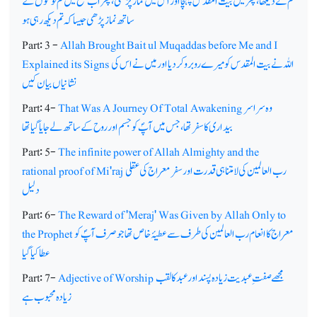
تم نے دیکھا، پھرمیں بیت المقدس پہنچا اور اس میں نماز پڑھی، پھر اب صبح میں تم لوگوں کے
ساتھ نماز پڑھی جیسا کہ تم دیکھ رہی ہو
Part: 3 -
Allah Brought Bait ul Muqaddas before Me and I
اللہ نے بیت المقدس کو میرے روبرو کردیااور میں نے اس کی
Explained its Signs
نشانیاں بیان کیں
وہ سراسر
That Was A Journey Of Total Awakening
Part: 4-
بیداری کا سفر تھا، جس میں آپؐ کو جسم اور روح کے ساتھ لے جایا گیا تھا
Part: 5-
The infinite power of Allah Almighty and the
رب العالمین کی لامتناہی قدرت اور سفر معراج کی عقلی
rational proof of Mi'raj
دلیل
Part: 6-
The Reward of 'Meraj' Was Given by Allah Only to
معراج کا انعام رب العالمین کی طرف سے عطیۂ خاص تھا جو صرف آپؐ کو
the Prophet
عطا کیا گیا
مجھے صفت ِ عبدیت زیادہ پسند اور عبد کا لقب
Adjective of Worship
Part: 7-
زیادہ محبوب ہے