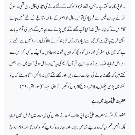
بہ خوبی لگایا جاسکتا ہے۔ جس وقت غزوۂ تبوک کے لئے جانے کی تیاری چل رہی تھی، رسولؐ
اللہ نے جد بن قیس سے فرمایا: کیا تو اس سال بنو اصفر کے ساتھ مقابلے کے لئے نہیں جائے
گا؟ اس نے کہا: یارسولؐ اللہ! کیا آپ مجھے فتنے میں پڑنے سے بچالیں گے، میری قوم یہ بات
اچھی طرح جانتی ہے کہ مجھ سے زیادہ عورتوں کو پسند کرنے والا کوئی دوسرا نہیں ہے، مجھے ڈر
ہے کہ میں بنی اصفر کی عورتوں کو دیکھ کر ان پر لٹو نہ ہوجاؤں ۔ آپؐنے یہ کہہ کر اس سے
اعراض فرمایا: ٹھیک ہے تو نہ جا، اس پر قرآن کریم کی یہ آیت نازل ہوئی ’’ان میں سے بعض
کہتے ہیں کہ مجھے نہ جانے کی اجازت دے دیں ، اور مجھے فتنے میں نہ ڈالیں ، آگاہ رہئے کہ یہ تو
فتنے میں پڑ ہی چکے ہیں ، بلاشبہ دوزخ کافروں کو گھیرنے والی ہے۔‘‘ (سورۂ توبہ:
۴۹)
حضرت علیؓ مدینہ میں رہے
حضور اکرم ؐ نے حضرت علیؓ بن أبی طالب کو جانے والوں کی فہرست میں شامل نہیں فرمایا
بلکہ انہیں حکم دیا کہ وہ مدینے ہی میں رہیں ، اور یہاں رہ کر اپنے گھر والوں کا، اور تمام ازواج