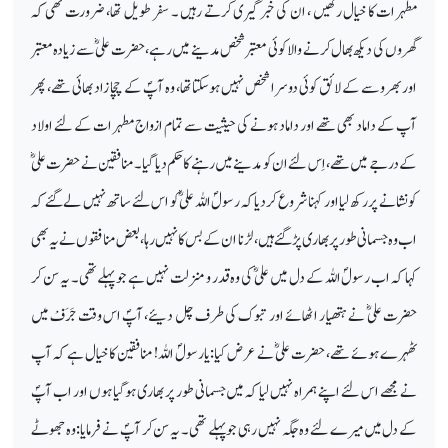
مطہرات کا خیال رکھیں ، ان کی خبر گیری کرتے رہیں ۔ سفر طویل تھا، ضرورت تھی کہ
گھروں کی دیکھ بھال کرنے والا کوئی معتبر شخص مدینے میں رہے، حضرت علی ؓسے زیادہ معتبر
اور بھروسے کے لائق کوئی دوسرا شخص نہیں ہوسکتا تھا، وہ آپؐ کے چچا زاد بھائی تھے، پھر
آپ کے داماد بھی تھے اور داماد ہونے کی حیثیت سے تمام ازواج مطہرات کے لئے اولاد
کے درجے میں تھے، اِس لئے ان کو مدینے میں رہنے کا حکم دیا گیا۔ منافقین نے حضرت علیؓ
کو نشانے پر رکھ لیا اور کہنا شروع کردیا کہ رسولؐ اللہ علیؓ کو اس لئے ساتھ نہیں لے گئے کہ
اب وہ جسمانی طور پر بھاری پڑ گئے ہیں ، لڑنا ان کے بس کا نہیں رہا، بعض منافقوں نے یہ بھی
کہا کہ اب رسولؐ اللہ کے دل میں علیؓ کی وہ قدر و منزلت نہیں ہے جو پہلے تھی۔ یہ سن کر
حضرت علیؓ نے ہتھیار اٹھائے اور تبوک کی طرف چل دیئے، آپؐ اس وقت جَرَفْ میں
ٹھہرے ہوئے تھے، حضرت علیؓ نے عرض کیا: یارسولؐ اللہ! منافقین کا خیال ہے کہ آپ
نے مجھے اس لئے اپنے ہمراہ نہیں لیا کہ میں جسمانی طور پر بھاری ہوگیا ہوں اور اب آپؐ
کے دل میں میرے لئے وہ جگہ نہیں رہی جو پہلے تھی۔ یہ سن کر آپؐ نے فرمایا: وہ جھوٹے