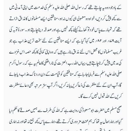
کے باوجود وہ یہ چاہتے تھے کہ رسول اللہ صلی اللہ علیہ وسلم کی خدمت میں اپنی آمدنی میں
سے کچھ پیش کردیں ، خواہ وہ معمولی ہی کیوں نہ ہو، منافقین ایسے مسلمانوں کا مذاق اڑاتے
تھے کہ تمہارے پاس خود تو کھانے کیلئے کچھ نہیں ہے اور صدقہ دینا چاہتے ہو۔ سورۂ توبہ کی
آیت
۷۹
؍
اور
۸۲
؍
میں کہا گیا ہے کہ ایسے منافقین کے لئے سخت ترین عذاب ہے جو
غریب مسلمانوں کا محض اس لئے مذاق بنا رہے ہیں کہ وہ اپنی کمائی کا کچھ حصہ اس غزوے
کی مد میں پیش کرنا چاہتے ہیں ، یہاں اللہ رب العزت کی ناراضگی کا عالم یہ ہے کہ رسول اکرم
صلی اللہ علیہ وسلم سے فرمایا جارہا ہے کہ منافقین کو قیامت کے دن درد ناک عذاب دیا جائے
گا، آپ ان کے لئے مغفرت کی دُعا کریں یا نہ کریں ، اگر آپ ستر مرتبہ بھی دعائے مغفرت
کریں گے اللہ قبول نہیں کرے گا۔
صحیح مسلم میں حضرت ابو مسعودؓ کی روایت ہے کہ اللہ کی طرف سے ہمیں صدقے کا حکم دیا
گیا اور ہمارا حال یہ تھا کہ ہم محنت مزدوری کرتے تھے، ہمارے پاس کچھ جمع نہ تھا اور نہ ہماری