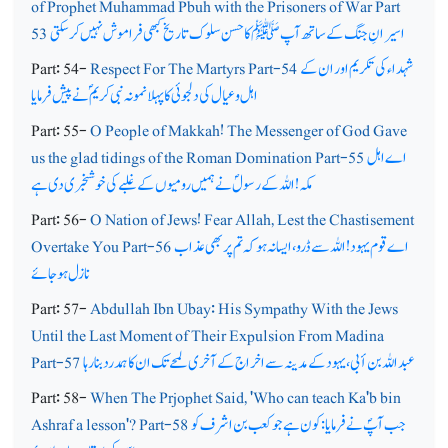
of Prophet Muhammad Pbuh with the Prisoners of War Part
اسیرانِ جنگ کے ساتھ آپ ﷺ کا حسن سلوک تاریخ کبھی فراموش نہیں کرسکتی
53
شہداء کی تکریم اور ان کے
Respect For The Martyrs Part-54
Part: 54-
اہل و عیال کی دلجوئی کا پہلا نمونہ نبی کریمؐ نے پیش فرمایا
Part: 55-
O People of Makkah! The Messenger of God Gave
اے اہل
us the glad tidings of the Roman Domination Part-55
مکہ! اللہ کے رسولؐ نے ہمیں رومیوں کے غلبے کی خوشخبری دی ہے
Part: 56-
O Nation of Jews! Fear Allah, Lest the Chastisement
اے قوم یہود! اللہ سے ڈرو، ایسا نہ ہو کہ تم پر بھی عذاب
Overtake You Part-56
نازل ہوجائے
Part: 57-
Abdullah Ibn Ubay: His Sympathy With the Jews
Until the Last Moment of Their Expulsion From Madina
عبد اللہ بن أبی، یہود کے مدینہ سے اخراج کے آخری لمحے تک ان کا ہمدرد بنا رہا
Part-57
Part: 58-
When The Prjophet Said, 'Who can teach Ka'b bin
جب آپؐ نے فرمایا: کون ہے جو کعب بن اشرف کو
Ashraf a lesson'? Part-58