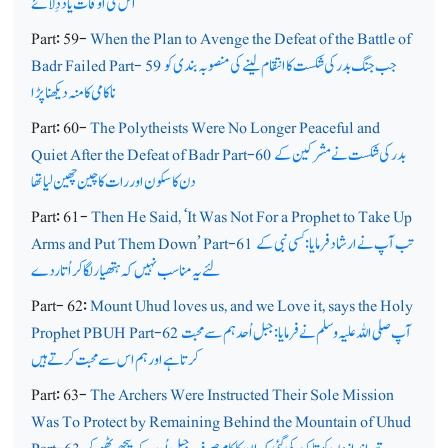
اس کی اوقات یاد دِلائے
Part: 59-
When the Plan to Avenge the Defeat of the Battle of
جب جنگ بدر کی شکست کا انتقام لینے کی منصوبہ بندی کو
Badr Failed Part- 59
ناکامی کا منہ دیکھنا پڑا
Part: 60-
The Polytheists Were No Longer Peaceful and
بدر کی شکست نے مشرکین کے
Quiet After the Defeat of Badr Part-60
دن کا سکون اور رات کاچین چھین لیا تھا
Part: 61-
Then He Said, ‘It Was Not For a Prophet to Take Up
تب آپ نے ارشاد فرمایا: کسی نبی کے
Arms and Put Them Down’ Part-61
لئے یہ مناسب نہیں کہ ہتھیار لگا کر اُتاردے
Part- 62:
Mount Uhud loves us, and we Love it, says the Holy
آپ صلی اللہ علیہ وسلم نے فرمایا: جبل اُحد ہم سے محبت
Prophet PBUH Part-62
کرتاہے اور ہم اس سے محبت کرتے ہیں
Part: 63-
The Archers Were Instructed Their Sole Mission
Was To Protect by Remaining Behind the Mountain of Uhud