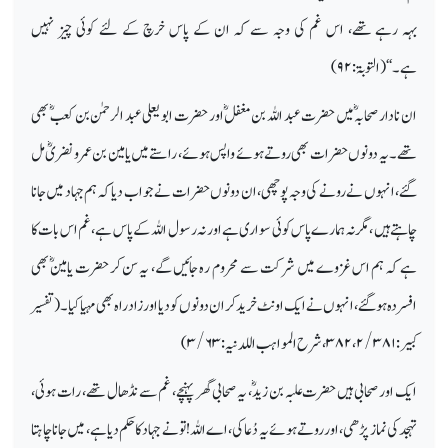
بہہ رہے تھے، اس غم کی وجہ سے کہ ان کے پاس خرچ کے لئے کوئی چیز نہیں
ہے۔‘‘(التوبۃ:
۹۲)
ان نادار صحابہؓ میں حضرت عبد اللہ بن مغفلؓ اور حضرت ابو یعلی عبد الرحمٰن بن کعبؓ بھی
تھے۔ یہ دونوں حضرات بھی روتے ہوئے واپس ہوئے، راستے میں یامین بن عمرو نضریؓ مل
گئے، انہوں نے رونے کی وجہ پوچھی، ان دونوں حضرات نے جواب دیا کہ ہم جہاد میں جانا
چاہتے ہیں ، مگر نہ ہمارے پاس کوئی سواری ہے اور نہ رسول اللہ کے پاس ہے، غم اس بات کا
ہے کہ ہم اس غزوے میں شرکت سے محروم رہ جائیں گے، یہ سن کر حضرت یامینؓ بھی
افسردہ ہوگئے، انہوں نے ایک اونٹ خرید کر ان دونوں کو دیا اور زاد راہ بھی مہیا کیا۔ (تفسیر
کبیر:
۲/۳۸۱
،
۳۸۲
، شرح المواہب اللدنیہ:
۳/۶۳)
ایک اور صحابی ہیں حضرت علبہ بن زیدؓ، یہ صحابی گھر پہنچے، غم سے نڈھال تھے، رات ہوئی،
تہجد کی نماز پڑھی، اور روتے ہوئے یہ دُعا کی، اے اللہ! تو نے جہاد کا حکم دیا ہے، میں جانا چاہتا