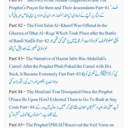
انصار
Prophet’s Prayer for them and Their descendants Part-81 ‘
کے ایثار پر آپؐ نے دُعا دی:’ یا اللہ! انصار اور ان کی اولاد پر اپنی خاص مہربانی فرما
Part: 82 -
The First Salat Al-Khawf Was Offered In the
Ghazwa of Dhat Al-Riqa Which Took Place after the Battle
پہلی’ صلوٰۃِ خوف ‘ غزوۂ ذات ِ الرقاع میں پڑھی گئی تھی جو
r Par-82
ī
ḍ
Na
ū
of Ban
غزوۂ بنی نضیر کے بعد پیش آیا تھا
Part: 83-
The Narrative of Hazrat Jabir Bin Abdullah's
Camel: After the Prophet Pbuh Poked the Camel with His
نبی کریم ﷺنے لکڑی کو ہلکا
Stick, It Became Extremely Fast Part-83
سا اونٹ پر چبھویا اور اس کی رفتار بڑھ گئی
Part: 84 -
The Muslims' Fear Dissipated Once the Prophet
(Peace Be Upon Him) Exhorted Them to Go To Badr at Any
آپ صلی اللہ علیہ وسلم کا یہ اعلان سنتے ہی کہ ہمیں ہر حال میں بدر کے
Costs Part- 84
لئے نکلنا ہے،مسلمانوں کا خوف ختم ہوگیا
Part: 85-
The Prophet (PBUH) Received the Veil Verse on