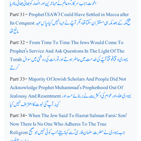
اخوت: جب سرکار ؐدو عالم نے مہاجرین اور انصار کو بھائی بھائی بنا دیا
Part: 31-
Prophet (SAW) Could Have Settled in Mecca after
فتح مکہ کے بعد مکہ ہی مستقر بن سکتا تھا، مگر آپؐ نے ایسا نہیں کیا، پاسِ عہد
Its Conquest
مانع تھا
Part: 32 -
From Time To Time The Jews Would Come To
Prophet’s Service And Ask Questions In The Light Of The
یہودی وقتاً فوقتاً آپؐ کی خدمت میں حاضر ہوتے اور تورات کی روشنی میں سوال
Torah
کرتے
Part: 33-
Majority Of Jewish Scholars And People Did Not
Acknowledge Prophet Muhammad’s Prophethood Out Of
یہودی علماء اور عوام کی اکثریت نے بربنائے حسد اور
Jealousy And Resentment
کینہ آپ ؐکی نبوت کا اعتراف نہیں کیا
Part: 34-
When The Jew Said To Hazrat Salman Farsi: Son!
Now There Is No One Who Adheres To The True
جب یہودی نے حضرت سلمان فارسیؓ سے کہا: بیٹے!اب کوئی نہیں جوصحیح
Religion
دین پرقائم ہو