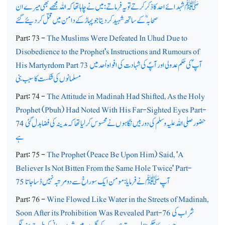
ﷺ شہدائے احد کا ذکر کرتے تو یہ فرماتے: میں نے چاہا تھا کہ اللہ مجھے بھی میرے ان
صحابہؓ کے ساتھ شہید کردیتا جو پہاڑ کے دامن میں قتل کردیئے گئے
Part: 73 -
The Muslims Were Defeated In Uhud Due to
Disobedience to the Prophet's Instructions and Rumours of
آپ ؐ کی حکم عدولی اور آپؐ کی شہادت کی افواہ اُحد میں
His Martyrdom Part 73
مسلمانوں کی شکست کا سبب بنی
Part: 74 -
The Attitude in Madinah Had Shifted, As the Holy
Prophet (Pbuh) Had Noted With His Far-Sighted Eyes Part-
حضور صلی اللہ علیہ وسلم کی دوربیں نگاہوں نے محسوس کرلیا تھا کہ مدینہ کی فضا بدل گئی
74
ہے
Part: 75 -
The Prophet (Peace Be Upon Him) Said, 'A
Believer Is Not Bitten From the Same Hole Twice' Part-
آپﷺ نے فرمایا: مومن ایک سوراخ سے دو مرتبہ نہیں ڈسا جاتا
75
Part: 76 -
Wine Flowed Like Water in the Streets of Madinah,
شراب کی
Soon After its Prohibition Was Revealed Part-76