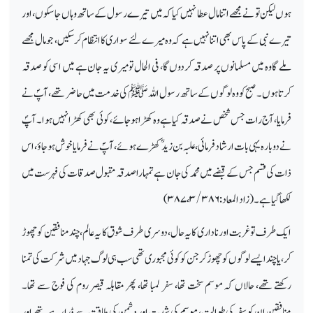
ہوں لیکن تو نے مجھے اتنا مال عطا نہیں کیا کہ میں تیرے رسول کے ساتھ وہاں جاسکوں ، اور
تیرے نبی کے پاس بھی اتنا نہیں ہے کہ وہ میرے لئے سواری کا انتظام کرسکیں ، جو مال مجھے
ملے گا وہ میں مسلمانوں پر صدقہ کردوں گا، فی الحال تو میری یہ جان ہے میں اسی کو صدقہ
کرتا ہوں ۔ صبح کو وہ لوگوں کے ساتھ رسول اللہ ﷺکی خدمت میں حاضر تھے، آپؐ نے
فرمایا، آج رات جس شخص نے صدقہ کیا ہے وہ کھڑا ہوجائے، کوئی بھی کھڑا نہیں ہوا۔ آپؐ
نے دوبارہ یہی بات ارشاد فرمائی، علبہ بن زیدؓ کھڑے ہوئے، آپؐ نے فرمایا خوش ہوجاؤ، اس
ذات کی قسم جس کے قبضے میں محمد کی جان ہے تمہارا صدقہ مقبول صدقات کی فہرست میں
لکھا گیا ہے۔ (زاد المعاد:
۳/۳۸۶
،
۳۸۷)
ایک طرف تو غربت اور ناداری کا یہ حال، دوسری طرف شوق کا یہ عالم، چند منافقین کو چھوڑ
کر، یا چند ایسے لوگوں کو چھوڑ کر جن کو کوئی مجبوری تھی سب ہی لوگ جہاد میں شرکت کی تمنا
رکھتے تھے، حالاں کہ موسم سخت تھا، سفر لمبا تھا، پھر مقابلہ قیصر روم کی فوج سے تھا۔
منافقین ان کو سفر کی طوالت، موسم کی شدت اور دشمن کی طاقت سے ڈرا رہے تھے اور