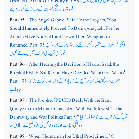
اللہ نے اپنے رسولؐ کی دُعائیں قبول
Opened the Gates of Victory Part- 94
فرمالیں اور فتح ونصرت کے دروازے کھول دیئے
Part: 95 -
The Angel Gabriel Said To the Prophet, 'You
Should Immediately Proceed To Bani Qurayzah, For the
Angels Have Not Yet Laid Down Their Weapons or
ابھی فرشتوں نے ہتھیار نہیں رکھے نہ واپس ہوئے ہیں، آپؐ
Returned' Part-95
فوراً بنی قریظہ کی طرف تشریف لے چلیں
Part: 96 -
After Hearing the Decision of Hazrat Saad, the
Prophet PBUH Said: 'You Have Decided What God Wants'
حضرت سعدؓ کا فیصلہ سن کر آپؐ نے فرمایا: تم نے وہی فیصلہ کیا ہے جو خدا
Part - 96
چاہتاہے
Part: 97 -
The Prophet (PBUH) Dealt With the Banu
Qurayzah in a Manner Consistent With Both Jewish Tribal
آپ ؐ نے بنو قر یظہ سے جو معاملہ فرمایا
Depravity and War Politics Part-97
وہ جنگی سیاست اور یہود قبائل کی افتاد طبع کے مطابق تھا
Part: 98 -
When Thumamah Ibn Uthal Proclaimed, "O