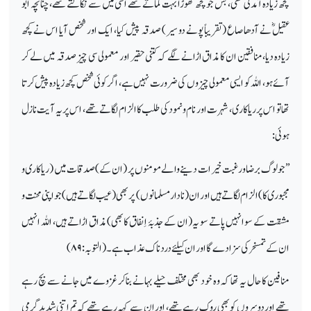
کچھ زیادہ آمدنی تھی، بس جو کچھ تھوڑا بہت کماتے تھے اسی میں سے نکالتے تھے، چنانچہ ابو
عقیلؓ نے آدھا صاع (تقریباً پونے دو سیر) صدقہ پیش کیا، ایک اور شخص آیا اس نے کچھ
زیادہ دیا، منافقین ان کا مذاق اڑانے لگے کہ کتنی حقیر اور معمولی سی چیز صدقہ میں لے کر
آئے ہو، اللہ کو ایسی معمولی چیزوں کی ضرورت نہیں ہے، اگر کوئی شخص کچھ زیادہ پیش کرتا
تھا تو اس پر ریاکاری، شہرت اور نام ونمود کی طلب کا الزام لگاتے تھے، اس پر یہ آیت نازل
ہوئی:
’’جو لوگ برضا و رغبت خیرات دینے والے مومنوں پر (ان کے) صدقات میں (ریاکاری و
مجبوری کا) الزام لگاتے ہیں اور ان (نادار مسلمانوں ) پر بھی (عیب لگاتے ہیں ) جو اپنی محنت و
مشقت کے سوا نہیں پاتے سو یہ (ان کے جذبۂ اِنفاق کا بھی) مذاق اڑاتے ہیں ، اللہ انہیں
ان کے تمسخر کی سزا دے گا اور ان کیلئے دردناک عذاب ہے۔ (التوبہ:
۸۹)
منافین کا حال یہ تھا کہ وہ خود بھی مختلف حیلے بہانے بناکر غزوے میں جانے سے بچ رہے
تھے اور دوسروں کو بھی روک رہے تھے، اور ان سے کہہ رہے تھے کہ تم اتنی شدید گرمی