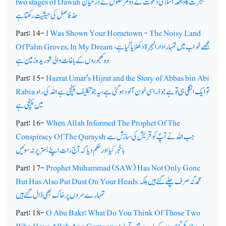
ہجرت کا واقعہ اسلامی دعوت کے دو مرحلوں کے درمیان
two stages of Dawah
حدّ فاصل کی حیثیت رکھتا ہے
Part: 14-
I Was Shown Your Hometown - The Noisy Land
مجھے خواب میں تمہارا دارالہجرۃ دکھلایا گیا ہے،
Of Palm Groves, In My Dream
وہ کھجوروں کے باغات والی شوریدہ زمین ہے
Part: 15-
Hazrat Umar's Hijrat and the Story of Abbas bin Abi
تو ایک انگلی ہی تو ہے جو ذرا سی خون آلود ہوگئی ہے،یہ جو تکلیف پہنچی ہے اللہ کی راہ
Rabia
میں پہنچی ہے
Part: 16-
When Allah Informed The Prophet Of The
جب اللہ نے آپؐ کو قریش کی سازش سے
Conspiracy Of The Quraysh
باخبرکیا اور حکم دیا کہ آج رات اپنے بستر پر نہ سوئیں
Part: 17-
Prophet Muhammad (SAW) Has Not Only Gone
محمدؐنہ صرف چلے گئے ہیں بلکہ
But Has Also Put Dust On Your Heads
تمہارے سروں پر خاک بھی ڈال گئے ہیں
Part: 18-
O Abu Bakr: What Do You Think Of Those Two