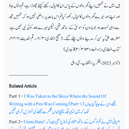
ہیں ، میں نے تمہیں اپنے گھر والوں کے پاس ان کا خیال رکھنے کیلئے چھوڑا ہے، تم واپس جاؤ
اور اپنے اور میرے گھر والوں کا خیال رکھو، کیا تم اس بات پر راضی نہیں ہو کہ تمہیں مجھ
سے وہی نسبت ہو جو ہارون کو موسیٰؑ کے ساتھ تھی، لیکن میرے بعد کوئی نبی نہیں ہے،
حضرت علیؓ یہ سن کر مدینے واپس چلے گئے۔ (صحیح البخاری:
۶/۳
، رقم الحدیث:
۴۴۱۶
،
کتاب المغازی، زاد المعاد:
۳/۳۸۳) (جاری)
3 نومبر 2023
، بشکریہ: انقلاب، نئی دہلی
-----------------
Related Article
Part: 1-
I Was Taken to the Skies Where the Sound Of
مجھے اوپر لے جایا گیا یہاں
Writing with a Pen Was Coming (Part-1)
تک کہ میں ایسی جگہ پہنچا جہاں قلم سے لکھنے کی آوازیں آرہی تھیں
ام ہانی! میں نے تم لوگوں کے ساتھ عشاء کی نماز پڑھی جیسا کہ
Umm Hani!
Part: 2-