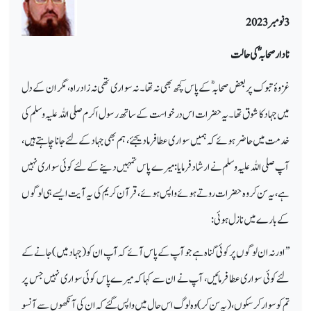
3 نومبر 2023
نادار صحابہؓ کی حالت
غزوۂ تبوک پر بعض صحابہ ؓ کے پاس کچھ بھی نہ تھا۔ نہ سواری تھی نہ زاد راہ، مگر ان کے دل
میں جہاد کا شوق تھا۔ یہ حضرات اس درخواست کے ساتھ رسول اکرم صلی اللہ علیہ وسلم کی
خدمت میں حاضر ہوئے کہ ہمیں سواری عطا فرمادیجئے، ہم بھی جہاد کے لئے جانا چاہتے ہیں ،
آپ صلی اللہ علیہ وسلم نے ارشاد فرمایا: میرے پاس تمہیں دینے کے لئے کوئی سواری نہیں
ہے، یہ سن کر وہ حضرات روتے ہوئے واپس ہوئے، قرآن کریم کی یہ آیت ایسے ہی لوگوں
کے بارے میں نازل ہوئی:
’’اور نہ ان لوگوں پر کوئی گناہ ہے جو آپ کے پاس آئے کہ آپ ان کو (جہاد میں ) جانے کے
لئے کوئی سواری عطا فرمائیں ، آپ نے ان سے کہا کہ میرے پاس کوئی سواری نہیں جس پر
تم کو سوار کرسکوں ، (یہ سن کر) وہ لوگ اس حال میں واپس گئے کہ ان کی آنکھوں سے آنسو