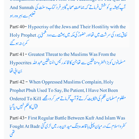
آپ ؐ ہمیشہ یہ کوشش فرماتے کہ جماعت ِ صحابہؓ کا ہرفرد کتاب و سنت کی
And Sunnah
تعلیم سے بہرہ ور ہو
Part: 40-
Hypocrisy of the Jews and Their Hostility with the
نفاق یہود کی سرشت میں تھا اور حضورؐ کی مکہ میں بعثت سے وہ دشمنی پر
Holy Prophet
کمربستہ ہوگئے
Part: 41-
Greatest Threat to the Muslims Was From the
مسلمانوں کو بڑا خطرہ منافقین سے تھا جن کا قائد رئیس المنافقین عبداللہ
Hypocrites
بن ابی تھا
Part: 42 -
When Oppressed Muslims Complain, Holy
Prophet Pbuh Used To Say, Be Patient, I Have Not Been
مظلوم مسلمان ظلم کی شکایت کرتے توآپ ؐ فرماتے صبرکرو،مجھے
Ordered To Kill
قتال کا حکم نہیں دیا گیا
Part: 43-
First Regular Battle Between Kufr And Islam Was
کفر و اسلام کے درمیان پہلی باقاعدہ جنگ میدان ِ بدر میں لڑی گئی
Fought At Badr
تھی