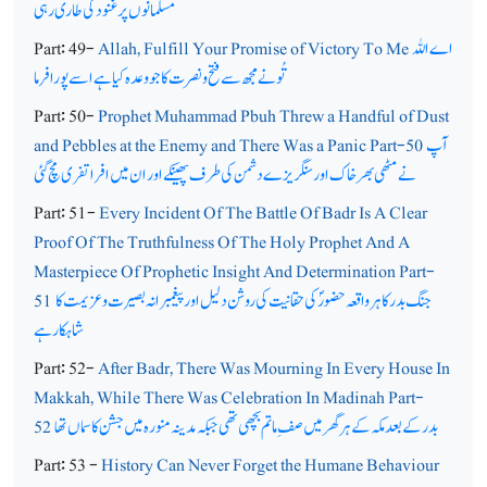
مسلمانوں پر غنودگی طاری رہی
اے اللہ
Allah, Fulfill Your Promise of Victory To Me
Part: 49-
تُونے مجھ سے فتح و نصرت کا جو وعدہ کیا ہے اسے پورا فرما
Part: 50-
Prophet Muhammad Pbuh Threw a Handful of Dust
آپ
and Pebbles at the Enemy and There Was a Panic Part-50
نے مٹھی بھر خاک اور سنگریزے دشمن کی طرف پھینکے اور ان میں افراتفری مچ گئی
Part: 51-
Every Incident Of The Battle Of Badr Is A Clear
Proof Of The Truthfulness Of The Holy Prophet And A
Masterpiece Of Prophetic Insight And Determination Part-
جنگ بدر کا ہر واقعہ حضورؐ کی حقانیت کی روشن دلیل اور پیغمبرانہ بصیرت و عزیمت کا
51
شاہکار ہے
Part: 52-
After Badr, There Was Mourning In Every House In
Makkah, While There Was Celebration In Madinah Part-
بدر کے بعد مکہ کے ہر گھرمیں صف ِ ماتم بچھی تھی جبکہ مدینہ منورہ میں جشن کا سماں تھا
52
Part: 53 -
History Can Never Forget the Humane Behaviour