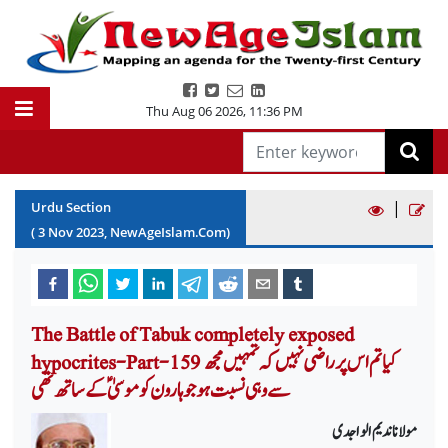
Thu Aug 06 2026
,
11:36 PM
|
Urdu Section
(
3
Nov
2023
, NewAgeIslam.Com)
The Battle of Tabuk completely exposed
hypocrites-Part-159 کیا تم اس پر راضی نہیں کہ تمہیں مجھ
سےوہی نسبت ہو جو ہارون کوموسیٰؑ کےساتھ تھی
مولانا ندیم الواجدی