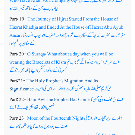
اے ابوبکرؓ: ان دو کے بارے میں تمہارا
Who Have Allah As a Company
کیا خیال ہے جن کے ساتھ تیسرا اللہ ہو
Part: 19-
The Journey of Hijrat Started From the House of
Hazrat Khadija and Ended At the House of Hazrat Abu Ayub
سفر ِ ہجرت حضرت خدیجہ ؓکے مکان سے شروع ہوا اور حضرت ابوایوب انصاریؓ
Ansari
کے مکان پر ختم ہوا
Part: 20-
O Suraqa: What about a day when you will be
اے سراقہ: اس وقت کیسا لگے گا جب تم
wearing the Bracelets of Kisra
کسریٰ کے دونوں کنگن اپنے ہاتھ میں پہنو گے
Part:21-
The Holy Prophet's Migration And Its
نبی کریم صلی اللہ علیہ وسلم کی ہجرت کا واقعہ اور اس کی اہمیت
Significance
اے بنی عوف وہ نبیؐ جن کا
Bani Awf, the Prophet Has Come
Part: 22-
تمہیں انتظار تھا، تشریف لے آئے
ہمارے اوپر ثنیات الوداع کی
Moon of the Fourteenth Night
Part: 23-
اوٹ سے چودہویں رات کا چاند طلوع ہوا ہے