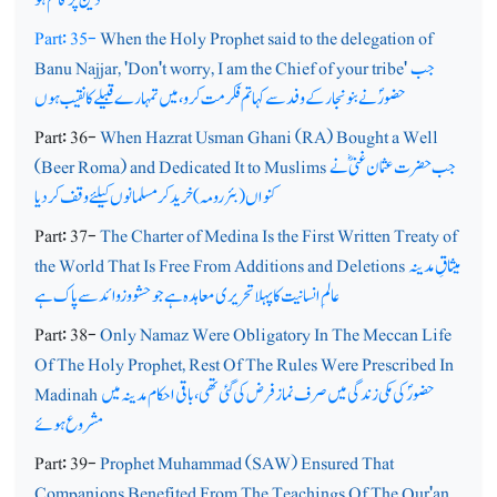
Part: 35-
When the Holy Prophet said to the delegation of
جب
Banu Najjar, 'Don't worry, I am the Chief of your tribe'
حضورؐ نے بنونجار کے وفد سے کہا تم فکر مت کرو، میں تمہارے قبیلے کا نقیب ہوں
Part: 36-
When Hazrat Usman Ghani (RA) Bought a Well
جب حضرت عثمان غنیؓ نے
(Beer Roma) and Dedicated It to Muslims
کنواں (بئر رومہ) خرید کر مسلمانوں کیلئے وقف کردیا
Part: 37-
The Charter of Medina Is the First Written Treaty of
میثاقِ مدینہ
the World That Is Free From Additions and Deletions
عالم ِ انسانیت کا پہلا تحریری معاہدہ ہے جو حشو و زوائد سے پاک ہے
Part: 38-
Only Namaz Were Obligatory In The Meccan Life
Of The Holy Prophet, Rest Of The Rules Were Prescribed In
حضورؐ کی مکی زندگی میں صرف نماز فرض کی گئی تھی ، باقی احکام مدینہ میں
Madinah
مشروع ہوئے
Part: 39-
Prophet Muhammad (SAW) Ensured That
Companions Benefited From The Teachings Of The Qur'an