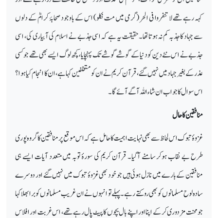
کہہ رہے تھے لا تنفروا فی الحر (گرمی میں مت نکلو) اس کے باوجود صحابۂ کرامؓ کے دلوں
سے جہاد کا جذبہ کم نہ ہوتاتھا۔ حقیقت یہ ہے کہ اسی جذبے نے اسلام کی آبیاری کی، اسی
جذبے نے اس نئے دین کو دنیا کے گوشے گوشے تک پہنچایا، کچھ لوگ ایسے بھی تھے جو کسی
عذر کے بغیر جہاد میں نہیں گئے، قرآن کریم نے ان کو متخلفین کہا ہے، ان کا انجام کیا ہوا؟
اس سوال کا جواب ان شاء اللہ آگے آئے گا۔
منافقین کا حال
غزوۂ تبوک اس لحاظ سے بھی نہایت اہمیت کا حامل ہے کہ اس موقع پر منافقین کا گروہ پوری
طرح بے نقاب ہوکر سامنے آگیا۔ قرآن کریم کی سورۂ توبہ میں متعدد آیات ایسے ہی
منافقین کے بارے میں نازل ہوئی ہیں جو خود بھی غزوۂ تبوک میں نہیں گئے اور دوسرے
سادہ لوح مسلمانوں کو بھی روکتے رہے۔ پہلے تو انہوں نے ان غریب مسلمانوں کو برا بھلا کہا
جو محنت مزدوری کرکے اپنا اور اپنے بال بچوں کا پیٹ پال رہے تھے، اس غربت اور افلاس