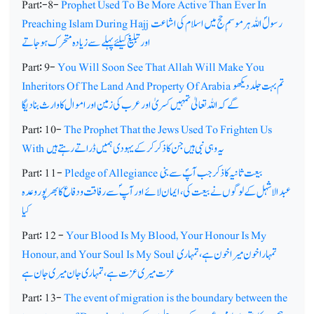
Part:-8-
Prophet Used To Be More Active Than Ever In
رسولؐ اللہ ہر موسمِ حج میں اسلام کی اشاعت
Preaching Islam During Hajj
اور تبلیغ کیلئے پہلے سے زیادہ متحرک ہوجاتے
Part: 9-
You Will Soon See That Allah Will Make You
تم بہت جلد دیکھو
Inheritors Of The Land And Property Of Arabia
گے کہ اللہ تعالیٰ تمہیں کسریٰ اور عرب کی زمین اور اموال کا وارث بنا دیگا
Part: 10-
The Prophet That the Jews Used To Frighten Us
یہ وہی نبی ہیں جن کا ذکر کرکے یہودی ہمیں ڈراتے رہتے ہیں
With
بیعت ثانیہ کا ذکر جب آپؐ سے بنی
Pledge of Allegiance
Part: 11-
عبدالاشہل کے لوگوں نے بیعت کی،ایمان لائے اور آپ ؐسے رفاقت و دفاع کا بھرپور وعدہ
کیا
Part: 12 -
Your Blood Is My Blood, Your Honour Is My
تمہارا خون میرا خون ہے، تمہاری
Honour, and Your Soul Is My Soul
عزت میری عزت ہے، تمہاری جان میری جان ہے
Part: 13-
The event of migration is the boundary between the