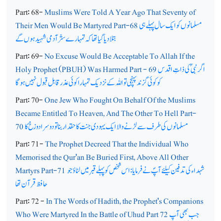
Part: 68-
Muslims Were Told A Year Ago That Seventy of
مسلمانوں کو ایک سال پہلے ہی
Their Men Would Be Martyred Part-68
بتلا دیا گیا تھا کہ تمہارے ستّر آدمی شہید ہوں گے
Part: 69-
No Excuse Would Be Acceptable To Allah If the
اگر نبیؐ کی ذاتِ اقدس
Holy Prophet (PBUH) Was Harmed Part - 69
کو کوئی گزند پہنچی تو اللہ کے نزدیک تمہارا کوئی عذر قابل قبول نہیں ہوگا
Part: 70-
One Jew Who Fought On Behalf Of the Muslims
Became Entitled To Heaven, And The Other To Hell Part-
مسلمانوں کی طرف سےلڑنے والا ایک یہودی جنت کا حقدار بنا تو دوسرا دوزخ کا
70
Part: 71-
The Prophet Decreed That the Individual Who
Memorised the Qur'an Be Buried First, Above All Other
شہداء کی تدفین کیلئے آپؐ نے فرمایا: اس شخص کو پہلے قبر میں لٹاؤ جو
Martyrs Part-71
حافظ قرآن تھا
Part: 72 -
In The Words of Hadith, the Prophet's Companions
جب بھی آپ
Who Were Martyred In the Battle of Uhud Part 72