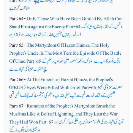
تیر اندازوں کو تاکید کی گئی کہ ان کا کام صرف جبلِ اُحد کے پیچھے ٹھہر کر
Part-63
حفاظت کرنا ہے
Part: 64-
Only Those Who Have Been Guided By Allah Can
دشمن کے مقابلے میں وہی لوگ
Stand Firm against the Enemy Part-64
ڈٹے رہتے ہیں جنہیں اللہ نے رُشد و ہدایت سے نوازاہے
Part: 65-
The Martyrdom Of Hazrat Hamza, The Holy
Prophet's Uncle, Is The Most Terrible Episode Of The Battle
جنگ اُحد کا سب سے المناک واقعہ حضور صلی اللہ علیہ وسلم کے
Of Uhud Part-65
چچا حضرت حمزہؓ کی شہادت ہے
Part: 66-
At The Funeral of Hazrat Hamza, the Prophet's
حضرت حمزہؓ کی تجہیز
(PBUH) Eyes Were Filled With Grief Part-66
تکفین کے وقت شدت غم سے آپ صلی اللہ علیہ وسلم کی چشم مبارک چھلک اٹھی تھی
Part: 67-
Rumours of the Prophet's Martyrdom Struck the
Muslims Like A Bolt of Lightning, and They Lost the War
آپؐ کی شہادت کی افواہ مسلمانوں پر بجلی بن کر گری اور
They Had Won Part-67
وہ جیتی ہوئی جنگ ہار گئے