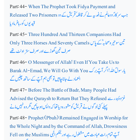
Part: 44-
When The Prophet Took Fidya Payment and
جب سرکارؐ دوعالم نے فدیہ لے کر قافلہ ٔ قریش کے دو
Released Two Prisoners
قیدیوں کو رہا فرما دیا
Part: 45-
Three Hundred And Thirteen Companions Had
تین سو تیرہ صحابہ ؓکے پاس
Only Three Horses And Seventy Camels
صرف تین گھوڑے اور صرف ستر اونٹ تھے
Part: 46-
O Messenger of Allah! Even If You Take Us to
یارسولؐ اللہ ! اگر آپؐ برک
Barak Al-Emad, We Will Go With You
العماد لے جانا چاہیں تو بھی ہم آپؐ کے ساتھ چلیں گے
Part: 47-
Before The Battle of Badr, Many People Had
غزوۂ بدر سے
Advised the Quraysh to Return But They Refused
پہلے کئی لوگوں نے قریش کو مشورہ دیا تھا کہ واپس ہوجائیں مگر وہ نہیں مانے
Part: 48-
Prophet (Pbuh) Remained Engaged in Worship for
the Whole Night and by the Command of Allah, Drowsiness
آپؐ تمام رات عبادت میں مشغول رہے اور بحکم الٰہی
Fell on the Muslims