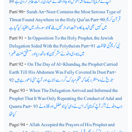
آپ ؐ نے فرمایا: اے عائشہؓ! خوش ہوجاؤ، اللہ نے تمہاری برأت ظاہر کردی ہے
89
Part: 90-
Surah An-Noor Contains the Most Serious Type of
قرآن کریم
Threat Found Anywhere in the Holy Qur'an Part-90
میں کہیں بھی تہدید کا وہ سخت انداز نہیں ملےگا جو سورہ نور میں اختیار کیا گیا ہے
Part: 91 -
In Opposition To the Holy Prophet, the Jewish
نبی کریم ؐ کی مخالفت
Delegation Sided With the Polytheists Part-91
میں یہودی وفد نے مشرکین کا ساتھ دیا اور مستحق ِلعنت ٹھہرا
Part: 92 -
On The Day of Al-Khandaq, the Prophet Carried
Earth Till His Abdomen Was Fully Covered In Dust Part-
تاریخ نے وہ منظر دیکھا کہ شکم مبارک گرد سے اَٹا ہے اور آپؐ مٹی ڈھو رہے ہیں
92
Page: 93 -
When The Delegation Arrived and Informed the
Prophet That It Was Only Repeating the Conduct of Adal and
جب وفد نے آکر آپؐ کو بتایا کہ اس نے وہی کیا جو عَضَل اور قَارَّہ نے
Qaarra Part- 93
کیا تھا
Page: 94 -
Allah Accepted the Prayers of His Prophet and