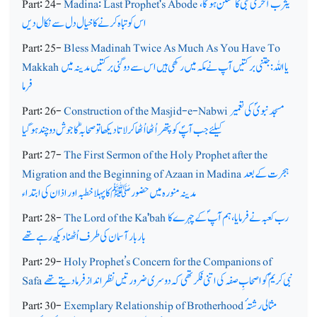
یثرب آخری نبیؐ کا مسکن ہوگا،
Madina: Last Prophet's Abode
Part: 24-
اس کو تباہ کرنے کا خیال دل سے نکال دیں
Part: 25-
Bless Madinah Twice As Much As You Have To
یا اللہ: جتنی برکتیں آپ نے مکہ میں رکھی ہیں اس سے دوگنی برکتیں مدینہ میں
Makkah
فرما
مسجد نبویؐ کی تعمیر
Construction of the Masjid-e-Nabwi
Part: 26-
کیلئے جب آپؐ کو پتھر اُٹھا اُٹھا کر لاتا دیکھا تو صحابہؓ کا جوش دوچند ہو گیا
Part: 27-
The First Sermon of the Holy Prophet after the
ہجرت کے بعد
Migration and the Beginning of Azaan in Madina
مدینہ منورہ میں حضورﷺ کا پہلا خطبہ اور اذان کی ابتداء
رب کعبہ نے فرمایا، ہم آپ ؐکے چہرے کا
The Lord of the Ka'bah
Part: 28-
بار بار آسمان کی طرف اُٹھنا دیکھ رہے تھے
Part: 29-
Holy Prophet’s Concern for the Companions of
نبی کریمؐ کو اصحابِ صفہ کی اتنی فکر تھی کہ دوسری ضرورتیں نظر انداز فرمادیتے تھے
Safa
مثالی رشتہ ٔ
Exemplary Relationship of Brotherhood
Part: 30-