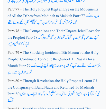
حرمت کا حکم نازل ہوتے ہی مدینہ کی گلیوں میں شراب پانی کی طرح بہنے لگی
Part: 77 -
The Holy Prophet Kept an Eye on the Movements
مدینہ سے مکہ
of All the Tribes from Madinah to Makkah Part-77
تک تمام قبائل کی نقل وحرکت پرآپ ﷺ نظر رکھے ہوئے تھے
Part: 78 -
The Companions and Their Unparalleled Love for
آپؐ سے صحابہؓ کی محبت یہ تھی کہ تختۂ دار پر بھی فکر ہوتی کہ
the Prophet Part-78
آپؐ کو کانٹا بھی نہ چبھے
Part: 79 -
The Shocking Incident of Bir Mauna but the Holy
Prophet Continued To Recite the Qunoot-E-Naazla for a
بئر معونہ کے واقعے سے آپ ؐ کو شدید صدمہ پہنچا اور آپؐ ایک ماہ تک
Month Part-79
قنوت نازلہ پڑھتے رہے
Part: 80 -
Through Revelation, the Holy Prophet Learnt Of
the Conspiracy of Banu Nadir and Returned To Madinah
نبی کریم ؐکو بذریعہ وحی بنونضیر کی سازش سے مطلع فرما دیا گیا اور آپؐ مدینہ واپس
Part-80
آگئے
Part: 81 -
Sacrifice of the Ansaar (Supporters) and The