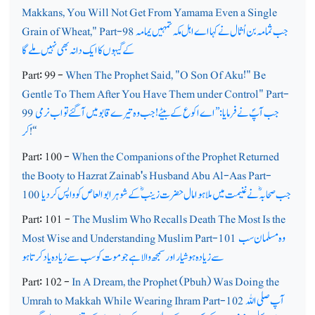
Makkans, You Will Not Get From Yamama Even a Single
جب ثمامہ بن اُثال نے کہا اے اہل مکہ تمہیں یمامہ
Grain of Wheat," Part-98
کے گیہوں کا ایک دانہ بھی نہیں ملے گا
Part: 99 -
When The Prophet Said, "O Son Of Aku!" Be
Gentle To Them After You Have Them under Control" Part-
جب آپؐ نے فرمایا: ’’اے اکوع کے بیٹے! جب وہ تیرے قابو میں آگئے تو اب نرمی
99
!‘‘
کر
Part: 100 -
When the Companions of the Prophet Returned
the Booty to Hazrat Zainab's Husband Abu Al-Aas Part-
جب صحابہؓ نے غنیمت میں ملا ہوا مال حضرت زینبؓ کے شوہر ابو العاص کو واپس کردیا
100
Part: 101 -
The Muslim Who Recalls Death The Most Is the
وہ مسلمان سب
Most Wise and Understanding Muslim Part-101
سے زیادہ ہوشیار اور سمجھ والا ہے جو موت کو سب سے زیادہ یاد کرتا ہو
Part: 102 -
In A Dream, the Prophet (Pbuh) Was Doing the
آپ صلی اللہ
Umrah to Makkah While Wearing Ihram Part-102