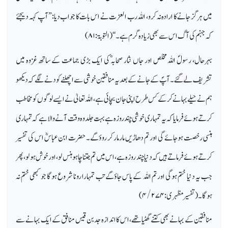
میں ہر گز جانے کا ارادہ نہ کرو، اللہ رب العزت نے اس بات کا جواب دیا: ’’آپ کہہ دیجئے
کہ جہنم کی آگ اس سے بھی زیادہ گرم ہے۔‘‘ (التوبۃ:
۸۱)
بہرحال، رسولؐ اللہ مخلص اور جاں نثار صحابہؓ کی ایک بڑی جماعت کے ساتھ غزوہ میں
تشریف لے گئے۔ آپؐ کے جانے کے بعد یہ منافقین خوشی سے اچھلنے کودنے لگے کہ دیکھو
ہم نے حیلے بہانے کرکے کس طرح اپنی جان بچائی ہے، اللہ تعالیٰ نے ایسے لوگوں کو مخاطب
کرتے ہوئے فرمایا کہ یہ تمہاری خوشی چند روزہ ہے بہت جلد وہ وقت آنے والا ہے کہ تمہاری
ہنسی رخصت ہوجائے گی اور تم دھاڑیں مار مار کر روؤگے۔ حضرت ابن عباسؓ اس کی تفسیر
کرتے ہوئے فرماتے ہیں کہ دنیا چند روزہ ہے، اس میں تم جتنا چاہو ہنس لو، اور خوش ہو لو، پھر
جب یہ دنیا ختم ہوگی اور تم اللہ کے پاس جاؤگے تب تمہارا رونا شروع ہوگا جو کبھی ختم نہ
ہوگا۔ (تفسیر مظہری:
۴/۲۷۴)
منافقین کے بہانے بھی کتنے گھٹیا تھے، اس کا اندازہ جد بن قیس منافق کے ایک بہانے سے