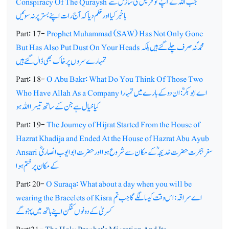
جب اللہ نے آپؐ کو قریش کی سازش سے
Conspiracy Of The Quraysh
باخبرکیا اور حکم دیا کہ آج رات اپنے بستر پر نہ سوئیں
Part: 17-
Prophet Muhammad (SAW) Has Not Only Gone
محمدؐنہ صرف چلے گئے ہیں بلکہ
But Has Also Put Dust On Your Heads
تمہارے سروں پر خاک بھی ڈال گئے ہیں
Part: 18-
O Abu Bakr: What Do You Think Of Those Two
اے ابوبکرؓ: ان دو کے بارے میں تمہارا
Who Have Allah As a Company
کیا خیال ہے جن کے ساتھ تیسرا اللہ ہو
Part: 19-
The Journey of Hijrat Started From the House of
Hazrat Khadija and Ended At the House of Hazrat Abu Ayub
سفر ِ ہجرت حضرت خدیجہ ؓکے مکان سے شروع ہوا اور حضرت ابوایوب انصاریؓ
Ansari
کے مکان پر ختم ہوا
Part: 20-
O Suraqa: What about a day when you will be
اے سراقہ: اس وقت کیسا لگے گا جب تم
wearing the Bracelets of Kisra
کسریٰ کے دونوں کنگن اپنے ہاتھ میں پہنو گے