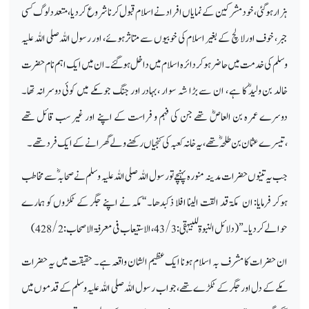
ہزار ہوگئی، خود مشرکین کے نمایاں افراد نے اسلام قبول کرنا شروع کردیا، متعدد لوگ کسی
جبر، خوف اور لالچ کے بغیر اسلام کی خوبیوں سے متاثر ہوئے، اور رسول اللہ صلی اللہ علیہ
وسلم کی خدمت میں حاضر ہوکر دائرہ اسلام میں داخل ہوگئے۔ ان میں ایک اہم نام حضرت
خالد بن ولیدؓ کا ہے ، ان سے بڑا شہ سوار ،بہادر اور جنگ جو مکے میں کوئی دوسرانہ تھا۔
دوسرے عمر ہ بن العاصؓ تھے جن کی فہم و فراست کے اپنے اور غیر سب قائل تھے
،تیسرے عثمان بن طلحہؓ تھے ، یہ خانہ کعبہ کی کنجیاں رکھنے ولے گھرانے کے ایک فرد تھے۔
جب یہ تینوں حضرات مدینہ منورہ پہنچے تو رسول اللہ صلی اللہ علیہ وسلم نے صحابہؓ سے مخاطب
ہوکر فرمایا: ان مکۃ قد القت الینا افلا ذکبدھا۔ ‘‘ مکہ نے اپنے جگر کے ٹکڑوں کو ہمارے
حوالے کردیا۔’’ (دلائل النبوۃ للبیہقی: 43/3 ،الاستیعاب فی معرفۃ الاصحاب:428/2)
ان حضرات کا مشرف بہ اسلام ہونا ایک عظیم الشان واقعہ ہے۔ حقیقت میں یہ حضرات
مکے کے دل اور جگر کے ٹکڑے تھے، جواب رسول اللہ صلی اللہ علیہ وسلم کے قدموں میں