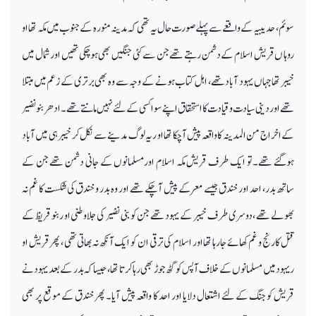
سوئم ، حدیبیہ کے واقعے سے پہلے صورت حال یہ تھی کہ مدینہ منورہ کے جنوب میں مکہ تھا او
روہا ں قریش اسلام کے دشمن رہتے تھے جن سے کئی جنگیں بھی ہوچکی تھیں او رشمال میں
خیبر تھا جہاں یہود آباد تھے، اہل کتاب ہونے کے وجہ سے وہ بھی برتری کے زعم میں مبتلا
تھے اور دینی سیادت و قیادت کا استحقاق اپنے سوا کسی کے لئے نہیں مانتے تھے ۔ ادھر بنو نضیر
کے اخراج من المدینہ کا واقعہ پیش آچکا تھا او ریہ لوگ مدینے سے نکل کر خیبر ہی میں آباد
ہوگئے تھے۔ تو ایک طرف قریش مکہ اسلام اورمسلمانوں کے جانی دشمن تھے جن کے
ساتھ بدر، احد اور خندق جیسے معرکے پیش آچکے تھے اور وہ بدر و خندق کی شکست کا غم نہ
بھولے تھے ، دوسری طرف خیبر کے یہود تھے جن کو بنی نضیر کی جلاوطنی او ربنو قریظ کے
قتل کا رنج و غم کھائے جارہا تھا اور اسلام کی ترقی ان کو ایک آنکھ نہ بھاتی تھی ، پھر قریش او
ریہود میں مسلمانوں کے خلاف آپس کو گٹھ جوڑ بھی رہا کرتا تھا ، جیسا کہ بدر کے بعد یہود نے
قریش کو جنگ کے لئے اشتعال دلایا اور احد کا واقعہ پیش آیا۔ پھر خندق کے موقع پر بھی