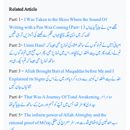
Related Article
Part: 1-
I Was Taken to the Skies Where the Sound Of
مجھے اوپر لے جایا گیا یہاں
Writing with a Pen Was Coming (Part-1)
تک کہ میں ایسی جگہ پہنچا جہاں قلم سے لکھنے کی آوازیں آرہی تھیں
ام ہانی! میں نے تم لوگوں کے ساتھ عشاء کی نماز پڑھی جیسا کہ
Umm Hani!
Part: 2-
تم نے دیکھا، پھرمیں بیت المقدس پہنچا اور اس میں نماز پڑھی، پھر اب صبح میں تم لوگوں کے
ساتھ نماز پڑھی جیسا کہ تم دیکھ رہی ہو
Part: 3 -
Allah Brought Bait ul Muqaddas before Me and I
اللہ نے بیت المقدس کو میرے روبرو کردیااور میں نے اس کی
Explained its Signs
نشانیاں بیان کیں
وہ سراسر
That Was A Journey Of Total Awakening
Part: 4-
بیداری کا سفر تھا، جس میں آپؐ کو جسم اور روح کے ساتھ لے جایا گیا تھا
Part: 5-
The infinite power of Allah Almighty and the
رب العالمین کی لامتناہی قدرت اور سفر معراج کی عقلی
rational proof of Mi'raj