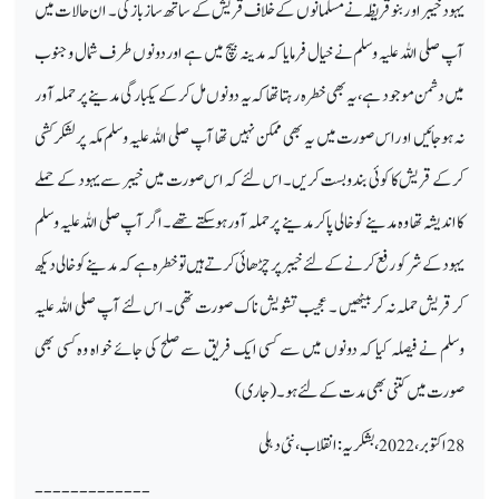
یہود خیبر او ربنو قریظہ نے مسلمانوں کے خلاف قریش کے ساتھ ساز باز کی۔ ان حالات میں
آپ صلی اللہ علیہ وسلم نے خیال فرمایا کہ مدینہ بیچ میں ہے اور دونوں طرف شمال و جنوب
میں دشمن موجود ہے، یہ بھی خطرہ رہتا تھا کہ یہ دونوں مل کر کے یکبار گی مدینے پر حملہ آور
نہ ہوجائیں او راس صورت میں یہ بھی ممکن نہیں تھا آپ صلی اللہ علیہ وسلم مکہ پر لشکرکشی
کرکے قریش کا کوئی بندوبست کریں۔ اس لئے کہ اس صورت میں خیبر سے یہود کے حملے
کااندیشہ تھا وہ مدینے کو خالی پاکر مدینے پر حملہ آور ہوسکتے تھے۔ اگر آپ صلی اللہ علیہ وسلم
یہود کے شر کو رفع کرنے کے لئے خیبر پر چڑھائی کرتے ہیں تو خطرہ ہے کہ مدینے کو خالی دیکھ
کر قریش حملہ نہ کر بیٹھیں ۔ عجیب تشویش ناک صورت تھی۔ اس لئے آپ صلی اللہ علیہ
وسلم نے فیصلہ کیا کہ دونوں میں سے کسی ایک فریق سے صلح کی جائے خواہ وہ کسی بھی
صورت میں کتنی بھی مدت کے لئے ہو۔(جاری)
28 اکتوبر،2022 ، بشکریہ: انقلاب، نئی دہلی
-------------