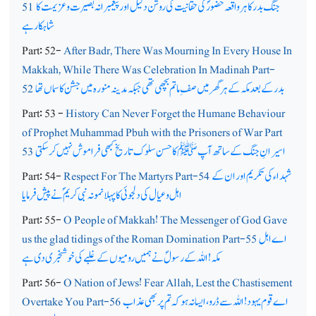
جنگ بدر کا ہر واقعہ حضورؐ کی حقانیت کی روشن دلیل اور پیغمبرانہ بصیرت و عزیمت کا
51
شاہکار ہے
Part: 52-
After Badr, There Was Mourning In Every House In
Makkah, While There Was Celebration In Madinah Part-
بدر کے بعد مکہ کے ہر گھرمیں صف ِ ماتم بچھی تھی جبکہ مدینہ منورہ میں جشن کا سماں تھا
52
Part: 53 -
History Can Never Forget the Humane Behaviour
of Prophet Muhammad Pbuh with the Prisoners of War Part
اسیرانِ جنگ کے ساتھ آپ ﷺ کا حسن سلوک تاریخ کبھی فراموش نہیں کرسکتی
53
شہداء کی تکریم اور ان کے
Respect For The Martyrs Part-54
Part: 54-
اہل و عیال کی دلجوئی کا پہلا نمونہ نبی کریمؐ نے پیش فرمایا
Part: 55-
O People of Makkah! The Messenger of God Gave
اے اہل
us the glad tidings of the Roman Domination Part-55
مکہ! اللہ کے رسولؐ نے ہمیں رومیوں کے غلبے کی خوشخبری دی ہے
Part: 56-
O Nation of Jews! Fear Allah, Lest the Chastisement
اے قوم یہود! اللہ سے ڈرو، ایسا نہ ہو کہ تم پر بھی عذاب
Overtake You Part-56