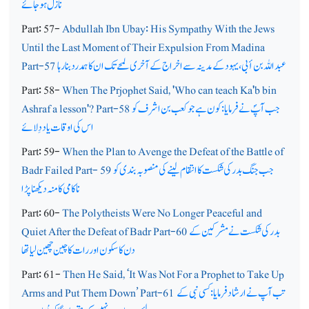
نازل ہوجائے
Part: 57-
Abdullah Ibn Ubay: His Sympathy With the Jews
Until the Last Moment of Their Expulsion From Madina
عبد اللہ بن أبی، یہود کے مدینہ سے اخراج کے آخری لمحے تک ان کا ہمدرد بنا رہا
Part-57
Part: 58-
When The Prjophet Said, 'Who can teach Ka'b bin
جب آپؐ نے فرمایا: کون ہے جو کعب بن اشرف کو
Ashraf a lesson'? Part-58
اس کی اوقات یاد دِلائے
Part: 59-
When the Plan to Avenge the Defeat of the Battle of
جب جنگ بدر کی شکست کا انتقام لینے کی منصوبہ بندی کو
Badr Failed Part- 59
ناکامی کا منہ دیکھنا پڑا
Part: 60-
The Polytheists Were No Longer Peaceful and
بدر کی شکست نے مشرکین کے
Quiet After the Defeat of Badr Part-60
دن کا سکون اور رات کاچین چھین لیا تھا
Part: 61-
Then He Said, ‘It Was Not For a Prophet to Take Up
تب آپ نے ارشاد فرمایا: کسی نبی کے
Arms and Put Them Down’ Part-61