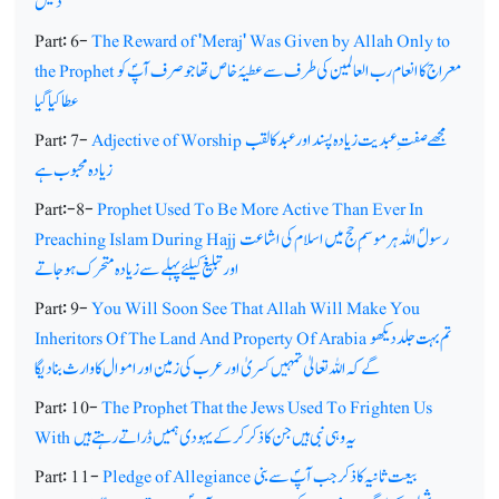
دلیل
Part: 6-
The Reward of 'Meraj' Was Given by Allah Only to
معراج کا انعام رب العالمین کی طرف سے عطیۂ خاص تھا جو صرف آپؐ کو
the Prophet
عطا کیا گیا
مجھے صفت ِ عبدیت زیادہ پسند اور عبد کا لقب
Adjective of Worship
Part: 7-
زیادہ محبوب ہے
Part:-8-
Prophet Used To Be More Active Than Ever In
رسولؐ اللہ ہر موسمِ حج میں اسلام کی اشاعت
Preaching Islam During Hajj
اور تبلیغ کیلئے پہلے سے زیادہ متحرک ہوجاتے
Part: 9-
You Will Soon See That Allah Will Make You
تم بہت جلد دیکھو
Inheritors Of The Land And Property Of Arabia
گے کہ اللہ تعالیٰ تمہیں کسریٰ اور عرب کی زمین اور اموال کا وارث بنا دیگا
Part: 10-
The Prophet That the Jews Used To Frighten Us
یہ وہی نبی ہیں جن کا ذکر کرکے یہودی ہمیں ڈراتے رہتے ہیں
With
بیعت ثانیہ کا ذکر جب آپؐ سے بنی
Pledge of Allegiance
Part: 11-