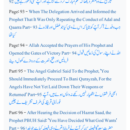
تاریخ نے وہ منظر دیکھا کہ شکم مبارک گرد سے اَٹا ہے اور آپؐ مٹی ڈھو رہے ہیں
92
Page: 93 -
When The Delegation Arrived and Informed the
Prophet That It Was Only Repeating the Conduct of Adal and
جب وفد نے آکر آپؐ کو بتایا کہ اس نے وہی کیا جو عَضَل اور قَارَّہ نے
Qaarra Part- 93
کیا تھا
Page: 94 -
Allah Accepted the Prayers of His Prophet and
اللہ نے اپنے رسولؐ کی دُعائیں قبول
Opened the Gates of Victory Part- 94
فرمالیں اور فتح ونصرت کے دروازے کھول دیئے
Part: 95 -
The Angel Gabriel Said To the Prophet, 'You
Should Immediately Proceed To Bani Qurayzah, For the
Angels Have Not Yet Laid Down Their Weapons or
ابھی فرشتوں نے ہتھیار نہیں رکھے نہ واپس ہوئے ہیں، آپؐ
Returned' Part-95
فوراً بنی قریظہ کی طرف تشریف لے چلیں
Part: 96 -
After Hearing the Decision of Hazrat Saad, the
Prophet PBUH Said: 'You Have Decided What God Wants'
حضرت سعدؓ کا فیصلہ سن کر آپؐ نے فرمایا: تم نے وہی فیصلہ کیا ہے جو خدا
Part - 96