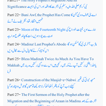
Part:21-
The Holy Prophet's Migration And Its
نبی کریم صلی اللہ علیہ وسلم کی ہجرت کا واقعہ اور اس کی اہمیت
Significance
اے بنی عوف وہ نبیؐ جن کا
Bani Awf, the Prophet Has Come
Part: 22-
تمہیں انتظار تھا، تشریف لے آئے
ہمارے اوپر ثنیات الوداع کی
Moon of the Fourteenth Night
Part: 23-
اوٹ سے چودہویں رات کا چاند طلوع ہوا ہے
یثرب آخری نبیؐ کا مسکن ہوگا،
Madina: Last Prophet's Abode
Part: 24-
اس کو تباہ کرنے کا خیال دل سے نکال دیں
Part: 25-
Bless Madinah Twice As Much As You Have To
یا اللہ: جتنی برکتیں آپ نے مکہ میں رکھی ہیں اس سے دوگنی برکتیں مدینہ میں
Makkah
فرما
مسجد نبویؐ کی تعمیر
Construction of the Masjid-e-Nabwi
Part: 26-
کیلئے جب آپؐ کو پتھر اُٹھا اُٹھا کر لاتا دیکھا تو صحابہؓ کا جوش دوچند ہو گیا
Part: 27-
The First Sermon of the Holy Prophet after the
ہجرت کے بعد
Migration and the Beginning of Azaan in Madina