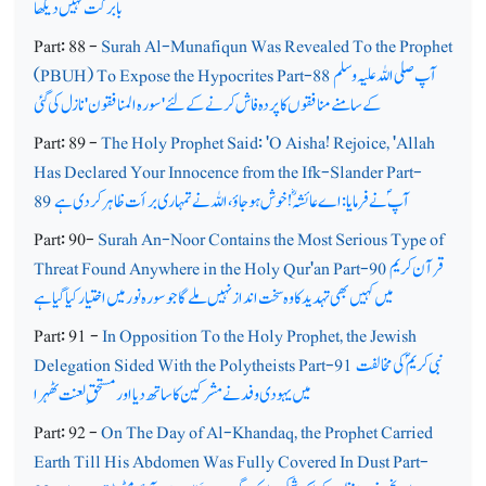
بابرکت نہیں دیکھا
Part: 88 -
Surah Al-Munafiqun Was Revealed To the Prophet
آپ صلی اللہ علیہ وسلم
(PBUH) To Expose the Hypocrites Part-88
کے سامنے منافقوں کا پردہ فاش کرنے کے لئے'سورہ المنافقون'نازل کی گئی
Part: 89 -
The Holy Prophet Said: 'O Aisha! Rejoice, 'Allah
Has Declared Your Innocence from the Ifk-Slander Part-
آپ ؐ نے فرمایا: اے عائشہؓ! خوش ہوجاؤ، اللہ نے تمہاری برأت ظاہر کردی ہے
89
Part: 90-
Surah An-Noor Contains the Most Serious Type of
قرآن کریم
Threat Found Anywhere in the Holy Qur'an Part-90
میں کہیں بھی تہدید کا وہ سخت انداز نہیں ملےگا جو سورہ نور میں اختیار کیا گیا ہے
Part: 91 -
In Opposition To the Holy Prophet, the Jewish
نبی کریم ؐ کی مخالفت
Delegation Sided With the Polytheists Part-91
میں یہودی وفد نے مشرکین کا ساتھ دیا اور مستحق ِلعنت ٹھہرا
Part: 92 -
On The Day of Al-Khandaq, the Prophet Carried
Earth Till His Abdomen Was Fully Covered In Dust Part-