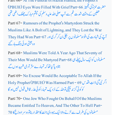
Part: 66-
At The Funeral of Hazrat Hamza, the Prophet's
حضرت حمزہؓ کی تجہیز
(PBUH) Eyes Were Filled With Grief Part-66
تکفین کے وقت شدت غم سے آپ صلی اللہ علیہ وسلم کی چشم مبارک چھلک اٹھی تھی
Part: 67-
Rumours of the Prophet's Martyrdom Struck the
Muslims Like A Bolt of Lightning, and They Lost the War
آپؐ کی شہادت کی افواہ مسلمانوں پر بجلی بن کر گری اور
They Had Won Part-67
وہ جیتی ہوئی جنگ ہار گئے
Part: 68-
Muslims Were Told A Year Ago That Seventy of
مسلمانوں کو ایک سال پہلے ہی
Their Men Would Be Martyred Part-68
بتلا دیا گیا تھا کہ تمہارے ستّر آدمی شہید ہوں گے
Part: 69-
No Excuse Would Be Acceptable To Allah If the
اگر نبیؐ کی ذاتِ اقدس
Holy Prophet (PBUH) Was Harmed Part - 69
کو کوئی گزند پہنچی تو اللہ کے نزدیک تمہارا کوئی عذر قابل قبول نہیں ہوگا
Part: 70-
One Jew Who Fought On Behalf Of the Muslims
Became Entitled To Heaven, And The Other To Hell Part-
مسلمانوں کی طرف سےلڑنے والا ایک یہودی جنت کا حقدار بنا تو دوسرا دوزخ کا
70