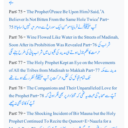
ہے
Part: 75 -
The Prophet (Peace Be Upon Him) Said, 'A
Believer Is Not Bitten From the Same Hole Twice' Part-
آپﷺ نے فرمایا: مومن ایک سوراخ سے دو مرتبہ نہیں ڈسا جاتا
75
Part: 76 -
Wine Flowed Like Water in the Streets of Madinah,
شراب کی
Soon After its Prohibition Was Revealed Part-76
حرمت کا حکم نازل ہوتے ہی مدینہ کی گلیوں میں شراب پانی کی طرح بہنے لگی
Part: 77 -
The Holy Prophet Kept an Eye on the Movements
مدینہ سے مکہ
of All the Tribes from Madinah to Makkah Part-77
تک تمام قبائل کی نقل وحرکت پرآپ ﷺ نظر رکھے ہوئے تھے
Part: 78 -
The Companions and Their Unparalleled Love for
آپؐ سے صحابہؓ کی محبت یہ تھی کہ تختۂ دار پر بھی فکر ہوتی کہ
the Prophet Part-78
آپؐ کو کانٹا بھی نہ چبھے
Part: 79 -
The Shocking Incident of Bir Mauna but the Holy
Prophet Continued To Recite the Qunoot-E-Naazla for a