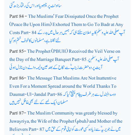
سا اونٹ پر چبھویا اور اس کی رفتار بڑھ گئی
Part: 84 -
The Muslims' Fear Dissipated Once the Prophet
(Peace Be Upon Him) Exhorted Them to Go To Badr at Any
آپ صلی اللہ علیہ وسلم کا یہ اعلان سنتے ہی کہ ہمیں ہر حال میں بدر کے
Costs Part- 84
لئے نکلنا ہے،مسلمانوں کا خوف ختم ہوگیا
Part: 85-
The Prophet (PBUH) Received the Veil Verse on
آپ صلی اللہ علیہ وسلم پر
the Day of the Marriage Banquet Part-85
آیت پردہ حضرت زینبؓ سے نکاح کے بعد عین ولیمہ والے دن نازل ہوئی
Part: 86-
The Message That Muslims Are Not Inattentive
Even For a Moment Spread around the World Thanks To
دومۃ الجندل سے ہر طرف پیغام پہنچ گیا کہ
Daumat-Ul-Jandal Part-86
مسلمان ایک لمحے کے لئے بھی غافل نہیں ہیں
Part: 87-
The Muslim Community was greatly blessed by
Juwayriya, the Wife of the Prophet (pbuh) and Mother of the
میں نے جویریہؓ سے زیادہ کسی عورت کو اپنی قوم کے حق میں
Believers Part- 87