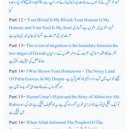
عبدالاشہل کے لوگوں نے بیعت کی،ایمان لائے اور آپ ؐسے رفاقت و دفاع کا بھرپور وعدہ
کیا
Part: 12 -
Your Blood Is My Blood, Your Honour Is My
تمہارا خون میرا خون ہے، تمہاری
Honour, and Your Soul Is My Soul
عزت میری عزت ہے، تمہاری جان میری جان ہے
Part: 13-
The event of migration is the boundary between the
ہجرت کا واقعہ اسلامی دعوت کے دو مرحلوں کے درمیان
two stages of Dawah
حدّ فاصل کی حیثیت رکھتا ہے
Part: 14-
I Was Shown Your Hometown - The Noisy Land
مجھے خواب میں تمہارا دارالہجرۃ دکھلایا گیا ہے،
Of Palm Groves, In My Dream
وہ کھجوروں کے باغات والی شوریدہ زمین ہے
Part: 15-
Hazrat Umar's Hijrat and the Story of Abbas bin Abi
تو ایک انگلی ہی تو ہے جو ذرا سی خون آلود ہوگئی ہے،یہ جو تکلیف پہنچی ہے اللہ کی راہ
Rabia
میں پہنچی ہے
Part: 16-
When Allah Informed The Prophet Of The