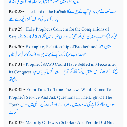
مدینہ منورہ میں حضورﷺ کا پہلا خطبہ اور اذان کی ابتداء
رب کعبہ نے فرمایا، ہم آپ ؐکے چہرے کا
The Lord of the Ka'bah
Part: 28-
بار بار آسمان کی طرف اُٹھنا دیکھ رہے تھے
Part: 29-
Holy Prophet’s Concern for the Companions of
نبی کریمؐ کو اصحابِ صفہ کی اتنی فکر تھی کہ دوسری ضرورتیں نظر انداز فرمادیتے تھے
Safa
مثالی رشتہ ٔ
Exemplary Relationship of Brotherhood
Part: 30-
اخوت: جب سرکار ؐدو عالم نے مہاجرین اور انصار کو بھائی بھائی بنا دیا
Part: 31-
Prophet (SAW) Could Have Settled in Mecca after
فتح مکہ کے بعد مکہ ہی مستقر بن سکتا تھا، مگر آپؐ نے ایسا نہیں کیا، پاسِ عہد
Its Conquest
مانع تھا
Part: 32 -
From Time To Time The Jews Would Come To
Prophet’s Service And Ask Questions In The Light Of The
یہودی وقتاً فوقتاً آپؐ کی خدمت میں حاضر ہوتے اور تورات کی روشنی میں سوال
Torah
کرتے
Part: 33-
Majority Of Jewish Scholars And People Did Not