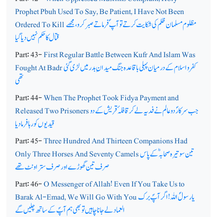
Prophet Pbuh Used To Say, Be Patient, I Have Not Been
مظلوم مسلمان ظلم کی شکایت کرتے توآپ ؐ فرماتے صبرکرو،مجھے
Ordered To Kill
قتال کا حکم نہیں دیا گیا
Part: 43-
First Regular Battle Between Kufr And Islam Was
کفر و اسلام کے درمیان پہلی باقاعدہ جنگ میدان ِ بدر میں لڑی گئی
Fought At Badr
تھی
Part: 44-
When The Prophet Took Fidya Payment and
جب سرکارؐ دوعالم نے فدیہ لے کر قافلہ ٔ قریش کے دو
Released Two Prisoners
قیدیوں کو رہا فرما دیا
Part: 45-
Three Hundred And Thirteen Companions Had
تین سو تیرہ صحابہ ؓکے پاس
Only Three Horses And Seventy Camels
صرف تین گھوڑے اور صرف ستر اونٹ تھے
Part: 46-
O Messenger of Allah! Even If You Take Us to
یارسولؐ اللہ ! اگر آپؐ برک
Barak Al-Emad, We Will Go With You
العماد لے جانا چاہیں تو بھی ہم آپؐ کے ساتھ چلیں گے