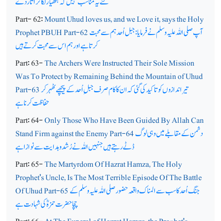
لئے یہ مناسب نہیں کہ ہتھیار لگا کر اُتاردے
Part- 62:
Mount Uhud loves us, and we Love it, says the Holy
آپ صلی اللہ علیہ وسلم نے فرمایا: جبل اُحد ہم سے محبت
Prophet PBUH Part-62
کرتاہے اور ہم اس سے محبت کرتے ہیں
Part: 63-
The Archers Were Instructed Their Sole Mission
Was To Protect by Remaining Behind the Mountain of Uhud
تیر اندازوں کو تاکید کی گئی کہ ان کا کام صرف جبلِ اُحد کے پیچھے ٹھہر کر
Part-63
حفاظت کرنا ہے
Part: 64-
Only Those Who Have Been Guided By Allah Can
دشمن کے مقابلے میں وہی لوگ
Stand Firm against the Enemy Part-64
ڈٹے رہتے ہیں جنہیں اللہ نے رُشد و ہدایت سے نوازاہے
Part: 65-
The Martyrdom Of Hazrat Hamza, The Holy
Prophet's Uncle, Is The Most Terrible Episode Of The Battle
جنگ اُحد کا سب سے المناک واقعہ حضور صلی اللہ علیہ وسلم کے
Of Uhud Part-65
چچا حضرت حمزہؓ کی شہادت ہے