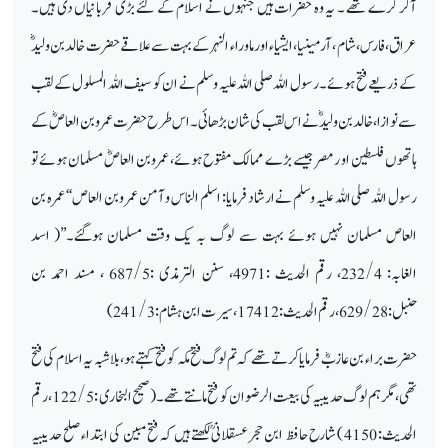
آکر گرے تھے ۔ یہ وہ حضرات ہیں جنہوں نے اسلام کے لئے بڑی قربانیاں دی ہیں۔
عراق، فارس، شام ، آرمینیا، ایشیاء او رماورا ء النہر کے بہت سے علاقے حضرت خالد بن ولیدؓ
کے ذریعے فتح ہوئے۔ رسول اللہ صلی اللہ علیہ وسلم نے ان کو سیف اللہ المسلول کے لقب
سے نوازا ، خالد بن ولیدؓ نے اس لقب کی شان بڑھائی۔ اس طرح حضرت عمر وبن العاصؓ کے
ہاتھوں فلسطین او رمصر جیسے بڑے ممالک مفتوح ہوئے، عمروبن العاصؓ مسلمان ہوئے تو
رسول اللہ صلی اللہ علیہ وسلم نے ارشاد فرمایا: اسلم الناس و آمن عمر وبن العاص ‘‘ عمرہ بن
العاص مسلمان نہیں ہوئے بہت سے لوگ بہ یک وقت مسلمان ہوگئے۔’’( اسد
الغابہ: 232/4، رقم الحدیث :4971، سنن الترمذی :687/5 ، مسند احمد بن
حنبل:629/28، رقم الحدیث : 17412 ، سیرت ابن ہشام: 241/3)
حضرت براء بن عازبؓ فرمایا کرتے تھے کہ تم لوگ فتح مکہ کو فتح کہتے ہو، بلاشبہ یہ اسلام کی فتح
تھی، مگر ہم لوگ حدیبیہ کی بیعت الرضوان کو فتح مانتے تھے۔( صحیح البخاری : 122/5، رقم
الحدیث: 4150 ) شارح حافظ ابن حجر عسقلانیؒ لکھتے ہیں کہ فتح مبین کی ابتداء صلح حدیبیہ