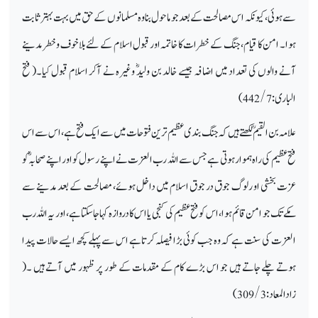
سے ہوئی، کیونکہ اس مصالحت کے بعدجو ماحول بنا وہ مسلمانوں کے حق میں بہت بہتر ثابت
ہوا۔ امن کا قیام، جنگ کے خطرات کا خاتمہ اور قبول اسلام کے لئے بلاخوف و خطر مدینے
آنے والوں کی تعداد میں اضافہ جیسے خالد بن ولیدؓ وغیرہ نے آکر اسلام قبول کیا۔( فتح
الباری: 442/7)
علامہ بن القیمؒ لکھتے ہیں کہ جنگ بندی عظیم ترین فتوحات میں سے ایک فتح ہے، اس سے اس
فتح عظیم کی راہ ہموار ہوتی ہے جس سے اللہ رب العزت نے اپنے رسول کو اور اپنے صحابہؓ کو
عزت بخشی او رلوگ جوق در جوق اسلام میں داخل ہوئے، مصالحت کے بعد مدینے سے
مکے تک جو امن قائم ہوا، اس کو فتح عظیم کی کنجی یا اس کا دروازہ کہا جاسکتا ہے، اور یہ اللہ رب
العزت کی سنت ہے کہ وہ جب کوئی بڑا فیصلہ کرتاہے اس سے پہلے کچھ ایسے حالات پیدا
ہوتے چلے جاتے ہیں جو اس بڑے کام کے مقدمات کے طور پر ظہور میں آتے ہیں ۔(
زادالمعاد :309/3)