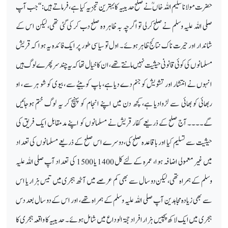
حضرت مولانا سلیم اللہ خاںؒ نے صلح حدیبیہ کا بہترین تجزیہ کیا ہے، فرماتے ہیں : ‘‘ جب آپ
صلی اللہ علیہ وسلم نے صلح کرلی تو اگرچہ بہ ظاہر وہ صلح دب کر کی گئی تھی، لیکن اس کے
شاندار اور حیرت ناک نتائج ظاہر ہوئے۔ اول تو سیاسی طور پر ایک فائدہ یہ ہوا کہ قریش
مسلمانوں کی کوئی قانونی حیثیت نہیں مانتے تھے ، ان کا خیال تھاکہ یہ چند سر پھرے لوگ ہیں
انہوں نے انتشار اور تشویش کو جنم دے دیا ہے، باپ کو بیٹے سے ، بیوی کو شو ہر سے ، او
ربھائی کو بھائی سے لڑوادیا ہے، کچھ دن میں اپنے انجام کو پہنچ کر یہ لوگ ختم ہوجائیں
گے۔۔۔۔ آج صلح کے ذریعے کفار قریش نے مسلمانوں کو اپنے مدمقابل ایک فریق کی
حیثیت سے تسلیم کیا اور باقاعدہ صلح کی، دوسرے اس صلح کے ذریعے مسلمانوں کی تعداد
میں غیر معمولی اضافہ ہوا، عمرہ کے لئے کل 1400 یا 1500 کی تعداد آپ صلی اللہ علیہ
وسلم کے ہمراہ تھی، لیکن دو سال سے بھی کم عرصے میں آٹھ ہجری میں تیس ہزار یا اس
سے بھی زیادہ مجاہدین آپ صلی اللہ علیہ وسلم کے ہمراہ تھے، اور اس کے دو سال بعد دس
ہجری میں ایک لاکھ پچیس ہزار افراد حجۃ الوداع میں شامل ہوئے۔ حدیبیہ کا واقعہ ہجری کا