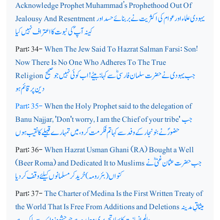
Acknowledge Prophet Muhammad’s Prophethood Out Of
یہودی علماء اور عوام کی اکثریت نے بربنائے حسد اور
Jealousy And Resentment
کینہ آپ ؐکی نبوت کا اعتراف نہیں کیا
Part: 34-
When The Jew Said To Hazrat Salman Farsi: Son!
Now There Is No One Who Adheres To The True
جب یہودی نے حضرت سلمان فارسیؓ سے کہا: بیٹے!اب کوئی نہیں جوصحیح
Religion
دین پرقائم ہو
Part: 35-
When the Holy Prophet said to the delegation of
جب
Banu Najjar, 'Don't worry, I am the Chief of your tribe'
حضورؐ نے بنونجار کے وفد سے کہا تم فکر مت کرو، میں تمہارے قبیلے کا نقیب ہوں
Part: 36-
When Hazrat Usman Ghani (RA) Bought a Well
جب حضرت عثمان غنیؓ نے
(Beer Roma) and Dedicated It to Muslims
کنواں (بئر رومہ) خرید کر مسلمانوں کیلئے وقف کردیا
Part: 37-
The Charter of Medina Is the First Written Treaty of
میثاقِ مدینہ
the World That Is Free From Additions and Deletions
عالم ِ انسانیت کا پہلا تحریری معاہدہ ہے جو حشو و زوائد سے پاک ہے