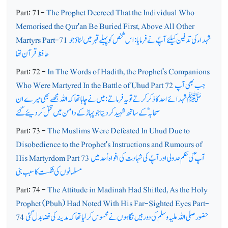
Part: 71-
The Prophet Decreed That the Individual Who
Memorised the Qur'an Be Buried First, Above All Other
شہداء کی تدفین کیلئے آپؐ نے فرمایا: اس شخص کو پہلے قبر میں لٹاؤ جو
Martyrs Part-71
حافظ قرآن تھا
Part: 72 -
In The Words of Hadith, the Prophet's Companions
جب بھی آپ
Who Were Martyred In the Battle of Uhud Part 72
ﷺ شہدائے احد کا ذکر کرتے تو یہ فرماتے: میں نے چاہا تھا کہ اللہ مجھے بھی میرے ان
صحابہؓ کے ساتھ شہید کردیتا جو پہاڑ کے دامن میں قتل کردیئے گئے
Part: 73 -
The Muslims Were Defeated In Uhud Due to
Disobedience to the Prophet's Instructions and Rumours of
آپ ؐ کی حکم عدولی اور آپؐ کی شہادت کی افواہ اُحد میں
His Martyrdom Part 73
مسلمانوں کی شکست کا سبب بنی
Part: 74 -
The Attitude in Madinah Had Shifted, As the Holy
Prophet (Pbuh) Had Noted With His Far-Sighted Eyes Part-
حضور صلی اللہ علیہ وسلم کی دوربیں نگاہوں نے محسوس کرلیا تھا کہ مدینہ کی فضا بدل گئی
74