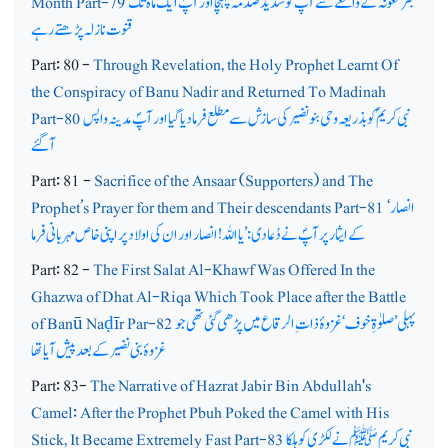
بئر معونہ کے واقعے سے آپ ؐ کو شدید صدمہ پہنچا اور آپؐ ایک ماہ تک
Month Part-79
قنوت نازلہ پڑھتے رہے
Part: 80 -
Through Revelation, the Holy Prophet Learnt Of
the Conspiracy of Banu Nadir and Returned To Madinah
نبی کریم ؐکو بذریعہ وحی بنونضیر کی سازش سے مطلع فرما دیا گیا اور آپؐ مدینہ واپس
Part-80
آگئے
Part: 81 -
Sacrifice of the Ansaar (Supporters) and The
انصار
Prophet’s Prayer for them and Their descendants Part-81 ‘
کے ایثار پر آپؐ نے دُعا دی:’ یا اللہ! انصار اور ان کی اولاد پر اپنی خاص مہربانی فرما
Part: 82 -
The First Salat Al-Khawf Was Offered In the
Ghazwa of Dhat Al-Riqa Which Took Place after the Battle
پہلی’ صلوٰۃِ خوف ‘ غزوۂ ذات ِ الرقاع میں پڑھی گئی تھی جو
īr Par-82
ḍ
of Banū Na
غزوۂ بنی نضیر کے بعد پیش آیا تھا
Part: 83-
The Narrative of Hazrat Jabir Bin Abdullah's
Camel: After the Prophet Pbuh Poked the Camel with His
نبی کریم ﷺنے لکڑی کو ہلکا
Stick, It Became Extremely Fast Part-83