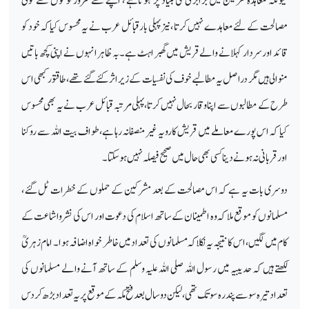
کیونکہ معاہدہ طرفین میں برابری کی بنیاد پر ہوتاہے ، اپنے سے کمزور لوگوں سے کوئی
مصالحت کے لئے معاہدے نہیں کرتا ،نیز پہلی بار قبائل عرب نے یہ محسوس کیا کہ خود کو
قائد اور سردار کہلانے والے قریش میں گھبراہٹ ہے۔بہ ظاہر انہوں نے اپنی کچھ باتیں
منوالی ہیں مگر دراصل یہ مطالبے خوف کی نفسیات کے زیر اثر کئے گئے تھے،طاقتور کبھی اس
طرح کے مطالبوں سے اپنا وقار بحال نہیں کرتا،پہلی مرتبہ قبائل عرب نے یہ بھی محسوس
کیا کہ اس پورے معاملے میں قریش کارویہ غیر منصفانہ رہا ہے، طواف بیت اللہ سے روکنا
اور قربانی نہ ہونے دینا کسی بھی حال میں صحیح فیصلہ نہیں ہوسکتا۔
دوسری بات یہ ہے کہ اس مصالحت کے بعد مشرکین کے حملوں کے خطرات ٹل گئے ،
مسلمانوں کو موقع ملا کہ وہ اطمینان کے ساتھ اسلام کی دعوت اور اس کی نشرواشاعت کے
کام میں لگیں ، اس کا نتیجہ یہ نکلا کہ مسلمانوں کی تعداد میں خاطر خواہ اضافہ ہوا۔ امام زہریؒ
لکھتے ہیں کہ حدیبیہ میں رسول اللہ صلی اللہ علیہ وسلم کے ساتھ آنے والے مسلمانوں کی
تعداد تیرہ سو سے پندرہ سو تک تھی ، لیکن دو سال بعد فتح مکہ کے موقع پر یہ تعداد بڑھ کر دس