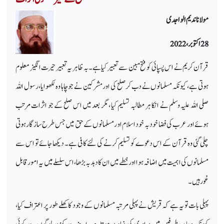
مولانا ندیم الواجدی
28 اکتوبر،2022
قرآن کریم نے اس پسپائی کو فتح مبین سے تعبیر کیا ہے۔بہ ظاہر یہ تعبیر حیرت انگیز معلوم
ہوتی ہے ، کیونکہ مسلمانوں نے دب کر صلح کی اور مشرکین نے جو چاہا وہ لکھوایا، رسول اللہ
صلی اللہ علیہ وسلم نے انکا ہر مطالبہ تسلیم کیا ، مگر بعد میں اس صلح کے جو اثرات مرتب
ہوئے اور عرب کی فضا خود بہ خود اسلام او رمسلمانوں کے حق میں جس طرح سازگارہوتی
چلی گئی وہ قرآن کے اس دعوے کو تسلیم کرنے کی لئے کافی ہے۔ دیکھا جائے تو اس سے
مسلمانوں کی اہمیت میں اضافہ ہوا اور خطے میں ان کا دبدبہ بڑھا، اس سلسلے میں یہ امور قابل
غور ہیں۔
پہلی بات تو یہ ہے کہ قریش نے پہلی مرتبہ مسلمانوں کے وجود کاکھلے طور پر اعتراف کیا،