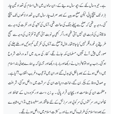
ہے۔ تیرہ سال مکے کے، چھ سال مدینے کے ، ان سالوں میں اہل اسلام کی تعداد تین چار
ہزار تک پہنچ پائی، لیکن صلح حدیبیہ کے بعد صرف چار سال میں یہ تعداد لاکھوں تک پہنچ
گئی۔ وجہ یہ تھی کہ صلح سے پہلے جنگ کی حالت تھی، آپس کی کشیدگی اور نفرت کی وجہ سے
ملاقاتوں کی نوبت ہی نہیں آتی تھی او راگر کبھی یہ نوبت آئی بھی تو نفرتوں کی وجہ سے صحیح
طریقے پر غور وفکر نہیں کیا جاتا تھا۔ اوّل تو صلح سے آپس کی نفرتیں کم ہوئیں اور ملنے جلنے کی
صورتیں پیش آنے لگیں، مسلمان مکہ جانے لگے، کفار کی مدینہ میں آمد ورفت شروع
ہوگئی۔ جب یہ ہوا تو کافروں نے دیکھا اور بار بار دیکھا اور آزمایا کہ یہ ہمارے بھائی بند اسلام
میں داخل ہونے کے بعد بالکل ہی بدل گئے اور ان میں تو عجیب و غریب انقلاب آگیاہے۔
یہ صدق ووفا کے پیکر بن گئے، امانت ودیانت ان کی سرشت میں داخل ہوگئی، شرافت
وعظمت ان کی علامت او رپہچان قرار پائی ۔ یہ زیر دست او رکمزوروں کے محافظ اور
ظالموں اور سرکشوں کی سرکوبی اور سرزنش کے لئے طاقتور او رمضبوط ہیں ، تو اس مشاہدے
کے بعد وہ اسلام کی طرف مائل ہوئے او ربہ کثرت اسلام میں داخل ہونے لگے۔