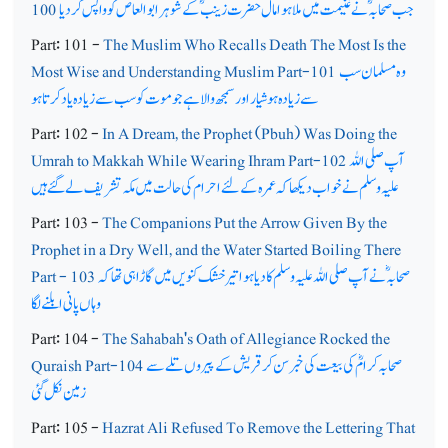
جب صحابہؓ نے غنیمت میں ملا ہوا مال حضرت زینبؓ کے شوہر ابو العاص کو واپس کردیا
100
Part: 101 -
The Muslim Who Recalls Death The Most Is the
وہ مسلمان سب
Most Wise and Understanding Muslim Part-101
سے زیادہ ہوشیار اور سمجھ والا ہے جو موت کو سب سے زیادہ یاد کرتا ہو
Part: 102 -
In A Dream, the Prophet (Pbuh) Was Doing the
آپ صلی اللہ
Umrah to Makkah While Wearing Ihram Part-102
علیہ وسلم نے خواب دیکھا کہ عمرہ کے لئے احرام کی حالت میں مکہ تشریف لے گئے ہیں
Part: 103 -
The Companions Put the Arrow Given By the
Prophet in a Dry Well, and the Water Started Boiling There
صحابہؓ نے آپ صلی اللہ علیہ وسلم کا دیا ہوا تیر خشک کنویں میں گاڑاہی تھا کہ
Part - 103
وہاں پانی ابلنے لگا
Part: 104 -
The Sahabah's Oath of Allegiance Rocked the
صحابہ کرامؓ کی بیعت کی خبر سن کر قریش کے پیروں تلے سے
Quraish Part-104
زمین نکل گئی
Part: 105 -
Hazrat Ali Refused To Remove the Lettering That