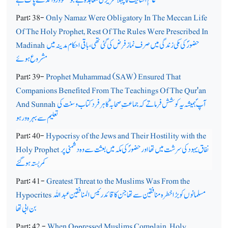
Part: 38-
Only Namaz Were Obligatory In The Meccan Life
Of The Holy Prophet, Rest Of The Rules Were Prescribed In
حضورؐ کی مکی زندگی میں صرف نماز فرض کی گئی تھی ، باقی احکام مدینہ میں
Madinah
مشروع ہوئے
Part: 39-
Prophet Muhammad (SAW) Ensured That
Companions Benefited From The Teachings Of The Qur'an
آپ ؐ ہمیشہ یہ کوشش فرماتے کہ جماعت ِ صحابہؓ کا ہرفرد کتاب و سنت کی
And Sunnah
تعلیم سے بہرہ ور ہو
Part: 40-
Hypocrisy of the Jews and Their Hostility with the
نفاق یہود کی سرشت میں تھا اور حضورؐ کی مکہ میں بعثت سے وہ دشمنی پر
Holy Prophet
کمربستہ ہوگئے
Part: 41-
Greatest Threat to the Muslims Was From the
مسلمانوں کو بڑا خطرہ منافقین سے تھا جن کا قائد رئیس المنافقین عبداللہ
Hypocrites
بن ابی تھا
Part: 42 -
When Oppressed Muslims Complain, Holy