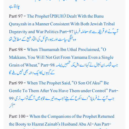
چاہتاہے
Part: 97 -
The Prophet (PBUH) Dealt With the Banu
Qurayzah in a Manner Consistent With Both Jewish Tribal
آپ ؐ نے بنو قر یظہ سے جو معاملہ فرمایا
Depravity and War Politics Part-97
وہ جنگی سیاست اور یہود قبائل کی افتاد طبع کے مطابق تھا
Part: 98 -
When Thumamah Ibn Uthal Proclaimed, "O
Makkans, You Will Not Get From Yamama Even a Single
جب ثمامہ بن اُثال نے کہا اے اہل مکہ تمہیں یمامہ
Grain of Wheat," Part-98
کے گیہوں کا ایک دانہ بھی نہیں ملے گا
Part: 99 -
When The Prophet Said, "O Son Of Aku!" Be
Gentle To Them After You Have Them under Control" Part-
جب آپؐ نے فرمایا: ’’اے اکوع کے بیٹے! جب وہ تیرے قابو میں آگئے تو اب نرمی
99
!‘‘
کر
Part: 100 -
When the Companions of the Prophet Returned
the Booty to Hazrat Zainab's Husband Abu Al-Aas Part-