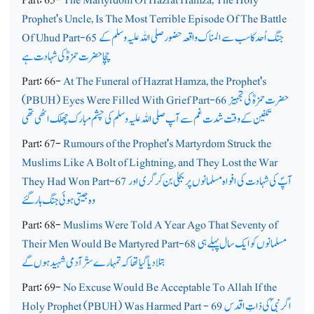
Prophet's Uncle, Is The Most Terrible Episode Of The Battle
جنگ اُحد کا سب سے المناک واقعہ حضور صلی اللہ علیہ وسلم کے
Of Uhud Part-65
چچا حضرت حمزہؓ کی شہادت ہے
Part: 66-
At The Funeral of Hazrat Hamza, the Prophet's
حضرت حمزہؓ کی تجہیز
(PBUH) Eyes Were Filled With Grief Part-66
تکفین کے وقت شدت غم سے آپ صلی اللہ علیہ وسلم کی چشم مبارک چھلک اٹھی تھی
Part: 67-
Rumours of the Prophet's Martyrdom Struck the
Muslims Like A Bolt of Lightning, and They Lost the War
آپؐ کی شہادت کی افواہ مسلمانوں پر بجلی بن کر گری اور
They Had Won Part-67
وہ جیتی ہوئی جنگ ہار گئے
Part: 68-
Muslims Were Told A Year Ago That Seventy of
مسلمانوں کو ایک سال پہلے ہی
Their Men Would Be Martyred Part-68
بتلا دیا گیا تھا کہ تمہارے ستّر آدمی شہید ہوں گے
Part: 69-
No Excuse Would Be Acceptable To Allah If the
اگر نبیؐ کی ذاتِ اقدس
Holy Prophet (PBUH) Was Harmed Part - 69