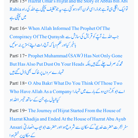
Part: 15-
Hazrat Umar's Hijrat and the Story of Abbas bin Abi
تو ایک انگلی ہی تو ہے جو ذرا سی خون آلود ہوگئی ہے،یہ جو تکلیف پہنچی ہے اللہ کی راہ
Rabia
میں پہنچی ہے
Part: 16-
When Allah Informed The Prophet Of The
جب اللہ نے آپؐ کو قریش کی سازش سے
Conspiracy Of The Quraysh
باخبرکیا اور حکم دیا کہ آج رات اپنے بستر پر نہ سوئیں
Part: 17-
Prophet Muhammad (SAW) Has Not Only Gone
محمدؐنہ صرف چلے گئے ہیں بلکہ
But Has Also Put Dust On Your Heads
تمہارے سروں پر خاک بھی ڈال گئے ہیں
Part: 18-
O Abu Bakr: What Do You Think Of Those Two
اے ابوبکرؓ: ان دو کے بارے میں تمہارا
Who Have Allah As a Company
کیا خیال ہے جن کے ساتھ تیسرا اللہ ہو
Part: 19-
The Journey of Hijrat Started From the House of
Hazrat Khadija and Ended At the House of Hazrat Abu Ayub
سفر ِ ہجرت حضرت خدیجہ ؓکے مکان سے شروع ہوا اور حضرت ابوایوب انصاریؓ
Ansari
کے مکان پر ختم ہوا