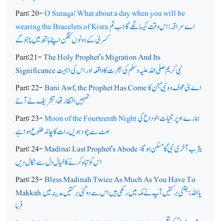
Part: 20-
O Suraqa: What about a day when you will be
اے سراقہ: اس وقت کیسا لگے گا جب تم
wearing the Bracelets of Kisra
کسریٰ کے دونوں کنگن اپنے ہاتھ میں پہنو گے
Part:21-
The Holy Prophet's Migration And Its
نبی کریم صلی اللہ علیہ وسلم کی ہجرت کا واقعہ اور اس کی اہمیت
Significance
اے بنی عوف وہ نبیؐ جن کا
Bani Awf, the Prophet Has Come
Part: 22-
تمہیں انتظار تھا، تشریف لے آئے
ہمارے اوپر ثنیات الوداع کی
Moon of the Fourteenth Night
Part: 23-
اوٹ سے چودہویں رات کا چاند طلوع ہوا ہے
یثرب آخری نبیؐ کا مسکن ہوگا،
Madina: Last Prophet's Abode
Part: 24-
اس کو تباہ کرنے کا خیال دل سے نکال دیں
Part: 25-
Bless Madinah Twice As Much As You Have To
یا اللہ: جتنی برکتیں آپ نے مکہ میں رکھی ہیں اس سے دوگنی برکتیں مدینہ میں
Makkah
فرما