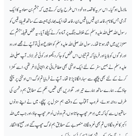
مالا مال ہوگیا۔ اس سریہ کا قصہ وہ خود اس طرح بیان کرتے ہیں کہ جشم بن معاویہ کا ایک
آدمی جس کا نام رفاعہ بن قیس یا قیس بن رفاعہ تھا، ایک بھاری جمعیت کے ساتھ قبیلۂ قیس کو
رسول اللہ صلی اللہ علیہ وسلم کے خلاف جنگ پر آمادہ کرنے کیلئے آیا۔ یہ شخص قبیلہ ٔ جشم کے
معززین میں شمار ہوتا تھا۔ رسول اللہ صلی اللہ علیہ وسلم کو اطلاع ہوئی تو آپؐ نے مجھے اور دو
اور لوگوں کو بلایا اور فرمایا کہ تم تینوں اس شخص کو جاکر دیکھو اور کوئی خبر لاؤ۔ آپ صلی اللہ
علیہ وسلم نے ہمیں سفر کے لئے ایک اونٹنی بھی عطا فرمائی جو انتہائی لاغر تھی، اسے کھڑا
کرنے کے لئے بھی پیچھے سے سہارا لگانا پڑتا تھا۔ آپؐ نے فرمایا تم لوگ اس اونٹنی پر پہنچ
جاؤگے۔ ہمارے ساتھ ہمارے تیر اور تلواریں بھی تھیں، حکم کے مطابق ہم دشمن کی
طرف روانہ ہوئے، غروب آفتاب کے وقت ہم منزل پر پہنچے، میں نے اپنے دونوں
ساتھیوں سے کہا کہ میں اِدھر چھپ جاتا ہوں، تم دونوں اُدھر چھپ جاؤ، اور جب میں اللہ
اکبر کا نعرہ لگاؤں تم بھی نعرہ لگانا، منصوبے کے مطابق ہم لوگ چھپ گئے اور صبح کا انتظار