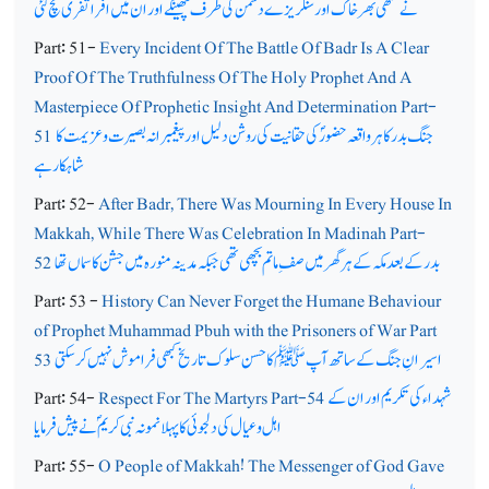
نے مٹھی بھر خاک اور سنگریزے دشمن کی طرف پھینکے اور ان میں افراتفری مچ گئی
Part: 51-
Every Incident Of The Battle Of Badr Is A Clear
Proof Of The Truthfulness Of The Holy Prophet And A
Masterpiece Of Prophetic Insight And Determination Part-
جنگ بدر کا ہر واقعہ حضورؐ کی حقانیت کی روشن دلیل اور پیغمبرانہ بصیرت و عزیمت کا
51
شاہکار ہے
Part: 52-
After Badr, There Was Mourning In Every House In
Makkah, While There Was Celebration In Madinah Part-
بدر کے بعد مکہ کے ہر گھرمیں صف ِ ماتم بچھی تھی جبکہ مدینہ منورہ میں جشن کا سماں تھا
52
Part: 53 -
History Can Never Forget the Humane Behaviour
of Prophet Muhammad Pbuh with the Prisoners of War Part
اسیرانِ جنگ کے ساتھ آپ ﷺ کا حسن سلوک تاریخ کبھی فراموش نہیں کرسکتی
53
شہداء کی تکریم اور ان کے
Respect For The Martyrs Part-54
Part: 54-
اہل و عیال کی دلجوئی کا پہلا نمونہ نبی کریمؐ نے پیش فرمایا
Part: 55-
O People of Makkah! The Messenger of God Gave