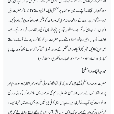
اور حضرت عمر فاروقؓ سے مشورہ فرمایا۔ ان دونوں حضرات نے عرض کیا کہ آپؐ بشیر بن
سعدؓ کو وہاں بھیجئے۔ آپؐ نے تین سو صحابہ پر مشتمل ایک فوجی دستے کا قائد بنا کر حضرت بشیر
بن سعدؓ کو اس ہدایت کے ساتھ روانہ فرمایا کہ وہ رات کو چلیں اور دن کو روپوش ہوجائیں۔
انہوں نے ایسا ہی کیا مگر جب مطلوبہ جگہ پر پہنچے تو وہاں کوئی نہ تھا، سب فرار ہوچکے تھے،
اونٹ، بکریاں وغیرہ جانور موجود تھے۔ یہ حضرات ان کو ہنکا کر مدینہ لے آئے۔ راستے
میں عیینہ کا ایک مخبر پکڑا گیا اوراس شخص کے دو اور آدمی بھی گرفتار ہوئے جن کو مدینے لایا
گیا۔(زاد المعاد:
۳/۲۶۳
،
۲۶۴
، الطبقات الکبری:
۳/۵۳۲ )
سیریہ أبی حدرد اسلمیؓ
حضرت ابو حدرد اسلمیؓ کہتے ہیں کہ میری نئی نئی شادی ہوئی تھی اور میرا نکاح دو سو درہم مہر
پر ہوا تھا۔ میں نے رسول اللہ صلی اللہ علیہ وسلم کی خدمت میں حاضر ہوکر کچھ مالی مدد کی
درخواست کی، آپ نے فرمایا: میرے پاس ایسی کوئی چیز نہیں ہے جس سے میں تمہاری مدد
کرسکوں، کچھ دن کے بعد اچانک ایک سریہ پیش آگیا، اس میں مجھے اتنے اونٹ ملے کہ میں