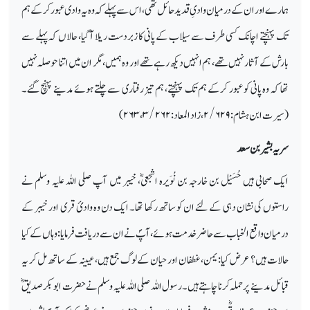
ہمارے اور ان کے درمیان وادیِ قدید حائل تھی، اس سے پہلے کہ وہ یہ وادی عبور کرکے ہم
تک پہنچتے اچانک کسی طرف سے سیلاب کے پانی کا زبردست ریلا آگیا، حالاں کہ پہلے سے
بارش کے آثار نہیں تھے، ہم انہیں دیکھ رہے تھے اور وہ ہمیں، مگر ان میں اتنا حوصلہ نہیں
تھا کہ وہ پانی کو عبور کرکے ہم تک پہنچتے، ہم تیز رفتاری سے چلتے ہوئے مدینے پہنچ گئے۔
(سیرت ابن ہشام:
۲/۶۲۹
، زاد المعاد:
۳/۲۶۲
،
۲۶۳)
سریہ بشیر بن سعد
ایک صحابی ہیں حُسَیْل بن خارجہ بن نُوَیرہ اشجعیؓ، خیبر میں آپ صلی اللہ علیہ وسلم نے
راستوں کی نشان دہی کے لئے ان کو ساتھ رکھا تھا۔ ایک دن وہ وادیٔ قری اور خیبر کے
درمیان واقع الخباب سے حاضر خدمت ہوئے، آپؐ نے ان سے دریافت فرمایا: وہاں کے کیا
حالات ہیں؟ عرض کیا: یمن، غطفان اور حیان کے لوگ جمع ہیں، عیینہ کے ساتھ مل کر یہ
قبائل مدینے پر حملہ کرنا چاہتے ہیں۔ رسول اللہ صلی اللہ علیہ وسلم نے حضرت ابوبکر صدیقؓ