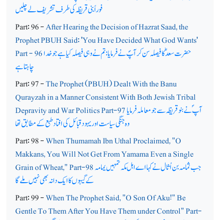
فوراً بنی قریظہ کی طرف تشریف لے چلیں
Part: 96 -
After Hearing the Decision of Hazrat Saad, the
Prophet PBUH Said: 'You Have Decided What God Wants'
حضرت سعدؓ کا فیصلہ سن کر آپؐ نے فرمایا: تم نے وہی فیصلہ کیا ہے جو خدا
Part - 96
چاہتاہے
Part: 97 -
The Prophet (PBUH) Dealt With the Banu
Qurayzah in a Manner Consistent With Both Jewish Tribal
آپ ؐ نے بنو قر یظہ سے جو معاملہ فرمایا
Depravity and War Politics Part-97
وہ جنگی سیاست اور یہود قبائل کی افتاد طبع کے مطابق تھا
Part: 98 -
When Thumamah Ibn Uthal Proclaimed, "O
Makkans, You Will Not Get From Yamama Even a Single
جب ثمامہ بن اُثال نے کہا اے اہل مکہ تمہیں یمامہ
Grain of Wheat," Part-98
کے گیہوں کا ایک دانہ بھی نہیں ملے گا
Part: 99 -
When The Prophet Said, "O Son Of Aku!" Be
Gentle To Them After You Have Them under Control" Part-