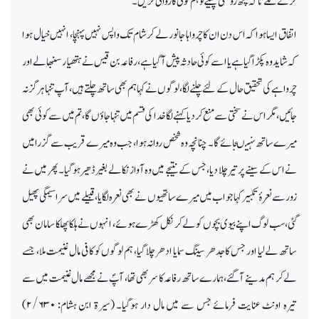
کرنے لگے تاکہ کچھ روشنی پھیلے تو ہم کوئی کاروائی کریں۔
اتفاق ایسا ہوا کہ اس دن ان کا چرواہا جانور لے کر شام تک واپس نہیں پہنچا، انہیں خیال ہوا
کہ شاید وہ پکڑا گیا ہے یا اسے کوئی حادثہ پیش آگیا ہے، رفاعہ بن قیس نے ہتھیار سنبھالے اور
چرواہے کی تحقیق حال کے لئے چلنے لگا، لوگوں نے کہا ہم بھی ساتھ چلتے ہیں، آپ تنہا ہرگز نہ
جائیں، مگر اس نے سختی سے منع کردیا کہنے لگا خدا کی قسم میں تنہا جاؤں گا، تم میں سے کوئی بھی
میرے ساتھ نہیںجائے گا۔ چنانچہ وہ شخص روانہ ہوا، جب وہ میرے قریب سے گزرا میں
نے اس کے سینے پر تیر چلا دیا، جس کے نتیجے میں وہ آواز نکالے بغیر ڈھیر ہوگیا۔ پھر میں نے
زور سے نعرۂ تکبیر کہا جواب میں میرے ساتھیوں نے بھی نعرہ لگایا، قبیلے میں سراسیمگی پھیل
گئی، سب لوگ اپنے بیوی بچوں کو لے کر نکل کھڑے ہوئے، انہوں نے ہلکا پھلکا سامان بھی
ساتھ لے لیا اور جس کا جدھر سینگ سمایا ادھر چلا گیا، ہم لوگوں کو کافی مال غنیمت ملا، جسے
لے کر ہم مدینے آگئے، ہمارے ساتھ رفاعہ کا سر بھی تھا، آپؐ نے مجھے مال غنیمت میں سے
تیرہ اونٹ عنایت فرمائے جس سے میں مال دار ہوگیا۔ (سیرۃ ابن ہشام:
۲/۶۳۰)