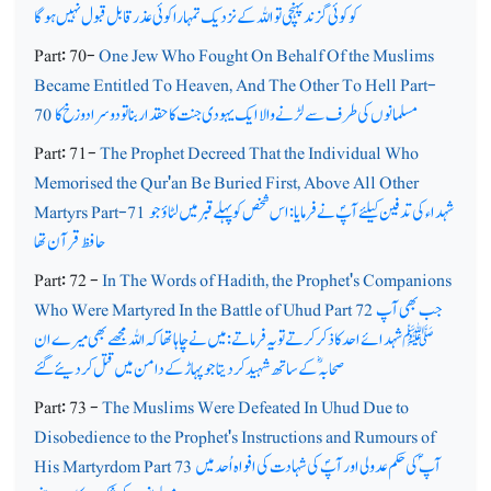
کو کوئی گزند پہنچی تو اللہ کے نزدیک تمہارا کوئی عذر قابل قبول نہیں ہوگا
Part: 70-
One Jew Who Fought On Behalf Of the Muslims
Became Entitled To Heaven, And The Other To Hell Part-
مسلمانوں کی طرف سےلڑنے والا ایک یہودی جنت کا حقدار بنا تو دوسرا دوزخ کا
70
Part: 71-
The Prophet Decreed That the Individual Who
Memorised the Qur'an Be Buried First, Above All Other
شہداء کی تدفین کیلئے آپؐ نے فرمایا: اس شخص کو پہلے قبر میں لٹاؤ جو
Martyrs Part-71
حافظ قرآن تھا
Part: 72 -
In The Words of Hadith, the Prophet's Companions
جب بھی آپ
Who Were Martyred In the Battle of Uhud Part 72
ﷺ شہدائے احد کا ذکر کرتے تو یہ فرماتے: میں نے چاہا تھا کہ اللہ مجھے بھی میرے ان
صحابہؓ کے ساتھ شہید کردیتا جو پہاڑ کے دامن میں قتل کردیئے گئے
Part: 73 -
The Muslims Were Defeated In Uhud Due to
Disobedience to the Prophet's Instructions and Rumours of
آپ ؐ کی حکم عدولی اور آپؐ کی شہادت کی افواہ اُحد میں
His Martyrdom Part 73