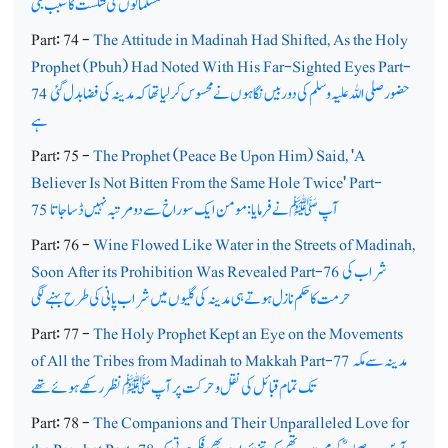
مسلمانوں کی شکست کا سبب بنی
Part: 74 -
The Attitude in Madinah Had Shifted, As the Holy
Prophet (Pbuh) Had Noted With His Far-Sighted Eyes Part-
حضور صلی اللہ علیہ وسلم کی دوربیں نگاہوں نے محسوس کرلیا تھا کہ مدینہ کی فضا بدل گئی
74
ہے
Part: 75 -
The Prophet (Peace Be Upon Him) Said, 'A
Believer Is Not Bitten From the Same Hole Twice' Part-
آپﷺ نے فرمایا: مومن ایک سوراخ سے دو مرتبہ نہیں ڈسا جاتا
75
Part: 76 -
Wine Flowed Like Water in the Streets of Madinah,
شراب کی
Soon After its Prohibition Was Revealed Part-76
حرمت کا حکم نازل ہوتے ہی مدینہ کی گلیوں میں شراب پانی کی طرح بہنے لگی
Part: 77 -
The Holy Prophet Kept an Eye on the Movements
مدینہ سے مکہ
of All the Tribes from Madinah to Makkah Part-77
تک تمام قبائل کی نقل وحرکت پرآپ ﷺ نظر رکھے ہوئے تھے
Part: 78 -
The Companions and Their Unparalleled Love for