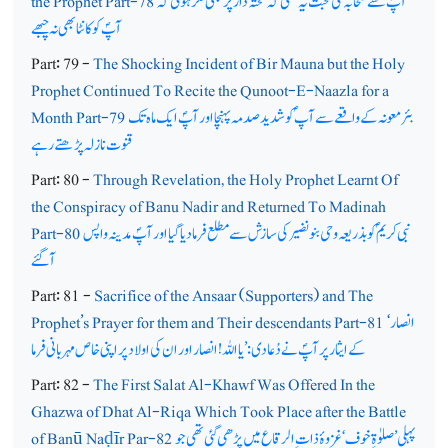
آپؐ سے صحابہؓ کی محبت یہ تھی کہ تختۂ دار پر بھی فکر ہوتی کہ
the Prophet Part-78
آپؐ کو کانٹا بھی نہ چبھے
Part: 79 -
The Shocking Incident of Bir Mauna but the Holy
Prophet Continued To Recite the Qunoot-E-Naazla for a
بئر معونہ کے واقعے سے آپ ؐ کو شدید صدمہ پہنچا اور آپؐ ایک ماہ تک
Month Part-79
قنوت نازلہ پڑھتے رہے
Part: 80 -
Through Revelation, the Holy Prophet Learnt Of
the Conspiracy of Banu Nadir and Returned To Madinah
نبی کریم ؐکو بذریعہ وحی بنونضیر کی سازش سے مطلع فرما دیا گیا اور آپؐ مدینہ واپس
Part-80
آگئے
Part: 81 -
Sacrifice of the Ansaar (Supporters) and The
انصار
Prophet’s Prayer for them and Their descendants Part-81 ‘
کے ایثار پر آپؐ نے دُعا دی:’ یا اللہ! انصار اور ان کی اولاد پر اپنی خاص مہربانی فرما
Part: 82 -
The First Salat Al-Khawf Was Offered In the
Ghazwa of Dhat Al-Riqa Which Took Place after the Battle
پہلی’ صلوٰۃِ خوف ‘ غزوۂ ذات ِ الرقاع میں پڑھی گئی تھی جو
īr Par-82
ḍ
of Banū Na