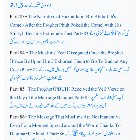
غزوۂ بنی نضیر کے بعد پیش آیا تھا
Part: 83-
The Narrative of Hazrat Jabir Bin Abdullah's
Camel: After the Prophet Pbuh Poked the Camel with His
نبی کریم ﷺنے لکڑی کو ہلکا
Stick, It Became Extremely Fast Part-83
سا اونٹ پر چبھویا اور اس کی رفتار بڑھ گئی
Part: 84 -
The Muslims' Fear Dissipated Once the Prophet
(Peace Be Upon Him) Exhorted Them to Go To Badr at Any
آپ صلی اللہ علیہ وسلم کا یہ اعلان سنتے ہی کہ ہمیں ہر حال میں بدر کے
Costs Part- 84
لئے نکلنا ہے،مسلمانوں کا خوف ختم ہوگیا
Part: 85-
The Prophet (PBUH) Received the Veil Verse on
آپ صلی اللہ علیہ وسلم پر
the Day of the Marriage Banquet Part-85
آیت پردہ حضرت زینبؓ سے نکاح کے بعد عین ولیمہ والے دن نازل ہوئی
Part: 86-
The Message That Muslims Are Not Inattentive
Even For a Moment Spread around the World Thanks To
دومۃ الجندل سے ہر طرف پیغام پہنچ گیا کہ
Daumat-Ul-Jandal Part-86