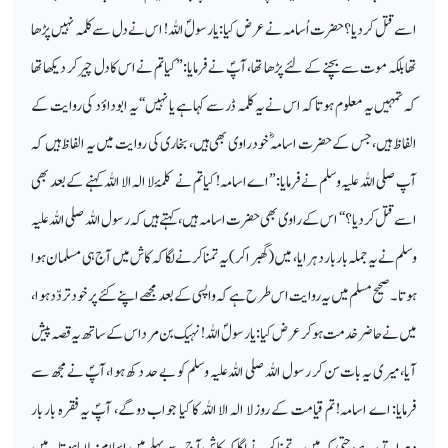
اسے قتل کردیا؟ حضرت اُسامہ نے عرض کیا: یارسولؐ اللہ! اس نے دل سے کلمہ نہیں پڑھا
تھا بلکہ موت سے بچنے کے لئے پڑھا تھا، آپؐ نے فرمایا: ’’کیا تم نے اس کا دل چیر کر دیکھا تھا
کہ تمہیں یہ معلوم ہوتا کہ اس نے یہ کلمہ ڈر سے کہا ہے یا نہیں‘‘ یہ ابوداؤد کی روایت کے
الفاظ ہیں، جس کے حضرت اسامہؓ خود راوی بھی ہیں، بخاری کی روایت میں یہ الفاظ ہیں کہ
آپ صلی اللہ علیہ وسلم نے فرمایا: ’’اے اسامہ! کیا تم نے کلمۂ لا الہ الا اللہ کہنے کے بعد بھی
اسے قتل کردیا؟‘‘ اس کے راوی بھی حضرت اسامہ ہیں، کہتے ہیں کہ رسول اللہ صلی اللہ علیہ
وسلم نے یہ جملہ بار بار دہرایا، میں (گھبرا کر) یہ تمنا کرنے لگا کہ کاش میں آج ہی مسلمان ہوا
ہوتا۔ صحیح مسلم میں یہ روایت اس طرح ہے کہ واپسی کے بعد مجھے اپنے کئے پر خود تردّد ہوا،
میں نے حاضر خدمت ہوکر عرض کیا: یارسولؐ اللہ! نہیک بن مرداس کے ساتھ یہ قصہ پیش
آیا، میری یہ بات سن کر رسول اللہ صلی اللہ علیہ وسلم کو بے حد دکھ ہوا، آپؐ نے مجھ سے
فرمایا: اے اسامہ! تم قیامت کے روز لا الہ الا اللہ کا کیا جواب دو گے، آپؐ یہ فقرہ بار بار
دہراتے رہے، حتی کہ میں یہ تمنا کرنے لگا کہ کاش آج سے پہلے میں اسلام نہ لایا ہوتا۔ میں