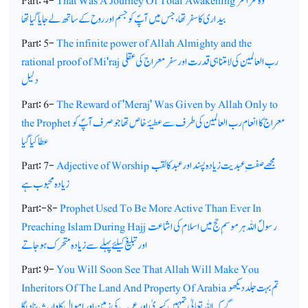
وہ سراسر
That Was A Journey Of Total Awakening
Part: 4-
بیداری کا سفر تھا، جس میں آپؐ کو جسم اور روح کے ساتھ لے جایا گیا تھا
Part: 5-
The infinite power of Allah Almighty and the
رب العالمین کی لامتناہی قدرت اور سفر معراج کی عقلی
rational proof of Mi'raj
دلیل
Part: 6-
The Reward of 'Meraj' Was Given by Allah Only to
معراج کا انعام رب العالمین کی طرف سے عطیۂ خاص تھا جو صرف آپؐ کو
the Prophet
عطا کیا گیا
مجھے صفت ِ عبدیت زیادہ پسند اور عبد کا لقب
Adjective of Worship
Part: 7-
زیادہ محبوب ہے
Part:-8-
Prophet Used To Be More Active Than Ever In
رسولؐ اللہ ہر موسمِ حج میں اسلام کی اشاعت
Preaching Islam During Hajj
اور تبلیغ کیلئے پہلے سے زیادہ متحرک ہوجاتے
Part: 9-
You Will Soon See That Allah Will Make You
تم بہت جلد دیکھو
Inheritors Of The Land And Property Of Arabia
گے کہ اللہ تعالیٰ تمہیں کسریٰ اور عرب کی زمین اور اموال کا وارث بنا دیگا