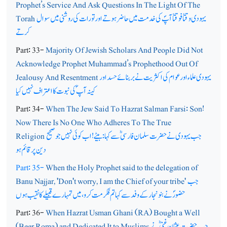
Prophet’s Service And Ask Questions In The Light Of The
یہودی وقتاً فوقتاً آپؐ کی خدمت میں حاضر ہوتے اور تورات کی روشنی میں سوال
Torah
کرتے
Part: 33-
Majority Of Jewish Scholars And People Did Not
Acknowledge Prophet Muhammad’s Prophethood Out Of
یہودی علماء اور عوام کی اکثریت نے بربنائے حسد اور
Jealousy And Resentment
کینہ آپ ؐکی نبوت کا اعتراف نہیں کیا
Part: 34-
When The Jew Said To Hazrat Salman Farsi: Son!
Now There Is No One Who Adheres To The True
جب یہودی نے حضرت سلمان فارسیؓ سے کہا: بیٹے!اب کوئی نہیں جوصحیح
Religion
دین پرقائم ہو
Part: 35-
When the Holy Prophet said to the delegation of
جب
Banu Najjar, 'Don't worry, I am the Chief of your tribe'
حضورؐ نے بنونجار کے وفد سے کہا تم فکر مت کرو، میں تمہارے قبیلے کا نقیب ہوں
Part: 36-
When Hazrat Usman Ghani (RA) Bought a Well
جب حضرت عثمان غنیؓ نے
(Beer Roma) and Dedicated It to Muslims