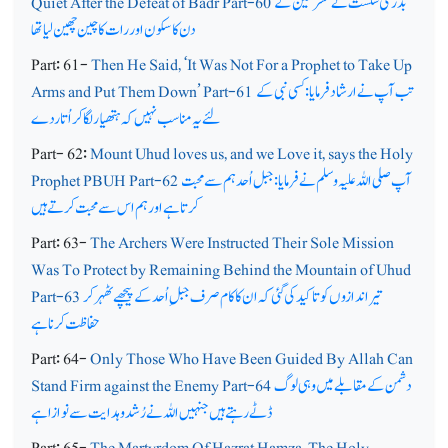
بدر کی شکست نے مشرکین کے
Quiet After the Defeat of Badr Part-60
دن کا سکون اور رات کاچین چھین لیا تھا
Part: 61-
Then He Said, ‘It Was Not For a Prophet to Take Up
تب آپ نے ارشاد فرمایا: کسی نبی کے
Arms and Put Them Down’ Part-61
لئے یہ مناسب نہیں کہ ہتھیار لگا کر اُتاردے
Part- 62:
Mount Uhud loves us, and we Love it, says the Holy
آپ صلی اللہ علیہ وسلم نے فرمایا: جبل اُحد ہم سے محبت
Prophet PBUH Part-62
کرتاہے اور ہم اس سے محبت کرتے ہیں
Part: 63-
The Archers Were Instructed Their Sole Mission
Was To Protect by Remaining Behind the Mountain of Uhud
تیر اندازوں کو تاکید کی گئی کہ ان کا کام صرف جبلِ اُحد کے پیچھے ٹھہر کر
Part-63
حفاظت کرنا ہے
Part: 64-
Only Those Who Have Been Guided By Allah Can
دشمن کے مقابلے میں وہی لوگ
Stand Firm against the Enemy Part-64
ڈٹے رہتے ہیں جنہیں اللہ نے رُشد و ہدایت سے نوازاہے
Part: 65-
The Martyrdom Of Hazrat Hamza, The Holy