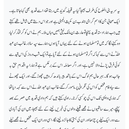
یہ سریہ بنی الملوح کی طرف بھیجا گیا، یہ قبیلہ کَدِیْد میں رہتا تھا، اسے قدید بھی کہا جاتا ہے۔
ایک صحابی جن کا اسم گرامی جندب بن مکیث الجہنی ہے اور جو اس دستے میں شامل تھے کہتے
ہیں جب ہمارا دستہ قدید پہنچا تو حارث بن مالک لیثی ہمیں وہاں ملا۔ ہم نے اس کو گرفتار کرلیا،
وہ کہنے لگا کہ میں تو مسلمان ہونے کے لئے یہاں آیا ہوں، ہمارے سپہ سالار غالب بن عبد
اللہؓ نے اس سے کہا کہ اگر تو مسلمان ہونے کے لئے آیا ہے تو ایک شب وروز کی اس قید سے
کوئی فرق پڑنے والا نہیں ہے، اور اگر معاملہ اس کے برعکس ہے تو ہمارا یہ اقدام حق بہ
جانب ہوگا۔ بہر حال ہم لوگ اس کے ہاتھ پیر باندھ کر وہیں چھوڑ گئے، اور ایک چھوٹے
سے سیاہ فام شخص کو اس کی نگرانی پر مامور کرگئے، غالب بن عبد اللہ نے اس سے کہہ دیا تھا
کہ ہماری واپسی تک اس کی چوکسی کرنا۔ راوی کہتے ہیں کہ ہم وادیِ قدید میں عصر کے بعد
پہنچے، میرے ساتھیوں نے مجھے قبیلے والوں کی خبریں لینے کے لئے بھیجا، میں ان کی آبادی
سے دور ایک ٹیلے پر چڑھا اور ان کی بستی کا جائزہ لینے لگا، اسی دوران ایک شخص نے مجھے ٹیلے