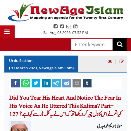
Sat Aug 08 2026
,
07:52 PM
|
Urdu Section
(
17
March
2023
, NewAgeIslam.Com)
Did You Tear His Heart And Notice The Fear In
His Voice As He Uttered This Kalima? Part-
127 کیا تم نے اس کا دل چیر کر دیکھا تھا کہ اس نے یہ کلمہ ڈر سے کہا ہے؟
مولانا ندیم الواجدی