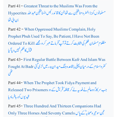
Part: 41-
Greatest Threat to the Muslims Was From the
مسلمانوں کو بڑا خطرہ منافقین سے تھا جن کا قائد رئیس المنافقین عبداللہ
Hypocrites
بن ابی تھا
Part: 42 -
When Oppressed Muslims Complain, Holy
Prophet Pbuh Used To Say, Be Patient, I Have Not Been
مظلوم مسلمان ظلم کی شکایت کرتے توآپ ؐ فرماتے صبرکرو،مجھے
Ordered To Kill
قتال کا حکم نہیں دیا گیا
Part: 43-
First Regular Battle Between Kufr And Islam Was
کفر و اسلام کے درمیان پہلی باقاعدہ جنگ میدان ِ بدر میں لڑی گئی
Fought At Badr
تھی
Part: 44-
When The Prophet Took Fidya Payment and
جب سرکارؐ دوعالم نے فدیہ لے کر قافلہ ٔ قریش کے دو
Released Two Prisoners
قیدیوں کو رہا فرما دیا
Part: 45-
Three Hundred And Thirteen Companions Had
تین سو تیرہ صحابہ ؓکے پاس
Only Three Horses And Seventy Camels