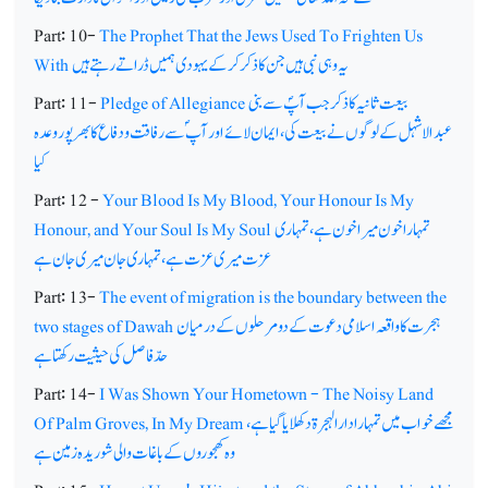
Part: 10-
The Prophet That the Jews Used To Frighten Us
یہ وہی نبی ہیں جن کا ذکر کرکے یہودی ہمیں ڈراتے رہتے ہیں
With
بیعت ثانیہ کا ذکر جب آپؐ سے بنی
Pledge of Allegiance
Part: 11-
عبدالاشہل کے لوگوں نے بیعت کی،ایمان لائے اور آپ ؐسے رفاقت و دفاع کا بھرپور وعدہ
کیا
Part: 12 -
Your Blood Is My Blood, Your Honour Is My
تمہارا خون میرا خون ہے، تمہاری
Honour, and Your Soul Is My Soul
عزت میری عزت ہے، تمہاری جان میری جان ہے
Part: 13-
The event of migration is the boundary between the
ہجرت کا واقعہ اسلامی دعوت کے دو مرحلوں کے درمیان
two stages of Dawah
حدّ فاصل کی حیثیت رکھتا ہے
Part: 14-
I Was Shown Your Hometown - The Noisy Land
مجھے خواب میں تمہارا دارالہجرۃ دکھلایا گیا ہے،
Of Palm Groves, In My Dream
وہ کھجوروں کے باغات والی شوریدہ زمین ہے