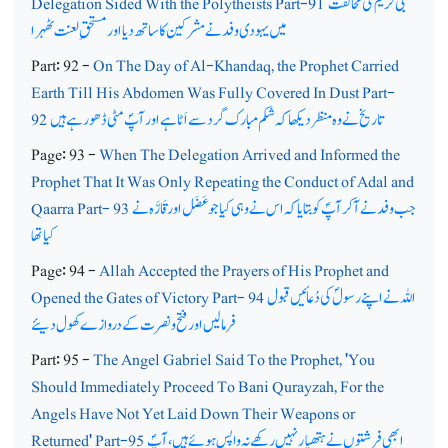
نبی کریم ؐ کی مخالفت
Delegation Sided With the Polytheists Part-91
میں یہودی وفد نے مشرکین کا ساتھ دیا اور مستحق ِلعنت ٹھہرا
Part: 92 -
On The Day of Al-Khandaq, the Prophet Carried
Earth Till His Abdomen Was Fully Covered In Dust Part-
تاریخ نے وہ منظر دیکھا کہ شکم مبارک گرد سے اَٹا ہے اور آپؐ مٹی ڈھو رہے ہیں
92
Page: 93 -
When The Delegation Arrived and Informed the
Prophet That It Was Only Repeating the Conduct of Adal and
جب وفد نے آکر آپؐ کو بتایا کہ اس نے وہی کیا جو عَضَل اور قَارَّہ نے
Qaarra Part- 93
کیا تھا
Page: 94 -
Allah Accepted the Prayers of His Prophet and
اللہ نے اپنے رسولؐ کی دُعائیں قبول
Opened the Gates of Victory Part- 94
فرمالیں اور فتح ونصرت کے دروازے کھول دیئے
Part: 95 -
The Angel Gabriel Said To the Prophet, 'You
Should Immediately Proceed To Bani Qurayzah, For the
Angels Have Not Yet Laid Down Their Weapons or
ابھی فرشتوں نے ہتھیار نہیں رکھے نہ واپس ہوئے ہیں، آپؐ
Returned' Part-95