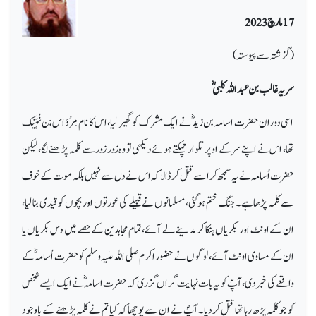
17 مارچ 2023
(گزشتہ سے پیوستہ)
سریہ غالب بن عبد اللہ کلبیؓ
اسی دوران حضرت اسامہ بن زیدؓ نے ایک مشرک کو گھیر لیا، اس کا نام مِرْدَاس بن نُہَیْک
تھا، اس نے اپنے سر کے اوپر تلوار چمکتے ہوئے دیکھی تو وہ زور زور سے کلمہ پڑھنے لگا، لیکن
حضرت اُسامہ نے یہ سمجھ کر اسے قتل کر ڈالا کہ اس نے دل سے نہیں بلکہ موت کے خوف
سے کلمہ پڑھاہے۔ جنگ ختم ہوگئی، مسلمانوں نے قبیلے کی عورتوں اور بچوں کو قیدی بنا لیا،
ان کے اونٹ اور بکریاں ہنکا کر مدینے لے آئے، تمام مجاہدین کے حصے میں دس بکریاں یا
ان کے مساوی اونٹ آئے، لوگوں نے حضور اکرم صلی اللہ علیہ وسلم کو حضرت اُسامہؓ کے
واقعے کی خبر دی، آپؐ کو یہ بات نہایت گراں گزری کہ حضرت اسامہؓ نے ایک ایسے شخص
کو جو کلمہ پڑھ رہا تھا قتل کردیا۔ آپؐ نے ان سے پوچھا کہ کیا تم نے کلمہ پڑھنے کے باوجود