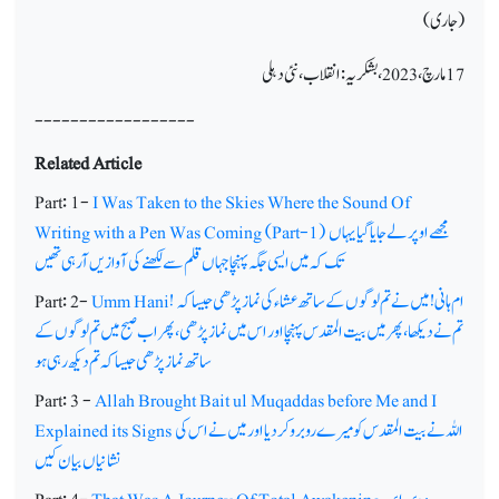
(
جاری)
17مارچ،2023،بشکریہ: انقلاب، نئی دہلی
------------------
Related Article
Part: 1-
I Was Taken to the Skies Where the Sound Of
مجھے اوپر لے جایا گیا یہاں
Writing with a Pen Was Coming (Part-1)
تک کہ میں ایسی جگہ پہنچا جہاں قلم سے لکھنے کی آوازیں آرہی تھیں
ام ہانی! میں نے تم لوگوں کے ساتھ عشاء کی نماز پڑھی جیسا کہ
Umm Hani!
Part: 2-
تم نے دیکھا، پھرمیں بیت المقدس پہنچا اور اس میں نماز پڑھی، پھر اب صبح میں تم لوگوں کے
ساتھ نماز پڑھی جیسا کہ تم دیکھ رہی ہو
Part: 3 -
Allah Brought Bait ul Muqaddas before Me and I
اللہ نے بیت المقدس کو میرے روبرو کردیااور میں نے اس کی
Explained its Signs
نشانیاں بیان کیں