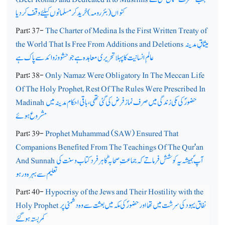
کنواں (بئر رومہ) خرید کر مسلمانوں کیلئے وقف کردیا
Part: 37-
The Charter of Medina Is the First Written Treaty of
میثاقِ مدینہ
the World That Is Free From Additions and Deletions
عالم ِ انسانیت کا پہلا تحریری معاہدہ ہے جو حشو و زوائد سے پاک ہے
Part: 38-
Only Namaz Were Obligatory In The Meccan Life
Of The Holy Prophet, Rest Of The Rules Were Prescribed In
حضورؐ کی مکی زندگی میں صرف نماز فرض کی گئی تھی ، باقی احکام مدینہ میں
Madinah
مشروع ہوئے
Part: 39-
Prophet Muhammad (SAW) Ensured That
Companions Benefited From The Teachings Of The Qur'an
آپ ؐ ہمیشہ یہ کوشش فرماتے کہ جماعت ِ صحابہؓ کا ہرفرد کتاب و سنت کی
And Sunnah
تعلیم سے بہرہ ور ہو
Part: 40-
Hypocrisy of the Jews and Their Hostility with the
نفاق یہود کی سرشت میں تھا اور حضورؐ کی مکہ میں بعثت سے وہ دشمنی پر
Holy Prophet
کمربستہ ہوگئے