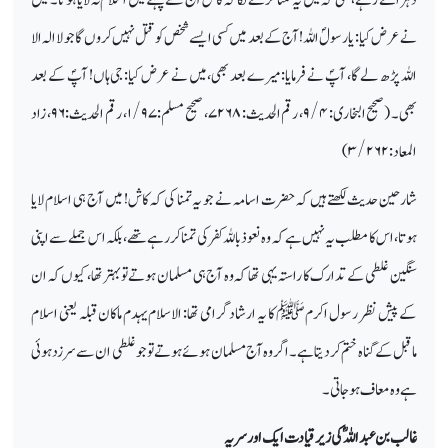
نے عرض کیا: یارسولؐ اللہ! آج کے بعد میں کسی ایسے شخص کو قتل نہیں کروں گا جو لا الہ الا
اللہ پڑھ لے گا، آپؐ نے فرمایا: میرے بعد بھی، میں نے عرض کیا: جی ہاں! آپؐ کے بعد
بھی۔ (صحیح البخاری:
۹/۴
، رقم الحدیث:
۷۲۶۸
، صحیح مسلم:
۱/۹۷
، رقم الحدیث:
۹۶
، زاد
المعاد:
۳/۲۶۲)
شارحین حدیث لکھتے ہیں کہ حضرت اسامہ نے جو یہ تمنا کی کہ کاش! میں آج ہی اسلام لایا
ہوتا، اس کا مطلب یہ نہیں ہے کہ وہ نعوذ باللہ کفر کی تمنا کررہے تھے، بلکہ اس جملے سے اپنی
سنگین غلطی کے تدارک کا راستہ یہی تھا کہ وہ آج ہی مسلمان ہوتے تو بہتر تھا، کیوں کہ ان
کے پیش نظر رسول اکرم ﷺ کا یہ ارشاد گرامی تھا: الاسلام یہدم ما کان قبلہ یعنی اسلام
ماقبل کے گناہ ختم کردیتا ہے۔ اگر وہ آج مسلمان ہوئے ہوتے تو جو غلطی ان سے سرزد ہوئی
ہے وہ معاف ہوجاتی۔
غالب بن عبد اللہؓ کی زیر قیادت ایک اور سریہ