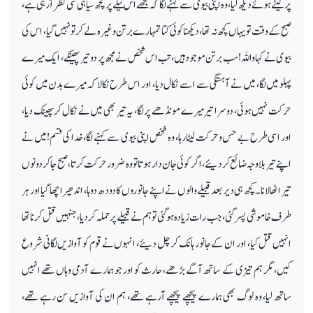
پر لیٹے ہوئے دیکھ لیا، وہ اپنی بیوی سے کہنے لگا کہ مجھے اس ٹیلے پر کچھ سیاہی سی نظر آرہی ہے،
صبح کے وقت تو یہاں کچھ نہ تھا، دیکھنا کوئی کتا تمہارے برتن وغیرہ لے کر تو نہیں گیا، اس کی
بیوی نے کہا واللہ! سب برتن موجود ہیں، تب اس شخص نے مجھ پر دو تیر پھینکے، ایک میرے
پہلو میں لگا، میں نے آہستگی سے اسے نکال دیا، اور اس طرح نکالا کہ میرے بدن میں کوئی
حرکت نہیں ہوئی، دوسرا تیر میرے مونڈھے پر لگا، یہ تیر بھی میں نے نکال کر پھینک دیا،
اور اسی طرح بے حس وحرکت لیٹا رہا، وہ شخص اپنی بیوی سے کہنے لگا، خدا کی قسم! میں نے
اپنے تیر بلاوجہ ضائع کردیئے، اگر کوئی جان دار ہوتا تو وہ ضرور حرکت کرتا، صبح جاکر دونوں
تیر اٹھا لانا۔کچھ ہی دیر بعد قبیلے والوں نے اپنے جانوروں کا دودھ دوہا، اندھیرا چھا گیا اور ہر
طرف خاموشی پسر گئی، جب رات زیادہ ہوگئی تو ہم نے قبیلے پر حملہ کردیا، جنہیں قتل کرنا تھا
انہیں قتل کیا، اور ان کے جانور ہانک کر چل دیئے، انہوں نے قوم کو آوازیں لگانی شروع
کیں، مگر ہم تیزی کے ساتھ آگے بڑھے، حارث کو اور جو ہمارے آدمی وہاں تھے انہیں
ساتھ لیا، وہ لوگ بھی ہمارے پیچھے پیچھے آرہے تھے، ہم ان کی آوازیں سن رہے تھے،