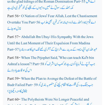
اے اہل
us the glad tidings of the Roman Domination Part-55
مکہ! اللہ کے رسولؐ نے ہمیں رومیوں کے غلبے کی خوشخبری دی ہے
Part: 56-
O Nation of Jews! Fear Allah, Lest the Chastisement
اے قوم یہود! اللہ سے ڈرو، ایسا نہ ہو کہ تم پر بھی عذاب
Overtake You Part-56
نازل ہوجائے
Part: 57-
Abdullah Ibn Ubay: His Sympathy With the Jews
Until the Last Moment of Their Expulsion From Madina
عبد اللہ بن أبی، یہود کے مدینہ سے اخراج کے آخری لمحے تک ان کا ہمدرد بنا رہا
Part-57
Part: 58-
When The Prjophet Said, 'Who can teach Ka'b bin
جب آپؐ نے فرمایا: کون ہے جو کعب بن اشرف کو
Ashraf a lesson'? Part-58
اس کی اوقات یاد دِلائے
Part: 59-
When the Plan to Avenge the Defeat of the Battle of
جب جنگ بدر کی شکست کا انتقام لینے کی منصوبہ بندی کو
Badr Failed Part- 59
ناکامی کا منہ دیکھنا پڑا
Part: 60-
The Polytheists Were No Longer Peaceful and