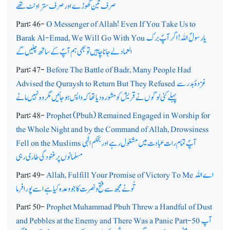
صرف تین گھوڑے اور صرف ستر اونٹ تھے
Part: 46-
O Messenger of Allah! Even If You Take Us to
یارسولؐ اللہ ! اگر آپؐ برک
Barak Al-Emad, We Will Go With You
العماد لے جانا چاہیں تو بھی ہم آپؐ کے ساتھ چلیں گے
Part: 47-
Before The Battle of Badr, Many People Had
غزوۂ بدر سے
Advised the Quraysh to Return But They Refused
پہلے کئی لوگوں نے قریش کو مشورہ دیا تھا کہ واپس ہوجائیں مگر وہ نہیں مانے
Part: 48-
Prophet (Pbuh) Remained Engaged in Worship for
the Whole Night and by the Command of Allah, Drowsiness
آپؐ تمام رات عبادت میں مشغول رہے اور بحکم الٰہی
Fell on the Muslims
مسلمانوں پر غنودگی طاری رہی
اے اللہ
Allah, Fulfill Your Promise of Victory To Me
Part: 49-
تُونے مجھ سے فتح و نصرت کا جو وعدہ کیا ہے اسے پورا فرما
Part: 50-
Prophet Muhammad Pbuh Threw a Handful of Dust
آپ
and Pebbles at the Enemy and There Was a Panic Part-50