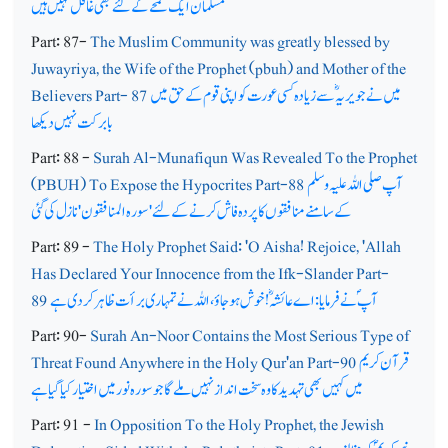
مسلمان ایک لمحے کے لئے بھی غافل نہیں ہیں
Part: 87-
The Muslim Community was greatly blessed by
Juwayriya, the Wife of the Prophet (pbuh) and Mother of the
میں نے جویریہؓ سے زیادہ کسی عورت کو اپنی قوم کے حق میں
Believers Part- 87
بابرکت نہیں دیکھا
Part: 88 -
Surah Al-Munafiqun Was Revealed To the Prophet
آپ صلی اللہ علیہ وسلم
(PBUH) To Expose the Hypocrites Part-88
کے سامنے منافقوں کا پردہ فاش کرنے کے لئے'سورہ المنافقون'نازل کی گئی
Part: 89 -
The Holy Prophet Said: 'O Aisha! Rejoice, 'Allah
Has Declared Your Innocence from the Ifk-Slander Part-
آپ ؐ نے فرمایا: اے عائشہؓ! خوش ہوجاؤ، اللہ نے تمہاری برأت ظاہر کردی ہے
89
Part: 90-
Surah An-Noor Contains the Most Serious Type of
قرآن کریم
Threat Found Anywhere in the Holy Qur'an Part-90
میں کہیں بھی تہدید کا وہ سخت انداز نہیں ملےگا جو سورہ نور میں اختیار کیا گیا ہے
Part: 91 -
In Opposition To the Holy Prophet, the Jewish