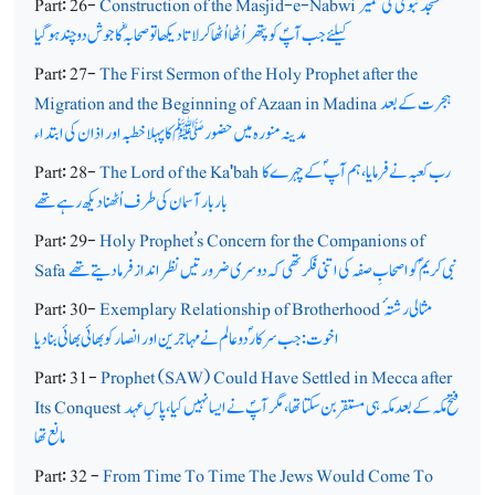
مسجد نبویؐ کی تعمیر
Construction of the Masjid-e-Nabwi
Part: 26-
کیلئے جب آپؐ کو پتھر اُٹھا اُٹھا کر لاتا دیکھا تو صحابہؓ کا جوش دوچند ہو گیا
Part: 27-
The First Sermon of the Holy Prophet after the
ہجرت کے بعد
Migration and the Beginning of Azaan in Madina
مدینہ منورہ میں حضورﷺ کا پہلا خطبہ اور اذان کی ابتداء
رب کعبہ نے فرمایا، ہم آپ ؐکے چہرے کا
The Lord of the Ka'bah
Part: 28-
بار بار آسمان کی طرف اُٹھنا دیکھ رہے تھے
Part: 29-
Holy Prophet’s Concern for the Companions of
نبی کریمؐ کو اصحابِ صفہ کی اتنی فکر تھی کہ دوسری ضرورتیں نظر انداز فرمادیتے تھے
Safa
مثالی رشتہ ٔ
Exemplary Relationship of Brotherhood
Part: 30-
اخوت: جب سرکار ؐدو عالم نے مہاجرین اور انصار کو بھائی بھائی بنا دیا
Part: 31-
Prophet (SAW) Could Have Settled in Mecca after
فتح مکہ کے بعد مکہ ہی مستقر بن سکتا تھا، مگر آپؐ نے ایسا نہیں کیا، پاسِ عہد
Its Conquest
مانع تھا
Part: 32 -
From Time To Time The Jews Would Come To