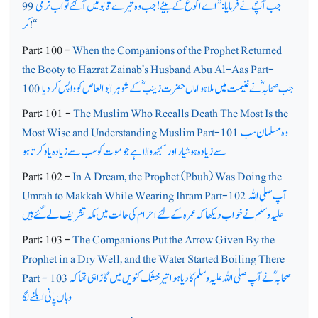
جب آپؐ نے فرمایا: ’’اے اکوع کے بیٹے! جب وہ تیرے قابو میں آگئے تو اب نرمی
99
!‘‘
کر
Part: 100 -
When the Companions of the Prophet Returned
the Booty to Hazrat Zainab's Husband Abu Al-Aas Part-
جب صحابہؓ نے غنیمت میں ملا ہوا مال حضرت زینبؓ کے شوہر ابو العاص کو واپس کردیا
100
Part: 101 -
The Muslim Who Recalls Death The Most Is the
وہ مسلمان سب
Most Wise and Understanding Muslim Part-101
سے زیادہ ہوشیار اور سمجھ والا ہے جو موت کو سب سے زیادہ یاد کرتا ہو
Part: 102 -
In A Dream, the Prophet (Pbuh) Was Doing the
آپ صلی اللہ
Umrah to Makkah While Wearing Ihram Part-102
علیہ وسلم نے خواب دیکھا کہ عمرہ کے لئے احرام کی حالت میں مکہ تشریف لے گئے ہیں
Part: 103 -
The Companions Put the Arrow Given By the
Prophet in a Dry Well, and the Water Started Boiling There
صحابہؓ نے آپ صلی اللہ علیہ وسلم کا دیا ہوا تیر خشک کنویں میں گاڑاہی تھا کہ
Part - 103
وہاں پانی ابلنے لگا