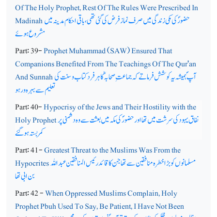
Of The Holy Prophet, Rest Of The Rules Were Prescribed In
حضورؐ کی مکی زندگی میں صرف نماز فرض کی گئی تھی ، باقی احکام مدینہ میں
Madinah
مشروع ہوئے
Part: 39-
Prophet Muhammad (SAW) Ensured That
Companions Benefited From The Teachings Of The Qur'an
آپ ؐ ہمیشہ یہ کوشش فرماتے کہ جماعت ِ صحابہؓ کا ہرفرد کتاب و سنت کی
And Sunnah
تعلیم سے بہرہ ور ہو
Part: 40-
Hypocrisy of the Jews and Their Hostility with the
نفاق یہود کی سرشت میں تھا اور حضورؐ کی مکہ میں بعثت سے وہ دشمنی پر
Holy Prophet
کمربستہ ہوگئے
Part: 41-
Greatest Threat to the Muslims Was From the
مسلمانوں کو بڑا خطرہ منافقین سے تھا جن کا قائد رئیس المنافقین عبداللہ
Hypocrites
بن ابی تھا
Part: 42 -
When Oppressed Muslims Complain, Holy
Prophet Pbuh Used To Say, Be Patient, I Have Not Been