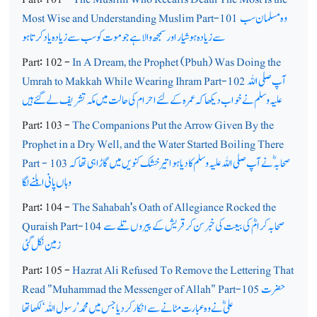
وہ مسلمان سب
Most Wise and Understanding Muslim Part-101
سے زیادہ ہوشیار اور سمجھ والا ہے جو موت کو سب سے زیادہ یاد کرتا ہو
Part: 102 -
In A Dream, the Prophet (Pbuh) Was Doing the
آپ صلی اللہ
Umrah to Makkah While Wearing Ihram Part-102
علیہ وسلم نے خواب دیکھا کہ عمرہ کے لئے احرام کی حالت میں مکہ تشریف لے گئے ہیں
Part: 103 -
The Companions Put the Arrow Given By the
Prophet in a Dry Well, and the Water Started Boiling There
صحابہؓ نے آپ صلی اللہ علیہ وسلم کا دیا ہوا تیر خشک کنویں میں گاڑاہی تھا کہ
Part - 103
وہاں پانی ابلنے لگا
Part: 104 -
The Sahabah's Oath of Allegiance Rocked the
صحابہ کرامؓ کی بیعت کی خبر سن کر قریش کے پیروں تلے سے
Quraish Part-104
زمین نکل گئی
Part: 105 -
Hazrat Ali Refused To Remove the Lettering That
حضرت
Read "Muhammad the Messenger of Allah" Part-105
علیؓ نے وہ عبارت مٹانے سے انکار کردیا جس میں محمد’رسول اللہ‘ لکھا تھا