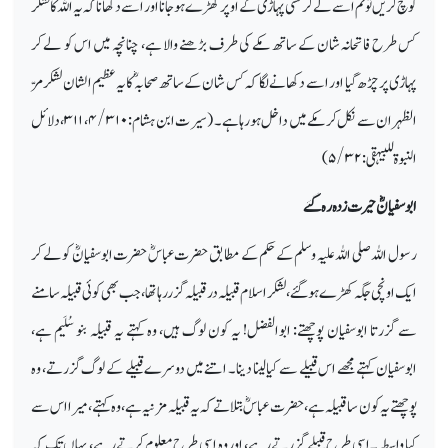
کوچ کریں تو تم اسے لے کر کسی پہاڑی کے اوپر کھڑے ہوجانا اور اسے دکھانا کہ یہ اللہ کا لشکر
کس طرح فاتحانہ شان کے ساتھ مکے کی طرف بڑھنے والا ہے، چنانچہ میں اس کو لے کر
پہاڑی پر چڑھ گیا اور اسے دکھانے لگا کہ کس شان کے ساتھ صحابہؓ کا یہ عظیم الشان لشکر مرّ
الظہران سے نکل کر مکے میں داخل ہورہا ہے۔ (سیرت ابن ہشام:
۴/۳۱۰
،
۳۱۱
، دلائل
النبوۃ للبیہقی:
۵/۳۲)
ابوسفیانؓ حیرت زدہ رہ گئے
رسول اللہ صلی اللہ علیہ وسلم کے حکم کے مطابق حضرت عباسؓ حضرت ابوسفیانؓ کو لے کر
ایک اونچی جگہ کھڑے ہوگئے، لشکر اسلام قبیلہ در قبیلہ گزررہا تھا، جب بھی کوئی قبیلہ سامنے
سے گزرتا ابوسفیان پوچھتے: ابوالفضل! یہ کون لوگ ہیں، وہ کہتے یہ قبیلہ بنو سُلَیم ہے،
ابوسفیان کہتے مجھے اس قبیلے سے کیا لینا دینا۔ اتنے میں دوسرے قبیلے کے لوگ گزرتے، وہ
پوچھتے یہ کون سا قبیلہ ہے، حضرت عباسؓ بتلاتے کہ یہ قبیلہ مزنیہ ہے، وہ کہتے، میرا اس سے
کیا واسطہ۔ اسی طرح قبیلے گزرتے رہے، اور وہ اسی طرح معلوم کرتے رہے، یہاں تک کہ