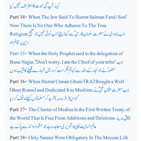
کینہ آپ ؐکی نبوت کا اعتراف نہیں کیا
Part: 34-
When The Jew Said To Hazrat Salman Farsi: Son!
Now There Is No One Who Adheres To The True
جب یہودی نے حضرت سلمان فارسیؓ سے کہا: بیٹے!اب کوئی نہیں جوصحیح
Religion
دین پرقائم ہو
Part: 35-
When the Holy Prophet said to the delegation of
جب
Banu Najjar, 'Don't worry, I am the Chief of your tribe'
حضورؐ نے بنونجار کے وفد سے کہا تم فکر مت کرو، میں تمہارے قبیلے کا نقیب ہوں
Part: 36-
When Hazrat Usman Ghani (RA) Bought a Well
جب حضرت عثمان غنیؓ نے
(Beer Roma) and Dedicated It to Muslims
کنواں (بئر رومہ) خرید کر مسلمانوں کیلئے وقف کردیا
Part: 37-
The Charter of Medina Is the First Written Treaty of
میثاقِ مدینہ
the World That Is Free From Additions and Deletions
عالم ِ انسانیت کا پہلا تحریری معاہدہ ہے جو حشو و زوائد سے پاک ہے
Part: 38-
Only Namaz Were Obligatory In The Meccan Life