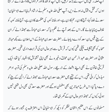
آپ صلہ رحمی میں سب سے بڑھ کر ہیں، میں آپ کو اللہ کا اور قرابتوں کا واسطہ دے کر کہتا
ہوں کہ قتل وقتال نہ ہونے دیں، آپ صلی اللہ علیہ وسلم نے ارشاد فرمایا: اے ابوسفیان!
سعد نے غلط کہا، آج کا دن رحم کا دن ہے، اور خانۂ کعبہ کی عظمت کا دن ہے، آج خانہ کعبہ کو
غلاف پہنایا جائے گا۔ اس کے بعد آپؐ نے حکم دیا کہ سعد بن عبادہؓ سے جھنڈا لے کر ان
کے بیٹے قیس بن سعد کو دے دیا جائے۔ حضرت سعد بن عبادہؓ کے اس اعلان سے کچھ مہاجر
صحابہ کو بھی تکلیف پہنچی تھی کیوں کہ قریش سے بہر حال ان کی قرابت داری تھی۔ حضرت
عثمانؓ اور حضرت عبد الرحمن بن عوفؓ وغیرہ نے بھی اپنی تشویش کا اظہار کیا تھا، ایک
قریشی خاتون نے بھی اپنے اشعار کے ذریعے رسول اللہ صلی اللہ علیہ وسلم کی توجہ ادھر
مبذول کرائی تھی۔ اس کے نتیجے میں حضرت سعد بن عبادہؓ سے جھنڈا لے کر انہی کے بیٹے کو
دے دیا گیا، اس طرح مہاجرین بھی مطمئن ہوگئے اور حضرت سعدؓ کی بھی دل شکنی نہیں
ہوئی، کیوں کہ جھنڈا بہر حال ان کے گھر ہی تھا۔
مسلمانوں کے اس عظیم الشان لشکر کو دیکھ کر ابوسفیانؓ اس اعتراف پر مجبور ہوئے کہ