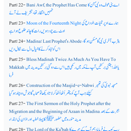
اے بنی عوف وہ نبیؐ جن کا
Bani Awf, the Prophet Has Come
Part: 22-
تمہیں انتظار تھا، تشریف لے آئے
ہمارے اوپر ثنیات الوداع کی
Moon of the Fourteenth Night
Part: 23-
اوٹ سے چودہویں رات کا چاند طلوع ہوا ہے
یثرب آخری نبیؐ کا مسکن ہوگا،
Madina: Last Prophet's Abode
Part: 24-
اس کو تباہ کرنے کا خیال دل سے نکال دیں
Part: 25-
Bless Madinah Twice As Much As You Have To
یا اللہ: جتنی برکتیں آپ نے مکہ میں رکھی ہیں اس سے دوگنی برکتیں مدینہ میں
Makkah
فرما
مسجد نبویؐ کی تعمیر
Construction of the Masjid-e-Nabwi
Part: 26-
کیلئے جب آپؐ کو پتھر اُٹھا اُٹھا کر لاتا دیکھا تو صحابہؓ کا جوش دوچند ہو گیا
Part: 27-
The First Sermon of the Holy Prophet after the
ہجرت کے بعد
Migration and the Beginning of Azaan in Madina
مدینہ منورہ میں حضورﷺ کا پہلا خطبہ اور اذان کی ابتداء
رب کعبہ نے فرمایا، ہم آپ ؐکے چہرے کا
The Lord of the Ka'bah
Part: 28-