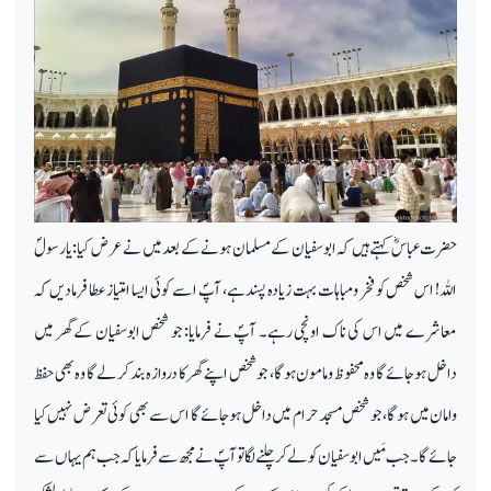
حضرت عباسؓ کہتے ہیں کہ ابوسفیان کے مسلمان ہونے کے بعد میں نے عرض کیا: یارسولؐ
اللہ! اس شخص کو فخر ومباہات بہت زیادہ پسند ہے، آپؐ اسے کوئی ایسا امتیاز عطا فرمادیں کہ
معاشرے میں اس کی ناک اونچی رہے۔ آپؐ نے فرمایا: جو شخص ابوسفیان کے گھر میں
داخل ہوجائے گا وہ محفوظ ومامون ہوگا، جو شخص اپنے گھر کا دروازہ بند کرلے گا وہ بھی حفظ
وامان میں ہوگا، جو شخص مسجد حرام میں داخل ہوجائے گا اس سے بھی کوئی تعرض نہیں کیا
جائے گا۔ جب مَیں ابوسفیان کو لے کر چلنے لگا توآپؐ نے مجھ سے فرمایا کہ جب ہم یہاں سے