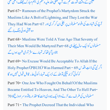
تکفین کے وقت شدت غم سے آپ صلی اللہ علیہ وسلم کی چشم مبارک چھلک اٹھی تھی
Part: 67-
Rumours of the Prophet's Martyrdom Struck the
Muslims Like A Bolt of Lightning, and They Lost the War
آپؐ کی شہادت کی افواہ مسلمانوں پر بجلی بن کر گری اور
They Had Won Part-67
وہ جیتی ہوئی جنگ ہار گئے
Part: 68-
Muslims Were Told A Year Ago That Seventy of
مسلمانوں کو ایک سال پہلے ہی
Their Men Would Be Martyred Part-68
بتلا دیا گیا تھا کہ تمہارے ستّر آدمی شہید ہوں گے
Part: 69-
No Excuse Would Be Acceptable To Allah If the
اگر نبیؐ کی ذاتِ اقدس
Holy Prophet (PBUH) Was Harmed Part - 69
کو کوئی گزند پہنچی تو اللہ کے نزدیک تمہارا کوئی عذر قابل قبول نہیں ہوگا
Part: 70-
One Jew Who Fought On Behalf Of the Muslims
Became Entitled To Heaven, And The Other To Hell Part-
مسلمانوں کی طرف سےلڑنے والا ایک یہودی جنت کا حقدار بنا تو دوسرا دوزخ کا
70
Part: 71-
The Prophet Decreed That the Individual Who