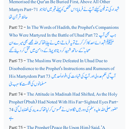
Memorised the Qur'an Be Buried First, Above All Other
شہداء کی تدفین کیلئے آپؐ نے فرمایا: اس شخص کو پہلے قبر میں لٹاؤ جو
Martyrs Part-71
حافظ قرآن تھا
Part: 72 -
In The Words of Hadith, the Prophet's Companions
جب بھی آپ
Who Were Martyred In the Battle of Uhud Part 72
ﷺ شہدائے احد کا ذکر کرتے تو یہ فرماتے: میں نے چاہا تھا کہ اللہ مجھے بھی میرے ان
صحابہؓ کے ساتھ شہید کردیتا جو پہاڑ کے دامن میں قتل کردیئے گئے
Part: 73 -
The Muslims Were Defeated In Uhud Due to
Disobedience to the Prophet's Instructions and Rumours of
آپ ؐ کی حکم عدولی اور آپؐ کی شہادت کی افواہ اُحد میں
His Martyrdom Part 73
مسلمانوں کی شکست کا سبب بنی
Part: 74 -
The Attitude in Madinah Had Shifted, As the Holy
Prophet (Pbuh) Had Noted With His Far-Sighted Eyes Part-
حضور صلی اللہ علیہ وسلم کی دوربیں نگاہوں نے محسوس کرلیا تھا کہ مدینہ کی فضا بدل گئی
74
ہے
Part: 75 -
The Prophet (Peace Be Upon Him) Said, 'A