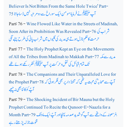
Believer Is Not Bitten From the Same Hole Twice' Part-
آپﷺ نے فرمایا: مومن ایک سوراخ سے دو مرتبہ نہیں ڈسا جاتا
75
Part: 76 -
Wine Flowed Like Water in the Streets of Madinah,
شراب کی
Soon After its Prohibition Was Revealed Part-76
حرمت کا حکم نازل ہوتے ہی مدینہ کی گلیوں میں شراب پانی کی طرح بہنے لگی
Part: 77 -
The Holy Prophet Kept an Eye on the Movements
مدینہ سے مکہ
of All the Tribes from Madinah to Makkah Part-77
تک تمام قبائل کی نقل وحرکت پرآپ ﷺ نظر رکھے ہوئے تھے
Part: 78 -
The Companions and Their Unparalleled Love for
آپؐ سے صحابہؓ کی محبت یہ تھی کہ تختۂ دار پر بھی فکر ہوتی کہ
the Prophet Part-78
آپؐ کو کانٹا بھی نہ چبھے
Part: 79 -
The Shocking Incident of Bir Mauna but the Holy
Prophet Continued To Recite the Qunoot-E-Naazla for a
بئر معونہ کے واقعے سے آپ ؐ کو شدید صدمہ پہنچا اور آپؐ ایک ماہ تک
Month Part-79
قنوت نازلہ پڑھتے رہے