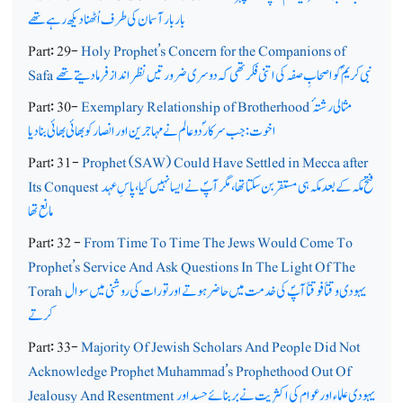
بار بار آسمان کی طرف اُٹھنا دیکھ رہے تھے
Part: 29-
Holy Prophet’s Concern for the Companions of
نبی کریمؐ کو اصحابِ صفہ کی اتنی فکر تھی کہ دوسری ضرورتیں نظر انداز فرمادیتے تھے
Safa
مثالی رشتہ ٔ
Exemplary Relationship of Brotherhood
Part: 30-
اخوت: جب سرکار ؐدو عالم نے مہاجرین اور انصار کو بھائی بھائی بنا دیا
Part: 31-
Prophet (SAW) Could Have Settled in Mecca after
فتح مکہ کے بعد مکہ ہی مستقر بن سکتا تھا، مگر آپؐ نے ایسا نہیں کیا، پاسِ عہد
Its Conquest
مانع تھا
Part: 32 -
From Time To Time The Jews Would Come To
Prophet’s Service And Ask Questions In The Light Of The
یہودی وقتاً فوقتاً آپؐ کی خدمت میں حاضر ہوتے اور تورات کی روشنی میں سوال
Torah
کرتے
Part: 33-
Majority Of Jewish Scholars And People Did Not
Acknowledge Prophet Muhammad’s Prophethood Out Of
یہودی علماء اور عوام کی اکثریت نے بربنائے حسد اور
Jealousy And Resentment