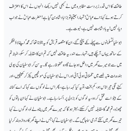
طاقت کا اس قدر زبردست مظاہرہ میں نے کبھی نہیں دیکھا، انہوں نے اس کا اعتراف
کرتے ہوئے کہا: اے عباسؓ! تمہارا بھتیجا تو بڑا بادشاہ بن گیا ہے! حضرت عباسؓ نے جواب
دیا، نہیں! یہ بادشاہت نہیں ہے، نبوت ہے۔
ابوسفیانؓمسلمانوں سے پہلے مکے پہنچ گئے، ان کا مقصد قریش کو یہ بتلانا تھا کہ محمدؐ اپنے لاؤ لشکر
کے ساتھ یہاں آچکے ہیں، تمہارے اندر یہ طاقت نہیں کہ تم ان کا مقابلہ کرسکو، البتہ تم
میں سے جو میرے گھر میں داخل ہوجائے گا وہ محفوظ رہے گا۔ یہ سن کر ابوسفیان کی بیوی
ہندہ بنت عتبہ غصے میں تلملاتی ہوئی آئی اور اس نے ابوسفیان کی مونچھیں پکڑ کر کھینچیں، اور
کہنے لگی تیرا ناس ہو، کم بخت، تو یہ کیا کہہ رہا ہے، پھر اس نے لوگوں سے کہا کہ اے کنانہ
کے بیٹو اسے قتل کردو، یہ لوگوں کو بزدلی پر اکسا رہا ہے۔ ابوسفیان نے کہا ان باتوں کو
چھوڑو، تم محمدؐ کا مقابلہ نہیں کرسکتے، بہتر ہوگا کہ میرے گھر میں پناہ لے لو، لوگوں نے کہا
تیرے گھر میں کتنے آدمی سما جائیں گے۔ ابوسفیان نے کہا جس نے اپنے گھر کا دروازہ بند کرلیا