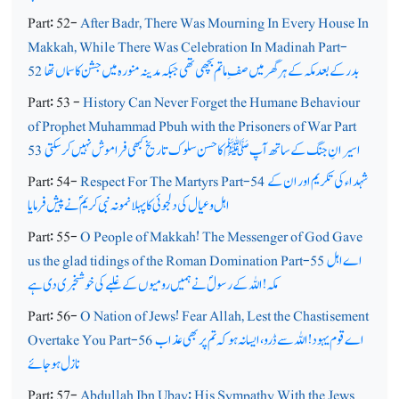
Part: 52-
After Badr, There Was Mourning In Every House In
Makkah, While There Was Celebration In Madinah Part-
بدر کے بعد مکہ کے ہر گھرمیں صف ِ ماتم بچھی تھی جبکہ مدینہ منورہ میں جشن کا سماں تھا
52
Part: 53 -
History Can Never Forget the Humane Behaviour
of Prophet Muhammad Pbuh with the Prisoners of War Part
اسیرانِ جنگ کے ساتھ آپ ﷺ کا حسن سلوک تاریخ کبھی فراموش نہیں کرسکتی
53
شہداء کی تکریم اور ان کے
Respect For The Martyrs Part-54
Part: 54-
اہل و عیال کی دلجوئی کا پہلا نمونہ نبی کریمؐ نے پیش فرمایا
Part: 55-
O People of Makkah! The Messenger of God Gave
اے اہل
us the glad tidings of the Roman Domination Part-55
مکہ! اللہ کے رسولؐ نے ہمیں رومیوں کے غلبے کی خوشخبری دی ہے
Part: 56-
O Nation of Jews! Fear Allah, Lest the Chastisement
اے قوم یہود! اللہ سے ڈرو، ایسا نہ ہو کہ تم پر بھی عذاب
Overtake You Part-56
نازل ہوجائے
Part: 57-
Abdullah Ibn Ubay: His Sympathy With the Jews