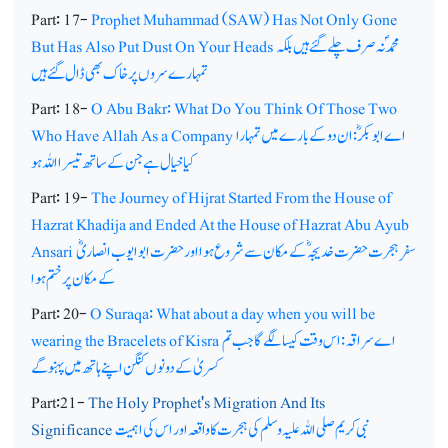
Part: 17-
Prophet Muhammad (SAW) Has Not Only Gone
محمدؐنہ صرف چلے گئے ہیں بلکہ
But Has Also Put Dust On Your Heads
تمہارے سروں پر خاک بھی ڈال گئے ہیں
Part: 18-
O Abu Bakr: What Do You Think Of Those Two
اے ابوبکرؓ: ان دو کے بارے میں تمہارا
Who Have Allah As a Company
کیا خیال ہے جن کے ساتھ تیسرا اللہ ہو
Part: 19-
The Journey of Hijrat Started From the House of
Hazrat Khadija and Ended At the House of Hazrat Abu Ayub
سفر ِ ہجرت حضرت خدیجہ ؓکے مکان سے شروع ہوا اور حضرت ابوایوب انصاریؓ
Ansari
کے مکان پر ختم ہوا
Part: 20-
O Suraqa: What about a day when you will be
اے سراقہ: اس وقت کیسا لگے گا جب تم
wearing the Bracelets of Kisra
کسریٰ کے دونوں کنگن اپنے ہاتھ میں پہنو گے
Part:21-
The Holy Prophet's Migration And Its
نبی کریم صلی اللہ علیہ وسلم کی ہجرت کا واقعہ اور اس کی اہمیت
Significance