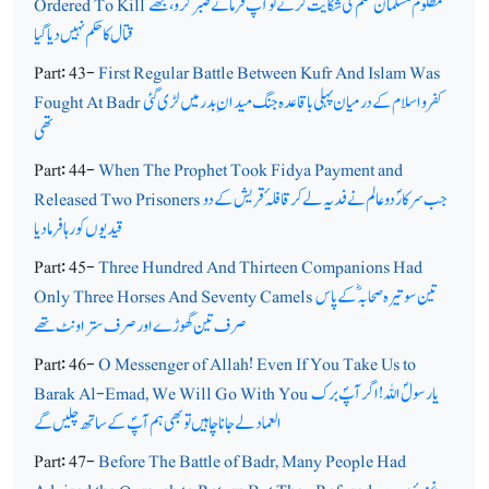
مظلوم مسلمان ظلم کی شکایت کرتے توآپ ؐ فرماتے صبرکرو،مجھے
Ordered To Kill
قتال کا حکم نہیں دیا گیا
Part: 43-
First Regular Battle Between Kufr And Islam Was
کفر و اسلام کے درمیان پہلی باقاعدہ جنگ میدان ِ بدر میں لڑی گئی
Fought At Badr
تھی
Part: 44-
When The Prophet Took Fidya Payment and
جب سرکارؐ دوعالم نے فدیہ لے کر قافلہ ٔ قریش کے دو
Released Two Prisoners
قیدیوں کو رہا فرما دیا
Part: 45-
Three Hundred And Thirteen Companions Had
تین سو تیرہ صحابہ ؓکے پاس
Only Three Horses And Seventy Camels
صرف تین گھوڑے اور صرف ستر اونٹ تھے
Part: 46-
O Messenger of Allah! Even If You Take Us to
یارسولؐ اللہ ! اگر آپؐ برک
Barak Al-Emad, We Will Go With You
العماد لے جانا چاہیں تو بھی ہم آپؐ کے ساتھ چلیں گے
Part: 47-
Before The Battle of Badr, Many People Had