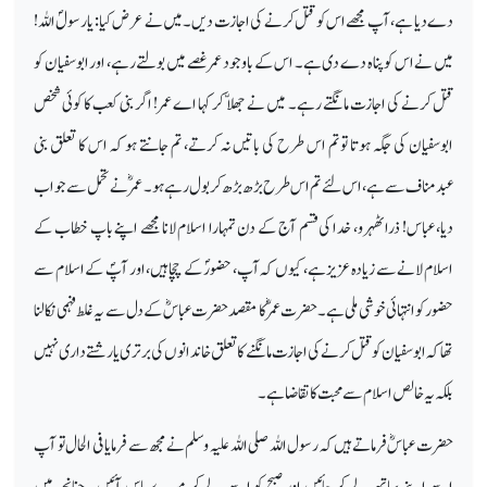
دے دیا ہے، آپ مجھے اس کو قتل کرنے کی اجازت دیں۔ میں نے عرض کیا: یارسولؐ اللہ!
میں نے اس کو پناہ دے دی ہے۔ اس کے باوجود عمر غصے میں بولتے رہے، اور ابوسفیان کو
قتل کرنے کی اجازت مانگتے رہے۔ میں نے جھلا ّ کر کہا اے عمر! اگر بنی کعب کا کوئی شخص
ابوسفیان کی جگہ ہوتا تو تم اس طرح کی باتیں نہ کرتے، تم جانتے ہو کہ اس کا تعلق بنی
عبدمناف سے ہے، اس لئے تم اس طرح بڑھ بڑھ کر بول رہے ہو۔ عمرؓ نے تحمل سے جواب
دیا، عباس! ذرا ٹھہرو، خدا کی قسم آج کے دن تمہارا اسلام لانا مجھے اپنے باپ خطاب کے
اسلام لانے سے زیادہ عزیز ہے، کیوں کہ آپ، حضورؐ کے چچا ہیں، اور آپؐ کے اسلام سے
حضور کو انتہائی خوشی ملی ہے۔ حضرت عمرؓ کا مقصد حضرت عباسؓ کے دل سے یہ غلط فہمی نکالنا
تھا کہ ابوسفیان کو قتل کرنے کی اجازت مانگنے کا تعلق خاندانوں کی برتری یا رشتے داری نہیں
بلکہ یہ خالص اسلام سے محبت کا تقاضا ہے۔
حضرت عباسؓ فرماتے ہیں کہ رسول اللہ صلی اللہ علیہ وسلم نے مجھ سے فرمایا فی الحال تو آپ
اسے اپنے ساتھ لے کر جائیں اور صبح کو اسے لے کر میرے پاس آئیں۔ چنانچہ میں