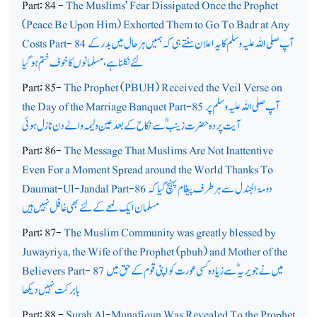
Part: 84 -
The Muslims' Fear Dissipated Once the Prophet
(Peace Be Upon Him) Exhorted Them to Go To Badr at Any
آپ صلی اللہ علیہ وسلم کا یہ اعلان سنتے ہی کہ ہمیں ہر حال میں بدر کے
Costs Part- 84
لئے نکلنا ہے،مسلمانوں کا خوف ختم ہوگیا
Part: 85-
The Prophet (PBUH) Received the Veil Verse on
آپ صلی اللہ علیہ وسلم پر
the Day of the Marriage Banquet Part-85
آیت پردہ حضرت زینبؓ سے نکاح کے بعد عین ولیمہ والے دن نازل ہوئی
Part: 86-
The Message That Muslims Are Not Inattentive
Even For a Moment Spread around the World Thanks To
دومۃ الجندل سے ہر طرف پیغام پہنچ گیا کہ
Daumat-Ul-Jandal Part-86
مسلمان ایک لمحے کے لئے بھی غافل نہیں ہیں
Part: 87-
The Muslim Community was greatly blessed by
Juwayriya, the Wife of the Prophet (pbuh) and Mother of the
میں نے جویریہؓ سے زیادہ کسی عورت کو اپنی قوم کے حق میں
Believers Part- 87
بابرکت نہیں دیکھا
Part: 88 -
Surah Al-Munafiqun Was Revealed To the Prophet