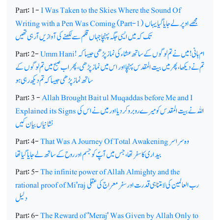
Part: 1-
I Was Taken to the Skies Where the Sound Of
مجھے اوپر لے جایا گیا یہاں
Writing with a Pen Was Coming (Part-1)
تک کہ میں ایسی جگہ پہنچا جہاں قلم سے لکھنے کی آوازیں آرہی تھیں
ام ہانی! میں نے تم لوگوں کے ساتھ عشاء کی نماز پڑھی جیسا کہ
Umm Hani!
Part: 2-
تم نے دیکھا، پھرمیں بیت المقدس پہنچا اور اس میں نماز پڑھی، پھر اب صبح میں تم لوگوں کے
ساتھ نماز پڑھی جیسا کہ تم دیکھ رہی ہو
Part: 3 -
Allah Brought Bait ul Muqaddas before Me and I
اللہ نے بیت المقدس کو میرے روبرو کردیااور میں نے اس کی
Explained its Signs
نشانیاں بیان کیں
وہ سراسر
That Was A Journey Of Total Awakening
Part: 4-
بیداری کا سفر تھا، جس میں آپؐ کو جسم اور روح کے ساتھ لے جایا گیا تھا
Part: 5-
The infinite power of Allah Almighty and the
رب العالمین کی لامتناہی قدرت اور سفر معراج کی عقلی
rational proof of Mi'raj
دلیل
Part: 6-
The Reward of 'Meraj' Was Given by Allah Only to