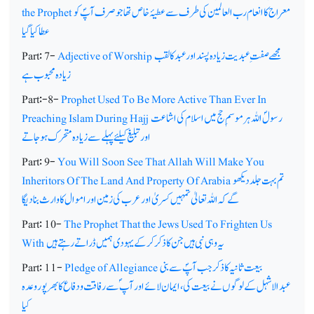
معراج کا انعام رب العالمین کی طرف سے عطیۂ خاص تھا جو صرف آپؐ کو
the Prophet
عطا کیا گیا
مجھے صفت ِ عبدیت زیادہ پسند اور عبد کا لقب
Adjective of Worship
Part: 7-
زیادہ محبوب ہے
Part:-8-
Prophet Used To Be More Active Than Ever In
رسولؐ اللہ ہر موسمِ حج میں اسلام کی اشاعت
Preaching Islam During Hajj
اور تبلیغ کیلئے پہلے سے زیادہ متحرک ہوجاتے
Part: 9-
You Will Soon See That Allah Will Make You
تم بہت جلد دیکھو
Inheritors Of The Land And Property Of Arabia
گے کہ اللہ تعالیٰ تمہیں کسریٰ اور عرب کی زمین اور اموال کا وارث بنا دیگا
Part: 10-
The Prophet That the Jews Used To Frighten Us
یہ وہی نبی ہیں جن کا ذکر کرکے یہودی ہمیں ڈراتے رہتے ہیں
With
بیعت ثانیہ کا ذکر جب آپؐ سے بنی
Pledge of Allegiance
Part: 11-
عبدالاشہل کے لوگوں نے بیعت کی،ایمان لائے اور آپ ؐسے رفاقت و دفاع کا بھرپور وعدہ
کیا