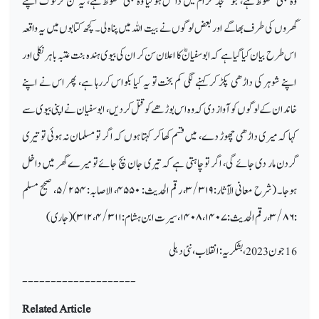
وہ بھی محفوظ ہے، جو مسجد حرام میں داخل ہوگیا وہ بھی محفوظ ہے، یہ سن کر لوگ اپنے
گھروں کی طرف بھاگے اور بعض لوگوں نے بیت اللہ میں پناہ لی۔ کچھ کتابوں میں یہ واقعہ
اس طرح بیان کیا گیا ہے کہ ابوسفیانؓ کا اعلان سن کر ان کی بیوی ہندہ بنت عتبہ باہر نکلی اور
اپنے شوہر کی داڑھی پکڑ کر کہنے لگی کم بخت تو یہ کیا بکواس کررہا ہے، پھر اس نے اپنے
خاندان کے لوگوں کو آواز دی کہ وہ اس بوڑھے کو قتل کردیں، ابوسفیان نے اپنی بیوی سے
کہا کہ میری داڑھی چھوڑ دے، میں قسم کھا کر کہتا ہوں کہ اگر تو مسلمان نہ ہوئی تو تیری
گردن مار دی جائے گی، اگر تو چاہتی ہے کہ تیری جان بچ جائے تو میرے گھر میں داخل
ہوجا۔ (شرح معانی الآثار:
۳/۳۱۹
، رقم الحدیث:
۴۵۵۰
، الاصابہ:
۵/۲۵۴
، صحیح مسلم
:
۳/۸۶
، رقم الحدیث:
۱۴۰۷
،
۱۴۰۸
، سیرت ابن ہشام:
۴/۳۱۱
،
۳۱۲) (
جاری)
16 جون 2023،بشکریہ: انقلاب، نئی دہلی
--------------------
Related Article