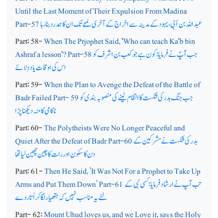
Until the Last Moment of Their Expulsion From Madina
عبد اللہ بن أبی، یہود کے مدینہ سے اخراج کے آخری لمحے تک ان کا ہمدرد بنا رہا
Part-57
Part: 58-
When The Prjophet Said, 'Who can teach Ka'b bin
جب آپؐ نے فرمایا: کون ہے جو کعب بن اشرف کو
Ashraf a lesson'? Part-58
اس کی اوقات یاد دِلائے
Part: 59-
When the Plan to Avenge the Defeat of the Battle of
جب جنگ بدر کی شکست کا انتقام لینے کی منصوبہ بندی کو
Badr Failed Part- 59
ناکامی کا منہ دیکھنا پڑا
Part: 60-
The Polytheists Were No Longer Peaceful and
بدر کی شکست نے مشرکین کے
Quiet After the Defeat of Badr Part-60
دن کا سکون اور رات کاچین چھین لیا تھا
Part: 61-
Then He Said, ‘It Was Not For a Prophet to Take Up
تب آپ نے ارشاد فرمایا: کسی نبی کے
Arms and Put Them Down’ Part-61
لئے یہ مناسب نہیں کہ ہتھیار لگا کر اُتاردے
Part- 62:
Mount Uhud loves us, and we Love it, says the Holy