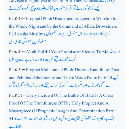
غزوۂ بدر سے
Advised the Quraysh to Return But They Refused
پہلے کئی لوگوں نے قریش کو مشورہ دیا تھا کہ واپس ہوجائیں مگر وہ نہیں مانے
Part: 48-
Prophet (Pbuh) Remained Engaged in Worship for
the Whole Night and by the Command of Allah, Drowsiness
آپؐ تمام رات عبادت میں مشغول رہے اور بحکم الٰہی
Fell on the Muslims
مسلمانوں پر غنودگی طاری رہی
اے اللہ
Allah, Fulfill Your Promise of Victory To Me
Part: 49-
تُونے مجھ سے فتح و نصرت کا جو وعدہ کیا ہے اسے پورا فرما
Part: 50-
Prophet Muhammad Pbuh Threw a Handful of Dust
آپ
and Pebbles at the Enemy and There Was a Panic Part-50
نے مٹھی بھر خاک اور سنگریزے دشمن کی طرف پھینکے اور ان میں افراتفری مچ گئی
Part: 51-
Every Incident Of The Battle Of Badr Is A Clear
Proof Of The Truthfulness Of The Holy Prophet And A
Masterpiece Of Prophetic Insight And Determination Part-
جنگ بدر کا ہر واقعہ حضورؐ کی حقانیت کی روشن دلیل اور پیغمبرانہ بصیرت و عزیمت کا
51
شاہکار ہے