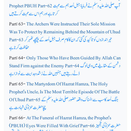
آپ صلی اللہ علیہ وسلم نے فرمایا: جبل اُحد ہم سے محبت
Prophet PBUH Part-62
کرتاہے اور ہم اس سے محبت کرتے ہیں
Part: 63-
The Archers Were Instructed Their Sole Mission
Was To Protect by Remaining Behind the Mountain of Uhud
تیر اندازوں کو تاکید کی گئی کہ ان کا کام صرف جبلِ اُحد کے پیچھے ٹھہر کر
Part-63
حفاظت کرنا ہے
Part: 64-
Only Those Who Have Been Guided By Allah Can
دشمن کے مقابلے میں وہی لوگ
Stand Firm against the Enemy Part-64
ڈٹے رہتے ہیں جنہیں اللہ نے رُشد و ہدایت سے نوازاہے
Part: 65-
The Martyrdom Of Hazrat Hamza, The Holy
Prophet's Uncle, Is The Most Terrible Episode Of The Battle
جنگ اُحد کا سب سے المناک واقعہ حضور صلی اللہ علیہ وسلم کے
Of Uhud Part-65
چچا حضرت حمزہؓ کی شہادت ہے
Part: 66-
At The Funeral of Hazrat Hamza, the Prophet's
حضرت حمزہؓ کی تجہیز
(PBUH) Eyes Were Filled With Grief Part-66