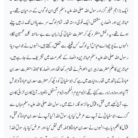
ایک بڑا جم غفیر گزرا، رسول اللہ صلی اللہ علیہ وسلم بھی ان لوگوں کے درمیان تھے، یہ
مہاجرین اور انصار پر مشتمل ایک فوجی دستہ تھا۔ تمام لوگ سر سے پاؤں تک زرہیں پہنے
ہوئے تھے، یہ دلکش منظر دیکھ کر حضرت سفیانؓ کی زبان سے بے ساختہ کلمۂ تحسین نکلا،
انہوں نے پوچھا اے عباسؓ! یہ لوگ کس قبیلے سے تعلق رکھتے ہیں، انہوں نے جواب دیا:
رسول اللہ صلی اللہ علیہ وسلم مہاجرین و انصار کے جھرمٹ میں تشریف لے جارہے ہیں،
مہاجرین کا عَلَم حضرت زبیر بن العوامؓ نے تھام رکھا تھا، اور انصار کا جھنڈا حضرت سعد بن
عبادہؓ کے ہاتھ میں تھا۔ روایات میں ہے کہ ابوسفیانؓ کو دیکھ کر حضرت سعد بن عبادہؓ کو جوش
آگیا اور وہ زور زور سے کہنے لگے: الیوم یوم الملحمۃ، الیوم تستحل الکعبۃ۔ آج کا دن لڑائی کا دن
ہے، آج کعبے میں قتل وقتال جائز ہوگا۔ اتنے میں رسول اللہ صلی اللہ علیہ وسلم وہاں سے
گزرے، ابوسفیانؓ نے آپ سے عرض کیا: یارسولؐ اللہ! کیا آپ نے سعد بن عبادہؓ کو قتل و
قتال کا حکم دیا ہے، انہوں نے سعد بن عبادہؓ کا جملہ بھی نقل کیا، اور عرض کیا: یارسولؐ اللہ!