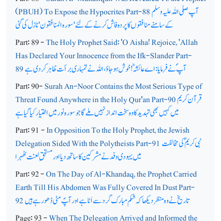
آپ صلی اللہ علیہ وسلم
(PBUH) To Expose the Hypocrites Part-88
کے سامنے منافقوں کا پردہ فاش کرنے کے لئے'سورہ المنافقون'نازل کی گئی
Part: 89 -
The Holy Prophet Said: 'O Aisha! Rejoice, 'Allah
Has Declared Your Innocence from the Ifk-Slander Part-
آپ ؐ نے فرمایا: اے عائشہؓ! خوش ہوجاؤ، اللہ نے تمہاری برأت ظاہر کردی ہے
89
Part: 90-
Surah An-Noor Contains the Most Serious Type of
قرآن کریم
Threat Found Anywhere in the Holy Qur'an Part-90
میں کہیں بھی تہدید کا وہ سخت انداز نہیں ملےگا جو سورہ نور میں اختیار کیا گیا ہے
Part: 91 -
In Opposition To the Holy Prophet, the Jewish
نبی کریم ؐ کی مخالفت
Delegation Sided With the Polytheists Part-91
میں یہودی وفد نے مشرکین کا ساتھ دیا اور مستحق ِلعنت ٹھہرا
Part: 92 -
On The Day of Al-Khandaq, the Prophet Carried
Earth Till His Abdomen Was Fully Covered In Dust Part-
تاریخ نے وہ منظر دیکھا کہ شکم مبارک گرد سے اَٹا ہے اور آپؐ مٹی ڈھو رہے ہیں
92
Page: 93 -
When The Delegation Arrived and Informed the