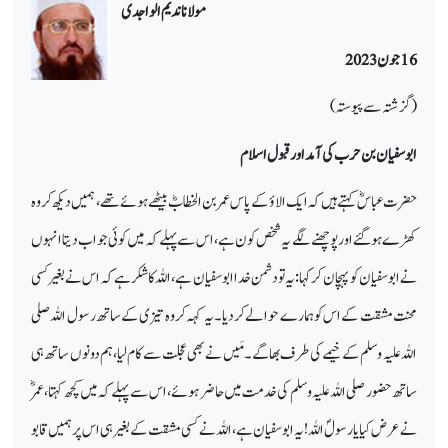
مولانا ندیم الواجدی
16 جون 2023
(گزشتہ سے پیوستہ)
ابوسفیان بن حرب کی آمد اور قبول اسلام
حضرت عباسؓ کہتے ہیں کہ ایک الاؤ کے پاس عمر بن الخطابؓ بیٹھے ہوئے تھے، ہمیں دیکھ کر وہ
کھڑے ہوگئے اور پوچھنے لگے یہ شخص کون ہے، اس سے پہلے کہ میں کوئی جواب دیتا انہوں
نے ابوسفیان کو پہچان کر کہا: یہ تو دشمن خدا ابوسفیان ہے، اللہ کا شکر ہے کہ اس نے بغیر کسی
محنت مشقت کے اس کو ہمارے حوالے کردیا۔ یہ کہہ کر وہ تیزی کے ساتھ رسول اللہ صلی
اللہ علیہ وسلم کے خیمے کی طرف بھاگے۔ مَیں نے بھی عجلت سے کام لیا، ہم دونوں ساتھ ہی
ساتھ حضور صلی اللہ علیہ وسلم کی خدمت میں حاضر ہوئے، اس سے پہلے کہ میں کچھ کہتا، عمرؓ
نے عرض کیا یارسولؐ اللہ! یہ ابوسفیان ہے، اللہ نے کسی مشقت کے بغیر ہی اس پر ہمیں قابو