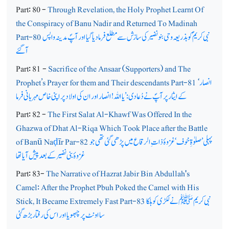
Part: 80 -
Through Revelation, the Holy Prophet Learnt Of
the Conspiracy of Banu Nadir and Returned To Madinah
نبی کریم ؐکو بذریعہ وحی بنونضیر کی سازش سے مطلع فرما دیا گیا اور آپؐ مدینہ واپس
Part-80
آگئے
Part: 81 -
Sacrifice of the Ansaar (Supporters) and The
انصار
Prophet’s Prayer for them and Their descendants Part-81 ‘
کے ایثار پر آپؐ نے دُعا دی:’ یا اللہ! انصار اور ان کی اولاد پر اپنی خاص مہربانی فرما
Part: 82 -
The First Salat Al-Khawf Was Offered In the
Ghazwa of Dhat Al-Riqa Which Took Place after the Battle
پہلی’ صلوٰۃِ خوف ‘ غزوۂ ذات ِ الرقاع میں پڑھی گئی تھی جو
īr Par-82
ḍ
of Banū Na
غزوۂ بنی نضیر کے بعد پیش آیا تھا
Part: 83-
The Narrative of Hazrat Jabir Bin Abdullah's
Camel: After the Prophet Pbuh Poked the Camel with His
نبی کریم ﷺنے لکڑی کو ہلکا
Stick, It Became Extremely Fast Part-83
سا اونٹ پر چبھویا اور اس کی رفتار بڑھ گئی