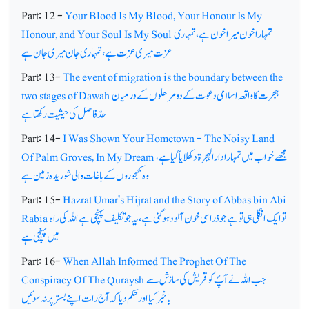
Part: 12 -
Your Blood Is My Blood, Your Honour Is My
تمہارا خون میرا خون ہے، تمہاری
Honour, and Your Soul Is My Soul
عزت میری عزت ہے، تمہاری جان میری جان ہے
Part: 13-
The event of migration is the boundary between the
ہجرت کا واقعہ اسلامی دعوت کے دو مرحلوں کے درمیان
two stages of Dawah
حدّ فاصل کی حیثیت رکھتا ہے
Part: 14-
I Was Shown Your Hometown - The Noisy Land
مجھے خواب میں تمہارا دارالہجرۃ دکھلایا گیا ہے،
Of Palm Groves, In My Dream
وہ کھجوروں کے باغات والی شوریدہ زمین ہے
Part: 15-
Hazrat Umar's Hijrat and the Story of Abbas bin Abi
تو ایک انگلی ہی تو ہے جو ذرا سی خون آلود ہوگئی ہے،یہ جو تکلیف پہنچی ہے اللہ کی راہ
Rabia
میں پہنچی ہے
Part: 16-
When Allah Informed The Prophet Of The
جب اللہ نے آپؐ کو قریش کی سازش سے
Conspiracy Of The Quraysh
باخبرکیا اور حکم دیا کہ آج رات اپنے بستر پر نہ سوئیں