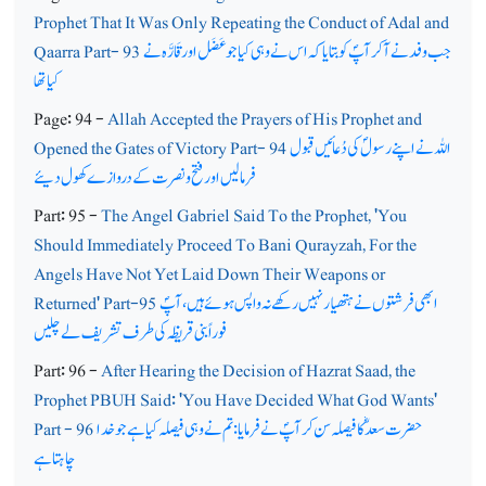
Prophet That It Was Only Repeating the Conduct of Adal and
جب وفد نے آکر آپؐ کو بتایا کہ اس نے وہی کیا جو عَضَل اور قَارَّہ نے
Qaarra Part- 93
کیا تھا
Page: 94 -
Allah Accepted the Prayers of His Prophet and
اللہ نے اپنے رسولؐ کی دُعائیں قبول
Opened the Gates of Victory Part- 94
فرمالیں اور فتح ونصرت کے دروازے کھول دیئے
Part: 95 -
The Angel Gabriel Said To the Prophet, 'You
Should Immediately Proceed To Bani Qurayzah, For the
Angels Have Not Yet Laid Down Their Weapons or
ابھی فرشتوں نے ہتھیار نہیں رکھے نہ واپس ہوئے ہیں، آپؐ
Returned' Part-95
فوراً بنی قریظہ کی طرف تشریف لے چلیں
Part: 96 -
After Hearing the Decision of Hazrat Saad, the
Prophet PBUH Said: 'You Have Decided What God Wants'
حضرت سعدؓ کا فیصلہ سن کر آپؐ نے فرمایا: تم نے وہی فیصلہ کیا ہے جو خدا
Part - 96
چاہتاہے