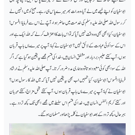
ابوسفیان کو اپنے خیمے میں لے آیا، وہ رات بھر میرے پاس ہی رہے۔ صبح کو میں انہیں لے
کر رسول اللہ صلی اللہ علیہ وسلم کی خدمت میں حاضر ہوا، آپؐ نے اس سے فرمایا: افسوس!
ابوسفیان، کیا ابھی بھی وہ وقت نہیں آیا کہ تو اس بات کا اعتراف کرلے کہ اللہ ایک ہے اور
اس کے سوا کوئی عبادت کے لائق نہیں؟ ابوسفیان نے کہا: آپ پر میرے ماں باپ قربان
ہوں، آپ کتنے حلیم، بردبار اور مشفق انسان ہیں، خدا کی قسم مجھے یہ یقین ہوگیا ہے کہ اگر
اللہ کے سوا بھی کوئی معبود ہوتا تو وہ ہماری مدد ضرور کرتا۔ آپ صلی اللہ علیہ وسلم نے ارشاد
فرمایا: افسوس! ابوسفیان، کیا تمہیں اب بھی یہ یقین نہیں آیا کہ میں اللہ کا رسول ہوں؟
ابوسفیان نے کہا: آپ پر میرے ماں باپ قربان ہوں، آپ کتنے تحمل مزاج، کتنے مہربان
اور کتنے کریم النفس انسان ہیں، خدا کی قسم اس سلسلے میں مجھے ابھی تک کچھ تردد ہے۔
بہرحال، کچھ تردد کے بعد ابوسفیان نے کلمہ پڑھا اور مسلمان ہوگئے۔