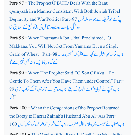
Part: 97 -
The Prophet (PBUH) Dealt With the Banu
Qurayzah in a Manner Consistent With Both Jewish Tribal
آپ ؐ نے بنو قر یظہ سے جو معاملہ فرمایا
Depravity and War Politics Part-97
وہ جنگی سیاست اور یہود قبائل کی افتاد طبع کے مطابق تھا
Part: 98 -
When Thumamah Ibn Uthal Proclaimed, "O
Makkans, You Will Not Get From Yamama Even a Single
جب ثمامہ بن اُثال نے کہا اے اہل مکہ تمہیں یمامہ
Grain of Wheat," Part-98
کے گیہوں کا ایک دانہ بھی نہیں ملے گا
Part: 99 -
When The Prophet Said, "O Son Of Aku!" Be
Gentle To Them After You Have Them under Control" Part-
جب آپؐ نے فرمایا: ’’اے اکوع کے بیٹے! جب وہ تیرے قابو میں آگئے تو اب نرمی
99
!‘‘
کر
Part: 100 -
When the Companions of the Prophet Returned
the Booty to Hazrat Zainab's Husband Abu Al-Aas Part-
جب صحابہؓ نے غنیمت میں ملا ہوا مال حضرت زینبؓ کے شوہر ابو العاص کو واپس کردیا
100
Part: 101 -
The Muslim Who Recalls Death The Most Is the