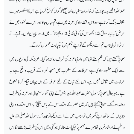
عبد اللہ! مجھے پتہ چلا ہے کہ خالد بن سفیان بن نبیح لوگوں کو جمع کررہا ہے اس کا مقصد میرے
خلاف جنگ کرنا ہے، وہ اس وقت وادی عرنہ میں ہے، تم وہاں جاؤ اور اس سے نمٹو، میں نے
عرض کیا: یا رسولؐ اللہ! مجھے اس کی کوئی نشانی بتلا دیجئے تاکہ میں اسے پہچان لوں۔ آپؐ نے
ارشاد فرمایا جب تم اسے دیکھو گے تو اپنے جسم میں کپکپاہٹ محسوس کروگے۔
صحابیؓ کہتے ہیں کہ حکم ملتے ہی میں وادیِ عرنہ کی طرف روانہ ہوگیا۔ عرنہ مکہ کی وادیوں میں
سے ایک مشہور وادی ہے، عرفات کے مغرب میں مسجد نمرہ کے قریب واقع ہے، یہ
عرفات میں شامل نہیں ہے، اس لئے حجاج کے لئے عرفہ کے دن یہاں قیام کرنا ممنوع
ہے۔بہر حال صحابی ٔ رسول حضرت عبد اللہ بن انیسؓ نے اپنی تلوار سنبھالی اور عرنہ کی طرف
روانہ ہوگئے۔ صحابیؓ کہتے ہیں کہ میں عصر کے وقت اس کے پاس پہنچ گیا، اس وقت وہ اپنی
بیویوں کے ساتھ اپنے گھر میں تھا، جب میں نے اسے دیکھا تو جیسا کہ رسول اللہ صلی اللہ علیہ
وسلم نے ارشاد فرمایا تھا میرے جسم پر کپکپاہٹ طاری ہوگئی، میں اس کی طرف بڑھنے لگا اس