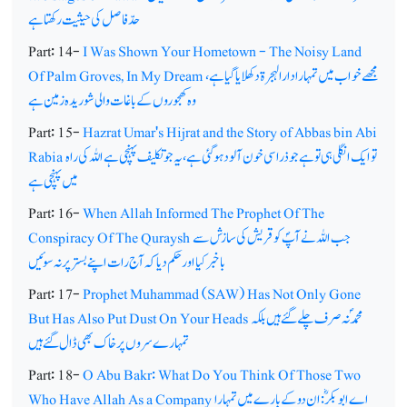
حدّ فاصل کی حیثیت رکھتا ہے
Part: 14-
I Was Shown Your Hometown - The Noisy Land
مجھے خواب میں تمہارا دارالہجرۃ دکھلایا گیا ہے،
Of Palm Groves, In My Dream
وہ کھجوروں کے باغات والی شوریدہ زمین ہے
Part: 15-
Hazrat Umar's Hijrat and the Story of Abbas bin Abi
تو ایک انگلی ہی تو ہے جو ذرا سی خون آلود ہوگئی ہے،یہ جو تکلیف پہنچی ہے اللہ کی راہ
Rabia
میں پہنچی ہے
Part: 16-
When Allah Informed The Prophet Of The
جب اللہ نے آپؐ کو قریش کی سازش سے
Conspiracy Of The Quraysh
باخبرکیا اور حکم دیا کہ آج رات اپنے بستر پر نہ سوئیں
Part: 17-
Prophet Muhammad (SAW) Has Not Only Gone
محمدؐنہ صرف چلے گئے ہیں بلکہ
But Has Also Put Dust On Your Heads
تمہارے سروں پر خاک بھی ڈال گئے ہیں
Part: 18-
O Abu Bakr: What Do You Think Of Those Two
اے ابوبکرؓ: ان دو کے بارے میں تمہارا
Who Have Allah As a Company