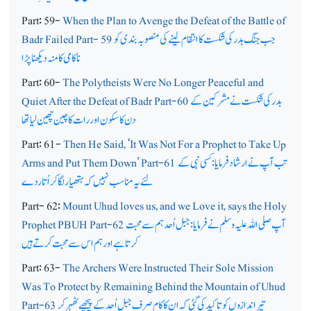
Part: 59-
When the Plan to Avenge the Defeat of the Battle of
جب جنگ بدر کی شکست کا انتقام لینے کی منصوبہ بندی کو
Badr Failed Part- 59
ناکامی کا منہ دیکھنا پڑا
Part: 60-
The Polytheists Were No Longer Peaceful and
بدر کی شکست نے مشرکین کے
Quiet After the Defeat of Badr Part-60
دن کا سکون اور رات کاچین چھین لیا تھا
Part: 61-
Then He Said, ‘It Was Not For a Prophet to Take Up
تب آپ نے ارشاد فرمایا: کسی نبی کے
Arms and Put Them Down’ Part-61
لئے یہ مناسب نہیں کہ ہتھیار لگا کر اُتاردے
Part- 62:
Mount Uhud loves us, and we Love it, says the Holy
آپ صلی اللہ علیہ وسلم نے فرمایا: جبل اُحد ہم سے محبت
Prophet PBUH Part-62
کرتاہے اور ہم اس سے محبت کرتے ہیں
Part: 63-
The Archers Were Instructed Their Sole Mission
Was To Protect by Remaining Behind the Mountain of Uhud
تیر اندازوں کو تاکید کی گئی کہ ان کا کام صرف جبلِ اُحد کے پیچھے ٹھہر کر
Part-63