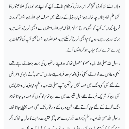
وہاں اتنے ہی آدمی بھیج کر اس سازش کو ناکام بناتے۔ آپؐ کو اپنے جوانوں کی صلاحیتوں کا
بھی علم تھا، چناں چہ خالد بن سفیان ہذلی کے واقعے میں صرف عبد اللہ بن انیسؓ کو روانہ
فرمایا، کیوں کہ آپؐ کو اچھی طرح معلوم تھا کہ عبد اللہ راستوں سے اچھی طرح واقف ہیں،
جری اور بہادر ہیں، وہ یہ کام اچھی طرح کرسکتے ہیں، عبد اللہ بن انیسؓ بھی آپ کی توقعات پر
پورے اترے اور کامیاب ہوکر واپس آئے۔
رسول اللہ صلی اللہ علیہ وسلم کا معمول تھا کہ وہ اپنے ساتھیوں کی ہمت بڑھاتے رہتے تھے،
کبھی دعاؤں سے نوازتے، کبھی کوئی انعام عطا فرما دیتے، حالاں کہ صحابہؓ نے دنیوی اغراض
کے لئے بھی کسی جنگ میں حصہ نہیں لیا لیکن آپ صلی اللہ علیہ وسلم دنیاوی مال ومتاع میں
بھی ان کو شریک فرماتے تھے، مال غنیمت میں سے ان تمام لوگوں کو حصہ دیا جاتا تھا جو
جنگ لڑنے کے لئے جایا کرتے تھے، شہیدوں کے وارثوں تک بھی حصہ پہنچایا جاتا تھا۔
رسول اللہ صلی اللہ علیہ وسلم کی ذات اقدس سے صحابہؓ کی عقیدت ومحبت کا حال یہ تھا کہ اگر