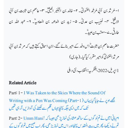
۱-
مُرثد بن أبی مُرثَد الغَنَویؓ۔
۲-
خالد بن البُکَیْر اللیثیؓ۔
۳-
عاصم بن ثابت بن أبی
الافلحؓ۔
۴-
خُبَیب بن عدیؓ۔
۵-
زید بن الدثنہ بن المعاویہؓ۔
۶-
عبد اللہ بن
طارقؓ۔
۷-
معتب بن عبیدؓ۔
حضرت عاصم بن ثابتؓ اس وفد کے امیر بنائے گئے، ابن اسحاق کہتے ہیں کہ مرثد بن أبی
مرثد الغنویؓ کو امیر مقرر کیا گیا۔ (جاری)
1 اپریل، 2022 ، بشکریہ : انقلاب ، نئی دہلی
Related Article
Part: 1-
I Was Taken to the Skies Where the Sound Of
مجھے اوپر لے جایا گیا یہاں
Writing with a Pen Was Coming (Part-1)
تک کہ میں ایسی جگہ پہنچا جہاں قلم سے لکھنے کی آوازیں آرہی تھیں
ام ہانی! میں نے تم لوگوں کے ساتھ عشاء کی نماز پڑھی جیسا کہ
Umm Hani!
Part: 2-
تم نے دیکھا، پھرمیں بیت المقدس پہنچا اور اس میں نماز پڑھی، پھر اب صبح میں تم لوگوں کے