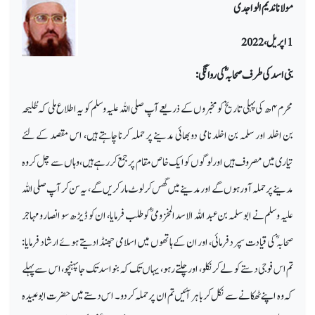
مولانا ندیم الواجدی
1 اپریل، 2022
بنی اسد کی طرف صحابہؓ کی روانگی:
محرم
۴
ھ کی پہلی تاریخ کو مخبروں کے ذریعے آپ صلی اللہ علیہ وسلم کو یہ اطلاع ملی کہ طُلیحہ
بن اخلد اور سلمہ بن اخلد نامی دو بھائی مدینے پر حملہ کرنا چاہتے ہیں، اس مقصد کے لئے
تیاری میں مصروف ہیں اور لوگوں کو ایک خاص مقام پر جمع کررہے ہیں، وہاں سے چل کر وہ
مدینے پر حملہ آور ہوں گے اور مدینے میں گھس کر لوٹ مار کریں گے، یہ سن کر آپ صلی اللہ
علیہ وسلم نے ابو سلمہ بن عبد اللہ الاسد المخزومیؓ کو طلب فرمایا، ان کو ڈیڑھ سو انصار و مہاجر
صحابہؓ کی قیادت سپرد فرمائی، اور ان کے ہاتھوں میں اسلامی جھنڈا دیتے ہوئے ارشاد فرمایا:
تم اس فوجی دستے کو لے کر نکلو، اور چلتے رہو، یہاں تک کہ بنو اسد تک جا پہنچو، اس سے پہلے
کہ وہ اپنے ٹھکانے سے نکل کر باہر آئیں تم ان پر حملہ کردو۔ اس دستے میں حضرت ابوعبیدہ