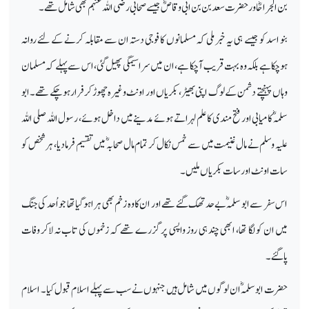
بن الجراحؓاور حضرت سعد بن بن ابی وقاصؓ جیسے صحابی رضی اللہ عنہم بھی شامل تھے۔
بنو اسد کو جیسے ہی یہ خبر ملی کہ مسلمانوں کا فوجی دستہ ان سے مقابلہ کرنے کے لئے روانہ
ہوچکا ہے بلکہ وہ بہت قریب آچکا ہے، ان میں سراسیمگی پھیل گئی، اس سے پہلے کہ مسلمان
وہاں پہنچتے دشمن کے لوگ اپنی بھیڑ، بکریاں اور اونٹ وغیرہ چھوڑ کر فرار ہوچکے تھے۔ ابو
سلمہؓ کامیابی اور فتح مندی کا علم لہراتے ہوئے مدینے میں داخل ہوئے، رسول اللہ صلی اللہ
علیہ وسلم نے مال غنیمت میں سے خمس نکال کر تمام مال صحابہؓ میں تقسیم فرمادیا، ہر شخص کو
سات اونٹ اور سات بکریاں ملیں۔
اس سفر سے ابو سلمہؓ بے حد تھک گئے تھے اور ان کا وہ زخم بھی ہرا ہوگیا تھا جو اُحد کی جنگ
میں ان کو لگا تھا، ابھی چند ہی روز واپسی پر گزرے تھے کہ زخموں کی تاب نہ لاکر وفات
پاگئے۔
حضرت ابوسلمہؓ ان لوگوں میں شامل ہیں جنہوں نے سب سے پہلے اسلام قبول کیا۔ اسلام