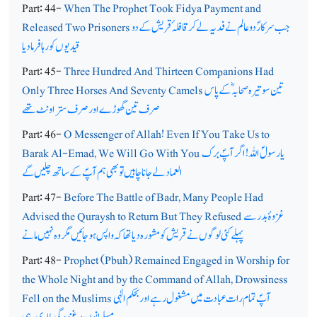
Part: 44-
When The Prophet Took Fidya Payment and
جب سرکارؐ دوعالم نے فدیہ لے کر قافلہ ٔ قریش کے دو
Released Two Prisoners
قیدیوں کو رہا فرما دیا
Part: 45-
Three Hundred And Thirteen Companions Had
تین سو تیرہ صحابہ ؓکے پاس
Only Three Horses And Seventy Camels
صرف تین گھوڑے اور صرف ستر اونٹ تھے
Part: 46-
O Messenger of Allah! Even If You Take Us to
یارسولؐ اللہ ! اگر آپؐ برک
Barak Al-Emad, We Will Go With You
العماد لے جانا چاہیں تو بھی ہم آپؐ کے ساتھ چلیں گے
Part: 47-
Before The Battle of Badr, Many People Had
غزوۂ بدر سے
Advised the Quraysh to Return But They Refused
پہلے کئی لوگوں نے قریش کو مشورہ دیا تھا کہ واپس ہوجائیں مگر وہ نہیں مانے
Part: 48-
Prophet (Pbuh) Remained Engaged in Worship for
the Whole Night and by the Command of Allah, Drowsiness
آپؐ تمام رات عبادت میں مشغول رہے اور بحکم الٰہی
Fell on the Muslims