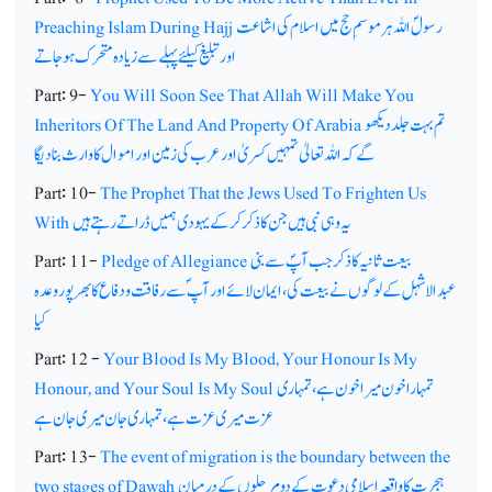
رسولؐ اللہ ہر موسمِ حج میں اسلام کی اشاعت
Preaching Islam During Hajj
اور تبلیغ کیلئے پہلے سے زیادہ متحرک ہوجاتے
Part: 9-
You Will Soon See That Allah Will Make You
تم بہت جلد دیکھو
Inheritors Of The Land And Property Of Arabia
گے کہ اللہ تعالیٰ تمہیں کسریٰ اور عرب کی زمین اور اموال کا وارث بنا دیگا
Part: 10-
The Prophet That the Jews Used To Frighten Us
یہ وہی نبی ہیں جن کا ذکر کرکے یہودی ہمیں ڈراتے رہتے ہیں
With
بیعت ثانیہ کا ذکر جب آپؐ سے بنی
Pledge of Allegiance
Part: 11-
عبدالاشہل کے لوگوں نے بیعت کی،ایمان لائے اور آپ ؐسے رفاقت و دفاع کا بھرپور وعدہ
کیا
Part: 12 -
Your Blood Is My Blood, Your Honour Is My
تمہارا خون میرا خون ہے، تمہاری
Honour, and Your Soul Is My Soul
عزت میری عزت ہے، تمہاری جان میری جان ہے
Part: 13-
The event of migration is the boundary between the
ہجرت کا واقعہ اسلامی دعوت کے دو مرحلوں کے درمیان
two stages of Dawah