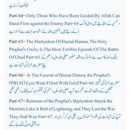
حفاظت کرنا ہے
Part: 64-
Only Those Who Have Been Guided By Allah Can
دشمن کے مقابلے میں وہی لوگ
Stand Firm against the Enemy Part-64
ڈٹے رہتے ہیں جنہیں اللہ نے رُشد و ہدایت سے نوازاہے
Part: 65-
The Martyrdom Of Hazrat Hamza, The Holy
Prophet's Uncle, Is The Most Terrible Episode Of The Battle
جنگ اُحد کا سب سے المناک واقعہ حضور صلی اللہ علیہ وسلم کے
Of Uhud Part-65
چچا حضرت حمزہؓ کی شہادت ہے
Part: 66-
At The Funeral of Hazrat Hamza, the Prophet's
حضرت حمزہؓ کی تجہیز
(PBUH) Eyes Were Filled With Grief Part-66
تکفین کے وقت شدت غم سے آپ صلی اللہ علیہ وسلم کی چشم مبارک چھلک اٹھی تھی
Part: 67-
Rumours of the Prophet's Martyrdom Struck the
Muslims Like A Bolt of Lightning, and They Lost the War
آپؐ کی شہادت کی افواہ مسلمانوں پر بجلی بن کر گری اور
They Had Won Part-67
وہ جیتی ہوئی جنگ ہار گئے