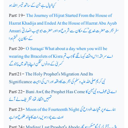
کیا خیال ہے جن کے ساتھ تیسرا اللہ ہو
Part: 19-
The Journey of Hijrat Started From the House of
Hazrat Khadija and Ended At the House of Hazrat Abu Ayub
سفر ِ ہجرت حضرت خدیجہ ؓکے مکان سے شروع ہوا اور حضرت ابوایوب انصاریؓ
Ansari
کے مکان پر ختم ہوا
Part: 20-
O Suraqa: What about a day when you will be
اے سراقہ: اس وقت کیسا لگے گا جب تم
wearing the Bracelets of Kisra
کسریٰ کے دونوں کنگن اپنے ہاتھ میں پہنو گے
Part:21-
The Holy Prophet's Migration And Its
نبی کریم صلی اللہ علیہ وسلم کی ہجرت کا واقعہ اور اس کی اہمیت
Significance
اے بنی عوف وہ نبیؐ جن کا
Bani Awf, the Prophet Has Come
Part: 22-
تمہیں انتظار تھا، تشریف لے آئے
ہمارے اوپر ثنیات الوداع کی
Moon of the Fourteenth Night
Part: 23-
اوٹ سے چودہویں رات کا چاند طلوع ہوا ہے
یثرب آخری نبیؐ کا مسکن ہوگا،
Madina: Last Prophet's Abode
Part: 24-