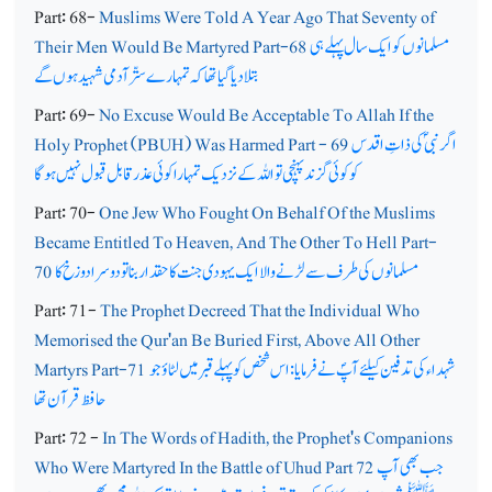
Part: 68-
Muslims Were Told A Year Ago That Seventy of
مسلمانوں کو ایک سال پہلے ہی
Their Men Would Be Martyred Part-68
بتلا دیا گیا تھا کہ تمہارے ستّر آدمی شہید ہوں گے
Part: 69-
No Excuse Would Be Acceptable To Allah If the
اگر نبیؐ کی ذاتِ اقدس
Holy Prophet (PBUH) Was Harmed Part - 69
کو کوئی گزند پہنچی تو اللہ کے نزدیک تمہارا کوئی عذر قابل قبول نہیں ہوگا
Part: 70-
One Jew Who Fought On Behalf Of the Muslims
Became Entitled To Heaven, And The Other To Hell Part-
مسلمانوں کی طرف سےلڑنے والا ایک یہودی جنت کا حقدار بنا تو دوسرا دوزخ کا
70
Part: 71-
The Prophet Decreed That the Individual Who
Memorised the Qur'an Be Buried First, Above All Other
شہداء کی تدفین کیلئے آپؐ نے فرمایا: اس شخص کو پہلے قبر میں لٹاؤ جو
Martyrs Part-71
حافظ قرآن تھا
Part: 72 -
In The Words of Hadith, the Prophet's Companions
جب بھی آپ
Who Were Martyred In the Battle of Uhud Part 72