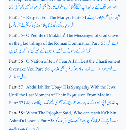
اسیرانِ جنگ کے ساتھ آپ ﷺ کا حسن سلوک تاریخ کبھی فراموش نہیں کرسکتی
53
شہداء کی تکریم اور ان کے
Respect For The Martyrs Part-54
Part: 54-
اہل و عیال کی دلجوئی کا پہلا نمونہ نبی کریمؐ نے پیش فرمایا
Part: 55-
O People of Makkah! The Messenger of God Gave
اے اہل
us the glad tidings of the Roman Domination Part-55
مکہ! اللہ کے رسولؐ نے ہمیں رومیوں کے غلبے کی خوشخبری دی ہے
Part: 56-
O Nation of Jews! Fear Allah, Lest the Chastisement
اے قوم یہود! اللہ سے ڈرو، ایسا نہ ہو کہ تم پر بھی عذاب
Overtake You Part-56
نازل ہوجائے
Part: 57-
Abdullah Ibn Ubay: His Sympathy With the Jews
Until the Last Moment of Their Expulsion From Madina
عبد اللہ بن أبی، یہود کے مدینہ سے اخراج کے آخری لمحے تک ان کا ہمدرد بنا رہا
Part-57
Part: 58-
When The Prjophet Said, 'Who can teach Ka'b bin
جب آپؐ نے فرمایا: کون ہے جو کعب بن اشرف کو
Ashraf a lesson'? Part-58
اس کی اوقات یاد دِلائے