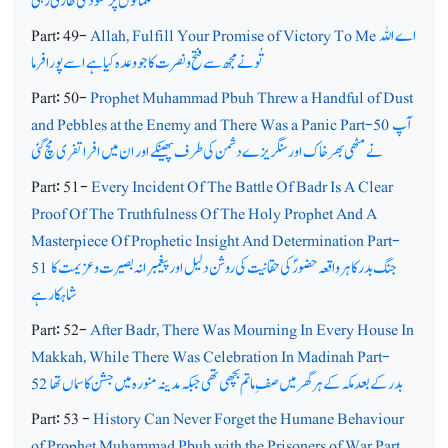
مسلمانوں پر غنودگی طاری رہی
اے اللہ
Allah, Fulfill Your Promise of Victory To Me
Part: 49-
تُونے مجھ سے فتح و نصرت کا جو وعدہ کیا ہے اسے پورا فرما
Part: 50-
Prophet Muhammad Pbuh Threw a Handful of Dust
آپ
and Pebbles at the Enemy and There Was a Panic Part-50
نے مٹھی بھر خاک اور سنگریزے دشمن کی طرف پھینکے اور ان میں افراتفری مچ گئی
Part: 51-
Every Incident Of The Battle Of Badr Is A Clear
Proof Of The Truthfulness Of The Holy Prophet And A
Masterpiece Of Prophetic Insight And Determination Part-
جنگ بدر کا ہر واقعہ حضورؐ کی حقانیت کی روشن دلیل اور پیغمبرانہ بصیرت و عزیمت کا
51
شاہکار ہے
Part: 52-
After Badr, There Was Mourning In Every House In
Makkah, While There Was Celebration In Madinah Part-
بدر کے بعد مکہ کے ہر گھرمیں صف ِ ماتم بچھی تھی جبکہ مدینہ منورہ میں جشن کا سماں تھا
52
Part: 53 -
History Can Never Forget the Humane Behaviour
of Prophet Muhammad Pbuh with the Prisoners of War Part