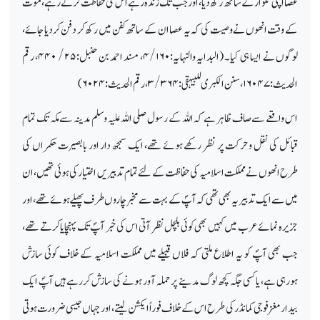
عصا اپنی تلوار کے ساتھ رکھ دیا، اور جب تک زندہ رہے اس کی حفاظت کرتے رہے، موت
کے وقت انھوں نے وصیت کی کہ یہ عصا ان کے ساتھ کفن میں رکھ کر دفن کردیا جائے،
لوگوں نے ایسا ہی کیا۔ (البدایہ والنہایہ:
۴/۱۶۰
، مسند احمد بن حنبل:
۲۵/ ۴۴۰
، رقم
الحدیث:
۱۶۰۴۷
، سنن الکبری للبیہقی:
۳/۳۶۴
، رقم الحدیث:
۶۰۲۴)
اس واقعے سے صاف ظاہر ہے کہ اللہ کے رسول صلی اللہ علیہ وسلم مدینہ سے مکہ تک تمام
قبائل کی نقل وحرکت پر نظر رکھے ہوئے تھے، ایک سمجھ دار اور بابصیرت حکمراں کی
طرح انھوں نے مملکت اسلامیہ کی حفاظت کے لئے تمام تدبیریں اختیار کی ہوئی تھیں، ان
میں سے ایک تدبیر یہ بھی تھی کہ آپؐ کے بہت سے مخبر چاروں طرف پھیلے ہوئے تھے، اور
جزیرہ نمائے عرب میں کہیں بھی کوئی ہلچل نظر آتی اس کی خبر آپؐ تک پہنچایا کرتے تھے،
جب بھی آپؐ کو یہ اطلاع ملتی کہ فلاں قبیلے میں مملکت اسلامیہ کے خلاف کوئی سازش
ہورہی ہے، یا کسی جگہ کچھ لوگ مدینے پر حملہ آور ہونے کی سازش کررہے ہیں آپؐ ایک
بیدار مغز فوجی کمانڈر کی طرح اس کے خلاف فوراً ایکشن لیتے، اور جہاں جیسی ضرورت ہوتی