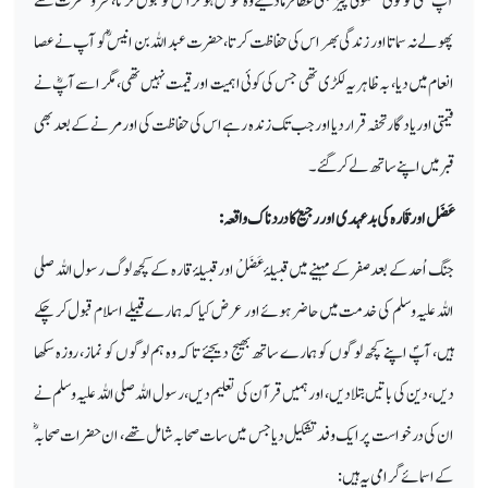
آپؐ کسی کو کوئی معمولی چیز بھی عطا فرمادیتے وہ خوش ہوکر اس کو قبول کرتا، فخر ومسرت سے
پھولے نہ سماتا اور زندگی بھر اس کی حفاظت کرتا، حضرت عبداللہ بن انیسؓ کو آپ نےعصا
انعام میں دیا، بہ ظاہر یہ لکڑی تھی جس کی کوئی اہمیت اور قیمت نہیں تھی، مگر اسے آپؓ نے
قیمتی اور یادگار تحفہ قرار دیا اور جب تک زندہ رہے اس کی حفاظت کی اور مرنے کے بعد بھی
قبر میں اپنے ساتھ لے کرگئے۔
عَضَل اور قَارہ کی بد عہدی اور رجیع کا دردناک واقعہ:
جنگ اُحد کے بعد صفر کے مہینے میں قبیلۂ عَضَلْ اور قبیلۂ قارہ کے کچھ لوگ رسول اللہ صلی
اللہ علیہ وسلم کی خدمت میں حاضر ہوئے اور عرض کیا کہ ہمارے قبیلے اسلام قبول کر چکے
ہیں، آپؐ اپنے کچھ لوگوں کو ہمارے ساتھ بھیج دیجئے تاکہ وہ ہم لوگوں کو نماز، روزہ سکھا
دیں، دین کی باتیں بتلادیں، اور ہمیں قرآن کی تعلیم دیں، رسول اللہ صلی اللہ علیہ وسلم نے
ان کی درخواست پر ایک وفد تشکیل دیا جس میں سات صحابہ شامل تھے، ان حضرات صحابہؓ
کے اسمائے گرامی یہ ہیں: