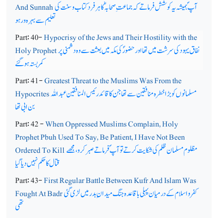
آپ ؐ ہمیشہ یہ کوشش فرماتے کہ جماعت ِ صحابہؓ کا ہرفرد کتاب و سنت کی
And Sunnah
تعلیم سے بہرہ ور ہو
Part: 40-
Hypocrisy of the Jews and Their Hostility with the
نفاق یہود کی سرشت میں تھا اور حضورؐ کی مکہ میں بعثت سے وہ دشمنی پر
Holy Prophet
کمربستہ ہوگئے
Part: 41-
Greatest Threat to the Muslims Was From the
مسلمانوں کو بڑا خطرہ منافقین سے تھا جن کا قائد رئیس المنافقین عبداللہ
Hypocrites
بن ابی تھا
Part: 42 -
When Oppressed Muslims Complain, Holy
Prophet Pbuh Used To Say, Be Patient, I Have Not Been
مظلوم مسلمان ظلم کی شکایت کرتے توآپ ؐ فرماتے صبرکرو،مجھے
Ordered To Kill
قتال کا حکم نہیں دیا گیا
Part: 43-
First Regular Battle Between Kufr And Islam Was
کفر و اسلام کے درمیان پہلی باقاعدہ جنگ میدان ِ بدر میں لڑی گئی
Fought At Badr
تھی