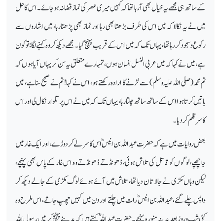
کے ساتھ ہی مجھے یہ خیال بھی آرہا تھا کہ کہیں میری عصر کی نماز قضا نہ ہوجائے۔ اس کا حل
میں نے یہ نکالا کہ میں اس کی طرف بڑھتا بھی رہا اور نماز بھی پڑھتا رہا، میں اشاروں سے
رکوع وسجود کررہا تھا، یہاں تک کہ میں اس کے قریب پہنچ گیا۔ مجھے دیکھ کر وہ کہنے لگا: تو کون
ہے، میں نے کہا کہ میں عربی النسل انسان ہوں، تمہارے متعلق یہ سن کر یہاں آیا ہوں کہ
تم محمد (صلی اللہ علیہ وسلم) سے لڑنے کا ارادہ رکھتے ہو، اس نے کہا! تم نے صحیح سنا ہے، میں
باتیں کرتا ہوا اس کے ساتھ ساتھ چلتا رہا، یہاں تک کہ میں نے اس پر تلوار نکال لی اور اس
کا سر قلم کردیا۔
بعض روایات میں ہے کہ حضرت عبد اللہ بن انیسؓ اس کا سر لے کر دوڑے، اور ایک غار میں
جا چھپے، لوگوں کو قاتل کی تلاش ہوئی، ڈھونڈتے ڈھونڈتے وہ اس غار کے پاس بھی پہنچے،
لیکن وہاں مکڑی نے جالا تان دیا تھا، تلاش میں آئے ہوئے لوگ مکڑی کے جالے دیکھ کر
واپس چلے گئے، عبداللہ بن انیسؓ رات میں چلتے اور دن میں کہیں چھپ جاتے، اس طرح وہ
کئی شب وروز بعد مدینہ منورہ پہنچے۔ حضرت عبد اللہؓ کہتے ہیں کہ مدینے پہنچ کر میں رسول اللہ