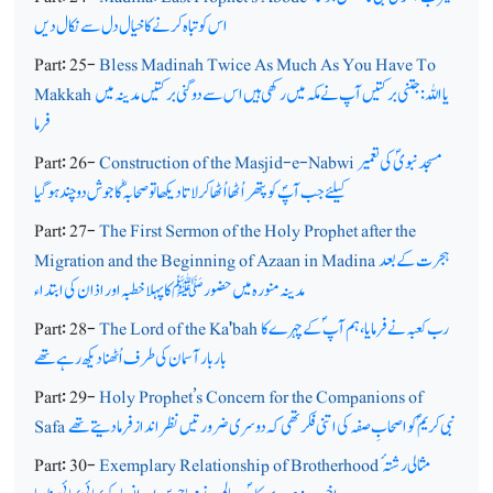
اس کو تباہ کرنے کا خیال دل سے نکال دیں
Part: 25-
Bless Madinah Twice As Much As You Have To
یا اللہ: جتنی برکتیں آپ نے مکہ میں رکھی ہیں اس سے دوگنی برکتیں مدینہ میں
Makkah
فرما
مسجد نبویؐ کی تعمیر
Construction of the Masjid-e-Nabwi
Part: 26-
کیلئے جب آپؐ کو پتھر اُٹھا اُٹھا کر لاتا دیکھا تو صحابہؓ کا جوش دوچند ہو گیا
Part: 27-
The First Sermon of the Holy Prophet after the
ہجرت کے بعد
Migration and the Beginning of Azaan in Madina
مدینہ منورہ میں حضورﷺ کا پہلا خطبہ اور اذان کی ابتداء
رب کعبہ نے فرمایا، ہم آپ ؐکے چہرے کا
The Lord of the Ka'bah
Part: 28-
بار بار آسمان کی طرف اُٹھنا دیکھ رہے تھے
Part: 29-
Holy Prophet’s Concern for the Companions of
نبی کریمؐ کو اصحابِ صفہ کی اتنی فکر تھی کہ دوسری ضرورتیں نظر انداز فرمادیتے تھے
Safa
مثالی رشتہ ٔ
Exemplary Relationship of Brotherhood
Part: 30-