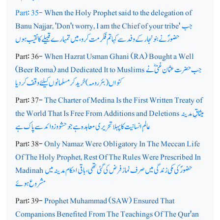
Part: 35-
When the Holy Prophet said to the delegation of
جب
Banu Najjar, 'Don't worry, I am the Chief of your tribe'
حضورؐ نے بنونجار کے وفد سے کہا تم فکر مت کرو، میں تمہارے قبیلے کا نقیب ہوں
Part: 36-
When Hazrat Usman Ghani (RA) Bought a Well
جب حضرت عثمان غنیؓ نے
(Beer Roma) and Dedicated It to Muslims
کنواں (بئر رومہ) خرید کر مسلمانوں کیلئے وقف کردیا
Part: 37-
The Charter of Medina Is the First Written Treaty of
میثاقِ مدینہ
the World That Is Free From Additions and Deletions
عالم ِ انسانیت کا پہلا تحریری معاہدہ ہے جو حشو و زوائد سے پاک ہے
Part: 38-
Only Namaz Were Obligatory In The Meccan Life
Of The Holy Prophet, Rest Of The Rules Were Prescribed In
حضورؐ کی مکی زندگی میں صرف نماز فرض کی گئی تھی ، باقی احکام مدینہ میں
Madinah
مشروع ہوئے
Part: 39-
Prophet Muhammad (SAW) Ensured That
Companions Benefited From The Teachings Of The Qur'an