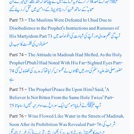
ﷺ شہدائے احد کا ذکر کرتے تو یہ فرماتے: میں نے چاہا تھا کہ اللہ مجھے بھی میرے ان
صحابہؓ کے ساتھ شہید کردیتا جو پہاڑ کے دامن میں قتل کردیئے گئے
Part: 73 -
The Muslims Were Defeated In Uhud Due to
Disobedience to the Prophet's Instructions and Rumours of
آپ ؐ کی حکم عدولی اور آپؐ کی شہادت کی افواہ اُحد میں
His Martyrdom Part 73
مسلمانوں کی شکست کا سبب بنی
Part: 74 -
The Attitude in Madinah Had Shifted, As the Holy
Prophet (Pbuh) Had Noted With His Far-Sighted Eyes Part-
حضور صلی اللہ علیہ وسلم کی دوربیں نگاہوں نے محسوس کرلیا تھا کہ مدینہ کی فضا بدل گئی
74
ہے
Part: 75 -
The Prophet (Peace Be Upon Him) Said, 'A
Believer Is Not Bitten From the Same Hole Twice' Part-
آپﷺ نے فرمایا: مومن ایک سوراخ سے دو مرتبہ نہیں ڈسا جاتا
75
Part: 76 -
Wine Flowed Like Water in the Streets of Madinah,
شراب کی
Soon After its Prohibition Was Revealed Part-76
حرمت کا حکم نازل ہوتے ہی مدینہ کی گلیوں میں شراب پانی کی طرح بہنے لگی