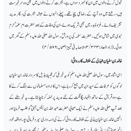
قبول کرنے والوں میں ان کا نمبر دسواں ہے، ہجرت کرنے والوں میں بھی وہ سر فہرست
ہیں، رشتے میں وہ آپؐ کے رضاعی چچا تھے۔ پہلے انہوں نے حبشہ ہجرت کی، پھر مدینہ
تشریف لائے۔ غزوۂ بدر میں بھی شریک ہوئے، ان کی وفات کے بعد حضرت ام سلمہؓ حرم
نبوی میں شامل ہوئیں۔ حضرت سلمہ کی پرورشؓ رسول اللہ صلی اللہ علیہ وسلم کے گھر میں
ہوئی۔ (زاد المعاد:
۳/۳۴۳
، الاصابہ فی تمییز الصحابہ:
۴/۵۸۶)
خالد بن سفیان الہذلی کے خلاف کارروائی:
اسی اثناء میں رسول اللہ صلی اللہ علیہ وسلم کو یہ خبرملی کہ قبیلۂ ہذیل کا سردار خالد بن سفیان
لوگوں کو عرفات کے میدان میں جمع کررہا ہے، اس کا ارادہ مسلمانوں سے جنگ کرنے کا
ہے، وہ قریش کے ساتھ اظہار یگانگت کے لئے مدینہ پر حملہ کرنا چاہتا ہے۔ یہ خبر سننے کے
بعد آپ صلی اللہ علیہ وسلم نے ایک صحابی حضرت عبد اللہ بن اُنیس جہنیؓ کو طلب فرمایا اور
انہیں خالد بن سفیان ہذلی کے خلاف کارروائی کرنے کی ذمہ داری سپرد فرمائی، پورا واقعہ خود
انہی صحابیؓ کی زبانی سنئے، فرماتے ہیں، رسول اللہ صلی اللہ علیہ وسلم نے مجھے بلایا اور فرمایا اے