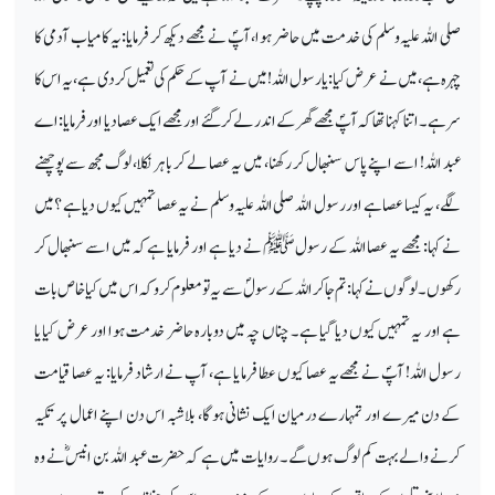
صلی اللہ علیہ وسلم کی خدمت میں حاضر ہوا، آپؐ نے مجھے دیکھ کر فرمایا: یہ کامیاب آدمی کا
چہرہ ہے، میں نے عرض کیا: یارسول اللہ! میں نے آپ کے حکم کی تعمیل کردی ہے، یہ اس کا
سر ہے۔ اتنا کہنا تھا کہ آپؐ مجھے گھر کے اندر لے کر گئے اور مجھے ایک عصا دیا اور فرمایا: اے
عبد اللہ! اسے اپنے پاس سنبھال کر رکھنا، میں یہ عصا لے کر باہر نکلا، لوگ مجھ سے پوچھنے
لگے، یہ کیسا عصا ہے اور رسول اللہ صلی اللہ علیہ وسلم نے یہ عصا تمہیں کیوں دیا ہے ؟میں
نے کہا: مجھے یہ عصا اللہ کے رسولﷺ نے دیا ہے اور فرمایا ہے کہ میں اسے سنبھال کر
رکھوں۔ لوگوں نے کہا: تم جاکر اللہ کے رسولؐ سے یہ تو معلوم کرو کہ اس میں کیا خاص بات
ہے اور یہ تمہیں کیوں دیا گیا ہے۔ چناں چہ میں دوبارہ حاضر خدمت ہوا اور عرض کیا یا
رسول اللہ! آپؐ نے مجھے یہ عصا کیوں عطا فرما یا ہے، آپ نے ارشاد فرمایا: یہ عصا قیامت
کے دن میرے اور تمہارے درمیان ایک نشانی ہوگا، بلاشبہ اس دن اپنے اعمال پر تکیہ
کرنے والے بہت کم لوگ ہوں گے۔ روایات میں ہے کہ حضرت عبد اللہ بن انیسؓ نے وہ