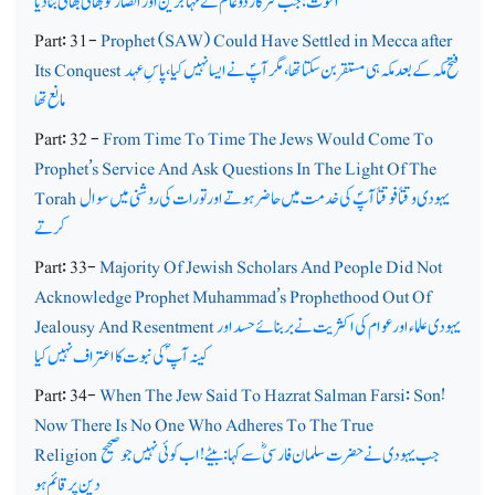
اخوت: جب سرکار ؐدو عالم نے مہاجرین اور انصار کو بھائی بھائی بنا دیا
Part: 31-
Prophet (SAW) Could Have Settled in Mecca after
فتح مکہ کے بعد مکہ ہی مستقر بن سکتا تھا، مگر آپؐ نے ایسا نہیں کیا، پاسِ عہد
Its Conquest
مانع تھا
Part: 32 -
From Time To Time The Jews Would Come To
Prophet’s Service And Ask Questions In The Light Of The
یہودی وقتاً فوقتاً آپؐ کی خدمت میں حاضر ہوتے اور تورات کی روشنی میں سوال
Torah
کرتے
Part: 33-
Majority Of Jewish Scholars And People Did Not
Acknowledge Prophet Muhammad’s Prophethood Out Of
یہودی علماء اور عوام کی اکثریت نے بربنائے حسد اور
Jealousy And Resentment
کینہ آپ ؐکی نبوت کا اعتراف نہیں کیا
Part: 34-
When The Jew Said To Hazrat Salman Farsi: Son!
Now There Is No One Who Adheres To The True
جب یہودی نے حضرت سلمان فارسیؓ سے کہا: بیٹے!اب کوئی نہیں جوصحیح
Religion
دین پرقائم ہو