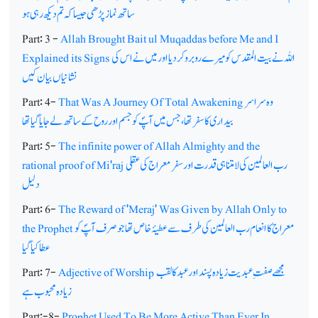
ساتھ نماز پڑھی جیسا کہ تم دیکھ رہی ہو
Part: 3 -
Allah Brought Bait ul Muqaddas before Me and I
اللہ نے بیت المقدس کو میرے روبرو کردیااور میں نے اس کی
Explained its Signs
نشانیاں بیان کیں
وہ سراسر
That Was A Journey Of Total Awakening
Part: 4-
بیداری کا سفر تھا، جس میں آپؐ کو جسم اور روح کے ساتھ لے جایا گیا تھا
Part: 5-
The infinite power of Allah Almighty and the
رب العالمین کی لامتناہی قدرت اور سفر معراج کی عقلی
rational proof of Mi'raj
دلیل
Part: 6-
The Reward of 'Meraj' Was Given by Allah Only to
معراج کا انعام رب العالمین کی طرف سے عطیۂ خاص تھا جو صرف آپؐ کو
the Prophet
عطا کیا گیا
مجھے صفت ِ عبدیت زیادہ پسند اور عبد کا لقب
Adjective of Worship
Part: 7-
زیادہ محبوب ہے
Part:-8-
Prophet Used To Be More Active Than Ever In