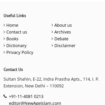
Useful Links
Home
About us
Contact us
Archives
Books
Debate
Dictionary
Disclaimer
Privacy Policy
Contact Us
Sultan Shahin, E-22, Indra Prastha Apts., 114, I. P.
Extension, New Delhi – 110092
+91-11-4081 0213
editor@NewAgeIslam.com