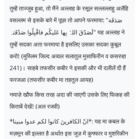
तुम्हें ताज्जुब हुआ
,
तो मैंने अल्लाह के रसूल सल्लल्लाहु अलैहि
वसल्लम से इसके बारे में पूछा तो आपने फरमाया: "
صَدَقَة
" यह अल्लाह ने
لَصَدّقَ اللہُ بِھا عَلیکُم فاقْبِلُوا صَدْقَتہ
तुम्हें सदका अता फरमाया है इसलिए उसका सदका कुबूल
करो! (मुस्लिम जिल्द अव्वल सलातुल मुसाफिरीन व कसरुहा
241)
। साहबे तफसीर कबीर ने इसकी और भी दलीलें दी हैं
फरजआ (तफसीर कबीर मा तहतुल आयह)
नमाज़े खौफ किस तरह अदा की जाएगी उसके लिए फिकह की
किताबें देखें! (अल रजवी)
*
*:
यह मा कबल के
انّ الکافرینَ کانوا لکم عدوا مبینا
मज़मून की इल्लत है अर्थात इस जुज़ में कुफ्फार व मुशरिकीन