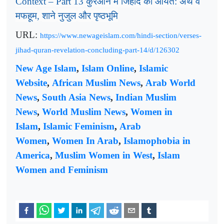
कुरआन
मे
जिहाद
की
आयतें
अर्थ
व
Context – Part 13
:
मफहूम
शाने
नुजुल
और
पृष्ठभूमि
,
URL:
https://www.newageislam.com/hindi-section/verses-
jihad-quran-revelation-concluding-part-14/d/126302
New Age Islam
,
Islam Online
,
Islamic
Website
,
African Muslim News
,
Arab World
News
,
South Asia News
,
Indian Muslim
News
,
World Muslim News
,
Women in
Islam
,
Islamic Feminism
,
Arab
Women
,
Women In Arab
,
Islamophobia in
America
,
Muslim Women in West
,
Islam
Women and Feminism