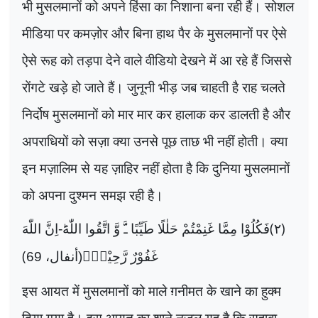
भी मुसलमानों को अपने हिंसा का निशाना बना रही हैं। सोशल
मीडिया पर कमज़ोर और बिना हाथ पैर के मुसलमानों पर ऐसे
ऐसे रूह को तड़पा देने वाले वीडियो देखने में आ रहे हैं जिससे
रोंगटे खड़े हो जाते हैं। जुनूनी भीड़ जब चाहती है राह चलते
निर्दोष मुसलमानों को मार मार कर हालाक कर डालती है और
अपराधियों को सज़ा क्या उनसे पूछ ताछ भी नहीं होती। क्या
इन मज़ालिम से यह ज़ाहिर नहीं होता है कि दुनिया मुसलमानों
को अपना दुश्मन समझ रही है।
(
)
وَّ اتَّقُوا اللّٰهَؕ-اِنَّ اللّٰهَ
ﳲ
فَكُلُوْا مِمَّا غَنِمْتُمْ حَلٰلًا طَیِّبًا
۲
(
غَفُوْرٌ رَّحِیْمٌ۠(أنفال، 69
इस आयत में मुसलमानों को माले ग़नीमत के खाने का हुक्म
दिया गया है। इस आयत का शाने नुज़ूल यह है कि सहाबा