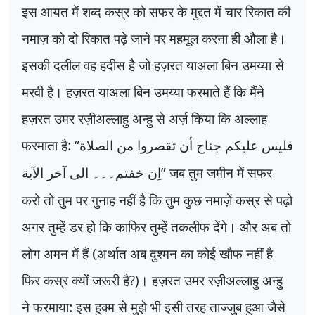
इस आयत में शब्द कस्र को सफर के मुद्दत में चार रिकात की
नमाज़ को दो रिकात पढ़े जाने पर महमूल करना ही औला है।
इसकी दलील वह हदीस है जो हज़रत याअला बिन उमय्या से
मरवी है। हज़रत याअला बिन उमय्या फरमाते हैं कि मैंने
हज़रत उमर रज़ीअल्लाहु अन्हु से अर्ज़ किया कि अल्लाह
फरमाता है:
“
فلیس علیکم جناح أن تقصروا من الصلاة
”
जब तुम जमीन में सफर
اِن خفتم۔۔۔ الی آخر الآیة
करो तो तुम पर गुनाह नहीं है कि तुम कुछ नमाज़ें कस्र से पढ़ो
अगर तुम्हें डर हो कि काफिर तुम्हें तकलीफ देंगे। और अब तो
लोग अमन में हैं (अर्थात अब दुश्मन का कोई खौफ नहीं है
फिर कस्र क्यों जरूरी है
?)
। हज़रत उमर रज़ीअल्लाहु अन्हु
ने फरमाया: इस हुक्म से मुझे भी इसी तरह ताज्जुब हुआ जैसे