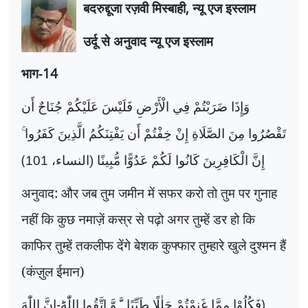
बदरुद्दूजा रज़वी मिस्बाही
,
न्यू एज इस्लाम
उर्दू से अनुवाद न्यू एज इस्लाम
भाग-
14
وَإِذَا ضَرَبْتُمْ فِي الْأَرْضِ فَلَيْسَ عَلَيْكُمْ جُنَاحٌ أَن
تَقْصُرُوا مِنَ الصَّلَاةِ إِنْ خِفْتُمْ أَن يَفْتِنَكُمُ الَّذِينَ كَفَرُوا ۚ
(
إِنَّ الْكَافِرِينَ كَانُوا لَكُمْ عَدُوًّا مُّبِينًا (النساء، 101
अनुवाद: और जब तुम जमीन में सफर करो तो तुम पर गुनाह
नहीं कि कुछ नमाज़ें कस्र से पढ़ो अगर तुम्हें डर हो कि
काफिर तुम्हें तकलीफ देंगे बेशक कुफ्फार तुम्हारे खुले दुश्मन हैं
(कंज़ुल ईमान)
)
فَكُلُوْا مِمَّا غَنِمْتُمْ حَلٰلًا طَیِّبًا
ﳲ
وَّ اتَّقُوا اللّٰهَؕ-اِنَّ اللّٰهَ