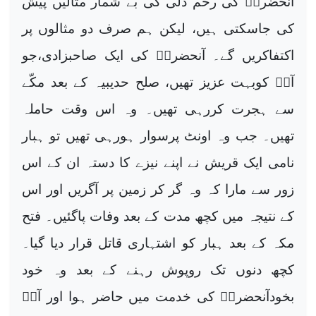
آنحضرتؐ کی رحم دلی کی بے شمار مثالیں پیش
کی جاسکتی ہیں، لیکن ہم صرف دو مثالوں پر
اکتفاکریں گے۔ آنحضرتؐ کی ایک صاحبزادی،جو
آپؐ کوبہت عزیز تھیں، صلح حدیبیہ کے بعد مکّے
سے ہجرت کررہی تھیں۔ وہ اس وقت حاملہ
تھیں۔ جب وہ اونٹ پرسوار ہورہی تھیں تو ہبار
نامی ایک قریش نے اپنے نیزے کا دستہ ان کے اس
زور سے مارا کہ وہ گر کر زمین پر آگریں اور اس
کے نتیجہ میں کچھ مدت کے بعد وفات پاگئیں۔ فتح
مکہ کے بعد ہبار کو اشتہاری قاتل قرار دیا گیا۔
کچھ دنوں تک روپوش رہنے کے بعد وہ خود
بخودآنحضرتؐ کی خدمت میں حاضر ہوا اور آپؐ