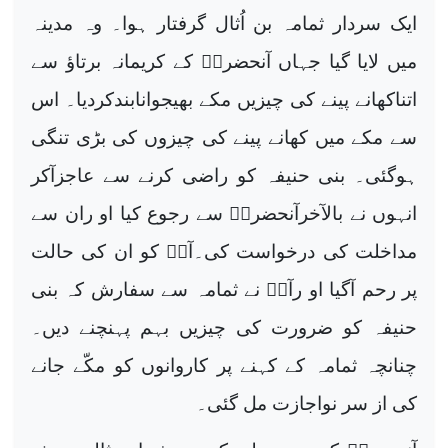
ایک سردار ثمامہ بن اُثال گرفتار ہوا۔ وہ مدینہ
میں لایا گیا جہاں آنحضرتؐ کے کریمانہ برتاؤ سے
اتناکھانے پینے کی چیزیں مکے بھیجوانابندکردیا۔ اس
سے مکے میں کھانے پینے کی چیزوں کی بڑی تنگی
ہوگئی۔ بنی حنیفہ کو راضی کرنے سے عاجزآکر
انہوں نے بالآخرآنحضرتؐ سے رجوع کیا او ران سے
مداخلت کی درخواست کی۔آپؐ کو ان کی حالت
پر رحم آگیا او رآپؐ نے ثمامہ سے سفارش کہ بنی
حنیفہ کو ضرورت کی چیزیں بہم پہنچنے دیں۔
چنانچہ ثمامہ کے کہنے پر کاروانوں کو مکّے جانے
کی از سر نواجازت مل گئی۔