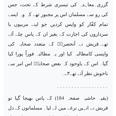
گزری۔معاہدہ کی تیسری شرط کے تحت، جس
کی رو سے مسلمان اس پر مجبور تھے کہ وہ ایسے
تمام کفّار کو واپس کردیں جو اپنے مربیوں یا
سرداروں کی اجازت کے بغیر ان کے پاس چلے آئے
تھے۔قریش نے آنحضرتؐ کے متعدد صحابہ کی
واپسی کامطالبہ کیا اور یہ مطالبہ فوراً پورا کیا
گیا۔ اس کے باوجود کہ بعض صحابہؓ اس امر سے
ناخوش نظر آتے تھے
۳
؎۔
۔۔۔۔۔۔۔۔۔۔۔۔۔۔۔۔۔۔
(بقیہ حاشیہ صفحہ 184) کے پاس بھیجا گیا تو
قریش نے انہیں نرغے میں لے لیا۔ مسلمانوں کے دل