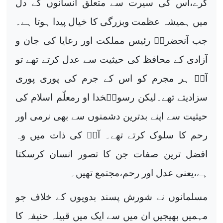
کرے،اس کی سیرت سے متعلق انسانوں کے دل
میں ہمیشہ عظمت وبزرگی کا خیال پیدا ہوتا ہے۔
جب آنحضرتؐ رئیس مملکت اور رعایا کی جان و
آزادی کے محافظ کی حیثیت سے عدل کرتے تھے تو
آپؐ ہر مجرم کو اس کے جرم کی پوری پوری
سزادیتے تھے۔لیکن رسولؐخدا او رمعلّم اسلام کی
حیثیت سے اپنے بدترین دشمنوں سے بھی نرمی اور
رحم کا سلوک کرتے تھے۔ آپؐ کی ذات میں وہ
افضل ترین صفات جن کا تصور انسان کرسکتا
ہے،یعنی عدل اور رحم،مجتمع تھیں۔
مسلمانوں نے شورش پسند بدویوں کے خلاف جو
مہمیں بھیجیں ان میں سے ایک میں قبیلہ حنیفہ کا