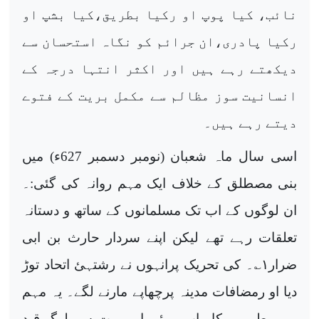
نائب، کیا پوپ او رکیا بطریق،کیا بشپ او
رکیا پادری،ان جرائم کو نگاہ استحسان سے
دیکھتے رہے ہیں اور اکثر انتہا درجہ کے
انسانیت سوز مظالم سے مکمل بریت کے فتوے
دیتے رہے ہیں۔
اسی سال ماہ شعبان (نومبر دسمبر 627ء) میں
بنی مصطلق کے خلاف ایک مہم روانہ کی گئی:۔
ان لوگوں کے اب تک مسلمانوں کے ساتھ و دستانہ
تعلقات رہے تھے لیکن اپنے سردار حارث بن ابی
ضرار
۱
؎۔ کی تحریک پرانہوں نے رشتہئ اتحاد توڑ
دیا او رمضافات مدینہ پرچھاپے مارنے لگے۔ یہ مہم
پورے طور پر کامیاب ہوئی اور بہت سے لوگ قید