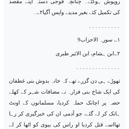
روپوش ہوگئے۔ چنانچہ فوجی دستہ اپنے مقصد
کی تکمیل کئے بغیر مدینے واپس آگیا
۲
؎۔
۔۔۔۔۔۔۔۔۔۔
۱
؎ سورہ الاحزاب9
۲
؎ابن ہشام، ابن الاثیر طبری
۔۔۔۔۔۔۔۔۔۔۔۔۔۔
تھوڑے ہی دن گزرے تھے کہ خانہ بدوش بنی غطفان
کی ایک شاخ بنی فزارہ نے مضافات شہر کے کھلے
حصہ پر اچانک حملہ کردیا، مسلمانوں کے اونٹ
ہانک کر لے گئے، جو آدمی ان کی خبرگیری کر رہا
تھااسے قتل کردیا او راس کی بیوی کو اٹھا کر لے