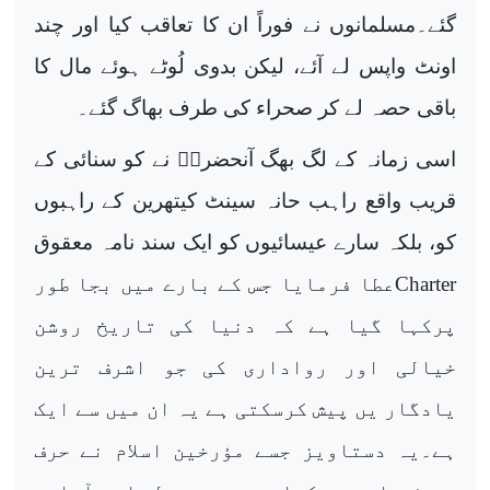
گئے۔مسلمانوں نے فوراً ان کا تعاقب کیا اور چند
اونٹ واپس لے آئے، لیکن بدوی لُوٹے ہوئے مال کا
باقی حصہ لے کر صحراء کی طرف بھاگ گئے۔
اسی زمانہ کے لگ بھگ آنحضرتؐ نے کو سنائی کے
قریب واقع راہب حانہ سینٹ کیتھرین کے راہبوں
کو، بلکہ سارے عیسائیوں کو ایک سند نامہ معقوق
Charter
عطا فرمایا جس کے بارے میں بجا طور
پرکہا گیا ہے کہ دنیا کی تاریخ روشن
خیالی اور رواداری کی جو اشرف ترین
یادگار یں پیش کرسکتی ہے یہ ان میں سے ایک
ہے۔یہ دستاویز جسے مؤرخین اسلام نے حرف