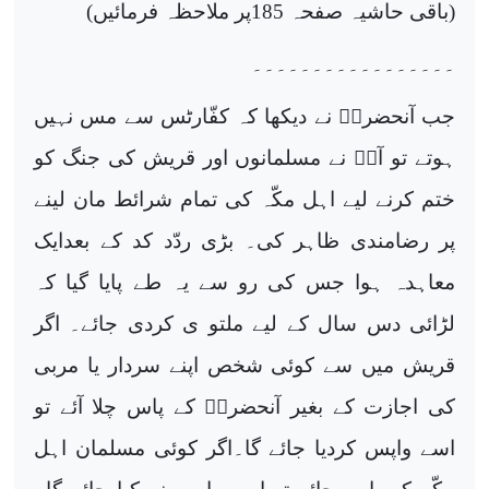
(باقی حاشیہ صفحہ 185پر ملاحظہ فرمائیں)
۔۔۔۔۔۔۔۔۔۔۔۔۔۔۔۔۔
جب آنحضرتؐ نے دیکھا کہ کفّارٹس سے مس نہیں
ہوتے تو آپؐ نے مسلمانوں اور قریش کی جنگ کو
ختم کرنے لیے اہل مکّہ کی تمام شرائط مان لینے
پر رضامندی ظاہر کی۔ بڑی ردّد کد کے بعدایک
معاہدہ ہوا جس کی رو سے یہ طے پایا گیا کہ
لڑائی دس سال کے لیے ملتو ی کردی جائے۔ اگر
قریش میں سے کوئی شخص اپنے سردار یا مربی
کی اجازت کے بغیر آنحضرتؐ کے پاس چلا آئے تو
اسے واپس کردیا جائے گا۔اگر کوئی مسلمان اہل