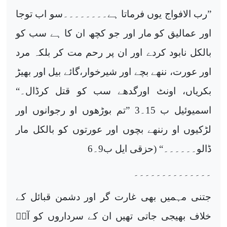
”رب الافواج یوں فرماتا ہے۔۔۔۔۔۔۔۔سو اب توجا
اور عمالیق کو مار اور جو کچھ ان کا ہے سب کو
بالکل نابود کردے اور ان پر رحم مت کر بلکہ مرد
اور عورت، ننھے بچے اور شیرخوار،گائے بیل اور بھیڑ
بکریاں، اونٹ اورگدھے سب کو قتل کرڈال۔“
اسمیوئیل ب 15۔3 ”تم بوڑھوں او رجوانوں اور
لڑکیوں او رننھے بچوں اور عورتوں کو بالکل مار
ڈالو۔۔۔۔۔۔“ (حزقی ایل ب9۔6
۔۔۔۔۔۔۔۔۔۔۔۔۔۔
جتنی مہمیں بھی غارت گر اور دشمن قبائل کے
خلاف بھیجی جاتی تھیں ان کے سرداروں کو آپؐ