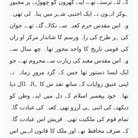
کے لئے ترستے تھے، اپنے گھروں کو چھوڑنے پر مجبور
ہوکر انہوں نے ایک اجنبی شہر میں پناہ لی تھی۔
وہ اس مقدس حرم کعبہ سے نکالے گئے تھے، جوان
کی ہر طرح کی راہ ورسم کا شاندار مرکز او ران
کی قومی تاریخ کا واحد محور تھا۔ چھ سال سے
وہ اس مقدس معبد کی زیارت سے محروم تھے، جو
ایک ایسا دستور تھا جس کے گرد مرورِ زمانہ نے
اپنی عتیق روایات کے ساتھ تقد س کا ہالہ ڈال دیا
تھا۔ خود پیغمبر اسلام کے دل میں اپنے وطن کو
دیکھنے کی اتنی ہی آرزو تھی۔کعبہ کی عبادت گاہ
تمام قوم کی ملکیت تھی۔ قریش اس عبادت گاہ
کے صرف محافظ تھے اور ملک کا قانون انہیں اس