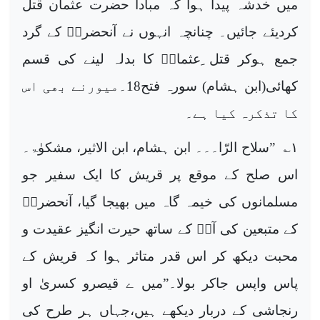
میں خدشہ پیدا ہوا کہ مبادا حضرت عثمان قتل
کردیئے جائیں۔ چنانچہ انہوں نے آنحضرتؐ کے گرد
جمع ہوکر قتل ِعثمانؓ کا بدلہ لینے کی قسم
کھائی(ابن ہشام) سورہ فتح18۔میورنے بھی اس
کا تذکرہ کیا ہے۔
۱
؎ ”سلاح الرّا۔۔۔ ابن ہشام، ابن الاثیر، مشکوٰۃ۔
اس صلح کے موقع پر قریش کا ایک سفیر جو
مسلمانوں کی خیمہ گاہ میں بھیجا گیا، آنحضرتؐ
کے متبعین کی آپؐ کے ساتھ حیرت انگیز عقیدت و
محبت دیکھ کر اس قدر متاثر ہوا کہ قریش کے
پاس واپس جاکر بولا۔”میں ے قیصرو کسریٰ او
رنجاشی کے دربار دیکھے ہیں،جہاں ہر طرح کی