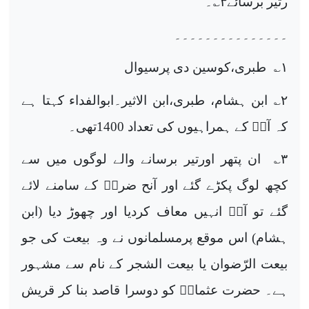
رتیر برسائے
۳
؎۔
۔۔۔۔۔۔۔۔۔۔۔۔۔۔۔
۱
؎ طبری،کوسین دی پرسیوال
۲
؎ ابن ہشام، طبری،ابن الاثیر۔ابوالفداء کہتا ہے
کہ آپؐ کے ہمراہیوں کی تعداد 1400تھی۔
۳
؎ ان پتھر اورتیر برسانے والے لوگوں میں سے
کچھ لوگ پکڑے گئے اور آنح ضرتؐ کے سامنے لائے
گئے تو آپؐ انہیں معاف کردیا اور چھوڑ دیا (ابن
ہشام) اس موقع پرمسلمانوں نے وہ بیعت کی جو
بیعت الرّضوان یا بیعت الشجر کے نام سے مشہور
ہے۔ حضرت عثمانؓ کو دوسرا قاصد بنا کر قریش