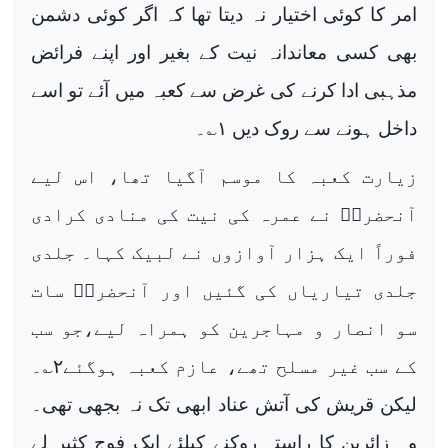
امر کا کوئی اختیار نہ دیتا تھا کہ اگر کوئی دشمن
بھی کسی معاندانہ نیت کے بغیر اور اپنے فرائض
مذہبی ادا کرنے کی غرض سے کعبہ میں آئے تو اسے
داخل ہونے سے روک دیں
۱
؎۔
زیارت کعبہ کا موسم آگیا تھا، اس لیے
آنحضرتؐ نے عمرہ کی نیت کی منادی کرادی
فوراً ایک ہزار آوازوں نے لبیک کہا۔ جلدی
جلدی تیاریاں کی گئیں اور آنحضرتؐ سات
سو انصار و مہاجرین کو ہمراہ لیے،جو سب
کے سب غیر مسلح تھے، عازم کعبہ ہوگئے
۲
؎۔
لیکن قریش کی آتش عناد ابھی تک نہ بجھی تھی۔
وہ زائرین کا راستہ روکنے کیلئے ایک فوج کثیر لے