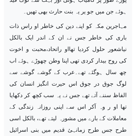
ہوئے جن میں جو یر یہ بنت حارث بھی تھیں۔
مہاجرین مکہ کو اپنے دین کی خاطر او راس ذات
باری کی خاطر جس نے ان کے اندر ایک بالکل
نیاشعور حلول کردیا تھااو راتحاد،محبت و اخوت
کی روح بیدار کردی تھی اپنا وطن چھوڑے ہوئے اب
چھ سال ہوگئے تھے۔عرب کے گوشے گوشے سے
لوگ جوق در جوق اس حیرت انگیز انسان کی
الفاظ سننے آتے تھے جس نے یہ سب کچھ کر دکھایا
تھا او ر وہ آکر اس سے اپنی روزانہ زندگی کے
معاملات کے بارے میں مشورہ لیتے تھے، بالکل اسی
طرح جس طرح زمانہئ قدیم میں بنی اسرائیل