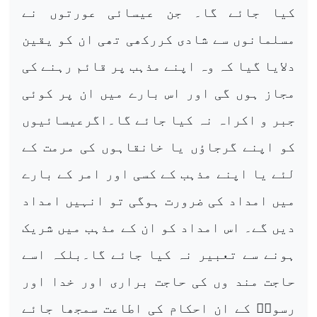
کیا جائے گا۔ جن عیسائی عورتوں نے
مسلمانوں سے شادی کررکھی تھی ان کو یقین
دلایا گیا کہ وہ اپنے مذہب پر قائم رہنے کی
مجاز ہوں گی اور اس بارے میں ان پر کوئی
جبر و اکراہ نہ کیا جائے گا۔اگرعیسائیوں
کو اپنے گرجاؤں یا خانقاہوں کی مرمت کے
لئے یا اپنے مذہب کے کسی اور امر کے بارے
میں امداد کی ضرورت ہوگی تو انہیں امداد
دیں گے۔ اس امداد کو ان کے مذہب میں شریک
ہونے سے تعبیر نہ کیا جائے گا۔بلکہ اسے
حاجت مند وں کی حاجت براری اور خدا اور
رسولؐ کے ان احکام کی اطاعت سمجھا جائے