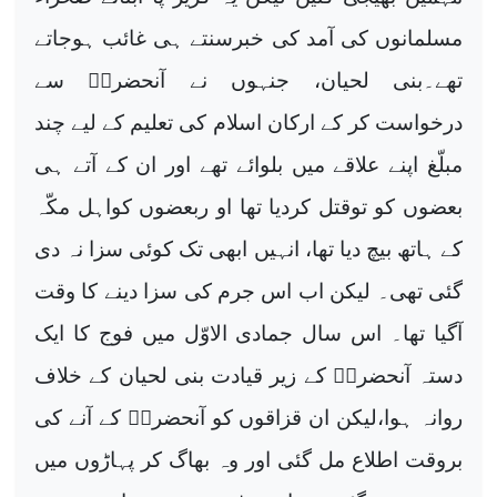
مسلمانوں کی آمد کی خبرسنتے ہی غائب ہوجاتے
تھے۔بنی لحیان، جنہوں نے آنحضرتؐ سے
درخواست کر کے ارکان اسلام کی تعلیم کے لیے چند
مبلّغ اپنے علاقے میں بلوائے تھے اور ان کے آتے ہی
بعضوں کو توقتل کردیا تھا او ربعضوں کواہل مکّہ
کے ہاتھ بیچ دیا تھا، انہیں ابھی تک کوئی سزا نہ دی
گئی تھی۔ لیکن اب اس جرم کی سزا دینے کا وقت
آگیا تھا۔ اس سال جمادی الاوّل میں فوج کا ایک
دستہ آنحضرتؐ کے زیر قیادت بنی لحیان کے خلاف
روانہ ہوا،لیکن ان قزاقوں کو آنحضرتؐ کے آنے کی
بروقت اطلاع مل گئی اور وہ بھاگ کر پہاڑوں میں