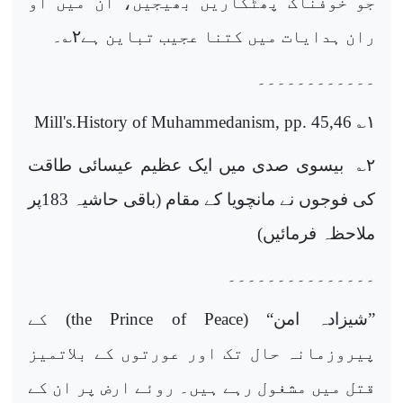
جو خوفناک پھٹکاریں بھیجیں، ان میں او
ران ہدایات میں کتنا عجیب تباین ہے
۲
؎۔
۔۔۔۔۔۔۔۔۔۔۔۔
Mill's.History of Muhammedanism, pp. 45,46
؎
۱
۲
؎ بیسوی صدی میں ایک عظیم عیسائی طاقت
کی فوجوں نے مانچویا کے مقام (باقی حاشیہ 183پر
ملاحظہ فرمائیں)
۔۔۔۔۔۔۔۔۔۔۔۔۔۔۔
”شیزادہ امن“ (
the Prince of Peace
) کے
پیروزمانہ حال تک اور عورتوں کے بلاتمیز
قتل میں مشغول رہے ہیں۔ روئے ارض پر ان کے