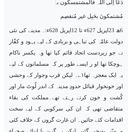
دَعَا اِلی اللہ فالُمشتمسکون بہٰ
مُشتمکونَ بحَبِل غیر مُنقصِم
6ھ 23اپریل 627ء تا 12اپریل 628ء:۔ مدینے کی نئی
دولت عامّہ کی تباہی و بربادی کے لیے یہود و کفّار
نے جو زبردست اتحاد قائم کیا تھا وہ یکسر ناکام
ہوچکا تھا او ر ایسے طور پر کہ مسلمانوں کے لیے
یہ ایک معجزہ تھا
۱
؎۔ لیکن قرب وجوار کے وحشی
اور خونخوار قبائل حدودِ مدینہ کے اندر لُوٹ مار اور
کُشت و خون کرتے رہتے تھے۔مملکت کی بقاء
متقاضی تھی کہ ان کی سرکوبی کے لیے سخت
اقدامات کئے جائیں۔ ان غارت گروں کے خلاف کئی
مہمیّں بھیجی گئیں لیکن یہ گریز پا ابنائے صحراء