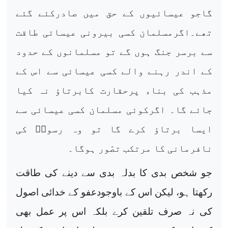
گاجو عیسائیوں کے حق میں صادرکئے گئے
تھے۔اگرمسلمان کسی بیرونی عیسائی طاقت
سے برسر جنگ ہوں گے تو مسلمانوں کے حدود
کے اندر رہنے والے کسی عیسائی سے اس کے
مذہب کی بناء پرحقارت کابرتاؤ نہ کیا
جائے گا۔ اگرکوئی مسلمان کسی عیسائی سے
ایسا برتاؤ کرے گا تو وہ رسولؐ کی
نافرمانی کا مرتکب تصّور ہوگا۔
جو شخص بدی کا بدلہ بدی سے دینے کی طاقت
رکھتا ہو، لیکن اس کے باوجودعفو کے خدائی اصول
کی نہ صرف تلقین کرے بلکہ اس پر عمل بھی