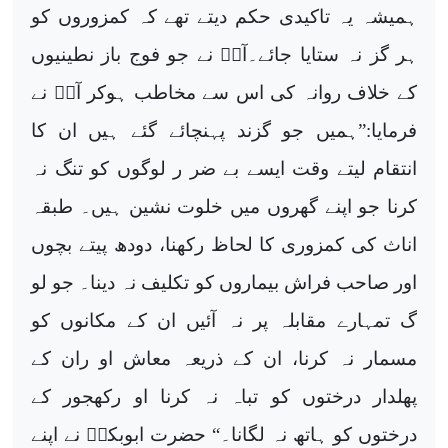
ہمیشہ یہ تاکیدی حکم دیتے تھے کہ کمزوروں کو
ہر گز نہ ستایا جائے۔آپؐ نے جو فوج باز نطینیوں
کے خلاف روانہ کی اس سے مخاطب ہوکر آپؐ نے
فرمایا:”ہمیں جو گزند پہنچائے گئے ہیں ان کا
انتقام لیتے وقت ایسے بے ضر ر لوگوں کو تنگ نہ
کرنا جو اپنے گھروں میں خلوت نشین ہیں۔ طبقہ
اناث کی کمزوری کا لحاظ رکھنا، دودھ پیتے بچوں
اور صاحب فراش بیماروں کو تکلیف نہ دینا۔ جو لو
گ تمہارے مقابلہ پر نہ آئیں ان کے مکانوں کو
مسمار نہ کرنا، ان کے ذریعہ معاش او ران کے
پھلدار درختوں کو تباہ نہ کرنا او رکھجور کے
درختوں کو ہاتھ نہ لگانا۔“ حضرت ابوبکرؓ نے اپنے