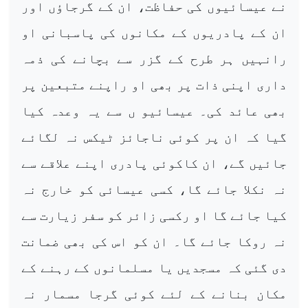
نے عیسائیوں کی حفاظت، ان کے گرجاؤں اور
ان کے پادریوں کے مکانوں کی پاسبانی او
رانہیں ہر طرح کے گزر سے بچانے کی ذمہ
داری اپنی ذات پر بھی او راپنے متبعین پر
بھی عائد کی۔ عیسائیو ں سے یہ وعدہ کیا
گیا کہ ان پر کوئی ناجائز ٹیکس نہ لگائے
جائیں گے، ان کاکوئی پادری اپنے علاقے سے
نہ نکلا جائے گا، کسی عیسائی کو خارج نہ
کیا جائے گا او رکسی زائر کو سفر زیارت سے
نہ روکا جائے گا۔ ان کو اس کی بھی ضمانت
دی گئی کہ مسجدیں یا مسلمانوں کے رہنے کے
مکان بنانے کے لئے کوئی گرجا مسمار نہ