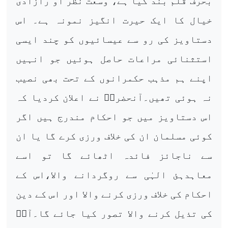
بحرف قلم بند کیا ہے، وسعت نظر او رآزادی
خیال کا ایک حیرت انگیز نمونہ ہے۔ اس
دستاویز کی رو سے عیسائیوں کو چند ایسی
استثنائی مراعات حاصل ہوئیں جو انہیں
اپنے ہم مذہب حکمرانوں کے تحت بھی نصیب
نہ ہوئی تھیں۔آنحضرتؐ نے اعلان کردیا کہ
اس دستاویز میں جو احکام مندرج ہیں اگر
کوئی مسلمان ان کی خلاف ورزی کرے گا یا ان
سے ناجائز فائدہ اٹھائے گا تو اسے
معاہدہئ الہٰی سے روگردانے والا،اس کے
احکام کی خلاف ورزی کرنے والا اور اس کے دین
کی تذیل کرنے والا تصور کیا جائے گا۔آپؐ