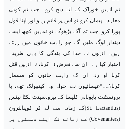
تم انہیں خوراک کے لئے ذبح کرو۔ جب تم کوئی
معاہدہ پیمان کرو تو اس پر قائم رہو اور اپنا قول
پورا کرو۔جب تم آگے بڑھوگے تو تمہیں کچھ ایسے
دیندار لوگ ملیں گے جو راہب خانوں میں رہتے
ہیں۔ انہوں نے خدا کی بندگی کا یہی طریقہ
اختیار کیا ہے۔ ان سے تعرض نہ کرنا، نہ انہیں قتل
کرنا او رنہ ان کے راہب خانوں کو مسمار
کرنا
۱
؎۔“عیسائیوں نے، خواہ وہ کیتھولک تھے، یا
پروٹسٹنٹ یایونانی کلیسا کے پیرو،سینٹ لکٹا نیٹس
(
St. Lactantius
)کے زمانہ سے لے کر کوینانٹرون
(
Covenanters
) کے زمانے تک اپنے دشمنوں پر