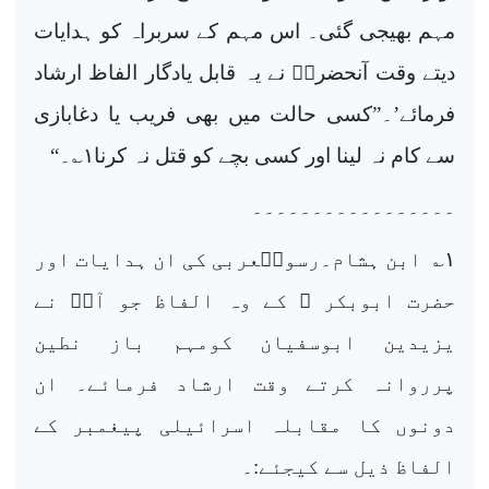
مہم بھیجی گئی۔ اس مہم کے سربراہ کو ہدایات
دیتے وقت آنحضرتؐ نے یہ قابل یادگار الفاظ ارشاد
فرمائے’۔”کسی حالت میں بھی فریب یا دغابازی
سے کام نہ لینا اور کسی بچے کو قتل نہ کرنا
۱
؎۔“
۔۔۔۔۔۔۔۔۔۔۔۔۔۔۔۔۔
۱
؎ ابن ہشام۔رسولؐعربی کی ان ہدایات اور
حضرت ابوبکر ؓ کے وہ الفاظ جو آپؐ نے
یزیدین ابوسفیان کومہم باز نطین
پرروانہ کرتے وقت ارشاد فرمائے۔ ان
دونوں کا مقابلہ اسرائیلی پیغمبر کے
الفاظ ذیل سے کیجئے:۔