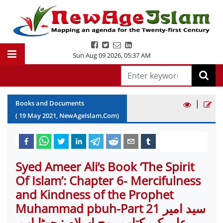
Sun Aug 09 2026
,
05:37 AM
|
Books and Documents
(
19
May
2021
, NewAgeIslam.Com)
Syed Ameer Ali’s Book ‘The Spirit
Of Islam’: Chapter 6- Mercifulness
and Kindness of the Prophet
Muhammad pbuh-Part 21 سید امیر
علی کی کتاب روح اسلام : چھٹاباب،