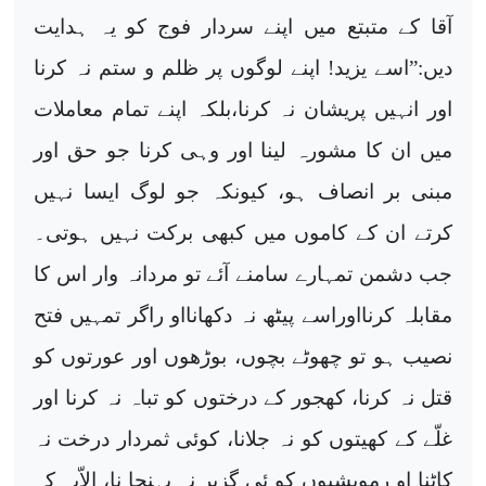
آقا کے متبتع میں اپنے سردار فوج کو یہ ہدایت
دیں:”اسے یزید! اپنے لوگوں پر ظلم و ستم نہ کرنا
اور انہیں پریشان نہ کرنا،بلکہ اپنے تمام معاملات
میں ان کا مشورہ لینا اور وہی کرنا جو حق اور
مبنی بر انصاف ہو، کیونکہ جو لوگ ایسا نہیں
کرتے ان کے کاموں میں کبھی برکت نہیں ہوتی۔
جب دشمن تمہارے سامنے آئے تو مردانہ وار اس کا
مقابلہ کرنااوراسے پیٹھ نہ دکھانااو راگر تمہیں فتح
نصیب ہو تو چھوٹے بچوں، بوڑھوں اور عورتوں کو
قتل نہ کرنا، کھجور کے درختوں کو تباہ نہ کرنا اور
غلّے کے کھیتوں کو نہ جلانا، کوئی ثمردار درخت نہ
کاٹنا او رمویشیوں کو ئی گزیر نہ پہنچا نا، الاّیہ کہ