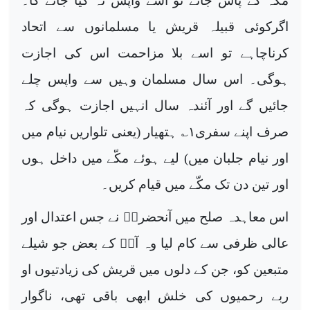
مکّہ کے پاس جائے تو اسے واپس نہ کیا جائے گا۔
اگرکوئی قبیلہ قریش یا مسلمانوں سے اتحاد
کرناچاہے تو اسے بلا مزاحمت اس کی اجازت
ہوگی۔ اس سال مسلمان وہیں سے واپس چلے
جائیں گے اور آئندہ سال انہیں اجازت ہوگی کہ
صرف اپنے سفری
۱
؎ ہتھیار (یعنی تلواریں نیام میں
اور نیام جلبان میں) لیے ہوئے مکّے میں داخل ہوں
اور تین دن تک مکّے میں قیام کریں۔
اس معاہدہ صلح میں آنحضرتؐ نے جس اعتدال اور
عالی ظرفی سے کام لیا وہ آپؐ کے بعض جو شیلے
متبعین کو، جن کے دلوں میں قریش کی زیادتیوں او
ربے رحمیوں کی خلش ابھی باقی تھی، ناگوار