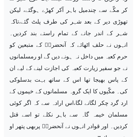
کر مکّے سے چندمیل باہر آکر کھڑے ہوگئے، لیکن
تھوڑی دیر کے بعد شہر کی طرف پلٹ گئے،تاکہ
شہر کے اندر جانے کے تمام راستے بند کردیں۔
انہوں نے حلف اٹھائے کہ آنحضرتؐ کے متبعین کو
حرم کعبہ میں داخل نہ ہونے دیں گے او رمسلمانوں
نے جو سفیر زیارت کعبہ کی اجازت لینے کے لیے ان
کے پاس بھیجا تھا اس کے ساتھ بہت بدسلوکی
کی۔ مکّیوں کا ایک گروہ مسلمانوں کے خیموں کے
ارد گرد چکر لگانے لگا،اس ارادہ سے کہ اگر کوئی
مسلمان خیمہ گاہ سے باہر نکلے تو اسے قتل
کردیں۔ اور قوادر انہوں نے آنحضرتؐ پربھی پتھر او