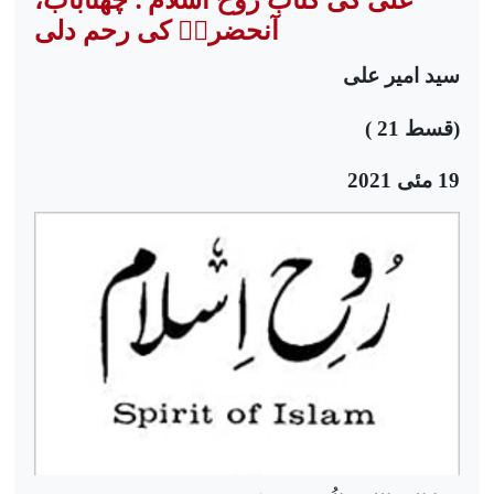
آنحضرتؐ کی رحم دلی
سید امیر علی
(قسط 21 )
19 مئی 2021