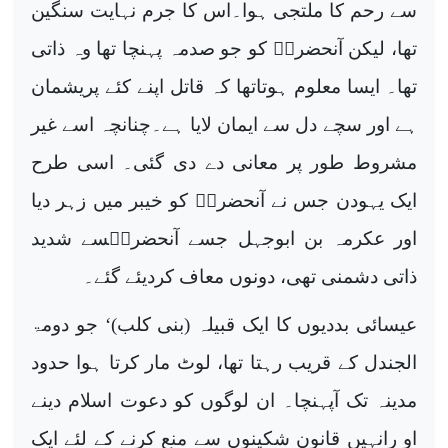
سے رحم کا ملتجی ہوا۔اس کا جرم نہایت سنگین
تھا، لیکن آنحضرتؐ کو جو صدمہ پہنچا تھا وہ ذاتی
تھا۔ ایسا معلوم ہوتاتھا کہ قاتل اپنے کئے پریشمان
ہے اور سچے دل سے ایمان لایا ہے۔چنانچہ اسے غیر
مشروط طور پر معانی دے دی گئی۔ اسی طرح
ایک یہودن جس نے آنحضرتؐ کو خیبر میں زہر دیا
اور عکرمہ بن ابوجہل جسے آنحضرتؐسے شدید
ذاتی دشمنی تھی، دونوں معاف کردیئے گئے۔
عیسائی بددیوں کا ایک قبیلہ (بنی کلب)‘ جو دومۃ
الجندل کے قریب رہتا تھا، لوٹ مار کرتا ہوا حدود
مدینہ تک آپہنچا۔ ان لوگوں کو دعوت اسلام دینے
او رانہیں قانون شکینوں سے منع کرنے کے لئے ایک