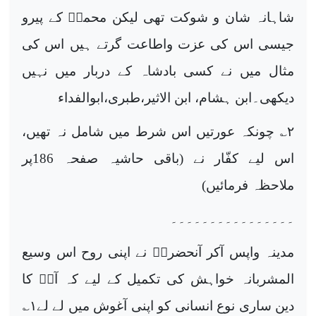
شاہانہ شان و شوکت تھی لیکن محمدؐ کے پیرو
جیسی اس کی عزت واطاعت گرتے ہیں اس کی
مثال میں نے کسی بادشاہ کے دربار میں نہیں
دیکھی۔ابن ہشام، ابن الاثیر،طبری،ابوالفداء
۲
؎ چونکہ عورتیں اس شرط میں شامل نہ تھیں،
اس لیے کفّار نے (باقی حاشیہ صفحہ 186پر
ملاحظہ فرمائیں)
۔۔۔۔۔۔۔۔۔۔۔۔۔۔۔۔
مدینہ واپس آکر آنحضرتؐ نے اپنی روح اس وسیع
المشربانہ خواہش کی تکمیل کے لیے کہ آپؐ کا
دین ساری نوع انسانی کو اپنی آغوش میں لے لے
۱
؎