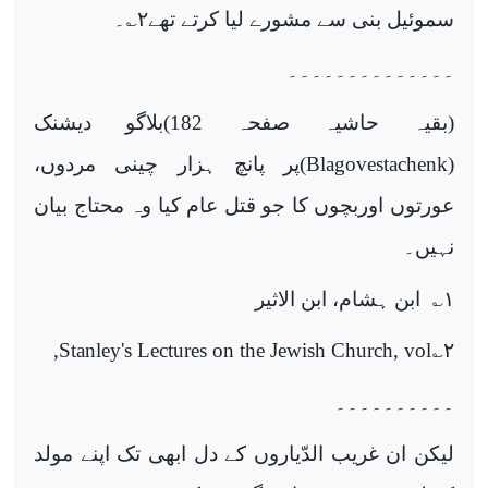
سموئیل بنی سے مشورے لیا کرتے تھے
۲
؎۔
۔۔۔۔۔۔۔۔۔۔۔۔۔۔
(بقیہ حاشیہ صفحہ 182)بلاگو دیشنک
(
Blagovestachenk
)پر پانچ ہزار چینی مردوں،
عورتوں اوربچوں کا جو قتل عام کیا وہ محتاج بیان
نہیں۔
۱
؎ ابن ہشام، ابن الاثیر
,
Stanley's Lectures on the Jewish Church, vol
؎
۲
۔۔۔۔۔۔۔۔۔۔
لیکن ان غریب الدّیاروں کے دل ابھی تک اپنے مولد