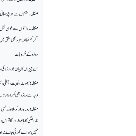
مسئلہ
۔ نتھنوں سے دوا چڑھائی یاک
مسئلہ
۔ دانتوں سے خون نکل کر ح
اگرکم تھا اور مزہ بھی حلق میں مح
روزہ کے مکروہات
ان چیزوں کا بیان جو روزہ کی 
مسئلہ:
جھوٹ، غیبت، چغلی، گالی 
وجہ سے روزہ بھی مکروہ ہوتا 
مسئلہ:
روزہ دار کو بلا عذر کسی
ناراضگی کا باعث ہوگا تو اس و
نہیں جو اسے کھلائی جائے نہ اور 