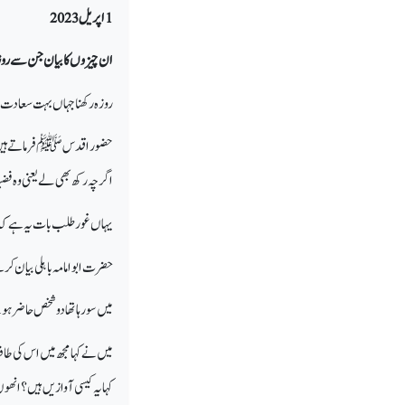
1 اپریل 2023
ان چیزوں کا بیان جن سے روز
روزہ رکھنا جہاں بہت سعادت او
حضور اقدس ﷺ فرماتے ہیں: جس 
اگر چہ رکھ بھی لے یعنی وہ ف
یہاں غورطلب بات یہ ہے کہ جب
حضرت ابوامامہ باہلی بیان 
میں سورہاتھا دو شخص حاضر ہوئ
میں نے کہا مجھ میں اس کی طا
کہا یہ کیسی آواز یں ہیں؟انھو