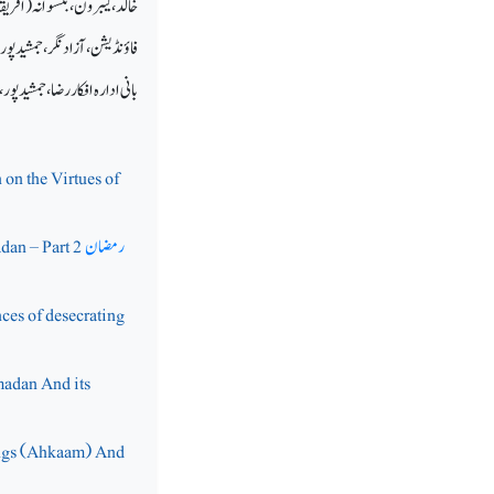
خالد،گیبرون،بٹسوانہ(اف
فاؤنڈیشن،آزادنگر،جمشیدپور،ج
بانی ادارہ افکار رضا،جمشیدپ
on the Virtues of
رمضان
dan – Part 2
ces of desecrating
adan And its
ings (Ahkaam) And