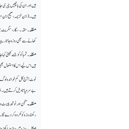
ہیں اور ان کی باچھیں چیری ج
ہیں۔ (ابن خزیمہ، صحیح ابن ح
مسئلہ
۔ حقہ۔ سگار، سگریٹ چر
کھانے سے بھی روزہ جاتارہے 
مسئلہ
۔ تمباکو کو جسے کھینی ک
ہیں اس لیے اس کا استعمال ب
نوٹ! آج کل کم خواندہ لوگ بل
بے سروپاتاویل کرتے ہیں۔خدا 
مسئلہ۔
منجن اور ٹوتھ پیسٹ وغ
رکھنا روزہ کو مکروہ کردے گا۔ 
مسئلہ۔
روزہ میں دانت اکھڑوا ی