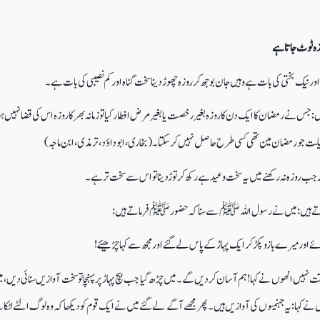
ہ ٹوٹ جاتا ہے
ر نیک بختی کی بات ہے وہیں جان بوجھ کر روزہ چھوڑ دینا سخت گناہ اور کم نصیبی کی بات ہے۔
نے رمضان کا ایک دن کا روزہ بغیر رخصت یا بغیر مرض افطار کیا تو زمانہ بھر کا روزہ اس کی قضا نہیں ہ
ضیلت جو رمضان مین تھی کسی طرح حاصل نہیں کرسکتا۔ (بخاری، ابوداؤد،ترمذی، ابن ماجہ)
 روزہ نہ رکھنے میں یہ سخت وعید ہے رکھ کر توڑدینا تو اس سے سخت تر ہے۔
کرتے ہیں: میں نے رسول اللہ ﷺ سے سنا کہ حضور ﷺ فرماتے ہیں:
ے اور میرے بازو پکڑ کر ایک پہاڑ کے پاس لے گئے اور مجھ سے کہا چڑھیئے!
قت نہیں انھوں نے کہا!ہم آسان کردیں گے۔ میں چڑھ گیا جب بیچ پہاڑ پر پہنچا تو سخت آوازیں سنائی دیں،
ں نے کہا:یہ جہنمیوں کی آوازیں ہیں۔ پھر مجھے آگے لے گئے میں نے ایک قوم کو دیکھا کہ وہ لوگ الٹے لٹکا