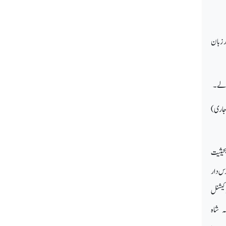
ر زبان
ی لے۔
(جاری)
بحیثیت
درس دار
وکیشنل
ہ شاہ