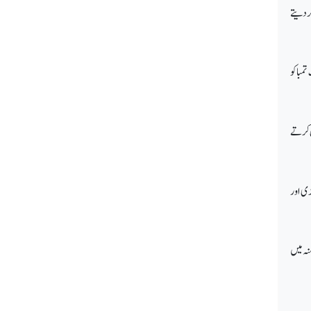
کردیتے
تمباکو
ل کرتے
ڑی اور
نہ میں