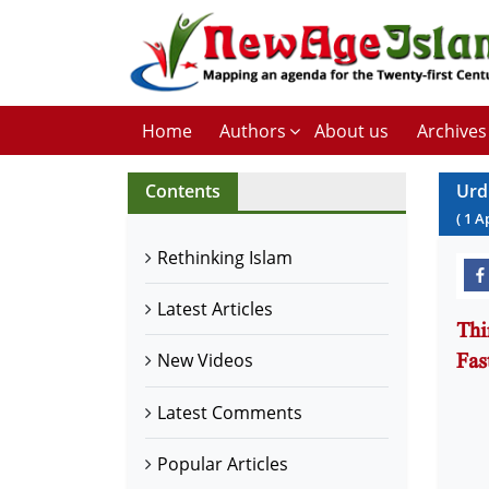
Home
Authors
About us
Archives
Contents
Urd
(
1
A
Rethinking Islam
Latest Articles
Thi
New Videos
Latest Comments
Popular Articles