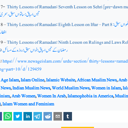
: 7-
Thirty Lessons of Ramadan: Seventh Lesson on Sehri [pre-dawn me
تیس اسباق: ساتواں سبق، سحری ک
ھواں سبق:
Thirty Lessons of Ramadan: Eighth Lesson on Iftar – Part 8
 8 –
افطار 
 9 –
Thirty Lessons of Ramadan: Ninth Lesson on Rulings and Laws Rela
رمضان کے تیس اسباق: نواں سبق: روزہ کے مسائل
 9
:
https://www.newageislam.com/urdu-section/thirty-lessons-ramad
ing-part-10/d/129459
Age Islam
,
Islam Online
,
Islamic Website
,
African Muslim News
,
Arab
 News
,
Indian Muslim News
,
World Muslim News
,
Women in Islam
,
Is
inism
,
Arab Women
,
Women In Arab
,
Islamophobia in America
,
Musli
t
,
Islam Women and Feminism