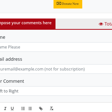
Donate Now
pose your comments here
Tot
me
il address
ur Comment