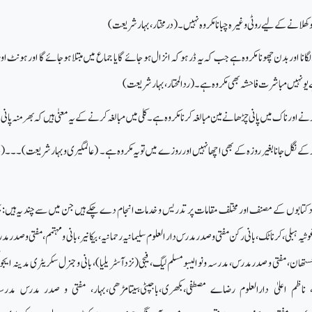
 کھلانے کے لیے روٹی وغیرہ چبانا مکروہ نہیں۔ (درمختار، بہار شریعت)
لگانا اور بدن چھونا مکروہ ہے جب کہ یہ ڈر ہو کہ انزال ہو جائے گا یا جماع میں مبتلا ہوجائے گا اور ہونٹ او
 ہے یو نہیں مباشرت فاحشہ بھی مکروہ ہے۔ (ردالمحتار، بہار شریعت)
ے اور ناک میں پانی چڑھانے مین مبالغہ کرنا مکروہ ہے۔ کلی میں مبالغہ کرنے کے یہ معنیٰ ہیں کہ بھر منہ پان
رکے نگل جانا بغیر روزہ کے بھی اچھا نہیں اور روزے میں تو یہ مکروہ ہے۔ (عالمگیری و بہارشریعت)۔۔۔
دد کتابوں کے مصنف اور مختلف مقامات پر تدریس و خدمات انجام دے چکے ہیں جن میں سے چند یہ ہیں: 
وثیہ ہبلی، کرناٹک، بانی رکن مفتی و صدر مدرس دار العلوم سلیمانیہ رحمانیہ، بیکانیر، بانی و مہتمم، مفتی و صدر م
جستھان، مفتی و صدر مدرس، مدرسہ ونوا لیبومسلم لیگ، فیجی(نزدآسٹریلیا)، بانی و جنرل سکریٹری مدینہ ایج
، ناظم اعلیٰ دارالعلوم رضاے مصطفی،بکھری،باجپٹی،سیتامڑھی،بہار، مفتی و صدر مدرس مدرس