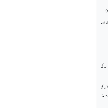
ہا اور
 ان کی
 اس کی
رم غذا