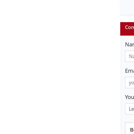
Com
Na
Ema
Yo