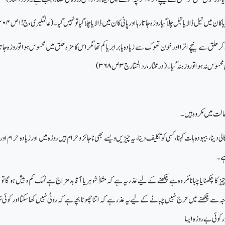
ان میں تیل ڈالا یا تیل چلا گیا روزہ جاتا رہا اور پانی کان میں ڈالا یا چلاگیا تو نہیں گیا۔ (عالمگیری، ج!
۱
ص
۲۰۴)
لق سے نیچے اترا اور خون تھوک سے زیادہ یا برابر یا کم تھا مگر اس کا مزہ حلق میں محسوس ہو ا تو روزہ جاتا ر
سوس نہ ہوا تو روزہ نہ گیا۔ (در مختار، رد المحتار ج
۳
ص
۳۶۸)
حالت میں مکروہ ہیں۔
دینا، بیہودہ بات کہنا، کسی کو تکلیف دینا، یہ چیزیں ویسے بھی ناجائز و حرام ہیں روزہ میں اور زیادہ حرام اور
ہے۔
 چیز کا چکھنا یا چبانا مکروہ ہے چکھنے کے لیے عذریہ ہے کہ مثلاً شوہر یا آقا بدمزاج ہے نمک کم و بیش ہوگا تو
جہ سے چکھنے میں حرج نہیں چبانے کے لیے یہ عذر ہے کہ اتنا چھوٹا بچہ ہے کہ روٹی نہیں کھا سکتا اور کوئی ن
کو ئی بے روز ہ ایسا