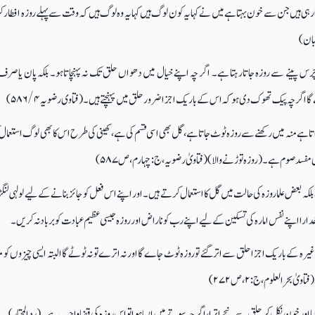
ارہی ہیں جن سے خون بہتا ہے میں نے کہا یہ کون لوگ ہیں کہا یہ وہ لوگ ہیں کہ وقت سے پہلے روزہ افطار 
بان)
س پینے سے روزہ جاتارہتا ہے۔ اگر چہ اپنے خیال میں دھواں حلق تک نہ پہنچاتاہو۔ بلکہ پان یاصرف 
گا اگرچہ پیک تھوک دی ہوکہ اس کے باریک اجزا ضرور حلق میں پہنچتے ہیں۔(فتاوی رضویہ
۴/ ۵۸۶)
ہا جاتا ہے منہ میں رکھنے سے روزہ ٹوٹ جاتاہے، گل بھی اسی قسم کی ہے، کھینی کی طرح اس کا بھی لوگ استعما
ھی مفسد صوم ہے۔ (روزہ توڑنے والا) (فتاویٰ رضویہ،ج:چہارم،ص
۵۸۷)
کہ بعض علماروزہ کی حالت میں گل کا استعمال کرتے ہیں۔اور اپنے اس فعل کو جائز بنانے کے لیے لولہی لنگ
را اپنے نفس امارہ کی تسکین کے لیے اپنے رب کو ناراض اور روزہ جیسی عظیم عبادت کو برباد نہ کریں۔
یرہ کے باریک اجزا حلق سے اتر گئے تو روزہ ٹوٹ جاے گا اور نہ اترے تو نہ ٹوٹے گا البتہ ایسی چیزوں کو م
(فتاویٰ بحرالعلوم،ج:
۲
،ص
۲۷۲)
ا اور خون نکل کر حلق سے نیچے اتر ا، اگر چہ سوتے میں ایسا ہوا تو اس روزہ کی قضاواجب ہے۔ (رد المحتار )