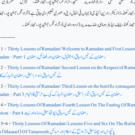
ریقہ)، مفتی سنی دارالافتا،مدینہ مسجد،آزادنگر،جمشیدپور،جھارکھنڈ، جنرل سکریٹر
ھارکھنڈ، ڈائریکٹر دارین اکیڈمی (جہاں فی الحال دینی و عصری تعلیم دی جاتی ہے) آزادنگر،جمشیدپور،جھا
ور،جھارکھنڈ، چیف ایڈیٹر دوماہی رضاے مدینہ(اردو،ہندی)،آزادنگر،جمشیدپور،جھارکھنڈ ۔
-------
: 1 –
Thirty Lessons of Ramadan: Welcome to Ramadan and First Lesson 
رمضان کے تیس اسباق: استقبال رمضان اور فضائل رمضان
dan – Part-1
 2 –
Thirty Lessons of Ramadan: Second Lesson on the Respect of Rama
کے تیس اسباق: دوسرا سبق، رمضان المبارک کا 
 3 –
Thirty Lessons of Ramadan: Third Lesson on the horrific consequen
رمضان کے تیس اسباق: تیسرا سبق، رمضان المبارک کی بے حرمتی کاانجام
dan – Part 3
 4 -
Thirty Lessons Of Ramadan: Fourth Lesson On The Fasting Of Ram
رمضان کے تیس اسباق: چوتھا سبق، روزہ اور نیت
ntion – Part 4
: 5-6 -
Thirty Lessons Of Ramadan: Lessons Five and Six On The Rul
پانچواں اور چھٹا سبق: تراویح کے احکام اور مسائل
 (Masaail) Of Taraaweeh