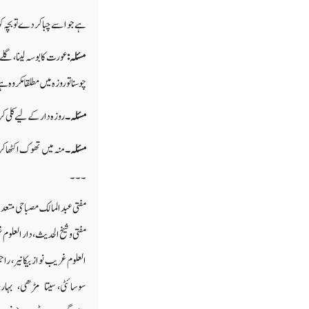
ہے جو اسے چبا کر دے تو بچہ کو
مسئلہ:
عورت کا بوسہ لینا، گلے 
چوسنا تو روزہ میں مطلقا مکروہ
مسئلہ۔
روزہ دارکے لیے کلی کرن
مسئلہ۔
منہ میں تھوک اکٹھا ک
۔۔۔
مفتی عبد المالک مصباحی متع
مفتی و شیخ الحدیث، دار العلوم غ
العلوم غریب نواز بیکانیر، را
سوسائٹی، سیتا مڑھی، بہار