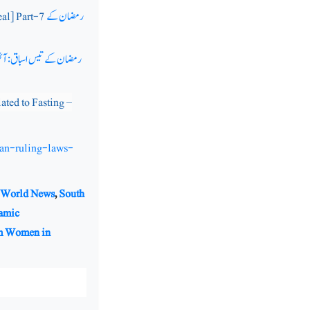
رمضان کے
al] Part-7
رمضان کے تیس اسباق: آٹ
ted to Fasting –
an-ruling-laws-
 World News
,
South
lamic
m Women in