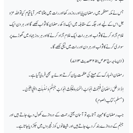
جس نے مکہ معظمہ میں رمضان پایا اور روز ہ رکھا اور رات میں جتنا میسر آیا قیام کیا تو اللہ عز و
جل اس کے لیے اور جگہ کے مقابلہ میں ایک لاکھ رمضان کا ثواب لکھے گا اور ہر دن ایک
غلام آزاد کرنے کا ثواب اور ہر رات ایک غلام آزاد کر نے کا اور ہر روز جہاد میں گھوڑے پر
سوار ی کرنے کا ثواب اور ہر دن اور رات میں نیکی لکھے گا۔
(ابن ماجہ،ج
۳
، ص:
۳۲۵
حدیث
۷۱۱۳)
رمضان المبارک کے مہینے کی عظمت بیان کرتے ہوئے یہ بھی فرمایاگیا ہے۔
ا ِذَا دَخَلَ رَمَضَانَُ فُتِحَتْ اَبْوَابُ السَّمَاءِ وَغُلِّقَتْ اَبْوَا بُ جَہَنَّمَ وَ سُلْسِلَتِ الشّیاطِیْنُ۔
(مسلم،کتاب الصوم)
جب رمضان کا مہینہ آتاہے تو آسمان یعنی رحمت کے دروازے کھول دیے جاتے ہیں اور
جہنم کے دروازے بندکردیے جاتے ہیں اور شیطانوں کو زنجیروں میں جکڑ دیا جا تا ہے۔