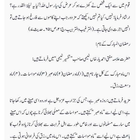
قوم میں سے ایک شخص نے کھڑے ہو کر عرض کی،یا رسول اللہ!کیا یہ لیلۃ القدر ہے؟
ارشاد فرما یا: نہیں، کیا تم نہیں دیکھتے کہ مزدور جب اپنے کاموں سے فارغ ہو جاتے ہیں تو
انہیں اجرت دی جاتی ہے۔ (الترغیب وا لترہیب،ج:
۲
،ص:
۶۵
۔حدیث
۷)
رمضان المبارک کے نام:
حضرت علامہ مفتی احمد یار خاں نعیمی صاحب ”تفسیر نعیمی“ میں فرماتے ہیں:
اس ماہ مبارک کے کل چار نام ہیں (
۱)
ماہ رمضان(
۲)
ماہ صبر (
۳)
ماہ مواسا ت۔ (
۴)
ماہ
وسعت رزق۔
مزید فرماتے ہیں: روزہ صبر ہے، جس کی جزا رب عز و جل ہے اور وہ اسی مہینے میں رکھا جاتا
ہے، اسی لیے اسے ”ماہ صبر“ کہتے ہیں۔ مواسات کے معنٰی بھلائی کرنا ہے چوں کہ اس مہینے
میں سارے مسلمانوں سے اورخاص طور سے اہل قرابت سے بھلائی کرنا زیادہ ثواب کا
باعث ہے اس لیے اسے ”ماہ مواسات“کہتے ہیں۔ اس ماہ میں رزق کی فراوانی ہو تی ہے۔