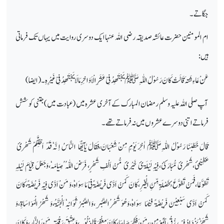
جگاتے۔
ام المومنین حضرت عائشہ صدیقہ رضی اللہ عنہاایک دوسری روایت میں یہاں تک فرماتی
ہیں:
عَنْ عَاءِشَۃَقَالَتْ کَانَ رَسُوْلُ اللّٰہِ ﷺ یَجْتَھِدُ فِیْ عَشَرِ الْاَوَاخِرِ مَالَا یَجْتَھِدُ فِیْ غَیْرِہِ۔ (ایضا)
آپ صلی اللہ علیہ وسلم رمضان المبارک کے آخری عشرہ میں (عبادت میں) جتنی کو شش
فرماتے اتنی دوسرے عشروں میں نہ فرماتے تھے۔
قَالَ خَطَبَنَا رَسُوْلُ اللّٰہِﷺ اٰخِرَ یَوْمٍ مِنْ شَعْبَانَ،فَقَالَ یٰآیُّھَا النَّاسُ اِ نَّہٗ قَدْ اَظِلَّکُمْ شَھْرئ
عَظِیْمئ،شَھْرئ مُّبَارَکئ،فِیْہِ لَیْلَۃئ خَیْرئ مُّنْ اَلْفِ شَھْرٍ، فَرَضَ اللّٰہُ ُصِیَامَہٗ،وَجَعَلَ قِیَامَ لَیْلِہِ
تَطَوَّعًا،فَمَنْ تَطَوَّعَ بِخَصْلَۃٍ مِّنَِ الْخَیْرِ،کَانَ کَمَنْ اَدَّی فَرِیْضَۃًفِیْ مَا سِوَاہٗ،وَ مَنْ اَدَّی فِیْہِ فَرِیْضَۃً،کَانَ
کَمَنْ اَدَّی سَبْعِیْنَ فَرِیْضَۃً فِیْمَا سِوَاہٗ،وَھُوَ شَھْر ُالصَّبْر ِ،وَالصَّبْرُ ثَوَابُہٗ اَلْجَنَّۃُ،وَ شَھْرُ الْمَوَاسَاۃِ،وَ
شَھَرُٗیَزُدَادُ فِیْہِ رِزْقُ اْلمُوْمِنِ،مَنَ فَطَّرَصَاءِمَا،کاَنَ َمغُفِرَۃً لِذُنُوْبِہٖ،وَعِتْقَ رَقْبَتِہٖ مَنَ النَّارِ،وَ کَانَ