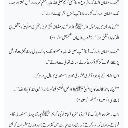
”جب رمضان المبارک شروع ہوتا تو نبی کریم صلی اللہ علیہ وسلم کمر ہمت کس لیتے اور جب
تک رمضان المبارک گزر نہ جاتا آپ بستر پر تشریف نہ لاتے“۔
”عَنْ عَاءِشَۃَ کَانَ رَسُوْلُ اللّٰہِ ﷺ اِذَا دَخَلَ رَمَضَانُ تَغَیَّرَ لَوْنُہٗ وَ کَثَرَتْ صَلٰوتُہٗ وَابْتَھَلَ فِی
الُّدُعَاءِ وَاَشْفَقَ مِنْہٗ“۔ (شعب الایمان،للبیھقی
۳/ ۰۱۱)
”جب رمضان المبارک آتا تو آپ صلی اللہ علیہ وسلم کا رنگ مبارک بدل جاتا، بکثرت نوافل
پڑھتے،خوب گڑ گڑا کر دعا کرتے اور اللہ تعالیٰ سے ڈرتے“۔
اس اہتمام کے باوجود آخری عشرہ کی محنت و مستعدی کا حال یہ ہوتا کہ۔
”عَنْ عَاءِشَۃَ قَالَتْ کَانَ النَّبِیُّ ﷺ اِذَا دَخَلَ الْعَشَرُ شَدَّ مِءْزَرَہٗ وَ اَحْیٰی لَیْلَہٗ وَاَیْقَظَ اَھْلَہٗ“۔
(بخاری
۱ / ۱۷۳/
مسلم
۱/ ۲۷۳)
جب رمضان المبارک کا آخری عشرہ آجاتا تونبی کریم ﷺ پوری پوری مستعدی ظاہر
فرماتے،راتوں کو زندہ کرتے(ساری رات عبادت میں گذارتے)اور ازواج مطہرات کو بھی