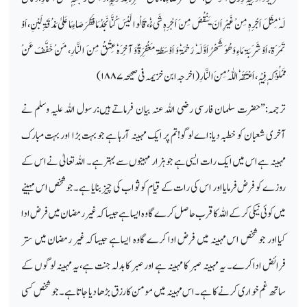
لَہٗ مِثَلَ اَجُرِہٖ مِنْ غَیْرِ اَنَ یَنْقُصَ مِنَ اَجْرِہٖ شَیءُٗ، قَالُوا لَیْسَ کُنَّا نَجَدُ مَا فَطَّرَصَاءِمَا عَلیٰ مَذُقَۃِ لَبْنِ،اَوْ
تَمَرَۃ،اَوْ شَرَبَۃ مَاءِ وَھُوَ شَھْرُ اَوَّلَہٗ رَحْمَۃٗ وَ اَوْسَطَۃ مَغُفِرَۃُٗوَ آخِرَہٗ عِتُقُ مِنَ النَّارِ، مَنْ خَفَّفَ عَنْ
مَمْلُوْکِہٖ فِیْہٖ،اَعْتَقَہٗ اللّٰہُ مِنَ النَّارِ (اخرجہ ابن خزیمہ فی صحیحہ
۱۸۸۷)
ترجمہ:”حضرت سلمان فارسی رضی اللہ عنہ بیان فرماتے ہیں:رسول اللہ علیہ وسلم نے
آخری شعبان کو خطبہ دیا:اے لوگو!تم پر ایک مہینہ آرہا ہے جو بہت بڑا اور بہت مبارک
مہینہ ہے اس میں ایک رات ایسی ہے جو ہزار مہینوں سے بہترہے۔ اللہ تعالیٰ نے اس کے
روزے کو فرض فرمایااور اس کی رات کے قیام کو ثواب کی چیز بنایا ہے۔جو شخص اس مہینے
میں کوئی نیکی کر کے اللہ کا قرب حاصل کرے گا وہ ایسا ہے جیسا کہ غیر رمضان میں فرض ادا
کیااور جو شخص اس مہینہ میں فرض ادا کرے گاوہ ایساہے جیساکہ غیر رمضان میں ستر
فرائض ادا کرے۔ یہ مہینہ صبر کا مہینہ ہے اور صبر کا بدلہ جنت ہے،یہ مہینہ لوگوں کے
ساتھ غم خواری کرنے کا ہے۔اس مہینہ میں مومن کا رزق بڑھا دیا جاتا ہے۔جو شخص کسی