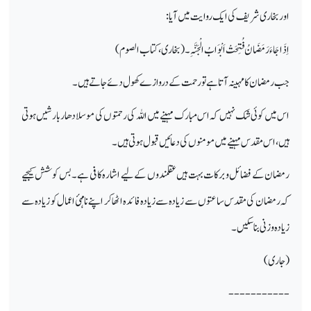
اور بخاری شریف کی ایک روایت میں آیا:
اِذَا جَاءَ رَمَضَانُ فُتِحَتْ اَبْوَابُ الْجَنَّہِ۔ (بخاری، کتاب الصوم)
جب رمضان کا مہینہ آتاہے تو رحمت کے دروازے کھو ل دئے جاتے ہیں۔
اس میں کوئی شک نہیں کہ اس مبارک مہینے میں اللہ کی رحمتوں کی موسلادھاربارشیں ہوتی
ہیں،اس مقدس مہینے میں مومنوں کی دعائیں قبول ہوتی ہیں۔
رمضان کے فضائل و برکات بہت ہیں عقلمندوں کے لیے اشارہ کافی ہے۔ بس کوشش کیجیے
کہ رمضان کی مقدس ساعتوں سے زیادہ سے زیادہ فائدہ اٹھا کر اپنے نامہئ اعمال کو زیادہ سے
زیادہ وزنی بناسکیں۔
(جاری)
-----------