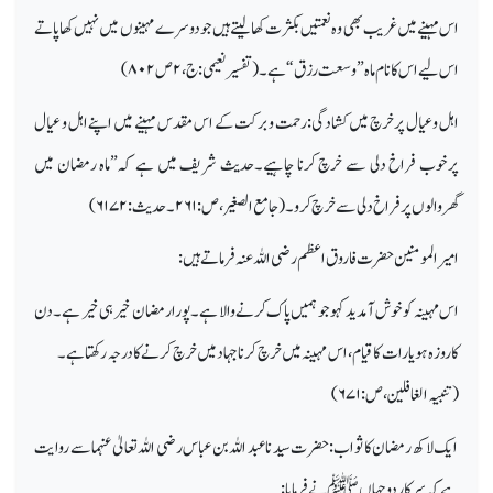
اس مہینے میں غریب بھی وہ نعمتیں بکثرت کھالیتے ہیں جو دوسرے مہینوں میں نہیں کھا پاتے
اس لیے اس کانام ماہ ”وسعت رزق“ہے۔ (تفسیر نعیمی:ج،
۲
ص
۸۰۲)
اہل وعیال پر خرچ میں کشادگی:رحمت و برکت کے اس مقدس مہینے میں اپنے اہل و عیال
پرخوب فراخ دلی سے خرچ کرنا چاہیے۔حدیث شریف میں ہے کہ”ماہ رمضان میں
گھروالوں پر فراخ دلی سے خرچ کرو۔ (جامع الصغیر،ص:
۲۶۱
۔حدیث:
۶۱۷۲)
امیر المومنین حضرت فاروق اعظم رضی اللہ عنہ فرماتے ہیں:
اس مہینہ کوخوش آمدید کہوجو ہمیں پاک کرنے والا ہے۔ پورا رمضان خیر ہی خیر ہے۔ دن
کا روزہ ہو یا رات کا قیام، اس مہینہ میں خرچ کرناجہاد میں خرچ کرنے کا درجہ ر کھتا ہے۔
(تنبیہ الغافلین، ص:
۶۷۱)
ایک لاکھ رمضان کا ثواب: حضر ت سید نا عبد اللہ بن عباس رضی اللہ تعالیٰ عنہما سے روایت
ہے کہ سرکار دوجہاں ﷺ نے فرمایا: