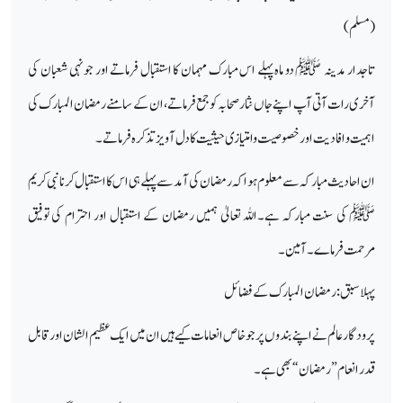
(مسلم )
تاجدار مدینہ ﷺ دو ماہ پہلے اس مبارک مہمان کا استقبال فرماتے اور جونہی شعبان کی
آخری رات آتی آپ اپنے جاں نثار صحابہ کو جمع فرماتے،ان کے سامنے رمضان المبارک کی
اہمیت و افادیت اور خصوصیت وامتیازی حیثیت کا دل آویز تذکرہ فرماتے۔
ان احادیث مبارکہ سے معلوم ہواکہ رمضان کی آمد سے پہلے ہی اس کا استقبال کرنا نبی کریم
ﷺ کی سنت مبارکہ ہے۔اللہ تعالیٰ ہمیں رمضان کے استقبال اور احترام کی توفیق
مرحمت فرماے۔آمین۔
پہلا سبق : رمضان المبارک کے فضائل
پرودگار عالم نے اپنے بندوں پر جو خاص انعامات کیے ہیں ان میں ایک عظیم الشان اور قابل
قدر انعام”رمضان“ بھی ہے۔