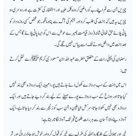
چیزیں جن سے تم اپنے رب کوراضی کرو وہ کلمہ طیبہ اور استغفار کی کثرت ہے اور دوسری دو
چیزیں یہ ہیں کہ جنت کی طلب کرو اور جہنم کی آگ سے پناہ مانگو۔جو شخص کسی روزہ دار کو
پانی پلائے حق تعالیٰ شانہ(روز قیامت)میرے حوض سے اس کو ایسا پانی پلائے گا جس کے
بعد جنت میں داخل ہونے تک اسے پیاس نہیں لگے گی۔
رمضان کی پہلی رات کے متعلق حضرت عبد اللہ ابن مسعود نبی کریم ﷺ سے نقل کرتے
ہیں:
اس میں جنت کے سب دروازے کھول دئے جاتے ہیں پورا مہینہ ایک دروازہ بھی بند نہیں
کیا جاتا اور دوزخ کے سب دروازے پورے مہینے کے لیے بند کر دیے جاتے ہیں اور ایک
دروازہ بھی نہیں کھولا جاتا،سرکش شیاطین و جن سب کو زنجیر سے بند کر دیا جاتاہے،ایک
آواز دینے والا آسمان سے ہر رات طلوع فجر تک آواز لگاتا رہتا ہے:
خیر اور بھلائی کے طلبگارو!اللہ کی طرف سے خیر کو قبول کرواور خوش ہوجاؤ،برائی اور شر