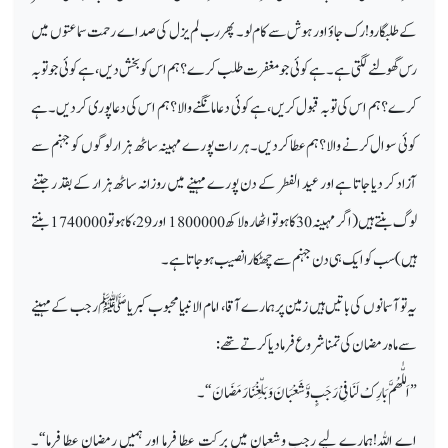
کے طلبگارو!رک جاؤ اور ہوش سے کام لو۔ پھر رب لم یزل کی صداے رحمت سماعتوں میں
رس گھولنے لگتی ہے۔ ہے کوئی جو مغفرت طلب کرے؟ ہم اس کو بخش دیں،ہے کوئی جو توبہ
کرے؟ ہم اس کی توبہ قبول کریں، ہے کوئی دعا مانگنے والا؟ہم اس کی دعاپوری کردیں۔ ہے
کوئی سوال کرنے والا؟ہم عطا کردیں۔ ہر رات پورے مہینہ ساٹھ ہزار لوگوں کو جہنم سے
آزاد کر دیا جاتا ہے اور عید الفطر کے دن پورے مہینے میں روزانہ ساٹھ ہزار کے بقد ر جتنے
لوگ بنتے ہیں (اگر مہینہ 30 کا ہوتواٹھارہ لاکھ 1800000 اور 29،کا ہوتو1740000بنتے
ہیں) سب کو ایک ہی دن جہنم سے چھٹکارا نصیب ہوجاتا ہے۔
یہ توآسمانوں کی باتیں ہیں زمین پر ہمارے آقا، امام الانبیا محبوب کبریا ﷺرجب کے مہینے
سے ماہ رمضان کی تمنا شروع فرمادیا کرتے تھے:
”اَللّٰھُمَّ بَارِکْ لَنَا فِیْ رَجَبٍ وَّشَعْبَانَ وَ بَلِّغْنَا رَمَضَانَ“۔
اے اللہ!ہمارے لیے رجب وشعبان میں برکت عطا فرما اور ہمیں رمضان عطا فرما“۔