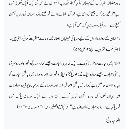
ماہ رمضان المبارک کے فیضان کا کیا کہنا، اللہ رب العزت نے اس کی ایک ایک گھڑی میں
بے شمار خیر و برکت جمع فرمادی ہے، عرش اٹھانے والے فرشتے روزہ داروں کی دعاپر آمین
کہتے ہیں۔اور ایک حدیث پاک میں آیاہے:
رمضان کے روزہ داروں کے لیے دریا کی مچھلیاں افطار تک دعاے مغفرت کرتی رہتی ہیں۔
(الترغیب وا لترہیب،ج:
۲
،ص:
۵۵)
اسلام میں عبادت دو طرح کی ہے۔ ایک ظاہری عبادت،جیسے نماز، اورحج و غیرہ او ر دوسری
باطنی عبادت،جیسے روزہ،نیک نیتی اورپاکیزہ خیالی وغیرہ۔ ان دونوں میں باطنی عبادت کو
زیادہ اہمیت حاصل ہے کیوں کہ باطنی احوال اللہ اور بندوں کے درمیان پوشیدہ معاملات
ہیں یہاں تک کہ بندہ انہیں ظاہر کرے اسی وجہ سے ایک حدیث پاک میں
فرمایاگیاہے:”روزہ عبادت کا دروازہ ہے“۔ ( ا لجامع الصغیر، ص:
۶۴۱
، حدیث
۰۱۴۲)
انعام ربانی: