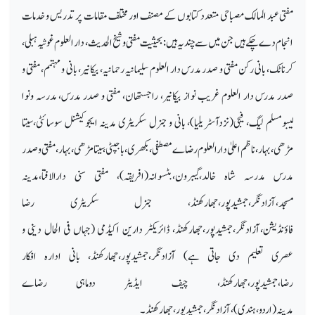
مفتی عبد المالک مصباحی متعدد کتابوں کے مصنف اور مختلف مقامات پر تدریس و خدمات
انجام دے چکے ہیں جن میں سے چند یہ ہیں: بحیثیت مفتی و شیخ الحدیث، دار العلوم غوثیہ ہبلی،
کرناٹک، بانی رکن مفتی و صدر مدرس دار العلوم سلیمانیہ رحمانیہ، بیکانیر، بانی و مہتمم، مفتی و
صدر مدرس دار العلوم غریب نواز بیکانیر، راجستھان، مفتی و صدر مدرس، مدرسہ ونوا
لیبومسلم لیگ، فیجی(نزدآسٹریلیا)، بانی و جنرل سکریٹری مدینہ ایجوکیشنل سوسائٹی، سیتا
مڑھی، بہار، ناظم اعلیٰ دارالعلوم رضاے مصطفی،بکھری،باجپٹی،سیتامڑھی،بہار، مفتی و صدر
مدرس مدرسہ شاہ خالد،گیبرون،بٹسوانہ(افریقہ)، مفتی سنی دارالافتا،مدینہ
مسجد،آزادنگر،جمشیدپور،جھارکھنڈ، جنرل سکریٹری رضا
فاؤنڈیشن،آزادنگر،جمشیدپور،جھارکھنڈ، ڈائریکٹر دارین اکیڈمی (جہاں فی الحال دینی و
عصری تعلیم دی جاتی ہے) آزادنگر،جمشیدپور،جھارکھنڈ، بانی ادارہ افکار
رضا،جمشیدپور،جھارکھنڈ، چیف ایڈیٹر دوماہی رضاے
مدینہ(اردو،ہندی)،آزادنگر،جمشیدپور،جھارکھنڈ ۔