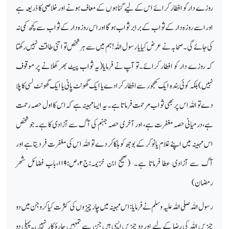
روزے دار کو افطار کرائے اس کے لیے گناہوں کے معاف ہونے اور خلاصی کا ذریعہ ہے
اور اسے روزہ دار کے ثواب کے برابر ثواب ہوگااور اس روزہ دار کے ثواب سے کچھ کمی نہ
کی جائے گی۔صحابہ نے عرض کیا یا رسول اللہ!ہم میں سے ہر شخص تو اتنی طاقت نہیں رکھتا
کہ روزے دار کو افطار کرائے۔تو آپ نے فرمایا(یہ ثواب پیٹ بھر کھلانے پر موقوف
نہیں)بلکہ کوئی بندہ ایک کھجور سے افطار کرادے یا ایک گھونٹ پانی یا ایک گھونٹ لسی کا پلا
دے تو اللہ اس پر بھی ثواب مرحمت فرماتا ہے۔ یہ ایسا مہینہ ہے کہ اس کا اول حصہ رحمت
ہے،درمیانی حصہ مغفرت ہے، اور آخری حصہ جہنم کی آگ سے آزادی کا ہے۔جو شخص
اس مہینہ میں اپنے غلام یا نوکر کے بوجھ کو ہلکاکر دے تو اللہ اس کی مغفرت فر دیتا ہے اور
آگ سے آزادی عطا فرماتا ہے۔ (صحیح ابن خزیمہ:ج
۲
،ص:
۱۱۹
،باب فضائل شھر
رمضان)
رسول اللہ صلی اللہ علیہ وسلم نے فرمایا: اس مہینہ میں چار چیزوں کی کثرت کیا کروجن میں دو
چیزیں اللہ کی رضا کے لیے اور دو چیزیں ایسی ہیں جن سے تمہیں چارۂ کار نہیں۔پہلی دو