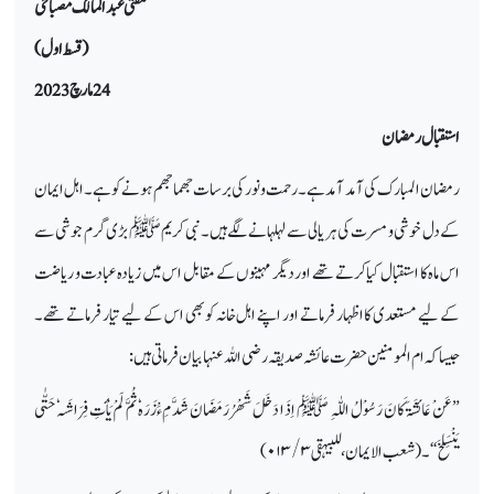
مفتی عبد المالک مصباحی
(
قسط اول)
24 مارچ 2023
استقبال رمضان
رمضان المبارک کی آمد آمد ہے۔رحمت و نور کی برسات جھما جھم ہونے کو ہے۔اہل ایمان
کے دل خوشی و مسرت کی ہر یالی سے لہلہانے لگے ہیں۔نبی کریم ﷺ بڑی گرم جوشی سے
اس ماہ کا استقبال کیا کرتے تھے اور دیگر مہینوں کے مقابل اس میں زیادہ عبادت و ریاضت
کے لیے مستعدی کااظہار فرماتے اور اپنے اہل خانہ کوبھی اس کے لیے تیار فرماتے تھے۔
جیسا کہ ام المومنین حضرت عائشہ صدیقہ رضی اللہ عنہا بیان فرماتی ہیں:
”عَنْ عَائشَۃَ کَانَ رَسُوْلُ اللّٰہِ ﷺ اِذَا دَخَلَ شَھْرُ رَمَضَانَ شَدَّ مِءَْزَرَہٗ ثُمَّ لَمْ یَأْتِ فِرَاشَہٗ حَتّٰی
یَنْسَلِخَ“۔ (شعب الایمان،للبیہقی
۳ / ۰۱۳)