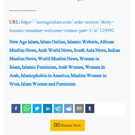
-----------
URL:
https://newageislam.com/urdu-section/thirty-
lessons-ramadan-welcome-virtues-part-1/d/129392
New Age Islam
,
Islam Online
,
Islamic Website
,
African
Muslim News
,
Arab World News
,
South Asia News
,
Indian
Muslim News
,
World Muslim News
,
Women in
Islam
,
Islamic Feminism
,
Arab Women
,
Women In
Arab
,
Islamophobia in America
,
Muslim Women in
West
,
Islam Women and Feminism
Donate Now