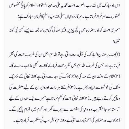
اس ماہ مبارک میں اللہ رب العزت امت محمدیہ علیٰ صاحبہا الصلوٰۃ و السلام کو پانچ مخصوص
نعمتوں سے سرفرازفرماتا ہے۔ سرکار دوجہاں صلی اللہ علیہ و سلم کا فرما ن مبارک ہے:
”میری امت کو ماہ رمضان میں پانچ چیزیں ایسی عطا کی گئی ہیں جو مجھ سے پہلے کسی نبی کونہ
ملیں:
(
۱)
جب رمضان المبارک کی پہلی رات ہوتی ہے تو اللہ عزو جل ان کی طرف رحمت کی نظر
فرماتاہے اور جس کی طرف اللہ عزوجل نظر رحمت فرمائے گا اسے کبھی عذاب نہ دے گا۔
(
۲)
شام کے وقت ان کے منہ کی بو (جو بھوک کی وجہ سے ہوتی ہے) اللہ تعالیٰ کے نزدیک
مشک کی خوشبوسے زیادہ بہتر ہے۔(
۳)
فرشتے ہر رات اوردن ان کے لیے مغفرت کی
دعائیں کرتے رہتے ہیں۔(
۴)
اللہ تعالیٰ جنت کو حکم فرماتا ہے ”میرے نیک بندوں کے لیے
آراستہ ہو جا عنقریب وہ دنیا کی مشقت سے میرے گھر اور کرم میں آرام پائیں گے۔
(
۵)
جب ماہ رمضان کی آخری رات آتی ہے تو اللہ عزوجل سب کی مغفرت فرما دیتا ہے۔