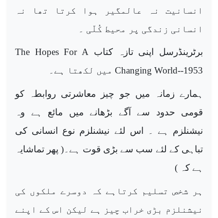
انسانیت نہ عالمگیر ہوا کرتا تھا نہ
انسانی زندگی پر محیط کُلّی ۔
برٹرینڈرسل اپنی تازہ کتاب
The Hopes For A
Changing World--1953
میں لکھتا ہے۔
ہمارے زمانہ میں جو چیز معاشرتی روابطہ کو
قومی حدود سے آگے بڑھانے میں مائع ہے وہ
نیشنلزم ہے ۔ اس لئے نیشنلزم نوع انسانی کی
تباہی کے لئے سب سے بڑی قوت ہے۔( پھر تماشایہ
ہے کہ )
ہر شخص تسلیم کرتاہے کہ دوسرے ملکوں کی
نیشنلزم بڑی خراب چیز ہے لیکن اس کے اپنے