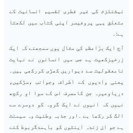
نیشنلزم کی غیر فطری تقسیم انسانیت کے
متعلق یہی پروفیسر اپنی کتاب میں لکھتا
ہے:۔
آج ایک برّاعظم کی مثال یوں سمجھئے کہ ایک
زرخیزکھیت ہے جس میں انسانوں نے نہایت
نامعقولیت سے دیواریں کھڑی کررکھی ہیں۔
یعنی وادیوں کے اطراف وجوانب ،سڑکیں،
دریاوعیرہ جن کامصرف اس کے سوا او رکچھ
نہیں کہ انہوں نے ایک گروہ کو دوسرے سے
الگ کر رکھا ہے ۔اور جذبہ وطنیت وہ سیمنٹ
ہے جو ان زندہ اینٹوں کو باہمدگربوط کئے