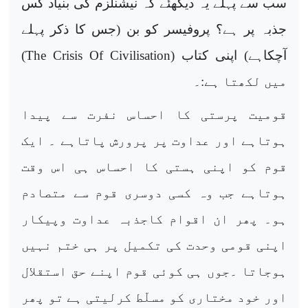
سب سے پہلے یہ دیکھئے کہ نیشنلزم کی بنیاد کس
جذبہ پر ہے؟ پروفیسر کو بن (جس کا ذکر پہلے
آچکاہے) اپنی کتاب (
The Crisis Of Civilisation
)
میں لکھتا ہے:۔
قومیت پرستی کا احساس نفرت سے پیدا
ہوتاہے اور عداوت پر پرورش پاتاہے ۔ ایک
قوم کو اپنی ہستی کا احساس ہی اس وقت
ہوتاہے جب وہ کسی دوسری قوم سے متصادم
ہو۔ پھر ان اقوام کاجذبہ عداوت وپیکار
اپنی قومی وحدت کی تکمیل پر ہی ختم نہیں
ہوجاتا ۔جوں ہی کوئی قوم اپنے حق استقلال
اور خود مختاری کو مسلّط کرلیتی ہے تو پھر