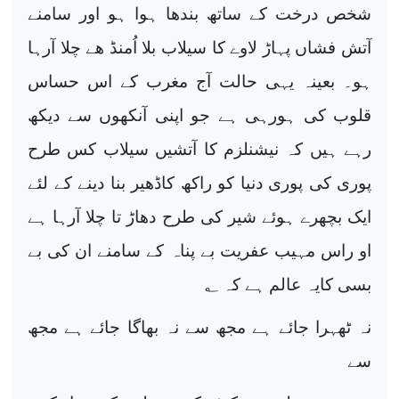
شخص درخت کے ساتھ بندھا ہوا ہو اور سامنے
آتش فشاں پہاڑ لاوے کا سیلاب بلا اُمنڈ ھے چلا آرہا
ہو۔ بعینہ یہی حالت آج مغرب کے اس حساس
قلوب کی ہورہی ہے جو اپنی آنکھوں سے دیکھ
رہے ہیں کہ نیشنلزم کا آتشیں سیلاب کس طرح
پوری کی پوری دنیا کو راکھ کاڈھیر بنا دینے کے لئے
ایک بچھرے ہوئے شیر کی طرح دھاڑ تا چلا آرہا ہے
او راس مہیب عفریت بے پناہ کے سامنے ان کی بے
بسی کایہ عالم ہے کہ ؂
نہ ٹھہرا جائے ہے مجھ سے نہ بھاگا جائے ہے مجھ
سے