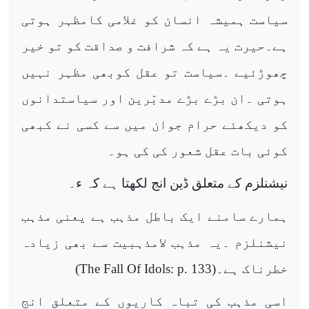
سیاست ہمیشہ انسان کو غلامی کامظہر ہوتی
ہے۔حیرت یہ ہے کہ شرافت و صداقت کو تو خیر
چھوڑئیے ۔سیاست تو عقل کوبھی مظہر نہیں
ہوتی ۔ان بڑے بڑے مدبّرین اور سیاستدانوں
کو دیکھئے حرام جوان میں سے کسی نے کبھی
کوئی بات عقل شعور کی کی ہو۔
نیشنلزم کے متعلق ڈین انج لکھتا ہے کہ ء۔
ہمارے سامنے ایک باطل مذہب ہے یعنی مذہب
نیشنلزم ۔یہ مذہب لامذہبیت سے بھی زیادہ
خطرناک ہے۔(
The Fall Of Idols: p. 133
)
اسی مذہب کی تباہ کاریوں کے متعلق انج