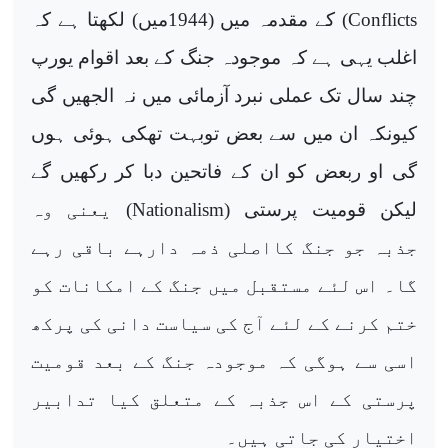
Conflicts
) کے مقدمہ میں (1944میں) لکھتا ہے کہ
اغلب یہی ہے کہ موجودہ جنگ کے بعد اقوام یورپ
چند سال تک عملی نبرد آزمائی میں نہ الجھیں گی
کیونکہ ان میں سے بعض توبہت تھکی ہوئی ہوں
گی او ربعض کو ان کے فاتحین دبا کر رکھیں گے
لیکن قومیت پرستی (
Nationalism
) یعنی وہ
جذبہ جو جنگ کااصلی ذمہ دارہے باقی رہے
گا۔ اس لئے مستقبل میں جنگ کے امکانات کو
ختم کرنے کے لئے آج کی سیاست دانی کی پرکھ
اسی سے ہوگی کہ موجودہ جنگ کے بعد قومیت
پرستی کے اس جذبہ کے متعلق کیا تدابیر
اختیار کی جاتی ہیں۔