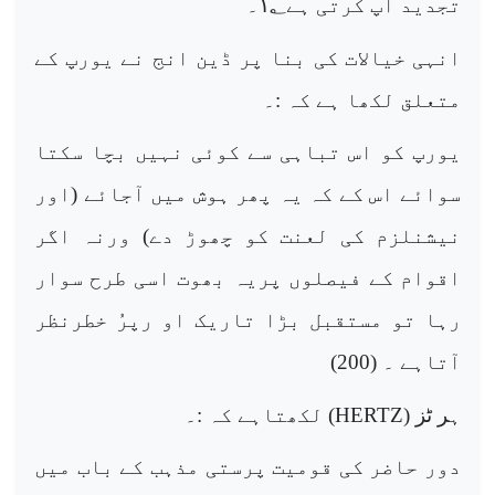
تجدید آپ کرتی ہے
؂۔
۱
انہی خیالات کی بنا پر ڈین انج نے یورپ کے
متعلق لکھا ہے کہ :۔
یورپ کو اس تباہی سے کوئی نہیں بچا سکتا
سوائے اس کے کہ یہ پھر ہوش میں آجائے (اور
نیشنلزم کی لعنت کو چھوڑ دے) ورنہ اگر
اقوام کے فیصلوں پریہ بھوت اسی طرح سوار
رہا تو مستقبل بڑا تاریک او رپرُ خطرنظر
آتاہے ۔ (200)
ہر ٹز (
HERTZ
) لکھتاہے کہ :۔
دور حاضر کی قومیت پرستی مذہب کے باب میں