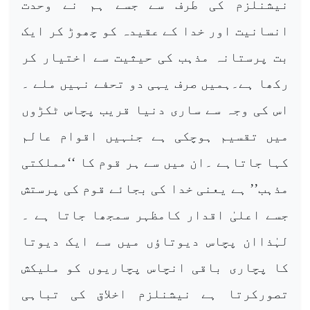
نیشنلزم کی طرف سے جسے ہم نے وحدت
انسانیت اور خدا کے عقیدہ کو چھوڑ کر ایک
بت پرستانہ مذہب کی حیثیت سے اختیار کر
رکھا ہے۔ہمیں صرف یہی دو تحفے نہیں ملے ۔
اس کی وجہ سے ساری دنیا قریب پچاس ٹکڑوں
میں تقسیم ہوچکی ہے جنہیں اقوام عالم
کہا جاتاہے ۔ان میں سے ہر قوم کا ‘‘مملکتی
مذہب’’ ہے یعنی خدا کی بجائے قوم کی پرستش
جسے اعلیٰ اقدار کامظہر سمجھا جاتا ہے ۔
لہٰذاان پچاس دیوتاؤں میں سے ایک دیوتا
کا پچاری باقی انچاس پچاریوں کو ملیکش
تصورکرتا ہے نیشنلزم اخلاق کی تباہی