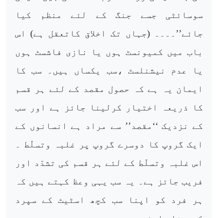
سوسائٹی جسے جنگ کے لئے منظم کیا
جائے’’۔۔۔۔ (جہاں تک اخلاق کاتعقل ہے) اس
باب میں کمیونسٹ ہوں یا نازی فاشسٹ ہوں
یا عدم نیشنلسٹ ،سب یکساں ہیں۔ سب کا
ایمان یہ ہے کہ حصول مقصد کے لئے ہر قسم
کا ذریعہ اختیار کرلینا جائز ہے اور سب
کے نزدیک ‘‘مقصد’’ سے مراد ہے انسانوں کے
ایک گروپ کا دوسرے گروپ پر غلبہ وتسلّط ۔
اس غلبہ وتسلّط کے لئے ہر قسم کی تشدّد اور
فریب جائز ہے۔ یہ سب یہی وعظ کہتے ہیں کہ
ہر فرد کو اپنا سب کچھ اسٹیٹ کے سپرد