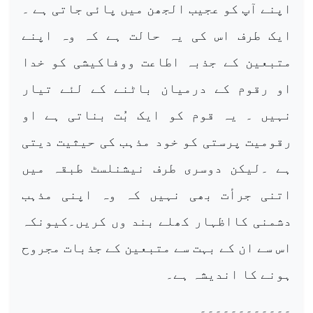
اپنے آپ کو عجیب الجھن میں پائی جاتی ہے ۔
ایک طرف اس کی یہ حالت ہے کہ وہ اپنے
متبعین کے جذبہ اطاعت ووفاکیشی کو خدا
او رقوم کے درمیان باٹنے کے لئے تیار
نہیں ۔ یہ قوم کو ایک بُت بناتی ہے او
رقومیت پرستی کو خود مذہب کی حیثیت دیتی
ہے ۔لیکن دوسری طرف نیشنلسٹ طبقہ میں
اتنی جرأت بھی نہیں کہ وہ اپنی مذہب
دشمنی کااظہار کھلے بند وں کریں۔کیونکہ
اس سے ان کے بہت سے متبعین کے جذبات مجروح
ہونے کا اندیشہ ہے۔
۔۔۔۔۔۔۔۔۔۔۔۔