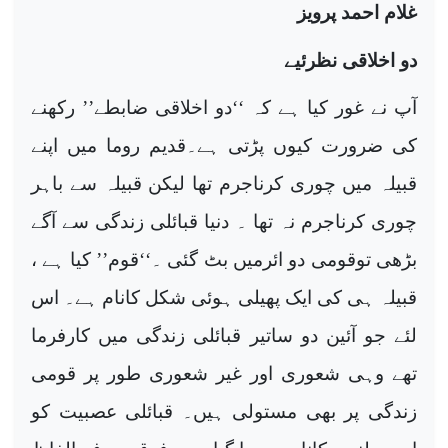
غلام احمد پرویز
دو اخلاقی نظرئیے
آپ نے غور کیا ہے کہ ‘‘دو اخلاقی ضابطے’’ رکھنے
کی ضرورت کیوں پڑتی ہے۔قدیم روما میں اپنے
قبیلہ میں چوری کرناجرم تھا لیکن قبیلہ سے باہر
چوری کرناجرم نہ تھا ۔ دنیا قبائلی زندگی سے آگے
بڑھی توقومی دو ائرمیں بٹ گئی ۔‘‘قوم’’ کیا ہے ،
قبیلہ ہی کی ایک پھیلی ہوئی شکل کانام ہے۔ اس
لئے جو آئین دو ساتیر قبائلی زندگی میں کارفرما
تھے وہی شعوری اور غیر شعوری طور پر قومی
زندگی پر بھی مستولی ہیں۔ قبائلی عصبیت کو