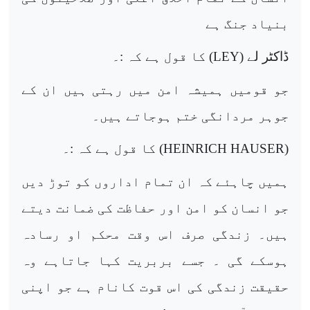
بنیاد جنگ ہے
ڈاکٹر لے (
LEY
) کا قول ہے کہ :۔
جو قومیں ہمیشہ امن میں رہتی ہیں ان کے
جوہر مردانگی ختم ہوجاتے ہیں۔
(
HEINRICH HAUSER
) کا قول ہے کہ :۔
ہمیں چاہئے کہ ان تمام اداروں کو توڑ دیں
جو انسان کو امن اور حفاظت کی ضمانت دیتے
ہیں۔ زندگی صرف اس وقت محکم او رسادہ
ہوسکے گی ۔ جسے بربریت کہا جاتاہے وہ
حقیقت زندگی کی اس قوت کانام ہے جو اپنی