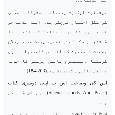
نیشنلزم ایک بُت پرستانہ ،مشرکانہ مذہب
کی شکل اختیار کرچکی ہے۔ ایسا مذہب جو
فساد اور تفریق انسانیت کے لئے ایسا
طاقتور ہے کہ کوئی توحید پرست مذہب ،فلاح
ووحدت انسانیت کے لئے اس کامقابلہ نہیں
کرسکتا ۔نیشنلزم یانسل پرستی کا جذبہ
بالکل پاگلوں کامسلک ہے۔(203-184)
اس کی وضاحت اس نے اپنی دوسری کتاب
(
Science Liberty And Peace
) میں اس طرح کی
ہے:۔
لارڈایکٹن نے 1862ء میں لکھا تھا کہ نیشنلزم