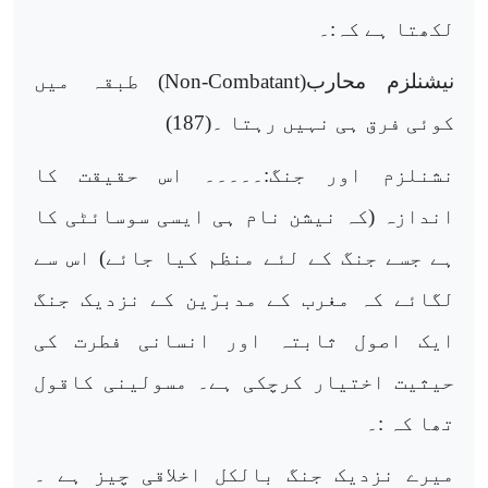
لکھتا ہے کہ:۔
نیشنلزم محارب(
Non-Combatant
) طبقہ میں
کوئی فرق ہی نہیں رہتا ۔(187)
نشنلزم اور جنگ:۔۔۔۔۔ اس حقیقت کا
اندازہ (کہ نیشن نام ہی ایسی سوسائٹی کا
ہے جسے جنگ کے لئے منظم کیا جائے) اس سے
لگائے کہ مغرب کے مدبرّین کے نزدیک جنگ
ایک اصول ثابتہ اور انسانی فطرت کی
حیثیت اختیار کرچکی ہے۔ مسولینی کاقول
تھا کہ :۔
میرے نزدیک جنگ بالکل اخلاقی چیز ہے ۔