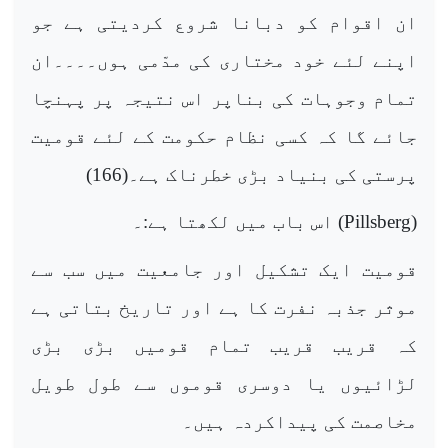
ان اقوام کو دبانا شروع کردیتی ہے جو
اپنے لئے خود مختاری کی مدّمی ہوں۔۔۔۔ان
تمام وجوہات کی بناپر اس نتیجہ پر پہنچا
جائے گا کہ کسی نظام حکومت کے لئے قومیت
پرستی کی بنیاد بڑی خطرناک ہے۔(166)
(
Pillsberg
) اس باب میں لکھتا ہے:۔
قومیت ایک تشکیل اور جامعیت میں سب سے
موثر جذبہ نفرت کا ہے اور تاریخ بتاتی ہے
کہ قریب قریب تمام قومیں بڑی بڑی
لڑائیوں یا دوسری قوموں سے طول طویل
مخاصمت کی پیداکردہ ہیں۔