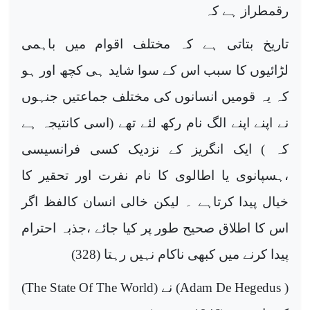
رقمطراز ہے کہ
تاریخ بتاتی ہے کہ مختلف اقوام میں باہمی
لڑائیوں کا سبب اس کے سوا شاید ہی کچھ اور ہو
کہ یہ قومیں انسانوں کی مختلف جماعتیں جنہوں
نے اپنے اپنے الگ نام رکھ لئے تھے (اسی کانتیجہ ہے
کہ ) ایک انگریز کے نزدیک کسی فرانسیسی
،ہسپانوی یا اطالوی کا نام نفرت اور تحقیر کا
خیال پیدا کرتاہے ۔ لیکن خالی انسان کالفظ اگر
اس کا اطلاق صحیح طور پر کیا جائے ،جذبہ احترام
پیدا کرنے میں کبھی ناکام نہیں رہتا (328)
(
Adam De Hegedus
) نے (
The State Of The World
)