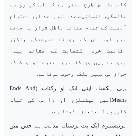
کاباعث اس طرح بنتی ہے کہ اس کی رو سے
عالمگیر انسانیت خدا ئے واحد اور احترام
آدمیت کے تمام عقائد باطل قرار پا جاتے
ہیں اور ان کے بجائے علیحدگی ،تکبّر
انانیت خود اکتفایت کے عقائد پیدا
ہوجاتے ہیں جن کانتیجہ نفرت اورجنگ کا
جواز ہی نہیں بلکہ وجوب ہوتاہے۔
یہی ہکسلے اپنی ایک او رکتاب (
Ends And
Means
)میں نیشنلزم او را س کی تباہ
کاریوں کے متعلق لکھتا ہےء۔
ہرنیشنلزم ایک بت پرستانہ مذہب ہے جس میں