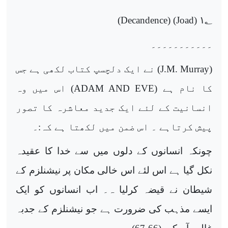
)
Decandence) (Joad
۱
؂ (
۔۔۔۔۔۔۔۔۔۔۔
(
J.M. Murray
) نے ایک دلچسپ کتاب لکھی ہے جس
کا نام ہے (
ADAM AND EVE
) اس میں وہ
انسانیت کے لئے ایک جدید معاشرہ کا تصور
پیش کرتاہے ۔ اس ضمن میں لکھتا ہے کہ:۔
چونکہ انسانوں کے دلوں میں سے خدا کا عقیدہ
نکل گیا ہے اس لئے اس خالی مکان پر نیشنلزم کے
شیطان نے قیضہ کرلیا ہ۔ اب انسانوں کو ایک
ایسے مذہب کی ضرورت ہے جو نیشنلزم کے جدبہ