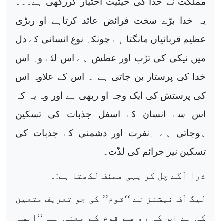
مملکت نے خدا کی حیثیت اختیار کررکھی ہے۔۔۔
یہ خدا بڑے سخت فرائض عائد کرتاہے او ربڑی
عظیم قربانیاں مانگتا ہے چونکہ نوع انسانی کے دل
میں نیکی کی تڑپ اور عطش ہے اس لئے وہ اس
خدا کی پرستار بن جاتی ہے ۔ اس کے علاوہ اس
کی پرستش کی ایک وجہ او ربھی ہے اور وہ یہ کہ
اس سے انسان کے اسفل جذبات کی تسکین
ہوجاتی ہے ۔نفرت اور دشمنی کے جذبات کی
تسکین نیز جرائم کی لذّت۔
ذرا آگے چل کر یہی مصنّف لکھتا ہے:۔
لیگ آف نیشنز نے ‘‘قوم’’ کی جو تعریف متعین
کی ہے اس کی رو سے قوم کے معنی ہیں‘‘ایسی