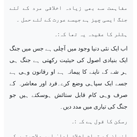
مفاہمت سے بھی زیادہ اخلاقی مرد کے لئے
جنگ ایسی چیز ہے جیسے عورت کے لئے حمل ۔
ہٹلر کا عقیدہ یہ تھا کہ:۔
اب ایک نئی دنیا وجود میں آچلی ہے جس میں جنگ
ایک بنیادی اصول کی حیثیت رکھتی ہے جنگ ہی
ہر شے کے ناپنے کا پیمانہ ہے او رقانون وہی ہے
جسے ایک سپاہی وضع کرے۔فرد اور معاشرہ کے
صرف وہی کام قابل ستائش ہوسکتے ہیں جو
جنگ کی تیاری میں مدد دیں۔
رسکن کا قول ہے کہ :۔
انسان کے تمام اخلاق اعلیٰ اور صلاحیتوں کی