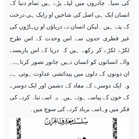
کی سیاہ چادروں میں لپٹے پڑے ہیں تمام دنیا کے
انسان ایک ہی اصل کی شاخیں او رایک ہی درخت
کے پتے ہیں ۔لیکن انسان نے دریاؤں او رپہاڑوں کی
غیر فطری حدوں سے اس وحدت کے اس طرح
ٹکڑے ٹکڑے کر رکھے ہیں کہ دریا کے اس پاربسنے
والے انسانوں کو انسان نہیں جانور تصور کرتاہے۔
ان دونوں کے دلوں میں پیدائشی عداوت ہوتی ہے
وہ ایک دوسرے کے مفاد کے دشمن اور ایک دوسرے
کے خون کے پیاسے ہوتے ہیں۔ یہ اسے تباہ کرنے کی
فکر میں وہاسے برباد کرنے کی سوچ میں۔