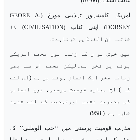
غالب آسکے۔(66-67)
امریکہ کامشہور تہذیبی مورخ (
GEORE A.
DORSEY
) اپنی کتاب (
CIVILISATION
) کا
خاتمہ ان الفاظ پر کرتاہے :۔
میں خوش ہو ں کہ زندہ ہوں مجھے امریکی
ہونے پر فخر ہے۔لیکن مجھے اس سے بھی
زیادہ فخر ایک انسان ہونے پر ہے (اس لئے
کہ ) آج ہماری قومیت پرستی، نوع انسانی
کی بدترین دشمن اورتہذیب کے لئے شدید
خطرہ ہے۔( 958)
مذہب قومیت پرستی میں ‘‘حب الوطنی’’ کے
جذبہ کو بلند ترین خصوصیت انسانیت سمجھا جاتا