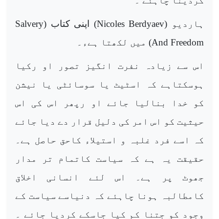
کردینا چاہئے ۔
ہاردیو (
Nicoles Berdyaev
) اپنی کتاب (
Salvery
And Freedom
) میں لکھتا ہےء۔
اس سے زیادہ نفرت انگیز تصور او رکیا
ہوسکتاہے کہ اسٹیٹ یا سوسائٹی یا نیشن
کو خدا بنالیا جائے او رپھر اس کی اس
حیثیت کو اس امر کی دلیل قرار دے دیا جائے
کہ اسے فرد غلبہ و استیلاء کاحق حاصل ہے۔
حقیقت یہ ہے کہ سیاست کاتمام تر مدار
جھوٹ پر ہے۔ اس لئے انسانی اخلاق
کامطالبہ ہونا چاہئے کہ دنیاسے سیاست کے
وجود کو جتنا کم کیا جاسکے کردیا جائے ۔