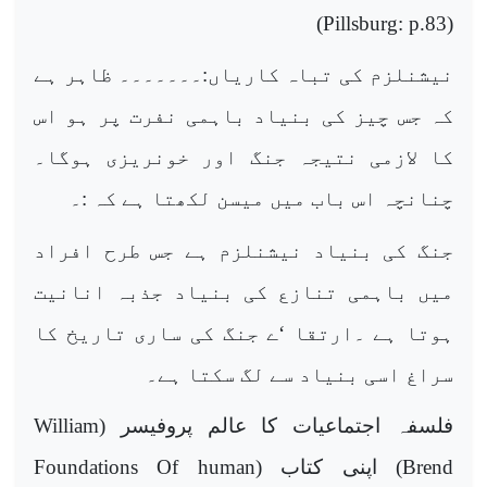
)
Pillsburg: p.83
(
نیشنلزم کی تباہ کاریاں:۔۔۔۔۔۔۔ ظاہر ہے
کہ جس چیز کی بنیاد باہمی نفرت پر ہو اس
کا لازمی نتیجہ جنگ اور خونریزی ہوگا۔
چنانچہ اس باب میں میسن لکھتا ہے کہ :۔
جنگ کی بنیاد نیشنلزم ہے جس طرح افراد
میں باہمی تنازع کی بنیاد جذبہ انانیت
ہوتا ہے ۔ارتقا ‘ے جنگ کی ساری تاریخ کا
سراغ اسی بنیاد سے لگ سکتا ہے۔
فلسفہ اجتماعیات کا عالم پروفیسر (
William
Brend
) اپنی کتاب (
Foundations Of human