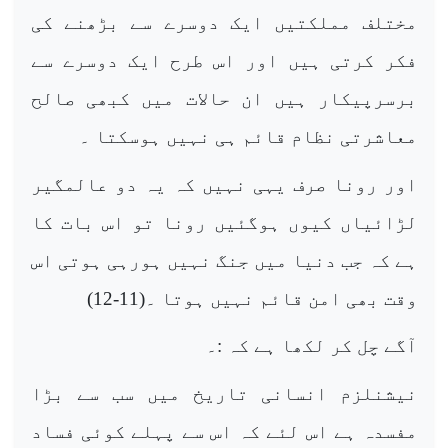
مختلف مملکتیں ایک دوسرے سے بڑھنے کی
فکر کرتی ہیں اور اس طرح ایک دوسرے سے
برسرپیکار ہیں ان حالات میں کبھی صالح
معاشرتی نظام قائم ہی نہیں ہوسکتا ۔
اور رونا صرف یہی نہیں کہ یہ دو عالمگیر
لڑائیاں کیوں ہوگئیں رونا تو اس بات کا
ہے کہ جب دنیا میں جنگ نہیں ہورہی ہوتی اس
وقت بھی امن قائم نہیں ہوتا ۔(11-12)
آگے چل کر لکھا ہے کہ :۔
نیشنلزم انسانی تاریخ میں سب سے بڑا
مفسدہ ہے اس لئے کہ اس سے پہلے کوئی فساد