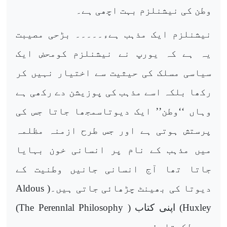
وطن کی نیشنلزم بہت اچھی ہے۔
نیشنلزم ایک مذہب ہےء۔۔۔۔۔ بڑحی مصیبت
یہ ہے کہ یورپ نے نیشنلزم کومحض ایک
سیاسی مسلک کی حیثیت سے اختیار نہیں کر
رکھا بلکہ اسے مذہب کی پوزیشن دے رکھی ہے
وہاں ‘‘وطن’’ ایک دیوتاسمجھا جاتا جس کی
پرستش ہوتی ہے اور جس طرح ازمنہ مظلمہ
میں مذہب کے نام پر انسانی خون بہایا
جاتا تھا آج انسانی جانیں وطنیت کے
دیوتا کی بھینٹ چڑھائی جاتی ہیں۔(
Aldous
Huxley
) اپنی کتاب (
The Perennlal Philosophy
)
میں لکھتا ہ:۔