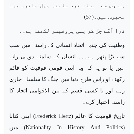
ہے جس سے انسان خود ساختہ جیل خانوں میں
محبوس ہیں۔(57)
ذرا آگے چل کر یہی پروفیسر لکھتا ہےء۔
وطنیت کی جذبہ اتحاد انسانی کے راستہ میں سب
سے بڑا پتھر ہے۔۔۔ انسان کے سامنے دوہی رائے
ہیں یا تو یہ کہ وہ اپنی قومی فوقیت کو قائم
رکھنے او راس طرح دنیا میں جنگ کا سلسلہ جاری
رہے اور یا کسی قسم کے بین الاقوامی اتحاد کا
راستہ اختیار کرے۔
تاریخ قومیت کا عالم (
Frederick Hertz
) اپنی کتابا
(
Nationality In History And Politics
) میں