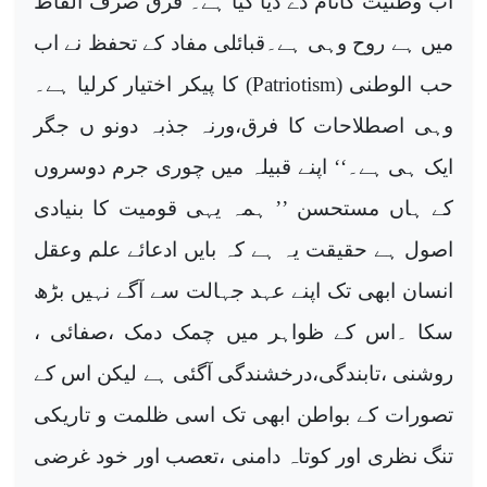
اب وطنیت کانام دے دیا گیا ہے۔ فرق صرف الفاظ
میں ہے روح وہی ہے۔قبائلی مفاد کے تحفظ نے اب
حب الوطنی (
Patriotism
) کا پیکر اختیار کرلیا ہے۔
وہی اصطلاحات کا فرق،ورنہ جذبہ دونو ں جگر
ایک ہی ہے۔‘‘ اپنے قبیلہ میں چوری جرم دوسروں
کے ہاں مستحسن ’’ ہمہ یہی قومیت کا بنیادی
اصول ہے حقیقت یہ ہے کہ بایں ادعائے علم وعقل
انسان ابھی تک اپنے عہد جہالت سے آگے نہیں بڑھ
سکا ۔اس کے ظواہر میں چمک دمک ،صفائی ،
روشنی ،تابندگی،درخشندگی آگئی ہے لیکن اس کے
تصورات کے بواطن ابھی تک اسی ظلمت و تاریکی
تنگ نظری اور کوتاہ دامنی ،تعصب اور خود غرضی