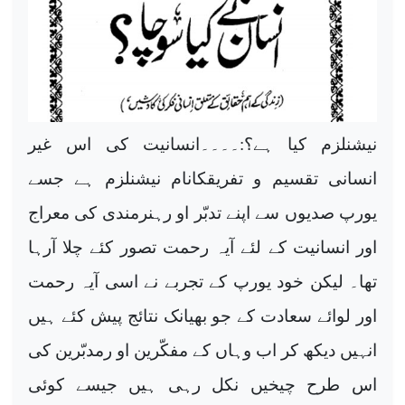
نیشنلزم کیا ہے؟:۔۔۔۔انسانیت کی اس غیر
انسانی تقسیم و تفریقکانام نیشنلزم ہے جسے
یورپ صدیوں سے اپنے تدبّر او رہنرمندی کی معراج
اور انسانیت کے لئے آیہ رحمت تصور کئے چلا آرہا
تھا۔ لیکن خود یورپ کے تجربے نے اسی آیہ رحمت
اور لوائے سعادت کے جو بھیانک نتائج پیش کئے ہیں
انہیں دیکھ کر اب وہاں کے مفکّرین او رمدبّرین کی
اس طرح چیخیں نکل رہی ہیں جیسے کوئی