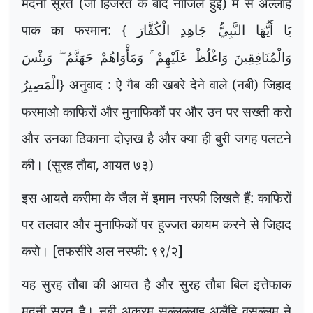
मदनी सूरतें (जो हिजरत के बाद नाजिल हुईं) में से अल्लाह
पाक का फरमान:
{
يَا أَيُّهَا النَّبِيُّ جَاهِدِ الْكُفَّارَ
وَالْمُنَافِقِينَ وَاغْلُظْ عَلَيْهِمْ ۚ وَمَأْوَاهُمْ جَهَنَّمُ ۖ وَبِئْسَ
}
अनुवाद : ऐ गैब की खबरे देने वाले (नबी) जिहाद
الْمَصِيرُ
फरमाओ काफिरों और मुनाफिकों पर और उन पर सख्ती करो
और उनका ठिकाना दोज़ख है और क्या ही बुरी जगह पलटने
की। (सुरह तौबा
,
आयत ७३)
इस आयते करीमा के जैल में इमाम नस्फी लिखते हैं: काफिरों
पर तलवार और मुनाफिकों पर हुज्जत कायम करने से जिहाद
करो। [तफसीरे अल नस्फी: ९९/२]
यह सुरह तौबा की आयत है और सुरह तौबा बिल इत्तेफाक
मदनी सूरत है। नबी अकरम सल्लल्लाहु अलैहि वसल्लम ने