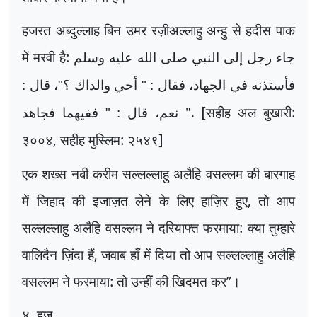
हजरत अब्दुल्लाह बिन उमर रज़ीअल्लाहु अन्हु से हदीस पाक
में मरवी है:
جاء رجل إلى النبي صلى الله عليه وسلم
فأستذنه في الجهاد، فقال : " أحي والداك ؟"، قال :
". [सहीह अल बुखारी:
نعم، قال : " ففيهما فجاهد
३००४
,
सहीह मुस्लिम: २५४९]
एक शख्स नबी करीम सल्लल्लाहु अलैहि वसल्लम की बारगाह
में जिहाद की इजाज़त लेने के लिए हाज़िर हुए
,
तो आप
सल्लल्लाहु अलैहि वसल्लम ने दरियाफ्त फरमाया: क्या तुम्हारे
वालिदैन ज़िंदा हैं
,
जवाब हाँ में दिया तो आप सल्लल्लाहु अलैहि
वसल्लम ने फरमाया: तो उन्हीं की खिदमत कर
”
।
४. हज