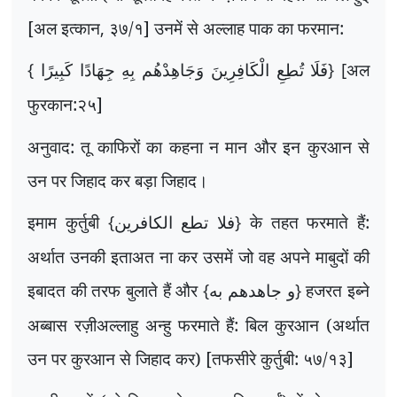
[अल इत्कान
,
३७/१] उनमें से अल्लाह पाक का फरमान:
{
} [
अल
فَلَا تُطِعِ الْكَافِرِينَ وَجَاهِدْهُم بِهِ جِهَادًا كَبِيرًا
फुरकान:२५]
अनुवाद: तू काफिरों का कहना
न
मान और इन कुरआन से
उन पर जिहाद कर बड़ा जिहाद।
इमाम कुर्तुबी
{
}
के तहत फरमाते हैं:
فلا تطع الكافرين
अर्थात उनकी इताअत ना कर उसमें जो वह अपने माबुदों की
इबादत की तरफ बुलाते हैं और
{
}
हजरत इब्ने
و جاهدهم به
अब्बास रज़ीअल्लाहु अन्हु फरमाते हैं: बिल कुरआन (अर्थात
उन पर कुरआन से जिहाद कर) [तफसीरे कुर्तुबी: ५७/१३]