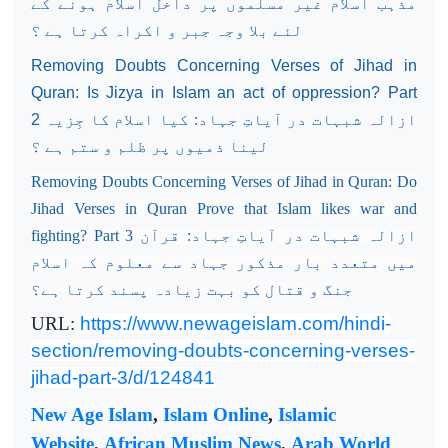
مذہب اسلام غیر مسلموں پر داخل اسلام ہونے کے
لئے بلا وجہ جبر و اکراہ کرتا ہے ؟
Removing Doubts Concerning Verses of Jihad in
Quran: Is Jizya in Islam an act of oppression? Part
2
ازالہ شبہات در آیاتِ جہاد: کیا اسلام کا جِزیہ
لینا ذمیوں پر ظلم و ستم ہے ؟
Removing Doubts Concerning Verses of Jihad in Quran: Do
Jihad Verses in Quran Prove that Islam likes war and
fighting? Part 3
ازالہ شبہات در آیاتِ جہاد: قرآن
میں متعدد بار مذکور جہاد سے معلوم کہ اسلام
جنگ و قتال کو بہت زیادہ پسند کرتا ہے؟
URL:
https://www.newageislam.com/hindi-
section/removing-doubts-concerning-verses-
jihad-part-3/d/124841
New Age Islam
,
Islam Online
,
Islamic
Website
,
African Muslim News
,
Arab World