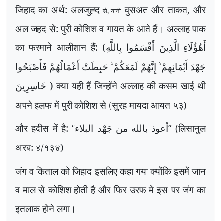
जिहाद का अर्थ: अलजुह्द
वुसअत और ताकत, और
से, यानी
अल जहद
से
: पुरी कोशिश व गायत के आते हैं
।
अल्लाह पाक
का फरमा
ने
आलीशान हैं: (
أَهَٰؤُلَاءِ الَّذِينَ أَقْسَمُوا بِاللَّهِ
جَهْدَ أَيْمَانِهِمْ ۙ إِنَّهُمْ لَمَعَكُمْ ۚ حَبِطَتْ أَعْمَالُهُمْ فَأَصْبَحُوا
) क्या यही हैं जिन्होंने अल्लाह की कसम खाई थी
خَاسِرِينَ
अपने हलफ में पुरी कोशिश से (सुरह मायदा आयत ५३)
और हदीस में है:
“
” (
लिसानुल
أعوذ بالله من جَھْد البلاء
अरब: ४/१३४)
जंग व किताल को जिहाद इसलिए कहा गया क्योंकि इसमें जान
व माल से कोशिश होती है और फिर उरफ
मे
इस पर जंग का
इतलाक होने लगा।