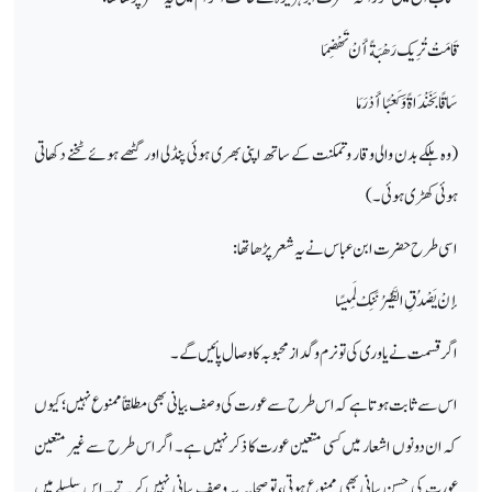
قَامَتْ تُرِيك رَهْبَةً أَنْ تَهْضِمَا
سَاقًا بَخَنْدَاةً وَكَعْبًا أَدْرَمَا
(وہ ہلکے بدن والی وقار وتمکنت کے ساتھ اپنی بھری ہوئی پنڈلی اور گٹھے ہوئے ٹخنے دکھاتی
ہوئی کھڑی ہوئی۔ )
اسی طرح حضرت ابن عباس نے یہ شعر پڑھا تھا:
إنْ يَصْدُقِ الطَّيْرُ نَنِكْ لَمِيسًا
اگر قسمت نے یاوری کی تو نرم وگداز محبوبہ کا وصال پائیں گے۔
اس سے ثابت ہوتا ہے کہ اس طرح سے عورت کی وصف بیانی بھی مطلقاً ممنوع نہیں؛ کیوں
کہ ان دونوں اشعار میں کسی متعین عورت کا ذکر نہیں ہے۔ اگر اس طرح سے غیر متعین
عورت کی حسن بیانی بھی ممنوع ہوتی، تو صحابہ یہ وصف بیانی نہیں کرتے۔ اس سلسلے میں