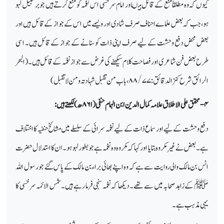
کیوں کہ وہ مطلقاً منع کے قائل ہیںاور امام سرخسی اس نغمہ کو منع کرتے ہیں جو برسبیل لہو
ہو، جب کہ بعض علماے احناف صرف شادی اور ولیمے میں اس کے جواز کے قائل ہیں اور
بعض محض دفع وحشت کے لیے صرف اپنی ذات کو سنانے کے جواز کے قائل ہیں۔ اسی
طرح بعض فن شاعری اور فصاحت کلام سیکھنے کی غرض سے جواز نغمہ کے قائل ہیں۔ (البحر
الرائق شرح کنزالدقائق:
۷۷/ ۸۸
، باب من تقبل شہادتہ و من لاتقبل)
۴-
محقق علی الاطلاق علامہ کمال الدین ابن الہمام حنفی(
۸۶۱
ھ) لکھتے ہیں:
دفع وحشت کے لیے اور سماع ذات کے لیے نغمہ سرائی کے سلسلے میں مشائخ حنفیہ کا اختلاف
ہے۔ بعض نےغیر مکروہ بتایا اور کہا کہ مکروہ وہ نغمہ ہے جو بطور لہو ہو۔ ان کا استدلال حضرت
انس بن مالک والی روایت سے ہےکہ وہ اپنے بھائی براء بن مالک کے پاس گئے جو رسول اللہ
ﷺ کے زاہد صحابہ میں سے تھے۔ دیکھا کہ نغمہ سنجی فرما رہے ہیں۔ شمس الائمہ سرخسی کا
یہی مذہب ہے۔