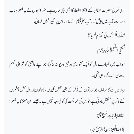
اسی طرح حضرت حسان کے بیشتر اشعار کا بھی یہی حال ہے۔ مثلاً انہوں نے یہ شعر جناب
رسالت مآب میں پیش کیا، آپ ﷺ نے سنا اور اس پر نکیر نہیں فرمائی:
تَبَلَتْ فُؤَادَك فِي الْمَنَامِ خَرِيدَةٌ
تَسْقِي الضَّجِيعَ بِبَارِدٍ بَسَّام
خواب میں تمہارے دل کو ایک کنواری دوشیزہ دیوانہ بناگئی، جو اپنے عاشق کو شرابی تبسم
سے سیراب کر رہی تھی۔
رہازہریات کا معاملہ، جو عورتوں کے ذکر کے بغیر محض کلیوں، پھولوںاور دل کش چشموں
کے ذکر پر مشتمل ہوتی ہے، تو اس کی ممانعت کی کوئی وجہ نہیں ہے۔جیسے ابن معتز کا یہ شعر:
سَقَاهَا بِغَابَاتٍ خَلِيجٌ كَأَنَّهُ
إذَا صَافَحَتْهُ رَاحَةُ الرِّيحِ مُبْرِدُ