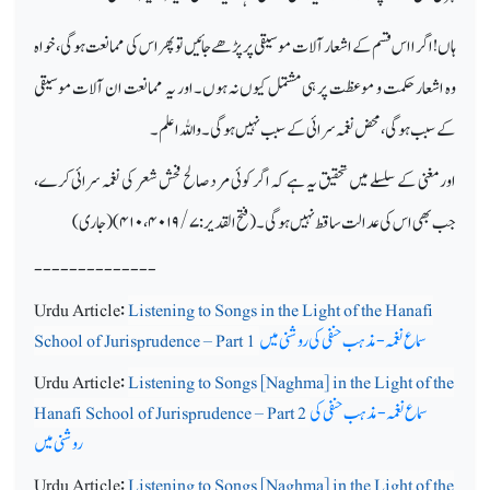
ہاں! اگر ااس قسم کے اشعار آلات موسیقی پر پڑھے جائیں تو پھر اس کی ممانعت ہوگی، خواہ
وہ اشعار حکمت و موعظت پر ہی مشتمل کیوں نہ ہوں۔اور یہ ممانعت ان آلات موسیقی
کے سبب ہوگی، محض نغمہ سرائی کے سبب نہیں ہوگی۔ واللہ اعلم۔
اور مغنی کے سلسلے میں تحقیق یہ ہے کہ اگر کوئی مرد صالح فحش شعر کی نغمہ سرائی کرے،
جب بھی اس کی عدالت ساقط نہیں ہوگی۔ (فتح القدیر:
۷/ ۴۰۱۹
،
۴۱۰)
(جاری)
--------------
Urdu Article:
Listening to Songs in the Light of the Hanafi
سماع نغمہ-مذہب حنفی کی روشنی میں
School of Jurisprudence – Part 1
Urdu Article:
Listening to Songs [Naghma] in the Light of the
سماع نغمہ-مذہب حنفی کی
Hanafi School of Jurisprudence – Part 2
روشنی میں
Urdu Article:
Listening to Songs [Naghma] in the Light of the