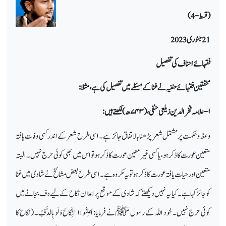
(قسط-4)
21 جنوری 2023
فقہائے احناف کی تفصیل
محققین فقہائے حنفیہ نے غنا کے مسئلے میں تفصیل کی ہے ،مثلا:
۱-
علامہ فخر الدین زیلعی حنفی، (
۷۴۳
ھ) لکھتے ہیں:
وعظ وحکمت پر مشتمل شعر پڑھنا بالاتفاق جائز ہے۔ اسی طرح شعر کے اندر کسی وفات یافتہ
متعین عورت کا ذکر ہو،یا کسی غیر معین عورت کا ذکر ہو تو اس میں بھی کوئی حرج نہیں۔ البتہ
متعین اور حیات یافتہ عورت کا ذکر ہو تو یہ مکروہ ہے۔ اسی طرح بعض مشائخ نے شادی میں غنا
کو جائز کہا ہے۔ کیا یہ نہیں دیکھتے کہ شادی کے موقع پراعلان نکاح کے لیے دف بجانے میں
کوئی حرج نہیں۔ خود اللہ کے رسول ﷺ نے فرمایا: اَعلِنُوا النِّکَاحَ وَ لَو بِالدُّفِّ۔ (نکاح کا