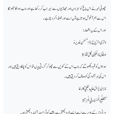
چھوٹی نہر نے اس باغ کو سبزوں اور جھاڑیوں سے سیراب کر رکھا ہےاور جب ہوا کا جھونکا
اس سے ہم آغوش ہوتا ہے تو یہ اسے اور ٹھنڈا کردیتا ہے۔
اور اس کے یہ اشعار:
وَتَرَى الرِّيَاحَ إذَا مَسَحْنَ غَدِيرَهُ
صَقَّلْنَهُ وَنَفَيْنَ كُلَّ قَذَاةِ
ہواؤں کو تم دیکھوگے کہ جب اس کے کنویں سے چھوکر گزرتی ہیںتو اس کو چمکا دیتی ہیں اور
اس کی ہر آلودگی کو صاف کردیتی ہیں۔
مَا إنْ يَزَالُ عَلَيْهِ ظَبْيٌ كَارِعًا
كَتَطَلُّعِ الْحَسْنَاءِ فِي الْمِرْآةِ
ہرنی اس کے اوپر سے اسے ایسے ہی دیکھتی ہے، جیسے کوئی حسینہ آئینہ دیکھتی ہو۔