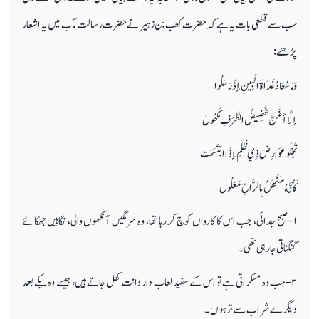
سب سے قطعی بات یہ ہے کہ حضرت کعب بن زہیر نے حضرت رسالت مآب میں یہ اشعار
پڑھے:
وَمَا سُعَادُ غَدَاةَ الْبِينِ إذْ رَحَلُوا
إلَّا أَغَنَّ غَضِيضُ الطَّرَفِ مَكْحُولُ
تَجْلُو عَوَارِضَ ذِي ظُلَمٍ إذَا ابْتَسَمَت
كَأَنَّهُ مَنْهَلٌ بِالرَّاحِ مَعْلُول
۱-
صبح جدائی، جب اس کا کارواں کوچ کر رہا تھا، وہ سرمگیں آنکھوں والی، نگاہیں جھکائے
گنگناتی جارہی تھی۔
۲-
جب وہ مسکراتی ہے تو اس کے سفید لعاب دار دانت کھل جاتے ہیں، جیسے وہ یکے بعد
دیگرے شراب سے تر ہوں۔