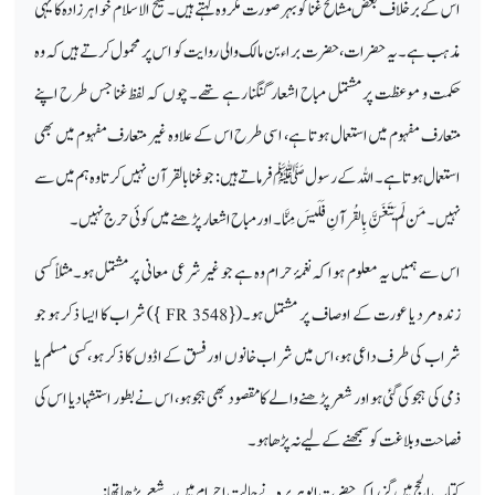
اس کے برخلاف بعض مشائخ غنا کو بہر صورت مکروہ کہتے ہیں۔ شیخ الاسلام خواہرزادہ کا یہی
مذہب ہے۔ یہ حضرات، حضرت براء بن مالک والی روایت کو اس پر محمول کرتے ہیں کہ وہ
حکمت و موعظت پر مشتمل مباح اشعار گنگنا رہے تھے۔ چوں کہ لفظ غنا جس طرح اپنے
متعارف مفہوم میں استعمال ہوتا ہے، اسی طرح اس کے علاوہ غیر متعارف مفہوم میں بھی
استعمال ہوتا ہے۔ اللہ کے رسول ﷺ فرماتے ہیں : جو غنا بالقرآن نہیں کرتا وہ ہم میں سے
نہیں۔ مَن لَم یَتَغَنَّ بِالقُرآنِ فَلَیسَ مِنَّا۔ اور مباح اشعار پڑھنے میں کوئی حرج نہیں۔
اس سے ہمیں یہ معلوم ہوا کہ نغمۂ حرام وہ ہے جو غیرشرعی معانی پر مشتمل ہو۔مثلاً کسی
زندہ مرد یا عورت کے اوصاف پر مشتمل ہو۔({
FR 3548
}) شراب کا ایسا ذکر ہو جو
شراب کی طرف داعی ہو،اس میں شراب خانوں اور فسق کے اڈوں کا ذکر ہو، کسی مسلم یا
ذمی کی ہجو کی گئی ہواور شعر پڑھنے والے کا مقصود بھی ہجو ہو،اس نے بطور استشہاد یا اس کی
فصاحت وبلاغت کو سمجھنے کے لیے نہ پڑھا ہو۔
کتاب الحج میں گزرا کہ حضرت ابوہریرہ نے حالت احرام میں یہ شعر پڑھا تھا: