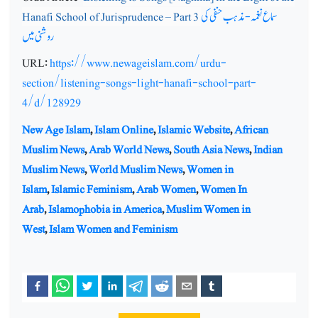
سماع نغمہ-مذہب حنفی کی
Hanafi School of Jurisprudence – Part 3
روشنی میں
URL:
https://www.newageislam.com/urdu-
section/listening-songs-light-hanafi-school-part-
4/d/128929
New Age Islam
,
Islam Online
,
Islamic Website
,
African
Muslim News
,
Arab World News
,
South Asia News
,
Indian
Muslim News
,
World Muslim News
,
Women in
Islam
,
Islamic Feminism
,
Arab Women
,
Women In
Arab
,
Islamophobia in America
,
Muslim Women in
West
,
Islam Women and Feminism