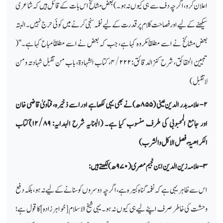
اعلان کرو، اگرچہ دف سے ہی کیوں نہ ہو۔ )بعض مشائخ اس بات کے قائل ہیں کہ شاعری
سیکھنے کے لیے اور فصاحت کلام پر قدرت کے لیے نغمہ سنجی کرنے میں کوئی حرج نہیں۔ البتہ
بعض مشائخ نے اسے مطلقاً مکروہ کہا ہے، جب کہ بعض نے اسے مطلقاً مباح کہا ہے۔‘‘(
تبیین الحقائق، شرح کنزالدقائق:
۴/۲۲۲
، کتاب الشہادۃ، باب من تقبل شہادتہ ومن
لاتقبل)
۲-
علامہ بدر الدین عینی (
۸۵۵
ھ) نے بھی یہی لکھا ہے اور اسے ذخیرہ، فتاویٰ قاضی خان
اور جامع المحبوبی کی طرف منسوب کیا ہے۔ (البنایہ شرح الہدایہ:
۱۲/۸۹)
کتاب
الکراھیۃ ، فصل الاکل والشرب)
۳-
علامہ زین الدین ابن نجیم مصری(
۹۷۰
ھ)لکھتے ہیں:
اس سے ظاہر یہی ہےکہ نغمہ گناہ کبیرہ ہے، اگرچہ دوسروں کو سنانے کے لیے نہ ہو، بلکہ دفع
وحشت کی خاطر صرف اپنے لیے ہی کیوں نہ ہو۔یہی شیخ الاسلام [خواہر زادہ] کا قول ہے؛