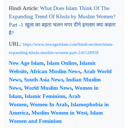
Hindi Article:
What Does Islam Think Of The
Expanding Trend Of Khula by Muslim Women?
खुला
का
बढ़ता
चलन
मगर
दीने
इस्लाम
क्या
कहता
Part -1
है
?
URL:
https://www.newageislam.com/hindi-section/islam-
expanding-khula-muslim-women-part-2/d/128958
New Age Islam
,
Islam Online
,
Islamic
Website
,
African Muslim News
,
Arab World
News
,
South Asia News
,
Indian Muslim
News
,
World Muslim News
,
Women in
Islam
,
Islamic Feminism
,
Arab
Women
,
Women In Arab
,
Islamophobia in
America
,
Muslim Women in West
,
Islam
Women and Feminism