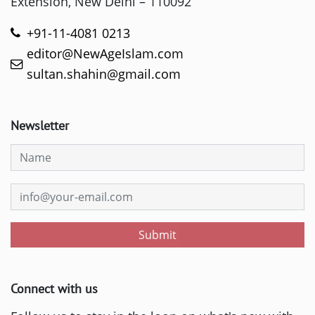
Extension, New Delhi – 110092
+91-11-4081 0213
editor@NewAgeIslam.com
sultan.shahin@gmail.com
Newsletter
Submit
Connect with us