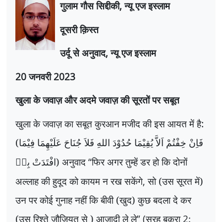
गुलाम गौस सिद्दीकी
,
न्यू एज इस्लाम
दूसरी क़िस्त
उर्दू से अनुवाद
,
न्यू एज इस्लाम
20
जनवरी
2023
खुला के जवाज़ और अदमे जवाज़ की सूरतों पर सबूत
खुला के जवाज़ का सबूत कुरआन मजीद की इस आयत में है:
(
فَاِنْ خِفْتُمْ اَلاَّ یُقِیْمَا حُدُوْدَ اللهِ فَلاَ جُنَاحَ عَلَیْهِمَا فِیْمَا
) अनुवाद
“
फिर अगर तुम्हें डर हो कि दोनों
افْتَدَتْ بِهٖ
अल्लाह की हुदूद को कायम न रख सकेंगे
,
सो (उस सूरत में)
उन पर कोई गुनाह नहीं कि बीवी (खुद) कुछ बदला दे कर
(उस रिश्ते जौजियत से ) आज़ादी ले ले
”
(
सुरह बकरा
2: