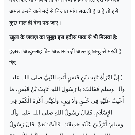
अमल करने वाले मर्द से निजात मांग सकती है चाहे तो इसे
कुछ माल ही देना पड़ जाए।
खुला के जवाज़ का सुबूत इस हदीस पाक से भी मिलता है:
हज़रत अब्दुल्लाह बिन अब्बास रज़ी अल्लाहु अन्हु से मरवी है
कि:
)
إِنَّ امْرَأَةَ ثَابِتِ بْنِ قَیْسٍ أَتَتِ النَّبِيَّ صلی اللہ علیہ
وآلہ وسلم فَقَالَتْ: یَا رَسُولَ اللهِ، ثَابِتُ بْنُ قَیْسٍ، مَا
أَعْتِبُ عَلَیْهِ فِي خُلُقٍ وَلَا دِینٍ، وَلٰکِنِّي أَکْرَهُ الْکُفْرَ فِي
الإِسْلَامِ. فَقَالَ رَسُولُ اللهِ صلی اللہ علیہ وآلہ
وسلم: أَتَرُدِّینَ عَلَیْهِ حَدِیقَتَہٗ. قَالَتْ: نَعَمْ. قَالَ رَسُولُ