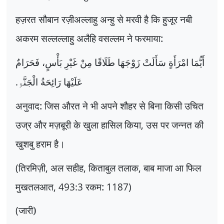
हज़रत सौबान रज़ीअल्लाहु अन्हु से मरवी है कि हुजूर नबी
अकरम सल्लल्लाहु अलैहि वसल्लम ने फरमाया:
أَیُّمَا امْرَأَةٍ سَأَلَتْ زَوْجَهَا طَلَاقًا مِنْ غَیْرِ بَأْسٍ، فَحَرَامٌ
.
عَلَیْهَا رَائِحَةُ الْجَنَّۃِ
अनुवाद: जिस औरत ने भी अपने शौहर से बिना किसी उचित
उज्र और मज़बूरी के खुला हासिल किया
,
उस पर जन्नत की
खुशबु हराम है।
(
तिरमिज़ी
,
अल सहीह
,
किताबुल तलाक
,
बाब माजा आ फिल
मुखतलआत
, 493:3
रकम:
1187)
(
जारी)