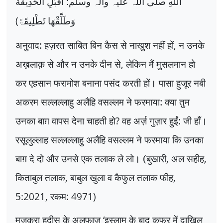
اللهِ صلی اللہ علیہ وآلہ وسلم: اقْبَلِ الْحَدِیقَةَ
(
وَطَلِّقْهَا تَطْلِیقَۃً
अनुवाद: हज़रत साबित बिन कैस से नाखुश नहीं हों
,
न उनके
अख़लाक़ से और न उनके दीन से
,
लेकिन मैं मुसलमान हो
कर एहसान फरामोश बनाना पसंद करती हों। पासा हुजूर नबी
अकरम सल्लल्लाहु अलैहि वसल्लम ने फरमाया: क्या तुम
उनका बाग़ वापस देना चाहती हो
?
वह अर्ज़ गुज़ार हुईं: जी हाँ।
रसूलुल्लाह सल्लल्लाहु अलैहि वसल्लम ने फरमाया कि उनका
बाग़ दे दो और उनसे एक तलाक ले लो। (बुखारी
,
अल सहीह
,
किताबुल तलाक
,
बाबुल खुला व कैफुल तलाक फीह
,
5:2021,
रकम:
4971)
मजकूरा हदीस के अलफ़ाज़
‘
इस्लाम के बाद कुफ्र में दाखिल