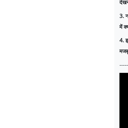
देखन
3.
न
में क्य
4.
इ
मजब
----