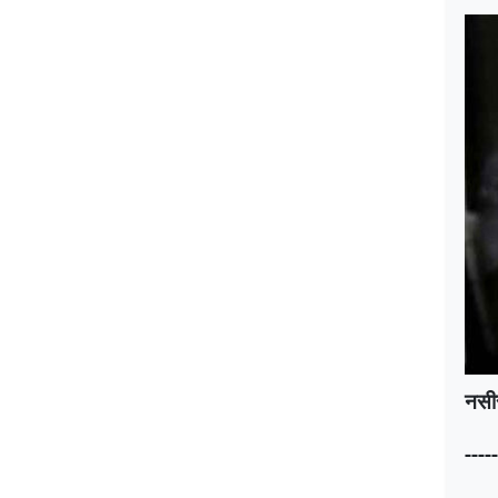
नसीर
-----