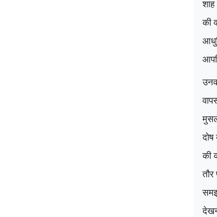
शाह 
की व
आधुन
आपत्
उनका
वाप
मुसल
दोष 
की क
तौर 
समझन
देखन