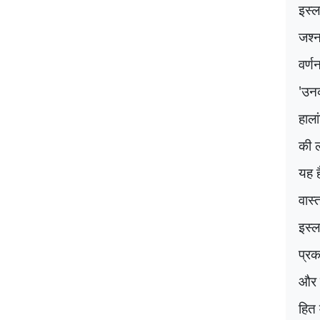
इस्ल
जश्न
वर्ण
'
उनक
हाला
की ल
यह 
वास्
इस्ल
प्रक
और इ
हित म