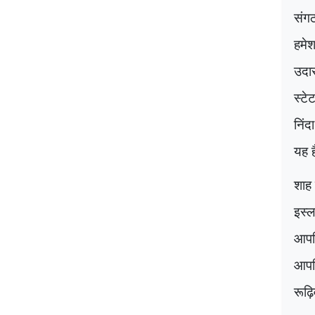
संगठ
हमेश
उदार
स्टे
निंद
यह ह
शाह 
इस्
आपत्
आपत्
रूढ़