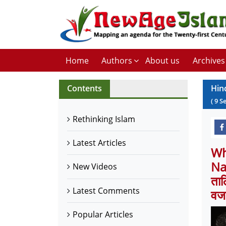
Home
Authors
About us
Archives
Contents
Hin
(
9
S
Rethinking Islam
Latest Articles
Wh
Na
New Videos
ताल
Latest Comments
वज
Popular Articles