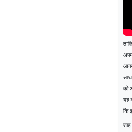
तालि
अपमा
आगमन
साथ 
को 
यह व
कि इ
शाह 