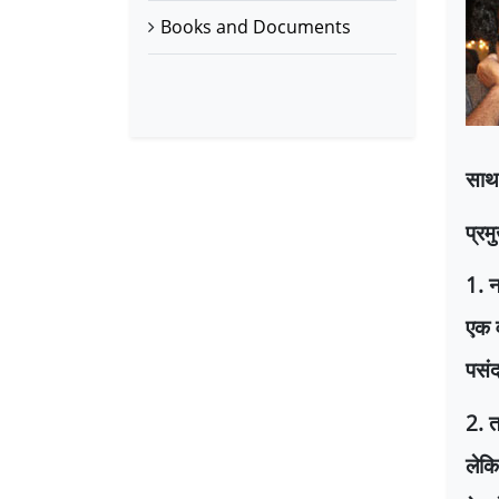
Books and Documents
साथ 
प्रमु
1.
न
एक व
पसंद
2.
त
लेकि