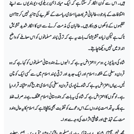
ہیں۔ اس سے کون انکار کر سکتا ہے کہ ایک میانہ ذہن بریلوی، دیوبندیوں سے اپنے
اختلافات کے باوجود، طالبانی شریعت یا اسلامی ریاست کے نظریے کی تائید نہیں کرتا؟ ان
تنظیموں کے لاکھوں پیروکار ہیں۔ طالبان کی مذمت کرنے سے ان کا انکار شدید تشویش
ناک ہے لیکن زیادہ تشویشناک بات یہ ہے کہ ترقی پسند مسلمانوں کو اس معاملے کو واضح
انداز میں نہیں دیکھنا چاہتے۔
شاہ کی ویڈیوز پر دوسرا اعتراض یہ ہے کہ انہوں نے ہندوستانی مسلمانوں کو کہا ہے کہ وہ
قرون وسطی کے متشدد اسلام اور ایک جدید اور ترقی پسند اسلام میں سے کسی ایک کو چن
لیں۔ یہاں اعتراض یہ ہے کہ شاہ نے پوری قرون وسطیٰ کی اسلامی تاریخ کو وحشیانہ قرار دیا
ہے۔ لوگوں کا اعتراض ہے کہ شاہ کی یہ بات کہ ہندوستانی اسلام مختلف ہے نہ صرف غلط
ہے بلکہ یہ قدامت پسندوں کے اس دعوے کو تقویت بھی پہنچانا ہے کہ اسلام کا یہ حال ہندو
مت کے تہذیبی اور ثقافتی اثرات کی وجہ سے ہوا۔
مجھے نہیں لگتا کہ شاہ کا یہ ارادہ تھا کہ وہ پوری مسلم تاریخ کو ’وحشیانہ‘ قرار دیں۔ ہمیں معلوم