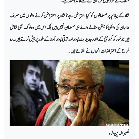
مسلک کے طور پیش کرنا ان کے لئے فائدہ مند ہے۔
شاہ کے پیغام پر مسلمانوں کو کیا اعتراض ہے؟ شاہ پر اعتراض کرنے والوں میں صرف
طالبان کی واپسی کا جشن منانے والے ہی مسلمان نہیں ہیں بلکہ اس میں وہ لوگ بھی شامل
ہیں جو خود کو کمیونٹی کے اندر جدیدیت پسند اور ترقی پسند آواز کے طور پر پیش کرتے ہیں۔ دو
طرح کے اعتراضات انہوں نے اٹھائے ہیں۔
نصیر الدین شاہ