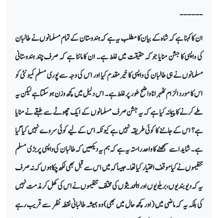
------
ان کا کہنا ہے کہ شاہ کے بیان کا مطلب یہ ہے کہ ہندوستان کے تمام مسلمانوں نے طالبان
کی واپسی کا جشن منایا جو کہ حقیقت میں غلط ہے۔ ان کا ماننا ہے کہ صرف چند ہندوستانی
مسلمانوں نے ہی طالبان کی واپسی کا خیرمقدم کیا اور اس کی وجہ سے پوری مسلم کمیونٹی کو
اس کا مورد الزام ٹھہرانا واضح طور پر غلط ہے۔ اس دلیل میں کچھ وزن ہو سکتا ہے لیکن یہ
طے کرنے کا پیمانہ کیا ہے کہ یہ جشن صرف مسلمانوں کے ایک چھوٹے سے طبقے نے منایا
ہے؟ اس کے جاننے کا کوئی طریقہ نہیں ہے کیونکہ اس کے لیے کوئی سروے نہیں کیا گیا
ہے۔ شاید اسے سمجھنے کا واحد راستہ یہ ہے کہ ہم یہ دیکھیں کہ طالبان کی واپسی پر بڑی مسلم
تنظیموں نے کیا موقف اختیار کیا تھا۔ جیسا کہ میں اس سے قبل بھی لکھ چکا ہوں کہ نہ صرف
یہ کہ دیوبندیوں، بریلویوں اور اہلحدیثوں کی مختلف تنظیموں نے اس کی کھل کر مذمت نہیں
کی بلکہ یہ کہ ماضی میں (اور کچھ حال میں بھی) وہ ہمیشہ طالبانی نقطہ نظر سے قریب رہے