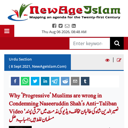
Thu Aug 06 2026
,
08:48 AM
|
Urdu Section
(
8
Sept
2021
, NewAgeIslam.Com)
Why ‘Progressive’ Muslims are wrong in
Condemning Naseeruddin Shah’s Anti-Taliban
Video نصیر الدین شاہ کی طالبان مخالف ویڈیو کی مذمت میں 'ترقی پسند'
مسلمان غلط ہیں؛ اسباب و علل