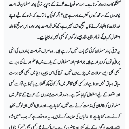
گفتگو کا دروازہ بند کرنا ہے۔ اسلامو فوبیا سے لڑنے کے نام پر ترقی پسند مسلمان قدامت
پسندوں کے ساتھ کیوں کھڑے ہو رہے ہیں؟ اگر کوئی یہ مانتا ہے کہ شاہ کے لیے اپنے
خدشات کا اظہار کرنے کا یہ صحیح وقت نہیں ہے، کیونکہ قدامت پسند ہندو اس موقع کا غلط
استعمال کریںگے، تو پھر شاید شاہ جیسے لوگوں کو کبھی نہیں بولنا چاہیے۔
یہ ترقی پسند مسلمان کوئی نئی بات نہیں کر رہے ہیں۔ وہ صرف قدامت پسندوں کی انہی
پرانی باتوں کو دہرا رہے ہیں جو اسلام اور مسلمانوں کے بارے میں لا علم ہونے کی وجہ سے
کبھی بھی ایسے سوالات میں پڑے ہیں نہیں۔ آج کی اس پیچیدہ دنیا میں کبھی بھی درست
سیاق و سباق نہیں ہوتا ہے اور کسی بھی تناظر میں اگر کوئی کچھ لکھتا ہے یا کہتا ہے تو اسے کسی
اور مقصد کے لیے استعمال کیا جا سکتا ہے۔ ہندو قدامت پسندوں کے عروج کے تناظر میں
مسلمانوں کو طالبان کی مذمت کرنے سے نہیں رکنا چاہیے۔ اور نہ ہی انہیں ان لوگ تنقید
کرنے سے رکنا چاہیے جو طالبان کی حمایت کرتے ہیں۔ یہ وہ وقت ہے کہ جب ہمیں شاہ
جیسے باہمت لوگوں کے لیے کھڑا ہونا ضروری ہے۔ ایسا کرنے میں کسی بھی قسم کی ناکامی