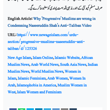
صرف مسلم کمیونٹی کے اندر مذہبی قدامت پسندی کو مضبوط کرے گی۔
English Article:
Why ‘Progressive’ Muslims are wrong in
Condemning Naseeruddin Shah’s Anti-Taliban Video
URL:
https://www.newageislam.com/urdu-
section/progressive-muslims-naseeruddin-anti-
taliban/d/125326
New Age Islam
,
Islam Online
,
Islamic Website
,
African
Muslim News
,
Arab World News
,
South Asia News
,
Indian
Muslim News
,
World Muslim News
,
Women in
Islam
,
Islamic Feminism
,
Arab Women
,
Women In
Arab
,
Islamophobia in America
,
Muslim Women in
West
,
Islam Women and Feminism