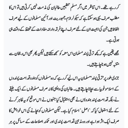
کر رہے تھے۔ اس تناظر میں اگر مسلم تنظیمیں طالبان کی مذمت نہیں کرتی ہیں تو اس کا
مطلب صرف یہی ہو سکتا ہے کہ سیکولرازم، جمہوریت اور آئین مسلمانوں کے لیے صرف
الفاظ ہیں جن کی اہمیت ان کے لئے صرف اپنے فرقہ وارانہ مفادات کے تحفظ کے وقت ہی
ہوتی ہے۔
مجھے یقین ہے کہ کچھ ترقی پسند مسلمان اس معمہ کو سمجھ سکتے ہیں لیکن پھر بھی اس رجحان سے
متنبہ نہیں ہونا چاہتے ہیں۔
جزوی طور پر 'ترقی پسند' مسلمان یہ اس لیے کر رہے کہ وہ مسلمانوں کو ہندو قدامت پسندوں
کے اسلامو فوبیا سے بچانا چاہتے ہیں۔ طالبان کی واپسی کا نہ صرف مسلمانوں کے ایک طبقے
نے، بلکہ قدامت پسند ہندوؤں نے بھی استقبال کیا جنہوں نے اس موقع کو یہ ظاہر کرنے
کے لئے استعمال کیا کہ `اصل` اسلام کیا ہے۔ لیکن مسلمانوں کو بچانے کی اس خواہش کا
صرف ایک اثر ہوا ہے اور وہ مذہبی قدامت پسندی اور ممکنہ اصلاحات کے مسائل پر ہر