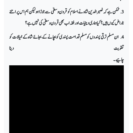
3. ممکن ہے کہ نصیرالدین شاہ نے اسلام کو قرون وسطیٰ سے جوڑا ہو لیکن ہم اس پر اتنے
ناراض کیوں ہیں؟ کیا ہماری دینیات اور فقہ اب بھی قرون وسطیٰ کی نہیں ہے؟
4. ان مسلم ترقی پسندوں کو مسلم قدامت پسندی کو بچانے کے بجائے شاہ کے خیالات کو
تقویت دینا
چاہیے۔