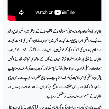
طالبان کی واپسی اور چند ہندوستانی مسلمانوں کے جشن منانے کے تناظر میں، نصیر الدین شاہ
نے ایک ناراضگی بھرا ویڈیو پوسٹ کیا ہے جس میں انہوں نے ان لوگوں کی مذمت کی ہے
جو اسلام پسندوں کی آمد کو دیکھ کر خوش ہیں۔ اس بات سے آگاہ کرتے ہوئے کہ جب
طالبان نے پہلی بار اقتدار سنبھالا تھا تو انہوں نے ملک کے ساتھ کیا کیا تھا، شاہ نے انہیں
حیوان اور وحشی قرار دیا۔ ان کا سوال تھا کہ کیا مسلمانوں کو جدیدیت کی طرف بڑھنا چاہیے
یا قرون وسطیٰ کی اس ذہنیت کی طرف لوٹنا چاہیے۔ یہ ویڈیو مختصر اور دلچسپ ہے۔ اس ویڈیو
نے اپنا اثر دکھایا اور یہ اس حقیقت سے واضح ہے کہ اس نے ہندو قدامت پسندوں اور
طالبان کے مسلم ہمدردوں دونوں کو مشتعل کر دیا ہے۔
شاہ نے ہندوستانی اسلام اور اسلام کی دیگر اقسام کے درمیان فرق کیا اور یہ کہا کہ ہندوستانی