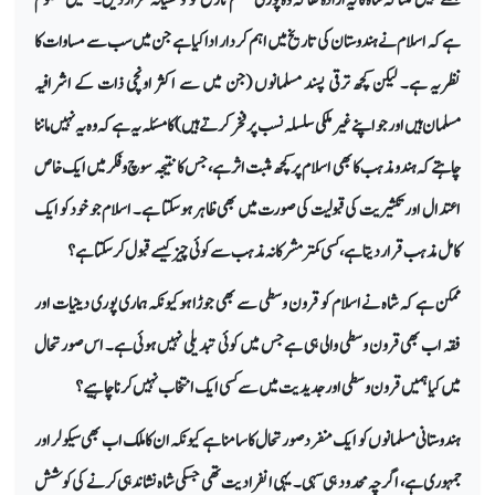
ہے کہ اسلام نے ہندوستان کی تاریخ میں اہم کردار ادا کیا ہے جن میں سب سے مساوات کا
نظریہ ہے۔ لیکن کچھ ترقی پسند مسلمانوں (جن میں سے اکثر اونچی ذات کے اشرافیہ
مسلمان ہیں اور جو اپنے غیر ملکی سلسلہ نسب پر فخر کرتے ہیں) کا مسئلہ یہ ہے کہ وہ یہ نہیں ماننا
چاہتے کہ ہندو مذہب کا بھی اسلام پر کچھ مثبت اثر ہے، جس کا نتیجہ سوچ و فکر میں ایک خاص
اعتدال اور تکثیریت کی قبولیت کی صورت میں بھی ظاہر ہو سکتا ہے۔ اسلام جو خود کو ایک
کامل مذہب قرار دیتا ہے، کسی کمتر مشرکانہ مذہب سے کوئی چیز کیسے قبول کر سکتا ہے؟
ممکن ہے کہ شاہ نے اسلام کو قرون وسطی سے بھی جوڑا ہو کیونکہ ہماری پوری دینیات اور
فقہ اب بھی قرون وسطی والی ہی ہے جس میں کوئی تبدیلی نہیں ہوئی ہے۔ اس صورتحال
میں کیا ہمیں قرون وسطی اور جدیدیت میں سے کسی ایک انتخاب نہیں کرنا چاہیے؟
ہندوستانی مسلمانوں کو ایک منفرد صورتحال کا سامنا ہے کیونکہ ان کا ملک اب بھی سیکولر اور
جمہوری ہے، اگرچہ محدود ہی سہی۔ یہی انفرادیت تھی جسکی شاہ نشاندہی کرنے کی کوشش