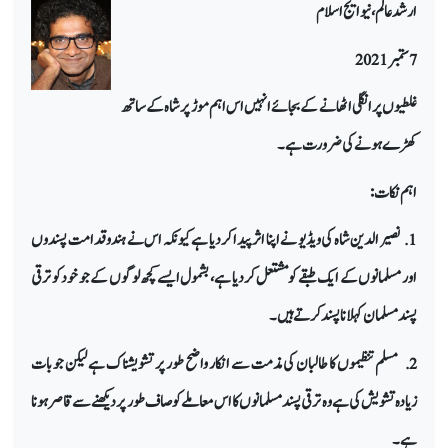
ارشد عالم، نیو ایج اسلام
7 ستمبر 2021
غلطیوں پر انگلی اٹھانے کے بجائے انہیں اس اہم موڑ پر شاہ کے ساتھ
کھڑے ہونے کی ضرورت ہے۔
اہم نکات:
1. نصیر الدین شاہ کی ویڈیو نے اپنا اثر پیدا کر دیا ہے کیونکہ اس نے ہندو قدامت پسندوں
اور مسلمانوں کے ایک طبقے کو مشتعل کر دیا ہے، بشمول ایسے کچھ لوگوں کے جو خود کو ترقی
پسند مسلمان کہلانا پسند کرتے ہیں۔
2. مسلم تنظیموں کا طالبان کی مذمت سے انکار واضح طور پر تشویشناک ہے لیکن جو بات
زیادہ تشویش کی ہے وہ ترقی پسند مسلمانوں کا اس معاملے کو صاف طور پر دیکھنے سے قاصر ہونا
ہے۔