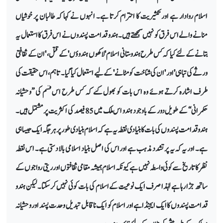
اسلام روادار ہے اور تکثیریت کا احترام کرتا ہے۔ انہوں نے کہا کہ طالبان پر خوشیاں
منانے والے اس فرق کو نہیں سمجھتے ہیں۔ ہندو قدامت پسندوں نے اس فرق کا استعمال یہ
بتانے کے لئے کیا کہ کس طرح ہندوستانی اسلام 'لاکھوں ہندوؤں' کے قتل ، 'ان کے ثقافتی
ورثے کی تباہی' اور 'ان کی شناخت کو مٹانے' کے لیے استعمال کیا گیا۔ تاہم، اس حقیقت کی
طرف اشارہ کرتے ہوئے وہ اس بات کو بھول گئے کہ کس طرح اس قسم کی ’’وحشیانہ
حکمرانی‘‘ کے طویل دور کے باوجود ہندو اس ملک میں 85 فیصد کی اکثریت پر مشتمل ہیں۔
ہندو قدامت پسندوں کی بات کا بنیادی نقطہ یہ ہے کہ اسلام بنیادی طور پر ہر جگہ ایک جیسا ہی
ہے۔ اور یہ کہ یہ پرتشدد مذہب ہے اور اس کی اصل بنیاد اسلامی بالادستی ہے۔ اس نقطہ
نظر کا تاریخ سے کوئی واسطہ نہیں ہے کیونکہ اسلام ہمیشہ مقامی ثقافتوں اور ریتی رواجوں کے
ساتھ جڑا رہا ہے لہٰذا صرف ایک نوعیت کے اسلام کی بات کوئی نہیں کر سکتا۔ لیکن ہندو
قدامت پسندوں کا ایک ایجنڈا ہے اور اسلام کو ایک ناقابل تبدیل وحدت پسند اور وحشیانہ