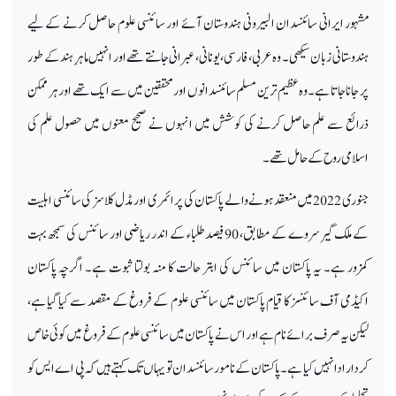
مشہور ایرانی سائنسدان البیرونی ہندوستان آئے اور سائنسی علوم حاصل کرنے کے لیے
ہندوستانی زبان سیکھی۔ وہ عربی، فارسی، یونانی، عبرانی جانتے تھے اور انہیں ماہرِ ہند کے طور
پر جانا جاتا ہے۔ وہ عظیم ترین مسلم سائنسدانوں اور محققین میں سے ایک تھے اور ہر ممکن
ذرائع سے علم حاصل کرنے کی کوشش میں انہوں نے صحیح معنوں میں حصول علم کی
اسلامی روح کے حامل تھے۔
جنوری 2022 میں منعقد ہونے والے پاکستان کی پرائمری اور مڈل کلاسز کی سائنسی اہلیت
کے ملک گیر سروے کے مطابق، 90 فیصد طلباء کے اندر ریاضی اور سائنس کی سمجھ بہت
کمزور ہے۔ یہ پاکستان میں سائنس کی ابتر حالت کا منہ بولتا ثبوت ہے۔ اگرچہ پاکستان
اکیڈمی آف سائنسز کا قیام پاکستان میں سائنسی علوم کے فروغ کے مقصد سے کیا گیا ہے،
لیکن یہ صرف برائے نام ہے اور اس نے پاکستان میں سائنسی علوم کے فروغ میں کوئی خاص
کردار ادا نہیں کیا ہے۔ پاکستان کے نامور سائنسدان تو یہاں تک کہتے ہیں کہ پی اے ایس کو