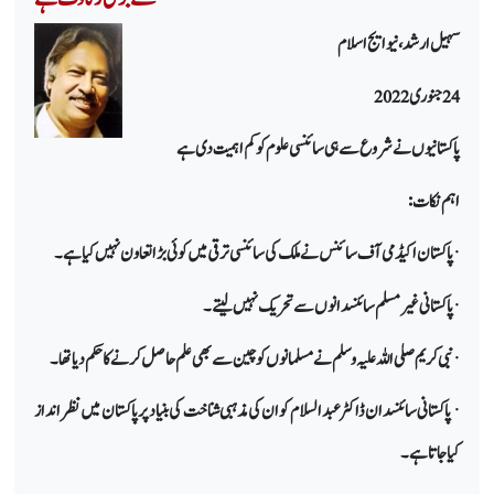
سہیل ارشد، نیو ایج اسلام
24 جنوری 2022
پاکستانیوں نے شروع سے ہی سائنسی علوم کو کم اہمیت دی ہے
اہم نکات:
· پاکستان اکیڈمی آف سائنس نے ملک کی سائنسی ترقی میں کوئی بڑا تعاون نہیں کیا ہے۔
· پاکستانی غیر مسلم سائنسدانوں سے تحریک نہیں لیتے۔
· نبی کریم صلی اللہ علیہ وسلم نے مسلمانوں کو چین سے بھی علم حاصل کرنے کا حکم دیا تھا۔
· پاکستانی سائنسدان ڈاکٹر عبدالسلام کو ان کی مذہبی شناخت کی بنیاد پر پاکستان میں نظر انداز
کیا جاتا ہے۔