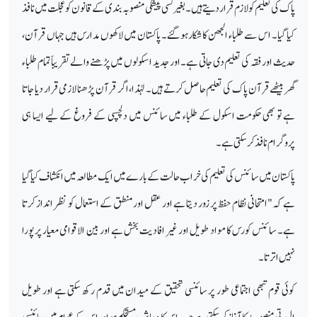
پاک کی تعلیم کو لازم قرار دیتے ہیں۔ بغیر کسی پیشگی منصوبہ بندی کے قانون کو عجلت میں نافذ
کیا گیا۔ اس سے طلباء الجھن کا شکار ہو گئے۔ پاکستان میں لاکھوں مدارس ہیں جہاں قرآن،
حدیث اور فقہ کی تعلیم دی جاتی ہے۔ اور جدید اسکولوں میں پڑھنے والے تقریباً تمام طلباء
گھر بیٹھے قرآن پاک کی تعلیم حاصل کرتے ہیں۔ لہٰذا، اگر قرآن پڑھنا لازمی قرار دیا جاتا
ہے تو بھی حکومت اسکول کے طلباء میں سائنس میں دلچسپی کے فروغ کے لیے ایسا ہی
پروگرام نافذ کر سکتی ہے۔
پاکستان میں سائنس کی تعلیم کی خراب حالت کے بارے میں ایک مطالعہ میں انکشاف کیا گیا
ہے کہ "امتحانی نظام حفظ پر زور دیتا ہے اور عقل اور منطق کے استعمال کو نظر انداز کرتا
ہے۔ سائنس کورس کا مواد طویل اور غیر افادیت بخش ہے اور بین الاقوامی معیار پر پورا
نہیں اترتا۔
کوئی قوم تبھی اجتماعی طور پر سائنسی تحقیق کے میدان میں قدم رکھ سکتی ہے اور طویل