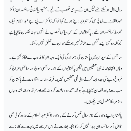
رول ماڈل ہو سکتے تھے لیکن ان کے سیاسی تعصب کے لیے۔ مشہور پاکستانی سائنسدان ڈاکٹر
عبدالقدیر نے بی بی سی کو انٹرویو دیتے ہوئے کہا تھا کہ ڈاکٹر اے پی جے عبدالکلام ایک
’اوسط‘ سائنسدان تھے۔ پاکستانیوں کے اس سیاسی تعصب نے انہیں بہت نقصان پہنچایا ہے
کیونکہ وہ کسی ایسے شخص سے متاثر نہیں ہو سکتے جو ان سے تعلق نہیں رکھتا۔
سائنس کے میدان میں پاکستان کی پسماندگی کی ایک وجہ ان کا مذہب سے لگاؤ بھی ہے۔
وہاں انتہا پسند مذہبی تنظیمیں ہیں لیکن پاکستانیوں کے اندر سائنسی سوچ اور سائنسی مزاج کو
فروغ دینے کی جدوجہد کرنے والی نجی تنظیمیں نہیں۔ فرقہ وارانہ اختلافات نے پاکستان کو
سب سے زیادہ نقصان پہنچایا ہے کیونکہ تشدد، دہشت گردانہ حملے اور فرقہ وارانہ تشدد وہاں
روزمرہ کا معمول بن چکے ہیں۔
پاکستان اپنے وجود کے 70 سال مکمل کرنے کے باوجود ڈاکٹر عبدالسلام کے علاوہ کوئی بھی
قابل ذکر سائنسدان پیدا نہیں کر سکا جبکہ بھارت نے اس عرصے میں بہت سے کارنامے