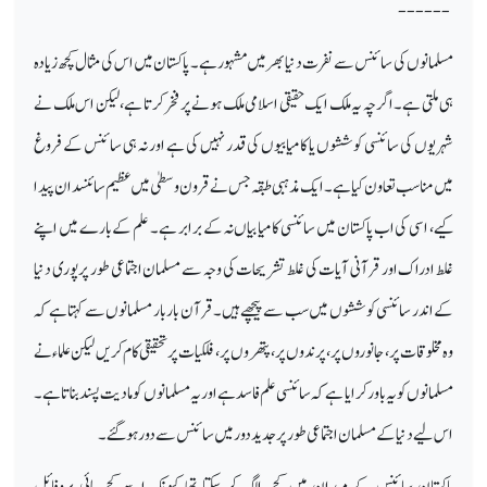
------
مسلمانوں کی سائنس سے نفرت دنیا بھر میں مشہور ہے۔ پاکستان میں اس کی مثال کچھ زیادہ
ہی ملتی ہے۔ اگرچہ یہ ملک ایک حقیقی اسلامی ملک ہونے پر فخر کرتا ہے، لیکن اس ملک نے
شہریوں کی سائنسی کوششوں یا کامیابیوں کی قدر نہیں کی ہے اور نہ ہی سائنس کے فروغ
میں مناسب تعاون کیا ہے۔ ایک مذہبی طبقہ جس نے قرون وسطیٰ میں عظیم سائنسدان پیدا
کیے، اسی کی اب پاکستان میں سائنسی کامیابیاں نہ کے برابر ہے۔ علم کے بارے میں اپنے
غلط ادراک اور قرآنی آیات کی غلط تشریحات کی وجہ سے مسلمان اجتماعی طور پر پوری دنیا
کے اندر سائنسی کوششوں میں سب سے پیچھے ہیں۔ قرآن بار بار مسلمانوں سے کہتا ہے کہ
وہ مخلوقات پر، جانوروں پر، پرندوں پر، پتھروں پر، فلکیات پر تحقیقی کام کریں لیکن علماء نے
مسلمانوں کو یہ باور کرایا ہے کہ سائنسی علم فاسد ہے اور یہ مسلمانوں کو مادیت پسند بناتا ہے۔
اس لیے دنیا کے مسلمان اجتماعی طور پر جدید دور میں سائنس سے دور ہو گئے۔
پاکستان سائنس کے میدان میں کچھ الگ کر سکتا تھا کیونکہ اسے کچھ ہائی پروفائل