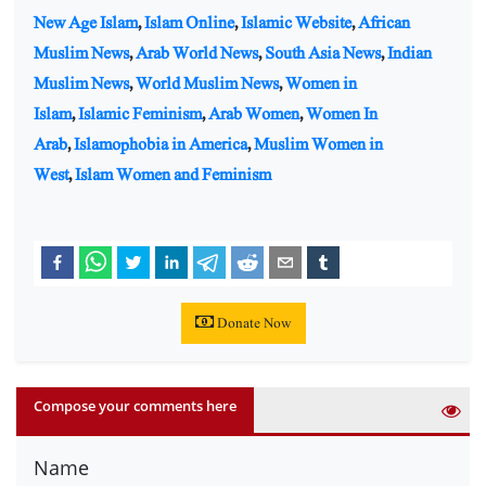
New Age Islam
,
Islam Online
,
Islamic Website
,
African
Muslim News
,
Arab World News
,
South Asia News
,
Indian
Muslim News
,
World Muslim News
,
Women in
Islam
,
Islamic Feminism
,
Arab Women
,
Women In
Arab
,
Islamophobia in America
,
Muslim Women in
West
,
Islam Women and Feminism
Donate Now
Compose your comments here
Name