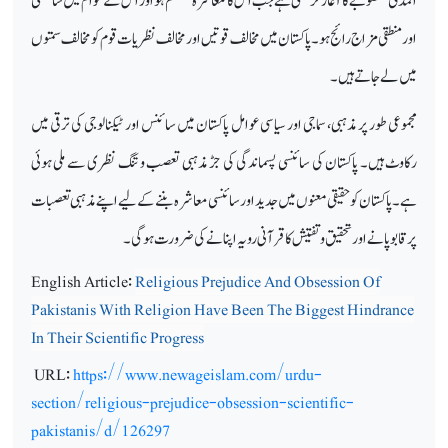
المدتی منصوبے کا آغاز کر سکتی ہے جب اس کا معاشرہ مستحکم ہو اور اس کے عوام میں سائنسی
اور منطقی مزاج رائج ہو۔ پاکستان میں مخالف قوتیں اور مخالف نظریات قوم کو مخالف سمتوں
میں لے جاتے ہیں۔
مجموعی طور پر مذہبی، سماجی اور سیاسی عوامل پاکستان میں سائنس اور ٹیکنالوجی کی ترقی میں
رکاوٹ ہیں۔ پاکستان کی سائنسی پسماندگی کی جڑ مذہبی تعصب و تنگ نظری سے ملی ہوئی
ہے۔ پاکستان کو حقیقی معنوں میں جدید اور سائنسی معاشرہ بننے کے لیے اپنے مذہبی تعصبات
پر قابو پانے اور تحقیق و تفتیش کا قرآنی رویہ اپنانے کی ضرورت ہوگی۔
English Article:
Religious Prejudice And Obsession Of
Pakistanis With Religion Have Been The Biggest Hindrance
In Their Scientific Progress
URL:
https://www.newageislam.com/urdu-
section/religious-prejudice-obsession-scientific-
pakistanis/d/126297