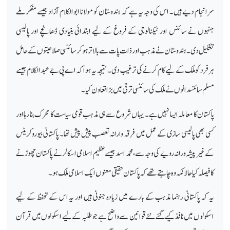
سرانجام دیے ہیں۔ اس کی وجہ یہ ہے کہ ہندوستان کو مولانا ابوالکلام آزاد جیسے مفکر ملے
جنہوں نے سائنس اور ٹیکنالوجی کے فروغ کے لیے ابتدائی بنیادی ڈھانچے اور پالیسی
تشکیل دی۔ ہندوستان نے مذہب اور ذات پات سے بالاتر ہوکر سائنسی صلاحیتوں کے حامل
ہر فرد کو ملک کے لیے کام کرنے کی ترغیب دی۔ نتیجہ یہ ہوا کہ اے پی جے عبدالکلام جیسے
مسلم سائنسدانوں نے ملک کی سائنسی ترقی میں بڑا تعاون کیا۔
پاکستان کا معاملہ ایسا نہیں ہے۔ یہاں شروع سے ہی مذہب قومی سیاست کا محرک بنا رہا اور
کسی بھی پالیسی سازی کے عمل میں فرقہ وارانہ تعصب پیش پیش تھا۔ پاکستانی بیوروکریٹس
کے غیر پیشہ ورانہ رویے کی وجہ سے، محمد اسد جیسے عظیم اسلامی اسکالر نے پاکستان چھوڑنے
کا فیصلہ کیا حالانکہ وہ چاہتے تھے کہ پاکستان حقیقی معنوں ایک اسلامی ملک ہو۔
یہ کہ پاکستانی رہنما مذہب کے بارے میں زیادہ جنونی ہیں اور یہ اس کے تحفظ کے لیے
اسکولوں میں نافذ کیے گئے نئے قوانین سے واضح ہے جو طلبہ کے لیے اسکولوں میں قرآن