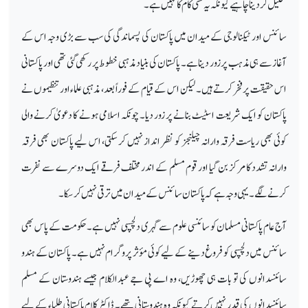
تحلیل کر دینا چاہیے کیونکہ یہ کسی کام کا نہیں ہے۔
سائنس اور ٹیکنالوجی کے میدان میں پاکستان کی پسماندگی کی سب سے بڑی وجہ اس کے
آغاز سے ہی مذہب پر زور دینا ہے۔ پاکستان کی بنیاد مذہبی خطوط پر رکھی گئی تھی اور پاکستانی
اس حقیقت پر فخر کرتے ہیں۔ لیکن اس کے قیام کے فوراً بعد، مذہبی علماء اور تنظیموں نے
پاکستان کو ایک شریعت اسٹیٹ بنانے پر زور دیا۔ چونکہ اسلامی ہونے کا دعویٰ کرنے والی
کوئی بھی ریاست فرقہ وارانہ چیلنجز کو نظر انداز نہیں کر سکتی، اس لیے پاکستان بھی فرقہ
وارانہ تشدد کا مرکز بن گیا اور قوم مسلم کے اندر مختلف فرقے ایک دوسرے سے نفرت
کرنے لگے۔ یہی وجہ ہے کہ پاکستان سائنس کے میدان میں ترقی نہیں کر سکا۔
آج عام پاکستانی مسلمان کو سائنسی علوم سے گہری دلچسپی نہیں ہے۔ حکومت کے پاس بھی
سائنس میں دلچسپی کو فروغ دینے کے لیے کوئی مؤثر پروگرام نہیں ہے۔ پاکستان کے ہندو
سائنسدانوں کی تو بات ہی چھوڑیں، وہ اے پی جے عبدالکلام جیسے ہندوستان کے مسلم
سائنسدانوں کی قدر نہیں کرتے کیونکہ وہ ہندوستانی تھے۔ ڈاکٹر کلام پاکستانی طلباء کے لیے