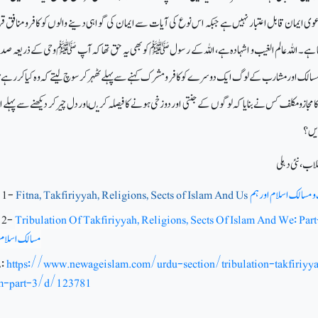
عوی ایمان قابل اعتبار نہیں ہے جبکہ اس نوع کی آیات سے ایمان کی گواہی دینے والوں کو کافرومنافق قرا
النا ہے۔اللہ عالم الغیب و اشہادہ ہے، اللہ کے رسولﷺ کو بھی یہ حق تھا کہ آپ ﷺ وحی کے ذریعہ صد
مسالک اور مشارب کے لوگ ایک دوسرے کو کافر و مشرک کہنے سے پہلےٹھہر کر سوچ لیتے کہ وہ کیا کررہےہ
 مجازو مکلف کس نے بنایا کہ لوگوں کے جنتی اور دوزخی ہونے کا فیصلہ کریںاور دل چیرکر دیکھنے سے پہل
ریں؟
 و مسالک اسلام اور ہم
Fitna, Takfiriyyah, Religions, Sects of Islam And Us
: 1-
: 2-
Tribulation Of Takfiriyyah, Religions, Sects Of Islam And We: Par
مسالک اسلام 
:
https://www.newageislam.com/urdu-section/tribulation-takfiriyya
am-part-3/d/123781