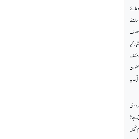
دعائے
سامنے
ے مصنف
ار کیا
ے مکلف
 عنوان
تی۔ یہ
ہ داری
حق ہے؟
م نہیں