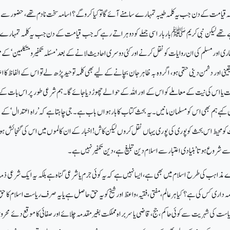
امت کے دن جب یہ کلمہ طیبہ تمہارے سامنے آئےگا تو کیا کروگے؟ اسامہ سخت نادم تھے، حضور سے 
ے لیکن نبی کریم ﷺ بار بار اسی جملے کو دوہراتے رہے کہ جب قیامت کے دن جب یہ کلمہ تمہارے 
ری اور مسلم کی ان روایات کو نقل کرنے اور کئی دوسری احادیث لانے کے بعد ’ مسئلہ تکفیرو متکلمین‘ ک
قینی اور دشمن دینی حتمی ہو، اگر وہ بہ ظاہر جان بچانے کے لیے بھی کلمہ توحیدپڑھ لے تواس کے الفاظ کا اعتب
یت یا اس کی نیت کے معاملے کو اس کے اور اللہ کے حوالے چھوڑ دیا جائےگا۔ ہم شرعی طور پر اس بات ک
ان کہے ہم بھی اس کو مسلمان مانیں۔یہ بحث کتاب کا بارہواں باب ہے۔ جی چاہتاہے کہ ’راہ اعتدال‘ کے
کو محیط اس بحث کو پوری کی پوری یہاں نقل کروں لیکن کاش! اخبار کے ان کالموں میں اس کی گنجائش ہو
روع ہوتا’ بنیادی اعتبار سے اسلام دین تبلیغ ہے، دین تکفیر نہیں ہے۔
ذاہب کی طرح اسلام میں بھی ہے،ایسا نہیں ہے کہ یہ کوئی جرم یا شرعی گناہ ہے بلکہ یہ ایک شرعی ذم
 داری کس کی ہے؟ کیا ہرعالم ، مفتی ، فقیہ ، واعظ اور شیخ کو یہ حق حاصل ہےیا یہ صرف ریاست اسلام کا 
است کی شہریت سےکوئی حاکم ،جج ، قاضی یا سربراہ مملکت بغیر مقدمہ چلائے اور صفائی کا موقع دئے محرو