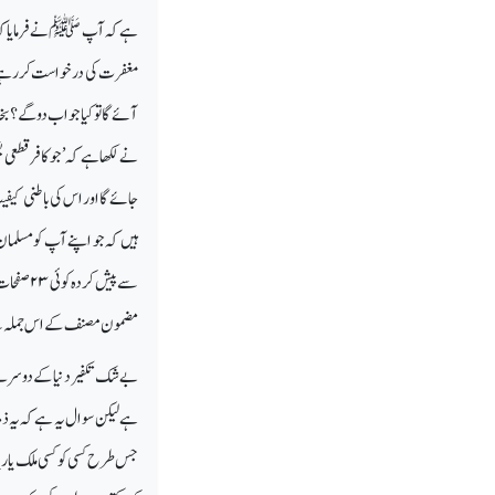
ہے کہ آپ ﷺنے فرمایاکہ قی
مغفرت کی درخواست کررہے تھ
آئےگا تو کیا جواب دوگے؟بخا
نے لکھا ہے کہ ’جو کافر قطعی ی
جائےگا اور اس کی باطنی کیف
ہیں کہ جو اپنے آپ کو مسلم
سے پیش کردہ کوئی
۲۳
صفحات 
مضمون مصنف کے اس جملہ سے ش
بےشک تکفیر دنیا کے دوسرے م
ہےلیکن سوال یہ ہے کہ یہ ذمہ
جس طرح کسی کو کسی ملک یا ری