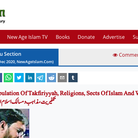
New Age Islam TV
Books
Donate
Advertise
Su
u Section
Comme
Dec
2020
, NewAgeIslam.Com)
Tribulation Of Takfiriyyah, Religions, Sects Of Islam An فت
تکفیریت ، مذاہب و مسالک اسلام ا