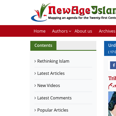
Home
Authors
About us
Archives
Contents
Urd
(
17
Rethinking Islam
Latest Articles
نۂ
ور ہم
New Videos
Latest Comments
Popular Articles