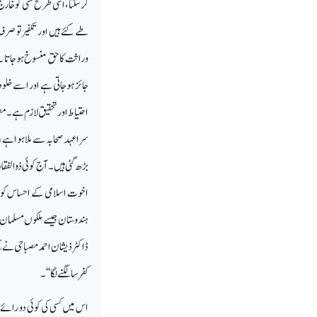
کرسکتا ، اسی طرح کسی کو خا
طے کئے ہیں اور تکفیر تو صرف
وراثت کا حق منسوخ ہوجاتا ہے
جائز ہوجاتی ہے اور اسے خلو
احتیاط اور تحقیق لازم ہے۔مصنف
سرا عہد صحابہ سے ملا ہوا ہے 
بڑھ گئی ہیں۔آج کوئی ذوالفق
اخوت اسلامی کے احساس کو مٹا
ہندوستان جیسے ملکوں مسلمان ا
ڈاکٹرذیشان احمد مصباحی نے سچ
کفر سا لگنے لگا‘‘۔
اس میں کسی کی کوئی دو رائے 