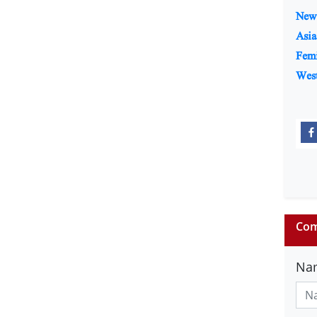
New 
Asia
Fem
Wes
Com
Na