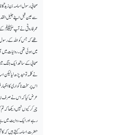
صحابی رسول اسامہ بن زیدؓکا
سے عین قبل اپنے جلیل القدرا
عمر فاروقؓ نےآپ ﷺ کے بعد ا
تھے کہ جس کو اللہ کے رسول 
میں ہوئی تھی۔روایات میں آی
صحابی کے ساتھ ایک جنگ میں یہ
نے کلمہ توحید پڑھ لیالیکن 
اس پر سخت ناگواری کا اظہار 
عرض کیا کہ اس نے صرف اپنی 
چیر کر کیوں نہیں دیکھا کہ تم
رہے اور ایک روایت میں ہے ک
حضرت اسامہ کہتے ہیں کہ کاش!