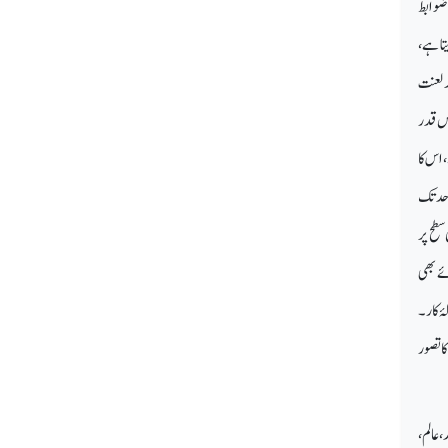
 ضوابط
تا ہے،
ر لعنت
کس قدر
 اس کا
 حد تک
سطح پر
ئے بھی
ٔ کار۔
کاتصور
،عالم،