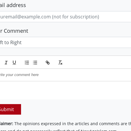
il address
ur Comment
Submit
laimer:
The opinions expressed in the articles and comments are th