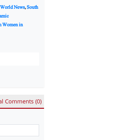
 World News
,
South
lamic
m Women in
al Comments (
0
)