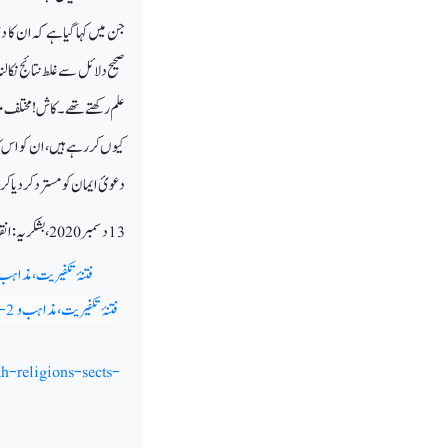
جن میں کہا گیا ہے کہ ان کا د
صحیح دلائل سے غلط نتائج نک
علم رکھتے تھے ۔کاش! مختلف 
کیوں کررہے ہیں، ان کو اس کا
دعویٔ ایمان کو مسترد کردیا ک
13 دسمبر 2020،بشکریہ:انقلاب، نئی دہلی
فتنۂ تکفیریت ، مذاہب
فتنۂ تکفیریت ، مذاہب و
t-2
h-religions-sects-