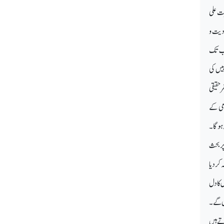
ضرت علی
ودیت و
جب تک
ہیں کی
 حقیقی
امی کے
 ہوگا۔
پر بحث
 کردیا
 کا دل
گے۔
تے ہیں