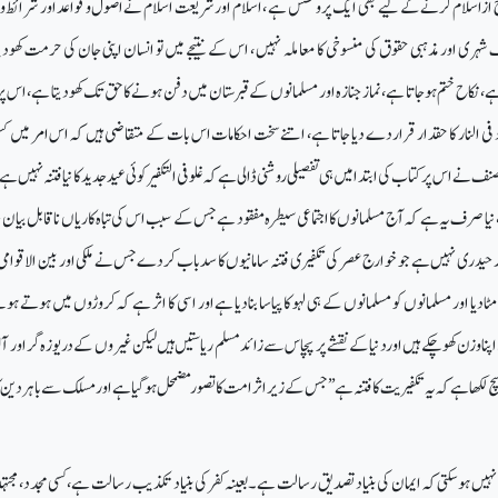
رج ازاسلام کرنے کے لیے بھی ایک پروسس ہے ، اسلام اور شریعت اسلام نےاصول و قواعد اور شرائط و
 شہری اور مذہبی حقوق کی منسوخی کا معاملہ نہیں ، اس کے نتیجے میں تو انسان اپنی جان کی حرمت کھودی
، نکاح ختم ہوجاتا ہے، نماز جنازہ اور مسلمانوں کے قبرستان میں دفن ہونے کاحق تک کھودیتا ہے،اس پ
د فی النار کا حقدار قرار دے دیا جاتا ہے، اتنے سخت احکامات اس بات کے متقاضی ہیں کہ اس امر میں 
 نے اس پر کتاب کی ابتدا میں ہی تفصیلی روشنی ڈالی ہے کہ غلو فی التکفیر کوئی عیدجدید کا نیا فتنہ نہیں ہے،
، نیا صرف یہ ہے کہ آج مسلمانوں کا اجتماعی سیطرہ مفقود ہے جس کے سبب اس کی تباہ کاریاں ناقابل بیان
ار حیدری نہیں ہے جو خوارج عصر کی تکفیری فتنہ سامانیوں کا سدباب کردےجس نے ملکی اور بین الاقوامی 
دیا اور مسلمانوں کو مسلمانوں کے ہی لہو کا پیاسا بنادیا ہےاور اسی کا اثر ہے کہ کروڑوں میں ہوتے ہو
پناوزن کھوچکے ہیں اوردنیاکے نقشے پر پچاس سے زائد مسلم ریاستیں ہیں لیکن غیروں کے دریوزہ گر اور آلہ
 لکھا ہے کہ یہ تکفیریت کا فتنہ ہے ’’جس کے زیراثر امت کا تصور مضمحل ہوگیا ہے اور مسلک سے باہر دین 
نہیں ہوسکتی کہ ایمان کی بنیادتصدیق رسالت ہے۔بعینہ کفر کی بنیاد تکذیب رسالت ہے، کسی مجدد، مجتہد