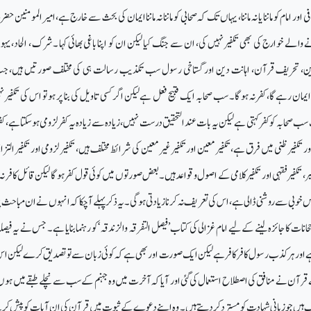
 اور امام کو ماننا یا نہ ماننا ، یہاں تک کہ صحابی کو ماننا نہ ماننا ایمان کی بحث سے خارج ہے،امیرالمومنین ح
 والے خوارج کی بھی تکفیر نہیں کی، ان سے جنگ کیا لیکن ان کو اپنا باغی بھائی کہا ۔شرک ، الحاد، یہ
ین، تحریف قرآن، اہانت دین اور گستاخی رسول سب تکذیب رسالت ہی کی مختلف صورتیں ہیں، 
ان رہےگا، کفر نہ ہوگا۔ سب صحابہ ایک قبیح فعل ہےلیکن اگر کسی تاویل کی بنا پر ہو تو اس کی تکفیر ن
 صحابہ کو کفر کہتی ہے لیکن یہ بات عندالتحقیق درست نہیں، زیادہ سے زیادہ یہ کفرلزومی ہوسکتا ہے، کفر
 تکفیر ظنی میں فرق ہے،تکفیر معین اور تکفیر غیرمعین کی شرائط مختلف ہیں، تکفیر لزومی اور تکفیر التز
یر ، تکفیر فقہی اور تکفیر کلامی کے اصول و قواعد ہیں۔بعض صورتوں میں کوئی قول کفر ہوگا لیکن قائل کافر نہ
وبی سے روشنی ڈالی ہے، اس کی تعریف نہ کرنا زیادتی ہوگی۔ یہ ذکر پہلے آچکا کہ انہوں نے ان مباحث 
نات کا جائزہ لینے کے لیے امام غزالی کی کتاب ’فیصل التفرقہ والزندقہ‘ کو رہنما بنایا ہے۔ جس نے یہ فیصلہ
اور ہر کذب رسول کافرکافر ہے لیکن ایک صورت اور بھی ہے کہ کوئی زبان سے تو تصدیق کرے لیکن اس
قرآن نے منافق کی اصطلاح استعمال کی گئی اور آیا کہ آخرت میں وہ جہنم کے سب سے نچلے طبقے میں ہوں
ں جو زبانی شہادت کو مسترد کردیتے ہیں ۔ وہ اپنے دعوے کے ثبوت میں قرآن کی ان آیات کو پیش کر