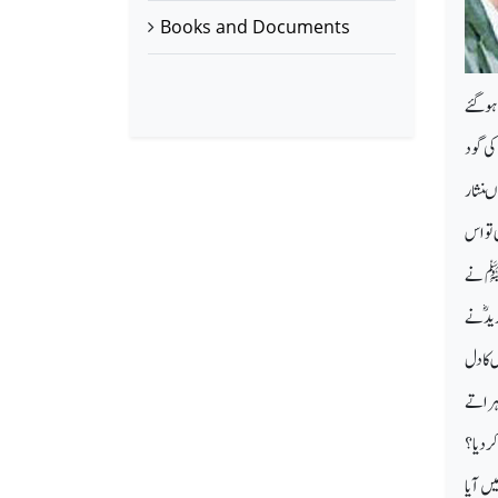
Books and Documents
 ہوگئے
کی گود
اںنثار
 تو اس
پ ﷺ نے
یدؓ نے
 کا دل
وہراتے
کردیا؟
ں آیا