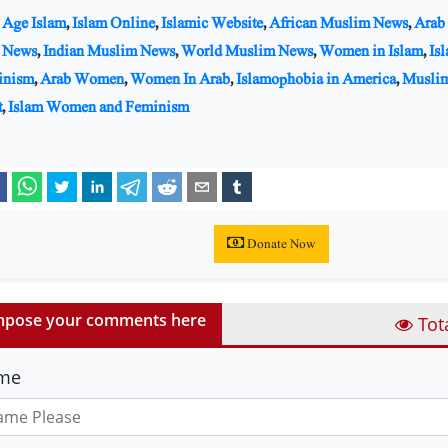
Age Islam
,
Islam Online
,
Islamic Website
,
African Muslim News
,
Arab
 News
,
Indian Muslim News
,
World Muslim News
,
Women in Islam
,
Is
inism
,
Arab Women
,
Women In Arab
,
Islamophobia in America
,
Musli
t
,
Islam Women and Feminism
Donate Now
pose your comments here
Tot
me