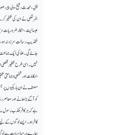
فقیہ،محدث، شیخ ، ولی پیر، صوفی
المرتضی نے ان کی تکفیر کرنے
عیسائیت ، انکارضروریات د
تکذیب رسالت سرزد نہ ہو، ایم
جائےگی۔ علما کی ایک جماعت سب
نہیں۔اسی طرح تکفیر قطعی اور
احکامات اور شخصی و جماعتی تکف
مصنف نے ان باریکیوں پر جس خ
کو آگے بڑھانے اور معاصررجحا
ہے کہ ہرکافر مکذب رسول ہے 
کافر ہو۔ ایسے لوگوں کے لیے 
ہمارے درمیان بہت سے لوگ ہی