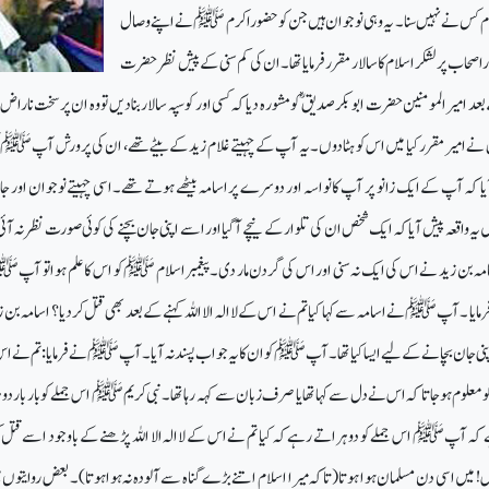
 نام کس نے نہیں سنا۔ یہ وہی نوجوان ہیں جن کو حضوراکرم ﷺ نے اپنے وصال
صحاب پر لشکر اسلام کا سالار مقرر فرمایا تھا۔ان کی کم سنی کے پیش نظر حضرت
میرالمومنین حضرت ابوبکر صدیق ؓکو مشورہ دیا کہ کسی اور کو سپہ سالار بنادیں تو وہ ان پر سخت ناراض
نے امیر مقرر کیا میں اس کو ہٹادوں۔ یہ آپ کے چہیتےغلام زید کے بیٹے تھے، ان کی پرورش آپ ﷺ 
ا کہ آپ کے ایک زانو پر آپ کا نواسہ اور دوسرے پر اسامہ بیٹھے ہوتے تھے۔اسی چہیتے نوجوان اور ج
 واقعہ پیش آیا کہ ایک شخص ان کی تلوار کے نیچے آگیااور اسے اپنی جان بچنے کی کوئی صورت نظر نہ آئی
اسامہ بن زید نے اس کی ایک نہ سنی اور اس کی گردن مار دی۔ پیغمبراسلام ﷺ کو اس کا علم ہوا تو آ
فرمایا ۔آپ ﷺنے اسامہ سے کہا کیا تم نے اس کے لاالہ الا اللہ کہنے کے بعد بھی قتل کردیا؟ اسامہ بن ز
جان بچانے کے لیے ایسا کیا تھا۔ آپﷺ کو ان کا یہ جواب پسند نہ آیا ۔ آپﷺ نے فرمایا: تم نے اس
 کو معلوم ہوجاتا کہ اس نے دل سے کہا تھا یا صرف زبان سے کہہ رہا تھا۔نبی کریم ﷺ اس جملے کو بار بار د
ہ آپ ﷺ اس جملے کو دوہراتے رہے کہ کیا تم نے اس کے لاالہ الا اللہ پڑھنے کے باوجود اسے قتل 
 میں اسی دن مسلمان ہوا ہوتا(تاکہ میرا اسلام اتنے بڑے گناہ سے آلودہ نہ ہواہوتا)۔ بعض روایتوں می