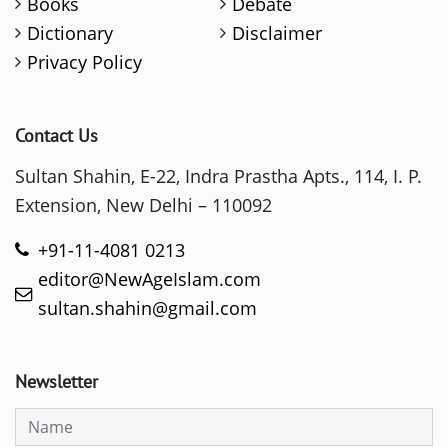
Books
Debate
Dictionary
Disclaimer
Privacy Policy
Contact Us
Sultan Shahin, E-22, Indra Prastha Apts., 114, I. P.
Extension, New Delhi – 110092
+91-11-4081 0213
editor@NewAgeIslam.com
sultan.shahin@gmail.com
Newsletter