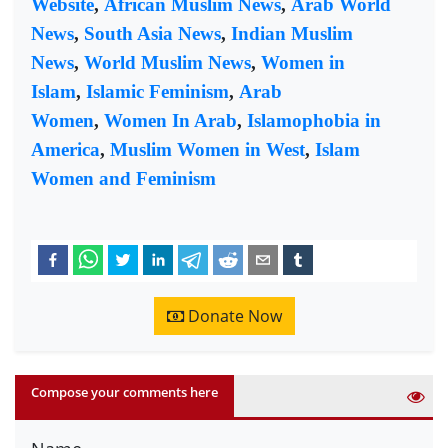
Website
,
African Muslim News
,
Arab World
News
,
South Asia News
,
Indian Muslim
News
,
World Muslim News
,
Women in
Islam
,
Islamic Feminism
,
Arab
Women
,
Women In Arab
,
Islamophobia in
America
,
Muslim Women in West
,
Islam
Women and Feminism
Donate Now
Compose your comments here