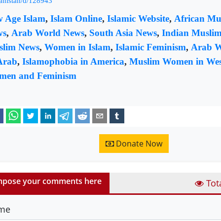
anistan/d/128943
 Age Islam
,
Islam Online
,
Islamic Website
,
African Mu
ws
,
Arab World News
,
South Asia News
,
Indian Musli
lim News
,
Women in Islam
,
Islamic Feminism
,
Arab 
Arab
,
Islamophobia in America
,
Muslim Women in Wes
men and Feminism
Donate Now
pose your comments here
Tot
me