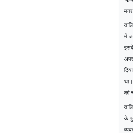
मगर 
तालि
में 
इसके
अपरा
दिया
था। 
को च
तालि
के फ
व्यव