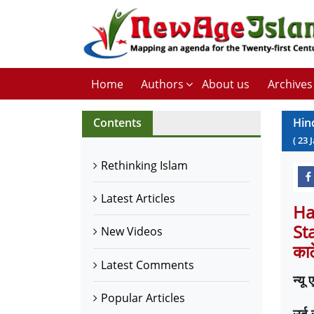
Home
Authors
About us
Archives
Contents
Hin
(
23
Rethinking Islam
Latest Articles
Ha
St
New Videos
काट
Latest Comments
न्यू
Popular Articles
उर्द