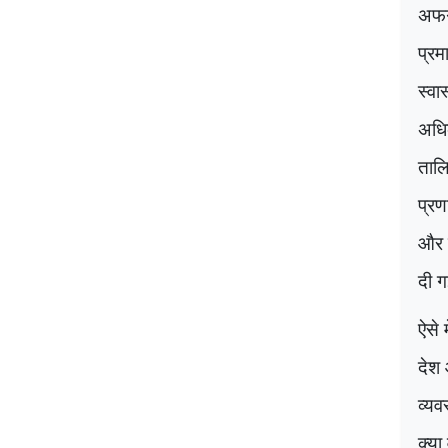
अफगा
प्रम
स्वा
अधिक
तालि
प्रण
और त
दी ग
ऐसे 
देश 
व्य
क्या