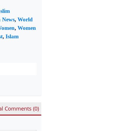
slim
m News
,
World
Women
,
Women
t
,
Islam
al Comments (
0
)