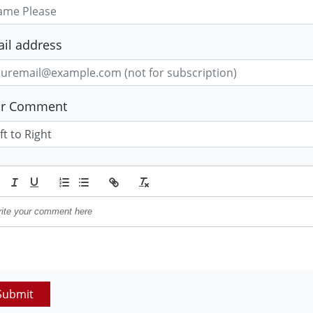
il address
ur Comment
Submit