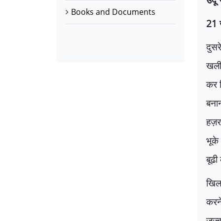
Books and Documents
21
दुसर
खलीफ
कर द
बनान
हज़रत
भूके
बूढी
खिल
करने
जज़्ब