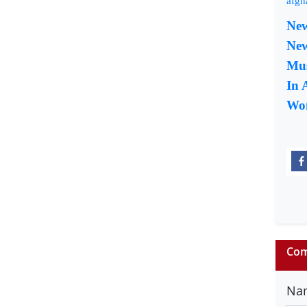
afgh
New
Ne
Mus
In 
Wo
Com
Na