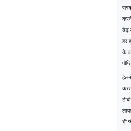
सरका
करने
डेढ़
हर ह
के 
पौष्
हेलम
करता
टीबी
लाया
भी ज