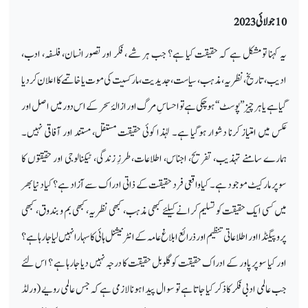
10 جولائی 2023
یہ کہنا تو مشکل ہے کہ حقیقت کیا ہے؟ جب ہر شے ، فکر اور تصور انسان، فلسفہ، ادب،
ادیب، تاریخ، نظریہ، مذہب، سیاست، جدیدیت، مارکسیت کی موت یا خاتمے کا اعلان کردیا
گیا ہے یا ہر چیز ’’پوسٹ‘‘ ہوچکی ہے تو احساسِ مرگ اور ازالۂ سحر کے اس دور میں اصل اور
عکس میں امتیاز کرنا دشوار ہوگیا ہے۔ لہٰذا کوئی حقیقت مستقل، مستند اور آفاقی نہیں۔
ہمارے سامنے تہذیب، تفریح، اجناس، اطلاعات، طرزِ زندگی، ٹیکنالوجی اور حقیقتوں کا
سوپر مارکیٹ موجود ہے۔ کیا واقعی فرد حقیقت کے ذاتی ادراک سے آزاد ہے؟ کیا دنیا بھر
میں کسی ایک حقیقت کو تسلیم کرانے کیلئے کبھی مذہب، کبھی نظریہ، کبھی بم و بندوق، کبھی
پروپیگنڈا اور اطلاعاتی تنظیم اور ذرائع ابلاغ عامہ کے انٹرنیشنل ہائی کا سہارا نہیں لیا جارہا ہے؟
اور کیا سوپر پاور کے ادراک حقیقت کو گلوبل حقیقت کا درجہ نہیں دیا جارہا ہے ؟ اس لئے
جب عالمی ادبی فکر کا ذکر کیا جاتا ہے تو سوال پیدا ہونا لازمی ہے کہ جس عالمی رویے (ورلڈ