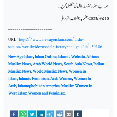
اندر اپنے منفرد تنقیدی ماڈل کی تشکیل کریں۔
10 جولائی 2023،بشکریہ: انقلاب، نئی دہلی
---------------------
URL:
https://www.newageislam.com/urdu-
section/worldwide-model-literary-analysis/d/130186
New Age Islam
,
Islam Online
,
Islamic Website
,
African
Muslim News
,
Arab World News
,
South Asia News
,
Indian
Muslim News
,
World Muslim News
,
Women in
Islam
,
Islamic Feminism
,
Arab Women
,
Women In
Arab
,
Islamophobia in America
,
Muslim Women in
West
,
Islam Women and Feminism