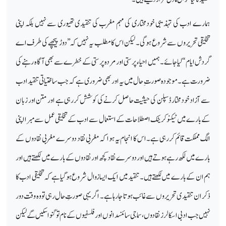
ہمارے ادب کی تہذیبی خودمختاری کی مہم مغرب کی تنقیدی تھیوری سے نہیں بلکہ اپنی
تخلیقی تحریروں سے شروع ہوگی ۔ لیکن اس کا مطلب یہ نہیں کہ ’’دوڑ پیچھے کی طرف اے
گردش ایام ‘‘ لیا جائے۔ ہمیں احیاء پرستی اور مردہ پرستی کے خطرے سے بھی آگاہ رہنے کی
ضرورت ہے۔ موجودہ صورت ِ حال میں یہ اور بھی ضروری ہے کہ جب ساختیاتی تنقید ادب
سے آزادخودمختار ڈسپلن کی حیثیت حاصل کرنے کی کوشش کررہی ہے اور متن اور زبان
کے بارے میں ٹیکنو کریٹک اصطلاحات کے استعمال سے ادب کے تخلیقی عمل سے مبرا اپنی
الگ مملکت قائم کررہی ہے۔ اس کا انجام یہ ہوا کہ مغربی نقاد دوسرے مغربی نقادوں کے
بارے میں لکھ رہے ہوتے ہیں اور دوسرے نقاد کچھ اور نقادوں کے بارے میں لکھتے ہیں اور
ہم ان کے بارے میں لکھتے ہیں۔ تنقید میں ایک ایسا زوال شروع ہوگیا ہے کہ تخلیقی ادب کا
ذکر ان تنقیدی تحریروں سے غائب ہوتا جارہا ہے۔ اگر یہی صورتِ حال رہی تو وہ وقت دور
نہیں جب ادبی اسکالرز نقادوں ، سماجی سائنسدانوں اور فلسفیوں کے نام تو گنوا سکیں گے لیکن