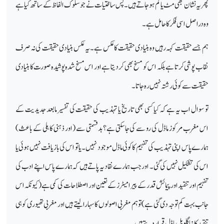
پھر یہ نشان بھی مٹ یا گم ہوجاتے ہیں۔ پس ساختیات نے جو سلوک الفاظ کے ساتھ کیا ہے
وہ دراصل اسی فکر کا حامل ہے۔
ہم جسے حقیقت کہہ رہیں وہ بنیادی حقیقت کا عکس ہے۔ یہ عکس بنیادی حقیقت کی نہ صرف
نقاب پوشی کرتا ہے بلکہ اس کو مسخ بھی کردیتا ہے اور اس مسخ شدہ پوشیدہ صورت کا بنیادی
حقیقت سے کوئی رشتہ نہیں رہ جاتا۔
تو سوال اب یہ ہے کہ کیا کسی بھی تاریخ یا تہذیب کی حقیقت کی تفسیر مابعد جدیدیت کے
اس مغرب مرکوز ماڈل کی رو سے کی جاسکتی ہے؟ بدقسمتی سے (اور ذہنی کاہلی کے باعث)
ہمارے پاس اپنی تہذیب کی تفہیم کا کوئی ماڈل موجود نہیں۔ یا تو اس کی بازیافت نہیں ہوئی یا
اس کی تشکیل نہیں کی گئی۔ اور جب ہمارے نقاد یہ پاتے ہیں کہ ہمارے پاس اپنے ادب کی
تفہیم اور تنقید اور پیمائش قدر کے پیرامیٹرز کے تعین اور اصطلاحات کی کمی ہے (کیونکہ اس
جانب بہت کم توجہ دی گئی ہے) تو ہم مغربی اصولوں کا سہارا لیتے ہیں اور مغربی تھیوری کو ہی
تنقید کا نیا گلوبل ماڈل قرار دیتے ہیں۔