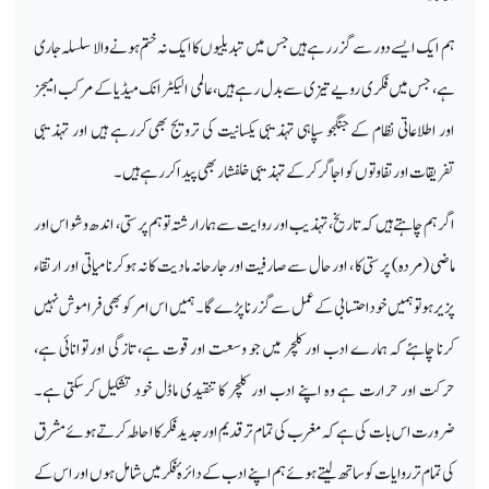
ہم ایک ایسے دور سے گزر رہے ہیں جس میں تبدیلیوں کا ایک نہ ختم ہونے والا سلسلہ جاری
ہے ، جس میں فکری رویے تیزی سے بدل رہے ہیں، عالمی الیکٹرانک میڈیا کے مرکب امیجز
اور اطلاعاتی نظام کے جنگجو سپاہی تہذیبی یکسانیت کی ترویج بھی کررہے ہیں اور تہذیبی
تفریقات اور تفاوتوں کو اجاگر کرکے تہذیبی خلفشار بھی پیدا کررہے ہیں۔
اگر ہم چاہتے ہیں کہ تاریخ، تہذیب اور روایت سے ہمارا رشتہ توہم پرستی، اندھ وشواس اور
ماضی (مردہ) پرستی کا ، اور حال سے صارفیت اور جارحانہ مادیت کا نہ ہوکر نامیاتی اور ارتقاء
پزیر ہو تو ہمیں خوداحتسابی کے عمل سے گزرنا پڑے گا۔ ہمیں اس امر کو بھی فراموش نہیں
کرنا چاہئے کہ ہمارے ادب اور کلچر میں جو وسعت اور قوت ہے، تازگی اور توانائی ہے،
حرکت اور حرارت ہے وہ اپنے ادب اور کلچر کا تنقیدی ماڈل خود تشکیل کرسکتی ہے۔
ضرورت اس بات کی ہے کہ مغرب کی تمام تر قدیم اور جدید فکر کا احاطہ کرتے ہوئے مشرق
کی تمام تر روایات کو ساتھ لیتے ہوئے ہم اپنے ادب کے دائرہ ٔ فکر میں شامل ہوں اور اس کے