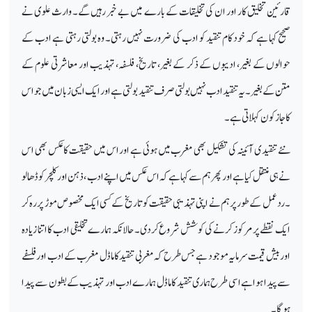
قارئین تخلیق کار اور ان کی تخلیقات کے بارے میں بے خبر رہیں گے۔ وارث علوی نے
صحیح کہا ہے کہ خود کام تنقید کو ادب کی ضرورت نہیں رہتی۔ وہ بولتی رہتی ہے ادب کے
حوالوں کے بغیر، ادیبوں کے ذکر کے بغیر، تاریخ، فلسفہ، تہذیب اور معاشرتی علوم کے
متن کے بغیر۔ یہ تنقید ادب نہیں بولتی صرف تنقید بولتی ہے اور ایک ایسی زبان میں جو اس
کا جازکون کہلاتی ہے۔
نئے تنقیدی آئینہ کی تشکیل بھی مغرب میں ہوئی ہے اور اس میں حقیقت کا عکس بھی اس
نے ہی منتقل کیا ہے اور پھر ہم سے کہا ہے کہ اس عکس میں اپنے ادب ، ذہن اور کلچر کو ڈھالو
۔ رد عمل کے طور پر ہم نے اپنی تہذیبی حقیقت کو تاریخ کے کسی ایک مخصوص موڑ پر رہ کر
ایک نقطے پر مرکوز کرنے کی کوشش شروع کردی۔ حالانکہ ہمارے تخلیقی ادب کا اتنا زیادہ
اور بیش قیمت سرمایہ موجود ہے جس طرح کہ مغربی تنقید کا ماڈل مغرب کے ادب اور فلسفے
سے پیدا ہوا ہے اسی طرح ہماری تنقید کا ماڈل ہمارے ادب اور تہذیب کے بطون سے پیدا
ہوگا۔