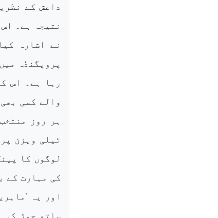
داعش کے نظریا
نتیجہ ہے۔ اس 
نے اشارہ کیا
پروپگنڈہ میں 
رہا ہے۔ اس کے
والے کسی بھی 
ہر روز منتخب 
ٹیلی ویزن پر 
لوگوں کا پینل
کی مہارت کے ب
اور یہ 'ماہری
ساتھ جوڑ کر ا