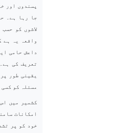
پسندوں اور خا
جا رہا ہے۔ حا
لاشوں کو حسب 
واقعہ یہ ہے ک
داعش حامی ایج
تعریف کی ہے۔ 
یقینی طور پر 
مسئلہ کو کسی 
کشمیر میں اس 
امکانات سامنے
خود کو پر تشد