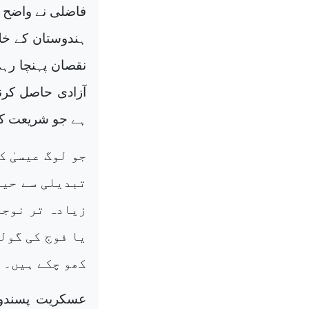
فاضلی نے واضح 
ہندوستان کے خل
نقصان پہنچا رہ
آزادی حاصل کرن
ہے جو شریعت کو
جو لوگ عیسیٰ 
تبدیلی سے حیر
زیادہ تر نوجو
یا فوج کی گول
کھو چکے ہیں۔
عسکریت پسندوں 