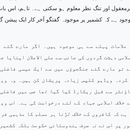
عقول اور تنگ نظر معلوم ہو سکتی ہے۔ تاہم، اس بات
جود ہے کہ کشمیر پر موجودہ گفتگو آخر کار ایک پیشن گ
علامات پہلے سے ہی موجود ہیں۔ اگر مارے گئے ت
امی دہشت گردوں کی جانب سے علی الاعلان اپنایا ج
 تو مارے گئے جنگجوؤں میں سے ایک عیسی فاضلی 
کردہ ویڈیو کلپس زیادہ پریشان کن ہیں۔ وہ ویڈ
ؤنٹر سے قبل ریکارڈ کیا گیا تھا جس میں فاضلی 
 خلاف اسلامی جہاد کے لئے درخواست کی ہے۔ اس وی
 ہے کہ کافروں کے خلاف لڑنا ہر مسلم کا مذہبی فر
ور پر اس نے نہ صرف ہندوستانی حکومت بلکہ کشمیر