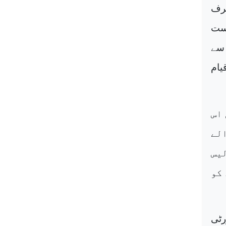
صرف
دست
 سے
یام
 اس
لے
یس
 کو
رٹی