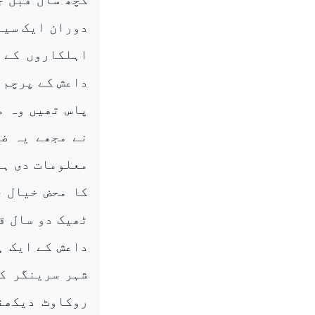
دوران ایک سین
اہلکاروں کے ہ
داعش کے پرچم 
پاس تھیں وہ م
نے مجھے یہ ضر
معلومات دی ہی
کا محض خیال خ
ٹھیک دو سال قب
داعش کے ایک ہل
شہر سرینگر کی
روکاوٹ دیکھنے