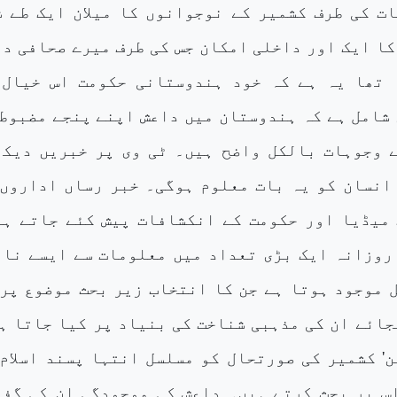
ت کی طرف کشمیر کے نوجوانوں کا میلان ایک طے ش
کا ایک اور داخلی امکان جس کی طرف میرے صحافی د
 تھا یہ ہے کہ خود ہندوستانی حکومت اس خیال 
شامل ہے کہ ہندوستان میں داعش اپنے پنجے مضبوط 
 وجوہات بالکل واضح ہیں۔ ٹی وی پر خبریں دیکھ
انسان کو یہ بات معلوم ہوگی۔ خبر رساں اداروں 
میڈیا اور حکومت کے انکشافات پیش کئے جاتے ہی
روزانہ ایک بڑی تعداد میں معلومات سے ایسے ناب
 موجود ہوتا ہے جن کا انتخاب زیر بحث موضوع پر 
جائے ان کی مذہبی شناخت کی بنیاد پر کیا جاتا ہ
ن' کشمیر کی صورتحال کو مسلسل انتہا پسند اسلام
س پر بحث کرتے ہیں۔ داعش کی موجودگی ان کی گفت