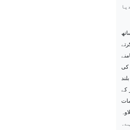
یا
اتھ
رتے
منے
 کی
لند
کے
مات
اوہ
ہے۔