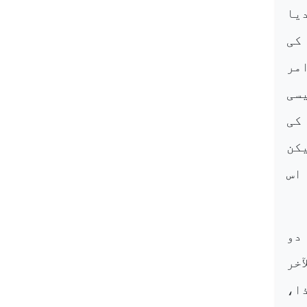
دیا
کی
مر
سی
کی
کن
اس
دو
آخر
ذا،