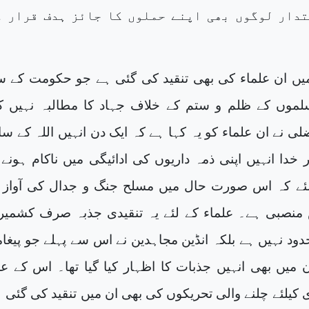
دار لوگوں بھی اپنے حملوں کا جائز ہدف قرار د
یں ان علماء کی بھی تنقید کی گئی ہے جو حکومت کے س
لموں کے ظلم و ستم کے خلاف جہاد کا مطالبہ نہیں ک
 نے ان علماء کو یہ کہا ہے کہ ایک دن انہیں اللہ کے سا
 خدا انہیں اپنی ذمہ داریوں کی ادائیگی میں ناکام ہونے
ئے کہ اس صورت حال میں مسلح جنگ و جدال کی آواز ب
 منصبی ہے۔ علماء کے لئے یہ تنقیدی جذب
ہ
صرف کشمیر 
ود نہیں ہے بلکہ انڈین مجاہدین نے اس سے پہلے جو پیغا
 میں بھی انہیں جذبات کا اظہار کیا گیا تھا۔ اس کے عل
 کیلئے چلنے والی تحریکوں کی بھی ان میں تنقید کی گئی 