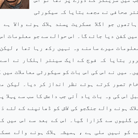
ئر صحافی نے مجھے بتایا کہ سیکورٹی
اتھوں جو اگلا عسکریت پسند ہلاک ہونے والا ہے ا
میں کفن دیا جائے گا۔ اس حوالے سے جو معلومات اس
علومات میرے سامنے وہ نہیں رکھ رہا تھا ، لیکن 
ور بتایا کہ فوج کے ایک سینئر اہلکار نے اسے 
ں۔ میں نے اس کی اس بات کو سیکورٹی معاملات میں 
ام تصور کرتے ہوئے نظر انداز کر دیا۔ لیکن مج
ل اس کی وہ بات یاد آئی جب داعش کا سب سے پہلا پ
اک ہونے والے جنگجو کی لاش کو ڈھانپنے کے لئے دَر
 گلیوں سے گزارا گیا۔ اس کے بعد سے اس میں کو
 کو نہیں ملی ہے ، ہمیشہ ہلاک ہونے والے عسکر