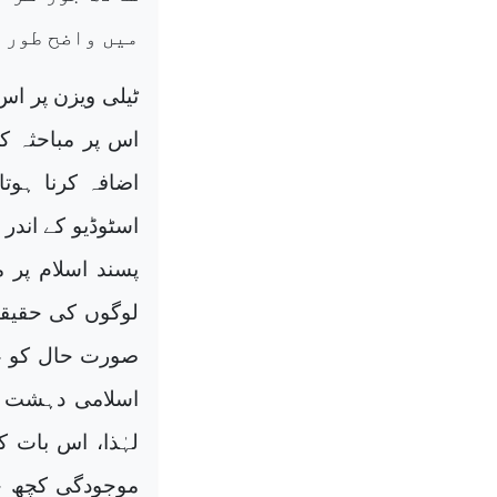
میں واضح طور 
ٹیلی ویزن پر ا
اس پر مباحثہ ک
اضافہ کرنا ہوت
اسٹوڈیو کے اندر 
پسند اسلام پر م
لوگوں کی حقیقی 
صورت حال کو عا
اسلامی دہشت گر
لہٰذا، اس بات 
موجودگی کچھ حک