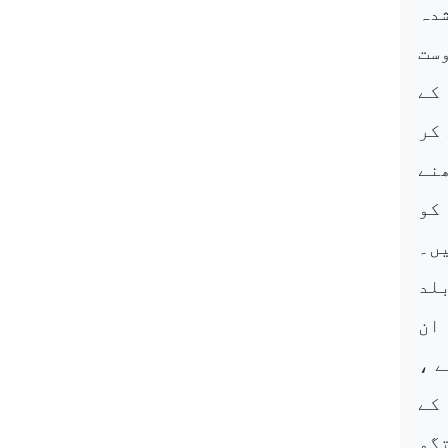
دہ
وست
کے
کر
نے
کو
ں۔
لد
ان
ے
،
 کے
گو