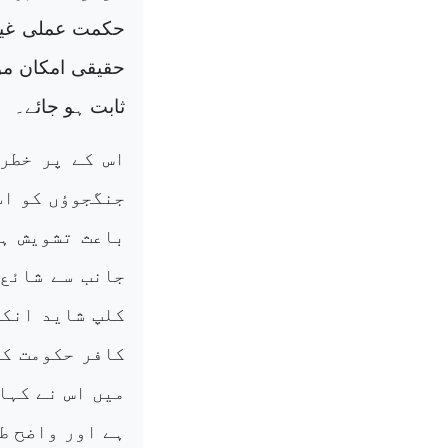
حکمت عملی غیرم
حقیقی امکان مو
ثابت ہو جائے۔
اس کے پر خطر 
جنگجوؤں کو اسل
باعث تشویش ہے
جانب سے شائع 
کلپ شاید انکا
کافر حکومت کے
میں اس نے کہا
ہے اور واضح ط