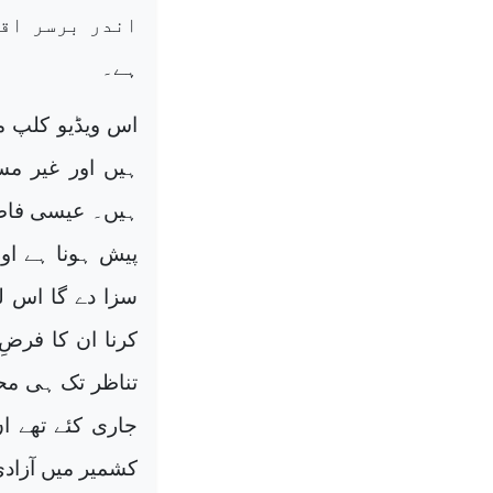
اندر برسر اقت
ہے۔
اس ویڈیو کلپ م
ہیں اور غیر مس
ہیں۔ عیسی فاضلی
پیش ہونا ہے اور
سزا دے گا اس ل
کرنا ان کا فرضِ
تناظر تک ہی محد
جاری کئے تھے ان
کشمیر میں آزادی