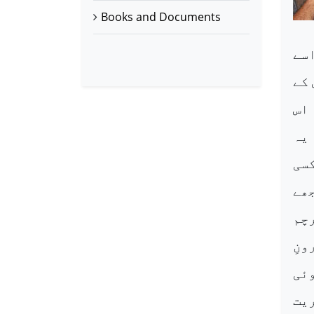
Books and Documents
سے
 کے
اس
یہ
کسی
ھے
رچم
ونِ
ئی
یت