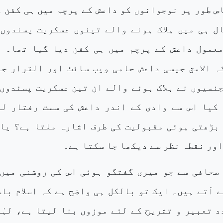
ص طور پر نوجوانوں کو داعش کے پرچم میں ہی کفن 
ل ہی میں ہلاک ہونے والے تینوں عسکریت پسندوں 
معمول داعش کے پرچم میں ہی کفن دیا گیا تھا۔ ا
ہ الامق جیسی داعش حامی ویب سائٹ اور القرار جی
نسیوں نے ہلاک ہونے والے ان تین عسکریت پسندوں 
کیا اس سے وادی کے اندر داعش کی سست رفتار لی
بڑھتی ہوئی مقبولیت کی طرف اشارہ ملتا ہے؟ یا 
اور نقطہ نظر سے دیکھا جا سکتا ہے۔
صحافی سے جو میری گفتگو ہوئی اس کی روشنی میں 
 آتے ہیں۔ ایک تو بالکل ہی واضح ہے کہ اسلام بال
د تعبیر و تشریح کے لئے موزوں بنا لیتا ہے، لہٰ