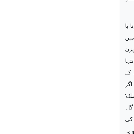
 یا
میں
یزن
تہا
 کے
اگر
لک'
گا۔
 کی
 یہ