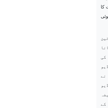
 کا
وئی
ین
انا
کی
یو
نے
ڈیو
یضہ
 کے