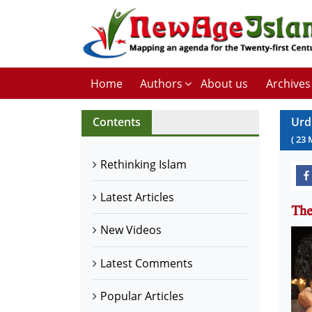
Home
Authors
About us
Archives
Contents
Urd
(
23
Rethinking Islam
Latest Articles
New Videos
Latest Comments
Popular Articles