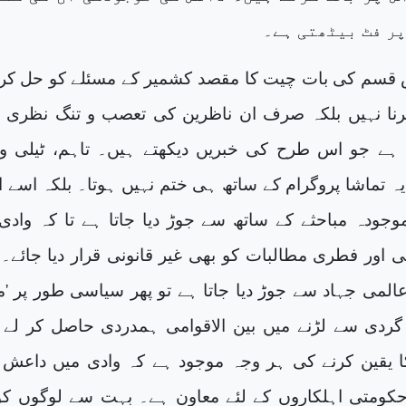
پر فٹ بیٹھتی ہے۔
س قسم کی بات چیت کا مقصد کشمیر کے مسئلے کو حل کرنا
رنا نہیں بلکہ صرف ان ناظرین کی تعصب و تنگ نظری 
ا ہے جو اس طرح کی خبریں دیکھتے ہیں۔ تاہم، ٹیلی و
یہ تماشا پروگرام کے ساتھ ہی ختم نہیں ہوتا۔ بلکہ اسے ان
وجودہ مباحثے کے ساتھ سے جوڑ دیا جاتا ہے تا کہ وادی
اور فطری مطالبات کو بھی غیر قانونی قرار دیا جائے۔ 
لمی جہاد سے جوڑ دیا جاتا ہے تو پھر سیاسی طور پر 'م
دی سے لڑنے میں بین الاقوامی ہمدردی حاصل کر لے 
کا یقین کرنے کی ہر وجہ موجود ہے کہ وادی میں داعش
ومتی اہلکاروں کے لئے معاون ہے۔ بہت سے لوگوں کو