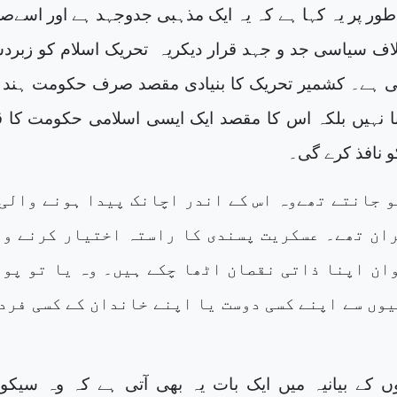
طور پر یہ کہا ہے کہ یہ ایک مذہبی جدوجہد ہے اور اسے
اف سیاسی جد و جہد قرار دیکریہ
تحریک اسلام کو زبر
ی ہے۔ کشمیر تحریک کا بنیادی مقصد صرف حکومت ہند
ا نہیں بلکہ اس کا مقصد ایک ایسی اسلامی حکومت کا ق
 نافذ کرے گی۔
کو جانتے تھےوہ اس کے اندر اچانک پیدا ہونے والی
ان تھے۔ عسکریت پسندی کا راستہ اختیار کرنے وا
ان اپنا ذاتی نقصان اٹھا چکے ہیں۔ وہ یا تو پول
یوں سے اپنے کسی دوست یا اپنے خاندان کے کسی فرد
کے بیانیہ میں ایک بات یہ بھی آتی ہے کہ وہ سیکو