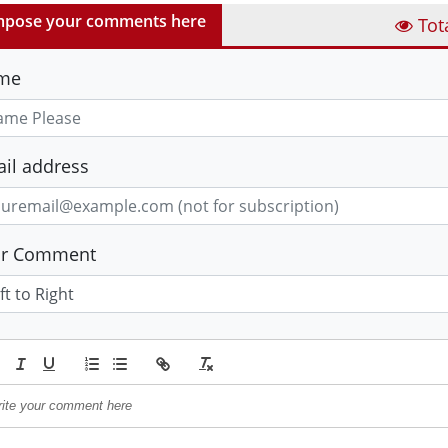
pose your comments here
Tot
me
il address
ur Comment