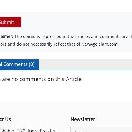
Submit
laimer:
The opinions expressed in the articles and comments are th
ors and do not necessarily reflect that of NewAgeIslam.com
al Comments (
0
)
 are no comments on this Article
ct Us
Newsletter
 Shahin, E-22, Indra Prastha