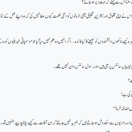
سکتا اس سے پہلے کہ بہت دیر ہو جائے؟
اس نے اپنی مخلوق اور بہترین تخلیق یعنی انسانوں کو اتنی حکمت کیوں عطا نہیں کی کہ وہ اپنے عمل کے نت
سے لاکھوں دانشمندوں کو بھیجنے کا کیا فائدہ... اگر انہیں وہ علم نہیں دیا گیا جو موسمیاتی تبدیلیوں کو رو
م تباہیاں سائنس پر مبنی ہیں، اور رسول سائنس دان نہیں تھے۔
ے؟
 کی ہے!
 اضافہ فرما!"
نی ذمہ داریوں سے سبکدوش ہو جاتے ہیں کہ ہم یہ نہیں جانتے کہ ان آفات سے کیسے بچنا چاہیے جنہیں قدرت