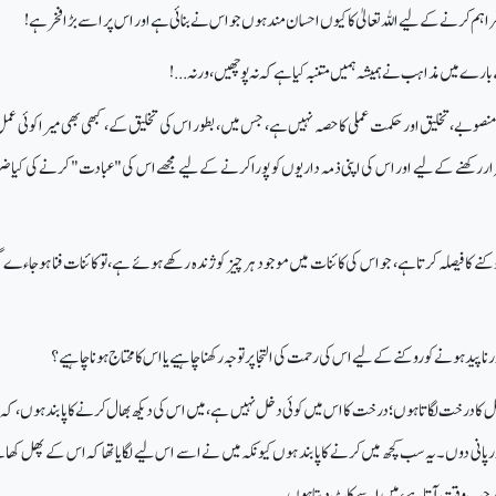
اہم کرنے کے لیے اللہ تعالیٰ کا کیوں احسان مند ہوں جو اس نے بنائی ہے اور اس پر اسے بڑا فخر ہے!
ارے میں مذاہب نے ہمیشہ ہمیں متنبہ کیا ہے کہ نہ پوچھیں، ورنہ...!
صوبے، تخلیق اور حکمت عملی کا حصہ نہیں ہے، جس میں، بطور اس کی تخلیق کے، کبھی بھی میرا کوئی ع
قرار رکھنے کے لیے اور اس کی اپنی ذمہ داریوں کو پورا کرنے کے لیے مجھے اس کی "عبادت" کرنے کی کیا
وکنے کا فیصلہ کرتا ہے، جو اس کی کائنات میں موجود ہر چیز کو ژندہ رکھے ہوئے ہے، تو کائنات فنا ہو جاءے گ
 ناپید ہونے کو روکنے کے لیے اس کی رحمت کی التجا پر توجہ رکھنا چاہیے یا اس کا محتاج ہونا چاہیے؟
کا درخت لگاتا ہوں؛ درخت کا اس میں کوئی دخل نہیں ہے، میں اس کی دیکھ بھال کرنے کا پابند ہوں، کہ
 پانی دوں۔ یہ سب کچھ میں کرنے کا پابند ہوں کیونکہ میں نے اسے اس لیے لگایا تھا کہ اس کے پھل کھ
جب وقت آتا ہے، میں اسے کاٹ دیتا ہوں۔