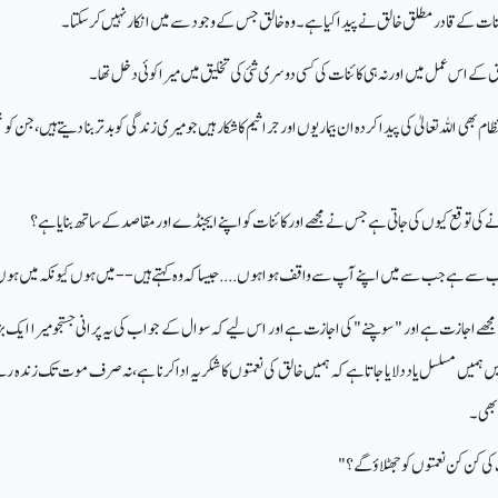
ئنات کے قادر مطلق خالق نے پیدا کیا ہے۔ وہ خالق جس کے وجود سے میں انکار نہیں کر سکتا۔
 کے اس عمل میں اور نہ ہی کائنات کی کسی دوسری شئی کی تخلیق میں میرا کوئی دخل تھا۔
م بھی اللہ تعالیٰ کی پیدا کردہ ان بیماریوں اور جراثیم کا شکار ہیں جو میری زندگی کو بدتر بنا دیتے ہیں، جن کو خ
ونے کی توقع کیوں کی جاتی ہے جس نے مجھے اور کائنات کو اپنے ایجنڈے اور مقاصد کے ساتھ بنایا ہے؟
ب سے ہے جب سے میں اپنے آپ سے واقف ہوا ہوں.... جیسا کہ وہ کہتے ہیں -- میں ہوں کیونکہ میں ہو
مجھے اجازت ہے اور "سوچنے" کی اجازت ہے اور اس لیے کہ سوال کے جواب کی یہ پرانی جستجو میرا ایک ب
ں ہمیں مسلسل یاد دلایا جاتا ہے کہ ہمیں خالق کی نعمتوں کا شکریہ ادا کرنا ہے، نہ صرف موت تک زندہ ر
 بھی۔
 کی کن کن نعمتوں کو جھٹلاؤ گے؟"