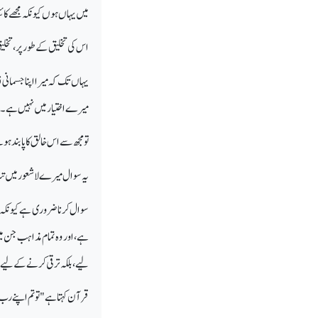
میں یہاں ہوں کیونکہ مجھے کا
اس کی تخلیق کے طور پر، تخلیق
یہاں تک کہ میرا اپنا جسمانی نظا
میرے اختیار میں نہیں ہے۔
تو مجھ سے اس خالق کا پابند ہ
یہ سوال میرے لاشعور میں ت
سوال کرنا ضروری ہے کیونکہ 
ہے، اور وہ تمام مذاہب جن می
لیے، بلکہ ترقی کرنے کے لیے
قرآن کہتا ہے "تو تم اپنے رب