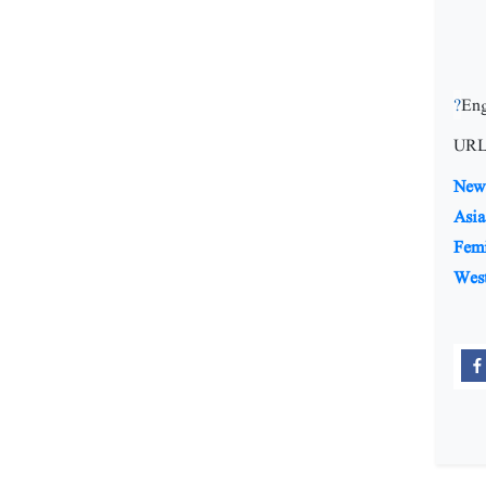
Eng
URL
New 
Asia
Fem
Wes