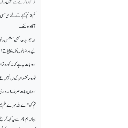
کو آلودہ کرنے سے نہیں روک 
کم از کم کہنے کے لئے ہی سہی 
آگاہ ہو سکے۔
ابرہیم، بدھ، کنفیوشس وغیرہ کی
لیے وہ انسانوں تک پہنچاتے!
اوہ، بات یہ ہے کہ مذکورہ تما
تو وہ سائنسدان کیوں نہیں تھ
اوہ ہاں، بات صرف ذمہ داری
تم کہو "اے اللہ میرے علم میں
یہاں ہم پھر سے یہ کہہ کر اپ