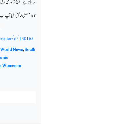
کہا جاتا ہے۔ آج شاید ہی کوئی
قادر مطلق خالق، کیا آپ اب اس
?
creator/d/130165
 World News
,
South
lamic
m Women in