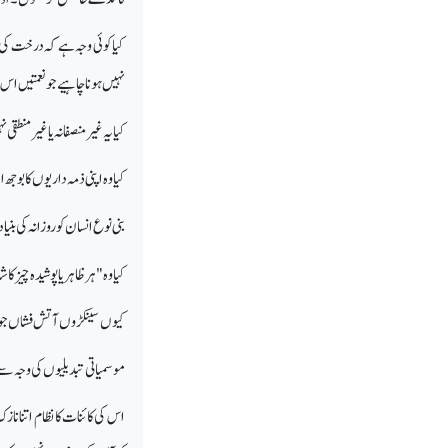
کیا کوئی وجہ ہے کہ درخت کی 
نہیں ہونا چاہیے جو نعمتیں اس
کیا یہ غیر منصفانہ یا غیر منطق
کیا وہ اپنی ذمہ داریوں کا بوج
بنی نوع انسان کو روزانہ کی بنی
کیا وہ "ہر ظاہر یا پوشیدہ چیز 
کیوں سینکڑوں آتش فشاں جو 
موسمیاتی تبدیلیوں کی وجہ سے
اس کی کائنات کا نظام اتنا نا