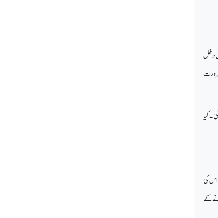
مل دخل
 ضرورت
ی۔ کیا
 اس کی
انے کے