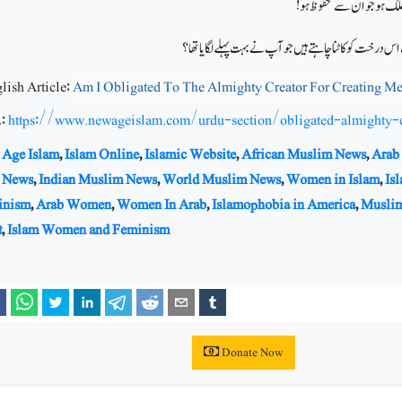
 ملک ہو جو ان سے محفوظ ہو!
 درخت کو کاٹنا چاہتے ہیں جو آپ نے بہت پہلے لگایا تھا؟
lish Article:
Am I Obligated To The Almighty Creator For Creating Me
:
https://www.newageislam.com/urdu-section/obligated-almighty-
Age Islam
,
Islam Online
,
Islamic Website
,
African Muslim News
,
Arab
 News
,
Indian Muslim News
,
World Muslim News
,
Women in Islam
,
Is
inism
,
Arab Women
,
Women In Arab
,
Islamophobia in America
,
Musli
t
,
Islam Women and Feminism
Donate Now