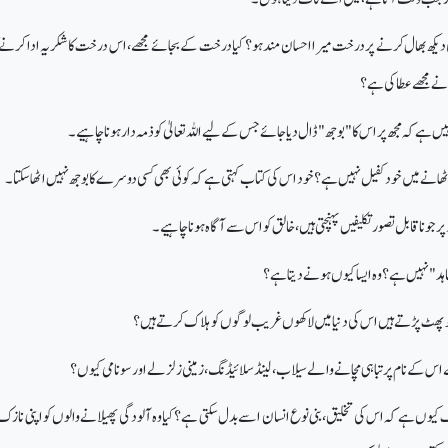
دیکھ بھال کرنے پر درخت میرا احسان مند ہو؟ کیا درخت کے بجائے مجھے، اس درخت کا شکریہ ادا کرنے کا
 نے مجھے عطا کی ہے؟
ی نہیں ہے کہ مجھ پر اس کا "بوجھ" ڈال دیا جائے جس کے لیے اللہ تعالیٰ کو ذمہ دار ہونا چاہیے۔
ھ اٹھانے میں خود کفیل نہیں ہے؟ خود اس کی کتاب کہتی ہے کہ کوئی بھی کسی دوسرے کا بوجھ نہیں اٹھا سکتا۔
اد پر جو ناقابل تصور تکلیفیں پہنچتی ہیں، خالق کو اس سے آگاہ ہونا چاہیے۔
کا شاہد" نہیں ہے؟ وہ ایسا کیوں ہونے دیتا ہے؟
پھٹ پڑتے ہیں اس کی دنیا میں لاکھوں غریب لوگوں کو ہلاک کرتے ہیں؟
 اس کے نام پر تباہی مچانے والے سیلاب، لینڈ سلائیڈنگ، زمینی زلزلے اور سونامی کیوں؟
زک کیوں ہے کہ اس کی تخلیق، بنی نوع انسان اسے بدل سکتی ہے؟ کیا وہ آلودگی پھیلانے والوں کو اپنی نازک