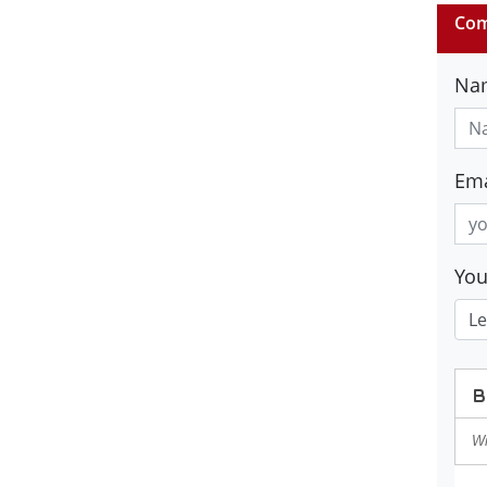
Com
Na
Ema
Yo