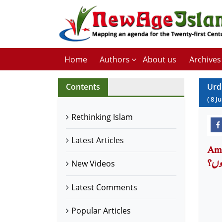
Home
Authors
About us
Archives
Contents
Urd
(
8
Ju
Rethinking Islam
Latest Articles
ق کے
ہوں؟
New Videos
Latest Comments
Popular Articles