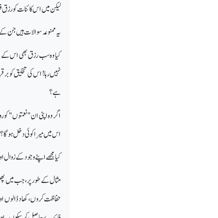
لیکن میں اس کائنات کو رزق فر
یہ ممنوعہ سوالات ہیں جن کے ب
کیا وہ سب رزق بھی اس کے من
نہیں رہا! اس کی تخلیق کو بر
ہے؟
اگر وہ اپنی ان "نعمتوں" کو ر
اس میں میرا کوئی دخل ہوگا؟
کیا مجھے اپنے وجود کے زوال اور
مثال کے طور پر، جب میں پھل 
حفاظت کروں، کھاد ڈالوں اور
فائدے حاصل کر سکوں۔ اور 