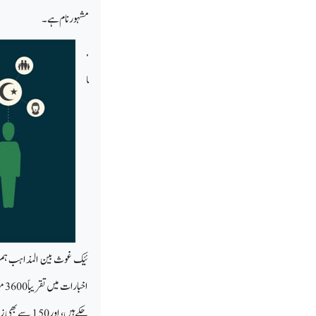
مشہور نام ہے۔
م
ا
چکے ہیں، او