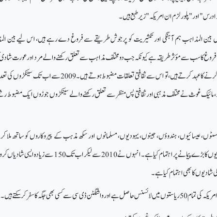
 ادرس" اور "پلورلزم ان امریکہ" زیر طبع ہیں۔
یں بین المذاہب ہم آہنگی اور تکثیریت کو پرجوش طریقے سے فروغ دے رہے ہیں، اس لیے بین ال
ے فروغ کا سب سے مؤثر طریقہ ہے کیونکہ جب دو مختلف مذاہب سے تعلق رکھنے والے مرد اور عورت شاد
ہیں اور ایک ساتھ زندگی بسر کرنے کا عہد کرتے ہیں، تو اس سے ثقافتی تعلقات مضبوط ہوتے ہیں۔ 2009 سے اب 
، مائیک غوث نے مختلف مذہبی اور ثقافتی پس منظر سے تعلق رکھنے والے سینکڑوں جوڑوں ایک مضبوط ر
ٹوں، عیسائیوں، ہندوؤں، جینوں، یہودیوں، مسلمانوں اور سکھ مذہب کے پیروکاروں کو ساتھ ملا کر م
سیکولر، اور بین المذاہب شادیوں کا بڑے پیمانے پر اہتمام کیا ہے۔ انہوں نے 2010 سے لیکر اب تک 150 سے زی
 شادیوں کا بھی اہتمام کیا ہے۔
ی سی سے کسی بھی جگہ کا سفر کر سکتے ہیں۔