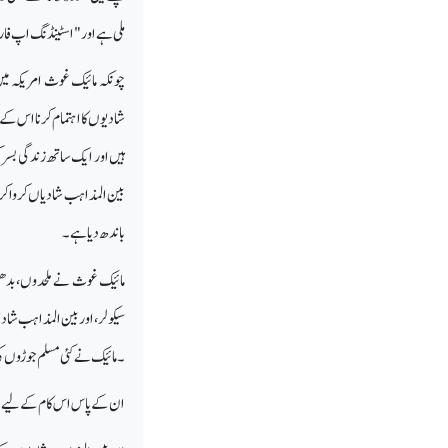
ملی ہے اور "اسٹینڈنگ اپ فار
چونکہ مائیک غوث امریکہ م
شادیوں کا اہتمام کرنا اس ک
بین المذاہب شادیاں کروا کر
باندھ دیا ہے۔
مائیک غوث نے ملحدوں، بدھس
۔ مائیک نے کئی مسلم جوڑوں کی
ان کے پاس اس کام کے لیے امریکہ کی تمام 50 ریاستوں میں لائسنس حاصل ہے اور واشنگٹن ڈ