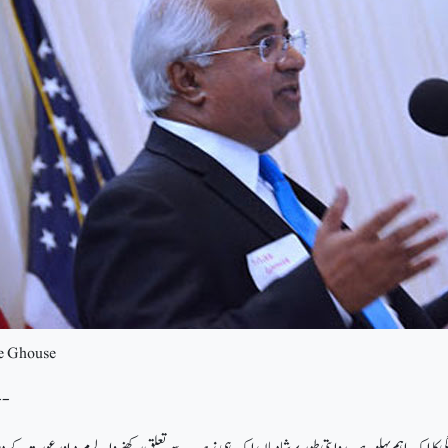
e Ghouse
--
ی کا ایک اہم پہلو ہے۔ روایتی طور پر شادیاں ایک ہی مذہب سے تعلق رکھنے والے مرد اور عورت کے 