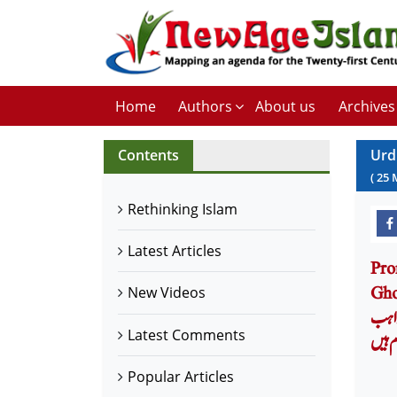
Home
Authors
About us
Archives
Contents
Urd
(
25
Rethinking Islam
Latest Articles
Pro
یکہ
New Videos
ذاہب
Latest Comments
 ہیں
Popular Articles