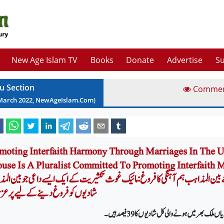
New Age Islam TV
Books
Donate
Advertise
Su
u Section
Comme
March
2022
, NewAgeIslam.Com)
moting Interfaith Harmony Through Marriages In The 
Ghouse Is A Pluralist Committed To Promoting Interfaith امر
ین المذاہب ہم آہنگی کا فروغ: مائیک غوث تکثیریت کے ایک ایسے داعی جو بین الم
شادیوں کو فروغ دینے کے لیے پرعزم
ک بھر میں ہونے والی کل شادیوں کا 39 فیصد ہیں۔