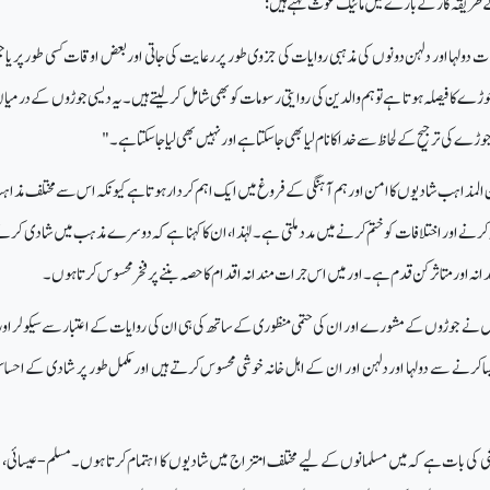
طریقہ کار کے بارے میں مائیک غوث کہتے ہیں:
دولہا اور دلہن دونوں کی مذہبی روایات کی جزوی طور پر رعایت کی جاتی اور بعض اوقات کسی طور پر یا
 کا فیصلہ ہوتا ہے تو ہم والدین کی روایتی رسومات کو بھی شامل کر لیتے ہیں۔ یہ دیسی جوڑوں کے درمی
ے کی ترجیح کے لحاظ سے خدا کا نام لیا بھی جا سکتا ہے اور نہیں بھی لیا جا سکتا ہے۔"
ن المذاہب شادیوں کا امن اور ہم آہنگی کے فروغ میں ایک اہم کردار ہوتا ہے کیونکہ اس سے مختلف مذ
ہ کرنے اور اختلافات کو ختم کرنے میں مدد ملتی ہے۔ لہٰذا، ان کا کہنا ہے کہ دوسرے مذہب میں شادی کرنے
انہ اور متاثر کن قدم ہے۔ اور میں اس جرات مندانہ اقدام کا حصہ بننے پر فخر محسوس کرتا ہوں۔
ے جوڑوں کے مشورے اور ان کی حتمی منظوری کے ساتھ کی ہی ان کی روایات کے اعتبار سے سیکولر اور
یسا کرنے سے دولہا اور دلہن اور ان کے اہل خانہ خوشی محسوس کرتے ہیں اور مکمل طور پر شادی کے اح
ی کی بات ہے کہ میں مسلمانوں کے لیے مختلف امتزاج میں شادیوں کا اہتمام کرتا ہوں۔ مسلم-عیسائی،