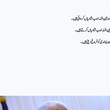
 پین المذاہب شادیاں کرتے ہیں۔
 پسندی کو فروغ دیتی ہیں۔