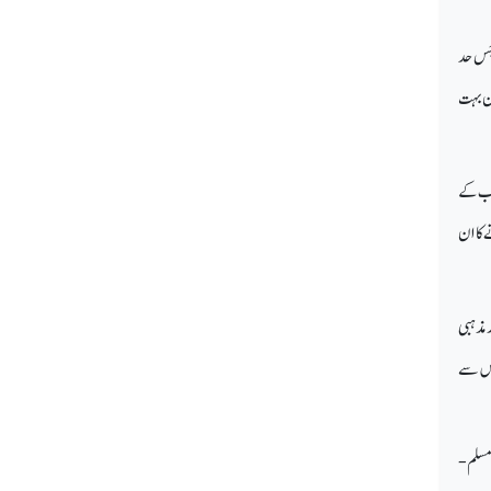
 جس حد
ان بہت
اہب کے
 کا ان
 مذہبی
ساس سے
 مسلم-