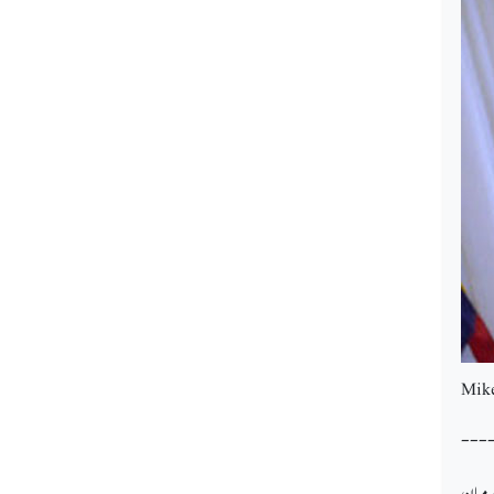
Mik
---
درمیان