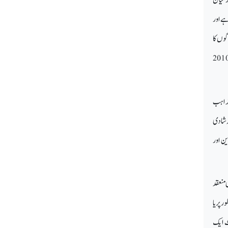
ہے اور
ارے میں لوگوں کا
لا ہے، خاص طور پر امریکہ میں جہاں 1960 کے بعد سے بین المذاہب شادیوں کے رجحان میں نمایاں اضافہ ہوا ہے اور 2010
لمذاہب
ہ شادی
ین اور
 منعقد
 پر یا
ث ایک