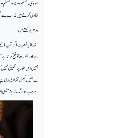
یہودی، مسلم-ہندو، مسلم-
شادی کرتے ہیں مذہب سے ن
وہ مزید کہتے ہیں،
"خدا (یا فطرت اگر آپ مانتےہی
ہے اور ہم سے توقع کرتا ہے کہ
ہمیں اس طور پر تخلیق نہی
نے ہمیں مکمل آزادی دی ہے ک
ہے جب دو لوگ اپنے آپسی اختل