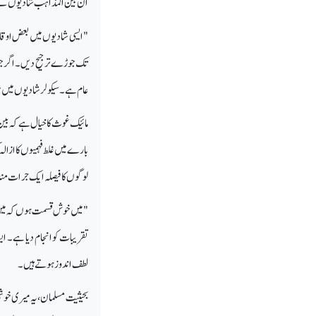
ان بین المذاہب شادیوں کے 
"ایسی شادیوں میں بعض اوقات 
تک جوڑے ترجیح دیں۔ اگر جوڑے
عام ہے۔ سیکولر شادیوں میں جوڑ
مائیک غوث کا خیال ہے کہ بی
بارے میں غلط فہمیوں کا ازال
لوگوں کا فیصلہ ایک جرات مند
"میں خوش قسمت ہوں کہ میں ن
تقریبات کو انجام دیا ہے۔ ا
لطف اندوز ہوتے ہیں۔
بحیثیت مسلمان، یہ میری خوش