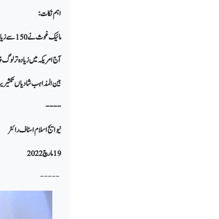
اہم نکات:
مائیک غوث نے 150 سے زیادہ بین المذاہب شادیاں کروائی ہیں۔
آج امریکہ میں زیادہ تر لوگ
بین المذاہب شادیاں تکثیریت
----
نیو ایج اسلام اسٹاف رائٹر
19 مارچ 2022
-----