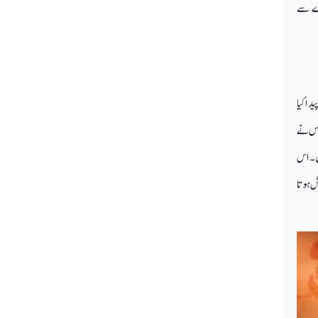
رے سے
دا کیا
 اس نے
ں۔ اس
ش ہوتا