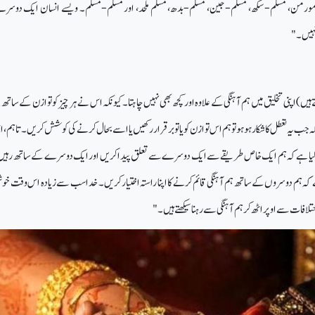
مورمن، مسلم-سکھ، مسلم-جین، مسلم-بدھ، مسلم ملحد، اور مسلم-مسلم۔ ویسے انسان ایک دوس
ہیں۔"
ں) اپنی تخلیق میں ہم آہنگی کے علاوہ اور کچھ بھی نہیں چاہتا۔ کیونکہ اس نے ہر چیز کو توازن کے ساتھ پی
 جب یہ تعطل کا شکار ہو ہو تو ہم اس توازن کو یا تو برقرار رکھیں یا اسے بحال کرنے کی کوشش کریں۔ تاہم،
ں کیا ہے کہ ہم ایک خاص طریقے سے ایک دوسرے سے تعلق پیدا کریں اور ایک دوسرے کے ساتھ رہی
ہ ہم دوسروں کے ساتھ ہم آہنگی قائم کرنے کا اپنا راستہ اختیار کریں۔ خدا سب سے زیادہ اس وقت خو
افات سے اوپر اٹھ کر ہم آہنگی سے رہنا سیکھتے ہیں۔"