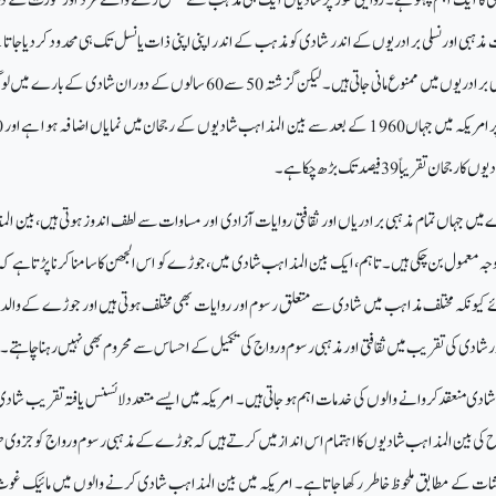
ہبی اور نسلی برادریوں کے اندر شادی کو مذہب کے اندر اپنی اپنی ذات یا نسل تک ہی محدود کر دیا جاتا 
ایک برادری کی شادی دوسری برادریوں میں ممنوع مانی جاتی ہیں۔ لیکن گزشتہ 50 سے 60 سالوں کے دوران شادی کے ب
نقطہ نظر بد
ریباً 39 فیصد تک بڑھ چکا ہے۔
میں جہاں تمام مذہبی برادریاں اور ثقافتی روایات آزادی اور مساوات سے لطف اندوز ہوتی ہیں، بین ا
وجہ معمول بن چکی ہیں۔ تاہم، ایک بین المذاہب شادی میں، جوڑے کو اس الجھن کا سامنا کرنا پڑتا ہے ک
ے کیونکہ مختلف مذاہب میں شادی سے متعلق رسوم اور روایات بھی مختلف ہوتی ہیں اور جوڑے کے والد
 شادی کی تقریب میں ثقافتی اور مذہبی رسوم و رواج کی تکمیل کے احساس سے محروم بھی نہیں رہنا چاہتے۔
شادی منعقد کروانے والوں کی خدمات اہم ہو جاتی ہیں۔ امریکہ میں ایسے متعدد لائسنس یافتہ تقریب شادی
ی بین المذاہب شادیوں کا اہتمام اس انداز میں کرتے ہیں کہ جوڑے کے مذہبی رسوم و رواج کو جزوی طور
ات کے مطابق ملحوظ خاطر رکھا جاتا ہے۔ امریکہ میں بین المذاہب شادی کرنے والوں میں مائیک غو