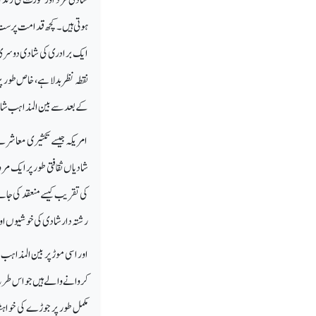
ہوتی ہیں۔ کچھ قدامت پرست مذ
کے بعد سے بین المذاہب شادیوں کا رجحان تق
امریکہ جیسے تکثیری معاشرے 
شادیاں ثقافتی طور پر ایک مر
کی تقریب کیسے منعقد کی جائ
رشتہ دار شادی کی خوشیوں اور
اور اسی موڑ پر بین المذاہب 
کروانے والے ہیں جو اس طرح ک
مکمل طور پر جوڑے کی خواہش