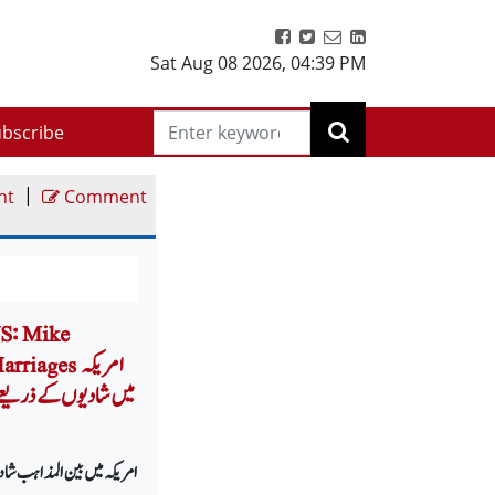
Sat Aug 08 2026
,
04:39 PM
bscribe
|
nt
Comment
US: Mike
 Marriages
میں شادیوں کے ذریعے ب
امریکہ میں بین المذاہب شادیاں مل