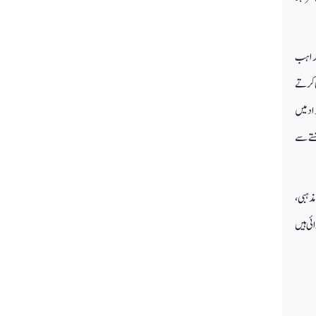
مذاہب
ی کرتے
تک سینکڑوں کی تعداد میں
شتے سے
ذہبی،
ادہ ایسی شادیاں کروائی ہیں