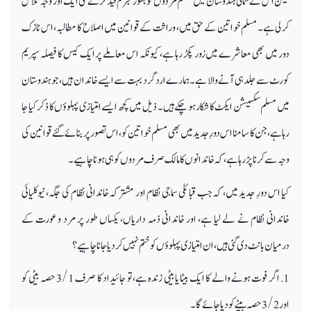
لیکن اس نے شمالی ہندوستان میں مسلم مردوں کو بطور مجرم قید کرنے کی ایک اور وجہ تلاش
کر لی ہے۔ مسلم خواتین کے حق میں، وراثت کے قوانین میں اصلاح کا مطالبہ، اس نازک
دور میں بھی معاشرے میں زور پکڑ رہا ہے، کیونکہ اس معاملے پر ایک کیس کا فیصلہ سپریم
کورٹ سے جلد ہی آنے والا ہے۔ ہمارے ارد گرد بہت سے ایسے خاندان ہیں، جو ہندوستان
میں مسلم سکسیشن ایکٹ کا شکار ہو چکے ہیں۔ ذیل میں کچھ ایسے امتیازی پہلوؤں کا ذکر کیا جا
رہا ہے، جن کا سامنا اس دورِ جدید میں بھی مسلم خواتین کو، اس تصور پر بنائے گئے قوانین کی
وجہ سے کرنا پڑ رہا ہے، کہ خاندانوں کا مالک صرف مردوں کو ہی ہونا چاہیے۔
کیا اس دورِ جدید میں، کہ جب قبائلی سماجی نظام اور مشترکہ خاندانی نظام کی جگہ، نیوکلیائی
خاندانی نظام نے لے لیا ہے، اور خاندانی ذمہ داریاں، یکساں طور پر مرد و عورت کے
درمیان بانٹ دی گئی ہیں، ان امتیازی پہلوؤں کو ختم نہیں کر دیا جانا چاہیے؟
1. اگر فوت ہونے والے کا ایک بیٹا یا بیٹی زندہ ہے، تو جائیداد کا صرف 3/1 حصہ بیٹی کو
اور 3/2 حصہ بیٹے کو دیا جائے گا۔