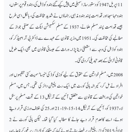
11 اپریل 1947 کو دستور ساز اسمبلی میں پیش کیے گئے ہندو کوڈ بل کی، ہندو قوم پرستوں،
ہندو مہاسبھا اور قدامت پسند ہندو مذہبی رہنماؤں نے شدید مخالفت کی، بالکل اسی طرح
جیسے قدامت پسند مسلم علما نے، 1937 کے مسلم سکسیشن ایکٹ کے صنفی جواز کے
مطالبے کی مخالفت کی۔ 1951 میں وزیر قانون کے عہدے سے ڈاکٹر بی آر امبیڈکر کو،
ہندو کوڈ بل کی وجہ سے استعفیٰ دینا پڑا۔ وراث کے عیسائی قانون میں بھی، ایک طویل
قانونی لڑائی کے بعد تبدیلی کر دی گئی۔
2008 میں، مسلم خواتین کے حقوق کے لیے کوزی کوڈ کی 'نیسا' سمیت کئی تنظیموں اور
افراد نے مل کر، کیرالہ ہائی کورٹ میں ایک رٹ پٹیشن دائر کی تھی۔جس میں، مسلم
خواتین کی وراثت کے قانون سے متعلق آئین کے آرٹیکل 13 کے تحت، مسلم پرسنل
لاء 1937 کو، آئین کے آرٹیکل 14، 15، 19، 21 اور 25 کی خلاف ورزی قرار دیتے
ہوئے، اسے کالعدم قرار دیے جانے کا مطالبہ کیا گیا تھا۔ لیکن ہائی کورٹ نے 2
جولائی 2015 کو اس پٹیشن پر فیصلہ سناتے ہوئے کہا، کہ مقننہ کو ہی اس پر غور کرنا چاہیے،