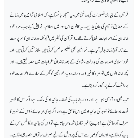
دینے کا انقلابی قانون لے کر آیا تھا۔
قرآن کے بنیادی تصورات کی روشنی میں، یہ سمجھا جا سکتا ہے، کہ اسلامی قوانین میں زمانے
کے مطابق ترمیم کی جانی چاہیے۔ یہ قانون اس دور میں اسلام نے پیش کیا، جب مرد خود
خاندان کے اخراجات اٹھایا کرتے تھے۔ (قرآن کی نظر میں 'کیونکہ وہ خاندان کا سرپرست
ہے')۔ آج زمانہ بدل گیا ہے۔ خواتین بھی تعلیم حاصل کرتی ہیں، ملازمتیں کرتی ہیں، اور
خود اسلامی اصلاحات کی بدولت، شادی کے بعد خاندانی اخراجات میں حصہ لیتی ہیں۔ اور
کچھ خاندانوں میں تو، مرد کا غیر ذمہ دارانہ رویہ، خواتین کو گھر کے سارے اخراجات خود
برداشت کرنے پر مجبور کر دیتا ہے۔
تب بھی وہ آدھی بہو ہے! اور وہ اپنے باپ کی نصف جائیداد کی مالک ہے، اگر اس کا شوہر
فوت ہو جائے تو شوہر کی جائیداد میں اس کا حق ہے، اور اگر بیوی مر جائے تو اس کے شوہر کا
صرف آدھا حق ہے! جب بیٹا غیر شادی شدہ مر جاتا ہے، تو اس کی جائیداد کا خمس اس کے
باپ کو ملتا ہے، اور ماں کو صبر سے اس کی پرورش کے لیے صرف ساتواں حصہ ہی ملتا ہے۔