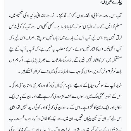
پیارے شہریوں،
آپ اس بات سے بخوبی واقف ہوں گے، کہ قدیم زمانے سے خاندانی جائیداد کی تقسیم میں،
مسلم خواتین کے ساتھ امتیازی سلوک کیا جاتا رہا ہے۔ کبھی کبھی اس سے آپ کو کوئی خاص
فرق نہیں پڑتا، اس لیے آپ اس کے بارے میں زیادہ نہیں سوچتے ۔ صرف اس لیے، کہ
آپ ابھی تک اس کا شکار نہیں ہوئے ، اس کا مطلب یہ نہیں ہے، کہ آپ یا آپ کے بچے
مستقبل میں اس کا شکار نہیں بنیں گے۔ زندگی حادثات سے بھری پڑی ہے۔ اگر ہم اس
بات کو فراموش کر دیں، تو اس کی وجہ سے ہماری زندگی میں بڑے بحران آ سکتے ہیں۔
شاید آپ نے سوشل میڈیا کے ذریعے، ملاپورم کی ماں کی دکھ درد بھری داستان سنی ہوگی۔
اس کے شوہر خلیجی ملک میں برسوں سے محنت مزدوری کر رہے تھے، اور ان کے پاس ایک
مکان اور ایک زمین کا ٹکڑا ہے۔ اس کے علاوہ ان کی کمائی کا اور کوئی ذریعہ نہیں تھا، شاید
اس لیے کہ ان کی تین بیٹیاں تھیں۔ ان میں سے ایک کا طلاق ہوگیا، اور بدقسمت باپ
اپنے بچوں کے ساتھ گھر میں رہتے ہوئے فوت ہوگیا۔ اس ماں اور اس کے خاندان کی