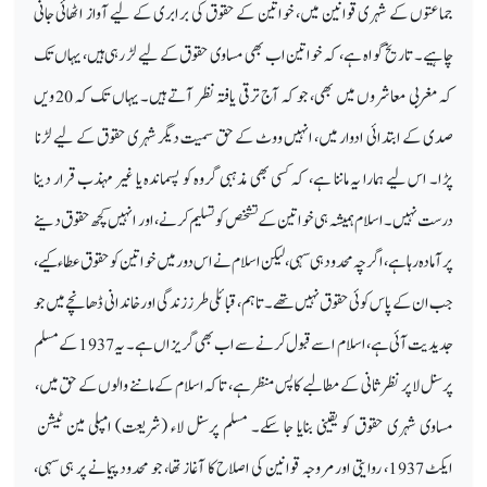
جماعتوں کے شہری قوانین میں، خواتین کے حقوق کی برابری کے لیے آواز اٹھائی جانی
چاہیے۔ تاریخ گواہ ہے، کہ خواتین اب بھی مساوی حقوق کے لیے لڑ رہی ہیں، یہاں تک
کہ مغربی معاشروں میں بھی، جو کہ آج ترقی یافتہ نظر آتے ہیں۔ یہاں تک کہ 20 ویں
صدی کے ابتدائی ادوار میں، انہیں ووٹ کے حق سمیت دیگر شہری حقوق کے لیے لڑنا
پڑا۔ اس لیے ہمارا یہ ماننا ہے، کہ کسی بھی مذہبی گروہ کو پسماندہ یا غیر مہذب قرار دینا
درست نہیں۔ اسلام ہمیشہ ہی خواتین کے تشخص کو تسلیم کرنے، اور انہیں کچھ حقوق دینے
پر آمادہ رہا ہے، اگرچہ محدود ہی سہی، لیکن اسلام نے اس دور میں خواتین کو حقوق عطاء کیے،
جب ان کے پاس کوئی حقوق نہیں تھے۔ تاہم، قبائلی طرز زندگی اور خاندانی ڈھانچے میں جو
جدیدیت آئی ہے، اسلام اسے قبول کرنے سے اب بھی گریزاں ہے۔ یہ 1937 کے مسلم
پرسنل لا پر نظر ثانی کے مطالبے کا پس منظر ہے، تاکہ اسلام کے ماننے والوں کے حق میں،
مساوی شہری حقوق کو یقینی بنایا جا سکے۔ مسلم پرسنل لاء (شریعت) امپلی مین ٹیشن
ایکٹ 1937، روایتی اور مروجہ قوانین کی اصلاح کا آغاز تھا، جو محدود پیمانے پر ہی سہی،