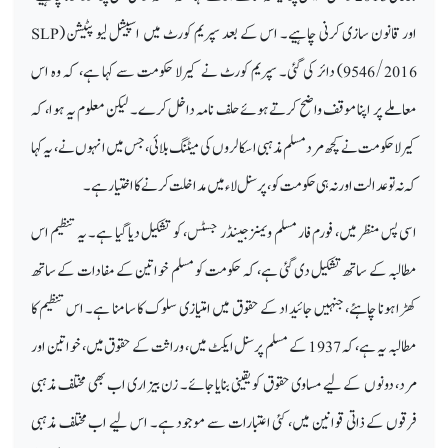
اور قانون سازی کرنی چاہیے۔ اس کے بعد سپریم کورٹ میں اسپیشل لیو پٹیشن (
SLP
9546/2016
) دائر کی گئی۔ سپریم کورٹ نے کیرلا حکومت سے کہا ہے، کہ وہ اس
معاملے پر اپنا موقف واضح کرتے ہوئے حلف نامہ داخل کرے۔ لیکن معلوم یہ ہوا، کہ
کیرلا حکومت نے کچھ مرد مسلم مذہبی اسکالروں کی میٹنگ بلائی، جس میں انہوں نے، یہ کہا
کہ نہ تو عدالت اور نہ ہی حکومت کو، پرسنل لاء میں مداخلت کرنے کا اختیار ہے۔
اسی پس منظر میں، فورم فار مسلم ویمنز جینڈر جسٹس، کو تشکیل دیا گیا ہے۔ یہ تنظیم اس
مطالبہ کے ساتھ تشکیل دی گئی ہے، کہ حکومت کو مسلم خواتین کے مفادات کے ساتھ
کھڑا ہونا چاہئے، جنہیں جائیداد کے حقوق میں امتیازی سلوک کا سامنا ہے۔ اس تنظیم کا
مطالبہ یہ ہے، کہ 1937 کے مسلم پرسنل ایکٹ میں، وراثت کے حقوق میں، خواتین اور
مرد، دونوں کے لیے مساوی حقوق کو یقینی بنایا جائے۔ زن بیزاری اب بھی مختلف مذہبی
فرقوں کے ذاتی قوانین میں، کئی اعتبارات سے موجود ہے۔ اس لیے اب مختلف مذہبی