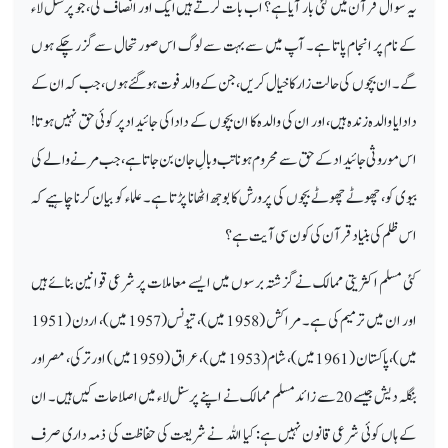
یہ سوال قرآن میں کئی بار آیا ہے؟ اب بات کرتے ہیں ایک اور انصاف کی، جو پرسنل لاء
کے نام پر انجام پاتا ہے۔ آپ میں سے بہت سے لوگ اس صورتحال سے گزر چکے ہوں
گے۔ ان بچوں کی حالت زار کا خیال کریں، جن کے والد فوت ہو گئے ہوں، جب کہ ان کے
دادا یا والدہ زندہ ہیں، اور ان کی والدہ کا ان بچوں کے دادا کی جائیداد پر کوئی حق نہیں ہوتا!
اس موروثی جائیداد کے حق سے محروم ہونا تب وبالِ جان بن جاتا ہے، جب مرنے والے کی
بیوی کو، چھوٹے چھوٹے بچوں کی پرورش کا بوجھ اٹھانا پڑتا ہے۔ علماء کو بیان کرنا چاہیے کہ
اس ظلم کی بنیاد قرآن کی کون سی آیت ہے؟
کئی مسلم اکثریتی ممالک نے گزشتہ برسوں میں ایسے معاملات پر شرعی قوانین بنائے ہیں
اور ان میں ترمیم کی ہے۔ مراکش (1958 میں)، تیونس (1957 میں)، اردن (1951
میں)، پاکستان (1961 میں)، شام (1953 میں)، عراق (1959 میں) اور ترکی، مصر اور
بنگلہ دیش جیسے 20 سے زائد مسلم ممالک نے اپنے پرسنل لاء میں اصلاحات کیں ہیں۔ ان
کے ہاں کوئی شرعی قانون نہیں ہے: کیا اللہ نے شریعت کی حفاظت کی ذمہ داری صرف