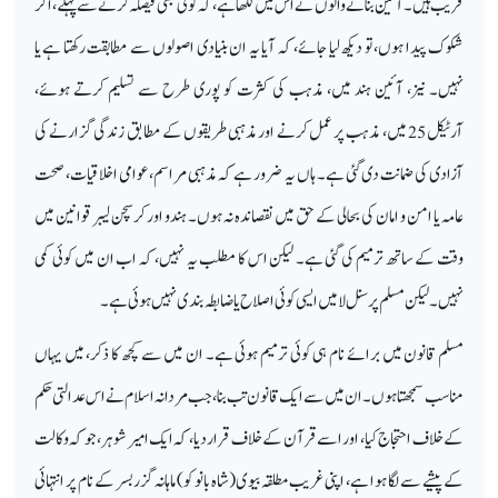
قریب ہیں۔ آئین بنانے والوں نے اس میں لکھا ہے، کہ کوئی بھی فیصلہ کرنے سے پہلے، اگر
شکوک پیدا ہوں، تو دیکھ لیا جائے، کہ آیا یہ ان بنیادی اصولوں سے مطابقت رکھتا ہے یا
نہیں۔ نیز، آئین ہند میں، مذہب کی کثرت کو پوری طرح سے تسلیم کرتے ہوئے،
آرٹیکل 25 میں، مذہب پر عمل کرنے اور مذہبی طریقوں کے مطابق زندگی گزارنے کی
آزادی کی ضمانت دی گئی ہے۔ ہاں یہ ضرور ہے کہ مذہبی مراسم، عوامی اخلاقیات، صحت
عامہ یا امن و امان کی بحالی کے حق میں نقصاندہ نہ ہوں۔ ہندو اور کرسچن لیبر قوانین میں
وقت کے ساتھ ترمیم کی گئی ہے۔ لیکن اس کا مطلب یہ نہیں، کہ اب ان میں کوئی کمی
نہیں۔ لیکن مسلم پرسنل لا میں ایسی کوئی اصلاح یا ضابطہ بندی نہیں ہوئی ہے۔
مسلم قانون میں برائے نام ہی کوئی ترمیم ہوئی ہے۔ ان میں سے کچھ کا ذکر، میں یہاں
مناسب سمجھتا ہوں۔ ان میں سے ایک قانون تب بنا، جب مردانہ اسلام نے اس عدالتی حکم
کے خلاف احتجاج کیا، اور اسے قرآن کے خلاف قرار دیا، کہ ایک امیر شوہر، جو کہ وکالت
کے پیشے سے لگا ہوا ہے، اپنی غریب مطلقہ بیوی (شاہ بانو کو) ماہانہ گزربسر کے نام پر انتہائی