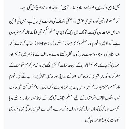
بھی مذہبی لوگ ہیں، جو ایسے دستاویز بنا لاتے ہیں کہ جائیداد ورثاء کو بیچ دی گئی ہے۔
اگر مسلم خواتین کو وہ شہری حقوق اور صنفی انصاف کی ضمانت دی جانی ہے، جس کی آئین
ہند میں ضمانت دی گئی ہے، تو ملک میں ایک کوڈیفائیڈ مسلم سکسیشن ایکٹ نافذ کرنا ضروری
ہے۔ کیرلا میں، فورم فار مسلم ویمنز جینڈر جسٹس (
FMWGJ
) مطالبہ کرتا ہے، کہ
ہندوستان کی موجودہ صورت حال کو مدنظر رکھتے ہوئے، وراثت کے قانون میں ترمیم اور
اصلاح کی جائے۔ ہم مسلمانوں کے ان خدشات کو بھی سمجھتے ہیں، کہ مرکزی حکومت کے
نافذ کردہ، یکساں شہری قانون میں، ان کے روایتی اور مذہبی حقوق پر ضرب لگے گی۔ فورم
فار مسلم ویمنز جینڈر جسٹس، اس بات پر بھی بضد ہے، کہ ہماری مداخلتیں کسی بھی حالت
میں، اقلیت مخالف حکومتوں کے لیے، مسلم مخالف قوانین کے نفاظ میں معاون نہ بنیں، یا
حکومت ایسا کوئی یکساں سول کوڈ متعارف نہ کرا دے، جس سے شہری زندگی میں جمہوری
تنوعات مجروح ہو کر رہ جائیں۔