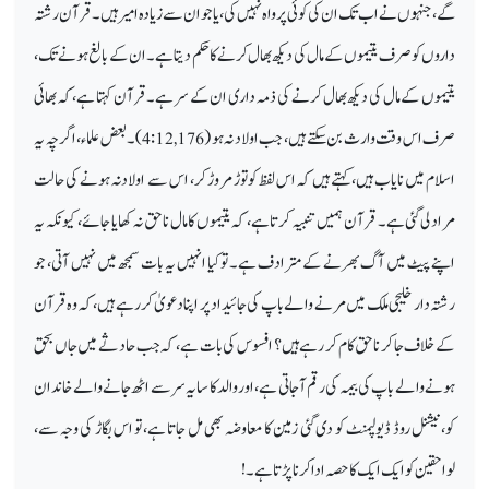
گے، جنہوں نے اب تک ان کی کوئی پرواہ نہیں کی، یا جو ان سے زیادہ امیر ہیں۔ قرآن رشتہ
داروں کو صرف یتیموں کے مال کی دیکھ بھال کرنے کا حکم دیتا ہے۔ ان کے بالغ ہونے تک،
یتیموں کے مال کی دیکھ بھال کرنے کی ذمہ داری ان کے سر ہے۔ قرآن کہتا ہے، کہ بھائی
صرف اس وقت وارث بن سکتے ہیں، جب اولاد نہ ہو (4:12,176)۔ بعض علماء، اگرچہ یہ
اسلام میں نایاب ہیں، کہتے ہیں کہ اس لفظ کو توڑ مروڑ کر، اس سے اولاد نہ ہونے کی حالت
مراد لی گئی ہے۔ قرآن ہمیں تنبیہ کرتا ہے، کہ یتیموں کا مال ناحق نہ کھایا جائے، کیونکہ یہ
اپنے پیٹ میں آگ بھرنے کے مترادف ہے۔ تو کیا انہیں یہ بات سمجھ میں نہیں آتی، جو
رشتہ دار خلیجی ملک میں مرنے والے باپ کی جائیداد پر اپنا دعویٰ کر رہے ہیں، کہ وہ قرآن
کے خلاف جا کر ناحق کام کر رہے ہیں؟ افسوس کی بات ہے، کہ جب حادثے میں جاں بحق
ہونے والے باپ کی بیمہ کی رقم آجاتی ہے، اور والد کا سایہ سر سے اٹھ جانے والے خاندان
کو، نیشنل روڈ ڈیولپمنٹ کو دی گئی زمین کا معاوضہ بھی مل جاتا ہے، تو اس بگاڑ کی وجہ سے،
لواحقین کو ایک ایک کا حصہ ادا کرنا پڑتا ہے۔ !