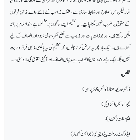
مدنظر، 1993 میں اپنایا تھا ، اور انسانی اقدار، اصولوں اور قرآن کے احکامات کو زندہ کیا
تھا۔لیکن اس اصلاح اور ضابطہ سازی سے، مختلف مذاہب کے ماننے والے مذہبی فرقوں
کے حقوق پر ضرب نہیں لگنا چاہیے۔ یہ تنظیم ایسے لوگوں پر مشتمل ہے، جو اسلام پر پختہ
یقین رکھتے ہیں، اور جو ذات پات اور مذہب سے قطع نظر، سماجی بہبود اور انصاف کے لیے
کھڑے ہیں۔ ایک بار پھر یہ عرض کرتا چلوں، کہ تنظیم کی یہ پالیسی مذہبی فرقہ واریت
نہیں، بلکہ ایک ایسے ہندوستان کا خواب ہے، جہاں انصاف اور آئینی حقوق کی بالادستی ہو۔
مخلص،
ڈاکٹر خدیجہ ممتاز (وائس چیئرپرسن)
نیجو اسماعیل (خزانچی)
ایم سلفت (کنوینر)،
ایڈوکیٹ. رملت پیڈوچیری (جوائنٹ کنوینر)