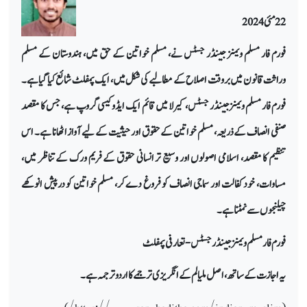
22 مئی 2024
فورم فار مسلم ویمنز جینڈر جسٹس نے، مسلم خواتین کے حق میں، ہندوستان کے مسلم
وراثت قانون میں بروقت اصلاح کے مطالبے کی شکل میں، ایک پمفلٹ شائع کیا گیا ہے۔
فورم فار مسلم ویمنز جینڈر جسٹس، کیرلا میں قائم ایک ایڈوکیسی گروپ ہے، جس کا مقصد
صنفی انصاف کے ذریعہ، مسلم خواتین کے حقوق اور حیثیت کے لیےآواز اٹھانا ہے۔ اس
تنظیم کا مقصد، اسلامی اصولوں اور وسیع تر انسانی حقوق کے فریم ورک کے تناظر میں،
مساوات، خودکفالت اور سماجی انصاف کو فروغ دے کر، مسلم خواتین کو درپیش انوکھے
چیلنجوں سے نمٹنا ہے۔
فورم فار مسلم ویمنز جینڈر جسٹس - تعارفی پمفلٹ
یہ اجازت کے ساتھ، اصل ملیالم کے انگریزی ترجمے کا اردو ترجمہ ہے۔