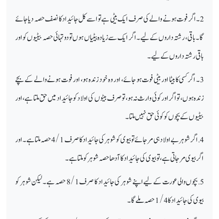
2۔ اگر فوت ہونے والے کی صرف ایک بیٹی ہے تو اسے کل جائیداد کا نصف حصہ دیا جائے
گا ۔ باقی، رشتہ داروں کے لیے۔ اگر ایک سے زیادہ بیٹیاں ہوں تو دو تہائی حصہ بیٹیوں کو اور
باقی رشتہ داروں کے لیے۔
3۔ اگر کسی کا بیٹا اور بیٹی فوت ہو جائے، اور وہ خود زندہ ہو، اور فوت ہونے والے کے بچے
زندہ ہوں، تو اگر اور کوئی وارث نہ ہو، تو صرف بیٹوں کی اولاد کو جائیداد میں حق ملتا ہے، اور
بیٹیوں کے بچوں کو کوئی حق نہیں ملتا۔
4. اگر شوہر بے اولاد ہی مر جائے تو بیوی کو شوہر کی جائیداد کا صرف 4/1 حصہ ملتا ہے۔ اور
اگر بیوی مر جاتی ہے، تو بیوی کی جائیداد کا آدھا حصہ شوہر کو ملتا ہے۔
5. بچوں والی عورت کے لیے اپنے شوہر کی جائیداد کا صرف 8/1 حصہ ہے۔ لیکن شوہر کو
بیوی کی جائیداد کا 4 /1حصہ ملے گا۔