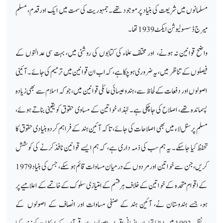
مسلمانوں میں شریعت کی بنیاد پر موجود تھے۔ جمہوریت کی سمت میں ایک اور قدم، مسلم
میرج ڈسسولیوشن ایکٹ 1939 تھا۔
واضح قوانین نہ ہونے، اور مختلف علماء کی کتابوں کی روشنی میں، بہت سی عدالتوں کے
فیصلوں کے تناظر میں، یہ ضروری ہو چکا ہے، کہ اب ان قوانین میں ترمیم کی جائے۔ آئینی
اصولوں اور دفعات کے لحاظ سے، ہندو عیسائی عائلی قوانین میں، جو کہ اسلام سے بھی زیادہ
پسماندہ تھے، اصلاح کی جا چکی ہے۔ لہٰذا، خواتین کے مساوی حقوق کو یقینی بناتے ہوئے،
مسلم پرسنل لاء میں بھی اصلاحات کی جائے، تاکہ آئین ہند کے فراہم کردہ بنیادی حقوق کا
تحفظ کیا جاسکے۔ یہ ہم سب کی ذمہ داری ہے، کہ ہم ایسے قوانین نافذ کرنے کی کوشش
کریں، جن سے خواتین اور مردوں کے درمیان مساوات قائم ہو سکے، جس کی بنیاد 1979
کے اقوام متحدہ کے خواتین کے خلاف ہر قسم کے امتیازی سلوک کے خاتمے کے اعلامیے پر
ہو، جسے ہندوستان نے، آئین ہند کے صنفی مساوات اور انصاف کے اصولوں کے