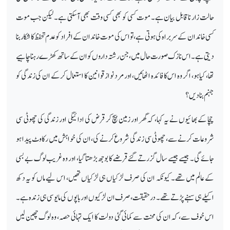
حالت زار ناقابل بیان ہے۔ موت کسی کو بھی کسی وقت بھی آسکتی ہے۔ لیکن جب موت
کسی خاندان کے سربراہ کی ہوتی ہے، تو اس کی موت خاندان کے افراد کو عدم تحفظ کا شکار بنا
دیتی ہے۔ اس نازک صورت حال میں، جن رشتہ داروں کو ان کے ساتھ کھڑے رہنا چاہیے
تھا، کیا ہو، اگر وہ اس کا فائدہ اٹھائیں، اور مرد نواز قوانین کا استعمال کر کے ان کی زندگی کو
جہنم بنا دیں؟
چچا کے بھائیوں نے یہ کہا، کہ گھر اور زمین بیچ کر قرض کی ادائیگی اور زندگی کی چھوٹی سی
شروعات کرنے سے، چھوٹی سی زندگی شروع کرنے کی، ان کی خواہش میں رکاوٹ پیدا ہو
جائے گی۔ جیسے جیسے سال گزرتے گئے قرضے کا بوجھ بڑھتا گیا، اور وہ غریب لوگ بے بسی
کے عالم میں تھے۔ کیونکہ ان کی صرف لڑکیاں ہی لڑکیاں تھیں، اس لیے ماں کو یہ دکھ
اکیلے ہی سہنے پڑتے تھے۔ درحقیقت، صرف ان لڑکیوں اور باپوں کی مایوسی ہی زندہ ہے۔
اس خوف سے، کہ ان کی محنت سے کمائی گئی دولت کا ایک تہائی حصہ، وہ لوگ چھین لیں