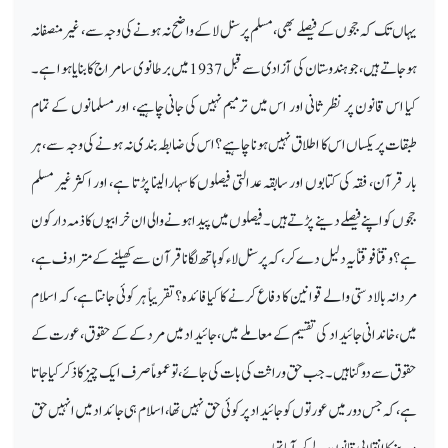
یہاں تک کہ ججوں کے فیصلے بھی، مسلم پرسنل لا کے واضح نہ ہونے کی وجہ سے، غیر منصفانہ
ہو جاتے ہیں، جو ہندوستان کی آزادی سے قبل 1937 میں برطانوی سامراج کا بنایا ہوا ہے ۔
کیا اس قانون پر نظر ثانی اور اس میں ترمیم نہیں کی جانی چاہیے، اور مسلمانوں کے تمام
طبقات پر یکساں اس کا اطلاق نہیں ہونا چاہیے؟ اس کی ضابطہ بندی نہ ہونے کی وجہ سے، ہر
بار قرآن، فقہ کی کتابوں اور سابقہ عدالتی فیصلوں کا سہارا لینا پڑتا ہے، اور اکثر غیر مسلم
ججوں کو اپنے فیصلے دینے پڑتے ہیں۔ فیصلوں میں پیدا ہونے والی ان خرابیوں کا ذمہ دار کون
ہے؟ وقتاً فوقتاً یہ دلیل دے کر، کہ پرسنل لاء کو ہاتھ لگانا قرآن سے کھیلنے کے مترادف ہے،
مردانہ بالادستی والے قوانین کا دفاع کرنے کا کیا فائدہ؟ تقریباً ہر کوئی جانتا ہے، کہ اسلام
میں، خاندانی جائیداد کی تقسیم کے معاملے میں، جائیداد میں مرد کے کے حقوق، عورت کے
حقوق سے دوگنا ہیں۔ جب حق وراثت کی بات کی جائے، تو عموماً صرف ایک چیز کا ذکر کیا جاتا
ہے، کہ جس دور میں عورتوں کو جائیداد پر کوئی حق نہیں تھا، اسلام ہی جائداد میں انہیں حق