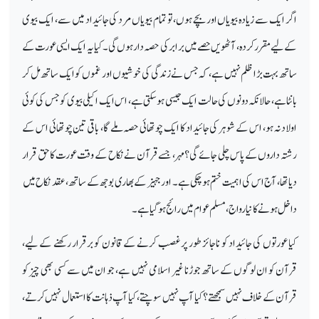
اگر ایک سے زیادہ بیویاں اور بچے ہوں، تو تمام بیویاں مرد کی جائیداد میں سے، ایک بیوی
کے لیے مقرر کردہ، آٹھویں حصے میں برابر کی حصہ دار ہوں گی۔ کیا یہ ایک ایسی عورت کے
ساتھ بہت بڑا ظلم نہیں ہے، کہ جس نے زندگی کی خوشیوں اور غموں کو ایک ساتھ مل کر
بانٹا ہے، حالانکہ دونوں کی حالت ایک جیسی ہو سکتی ہے، اس ایک اکیلی بیوی کو جس کی کوئی
اولاد نہ ہو، اس کے شوہر کی جائیداد کا ایک چوتھائی حصہ ملے گا، باقی تین چوتھائی اس کے
رشتہ داروں کے پاس چلی جائے گی؟ مہر، جسے قرآن نے نکاح کے وقت عورت کا حق قرار
دیا تھا، آج اس کی اہمیت ختم ہو چکی ہے۔ اور جہیز کے بھاری بوجھ کے ساتھ، عقد نکاح میں
داخل ہونے کا نیا رواج، مسلم عوام میں رائج ہو گیا ہے۔
کیا عورتوں کی جائیداد کو ناجائز طور پر غصب کرنے کے قانون کو برقرار رکھنے کے لیے،
قرآن کو ان لوگوں کے ساتھ جوڑنا غیر اسلامی نہیں ہے، جو ان میں سے کسی بھی چیز کو
قرآن کے خلاف نہیں سمجھتے؟ کیا آپ نہیں سوچتے، کیا آپ ذہانت کا استعمال نہیں کرتے،