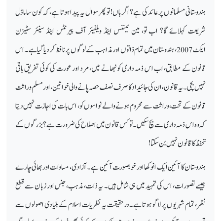
ہندوستانی مسلمانوں پر عائد کی ہے؟ اگر ہاں! تو پھر سوال یہ پیدا ہوتا ہے، کہ کون سا ماڈل
شریعت کہلائے گا؟ اب تو، مین ٹیننس اینڈ ویلفیئر آف پیرنٹس اینڈ سینئر سٹیزن
ایکٹ 2007، ہندوستان میں تمام ذاتوں اور مذاہب کے لوگوں پر نافظ کر دیا گیا ہے۔ اس
قانون کے مطابق، اب اس ذمہ داری کو نبھانے میں، مرد اور عورت کی کوئی تفریق باقی
نہیں بچی۔ یہ قانون، ان کی جائیداد کا صرف نصف حصہ پانے والی خواتین، اور مسلم وراثت
قانون کے تحت، وراثت سے محروم ہونے والے نواسوں کو، اس بات کی اجازت نہیں دیتا
کہ وہ اس ذمہ داری سے بچ سکیں۔ تو کس قانون میں اصلاح کی ضرورت ہے؟ بزرگوں کے
تحفظ کا قانون نہیں بن سکتا!
ہندوستان کا آئین ایک انوکھا اور خوبصورت آئین ہے۔ آزادی، مساوات اور بھائی چارے
جیسے تصورات، اس کی تمہید میں ہی شامل ہیں۔ یہ ذات، مذہب، جنس اور زبان سے قطع
نظر، تمام شہریوں پر لاگو ہوتا ہے۔ درحقیقت یہ نظریات اسلام کے بنیادی اصولوں سے