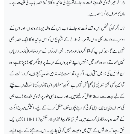
6. اگر غیر شادی شدہ بیٹا فوت ہو جائے تو بیٹے کی جائیداد کا 6/5 حصہ باپ کی ملکیت ہے۔
ماں کا صرف 6/ 1حصہ ہے۔
7۔ اگر کوئی شخص اس وقت فوت ہو جائے جب اس کے والدین زندہ ہوں، اور اس کے
دوسرے وارث بھی ہوں، تو مرنے والے کے یتیم بچوں کو اس جائیداد کا ایک حصہ بھی
نہیں ملے گا، جو کہ باپ کو ملتا اگر وہ زندہ ہوتا۔ جن عورتوں کے مرد، خاندانی ذمہ داریاں
نہیں نبھاتے، اور وہ عورتیں جنہیں اپنے شوہروں کے مرنے پر اپنا گھر چھوڑنا پڑتا ہے، وہ
ان قوانین کی زد میں آتی ہیں۔ اگرچہ، قدامت پسند مذہبی علماءیہ کہتے ہیں، کہ وراثت کے
قوانین کسی بھی تبدیلی کی گنجائش نہیں ہے، لیکن مسلمان اسی قانون کی ناانصافیوں سے بچنے
کے لیے بہت سے راستے تلاش کر لیتے ہیں۔ اور اب، مذہبی طور پر شادی شدہ جوڑے، جن
کی صرف بیٹیاں ہیں، اپنی کمائی کو اپنے بچوں تک منتقل کرنے کے لیے، اسپیشل میرج ایکٹ
کے تحت دوبارہ شادی کر رہے ہیں۔ شرعی قانون (محمڈن لاء سیکشن 117، 118) میں ایک
شق ہے، کہ وارثوں کے حق میں وصیت نہیں کرنی چاہیے۔ اس سے بچنے کے لیے، ایسے