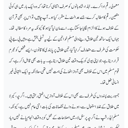
معمولی رقم ادا کرے۔ لہٰذا، شاہ بانوں کو صرف اتنا ہی کرنا تھا، کہ وہ ایک بار میں ہی کوئی
متعین رقم کا مطالبہ کرے، جسے عدالت نے مقرر کیا ہو۔ آپ چاہیں، تو اس پر بھی قرآن
کے خلاف ہونے کا الزام لگایا جا سکتا ہے۔ اسے مان لیا گیا ہوگا کیونکہ یہ مرد کا مطالبہ تھا۔
جہاں ایک ساتھ تین طلاق دینے والی مسلم خواتین کے لیے یہ تسلی بخش ہے، وہیں بی جے پی
حکومت کی طرف سے متعارف کرایا گیا، تین طلاق پر پابندی کا قانون ، ایسے شخص کو مجرم
قرار دیتا ہے، جو اپنی بیوی کو بیک وقت تین طلاق دیتا ہے۔ یہ بات بھی قابل ذکر ہے، کہ
قوم مسلم میں اس کے خلاف بھی آواز اٹھانے کی ہمت نہیں تھی، حالانکہ یہ ایک انتہائی غیر
انسانی فعل تھا۔
جمہوریت پسندوں کی طرف سے بھی اس کے خلاف آوازیں اٹھتی رہتی ہیں۔ اگرچہ، کیرلا
میں طلاق کے غلط استعمال سے، ہونے والے نقصانات کی بات اتنی عام نہیں ہے، کیونکہ،
مسلم لیڈرشپ نے اگرچہ پرسنل لاء میں اصلاحات کے عمل کو بروقت انجام پانے نہیں دیا،