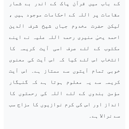
کے باب میں قرآن پاک کے اندر بے شمار
مقامات پر اللہ کے احکامات موجود ہیں ،
لیکن حضرت مخدوم جہاں شیخ شرف الدین
احمد یحیٰ منیری رحمۃ اللہ علیہ نے اپنے
مکتوب کے لئے صرف اسی آیت کریمہ کا
انتخاب اس لئے کیا کہ اس آیت کی معنوی
خوبی تمام آیتوں سے ممتاز ہے۔ اس آیت
کریمہ سے یہ معلوم ہوتا ہے کہ گنہگار
مؤمن بندوں کے لئے اللہ کی رحمتوں کا
انداز اور اس کی کرم نوازیوں کا مزاج سب
سے نرالا ہے۔