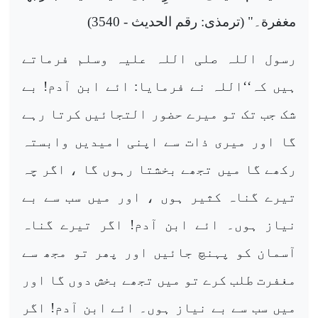
مغفرة۔" (ترمذی: رقم الحدیث - 3540)
رسول اللہ صلی اللہ علیہ وسلم فرماتے
ہیں کہ‘‘اللہ نے فرمایا: ائے ابن آدم! بے
شک جب تک تو میرے حضور التجائیں کرتا رہے
گا اور میری ذات سے اپنی امیدیں وابستہ
رکھے گا میں تجھے بخشتا رہوں گا ، اگر چہ
تیرے گناہ کثیر ہوں ، اور میں سب سے بے
نیاز ہوں۔ ائے ابن آدم! اگر تیرے گناہ
آسمان کو پہنچ جائیں اور پھر تو مجھ سے
مغفرت طلب کرے تو میں تجھے بخش دوں گا اور
میں سب سے بے نیاز ہوں۔ ائے ابن آدم! اگر