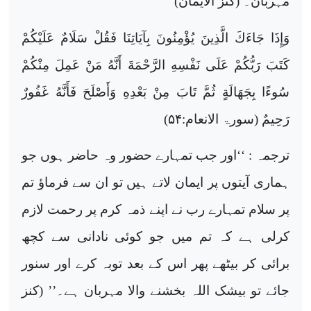
مہربان۔ (کنز الایمان)
وَإِذَا جَاءَكَ الَّذِينَ يُؤْمِنُونَ بِآيَاتِنَا فَقُلْ سَلَامٌ عَلَيْكُمْ
كَتَبَ رَبُّكُمْ عَلَى نَفْسِهِ الرَّحْمَةَ أَنَّهُ مَنْ عَمِلَ مِنْكُمْ
سُوءًا بِجَهَالَةٍ ثُمَّ تَابَ مِنْ بَعْدِهِ وَأَصْلَحَ فَأَنَّهُ غَفُورٌ
رَحِيمٌ
(سورۃ الانعام:
۵۴
)
ترجمہ : ‘‘اور جب تمہارے حضور وہ حاضر ہوں جو
ہماری آیتوں پر ایمان لاتے ہیں تو ان سے فرماؤ تم
پر سلام تمہارے رب نے اپنے ذمہ کرم پر رحمت لازم
کرلی ہے کہ تم میں جو کوئی نادانی سے کچھ
برائی کر بیٹھے پھر اس کے بعد توبہ کرے اور سنور
جائے تو بیشک اللہ بخشنے والا مہربان ہے۔’’ (کنز