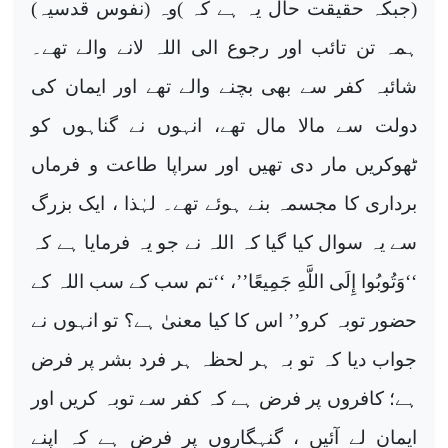
(جبکہ حقیقت حال یہ ہے کہ )وہ (نفوس قدسیہ)
ہمہ تن تائب اور رجوع الی اللہ لانے والے تھے۔
شائبہ کفر سے بھی بچنے والے تھے اور ایمان کی
دولت سے مالا مال تھے، انہوں نے گناہوں کو
ٹھوکریں مار دی تھیں اور سراپا طاعت و فرماں
برداری کا مجسمہ بنے ہوئے تھے۔ لہٰذا ، ایک بزرگ
سے یہ سوال کیا گیا کہ اللہ نے جو یہ فرمایا ہے کہ
‘‘
وَتُوبُوا إِلَى اللَّهِ جَمِيعًا
’’، ‘‘تم سب کے سب اللہ کے
حضور توبہ کرو’’ اس کا کیا معنیٰ ہے؟ تو انہوں نے
جواب دیا کہ تو بہ ہر لحظہ ہر فرد بشر پر فرض
ہے؛ کافروں پر فرض ہے کہ کفر سے توبہ کریں اور
ایمان لے آئیں ، گنہگاروں پر فرض ہے کہ اپنے