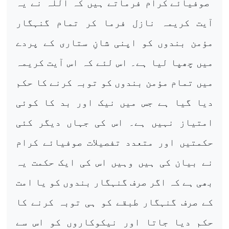
صوفیائے کرام فرماتے ہیں کہ اللہ نے یہ
آیت کریمہ نازل فرما کر تمام گنہگار
مؤمن بندوں کو اپنی شانِ ستاری کے پردے
میں چھپا لیا ہے۔ اس لئے کہ اس آیت کریمہ
میں تمام مؤمن بندوں کو توبہ کرنے کا حکم
دیا گیا ہے جس میں نیک اور بد کا کوئی
امتیاز نہیں ہے۔ اس کی جہاں دیگر کئی
حکمتیں اور متعدد تفصیلات صوفیائے کرام
نے بیان کی ہیں وہیں اس کی ایک حکمت یہ
بھی ہے کہ اگر صرف گنہگار بندوں کو یا امت
کے صرف گنہگار طبقے کو ہی توبہ کرنے کا
حکم دیا جاتا اور نیکوکاروں کو اس سے