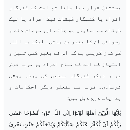
مستثنیٰ قرار دیا جاتا تو امت کے گنہگار
افراد یا گنہگار طبقات نیک افراد یا نیک
طبقات سے نمایاں ہو جاتے اور سرعام ذلت و
رسوائی ان کا مقدر بن جاتی۔ لیکن یہ اللہ
کی شان کریمی ہے کہ اس نے بغیر کسی تمیز و
امتیاز کے امت کے تمام افراد پر توبہ فرض
قرار دیکر گنہگار بندوں کی پردہ پوشی
فرمادی۔ توبہ سے متعلق دیگر احکامات و
ہدایات درج ذیل ہیں:
یٰاَیُّھَا الَّذِیْنَ اٰمَنُوْا تُوْبُوْٓا اِلَی اللّٰہِ تَوْبَۃً نَّصُوْحًا عَسٰی
رَبُّکُمْ اَنْ یُّکَفِّرَ عَنْکُمْ سَیِّاٰتِکُمْ وَیُدْخِلَکُمْ جَنّٰتٍ تَجْرِیْ