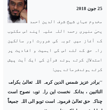
25 جون 2018
مخدوم جہاں شیخ شرف الدین احمد
یحیٰ منیری رحمۃ اللہ علیہ اپنے اس مکتوب
کے آغاز میں توبہ کی ضرورت اور سالکین
راہ حق کے لئے اس کی اہمیت و افادیت پر
استدلال کرتے ہوئے قرآن کی ایک آیت پیش
کرتے ہوئےفرماتے ہیں:
‘‘
برادر عزیز شمس الدین کرمہ اللہ تعالیٰ بکرامۃ
التائبین ، بدانکہ نخست این راہ توبۂ نصوح است
چناکہ حق تعالیٰ فرمودہ است توبو الی اللہ جمیعاً