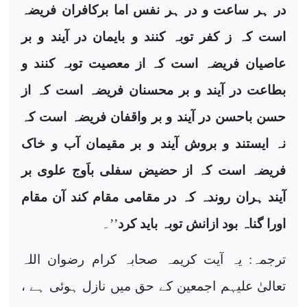
در ہر ساعت و در ہر نفس اما برکافران فریضہ
است کہ ز کفر توبہ کنند و بایمان در آیند و بر
عاصیان فریضہ است کہ از معصیت توبہ کنند و
بطاعت در آیند و بر محسنان فریضہ است کہ از
حسن باحسن در آیند و بر واقفان فریضہ است کہ
نہ ایستند و بروش آیند و بر مقیمان آب و خاک
فریضہ است کہ از حضیض سفلی باَوج علوی بر
آیند ہران روندہ کہ در مقامی مقام کند آن مقام
اورا گناہ بود ازانش توبہ باید کرد
’’۔
ترجمہ: یہ آیت کریمہ صحابہ کرام رضوان اللہ
تعالیٰ علیہم اجمعین کے حق میں نازل ہوئی ہے ،