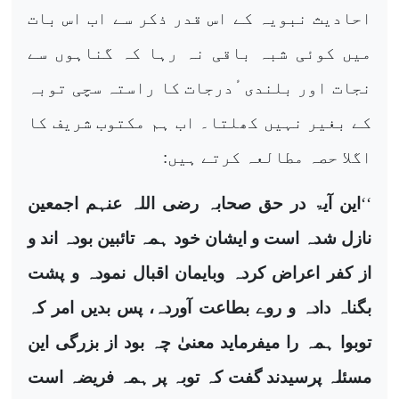
احادیث نبویہ کے اس قدر ذکر سے اب اس بات
میں کوئی شبہ باقی نہ رہا کہ گناہوں سے
نجات اور بلندی ٔدرجات کا راستہ سچی توبہ
کے بغیر نہیں کھلتا۔ اب ہم مکتوب شریف کا
اگلا حصہ مطالعہ کرتے ہیں:
‘‘
این آیۃ در حق صحابہ رضی اللہ عنہم اجمعین
نازل شدہ است و ایشان خود ہمہ تائبین بودہ اند و
از کفر اعراض کردہ وبایمان اقبال نمودہ و پشت
بگناہ دادہ و روے بطاعت آوردہ، پس بدیں امر کہ
توبوا ہمہ را میفرماید معنیٰ چہ بود از بزرگی این
مسئلہ پرسیدند گفت کہ توبہ پر ہمہ فریضہ است