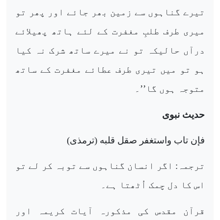
تیرے گناہوں سے زمین بھر جائے اور پھر تو
میری طرف طلبِ مغفرت کے لئے ہاتھ پھیلائے
درآں حالیکہ تو نے میرے ساتھ شرک نہ کیا
ہو تو میں تیری طرف عطائے مغفرت کے ساتھ
متوجہ ہوں گا’’۔
حدیث نبوی
فإن تاب واستغفر صقل قلبه
(ترمذی)
ترجمہ: اگر انسان گناہوں سے توبہ کر لے تو
اس کا دل چمک اُٹھتا ہے۔
قرآن مقدس کی مذکورہ آیات کریمہ اور