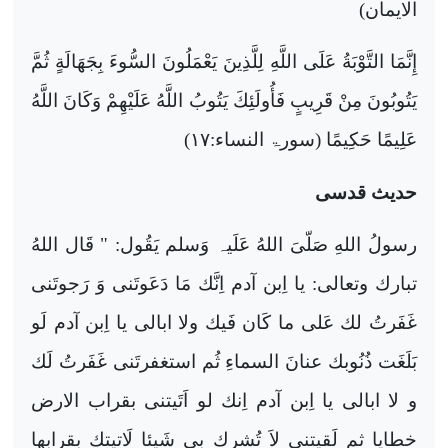
الایمان)
إِنَّمَا التَّوْبَةُ عَلَى اللَّهِ لِلَّذِينَ يَعْمَلُونَ السُّوءَ بِجَهَالَةٍ ثُمَّ
يَتُوبُونَ مِنْ قَرِيبٍ فَأُولَئِكَ يَتُوبُ اللَّهُ عَلَيْهِمْ وَكَانَ اللَّهُ
عَلِيمًا حَكِيمًا
(سورۃ النساء:
۱۷
)
حدیث قدسی
رسولُ اللهِ صَلّىَ اللهُ عَلَیہ وَسلم يَقُول:‏‏‏‏ " قَال اللهُ
تبارك وتعالى:‏‏‏‏ يا اِبن آدم اِنَّك مَا دَعَوتَنی وَ رَجوتَنی
غَفَرتُ لك عَلى ما كَان فَيك ولا ابالی يا اِبن آدم لَو
بَلَغَت ذُنُوبك عنانَ السماءِ ثُم استغفرتَنی غَفَرتُ لَك
و لا ابالی يا اِبن آدم اِنك لو اَتَيتنی بقراب الارض
خطايا ثم لَقيتنی لاَ تُشرِك بی شَيئا لَاتيتك بقرابها