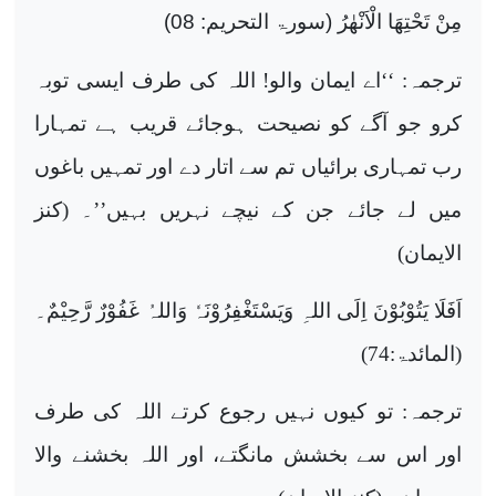
مِنْ تَحْتِھَا الْاَنْھٰرُ (سورۃ التحریم: 08)
ترجمہ: ‘‘اے ایمان والو! اللہ کی طرف ایسی توبہ
کرو جو آگے کو نصیحت ہوجائے قریب ہے تمہارا
رب تمہاری برائیاں تم سے اتار دے اور تمہیں باغوں
میں لے جائے جن کے نیچے نہریں بہیں’’۔ (کنز
الایمان)
اَفَلَا یَتُوْبُوْنَ اِلَى اللہِ وَیَسْتَغْفِرُوْنَہٗ وَاللہُ غَفُوْرٌ رَّحِیْمٌ
۔
(المائدۃ:74)
ترجمہ: تو کیوں نہیں رجوع کرتے اللہ کی طرف
اور اس سے بخشش مانگتے، اور اللہ بخشنے والا