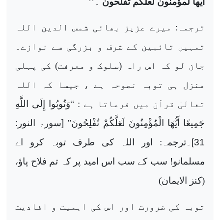
ایھا لمؤمنون لعلکم تفلحون
۔’’
ترجمہ: میرے عزیز بھائی شمس الدین اللہ
تمہیں تائبین کے شرف و بزرگی سے نوازے۔
جان لو کہ اس راہ (سلوک و معرفت) کی پہلی
منزل ہی توبہ نصوحہ ہے ، جیسا کہ اللہ
تعالیٰ قرآن میں فرماتا ہے :
‘‘‏‏وَتُوبُوا إِلَى اللَّهِ
جَمِيعًا أَيُّهَا الْمُؤْمِنُونَ لَعَلَّكُمْ تُفْلِحُونَ’’‏‏ ‏[سورۃ ‏النور‏:‏
31‏]‏۔
ترجمہ: اور اللہ کی طرف توبہ کرو اے
مسلمانو! سب کے سب اس امید پر کہ تم فلاح پاؤ،
(کنز الایمان)
توبہ کی ضرورت اور اس کی اہمیت و افادیت