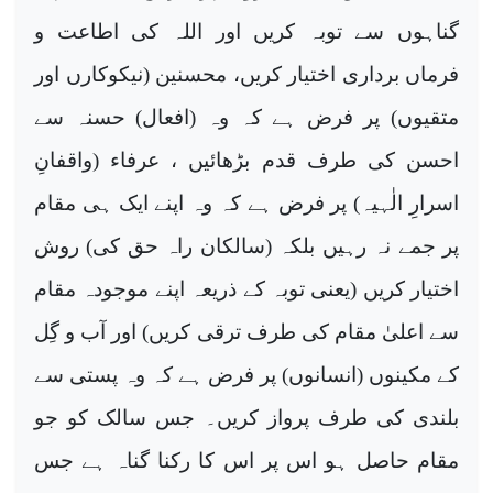
گناہوں سے توبہ کریں اور اللہ کی اطاعت و
فرماں برداری اختیار کریں، محسنین (نیکوکارں اور
متقیوں) پر فرض ہے کہ وہ (افعال) حسنہ سے
احسن کی طرف قدم بڑھائیں ، عرفاء (واقفانِ
اسرارِ الٰہیہ) پر فرض ہے کہ وہ اپنے ایک ہی مقام
پر جمے نہ رہیں بلکہ (سالکان راہ حق کی) روش
اختیار کریں (یعنی توبہ کے ذریعہ اپنے موجودہ مقام
سے اعلیٰ مقام کی طرف ترقی کریں) اور آب و گِل
کے مکینوں (انسانوں) پر فرض ہے کہ وہ پستی سے
بلندی کی طرف پرواز کریں۔ جس سالک کو جو
مقام حاصل ہو اس پر اس کا رکنا گناہ ہے جس