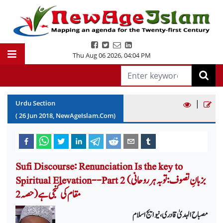
Thu Aug 06 2026
,
04:04 PM
|
Urdu Section
(
26
Jun
2018
, NewAgeIslam.Com)
Sufi Discourse: Renunciation Is the key to
Spiritual Elevation--Part 2 (بزبانِ تصوف: توبہ ہر روحانی
مقام کی کنجی ہے (حصہ 2
مصباح الہدیٰ قادری ، نیو ایج اسلام