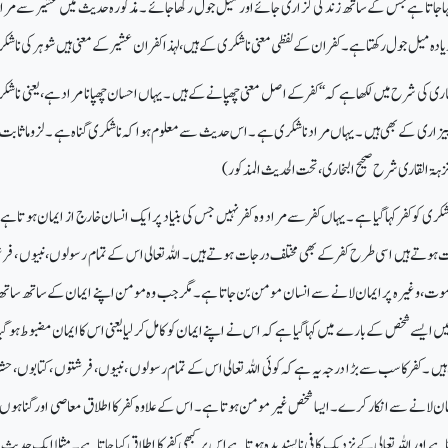
ا جاتا ہے جس کے ساتھ زندگی گزاری جائے اور میل جول رکھا جائے ۔مذکورہ حدیث میں عشیر سے مراد
ادہ میل جول رکھتا ہے ۔ کفران کے لفظی معنی ناشکری کے ہیں ، لہذا کفران عشیر کے معنی ہیں شوہر کی ناشک
ری کی شرح میں لکھا ہے کہ ‘‘کفر کے اصل معنی چھپانے کے ہیں ۔ یہاں احسان چھپانا مراد ہے ، یعنی ناشکر
 بیزاری کے بھی ہیں ۔یہاں مراد ناشکری ہے ۔ اس حدیث سے معلوم ہوا کہ ناشکری گناہ ہے ۔ لزوما ثابت 
ۃ القاری شرح صحیح البخاری ، تحت الحدیث المذکور )
کری کو کفر کہا گیا ہے ۔یہاں کفر سے مراد وہ کفر نہیں جس کی بنیاد پر ایک انسان خارج از ایمان ہو تا 
وتے ہیں اسی طرح کفر کے بھی مختلف درجات ہوتے ہیں۔ اللہ تعالی اس کے تمام رسولوں ، نبیوں ، فر
د الموت، وغیرہ پر ایمان لانے سے انسان مومن بن جاتا ہے ۔مگر جب وہ مومن اپنے ایمان کے ساتھ ساتھ
ں ایسے شخص کے بارے میں کہا گیا ہے کہ اس نے اپنے ایمان کو کامل کر لیا یعنی اس کا ایمان مضبوط ہو گی
 ۔کفر کا سب سے بڑا درجہ یہ ہے کہ کوئی اللہ تعالی اس کے تمام رسولوں ، نبیوں ، فرشتوں ، کتابوں ، حشر و
مان لانے سے انکار کرے ۔ایسا شخص غیر مومن ہوتا ہے ۔اس کے علاوہ کفر کا اطلاق معاصی اور گناہوں 
 ہے اور اللہ تعالی کے نزدیک کافی ناپسندیدہ ہوتا ہے اس پر کبھی کفر کا اطلاق کیا جاتا ہے ۔ مثلا ایک حدیث م