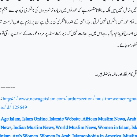
یں شامل نہیں ہیں بلکہ یہ بتلانا مقصود ہے کہ عورتوں میں زیادہ تر شوہروں کی ناشکری کی وجہ سے جہنم م
 کہ تمام عورتیں ناشکری نہیں کرتی ۔لہذا جن کے اندر ناشکری کی برائی ہے ان پر لازم ہے اول فرصت می
اح کا پیغام دیا گیا ہے اس میں یہ اجازت نہیں کہ زیر بحث مسئلہ پرمرد و عورت کے موازنہ پر اتنی ت
قود ہو جائے ۔
ل کالم نگار اور عالمہ و فاضلہ ہیں۔
-------
:
https://www.newageislam.com/urdu-section/muslim-women-grat
irs/d/128649
Age Islam
,
Islam Online
,
Islamic Website
,
African Muslim News
,
Arab
 News
,
Indian Muslim News
,
World Muslim News
,
Women in Islam
,
Is
inism
,
Arab Women
,
Women In Arab
,
Islamophobia in America
,
Musli