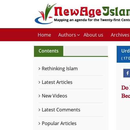
Home
Authors
About us
Archives
Contents
Urd
(
17
Rethinking Islam
Latest Articles
Do 
New Videos
Latest Comments
Popular Articles