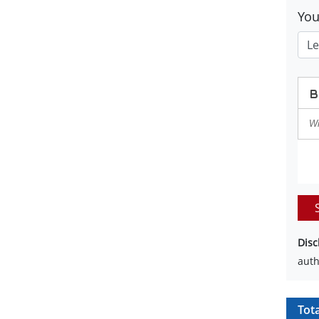
Yo
Disc
auth
Tot