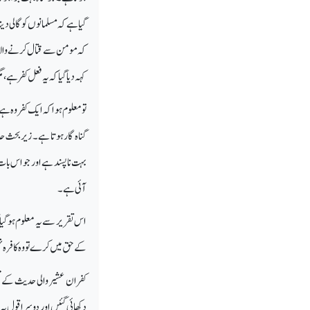
گیا ہے کہ مسلمانوں کو گالی دی
کہ مومن سے قتال کرنے والا بہ
کہہ دیا گیا کہ یہ فعل کفر ہے 
تو معلوم ہوا کہ ایک کفر وہ 
گناہ گار ہوتا ہے ۔ زیر بحث ح
بہت ناپسند ہے اور جو اس با
آئی ہے ۔
اس تقریر سے یہ معلوم ہو گی
کے حق میں کرے تو وہ کافرہ نہی
کفران عشیر والی حدیث کے تع
دکھائی گئیں اور دوسرا قول یہ