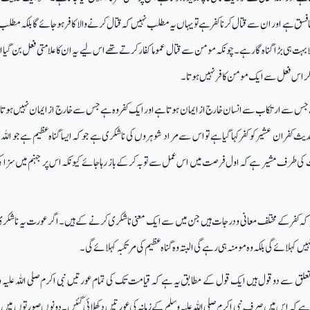
نا فسق ہے اور ان سے قتال کرنا کفر ہے تو یہاں یہ مطلب نہیں کہ قتال کرنے والا کافر ہو جائے گا بلکہ مطلب
ت ہی بڑا گناہ گار ہے ۔چونکہ مومن سے قتال عموما کفار کرتے تھے اس لیے یہ ان کا علامتی فعل بن گیا اور
، مگر اس فعل سے ایک مومن کافر نہیں ہوتا ۔
ہے جس سے ارتکاب سے انسان خارج از ایمان ہوتا ہے اور ایک کفر وہ ہے جس سے خارج از ایمان نہیں ہوتا بل
دیث کفران عشیر کو کفر کہا گیا ہے تو اس سے مراد شوہروں کی ناشکری ہے جو کہ ایسا گناہ عظیم ہے جو اللہ تع
ت کی طرف مشیر ہے کہ اول فرصت میں اس عمل سے توبہ کرکے باز رہا جائے کیونکہ اس پر جہنم میں سزا ک
ا کہ کفر کے مختلف معانی و درجات ہیں جن میں سے ایک معنی ناشکری کرنے کے ہیں۔ اگر عورت یہ ناشکر
ں کہلائے گی بلکہ وہ مومنہ ہی رہے گی البتہ وہ گناہ عظیم کی مرتکبہ کہلائے گی ۔
لق سے دو قول ہیں ایک قول کے مطابق یہ ہے کہ قیامت تک کی تمام عورتیں نبی اکرم صلی اللہ علیہ و
 ہے کہ اس میں صرف نبی اکرم صلی اللہ علیہ وسلم کے زمانہ کی عورتیں دکھلائی گئیں ۔ دونوں صورتوں میں 