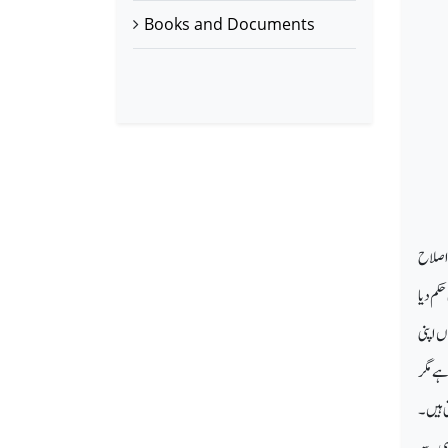
Books and Documents
 اصلاح
کم دیا
ں اپنی
ہے مگر
ی ہیں۔
گہی سے