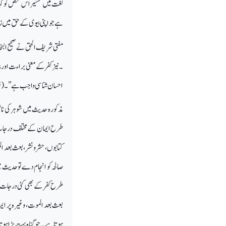
لغت میں عشیر اس شخص کو کہ
ہے جو اپنی بیوی کے حق میں زی
مفتی شریف الحق نے صحیح البخا
۔ نیز کفر کے معنی براءت اور
احسان شناسی واجب ہے ’’۔ (نزہ
مذکورہ حدیث میں شوہر کی ناش
طرح ایمان کے مختلف درجات ہ
کتابوں ، حشر و نشر ، بعث بع
صالحہ کو انجام دے تو حدیث می
طرح کفر کے بھی کئی درجات ہیں
بعث بعد الموت، وغیرہ پر ای
ہوتا ہے۔ جو گناہ بہت بڑا ہوتا