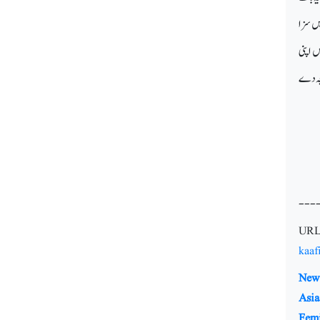
یں سزا
ں اپنی
وجہ دے
---
URL
kaaf
New 
Asia
Fem