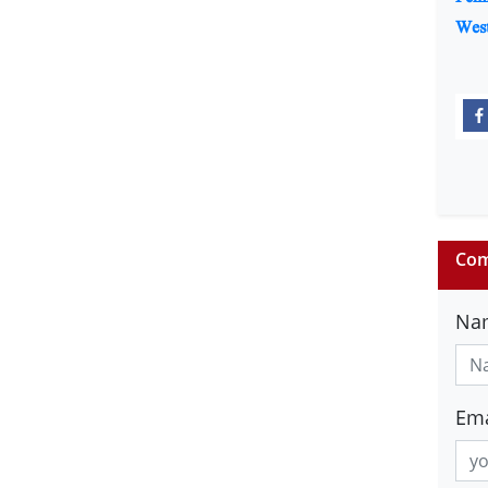
Wes
Com
Na
Ema