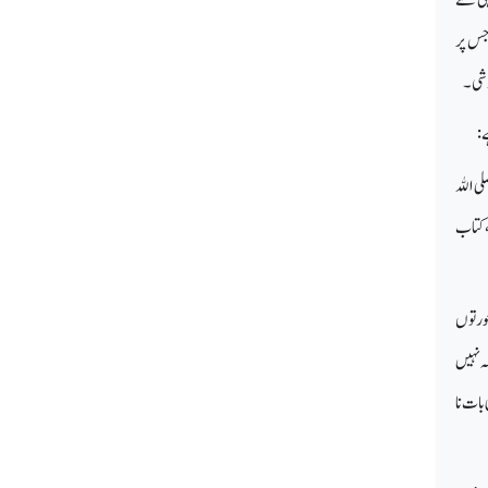
 جس پر
شی ۔
 :
لى الله
، كتاب
عورتوں
کہ نہیں
بات نا