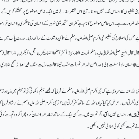
ں اپنی غلطیوں کا احساس تک نہیں ہوتا ۔آج اس مختصر مقالے میں ایک خاص موضوع پر گفتگو کریں گے
 اشد ضرورت ہے ۔ اس خاص موضوع کا نام ہے کفران عشیر یعنی شوہر کے احسان کی ناشکری یا احسان فرامو
ے جس کی اصلاح کی تعلیم نبی اکرم صلی اللہ علیہ وسلم نے تاکید و شدت کے ساتھ دی ۔ حدیث پاک میں ہے
ال النبي صلى الله تعالى عليه وسلم أريت النار، فإذا أكثر أهلها النساء يكفرن . قيل : أ يكفرن بالله ؟ قال (ص
فرن الإحسان، لو أحسنت إلى إحداهن الدهر ثم رأت منك شيئا قالت ما رأيت منك خيرا قط. (صحيح البخاري 
لہ عنہ سے مروی ہے کہ نبی اکرم صلی اللہ علیہ وسلم نے فرمایا کہ مجھے جہنم دکھائی گئی تو جہنم میں زیادہ تر 
ی) کرتی ہیں ۔عرض کیا گیا کیا وہ اللہ کے ساتھ کفر کرتی ہیں ؟ تو نبی اکرم صلی اللہ علیہ وسلم نے ارشاد فرمایا 
 ہیں اور احسان نہیں مانتی ، اگر تم ان میں سے کسی ایک کے ساتھ زمانہ بھر احسان کرو پھر اگر وہ تم سے کوئی 
ے تم سے کبھی کوئی بھلائی نہیں دیکھی ۔