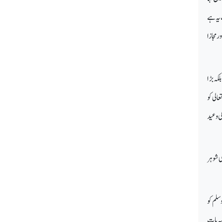
 یہ ہے
 مجازا
کہ بڑا
الی کو
ی وعید
ی شوہر
سلم کو
یہ بات