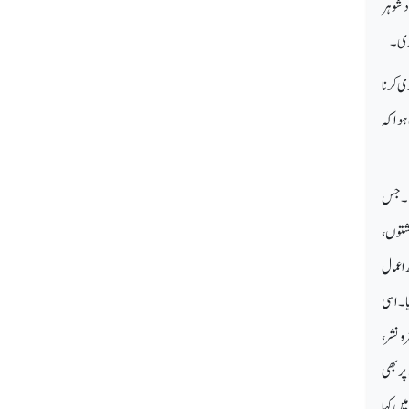
 شوہر
ری ۔
ی کرنا
ہوا کہ
ہے ۔جس
شتوں ،
 اعمال
ا ۔اسی
 نشر ،
پر بھی
یں کہا