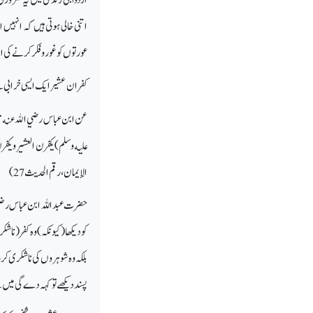
اتنی خالی ہوتی ہیں کہ انہی
عورتوں کو غور و فکر کرنے کی
کفران عشیر ایک ایسی خرابی ہ
عن ابن عباس رضي الله عنه قال ق
عليه وسلم) يكفرن العشير ويك
الإيمان، رقم الحديث 27)
حضرت عبد اللہ ابن عباس رضی ال
کو دیکھا (کیونکہ) وہ کفر (ناشکر
بلکہ وہ شوہروں کی ناشکری کرتی
پسند دیکھے تو کہہ دے گی میں ن