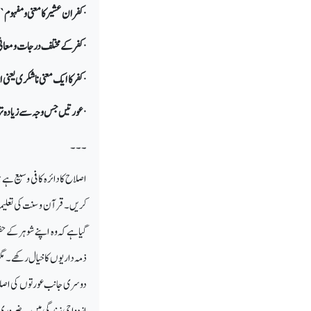
· کفران عشیر کا معنی و مفہوم `
· کفر کے مختلف درجات ومعان
· کفر کا ایک معنی ناشکری یعن
· عورتیں جس وجہ سے زیادہ ت
۔۔۔
اصلاح کا دائرہ کافی وسیع ہے
کریں ۔قرآن و سنت کی تعلیما
گیا ہے کہ وہ اپنے شوہر کے ح
ذمہ داریوں کا خیال رکھے ۔ 
دوسری جانب عورتوں کی اصلاح 
ازدواجی زندگی میں یہ ضروری ن