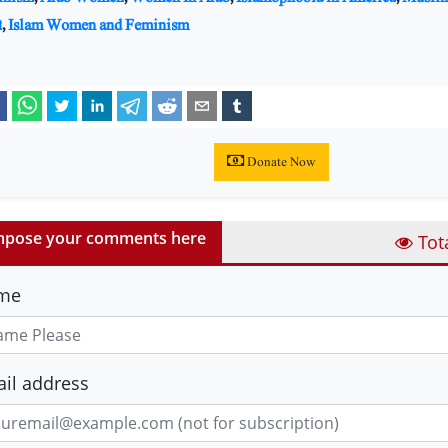
t
,
Islam Women and Feminism
Donate Now
pose your comments here
Tot
me
il address