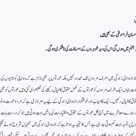
ی
ی احسان فراموشی کے بھی ہیں
ر جہنم میں ہوں گی اس کی وجہ شوہروں کے احسانات کی ناشکری ہوگی۔
 جو ازدواجی زندگی میں صرف مردوں تک محدود نہیں بلکہ عورتوں پر بھی لازم ہے کہ وہ اپنی کوتاہیوں کی
ت جہاں ایک طرف مردوں کو عورتوں کے مکمل حقوق کا خیال رکھنے کی تعلیم دی گئی وہیں عورتوں کو بھی ح
قوق کا خیال رکھیں۔ ایک کامیاب اور خوشگوار ازدواجی زندگی کے لیے یہ امر لازمی ہے کہ مرد و عورت دونو
مگر ہمارے معاشرے میں آج کل عورتوں کے حقوق واختیارات کی باتیں بہت ہوتی ہیں جو کہ درست بات 
پر توجہ بہت کم ہوتی جا رہی ہے جس کا نتیجہ یہ ہوتا ہے کہ ازدواجی زندگی میں تلخیاں شروع ہونے لگت
ہیں کہ ہمیشہ مرد ہی غلطیوں کا ذمہ دار ہو بلکہ بسا اوقات عورتیں بھی ذمہ دار ہوتی ہیں۔لیکن شعور و آ