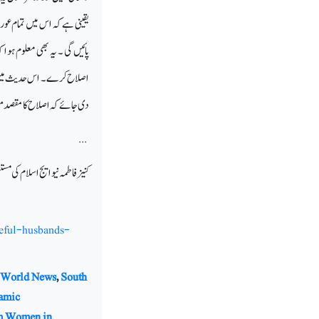
یقینی ہے کہ اس میں تمام عورت
پائیں گی ۔ یہ بھی معلوم ہوا
اصلاح کرے ۔ اس حدیث میں اصل
دی جائے کہ اصلاح کا مقصد مف
...
کنیز فاطمہ نیو ایج اسلام کی مستق
eful-husbands-
 World News
,
South
lamic
m Women in