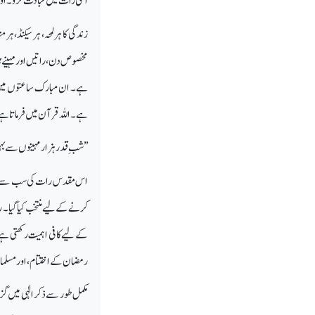
اسی رات میں عبادت کرو۔ اور 
زندگی کا ہر لمحہ، ہر سیکنڈ، ہ
مخصوص دن، راتیں اور مہینے ہیں
ہے۔ ان مبارک ساعتوں میں 
ہے۔ اللہ قرآن میں فرماتا ہے
’’ شبِ قدر ہزار مہینوں سے بہتر
اس مقدس رات کی سب سے بڑی 
کے لیے کافی اہمیت رکھتی ہے
رمضان کے اختتام، اور مسلما
مکمل طور سے ذکر الٰہی میں گ