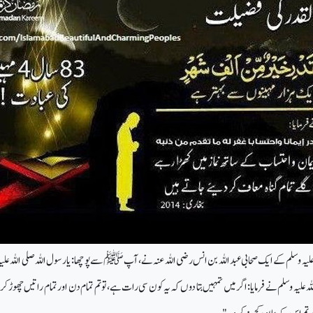
 علیہ وسلم کے ایک صحابی عبداللہ بن انس رضی اللہ عنہ نے، آپ ﷺسے پوچھا: یا رسول اللہ صلی اللہ علیہ
لیہ وسلم نے فرمایا: اگر میں تمہیں بتا دوں کہ یہ کون سی رات ہے، تو تم تمام دن اور تمام راتیں چھوڑ 