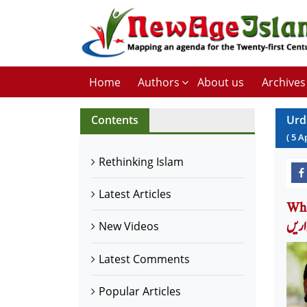
Home
Authors
About us
Archives
Contents
Urd
(
5
A
Rethinking Islam
Latest Articles
 اور
اریں
New Videos
Latest Comments
Popular Articles