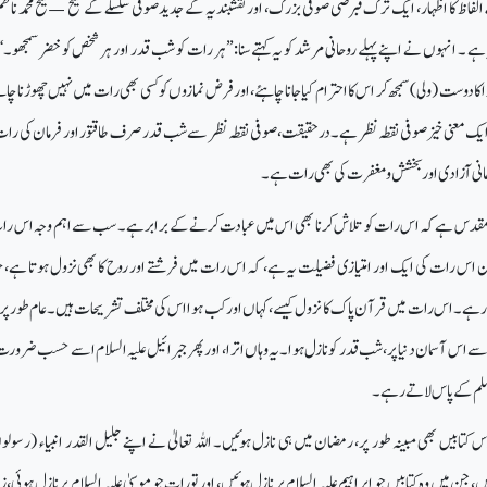
 کا اظہار، ایک ترک قبرصی صوفی بزرگ، اور نقشبندیہ کے جدید صوفی سلسلے کے شیخ — شیخ محمد ناظ
 ہے ۔ انہوں نے اپنے پہلے روحانی مرشد کو یہ کہتے سنا: ’’ہر رات کو شب قدر اور ہر شخص کو خضر سمجھو۔‘‘
 کا دوست (ولی) سمجھ کر اس کا احترام کیا جانا چاہئے، اور فرض نمازوں کو کسی بھی رات میں نہیں چھوڑنا چاہ
ک معنی خیز صوفی نقطہ نظر ہے۔ درحقیقت، صوفی نقطہ نظر سے شب قدر صرف طاقتور اور فرمان کی رات
حانی آزادی اور بخشش و مغفرت کی بھی رات ہے۔
مقدس ہے کہ اس رات کو تلاش کرنا بھی اس میں عبادت کرنے کے برابر ہے۔ سب سے اہم وجہ اس را
 اس رات کی ایک اور امتیازی فضیلت یہ ہے، کہ اس رات میں فرشتے اور روح کا بھی نزول ہوتا ہے، ج
97:4) میں مذکور ہے۔ اس رات میں قرآن پاک کا نزول کیسے، کہاں اور کب ہوا اس کی مختلف تشریحات ہیں۔ عام طور پر ی
ے اس آسمان دنیا پر، شب قدر کو نازل ہوا۔ یہ وہاں اترا، اور پھر جبرائیل علیہ السلام اسے حسب ضرورت
ہ وسلم کے پاس لاتے رہے۔
 کتابیں بھی مبینہ طور پر، رمضان میں ہی نازل ہوئیں۔ اللہ تعالیٰ نے اپنے جلیل القدر انبیاء (رسولو
جن میں وہ کتابیں جو ابراہیم علیہ السلام پر نازل ہوئیں، اور تورات جو موسیٰ علیہ السلام پر نازل ہوئی، زب