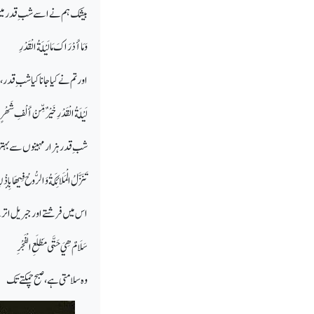
بیشک ہم نے اسے شبِ قدر میں
وَمَا أَدْرَاكَ مَا لَيْلَةُ الْقَدْرِ
اور تم نے کیا جانا کیا شبِ قدر،
لَيْلَةُ الْقَدْرِ خَيْرٌ مِّنْ أَلْفِ شَهْرٍ
شبِ قدر ہزار مہینوں سے بہتر
تَنَزَّلُ الْمَلَائِكَةُ وَالرُّوحُ فِيهَا بِإِ
اس میں فرشتے اور جبریل اتر
سَلَامٌ هِيَ حَتَّى مَطْلَعِ الْفَجْرِ
وہ سلامتی ہے، صبح چمکتے تک