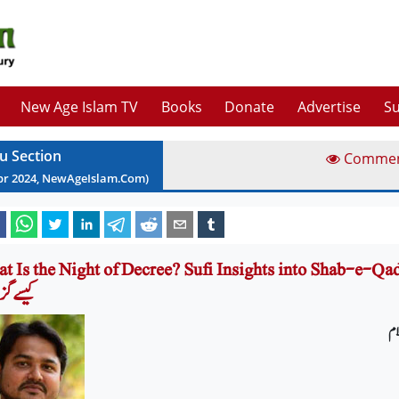
New Age Islam TV
Books
Donate
Advertise
Su
u Section
Comme
pr
2024
, NewAgeIslam.Com)
What Is the Night of Decree? Sufi Insights into Shab-e-Q شب قدر کیا ہے
کیسے گز
ام