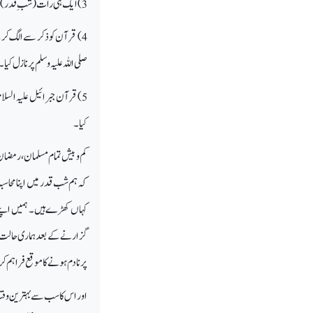
3) ایک ہی رات (شبِ قدر) میں قرآن کا نزول آسمانِ دنیا پر ہوا، جس کے بعد 20 سال کے عرصے میں نبی اکرم ﷺ پر نازل ہوتا رہا۔
4) قرآن کو ذکر سے الگ کر 
صلی اللہ علیہ وسلم پر نازل کیا۔
5) قرآن جبرائیل علیہ السلا
کیا ۔
کم و بیش تمام مسلمان، رمضا
کہ ہم شب قدر میں اپنا محا
کہاں کھڑے ہیں۔ ہمیں اپنے 
گزارنے کے بعد ہماری حالت کی
پر نادم ہونے کا موقع فراہم ک
اور اس کا سب سے بہترین وقت ش