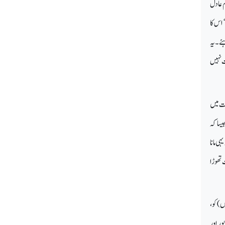
م عادل
 اس کا
ئے۔ یہ
 نہیں
ت میں
یسا کہ
ہی مانا
 تھوڑا
ں) کو،
ور اور