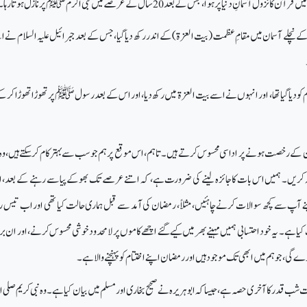
کے نچلے آسمان میں مقامِ عظمت (بیت العزۃ) کے اندر رکھ دیا گیا، جس کے بعد جبرائیل علیہ السلام نے ا
م کو دیا گیا تھا، اور انہوں نے اسے بیت العزۃ میں رکھ دیا، اور اس کے بعد رسول ﷺپر تھوڑا تھوڑا کر ک
ن کے رخصت ہونے پر اداسی محسوس کرتے ہیں۔ تاہم، اس موقع پر ہم جو سب سے بہتر کام کر سکتے ہیں، وہ
سبہ کریں۔ ہمیں اس بات کا جائزہ لینے کی ضرورت ہے، کہ اتنے عرصے تک بھوکے پیاسے رہنے کے بعد، 
آپ سے کچھ سوالات کرنے چاہئیں، مثلاً، رمضان کی آمد سے قبل ہماری حالت کیا تھی اور اب تیس
ا ہے۔ یہ خود احتسابی ہمیں مہینے بھر میں کیے گئے اچھے کاموں پر لامحدود خوشی محسوس کرنے، اور ان ب
رے گی، جو ہم میں ابھی تک موجود ہیں اور رمضان اپنے اختتام کو پہنچنے والا ہے۔
ب قدر کا آخری حصہ ہے، جیسا کہ ابو ہریرہ نے صحیح بخاری اور مسلم میں بیان کیا ہے۔ وہ نبی کریم صلی الل