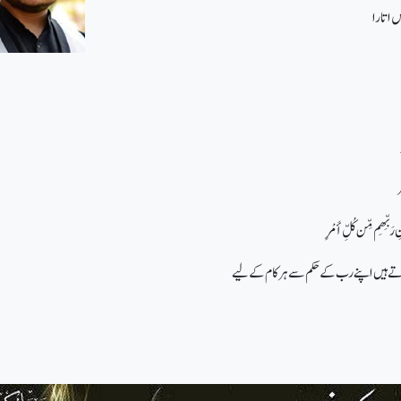
 اتارا
ذْنِ رَبِّهِم مِّن كُلِّ أَمْرٍ
تے ہیں اپنے رب کے حکم سے ہر کام کے لیے