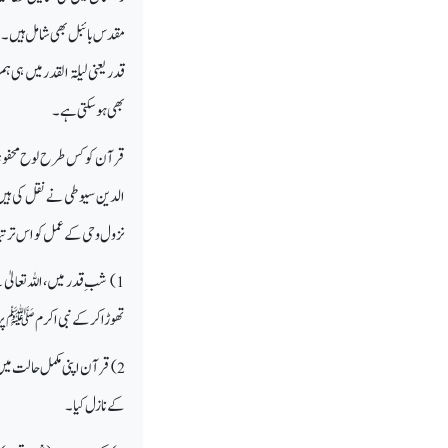
بھی ہو سکتی ہے۔
قرآن کو کس طرح لوح محفوظ 
الدین سیوطی نے نقل کی ہیں۔ 
نزول وحی کے عمل کو اس ترت
تھوڑا کرکے نبی اکرم ﷺ پر 
2) قرآن اپنی مکمل حالت می
کے نازل کیا۔