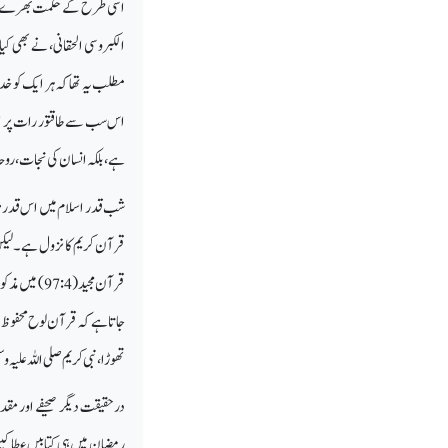
اسی طرح کے حکمت بھرے الفاظ
الکبروسی الحقانی، نے بھی کیا
مطلب یہ تھا کہ ہر ایک کو خدا
اس سب سے طاقتور رات پر ای
ہے، بلکہ انسان کی نجات، رو
شب قدر اسلام میں اس قدر 
قرآن کریم کا نزول ہے۔ لیکن
قرآن مجید (
جاتا ہے کہ قرآن لوح محفوظ س
تھوڑا، نبی کریم صلی اللہ علی
درحقیقت دیگر صحیفے اور مقدس
رمضان میں ہی کتابیں عطا کیں، 