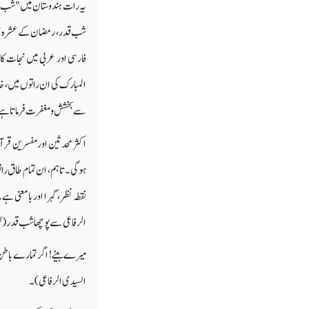
یہ رات ہندوستان میں "شب قدر
فارسی اور عربی میں نجات ک
سے بخشش و مغفرت فرماتا ہ
نقطہ نظر، گہرا اور بامعنی ہ
الرفاعی سے پوچھاشب قدر (ل
میرے بیٹے! اگر تمارے باطن کا 
السیدی الرفاعی)۔