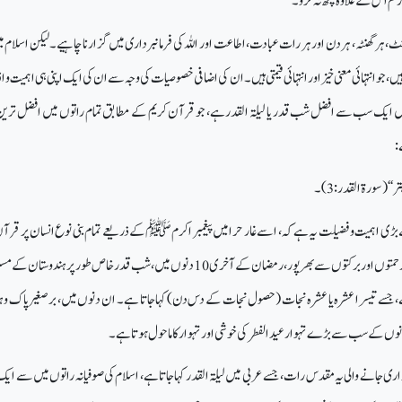
تم اس کے علاوہ کچھ نہ کرو۔"
ر منٹ، ہر گھنٹہ، ہر دن اور ہر رات عبادت، اطاعت اور اللہ کی فرمانبرداری میں گزارنا چاہیے۔ لیکن اسلام م
، جو انتہائی معنی خیز اور انتہائی قیمتی ہیں۔ ان کی اضافی خصوصیات کی وجہ سے ان کی ایک اپنی ہی اہمیت و 
ایک سب سے افضل شب قدر یا لیلۃ القدرہے، جو قرآن کریم کے مطابق تمام راتوں میں افضل تری
:
‘‘ (سورۃ القدر:3)۔
اہمیت و فضیلت یہ ہے کہ، اسے غار حرا میں پیغمبر اکرم ﷺکے ذریعے تمام بنی نوع انسان پر قرآن
کرنے کے لیے منتخب کیا گیا ۔ رحمتوں اور برکتوں سے بھر پور ، رمضان کے آخری 10 دنوں میں، شب قدر خاص طور پر ہندوس
، جسے تیسرا عشرہ یا عشرہ نجات (حصول نجات کے دس دن) کہا جاتا ہے۔ ان دنوں میں، برصغیر پاک و ہ
نوں کے سب سے بڑے تہوار عیدالفطر کی خوشی اور تہوار کا ماحول ہوتا ہے۔
زاری جانے والی یہ مقدس رات، جسے عربی میں لیلۃ القدر کہا جاتا ہے، اسلام کی صوفیانہ راتوں میں سے ا