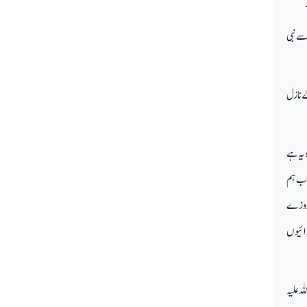
سے نبی
ے نازل
 یہ ہے
اب ہم
 روزے
رائیوں
ہ علیہ