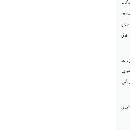
 کہ یہ
 سے کسی ایک میں آتی ہے: 21ویں، 23ویں، 25ویں، 27ویں یا 29ویں ۔ اردو،
رمضان
ی فراخدلی
2ویں رات کو ہوتی ہے۔ اس طرح اس سال یہ 5 اپریل کی رات
ے بارے میں صوفیانہ
الکبیر
 الہدی