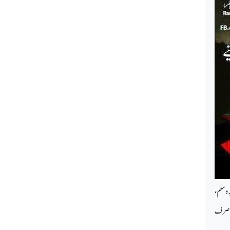
 وسلم،
کر صرف