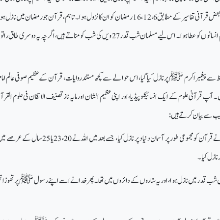
مقدس بائبل بھی شامل ہیں۔ بعض قرآنی تفاسیر کے مطابق 6، 12، 16 رمضان کو ان کا نزول ہوا۔ تاہم، قرآن جو رمضان میں 
قدر یعنی لیلۃ القدر میں ہی ہم انسانوں کو عطا ہوا۔ اس لیے مسلمان شب قدر 27 ویں کی شب کو مناتے ہیں، اگرچہ یہ دوسری
سے پیغمبر اکرم ﷺپر نازل کیا گیا، اس حوالے سے کچھ مستند روایات، قرآن کے عظیم صوفی عالم امام
آپ قرآنی علوم کے ایک انسائیکلو پیڈیا، اور اپنی عظیم الشان اور مایہ ناز تصنیف الاتقان فی علوم القر
یب سے بیان کرتے ہیں:
1) شبِ قدر میں، اللہ تعالیٰ نے قرآن کو مجموعی طور پر آسمان دنیادپر نازل کیا، جسے بعد میں اللہ نے 0
نازل کیا۔
ں شب قدر میں نازل ہوا، اور یہ ستاروں کے دائروں میں تھا۔ پھر خدا نے اسے اپنے رسول ﷺپر تھوڑا تھ