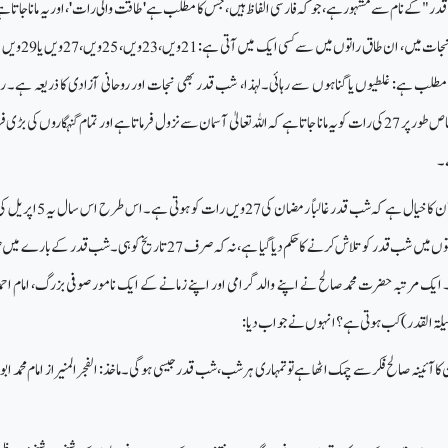
" کے نام سے مشہور ہے، جو کہ فارسی الفاظ ہیں، جس کا مطلب ہے 'طاقت والی رات'، اور یہ مانا جاتا ہے
شب قدر، رمضان کے عشرہ نجات میں، ان طاق راتوں میں
ا مطلب ہے: غلطیوں یا گناہوں سے رہائی۔ لہذا، شب قدر بھی نجات اور روحانی آزادی کا ذریعہ ہے۔ 
المبارک کی ان راتوں میں، خاص طور پر 27 کی رات کو یہ مانا جاتا ہے کہ اللہ تعالیٰ آسمان سے نزول فرماتا ہے اور تمام گنہگاروں کی بڑ
ے۔
اکثر محدثین اور مفسرین قرآن کا خیال ہے کہ شب قدر غالباً رمضان کی 7
ہوگی۔ تاہم، ان تمام طاق راتوں میں شب قدر کو تلاش کرنے کاحکم دیا گیا ہے، نہ کہ صرف 27 تاریخ کوہی۔ شب قدر ک
ے۔ ایک مرتبہ حضرت محمد صالح نے اپنے والد گرامی اور اپنے زمانے کے ایک نامور صوفی بزرگ، امام احمد 
یلۃ القدر) کب ہوتی ہے؟ انہوں نے جواب دیا:
آئینہ صالح فکر سے چمک اٹھا ہے تو تمہاری ہر شب، شب قدر جیسی ہو گی۔ ماخذ: الفجر المنیر از امام محمد ابو