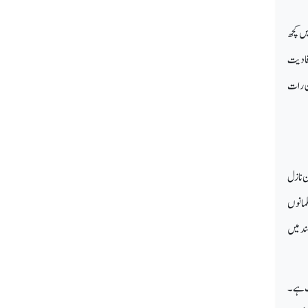
یں کچھ
افادیت
ن رات
 نازل
تان کے مسلمانوں
ند میں
یک ہے۔