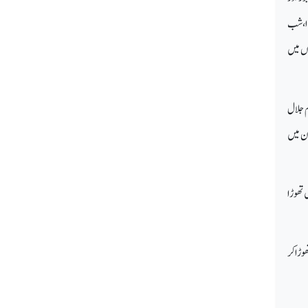
نازل ہوا، شب
 طاق راتوں میں
 جلال
آن میں
2، 23 یا 25 سال کے عرصے میں تھوڑا
وڑا کر