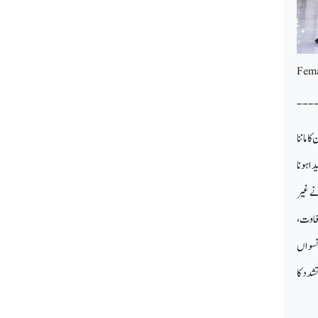
Fema
---
 ماننا
ا ہونا
نے غیر
بغاوت،
نسواں
شدد کا