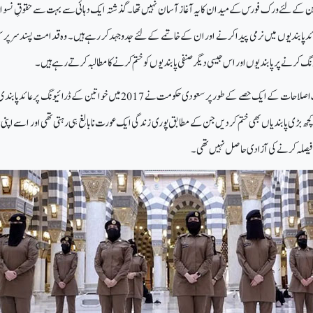
 کے لئے ورک فورس کے میدان کا یہ آغاز آسان نہیں تھا۔ گذشتہ ایک دہائی سے بہت سے حقوقِ نسو
ئد پابندیوں میں نرمی پیدا کرنے اور ان کے خاتمے کے لئے جدوجہد کر رہے ہیں۔ وہ قدامت پسند سرپر
گ کرنے پر پابندیوں اور اس جیسی دیگر صنفی پابندیوں کو ختم کرنے کا مطالبہ کرتے رہے ہیں۔
آخر کار وژن 2030 کے تحت اصلاحات کے ایک حصے کے طور پر سعودی حکومت نے 2017 میں خواتین کے ڈرائیونگ پر ع
 کچھ بڑی پابندیاں بھی ختم کردیں جن کے مطابق پوری زندگی ایک عورت نابالغ ہی رہتی تھی اور اسے اپنی
ق فیصلہ کرنے کی آزادی حاصل نہیں تھی۔