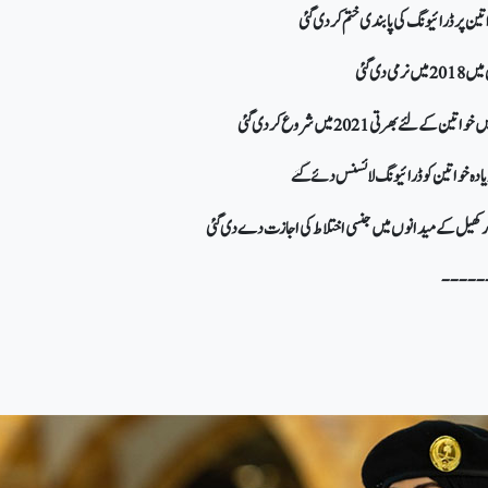
-----