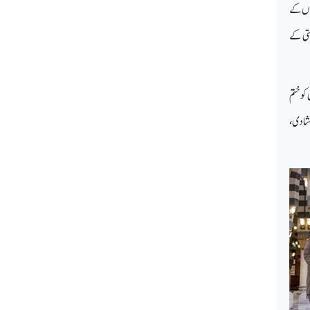
اں کے
ستی کے
ائد پابندی کو ختم
 شادی،