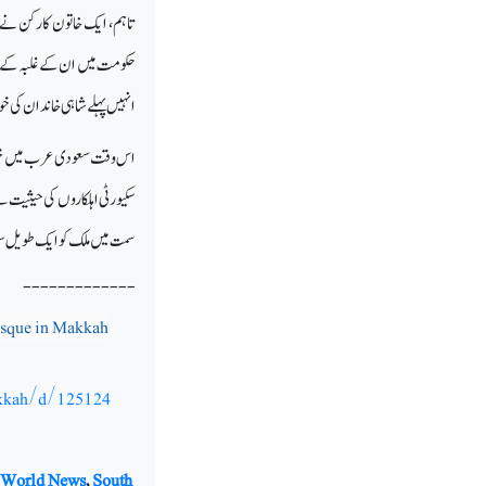
تاہم، ایک خاتون کارکن نے 
حکومت میں ان کے غلبہ کے لئے
انہیں پہلے شاہی خاندان کی خو
اس وقت سعودی عرب میں خواتی
سکیورٹی اہلکاروں کی حیثیت 
سمت میں ملک کو ایک طویل سف
-------------
osque in Makkah
akkah/d/125124
 World News
,
South