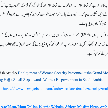
یہ ظاہر کیا ہے کہ شاہی خاندان اس خوف سے شاہی خاندان کی خواتین کو آزادی نہیں دیتے ہے کہ کہ
 ایک چیلنج نہ بن جائیں۔ انہوں نے کہا کہ اگر سعودی حکومت خواتین کو بااختیار بنانے میں واقعی سنجیدہ
اتین کو آزادی دینی چاہئے۔
ن اپنے ان جائز حقوق کے لئے جدوجہد کر رہی ہیں جو اسلام نے انہیں عطا کیا ہے اور اس سال حج کے
سے مکہ میں خواتین کی تقرری سعودی عرب میں خواتین کو بااختیار بنانے کی سمت میں ایک چھوٹا اقدام 
ر طے کرنا باقی ہے۔
ish Article:
Deployment of Women Security Personnel at the Grand M
ng Hajj a Small Step towards Women Empowerment in Saudi Arabia
L:
https://www.newageislam.com/urdu-section/female-security-m
Age Islam
,
Islam Online
,
Islamic Website
,
African Muslim News
,
Arab