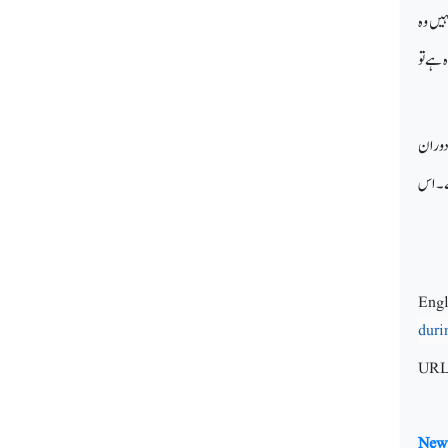
یں وہ
 ہے تو
 دوران
ہے۔ اس
Engl
duri
UR
New 