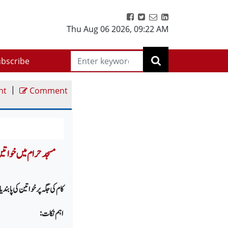
Thu Aug 06 2026
,
09:22 AM
bscribe
|
nt
Comment
کام کی جگہ پر خواتین کی پابند
اہم نکات: