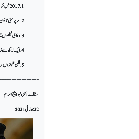
1. 2017 میں خواتین پر ڈرائیونگ کی پابندی ختم کردی گئی
2. سرپرستی قانون میں 2018 میں نرمی دی گئی
3. دفاعی محکموں میں خواتین کے لئے بھرتی 2021 میں شروع کر دی گئی
4. ایک لاکھ سے زیادہ خواتین کو ڈرائیونگ لائسنس دئے گئے
5. فلمی تھیٹروں اور کھیل کے میدانوں میں جنسی اختلاط کی اجازت دے دی گئی
----------------
اسٹاف رائٹر، نیو ایج اسلام
22 جولائی 2021