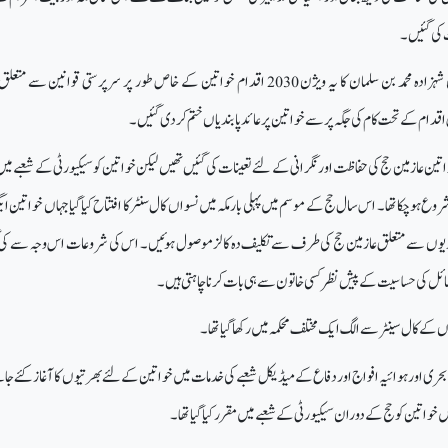
ت کی گئیں۔
سعودی حکومت کے حکمران شہزادہ محمد بن سلمان کا یہ ویژن 2030 اقدام خواتین کے خاص طور پر سرپرستی قوانین سے 
م کے تحت کام کی جگہ پر سے خواتین پر عائد پابندیاں ختم کردی گئیں۔
واتین عازمین حج کی حفاظت اور نگرانی کے لئے تعینات کی گئیں تھیں لیکن خواتین کو سیکیورٹی کے شعبے می
ل 2017 ہی میں شروع ہوچکا تھا۔ اس سال حج کے موسم میں پہلی بار مکہ میں نسواں کال سنٹر کا افتتاح کیا گیا جہاں خواتین ای
اریوں سے متعلق عازمین حج کی طرف سے تکلیف دہ کالز موصول ہوئیں۔ اس کی شروعات اس وجہ سے کی گ
ل کی حساسیت کے پیش نظر کسی خاتون سے ہی بات کرنا چاہتی ہیں۔
ں کے کال سینٹر سے الگ ایک مختلف محکمہ میں رکھا گیا تھا۔
حری اور ہوائیہ افواج اور دفاع کے میڈیکل شعبے کی خدمات میں خواتین کے لئے بھرتیوں کا آغاز کئے ج
اتین کو حج کے دوران سیکیورٹی کے شعبے میں مقرر کیا گیا تھا۔