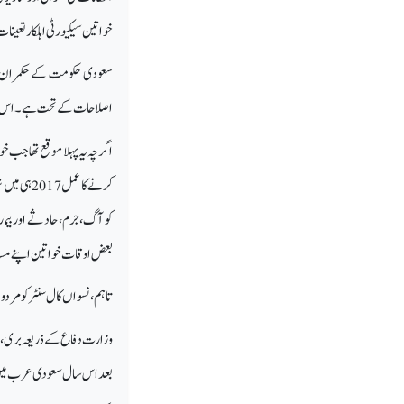
خواتین سیکیورٹی اہلکار تعینا
اصلاحات کے تحت ہے۔ اس اقدا
اگرچہ یہ پہلا موقع تھا جب خ
کرنے کا عم
کو آگ، جرم، حادثے اور بیم
بعض اوقات خواتین اپنے مسائ
تاہم، نسواں کال سنٹر کو مردو
وزارت دفاع کے ذریعہ بری، ب
بعد اس سال سعودی عرب میں خو