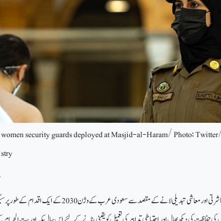
t women security guards deployed at Masjid-al-Haram/ Photo: Twitter/
stry
-
مملکت سعودیہ میں سیاسی، معاشرتی اور معاشی تبدیلی لانے کے مقصد سے سعودی عرب کے وژن 2030 کے ایک اق
ں کی حفاظت کی دیکھ بھال اور احتیاطی تدابیر کی تعمیل کو یقینی بنانے کے لئے اس سال مکہ اور بیت الحرام ک