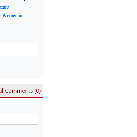
lamic
m Women in
al Comments (
0
)