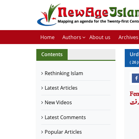
Home
Authors
About us
Archives
Contents
Urd
(
26
J
Rethinking Islam
Latest Articles
 کو بااختیار
 رفت
New Videos
Latest Comments
Popular Articles