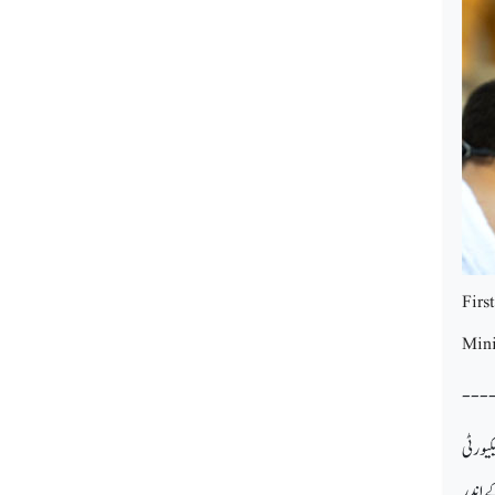
Firs
Mini
---
دام کے طور پر سیکیورٹی
ے اندر