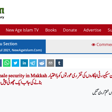
New Age Islam TV
Books
Donate
Advertise
Su
u Section
Comme
ul
2021
, NewAgeIslam.Com)
Female security in Makkah مسجد حرام میں خواتین سیکیورٹی اہلکاروں کی تقرری عورتوں
بنانے کی جانب ایک چھوٹی پیش
یاں ختم کردی گئیں