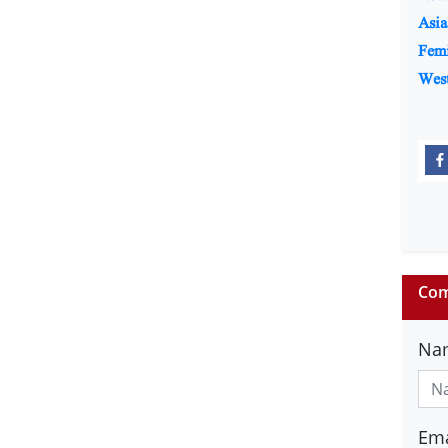
Asia
Fem
Wes
Com
Na
Ema