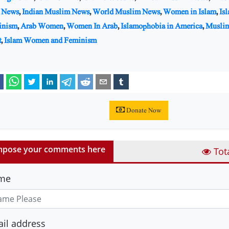
 News
,
Indian Muslim News
,
World Muslim News
,
Women in Islam
,
Is
inism
,
Arab Women
,
Women In Arab
,
Islamophobia in America
,
Musli
t
,
Islam Women and Feminism
Donate Now
pose your comments here
Tot
me
il address