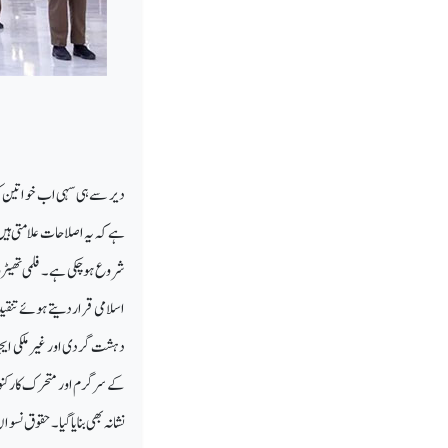
دیر سے ہی سہی اب خواتین کو
ہے کہ یہ اصلاحات علامتی ہیں 
شروع ہو چکی ہے۔ فلمی تھیٹر
اسلامی قرار دیتے ہوئے تنقید
دہشت گردی اور غیر ملکی ای
کے سرگرم اور متحرک کارکنوں
نشانہ بھی بنایا گیا۔ حقوق ن