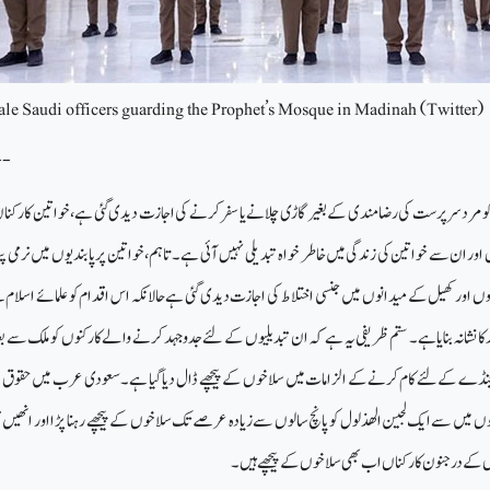
le Saudi officers guarding the Prophet’s Mosque in Madinah (Twitter)
--
 مرد سرپرست کی رضامندی کے بغیر گاڑی چلانے یا سفر کرنے کی اجازت دیدی گئی ہے، خواتین کارکنان کا
اور ان سے خواتین کی زندگی میں خاطر خواہ تبدیلی نہیں آئی ہے۔ تاہم، خواتین پر پابندیوں میں نرمی پید
وں اور کھیل کے میدانوں میں جنسی اختلاط کی اجازت دیدی گئی ہے حالانکہ اس اقدام کو علمائے اسلام 
 کا نشانہ بنایا ہے۔ ستم ظریفی یہ ہے کہ ان تبدیلیوں کے لئے جدوجہد کرنے والے کارکنوں کو ملک سے 
جنڈے کے لئے کام کرنے کے الزامات میں سلاخوں کے پیچھے ڈال دیا گیا ہے۔ سعودی عرب میں حقوق 
 میں سے ایک لجين الهذلول کو پانچ سالوں سے زیادہ عرصے تک سلاخوں کے پیچھے رہنا پڑا اور انھیں ت
سواں کے درجنون کارکناں اب بھی سلاخوں کے پیچھے ہیں۔