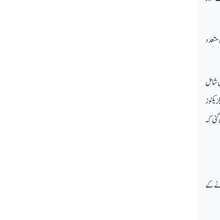
متعلق متعدد
ں شامل
گزیکٹوز
ئی کہ
انے کے