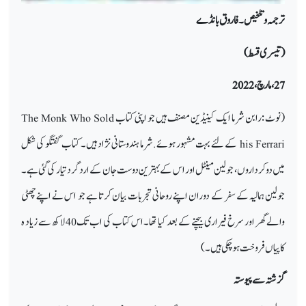
ترجمہ وتلخیص۔ فاروق بانڈے
(تیسری قسط)
27، مارچ، 2022
(نوٹ :رابن شرما ایک کینیڈین مصنف ہیں جو اپنی کتاب
The Monk Who Sold
his Ferrari
کے لئے بہت مشہور ہوئے .شرما ہندوستانی نژاد ہیں۔ کتاب گفتگو کی شکل
میں دو کرداروں، جولین مینٹل اور اس کے بہترین دوست جان کے ارد گرد تیار کی گئی ہے۔
جولین ہمالیہ کے سفر کے دوران اپنے روحانی تجربات بیان کرتا ہے جو اس نے اپنے چھٹی
والے گھر اور سرخ فیراری بیچنے کے بعد کیا تھا۔اس کتاب کی اب تک 40 لاکھ سے زیاد ہ
کاپیاں فروخت ہوچکی ہیں۔)
گزشتہ سے پیوستہ