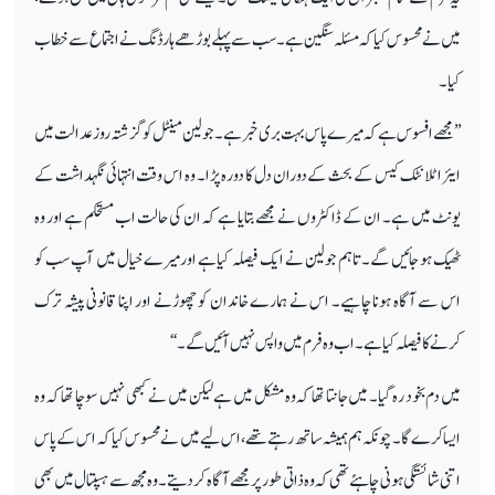
میں نے محسوس کیا کہ مسئلہ سنگین ہے۔ سب سے پہلے بوڑھے ہارڈنگ نے اجتماع سے خطاب
کیا۔
’’مجھے افسوس ہے کہ میرے پاس بہت بری خبر ہے۔ جولین مینٹل کو گزشتہ روز عدالت میں
ایئر اٹلانٹک کیس کے بحث کے دوران دل کا دورہ پڑا۔ وہ اس وقت انتہائی نگہداشت کے
یونٹ میں ہے۔ ان کے ڈاکٹروں نے مجھے بتایا ہے کہ ان کی حالت اب مستحکم ہے اور وہ
ٹھیک ہو جائیں گے۔تاہم جولین نے ایک فیصلہ کیاہے اورمیرے خیال میں آپ سب کو
اس سے آگاہ ہونا چاہیے۔ اس نے ہمارے خاندان کو چھوڑنے اور اپنا قانونی پیشہ ترک
کرنے کا فیصلہ کیا ہے۔ اب وہ فرم میں واپس نہیں آئیں گے۔‘‘
میں دم بخود رہ گیا۔ میں جانتا تھا کہ وہ مشکل میں ہے لیکن میں نے کبھی نہیں سوچا تھا کہ وہ
ایسا کرے گا۔ چونکہ ہم ہمیشہ ساتھ رہتے تھے، اس لیے میں نے محسوس کیا کہ اس کے پاس
اتنی شائستگی ہونی چاہئے تھی کہ وہ ذاتی طور پر مجھے آگاہ کر دیتے۔ وہ مجھ سے ہسپتال میں بھی