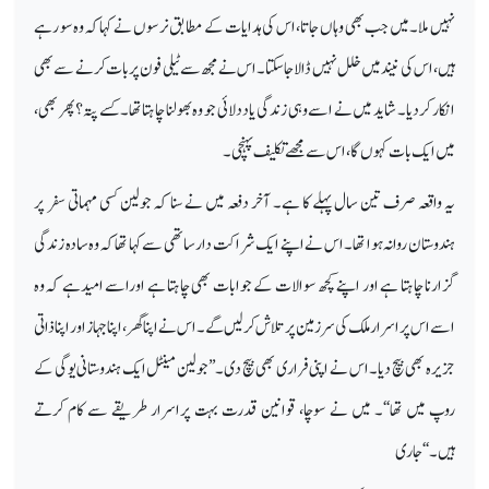
نہیں ملا۔ میں جب بھی وہاں جاتا، اس کی ہدایات کے مطابق نرسوں نے کہا کہ وہ سو رہے
ہیں،اس کی نیند میں خلل نہیں ڈالاجاسکتا۔ اس نے مجھ سے ٹیلی فون پر بات کرنے سے بھی
انکار کر دیا۔ شاید میں نے اسے وہی زندگی یاد دلائی جو وہ بھولنا چاہتا تھا۔ کسے پتہ؟ پھر بھی،
میں ایک بات کہوں گا، اس سے مجھے تکلیف پہنچی۔
یہ واقعہ صرف تین سال پہلے کا ہے۔ آخر دفعہ میں نے سنا کہ جولین کسی مہماتی سفر پر
ہندوستان روانہ ہوا تھا۔ اس نے اپنے ایک شراکت دارساتھی سے کہا تھا کہ وہ سادہ زندگی
گزارنا چاہتا ہے اور اپنے کچھ سوالات کے جوابات بھی چاہتا ہے اوراسے امیدہے کہ وہ
اسے اس پراسرار ملک کی سرزمین پر تلاش کر لیں گے۔ اس نے اپنا گھر، اپنا جہاز اور اپنا ذاتی
جزیرہ بھی بیچ دیا۔ اس نے اپنی فراری بھی بیچ دی۔’’جولین مینٹل ایک ہندوستانی یوگی کے
روپ میں تھا‘‘۔ میں نے سوچا، قوانین قدرت بہت پراسرار طریقے سے کام کرتے
ہیں۔‘‘جاری