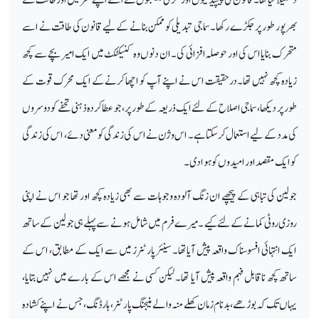
بھرپور طور پرجکڑے رکھا۔ سماجی تبدیلی کو ممکن بنانے کے لیے قانون کی طاقت نے اسے
متحرک بنایا اس کی اور حوصلہ افزائی کی۔ ان دنوں وہ کنیکٹکٹ میں ایک امیر بچے سے کچھ
زیادہ کچھ نہیں تھا۔ درحقیقت اس نے اپنے آپ کو اچھا کرنے کے ایک محرک قوت کے
طور پر دیکھا، سماجی اصلاح کے لئے ایک ذریعہ کے طور پر، جو عطا کردہ ذہنی تحفے کو دوسروں
کی مدد کے لیے استعمال کر سکتا ہے۔ اس وژن نے اس کی زندگی کو معنی دئے، اس کی زندگی
کو ایک مقصد اور امیدوں کو ہوا دی۔
جولین کی تباہی کے پیچھے ان زنگ آلودہ وجوہات سے بھی زیادہ کچھ اور تھا جو اس نے اپنی
روزی روٹی کمانے کے لئے کیے ۔ میرے فرم میں شامل ہونے سے پہلے ہی جولین کے ساتھ
ایک انتہائی افسوسناک واقعہ پیش آیاتھا۔ سینئر پارٹنرز میں سے ایک کے مطابق، اس کے
ساتھ کچھ ناقابل فہم واقعہ پیش آیا تھا۔ لیکن کسی نے مجھے اس کے بارے میں نہیں بتایا،
یہاں تک کہ بوڑھے، بدنام زمان کھلے منہ والے منیجنگ پارٹنر، ہارڈنگ ، جس نے اپنے کشادہ