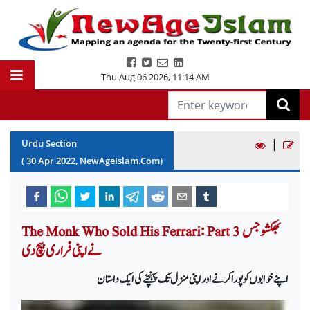
Thu Aug 06 2026
,
11:14 AM
|
Urdu Section
(
30
Apr
2022
, NewAgeIslam.Com)
The Monk Who Sold His Ferrari: Part 3 بھکشو جس
نے اپنی فراری بیچ دی
اپنے خوابوں کو پورا کرنے اور اپنی منزل تک پہنچنے کی ایک داستان