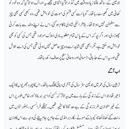
جولین کے ساتھ جتنا زیادہ وقت میں گذارتاگیا اتنا ہی مجھے یہ ادراک ہوتا گیا کہ وہ خود کو
کھائی میں گھیسٹ رہا تھا۔ گویا اسے کسی قسم کی موت کی خواہش تھی۔وہ کبھی کسی بھی چیز
سے مطمئن نہیں ہوتا تھا۔ بلآخر اسکی شادی ناکام ہو گئی، اس نے اپنے والد سے بات کرنی
چھوڑ دی،اور اگرچہ کہ اس کے پاس تمام مطلوبہ مادی املاک موجود تھی جس کی کسی کو بھی
خواہش ہو سکتی ہے،مگر ابھی بھی شاید اسے وہ چیز حاصل نہیں ہوئی تھی جس کی اسے تلاش
تھی اور یہ اس کے جذباتی،جسمانی اور روحانی سطح پر صاف دکھ رہا تھا۔
اب آگے
تریپن سال کی عمر میں
جولین ستر سال کی آخری دہائی کا لگ رہاتھا۔ اس کا چہرہ جھریوں کا ایک
ڈھیر تھا،جو اس کے زندگی کے بارے میں یہ تاثر کہ’کسی کو اسیر نہ بناؤ‘ اور خاص طور پر اس
کے غیرمتوازن طرززندگی کے بے حد تناؤ کا نتیجہ تھیں۔مہنگے فرانسسی ریسٹورنٹوں میں
رات گئے کھانا کھانا،کیوبا کے موٹے سگار،برانڈی کے جام پر جام پینے کی وجہ سے اس کا وزن
بہت زیادہ بڑھ گیاتھا۔وہ اب مسلسل شکایت کر رہاتھاکہ وہ بیمار ہے،اور بیماری وتھکاوٹ سے