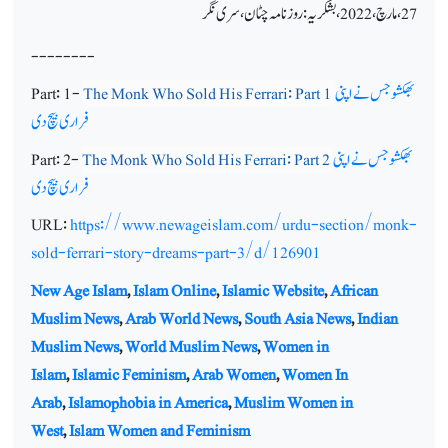
27، مارچ، 2022، بشکریہ: روز نامہ چٹان،سری نگر
--------
بھکشو جس نے اپنی
The Monk Who Sold His Ferrari: Part 1
Part: 1-
فراری بیچ دی
بھکشو جس نے اپنی
The Monk Who Sold His Ferrari: Part 2
Part: 2-
فراری بیچ دی
URL:
https://www.newageislam.com/urdu-section/monk-
sold-ferrari-story-dreams-part-3/d/126901
New Age Islam
,
Islam Online
,
Islamic Website
,
African
Muslim News
,
Arab World News
,
South Asia News
,
Indian
Muslim News
,
World Muslim News
,
Women in
Islam
,
Islamic Feminism
,
Arab Women
,
Women In
Arab
,
Islamophobia in America
,
Muslim Women in
West
,
Islam Women and Feminism