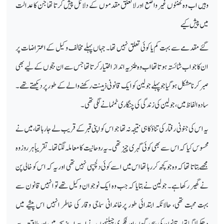
وہیں اب وہ گھنٹوں غیر واضع اور لاتعلق مقدموں کے دلائل پیش کرتا تھا جن کا عدالت
میں پیش کیے
گئے مقدمے سے بہت کم یا کوئی تعلق نہیں تھا۔ جہاں پہلے مخالف وکیل کے اعتراضات پر
ان کا جواب شائستہ ہوتا تھا اب وہ طنزیہ انداز اختیار کرتا تھا جس سے ان ججوں کے لیے بھی
صبر کرنا مشکل ہو گیا جو پہلے جولین کو ایک قانونی ذہینت رکھنے والے کے طور پر دیکھتے تھے۔
سادہ الفاظ میں،جولین کی زندگی کی چنگاری ٹمٹمانے لگی تھی۔
یہ اس کی جنونی رفتار کی تناؤ کا ہی نتیجہ نہ تھا جو اس کو اپنی قبر کے قریب لے جا رہا تھا،میں نے
محسوس کیا کہ اس سے بھی کوئی گہری چیز تھی۔یہ روحانیت کا معاملہ لگتاتھا۔ تقریباً ہر روز وہ
مجھے بتاتا تھا کہ وہ جو کچھ کر رہا تھا اس میں اسے کوئی دلچسپی نہیں تھی اور یہ کہ اس کو خالی پن
نے گھیر رکھاہے۔ جولین نے بتایا کہ جب وہ ایک نوجوان وکیل تھے تو انہیں قانون سے
بہت محبت تھی، حالانکہ ابتدائی طور پرخاندانی سماجی وقار کی خاطر انہیں اس پیشے میں
دھکیلاگیا تھا۔ قانون کی پیچیدگیوں اور فکری چیلنجوں نے اسے اپنے سحر میں اور طاقت سے