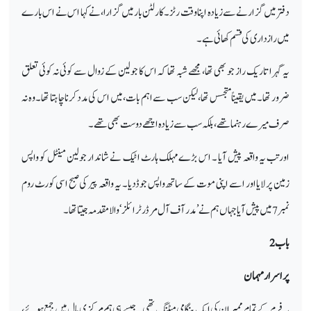
دفتر میں گزارنے سے زیادہ اپنا وقت رٹز۔کارلٹن بار میں گزارا، نے کہا اس نے اس بارے
میں رازداری کی قسم کھائی ہے۔
یہ گہرا تاریک راز جو بھی تھا، مجھے شبہ تھا کہ اس کا جولین کے زوال سے کوئی نہ کوئی تعلق
ضرور تھا۔ میں یقیناً متجسس تھا، لیکن سب سے اہم بات، میں اس کی مدد کرنا چاہتا تھا۔ وہ نہ
صرف میرے رہنما تھے، بلکہ سب سے زیادہ اچھے دوست بھی تھے۔
اورتب یہ واقعہ پیش آیا ۔ اس بڑے مہلک ہارٹ اٹیک نے شاندار جولین مینٹل کو واپس
زمین پر لایا اور اسے اپنی موت کے ساتھ واپس جوڈدیا۔ یہ واقعہ پیر کی صبح اسی کورٹ روم
نمبر 7 میں پیش آیا جہاں ہم نے’ مدر آف آل مرڈر ٹرائلز ‘ والا مقدمہ جیتا تھا۔
باب 2
پراسرار مہمان
یہ فرم کے تمام ممبران کی ایک ہنگامی میٹنگ تھی۔ جیسے ہی ہم مرکزی ہال میں جمع ہوئے،