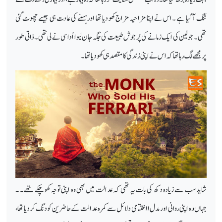
تنگ آ گیا ہے ۔اس نے اپنا مزاحیہ مزاج کھو دیا تھا اورہسنے کی عادت ہی جیسے چھوٹ گئی
تھی۔ جولین کی ایک زمانے کی پُر جوش طبیعت کی جگہ جان لیوا اُداسی نے لی تھی۔ذاتی طور
پرمجھے لگ رہا تھا کہ اس نے اپنی زندگی کامقصد ہی کھو دیا تھا۔
شاید سب سے زیادہ دکھ کی بات یہ تھی کہ عدالت میں بھی وہ اپنی توجہ کھوچکے تھے۔ ۔
جہاںوہ اپنی روانی اورمدل ااختتامی دلائل سے کمرہ عدالت کے حاضرین کو دنگ کر دیا تھا،