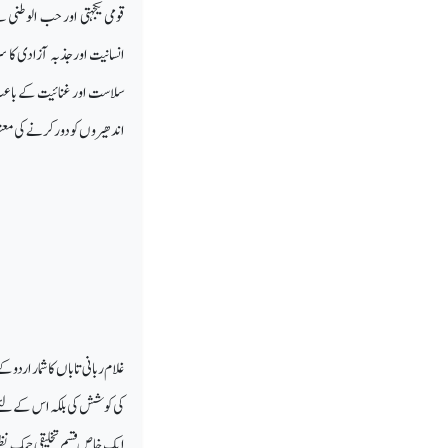
قومی یکجہتی اور حب الوطنی 
انسانیت اورجذبہ آزادی کا 
سلاست اور غنائیت کے باعث 
اندھیرو ں کو دور کر نے کی 
غلام ربانی تاباں کا شمار ارد
کی کوشش کی بلکہ اس کے لئے 
ایک خاص قسم تخلیقی چمک نظ