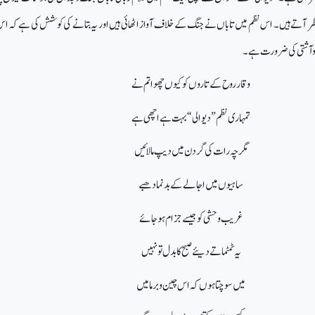
نظر آتے ہیں۔ اس نظم میں تاباں نے جنگ کے خلاف آواز اٹھائی ہیں اور یہ بتانے کی کوشش کی ہے کہ 
ن وآشتی کی ضرورت ہے۔
وقار روح کے تاروں کو کیوں چھوا تم نے
تمہاری نظم”دیوالی“ بہت ہے اچھی ہے
مگر چہ رات کی گردن میں دیپ مالائیں
ساہیوں میں اجالے کے بدنمادھبے
غریب وحشی کو جیسے جزام ہوجائے
یہ ٹمٹماتے دیئے صبح کا بدل تو نہیں
میں سوچتا ہوں کہ اس چین و برما میں