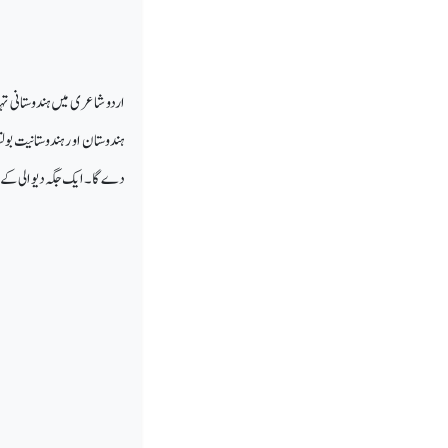
اردو شاعری میں ہندوستانی تہ
ہندوستان او رہندوستانیت بول
دے گا۔ ایک جگہ دیوالی کے م