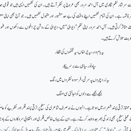
سے سرشار نظم نگاری میں آل احمد سرور بھی عروج پرنظرآتے ہیں۔ ان کی نظمیں ایسی ہیں جو قومی ہ
سرچشمہ ہے۔ ان کی تمام نظمیں اپنے وقت کی بے حد مشہور اور مقبول نظمیں ہیں۔ جو آج بھی اپنی مع
متاثر کرتی ہیں۔ آل احمد سرور اپنی نظم ”دیوالی“ میں، دیوالی کے روشن چراغوں سے دکھوں اورغم
معنویت تلاش کرتے ہیں۔
یہ بام ودر، یہ چراغاں، یہ قمقموں کی قطار
سپاہ نور سیاہی سے برسر پیکار
یہ زرد چہروں پہ سرخی، فرسودہ نظروں میں رنگ
بجھے بجھے سے دلوں کواجالتی سی امنگ
و کے ممتاز ترقی پسند شعراء میں ہوتاہے۔ انہوں نے نہ صرف شاعری کی سطح پر ترقی پسند فکر او رنظریے کو عا
عملی سطح پر بھی زندگی بھر جدوجہد کرتے رہے۔ ان کے یہاں خالص فکری اور انقلابی سروکاروں کے باوج
ر آتی ہے۔”دیوالی“ کے عنوان سے اپنی ایک نظم میں غلام ربانی تاباں جنگ وجدال کی ہولناک کیوں پ