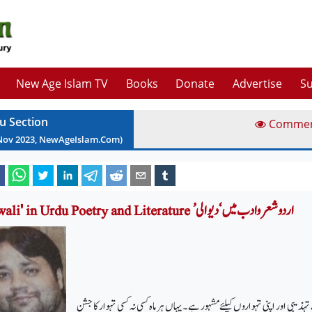
New Age Islam TV
Books
Donate
Advertise
Su
u Section
Comme
Nov
2023
, NewAgeIslam.Com)
'Diwali' in Urdu Poetry and Literature ’اردو شعر وادب میں‘دیوالی
تہذیبی اور اپنی تہواروں کیلئے مشہور ہے۔یہاں ہر ماہ کسی نہ کسی تہوار کا جشن