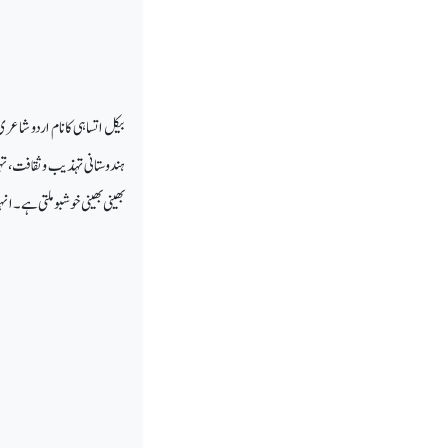
بیکل اتساہی کا نام اردو شا
ہندوستانی تہذیب وثقافت،تہو
بھینی بھینی خوشبو ملتی ہے۔ا