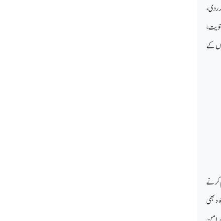
مدردی،
نویت،
وں کے
م کرنے
ود بھی
ر امن