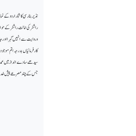
نذیر بنارسی کا شمار اردو ک
راشٹر کی امانت راشٹر کے حو
وروایت سے انہیں گہرا او رجذ
کارفرمائیاں بدرجہ اتم موج
سیدھے سادے انداز میں عمدگی
جس کے چند مصرعے پیش خد