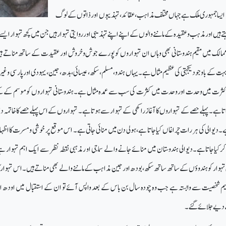
ک ایساجمہوری ملک ہے جہاں مختلف مذاہب،عقائد،تہذیبوں اور ذاتوں کے لوگ
ہیں او رمذہب وعقیدہ کے ماننے والوں کے اپنے اپنے تہذیبی اور روایتی تہوار ہیں جن میں کچھ تہوار ایسے 
الک میں مقیم ہندوستانی بھی وہاں ان تہوار وں کو پورے جوش وخروش اور عقیدت کے ساتھ مناتے ہی
ہت کے باوجود یکجہتی کی عظیم مثال ہے۔یہاں ہندو، مسلم، سکھ، عیسائی، بدھ، جین، یہودی اور پارسی وغی
 کثرت میں وحدت اور وحدت میں کثرت کی سب سے عمدہ مثال ہے۔ہندوستانی تہوار وں کو موسم کے کے
اہے۔ پہلے حصے کے تہواروں کا آغاز راکھی کے تہوار سے ہوتاہے۔ تہواروں کے اس پہلے حصے کا خاتمہ دیو
۔دیوالی کی ہر رات چراغاں کیاجاتا ہے، ہولی دن میں منائی جاتی ہے۔ اس موقع پر خوشی ومسرت کااظہ
کیاجاتاہے۔دیوالی ہندوستان میں منائے جانے والے سماجی او رمذہبی نقطہ نظر سے ایک اہم تہوار ہ
تہوار کو ہندوؤں کے ساتھ ساتھ سکھ، بودھ اور جین مذاہب کے ماننے والے بھی مناتے ہیں۔ اس تہوار ک
یم شخصیت سے وابستہ ہے جب وہ چودہ سال بن باس کے بعد واپس آئے تو ان کے استقبال میں اودھ ا
 دیے جلائے گئے۔