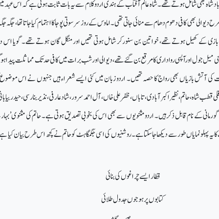
بادشاہ بھی شامل ہوتے تھے۔ شاہ عالم آفتاب کے ہندی اردو کلام سے یہ بات ثابت ہوتی ہے کہ اس عہد می
رح دیوالی بھی کافی دھوم دھام سے منائی جاتی تھی۔ اماوس کے روز سرسوتی پوجا کا اہتمام کیاجاتاتھا، جگہ جگ
زی کے کھیل ہوتے تھے، خواتین بن سنورکر شامل ہوتی تھیں اور منگل گان ہوتے تھے۔ گویا اس دو
جی میل جول او رآپسی رواداری کا مرقع بن گئے تھے،دیوالی اور شب برات میں کافی حدتک مماثلت پیدا ہوگ
 کی آتش بازیاں بھی رواج کا حصہ تھیں۔ اردو زبان میں کئی ایسے شعراء ہیں جنہوں نے اس موضوع کو
قطب شاہ، حاتم، نظیر اکبر آبادی، تاباں، ظفر علی خاں، آل احمد سرور، شاد عارفی،نذیر بنارسی، حیدر بیابانی
 گورمانی کے نام قابل ذکر ہیں۔ اردو مثنویوں سے بھی اس کی بخوبی تصدیق ہوتی ہے۔ حاتم کی مثنوی ’بہاری
کایہ پہلو نمایاں طور سے دیکھا جاسکتا ہے۔روشنیوں کی اسی جگمگا ہٹ کو حاتم نے کچھ اس طرح بیان کیا ہ
قطار ایسے چراغوں کی بنائی
کتابوں پر ہو جوں جدول طلائی