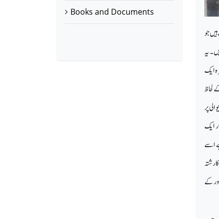
Books and Documents
ہیں جو
ں۔ یہ
رہ ایک
 لحاظ
الی پر
ار ایک
ے اسے
ا رشتہ
ور کے