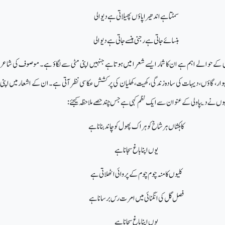
سمٹتا ہے اندھیرا پاؤں پھیلاتی ہے دیوالی
ہنسائے جاتی ہے رجنی ہنسے جاتی ہے دیوالی
عری کے حوالے اہم ہے ان کا شمار ایسے شعرا میں ہوتاہے جنہیں اپنی مٹی سے لگاؤ ہے۔ موصوف کی شاع
ار، گاؤں،دیہات کی سادہ زندگی، کھیت،کھلیان کی پر کشش عکاسی نظر آتی ہے۔ ان کے اشعار میں اپنی 
نہوں نے دیپاولی کے عنوان سے ایک نظم کہی ہے جس چندحصے ملاحظہ کیجئے:
کاہکشاں ہر شاخ کو ہر اک پھول کو چاند بناناہے
یوں اپنا باغ سجانا ہے
کلیوں کامنہ چوم چوم کے پروائی اٹھلاتی ہے
فصل گل کی انگنائی میں امرت رس برسانا ہے
یوں اپناباغ سجانا ہے