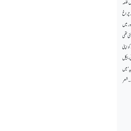
ں قلعہ
ہ چراغ
ر میں
ئی تھی
 اپنی
، بیکل
ہ‘ میں
ے۔ شعر