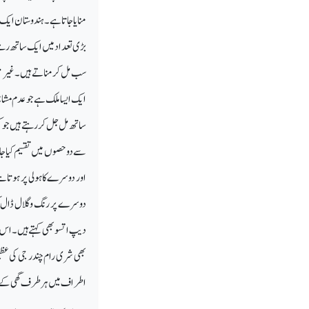
منایا جاتاہے۔ ہندوستان ای
بڑی تعداد میں ایک ساتھ رہتے 
سب مل کر مناتے ہیں۔غیر مم
ایک ایسا ملک ہے جو عدم مشاب
ساتھ مل جل کر رہتے ہیں جو
سے دوحصوں میں تقسیم کیا جات
اور دوسرے کاہولی پر ہوتاہے
دوسرے پر رنگ وگلال ڈال کر
دیپ اتسو بھی کہتے ہیں۔ اس 
بھی شری رام چندر جی کی عظ
اطراف میں ہر طرف گھی کے