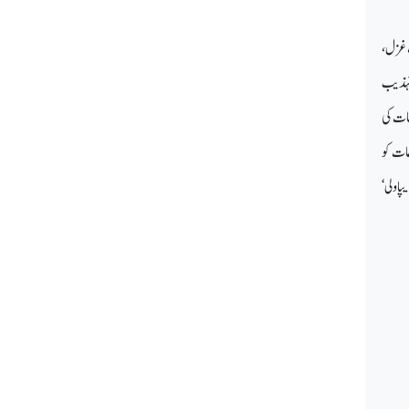
ب غزل،
 تہذیب
عات کی
ات کو
پاولی‘