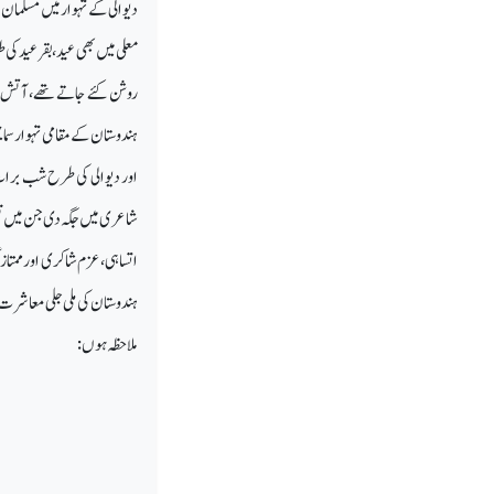
دیوالی کے تہوار میں مسلمان 
معلی میں بھی عید،بقرعید کی ط
روشن کئے جاتے تھے،آتش با
ہندوستان کے مقامی تہوار سما
اور دیوالی کی طرح شب برات
شاعری میں جگہ دی جن میں قلی 
اتساہی، عزم شاکری او رممتاز
ہندوستان کی ملی جلی معاشرت 
ملاحظہ ہوں: