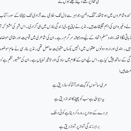
کسی محاذ پر کتنے دیئے جلے ہوں گے
ے نمائندہ شاعروں میں ہوتاتھا۔ گنگ وجمن، جواہر سے لال تک، غلامی سے آزادی تک، چیتنا کے سور، کتا
الے وغیرہ ان کی اہم تخلیقات ہیں۔ نذیر نے اپنی پوری زندگی بنارس میں ہی گزاری۔ اس شہر کی مشترکہ
باتی لگاؤ تھا۔ہندو مسلم اتحاد کے لیے وہ ہمیشہ سرگرم رہے۔ ان کی شاعری میں قومیت او رمقامی موضا
ود ہیں۔ ہندی اوراردو دونوں حلقوں میں انہیں یکساں مقبولیت حاصل تھی۔نذیر بنارسی نے عام موضوع
 کے ساتھ پیش کیا ہے۔ اس لیے ان کے کلام میں سادگی اور تاثیر نمایاں ہے۔ ان کی مشہور نظم ہے ’دی
مت ہیں:
مری سانسوں کو گیت او رآتما کو ساز دیتی ہے
یہ دیوالی ہے سب کو جینے کا انداز دیتی ہے
ہردے کے دوار پر رہ رہ کر دیتاہے کوئی دستک
برابر زندگی آواز پر آواز دیتی ہے