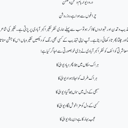
در و دیوار بام و صحن و گلشن
چراغوں سے ہوا ہے روز روشن
ذیب وتمدن او رتہواروں کا ذکر ہوتو سب سے پہلے ہماری نظر نظیر اکبر آبادی پر پڑتی ہے۔نظیر کی شاع
تااور چلتا پھرتا دکھائی دیتاہے۔آپ اپنی تہذیب کے کسی بھی رنگ کو دیکھیں نظیر وہاں اس کا جشن مناتا
عاشرتی کو ائف کو نظر اکبر آبادی نے بڑی خوبصورتی سے اجاگر کیاہے:
ہر اک مکاں میں جلا پھر دیا دیوالی کا
ہر اک طرف کو اجالا ہوا دیوالی کا
سبھی کے دل میں سماں بھا گیا دیوالی کا
کسی کے دل کو مزا خوش لگا دیوالی کا
عجب بہار کا ہے دن بنا دیوالی کا