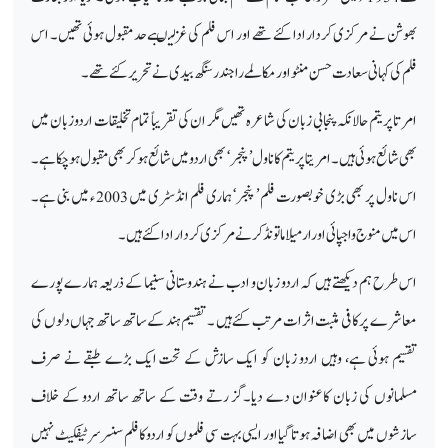
بھوشن نے مرکزی کردار ادا کئے تھے اور اس فلم کی غزلیںبے حد مقبول ہوئی تھیں۔ اس
فلم کی کہانی سعادت حسن منٹو اورمکالمے راجندر سنگھ بیدی نے تحریر کئے تھے۔
امرتاپریتم حالانکہ پنجابی زبان کی شاعرہ تھیں مگر ان کی تقریباً تمام تخلیقات اردو زبان میں
بھی شائع ہوئی ہیں۔امریتا پریتم کا ناول ’ پنجر‘ بھی اردو میں شائع ہوکر بھی مقبول ہوچکا ہے۔
اس ناول پر بھی بڑی خوبصورت فلم ’ پنجر‘ ہماری فلم انڈسٹری میں 2003 ء میں بنی ہے۔
اس میں منوج واجپائی اورارمیلا ماتونڈکر نے مرکزی کردار ادا کئے ہیں ۔
اس طرح ہم دیکھتے ہیں کہ اردو زبان و ادب نے ہندوستانی سنیما کے ذریعہ ہمارے پورے
معاشرے پر کافی مثبت اثرات مرتب کئے ہیں ۔ تقسیم ہند کے ساتھ ساتھ جہاں دلوں کی
تقسیم ہوئی ہے، وہیں اردو زبان کو ایک سازش کے تحت ایک بڑے طبقے نے صرف
مسلمانوں کی زبان کاعنوان دے دیا۔گز رتے وقت کے ساتھ ساتھ اردو کے خلاف
سازشوں میں بھی اضافہ ہوتا گیا اور ایسی بہت سی فلموں کو اردو کافلم سنسر سرٹیفکیٹ نہیں