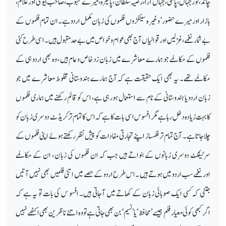
چاند، نور جہاں، پالکی، جہاں آرا، رضیہ سلطان ، پاکیزہ، میرے محبوب، صاحب بیوی اور غلام،
بازار اور میرے حضور‘ وغیرہ سینکڑوں فلموں کی زبان مکمل اردو ہے۔ان تمام فلموں کے
بے شمار نغمے، غزلیں اور قوالیاں آج بھی عوام و خواص میں بے حد مقبول ہیں۔ اسی طرح کئی
فلموں کے مکالمے جو ہمارے معاشرے میں زبان زد خاص و عام ہیں ، وہ بھی اردو ہی کے
مکالمے تھے۔ یہ بھی ایک حقیقت ہے کہ آج ہمارے ہندوستانی مخلوط معاشرے میں جو
زبان اردو یا ہندوستانی کے نام سے استعمال ہورہی ہے، اس کو قائم رکھنے میں ہماری فلموں
کابہت زیادہ دخل رہاہے مگر افسوس اسی بات کا ہے کہ اس کا تمام تر کریڈٹ دوسری زبان کو
چلاجاتا ہے ۔ آج تمام تر فلمساز اپنے تجارتی مفادات کو پیش نظر رکھتے ہوئے اپنی فلموں کے
سرٹیفکٹ دوسری زبانوں کے بنواتے ہیں جب کہ ان فلموں کی زبان ، ان کے مکالمے
اورنغمے سب اردو میں ہوتے ہیں ۔ اس طرح اردو کے حصے میں اتنی فلمیں بھی نہیں آتیں
جتنی کہ کسی ایک صوبائی زبان کے کھاتے میں آجاتی ہیں۔ افسو س کی بات تو یہ ہے کہ
اگرکبھی کوئی معیار فلم جیسے ’ محافظ‘ یا ’ نسیم‘ بن بھی جاتی ہے تو وہ اتنے ناظرین بھی اکٹھے نہیں