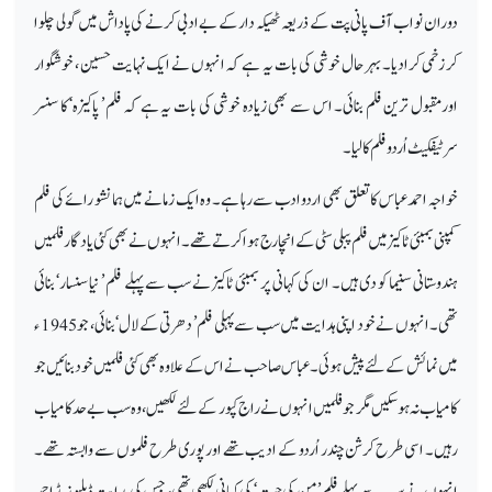
دوران نواب آف پانی پت کے ذریعہ ٹھیکہ دار کے بے ادبی کرنے کی پاداش میں گولی چلوا
کر زخمی کرادیا۔ بہر حال خوشی کی بات یہ ہے کہ انہوں نے ایک نہایت حسین ، خوشگوار
اورمقبول ترین فلم بنائی۔ اس سے بھی زیادہ خوشی کی بات یہ ہے کہ فلم ’ پاکیزہ‘ کا سنسر
سرٹیفکیٹ اُردو فلم کا لیا۔
خواجہ احمد عباس کا تعلق بھی اردو ادب سے رہا ہے۔ وہ ایک زمانے میں ہمانشو رائے کی فلم
کمپنی بمبئی ٹاکیز میں فلم پبلی سٹی کے انچارج ہوا کرتے تھے۔ انہوں نے بھی کئی یادگار فلمیں
ہندوستانی سنیما کو دی ہیں۔ ان کی کہانی پر بمبئی ٹاکیز نے سب سے پہلے فلم ’ نیا سنسار‘ بنائی
تھی۔ انہوں نے خود اپنی ہدایت میں سب سے پہلی فلم ’ دھرتی کے لال‘ بنائی، جو 1945 ء
میں نمائش کے لئے پیش ہوئی۔ عباس صاحب نے اس کے علاوہ بھی کئی فلمیں خود بنا ئیں جو
کامیاب نہ ہوسکیں مگر جو فلمیں انہوں نے راج کپور کے لئے لکھیں ، وہ سب بے حد کامیاب
رہیں۔ اسی طرح کرشن چندر اُردو کے ادیب تھے اور پوری طرح فلموں سے وابستہ تھے۔
انہوں نے سب سے پہلے فلم ’ من کی جیت‘ کی کہانی لکھی تھی، جس کی ہدایت ڈبلیو زیڈ احمد