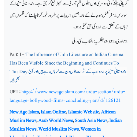
کر پاتی جتنے کوئی دوسری اول جلول فلم آسانی سے بھیڑ جمع کرلیتی ہے۔ ہندوستانی سنیما کے
سو برس لاسفر مکمل ہوجانے کے بعد ہمیں اس بات پر ضرور غور کرنا چاہئے کہ فلموں میں
زبان کے تعلق سے اردو کی حق تلفی نہ ہو۔
2 جنوری، 2022 ، بشکریہ:انقلاب،نئی دہلی
Part: 1-
The Influence of Urdu Literature on Indian Cinema
Has Been Visible Since the Beginning and Continues To
ہندوستانی سنیما پر اردو ادب کے اثرات اوّل دن سے نمایاں رہے ہیں اور آج
This Day
بھی ہیں
URL:
https://www.newageislam.com/urdu-section/urdu-
language-bollywood-films-concluding-part/d/126121
New Age Islam
,
Islam Online
,
Islamic Website
,
African
Muslim News
,
Arab World News
,
South Asia News
,
Indian
Muslim News
,
World Muslim News
,
Women in