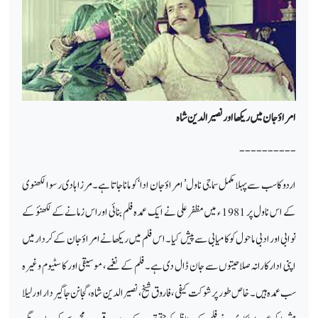
امراؤ جان میں ریکھا اور نصیر الدین شاہ
----------
اردو کا سب سے پہلا مکمل سماجی ناول ’ امراؤ جان ادا‘ کو مانا جاتا ہے۔ مرزا ہادی رسوا لکھنوی
کے اس ناول پر 1981 ء میں مظفر علی نے ایک عمدہ فلم بنائی اوراس زمانے کے لکھنؤ کے
نوابی اور ادبی ماحول کو کامیابی سے پیش کیا ۔ اس فلم میں ریکھا نے امراؤ جان کے کردار میں
اپنی ادارکارانہ صلاحیتوں سے جان ڈال دی ہے۔فلم کے نغمے ، موسیقی اور کاسٹیوم وغیرہ
سب عمدہ ہیں۔ خاص طور پر شوکت کیفی ، فاروق شیخ، نصیرالدین شاہ ، گجا نن جاگیر دار او رلیلا