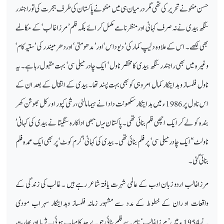
حسن منٹو نے تحریر کی تھی مگر درمیان ہی میں منٹو نے پاکستان کی طرف ہجرت کی تو راجندر
سنگھ بیدی نے نہ صرف کہانی او رمنظرنامے مکمل کرائے بلکہ فلم ’ مرزا غالب ‘ کے مکالمے
بھی لکھے ۔ اس کے علاوہ دلیپ کمار کی’ دیوداس ‘ اور’ مدھومتی ‘ اوردھرمیندر کی ’ ستیہ کام‘
وغیرہ میں بھی راجندر سنگھ بیدی کامختصر ناول ‘ ایک چادر میلی سی‘ بہت مقبول رہا ہے۔ یہ
ناول فلمساز و ہدایتکار کمال امروہی کوبھی بہت پسند تھا۔ بیدی کے انتقال کے بعد ان کے
اس ناول پر 1986 ء میں ہدایتکار سکھونت دادا نے ہیما مالنی ،رشی کپور او رکل بھوشن کھر
بندہ کو لے کر ایک اچھی فلم بنائی تھی۔ پاکستان میںبھی اداکارہ سنگیتا نے بیدی کی کہانی’
ناولٹ‘’ ایک چادر میلی سی ‘ پر فلم بنائی تھی۔ بیدی کی کہانی ’ گرم کوٹ‘ پر بھی ایک عمدہ فلم
بنائی گئی۔
مرزاغالب اردو زبان ادب کے عالمی شہرت یافتہ شاعر رہے ہیں ۔ غالب کی زندگی کے
واقعات او ران کے خطوط کے مدد سے مشہور زمانہ فلمساز وہدایتکار سہراب مودی
نے 1954 ء میں ’ مرزا غالب‘ نام سے فلم بنائی جو بے حد کامیاب ہوئی ۔ ثریا اور بھارت