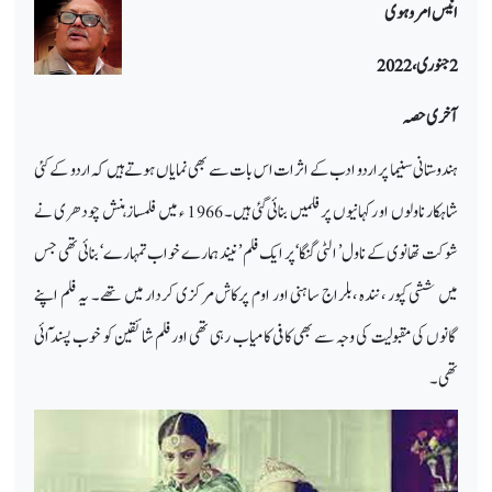
انیس امروہوی
2 جنوری،2022
آخری حصہ
ہندوستانی سنیما پر اردو ادب کے اثرات اس بات سے بھی نمایاں ہوتے ہیں کہ اردو کے کئی
شاہکار ناولوں او رکہانیوں پر فلمیں بنائی گئی ہیں۔ 1966 ء میں فلمساز ہنش چودھری نے
شوکت تھانوی کے ناول ’ الٹی گنگا‘ پر ایک فلم ’ نیند ہمارے خواب تمہارے‘ بنائی تھی جس
میں ششی کپور ، نندہ ،بلراج ساہنی اور اوم پرکاش مرکزی کردار میں تھے۔ یہ فلم اپنے
گانوں کی مقبولیت کی وجہ سے بھی کافی کامیاب رہی تھی اورفلم شائقین کو خوب پسند ٓائی
تھی۔