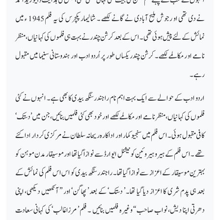
نے دی تھی او رجو ش ملیح آبادی نے گانے لکھے ۔ شالیمار پکچرس کی یہ فلم 1945 ء میں
نمائش کے لئے پیش ہوئی تھی۔ اس کے بعد کرشن چندر نے بہت ہی فلموں کی کہانیاں ،منظر
نامے او رمکالمے لکھے۔ کرشن چندر یکساں طور پر اُردو ادب اور ہندوستانی سنیما میں مقبول
رہے۔
اردو ادب کے حوالے سے ایک بہت اہم نام راجندر سنگھ بیدی کابھی ہے۔ انہوں نے کئی
فلموں کی کہانیاں ،منظر نامے او رمکالمے لکھے اور خودبھی کئی فلمیں بنائیں ،جن میں ’دستک‘
کافی مقبول ہوئی۔ اس فلم میں سنجیو کمار اور اداکارہ ریحانہ سلطان نے مرکزی کردار ادا کئے
تھے ۔ اس فلم کے ہیرو ہیروئین کو نیشنل ایوارڈ سے نوازاگیا تھا اورموسیقار مدن موہن کو
بہترین موسیقار کے اعزاز سے نوازا گیا تھا۔ راجندر سنگھ بیدی کو اس اس فلم کی نمائش کے
بعد ہی پدم شری کا اعزاز دیا گیا تھا۔ ’ دستک‘ کے بعد ’ پھاگن‘ اور ’’ آنکھیں دیکھی، اپنی
دھرتی اپنا دیش، نواب صاحب ‘‘ وغیرہ فلمیں بنائیں ۔ فلم ’ مرزاغالب‘ کی کہانی سعادت