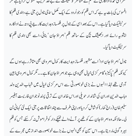
مشرا کی عمدہ اداکاری نے فلم کے مناظر کو حقیقت کے بے حد قریب محسوس کردیا ہے مگر
افسوس کی بات یہ ہے کہ اس فلم کو ، جو اُردو کے ایک مکمل سماجی ناول پر مبنی ہے، ہندی فلم کا
سرٹیفیکٹ دیا گیا ہے۔ اس کے بعد اسی کے ناول پرفلمساز و ہدایت کار جے پی دتہ نے اداکارہ
ایشویہ رائے اور ابھیشک بچن کے ساتھ فلم ’امراؤ جان ‘ بنائی ،اسے بھی ہندی فلم کا
سرٹیفکیٹ دیا گیا۔
ناول ’ امراؤ جان ادا‘ اسے مشہور فلمساز و ہدایت کار کمال امروہی بھی متاثر رہے ہوں گے
کیونکہ فلم ’ پاکیزہ ‘ کا مرکزی خیال بھی وہی ہے جو امراؤ جان کا ہے۔۔ مگر کمال امروہی ذہین
آدمی تھے لہٰذا انہوں نے بڑی خوبصورتی سے اس مرکزی خیال میں شہاب الدین ولد
وہاب الدین او ران کی شاندار حویلی او راس خاندان کے ترقی پسند نوجوان فاریست آفیسر
سلیم خان (راج کمار) کو شامل کردیا اوراپنی طرف سے چند اتفاقات پر مبنی ایک نئی کہانی بُن
لی۔حالانکہ وہ امراؤ جان کے کوٹھے پر آنے والے ٹھیکے دار کو فراموش نہ کر سکے جس کوفلم
ہیرو گولی مار دیتا ہے۔ اس سین کوبھی انہوں نے بڑے خوبصورت انداز میں مجرے کے