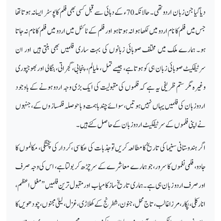
دیا گیا جن زبان اردو تھی۔ حالانکہ 70 ء کے دہائی سے قبل کسی بھی فلم کا پوسٹر ایسا نہ ہوتا تھا
جس میں فلم کا نام اردو میں لکھا ہوا نہ ہوتا ہو اور فلم کے ٹائٹل میں اردو میں فلم کا نام نہ جاتا
ہو۔ ہمارے ملک میں مختلف صوبائی زبانوں کی بہت ساری فلمیں بھی بنتی ہیں اور ان
سرٹیفکیٹ صوبائی زبان ہی کو ہوتاہے، جیسے تمل ، ملیالم، پنجابی، گجراتی، بنگالی اوربھوجپوری
وغیرہ مگر ستم ظریفی یہ ہے کہ فلموں کی مقبولیت کی ایک بڑی وجہ اردو ہونے کے باوجود
اردو زبان کی فلمیں یہاں نہیں ہوتیں ،سوائے چند باہمت و با حوصلہ فلمساز وں کے،جنہوں
نے اپنی فلموں کے سرٹیفکیٹ اردو زبان کے حاصل کئے ہیں ۔
اگر ہندوستانی سنیما کی تاریخ کامطالعہ کریں تو جذبات کی عکاسی ،کردار کی پختگی، مکالموں کا
جادو، فلمی نغموں کا سرور، جو ہمارے معاشرے کے سرچڑھ کر بولتا ہے، اس کی وجہ صرف
اورصرف اردو زبان ہی ہے۔ ہماری تاریخ ساز کامیاب او رمقبول ترین فلمیں ’’مغل اعظم،
انار کلی، پکار، مرزاغالب، تاج محل، جنون، شطرنج کے کھلاڑی، غزل، لیلیٰ مجنوں، چودھویں کا