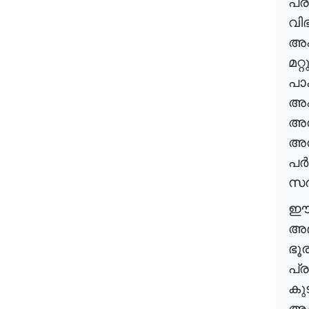
പ്
വി
അഫ
മറ്റ
പാ
അഫ
അത
അത
പർ
സർ
അഭ
ഭൂ
പ്ര
കുട
അപ