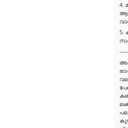
4.
ആന
വാഗ
5.
ക
സ
-----
അഫ
രാഷ
വല
പേ
കണ
ലക്
പല
കുട