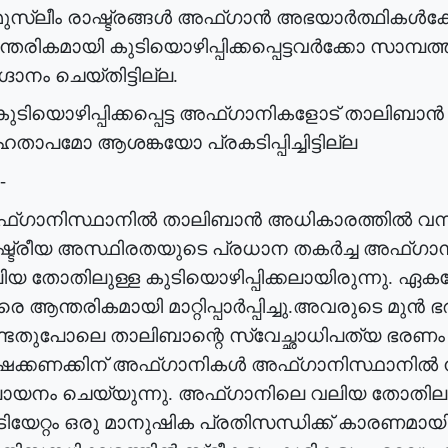
മുസ്ലീം
രാഷ്ട്രങ്ങൾ
അഫ്ഗാൻ
അഭയാർത്ഥികൾക്
്തരികമായി
കുടിയൊഴിപ്പിക്കപ്പെട്ടവർക്കോ
സാമ്പത്
്ദാനം
ചെയ്തിട്ടില്ല
.
ുടിയൊഴിപ്പിക്കപ്പെട്ട
അഫ്ഗാനികളോട്
താലിബാൻ
ഹതാപമോ
ആശങ്കയോ
പ്രകടിപ്പിച്ചിട്ടില്ല
-
്ഗാനിസ്ഥാനിൽ
താലിബാൻ
അധികാരത്തിൽ
വന
്ട്രീയ
അസ്ഥിരതയുടെ
പ്രധാന
തകർച്ച
അഫ്ഗാന
ിയ
തോതിലുള്ള
കുടിയൊഴിപ്പിക്കലായിരുന്നു
.
ഏകദ
രെ
ആന്തരികമായി
മാറ്റിപ്പാർപ്പിച്ചു
.
അവരുടെ
മുൻ
ഭ
്ടതുപോലെ
താലിബാന്റെ
സ്വേച്ഛാധിപത്യ
ഭരണം
ഷക്കണക്കിന്
അഫ്ഗാനികൾ
അഫ്ഗാനിസ്ഥാനിൽ
ായനം
ചെയ്യുന്നു
.
അഫ്ഗാനിലെ
വലിയ
തോതിലു
ിയേറ്റം
ഒരു
മാനുഷിക
പ്രതിസന്ധിക്ക്
കാരണമായ