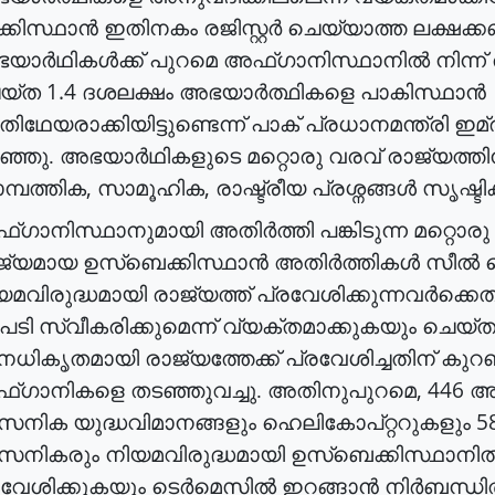
ക്കിസ്ഥാൻ
ഇതിനകം
രജിസ്റ്റർ
ചെയ്യാത്ത
ലക്ഷക്ക
യാർഥികൾക്ക്
പുറമെ
അഫ്ഗാനിസ്ഥാനിൽ
നിന്ന്
1.4
യ്ത
ദശലക്ഷം
അഭയാർത്ഥികളെ
പാകിസ്ഥാൻ
ഥേയരാക്കിയിട്ടുണ്ടെന്ന്
പാക്
പ്രധാനമന്ത്രി
ഇമ്
ഞ്ഞു
.
അഭയാർഥികളുടെ
മറ്റൊരു
വരവ്
രാജ്യത്തി
,
,
മ്പത്തിക
സാമൂഹിക
രാഷ്ട്രീയ
പ്രശ്നങ്ങൾ
സൃഷ്ടിക
്ഗാനിസ്ഥാനുമായി
അതിർത്തി
പങ്കിടുന്ന
മറ്റൊരു
ജ്യമായ
ഉസ്ബെക്കിസ്ഥാൻ
അതിർത്തികൾ
സീൽ
യമവിരുദ്ധമായി
രാജ്യത്ത്
പ്രവേശിക്കുന്നവർക്കെ
പടി
സ്വീകരിക്കുമെന്ന്
വ്യക്തമാക്കുകയും
ചെയ്ത
ധികൃതമായി
രാജ്യത്തേക്ക്
പ്രവേശിച്ചതിന്
കുറഞ
, 446
്ഗാനികളെ
തടഞ്ഞുവച്ചു
.
അതിനുപുറമെ
അ
5
ൈനിക
യുദ്ധവിമാനങ്ങളും
ഹെലികോപ്റ്ററുകളും
നികരും
നിയമവിരുദ്ധമായി
ഉസ്ബെക്കിസ്ഥാനി
രവേശിക്കുകയും
ടെർമെസിൽ
ഇറങ്ങാൻ
നിർബന്ധി