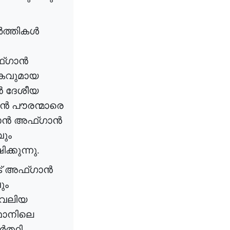
ത്തികൾ
്ഗാൻ
കവുമായ
ൻ
ദേശീയ
ാൻ
പൗരന്മാരെ
ാൻ
അഫ്ഗാൻ
ും
ിക്കുന്നു
.
്
അഫ്ഗാൻ
ും
വലിയ
ഥാനിലെ
ത്ഥി