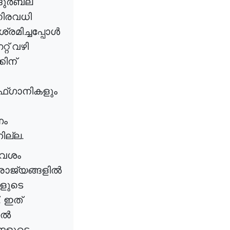
ദുർബല
ിരവധി
ശ്രമിച്ചപ്പോൾ
്റ്
വഴി
കിന്
്ഗാനികളും
ം
നില്ല
.
വശം
രാജ്യങ്ങളിൽ
ളുടെ
.
ഇത്
തൽ
്ങളുടെ