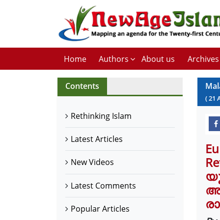
Home
Authors
About us
Archives
Contents
Mal
(
21
Rethinking Islam
Latest Articles
Eu
Re
New Videos
യ
Latest Comments
അഭ
രാ
Popular Articles