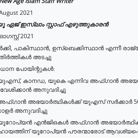
New Age Islam Staff Writer
August 2021
യൂ
ഏജ്
ഇസ്ലാം
സ്റ്റാഫ്
എഴുത്തുകാരൻ
2021
ഓഗസ്റ്റ്
,
,
ക്കി
പാകിസ്ഥാൻ
ഉസ്ബെക്കിസ്ഥാൻ
എന്നീ
രാജ്
ിർത്തികൾ
അടച്ചു
രധാന
പോയിന്റുകൾ
:
,
,
യുഎസ്
കാനഡ
യുകെ
എന്നിവ
അഫ്ഗാൻ
അഭയാ
രവേശിക്കാൻ
അനുവദിച്ചു
5
അഫ്ഗാൻ
അഭയാർത്ഥികൾക്ക്
യുഎസ്
സർക്കാർ
ോളർ
അനുവദിച്ചു
യൂറോപ്യൻ
എൻജിഒകൾ
അഫ്ഗാൻ
അഭയാർത്ഥി
ായത്തിന്
യൂറോപ്യൻ
പൗരന്മാരോട്
ആവശ്യപ്പെട്ട