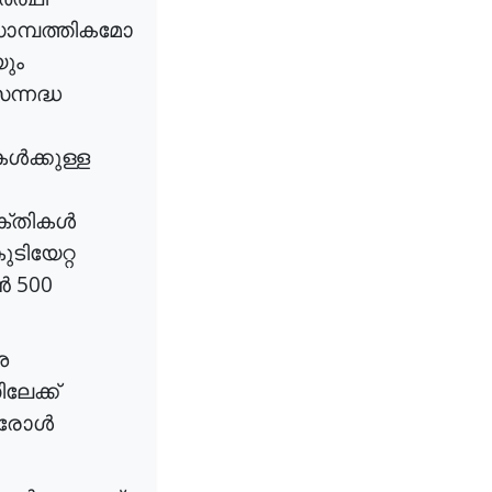
ാമ്പത്തികമോ
ും
ന്നദ്ധ
ൾക്കുള്ള
ക്തികൾ
ുടിയേറ്റ
500
ൻ
ശ
േക്ക്
രോൾ