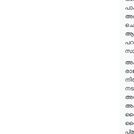
പാ
അഭ
ചെ
ആതി
പറ
സാ
അഫ
രാ
നി
നട
അന
അഫ
സ
സൈ
പ്