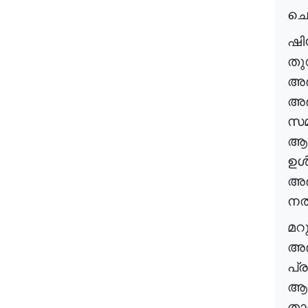
ചെ
ഷി
തുറ
അഭ
അഭ
സമ
ആ
ഉൾപ
അഭ
നൽ
മറ
അഭ
പ്ര
ആശ
താ