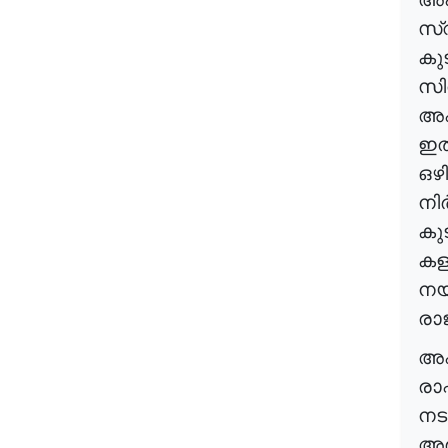
സ്
കുട
സി
അഫ
ഇത
ഒഴ
നിർ
കുട
കള്
നയ
രാജ
അഫ
രാഷ
നടത
അഭ