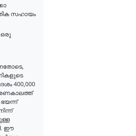
കോ
തിക
സഹായം
ഒരു
,
്നതോടെ
ികളുടെ
400,000
േശം
രണകാലത്ത്
ഭയന്ന്
നിന്ന്
ള്ള
ി
.
ഈ