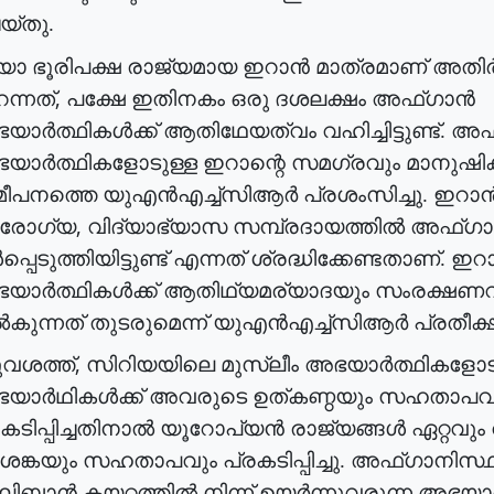
യ്തു
.
യാ
ഭൂരിപക്ഷ
രാജ്യമായ
ഇറാൻ
മാത്രമാണ്
അതിർ
,
ന്നത്
പക്ഷേ
ഇതിനകം
ഒരു
ദശലക്ഷം
അഫ്ഗാൻ
യാർത്ഥികൾക്ക്
ആതിഥേയത്വം
വഹിച്ചിട്ടുണ്ട്
.
അഫ
യാർത്ഥികളോടുള്ള
ഇറാന്റെ
സമഗ്രവും
മാനുഷി
ീപനത്തെ
യുഎൻഎച്ച്സിആർ
പ്രശംസിച്ചു
.
ഇറാ
,
രോഗ്യ
വിദ്യാഭ്യാസ
സമ്പ്രദായത്തിൽ
അഫ്ഗ
്പെടുത്തിയിട്ടുണ്ട്
എന്നത്
ശ്രദ്ധിക്കേണ്ടതാണ്
.
ഇറ
യാർത്ഥികൾക്ക്
ആതിഥ്യമര്യാദയും
സംരക്ഷണവ
കുന്നത്
തുടരുമെന്ന്
യുഎൻഎച്ച്സിആർ
പ്രതീക്ഷ
,
ുവശത്ത്
സിറിയയിലെ
മുസ്ലീം
അഭയാർത്ഥികളോട
യാർഥികൾക്ക്
അവരുടെ
ഉത്കണ്ഠയും
സഹതാപവ
കടിപ്പിച്ചതിനാൽ
യൂറോപ്യൻ
രാജ്യങ്ങൾ
ഏറ്റവും
ങ്കയും
സഹതാപവും
പ്രകടിപ്പിച്ചു
.
അഫ്ഗാനിസ്
ലിബാൻ
കയറ്റത്തിൽ
നിന്ന്
ഉയർന്നുവരുന്ന
അഭയാർ