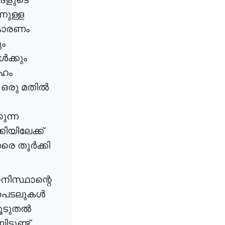
്നുള്ള
ാരണം
ം
ക്കും
ാഹം
ഒരു
മതിൽ
ുന്ന
കിയിലേക്ക്
ധരെ
തുർക്കി
ിസ്ഥാന്റെ
പെടലുകൾ
ൂടുതൽ
ട്ടുണ്ട്
.