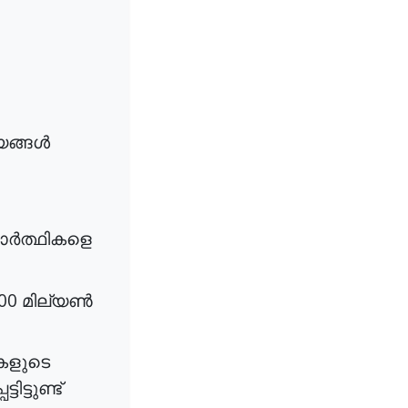
യങ്ങൾ
ർത്ഥികളെ
00
മില്യൺ
കളുടെ
ിട്ടുണ്ട്