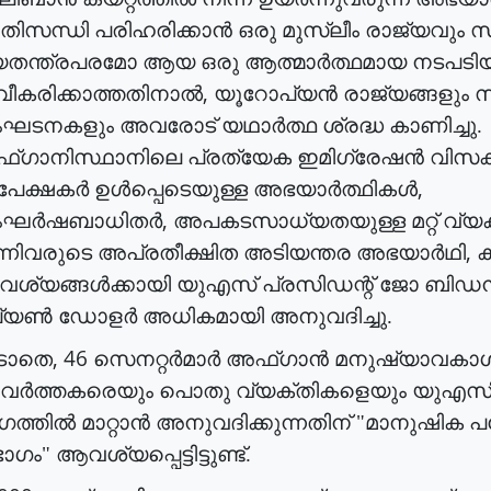
രതിസന്ധി
പരിഹരിക്കാൻ
ഒരു
മുസ്ലീം
രാജ്യവും
സ
തന്ത്രപരമോ
ആയ
ഒരു
ആത്മാർത്ഥമായ
നടപടിയ
,
വീകരിക്കാത്തതിനാൽ
യൂറോപ്യൻ
രാജ്യങ്ങളും
സ
ഘടനകളും
അവരോട്
യഥാർത്ഥ
ശ്രദ്ധ
കാണിച്ചു
.
്ഗാനിസ്ഥാനിലെ
പ്രത്യേക
ഇമിഗ്രേഷൻ
വിസക
,
േക്ഷകർ
ഉൾപ്പെടെയുള്ള
അഭയാർത്ഥികൾ
,
ംഘർഷബാധിതർ
അപകടസാധ്യതയുള്ള
മറ്റ്
വ്യ
,
്നിവരുടെ
അപ്രതീക്ഷിത
അടിയന്തര
അഭയാർഥി
ക
ശ്യങ്ങൾക്കായി
യുഎസ്
പ്രസിഡന്റ്
ജോ
ബിഡ
ല്യൺ
ഡോളർ
അധികമായി
അനുവദിച്ചു
.
, 46
ടാതെ
സെനറ്റർമാർ
അഫ്ഗാൻ
മനുഷ്യാവകാ
രവർത്തകരെയും
പൊതു
വ്യക്തികളെയും
യുഎസില
ഗത്തിൽ
മാറ്റാൻ
അനുവദിക്കുന്നതിന്
"
മാനുഷിക
പ
ഭാഗം
"
ആവശ്യപ്പെട്ടിട്ടുണ്ട്
.