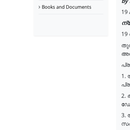
By 
Books and Documents
19 
ന്
19
തുർ
അത
പ്
1.
പ്
2.
ഡ
3.
സഹ