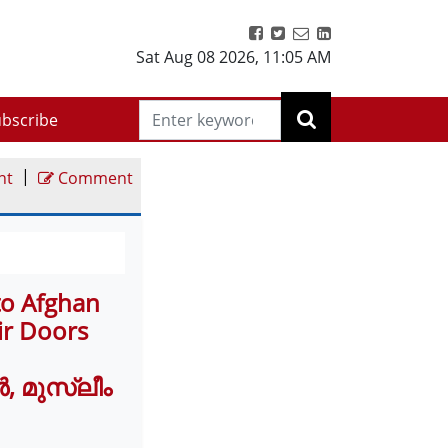
Sat Aug 08 2026
,
11:05 AM
bscribe
|
nt
Comment
to Afghan
ir Doors
 മുസ്ലീം