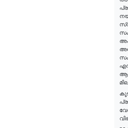
പ്
നയ
സ്
സം
അഫ
അപ
സ
എന
ആവ
മി
കൂ
പ്
വേ
വി