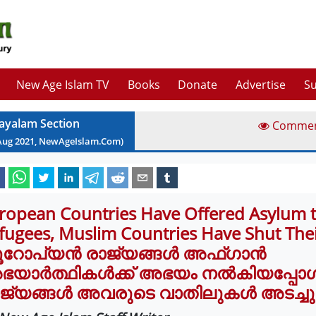
New Age Islam TV
Books
Donate
Advertise
Su
ayalam Section
Comme
Aug
2021
, NewAgeIslam.Com)
ropean Countries Have Offered Asylum 
fugees, Muslim Countries Have Shut The
ൂറോപ്യൻ രാജ്യങ്ങൾ അഫ്ഗാൻ
യാർത്ഥികൾക്ക് അഭയം നൽകിയപ്പോൾ,
ജ്യങ്ങൾ അവരുടെ വാതിലുകൾ അടച്ചു