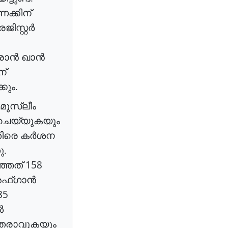
ണക്കിന്
രജിസ്റ്റർ
രാൻ
ഖാൻ
ന്
്കും
.
മുസ്ലീം
ചെയ്യുകയും
തിരെ
കർശന
ു
.
158
്ഞത്
ഫ്ഗാൻ
85
ൽ
തരാവുകയും