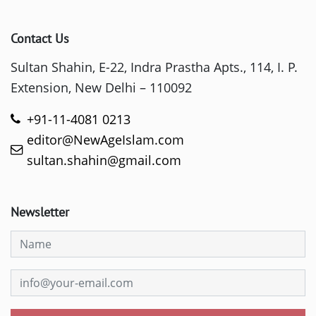
Contact Us
Sultan Shahin, E-22, Indra Prastha Apts., 114, I. P.
Extension, New Delhi – 110092
+91-11-4081 0213
editor@NewAgeIslam.com
sultan.shahin@gmail.com
Newsletter