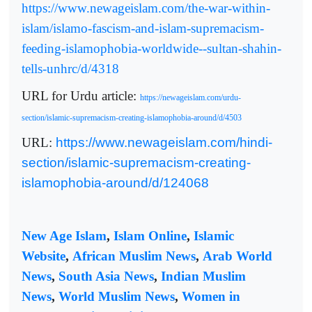
https://www.newageislam.com/the-war-within-
islam/islamo-fascism-and-islam-supremacism-
feeding-islamophobia-worldwide--sultan-shahin-
tells-unhrc/d/4318
URL for Urdu article:
https://newageislam.com/urdu-
section/islamic-supremacism-creating-islamophobia-around/d/4503
URL:
https://www.newageislam.com/hindi-
section/islamic-supremacism-creating-
islamophobia-around/d/124068
New Age Islam
,
Islam Online
,
Islamic
Website
,
African Muslim News
,
Arab World
News
,
South Asia News
,
Indian Muslim
News
,
World Muslim News
,
Women in