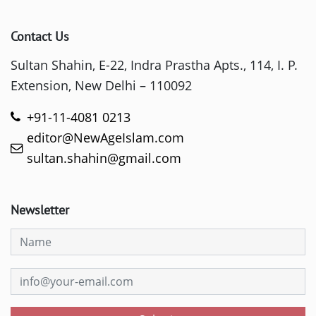
Contact Us
Sultan Shahin, E-22, Indra Prastha Apts., 114, I. P.
Extension, New Delhi – 110092
+91-11-4081 0213
editor@NewAgeIslam.com
sultan.shahin@gmail.com
Newsletter