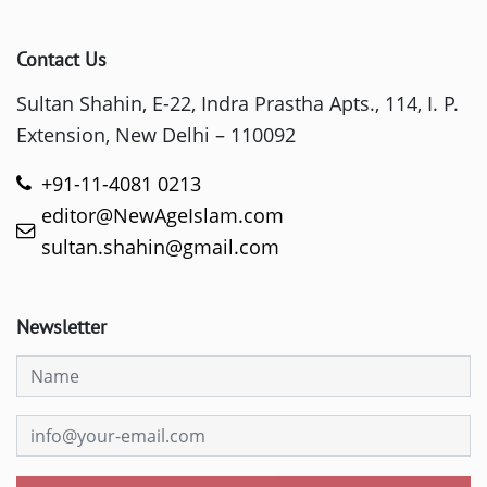
Contact Us
Sultan Shahin, E-22, Indra Prastha Apts., 114, I. P.
Extension, New Delhi – 110092
+91-11-4081 0213
editor@NewAgeIslam.com
sultan.shahin@gmail.com
Newsletter