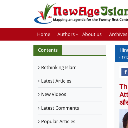
Home
Authors
About us
Archives
Contents
Hin
(
17
Rethinking Islam
Latest Articles
Th
At
New Videos
और 
Latest Comments
Popular Articles