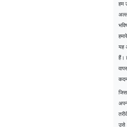
हम उ
अल्ल
भवि
हमार
यह अ
हैं।
वापस
कदम 
जिस 
अपनी
तरीक
उसे 