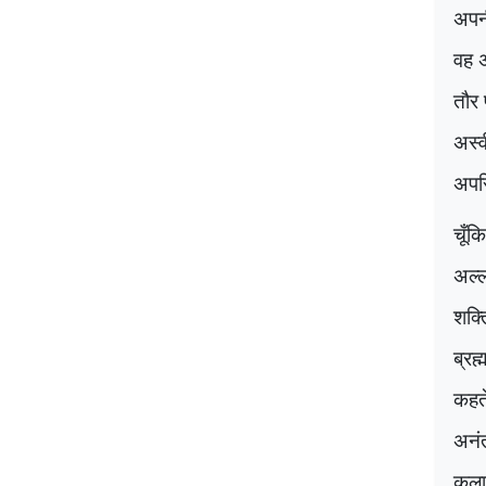
अपनी
वह अ
तौर
अस्
अपर
चूँक
अल्ल
शक्त
ब्रह
कहते
अनंत
कला