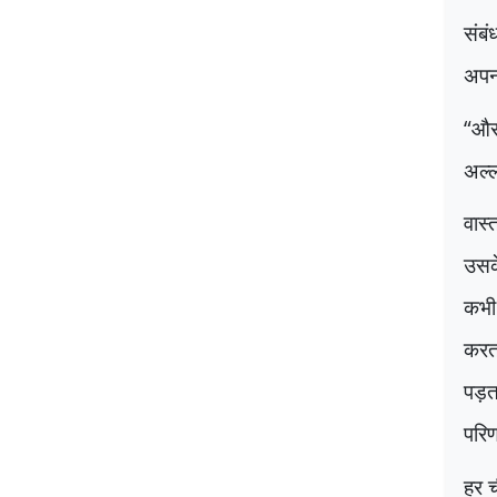
संबं
अपन
“
और
अल्ल
वास्
उसके
कभी
करत
पड़त
परिण
हर च