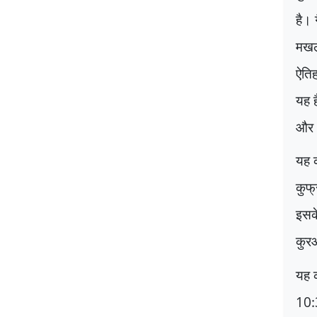
है।
मखल
ऐतिह
यह ह
और अ
यह 
कुफ्
इसक
कुरआ
यह 
10: