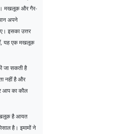
ै। मखलूक और गैर-
रआन अपने
िए। इसका उत्तर
ँ
,
यह एक मखलूक
ी जा सकती है
ा नहीं है और
गर आप का कौल
मखलूक है आयत
साल है। इमामों ने