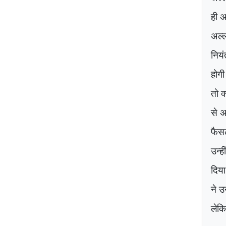
ही अ
अल्ल
नियं
होगी
तो क
से अ
फैसल
उन्ह
दिया
ने उ
लेकि