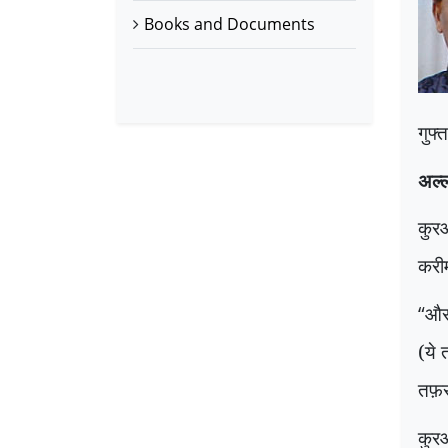
Books and Documents
गुफ्
अल्
कुर
करीम
“
और 
(ये 
तफ़सी
कुरआ