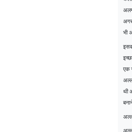
अलग 
अगर 
भी अ
इसका
इच्छ
एक स
अल्ल
थी 
बना
अल्
अल्