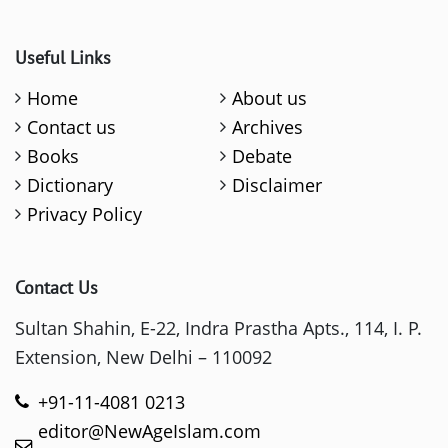
Useful Links
Home
About us
Contact us
Archives
Books
Debate
Dictionary
Disclaimer
Privacy Policy
Contact Us
Sultan Shahin, E-22, Indra Prastha Apts., 114, I. P.
Extension, New Delhi – 110092
+91-11-4081 0213
editor@NewAgeIslam.com