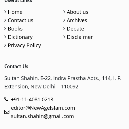
Useful Links
Home
About us
Contact us
Archives
Books
Debate
Dictionary
Disclaimer
Privacy Policy
Contact Us
Sultan Shahin, E-22, Indra Prastha Apts., 114, I. P.
Extension, New Delhi – 110092
+91-11-4081 0213
editor@NewAgeIslam.com
sultan.shahin@gmail.com