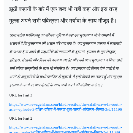
झूठी कहानी के बारे में एक शब्द भी नहीं कहा और इस तरह
मुल्ला अपने सभी पवित्रता और मर्यादा के साथ मौजूद है।
खामा बग़ोश मदज़िल्लहू का परिचयः दुविधा में पड़ा एक मुसलमान जो ये समझने में
असमर्थ है कि मुसलमान की असल परिभाषा क्या है
?
क्या मुसलमान वास्तव में सलामती
के पक्षधर हैं या अपने ही सहधर्मियों की सलामती के दुश्मन
?
इस्लाम के मूल सिद्धांत
,
इतिहास
,
संस्कृति और विश्व की कल्पना क्या है
?
और क्यों आज मुसलमान न सिर्फ सभी
धर्मों बल्कि संस्कृतियों के साथ भी संघर्षरत हैं
?
क्या इस्लाम की विजय होने वाली है या
अपने ही अनुयायियों के हाथों पराजित हो चुका है
,
मैं इन्हीं विषयों का छात्र हूँ और न्यु एज
इस्लाम के पन्नों पर आप दोस्तों के साथ चर्चा करने की कोशिश करूंगा।
URL for Part 3:
https://www.newageislam.com/hindi-section/the-salafi-wave-in-south-
asia–-episode-3-
दक्षिण-एशिया-में-फैलता-हुआ-सल्फ़ी-आंदोलन--क़िस्त-
3/d/11196
URL for Part 2:
https://www.newageislam.com/hindi-section/the-salafi-wave-in-south-
asia-episode-2-
दक्षिण-एशिया-में-फैलता-हुआ-सल्फ़ी-आंदोलन--क़िस्त-
2/d/11089