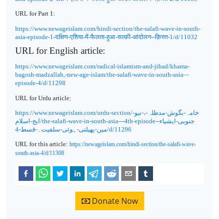
URL for Part 1:
https://www.newageislam.com/hindi-section/the-salafi-wave-in-south-
asia-episode-1-
दक्षिण-एशिया-में-फैलता-हुआ-सल्फ़ी-आंदोलन--क़िस्त-
1/d/11032
URL for English article:
https://www.newageislam.com/radical-islamism-and-jihad/khama-
bagosh-madzallah,-new-age-islam/the-salafi-wave-in-south-asia–-
episode-
4/
d/
11298
URL for Urdu article:
https://www.newageislam.com/urdu-section/
خامہ-بگوش-مدظلہ-،-نیو-
ایج-اسلام
/the-salafi-wave-in-south-asia---
4
th-episode-
جنوبی-ایشیاء-
میں-پھیلتی-ہوئی-سلفیت۔-قسط-4
/d/
11296
URL for this article:
https://newageislam.com/hindi-section/the-salafi-wave-
south-asia-4/d/11308
Donate Now