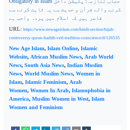
Obligatory in Islam
حجاب تنازعہ: پٹیشن داخل
کرنے والے قرآن و حدیث سے یہ ثابت کرنے سے
قاصر ہیں کہ اسلام میں پردہ واجب ہے
URL:
https://www.newageislam.com/hindi-section/hijab-
controversy-quran-hadith-veil-tradition-conscience/d/126535
New Age Islam
,
Islam Online
,
Islamic
Website
,
African Muslim News
,
Arab World
News
,
South Asia News
,
Indian Muslim
News
,
World Muslim News
,
Women in
Islam
,
Islamic Feminism
,
Arab
Women
,
Women In Arab
,
Islamophobia in
America
,
Muslim Women in West
,
Islam
Women and Feminism