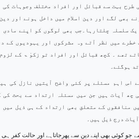
 طرح بہت سے قبائل اور افراد مختلف وجوہات کی ب
نے بھی لگے اور دین اسلام میں داخل ہونے اور دین
یک سلسلہ چلتارہا۔جب بھی لوگوں کو اپنے مادی ا
خطرے میں نظر آتے وہ مشرکوں اور یہودیوں کے دب
تے تھے ۔ کچھ قبائل اور افراد تو زکوٰ ۃ کے لزوم
تد ہوگئے۔
ے اس اہم مسئلے پر کئی واضح آیتیں نازل کی ہیں
 چھ آیات ہیں جن میں مسئلہ ارتداد سے بحث کی گ
ں منافقوں کے متعلق بھی ارتداد کے ہی ذیل میں ب
آیات درج ذیل ہیں۔
ے جو کوئی بھی اپنے دین سے پھرجاتاہے اور حالت کفر ہی 