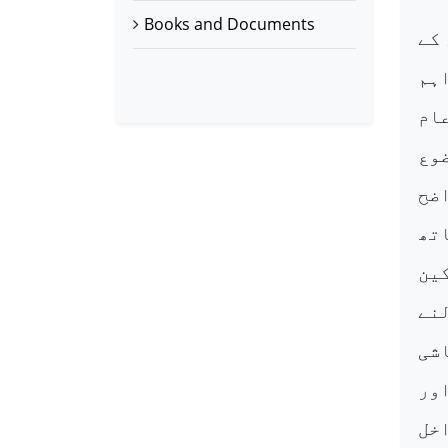
Books and Documents
 کے
ہم
عام
وع
ضح
تھ
ین
نے
شی
ور
خل