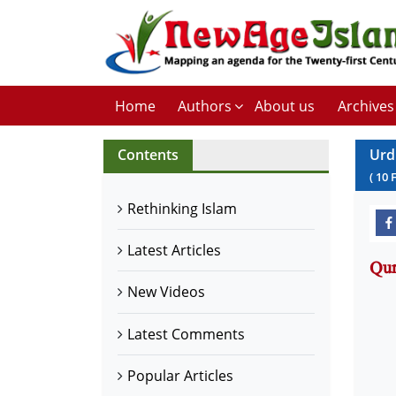
Home
Authors
About us
Archives
Contents
Urd
(
10
Rethinking Islam
Latest Articles
New Videos
Latest Comments
Popular Articles