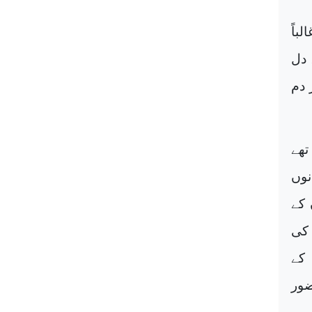
باً
 دل
 دم
تھے
نوں
 کے
 کی
کے
ضور