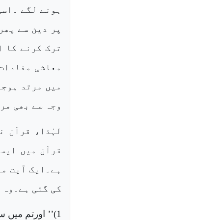
ہونے لگے ۔اسی
پر دین سے پھر
ترک کرنے کا ا
معاشی مفادات 
میں مرتد ہوجا
وجہ سے بھی مر
لہٰذا، قرآن ن
قرآن میں ایسی
ہے۔ایک آیت می
کی گئی ہے۔وہ 
1
)’’
اورتم میں س