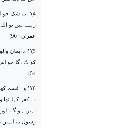
4
)’’
بے شک جو ایم
رہتے ہیں تو الل
عمران :
90
)
5
)’’
اے ایمان والو
کو لائے گا جو اس
)
54
6
)’’
وہ قسم کھات
نے کفر کہا تھااو
نہیں ہونگے۔اور 
رسول نے انہیں ما