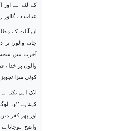
کے لئے ہے اور ا
عذاب دے گااور زم
ان آیات کے مطا
جانے والوں پر د
آخرت میں سخت س
والوں پر خدا ، ف
کوئی سزا تجویز 
ایک اہم نکتہ یہ
کہتاہے ’’وہ لوگ ج
اور پھر کفر میں
واضح ہوجاتاہے ک