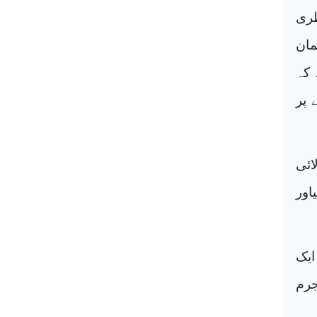
طری
مان
 کہ
 پر
ائی
اور
ایک
جرم