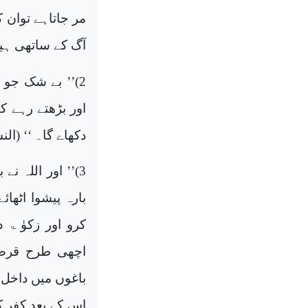
مر جاتاہے توان 
آگ کے ساتھی ہیں
2
)’’
بے شک جو لو
اور بڑھتے رہے ک
دکھاے گا۔ ‘‘ (الن
3
)’’
اور اللہ نے
بارہ پیشوا اٹھائ
کرو اور زکوٰ ۃ 
اچھی طرح قرض 
باغوں میں داخل 
اس کے بعد کفر ک