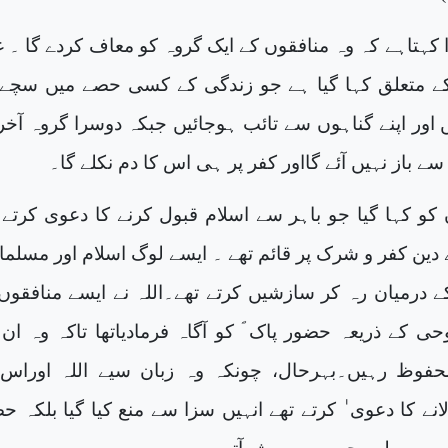
کہتاہے کہ وہ منافقوں کے ایک گروہ کو معاف کردے گا ۔ غال
کے متعلق کہا گیا ہے جو زندگی کے کسی حصے میں سچے
ں اور اپنے گناہوں سے تائب ہوجائیں جبکہ دوسرا گروہ آخر
ے باز نہیں آئے گااور کفر پر ہی اس کا دم نکلے گا۔
کو کہا گیا جو باہر سے اسلام قبول کرنے کا دعوی کرتے 
ے دین کفر و شرک پر قائم تھے ۔ ایسے لوگ اسلام اور مسلما
 درمیان رہ کر سازشیں کرتے تھے۔اللہ نے ایسے منافقوں
وحی کے ذریعہ حضور پاک ؐ کو آگاہ فرمادیاتھا تاکہ وہ ان
وظ رہیں۔بہرحال، چونکہ وہ زبان سیے اللہ اوراس 
انے کا دعوی ٰ کرتے تھے انہیں سزا سے منع کیا گیا بلکہ ح