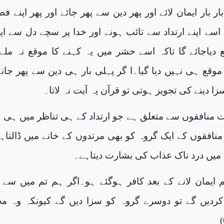
ر بار ایمان لائے اور پھر دین سے پھر جائے اور پھر اپنے ف
سے اپنے ارتداد سے تائب ہونے اور خدا پر سچے دل سے ای
قع دیاجائے گا تاکہ اسے حشر میں یہ کہنے کا موقع نہ ملے
 موقع ہی نہیں دیا گیا۔ا گر پہلی بار ہی دین سے پھر جانے
 دینے کی تجویز ہوتی تو قرآن یہ آیت نہ لاتا۔
ت منافقوں سے متعلق ہے جو ارتداد کے ہی تناظر میں ہی ل
منافقوں کے ایک گروہ کو بھی مرتدوں کے خانے میں ڈالتاہی
میں درد ناک عذاب کی بشارت دیتاہے۔
م ایمان لانے کے بعد کافر ہوگئے ہو۔اگر ہم تم میں سے 
ردیں گے تو دوسرے گروہ کو سزا دیں گے کیونکہ وہ م
)