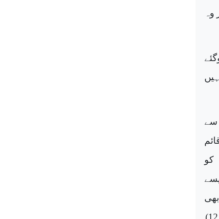
 وہ
گئے
ہیں
 سے
ائم
 کو
یسے
بھی
)
12