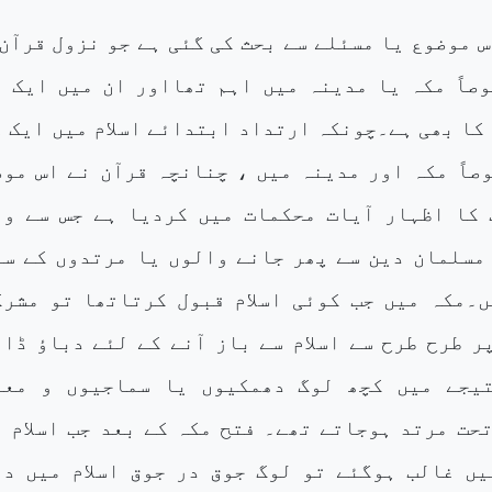
س موضوع یا مسئلے سے بحث کی گئی ہے جو نزول قرآن
صاً مکہ یا مدینہ میں اہم تھااور ان میں ایک ا
کا بھی ہے۔چونکہ ارتداد ابتدائے اسلام میں ایک 
صاً مکہ اور مدینہ میں ، چنانچہ قرآن نے اس موض
 کا اظہار آیات محکمات میں کردیا ہے جس سے وا
مسلمان دین سے پھر جانے والوں یا مرتدوں کے سا
۔مکہ میں جب کوئی اسلام قبول کرتاتھا تو مشرک
ر طرح طرح سے اسلام سے باز آنے کے لئے دباؤ ڈال
یجے میں کچھ لوگ دھمکیوں یا سماجیوں و معا
حت مرتد ہوجاتے تھے۔ فتح مکہ کے بعد جب اسلام ا
ں غالب ہوگئے تو لوگ جوق در جوق اسلام میں دا