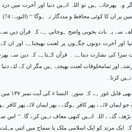
گر وہ پھرجاتے ہیں تو اللہ انہیں دنیا اور آخرت میں درد 
ین پر ان کا کوئی محافظ و مددگار نہ ہوگا ‘‘ (التوبۃ:
74
)
لعے سے یہ بات بخوبی واضح ہوجاتی ہے کہ قرآن دین سے 
نیا اور آخرت دونوں جگہوں پر لعنت بھیجتاہے اور ان کے 
زا کی بشارت دیتاہے ۔ قرآن کہتاہے کہ دین سے پھرج
رشتے اور تمامخلوقات لعنت بھیجتے ہیں مگر ان کے لئے دنیا 
نہیں کرتا۔
 بھی قابل غور ہے کہ سورہ النسا ء کی آیت نمبر
۱۳۷
میں 
و ایمان لائے ، پھر کافر ہوگئے ، پھر ایمان لائے پھر کافر ہو
 بڑھتے گئے ، اللہ انہیں کبھی معاف نہیں کرے گا۔‘‘ اس سے
ہ ایک مرتد کو ایک اسلامی ملک یا سماج میں اتنی مہلت