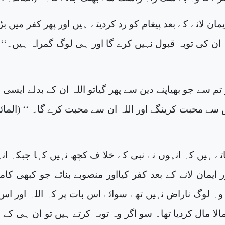
ان لانے کے بعد پیغام کو رد کردیتے ہیں اور پھر کفر میں بڑ
ہ ان کی توبہ قبول نہیں کرے گا اور ہی لوگ گمراہ ہیں۔‘‘ 
 تم سے جو بھیاپنے دین سے پھر گیاتو اللہ ان کے بدلے ایسی 
 سے محبت کرینگے اور اللہ ان سے محبت کرے گا۔ ‘‘ (المائد
ے ہیں کہ انہوں نے نبی کے خلا ف کچھ نہیں کہا جبکہ ان
ر ایمان لانے کے بعد کفر کیااور منصوبے بنائے جو کبھی کام
وہ لوگ ناراض نہیں تھے سوائے اس بات پر کہ اللہ اور اس
لا مال کردیا تھا۔ سو اگر وہ توبہ کرتے ہیں تو ان ہی کے ب