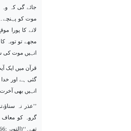
جائے گی کہ وہ با
موت کو پہنچے۔ ا
لانے کا پورا مو
مجھے تو توبہ کا
انہیں موت کی سزا
قرآن میں ایک آی
گئی ہے اور خدا 
انہیں بھی آخرت 
’’عذر نہ سناؤ،ت
گروہ کو معاف ک
تھے۔‘‘(التوبۃ :
66