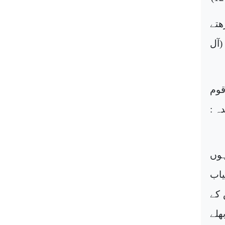
ھتے
(آل
قوم
ہ :
ہوں
یاب
 کے
ھلے