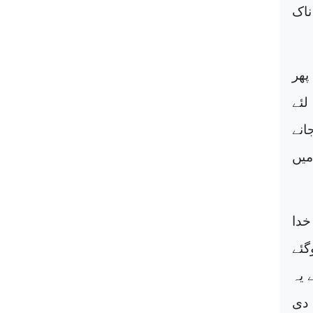
ناک
پھر
لئے
انے
میں
خدا
گئے
 یہ
 دی