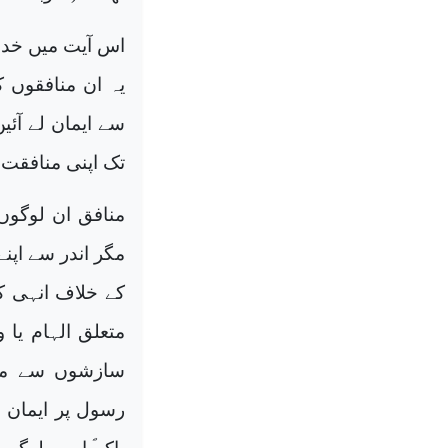
اس آیت میں خدا 
یہ ان منافقوں 
سے ایمان لے آئی
تک اپنی منافقت س
منافق ان لوگوں 
مگر اندر سے اپن
کے خلاف انہی کے
متعلق الہام یا 
سازشوں سے محف
رسول پر ایمان ل