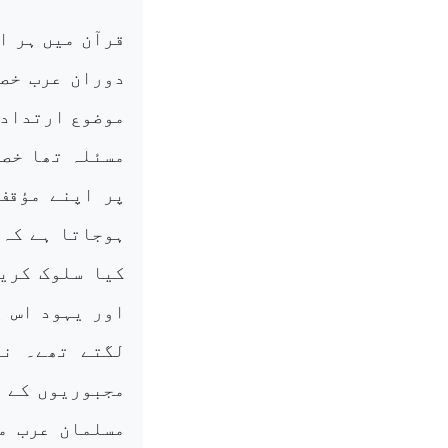
قرآن میں ہر ا
دوران عرب خصو
موضوع ارتداد 
مسئلہ تھا خصو
پر اپنے مؤقف
ہوجاتا ہے کہ 
کیا سلوک کریں
اور یہود اس پ
لگتے تھے۔ نت
مجبوریوں کے ت
مسلمان عرب می