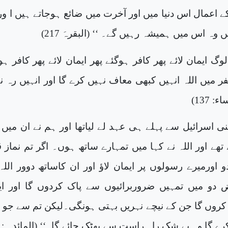
کے اعمال اس دنیا میں اور آخرت میں ضائع ہوجاتے ہیں ا ور
 وہ اس میں ہمیشہ رہیں گے۔ ‘‘ (البقرہَ
217
)
گ ایمان لائے پھر کافر ہوگئے پھر ایمان لائے پھر کافر ہو
فر میں اللہ انہیں کبھی معاف نہیں کرے گا اور انہیں رہ ن
ساء:
137
)
 بنی اسرائیل سے پہلے ہی عہد لے لیاتھا اور ہم نے ان میں
ے تھے اور اللہ نے کہا میں تمہارے ساتھ ہوں۔ اگر تم نماز ق
دو اورمیرے رسولوں پر ایمان لاؤ اور ان کاساتھ دوور اللہ
دو میں تمہیں ضروربرائیوں سے پاک کردوں گا اور ا
کروں گا جن کے نیچے نہریں بہتی ہونگی۔لیکن تم سے جو 
رے گا وہ بے شک راہ راست سے بھٹک جائے گا۔‘‘ (المائدہ :