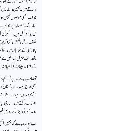
برادرم آصف محمود نے کچھ رو
ڈھاتے ہیں۔ یمین ویسار میں ک
جواب ابھی موصول نہیں ہوا ۔
‘‘بابالوگ’’ کو بنایا ہے جو سر
ہی اپنا ردعمل دیں۔ ضمیر کی 
نصف درجن شقیں گنوا کر پوچھا 
بالادستی کے خواہاں ہیں۔ خاک
کے 12مارچ 1949کو پاکستان کی پہلی دستور ساز اسمبلی کی منظور کردہ قرار داد مقاصد کو آئین کا مؤثر حصہ قرار دے دیا تھا۔
بھی درج ہے، اسے پاکستان کا 
ترمیم دستاویز ہے اور دستور م
اختلاف رکھتے ہیں ۔ ہماری سی
ہو۔آمر کی ایزا د کردہ اس غ
اب سوال یہ ہے کہ
ہمیں آئی