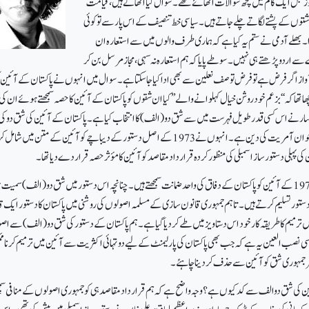
ز قبل ایک کالم میں کچھ سوالات اٹھائے تھے۔ سوال کیا اٹھاتے ہیں ،قیامت
شتوں کے پشتے لگاتے چلے جاتے ہیں۔ سیاسی خط تنصیف کے اس پار سے تو کوئی
بھلے آدمی نے ستم یہ کیا ہے کہ ہماری طرف والوں میں سے استعارہ ان
ے سے اردو پڑھتے ہی نہیں۔ سو طے پایا کہ ہم استعارہ نہ سہی ،مجاز مرسل بن کر
آواز اگر فرض ہے تو فرض توصف نعلین سےبھی ادا کیا جاسکتا ہے ۔ سوال میں انہوں نے پاکستان کے آئین 
تھا کہ ‘‘بزعم خود روشن خیال کہلوانے والے’’ کیا ان شقوں کو پاکستان کے آئین کا حصہ سمجھتے ہوئے ان کی
سار نے اس کسی قدر طویل فہرست میں سے شق دو(الف) کا انتخاب کیا ہے۔پاکستان کے آئین کی شق دو کی 
دفعہ الف جنرل ضیا الحق کے خوان آمریت کی دین ہے۔ انہوں نے 1973کے اصل دستور کے دیباچے کو آئین کے متن میں شامل ک
تو صاحب بات یہ ہے کہ ہم 1973کے آئین کو پاکستان کے دفاق کی واحد ضمانت سمجھتے ہیں۔ چنانچہ اس دستور میں شق دو (الف) سمیت 
دستور تسلیم کرتے ہیں ۔ تاہم جمہوری قانون سازی کے مسلمہ اصولوں کی روشنی میں پاکستان کا دستور ایک 
یں ترمیم کا طریقہ کار خود اس دستاویز میں طے کردیا گیا ہے۔ ہم پاکستان کے دستور کی شق دو (الف) سے اصو
اسی نصب العین یہ ہے کہ جب بھی پاکستان کی پارلیمنٹ کے لیے دوتہائی اکثریت سے آئین میں ترمیم کرنا م
یر جمہوری شق کو آئین سے حذف کردینا چاہئے ۔
ن کی شق دوالف سےکدکیوں ہے؟ وجہ واضح ہے کہ ہم قرار داد مقاصد ہی کو جمہوری اصولوں کے منافی سمج