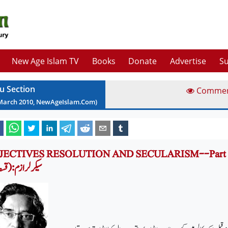
New Age Islam TV
Books
Donate
Advertise
Su
u Section
Comme
March
2010
, NewAgeIslam.Com)
OBJECTIVES RESOLUTION AND SECULARISM--Part قرار داد مقاصد 
سیکرلرازم:( قسط: 