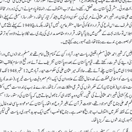
 کے بانی کی وفات کے ٹھیک چھ ماہ بعد وزیر اعظم لیاقت علی خان نے دستور ساز اسمبلی میں پیش کی تھی۔ ا س 
دار بحث ہوئی۔ مشرقی پاکستان سے تعلق رکھنے والے حزب اختلاف کے
رہنما چٹو پادھیانے اس کی زوردار مخال
 علی خان اور شبیر احمد عثمانی نے مری کی پرسکون وادی میں بیٹھ کر تیار کیا تھا۔ دستور ساز اسمبلی کے پہلے اٹھ
مہینے میں مقنّنہ یا عوامی حلقوں کی طرف سے اس نوع کی قرار داد کا کوئی مطالبہ منظر عام پر نہیں آیا تھا۔ 
اجلاس تو سالانہ بجٹ کے ضمن میں بلایا گیا تھا ۔ قرار دادمقاصد مداری کی پٹاری سے نکالا جانے والا وہ کبوتر تھ
 خوبصورت پرندے سے ہٹانا تھا، جسے جمہوریت کہتے ہیں۔
یں کہ شبیر احمد عثمانی مسلم اقلیتی ریاست حیدر آباد دکن کے گمنام پیش امام تھے جو مسلم رجواڑوں میں وراث
 دینے کی شہرت رکھتے تھے ۔ قیام پاکستان کے بعد وہ پاکستان تشریف لے آئے اور شیخ الاسلام کا لقب اختی
کرلیا۔شبیر احمد عثمانی اگست 1947ہی میں پاکستان چلے آئے تھے۔ حالانکہ میر عثمان علی
تی ریاست کواسلامی مملکت کے خدوخال بخشنے کے علاوہ ان کی ایک اہم مصروفیت ریاست خیر پور (سندھ) ر
لت وخاران (بلوچستان) کے حکمرانوں کی شرعی مشکلات دور کرنا تھا ۔ ہمارے مذہب پسند دوست ہمیں اکثر 
رچم کشائی شبیر احمد عثمانی نے کی تھی۔ لیکن وہ یہ نشاندہی کرنا بھول جاتے ہیں کہ پاکستان کی دستور ساز اسمبلی
م محمد علی جناح بھی موجود تھے، تلاوت قرآن کے بغیر شروع ہوا تھا۔ پاکستان کے موعودہ سیاسی خدوخال پ
جناح کے نقطہ نظر میں اختلاف اب تاریخ کا حصہ ہے ۔ جناح کا نصب العین ایک جدید جمہوری ریاست تھی لیک
 جمہوری بندشوں سے گریز پا تھا۔