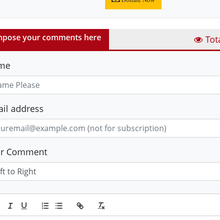
Donate Now
pose your comments here
Tot
me
il address
ur Comment