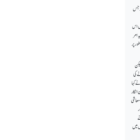
د لاہور جس
یں اس
ہ امر
طور پر
یکن
ے کی
اعظم نے کہا
 انکار
 معاشی
ر
 نے
ل میں