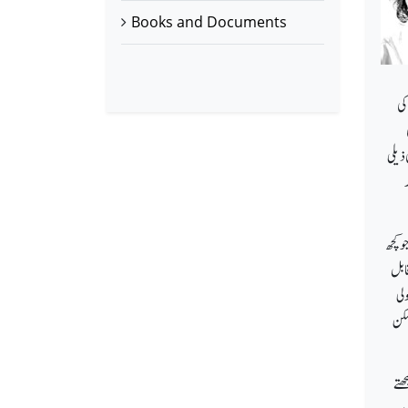
Books and Documents
کی
ذیلی
ر
جو کچھ
قابل
لی
مکن
ھتے