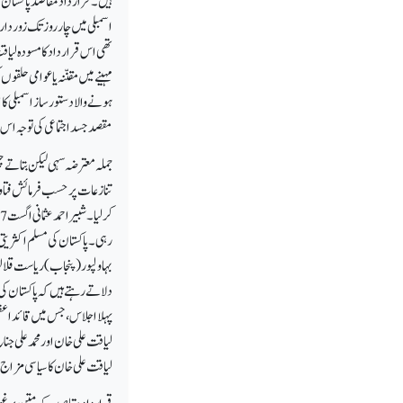
ہیں ۔ قرار داد مقاصد پاکستان
اسمبلی میں چار روز تک زور 
تھی اس قرار داد کا مسودہ لیاقت
ہونے والا دستور ساز اسمبلی کا 
مقصد جسد اجتماعی کی توجہ اس
جملہ معترضہ سہی لیکن بتاتے چل
تنازعات پر حسب فرمائش فتاویٰ
رہی ۔ پاکستان کی مسلم اکثری
بہاولپور (پنجاب ) ریاست قلا
دلاتے رہتے ہیں کہ پاکستان کی پ
پہلا اجلاس ، جس میں قائد اعظ
لیاقت علی خان اور محمد علی 
لیاقت علی خان کا سیاسی مزاج