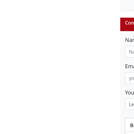
Com
Na
Ema
Yo