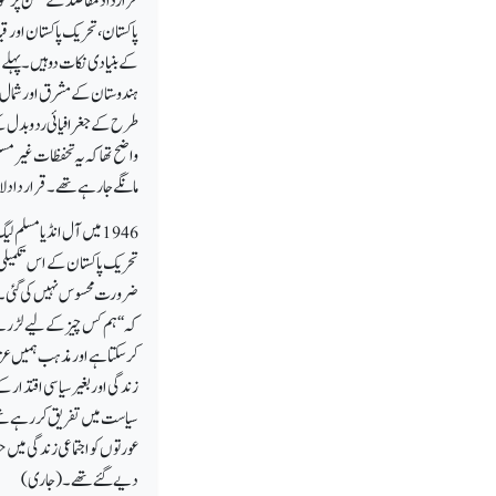
قرارداد مقاصد کےمتن پرغور 
کے بنیادی نکات دوہیں ۔ پہلے 
ہندوستان کے مشرق اور شمال 
طرح کے جغرافیائی رد وبدل کے نت
واضح تھا کہ یہ تحفظات غیر مس
مانگے جارہے تھے ۔قرار داد لاہو
1946
میں آل انڈیا مسلم لی
تحریک پاکستان کے اس تکمیلی 
کہ ‘‘ ہم کس چیز کے لیے لڑرہے
کرسکتا ہے اور مذہب ہمیں عزی
زندگی اور بغیر سیاسی اقتدار
عورتوں کو اجتماعی زندگی میں
دیے گئے تھے۔(جاری)