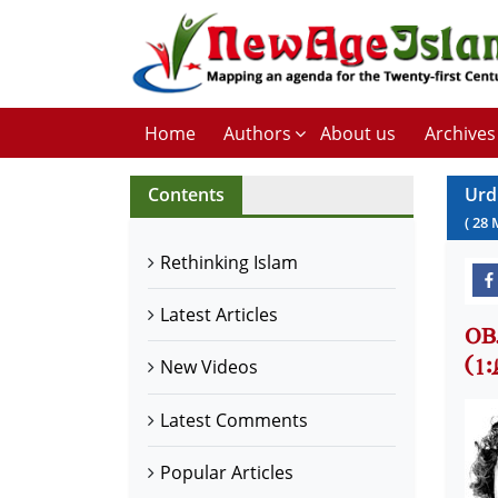
Home
Authors
About us
Archives
Contents
Urd
(
28
Rethinking Islam
Latest Articles
اور
1)
New Videos
Latest Comments
Popular Articles