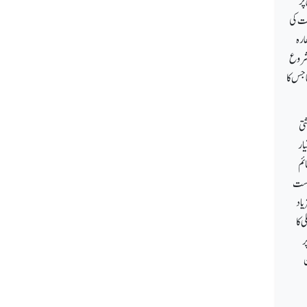
پر
فت کی
ارہ
بلکہ مارچ 1949کے پہلے ہفتے میں شروع
ا جس کا
تی
ار
 کی حکومت حیدر آباد میں 12ستمبر 1948تک قائم
یاست
یاد
 کا
ر
ن