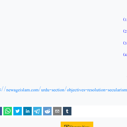
)
1
)
2
)
4
s://newageislam.com/urdu-section/objectives-resolution-secularis