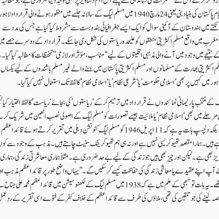
وفکر کر کے اس کے مضمرات کی نشاندہی سے پہلے اس اہم دستاویز پر بھی توجہ دینا ضروری
ہے ، جو مطالبہ
پاکستان ،تحریک پاکستان اور قیام پاکستان کی بنیاد بنی یعنی 24مارچ 1940میں مسلم لیگ کے سالانہ جلسے میں منظور ہونے والی قرار دا
نکتے میں ہندوستان کے آئینی سوال کو ایک ایسے جغرافیائی بندوبست سے مشروط کیا گیا ہے جس کی مدد سے
مغرب میں واقع مسلم اکثر یتی منطقوں کو علیحدہ ریاستوں کی شکل دی جاسکے۔ قرار داد کے دوسرے حصے م
یجے میں وجود میں آنے والی مذہبی اقلیتوں کے لیے ‘‘مناسب ، مؤثر اور لازمی ’’ تحفظات کا مطالبہ کیا گیا ۔ ی
لم اکثر یتی بھارت کے مسلمانوں اور مسلم اکثر یتی پاکستان میں بسنے والے غیر مسلم باشندوں کے لیے یکساں 
ر میں کہیں پر بھی ‘اسلامی حکومت ’ یا ‘شرعی نظام’ یا ‘اسلامی نظام’ کالفظ تک استعمال نہیں کیا گیا۔
گ کے منتخب پارلیمانی نمائندوں نے قرار داد میں ترمیم کر
کے ‘ریاستوں’ کی بجائے ‘ریاست’ کا لفظ اختیار کیا ل
مرحلے میں بھی ‘اسلامی نظام’ یا ملائیت جیسے تصورات کو مسلم لیگ کے اصولی نصب العین میں شریک کرن
ضرورت محسوس نہیں کی گئی ۔بلکہ دلچسپ بات یہ ہے کہ 11اپریل 1946کو مسلم لیگ کنونشن دہلی میں تقریر کرتے ہوئے قائد 
 ہیں۔ ہمارا مقصد تھیو کریسی نہیں ہے اور نہ ہی ہم تھیو کریٹک سٹیٹ چاہتے ہیں ۔ مذہب کے وجود سے کون
ز بھی ہے۔ لیکن اور چیز بھی ہیں جو زندگی کے لیے بے حد ضروری ہے۔مثلاً ہماری معاشرتی زندگی ، ہماری
 کے آپ اپنے عقیدے یا معاشی زندگی کی حفاظت کیسے کرسکیں گے۔’’ یہاں واضح طور پر قائد اعظم مذہب او
سیاست میں تفریق کررہے تھے۔ یہ بات تو سبھی کے علم میں ہے کہ 1938میں مسلم لیگ کے لکھنو سیشن میں قائد اعظم محمد علی جناح
 حصہ لینے کی جو تلقین کی تھی، ملاؤں کی طرف سے قائد اعظم کے خلاف کفر کے فتوے اسی تقریر کے ردِ عم