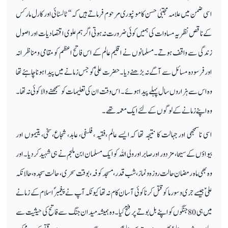
اسی ضمن میں علامہ مجتبیٰ حسن کامو نپوری مرحوم فرماتے ہیں کہ ‘‘ ٹالسٹائی اور کارل مارکس
کے ناقص نظریہ مساوات کی ہمیں کوئی ضرورت نہ ہوتی اگر ہم علوی اقتصادیات اور اصول
زندگی سے واقف ہوتے۔مسلمانوں نے اقلیم عالم کے اس فاتح اعظم کو مقامی ومناظر انہ
اور فرسودہ مسائل سے آگے نہ بڑھنے دیا۔ حضرت علیؑ کو جس زمانے میں پیدا ہوناچاہئے تھا
وہ اس سے ہزاروں سال پہلے پیدا ہوئے۔ اس وقت ان کی تعلیمات کو سمجھنے والا کوئی نہ تھا۔
وہ اپنے زمانے کے لوگوں کے لئے ایک معمہ تھے۔
اسی ناسمجھی اور جہالت کا نتیجہ تھا کہ ایسے عالم ،فقیہ ،فلسفی، عابد، شجاع، سخی، یتیموں اور
بیواؤں کے سیحا ، مزدور اور صابر اور ولی اللہ کو ایک مسلمان ابن ملجم نے ہی شہید کردیا۔ اور
وہ بھی ماہ رمضان حالت روزہ ونماز ،شب قدر، مسجد کوفہ ،بوقت سحری، حالت سجدہ ،حالانکہ
علیؑ جیسے جری وسورما کو قتل کرنا کوئی آسان کام نہ تھا کیونکہ آپ نے پیغمبرؐ اسلام کے زمانے
میں ہی 80جنگوں کو اپنے بل بوتے پر فتح کیا۔وہ ہمیشہ میدان جنگ سے فاتح کی حیثیت سے