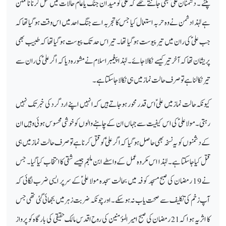
پلٹے ۔ دشمنان علیؑ بھی جانتے تھے کہ علیؑ کو میدان جنگ یاعام حالات میں قتل کرنا ناممکن
ہے لہٰذا دشمن نے وہ حربہ استعمال کیا جس کا تجربہ اسے جنگ احد میں اس وقت ہوگیا تھا کہ
جب علیؑ کی ران میں تیر پیوست ہوگیا تھا۔ تیر اس حد تک پیوست ہوگیا تھا کہ طبیب بھی
پریشان تھاکہ آخر تیر کیسے نکالا جائے ۔لہٰذا پیغمبر اسلام نے مشورہ دیا کہ اگر علیؑ کی ران سے
تیر نکالنا ہے تو صرف حالت نماز میں ہی نکا لا جاسکتا ہے ۔
کیونکہ حالت نماز میں علیؑ اس قدر محور ہوجاتے ہیں کہ انہیں اپنے ارد گرد کی خبر تک نہیں
رہتی ۔مولا علیؑ کی اس کیفیت سے جہاں ان کے چاہنے والوں کو خوشی محسوس ہوئی وہیں ان
کے دشمنوں کو یہ نسخہ بھی حاصل ہوگیا کہ اگر علیؑ کو قتل کرنا ہے تو صرف حالت نماز میں ہی
قتل کیا جاسکتا ہے۔ لہٰذا اس مکروہ عمل کے واسطے ابن ملجم جیسے شقی کا انتخاب کیا گیا۔ جس
نے 19 رمضان کی صبح مسجد کوفہ میں بحالت سجدہ مولا علیؑ کے سرپر ایسی ضرب لگائی کہ
آپ زخم کی تکلیف سے صحت یاب نہ ہوسکے۔اور چونکہ ضربت زہر میں بجھائی گئی تھی جس
کا اثر یہ ہوا کہ 21 رمضان کی صبح امیر المؤمنین کی روح اقدس مالک حقیقی کی بارگاہ کو پرواز