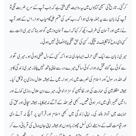
کرگئی۔تاریخ کی سبھی کتابوں میں یہ روایت بھی ملتی ہے کہ جب آپ کے سر پر ضربت لگی تو
آپ کی زبان سے یہ جملہ جاری ہوا کہ رب کعبہ کی قسم علیؑ کامیاب ہوا ۔اس کے بعد آپ
نے زمین اور آسمان کی طرف دیکھ کر کہا کہ اے آسمان وزمین گواہ رہنا کہ میری ذات سے
کسی ذی روح کو تکلیف نہ پہنچی ۔کسی کی حق تلفی یا ناانصافی نہیں ہوئی ۔
میری زبان سے ایک بھی حرف ایسا جاری نہ ہوا کہ کسی کے دل شکنی ہوئی ہو۔ میری تلوار
سے کوئی بے گناہ قتل نہ ہوا ۔کوئی سائل میرے در سے خالی ہاتھ نہیں پلٹا ۔میری زندگی کا ہر
لمحہ اللہ ورسول ؐ اور اسلام کی نصرت میں بسر ہوا۔ میں نے ہمیشہ حلال روزی پر توکل کیا۔
ہمیشہ مظلومین کی حمارت کی اور ظالمین کو سزا دلوائی۔میرے دن حلال روزی کمانے اور
راتیں تکبیر الہٰی میں بسر ہوتی تھیں۔کبھی غیر اللہ کے آگے نہ جھکایا۔ ہمیشہ سچائی اور حق کی
حمایت میں آواز بلند کی۔ اپنی زندگی میں کبھی اسلام اورقرآن پر آنچ نہ آنے دی
اورقیامت تک کے واسطے ایسی نسل چھوڑرہا ہوں جو ہمیشہ اپنی جان ومال کی قربانی دے کر