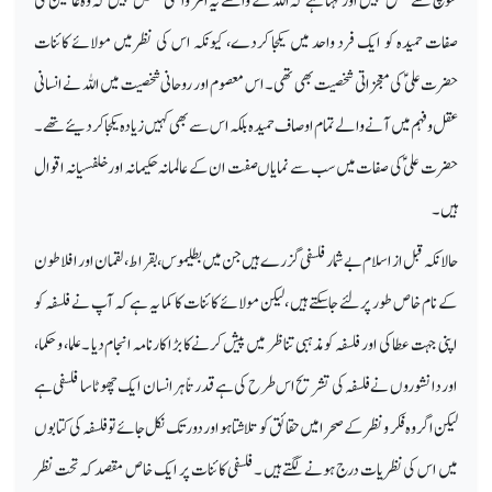
سوچ سے متفق نہیں اور کہتا ہے کہ اللہ کے واسطے یہ امر واقعی مشکل نہیں کہ وہ عالمین کی
صفات حمیدہ کو ایک فرد واحد میں یکجا کردے، کیونکہ اس کی نظرمیں مولائے کائنات
حضرت علیؑ کی معجزاتی شخصیت بھی تھی ۔ اس معصوم اور روحانی شخصیت میں اللہ نے انسانی
عقل وفہم میں آنے والے تمام اوصاف حمیدہ بلکہ اس سے بھی کہیں زیادہ یکجا کردیئے تھے۔
حضرت علیؑ کی صفات میں سب سے نمایاں صفت ان کے عالمانہ حکیمانہ اور خلفسیانہ اقوال
ہیں۔
حالانکہ قبل از اسلام بے شمار فلسفی گزرے ہیں جن میں بطلیموس، بقراط، لقمان اور افلاطون
کے نام خاص طور پر لئے جاسکتے ہیں ،لیکن مولائے کائنات کا کما یہ ہے کہ آپ نے فلسفہ کو
اپنی جہت عطا کی اور فلسفہ کو مذہبی تناظر میں پیش کرنے کا بڑا کارنامہ انجام دیا ۔علما، وحکما،
اور دانشوروں نے فلسفہ کی تشریح اس طرح کی ہے قدرتاً ہر انسان ایک چھوٹا سا فلسفی ہے
لیکن اگر وہ فکر ونظر کے صحرا میں حقائق کو تلاشتا ہو اور دور تک نکل جائے تو فلسفہ کی کتابوں
میں اس کی نظریات درج ہونے لگتے ہیں ۔ فلسفی کائنات پر ایک خاص مقصد کہ تحت نظر