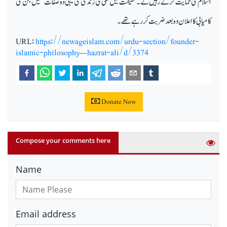
اسلام کی حمایت کرتے رہیں گے۔حقیقت میں علیؑ کی زندگی کی یہی وہ صفات تھیں جن کی
کامیابی کا اعلان وہ بعد ضربت کررہے تھے۔
URL:
https://newageislam.com/urdu-section/founder-
islamic-philosophy—hazrat-ali/d/3374
Donate Now
Compose your comments here
Name
Email address