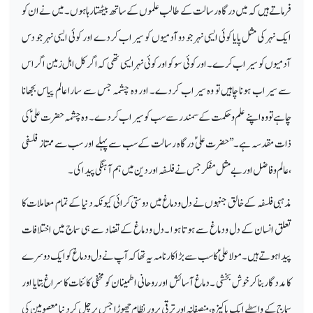
فرماتے ہیں کہ میں درگاہ رسالت کے طالب علموں کے ساتھ بیٹھتا رہاہوں ۔ میں نے ان کو
ایک نہر کی مثل پایا کوئی ایسی نہر جو دو آدمیوں کو سیراب کردے اور کوئی ایسی نہر جو دس
آدمیوں کو سیراب کرے۔ اورکوئی سوکو اور کوئی نہر ایسی تھی کہ اگر کل اہل زمین اگر اس
سے سیراب ہونا چاہیں تو وہ سیراب کردے۔ اور وہ چشمہ جس سے سارا عالم پیاس بجھانا
چاہے تو وہ اپنے علم وحکمت کے سمندر سے سب کو سیراب کردے۔ وہ چشمہ حضرت علیؑ کی
ذات مقدسہ ہے۔’’حضرت علیؑ درگاہ رسالت کے سب سے پہلے اور سب سے ممتاز فلسفی
،عالم وفاضل اور بے مثل مفکر جس نے فلسفہ اور دین میں ہم آہنگی پیدا کی۔
مذہبی فلسفہ کے خالق جنہوں نے دل ودماغ میں دوستی کرائی کیونکہ دنیا کے تمام معاملات کا
تعلق انسان کے دل ودماغ سے ہوتا ہوا ۔دل ودماغ کے تضاد سے ہی سماج میں اختلافات
پیدا ہوتے ہیں۔ مولا علیؑ کا سب سے بڑا کارنامہ یہ تھا کہ آپ نے دل ودماغ کو ایک دوسرے
کا مددگار بنا کر خوش بخشی ۔دماغ آسائش اور روحانی اطمینان کو مخفی کائنات کا سراغ بتایا اور
سماج کے واسطے ایک پاکیزہ ،منصفانہ اور ترقی پرور نظام چھوڑا جس پر چل کر دنیا معصومین کی