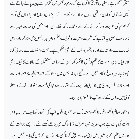
سبق سمجھتا ہے۔ سفیان ثوریؒ کا قول ہے کہ وہ عہد جس میں کتوں سے پیٹ پالے جاتے تھے
لیکن انسانوں کو امان نہ تھی۔وہیں مولائے کائنات نے اپنے دل ودماغ اور بازوؤں کی قوت
کو عوام کی غربت دور کرنے کےلئے وقف رکھا تھا۔ امیر المؤمنین کی حیات طبیہ سے
زبردست سبق یہ ملتا ہےکہ شہرت وعزت وقبولیت ،علم وہنر ،ہر دلعزیز ی بلند کردار واعلیٰ
خدمات سے وابستہ ہے اور وہ بغیر دولت کےبھی ممکن ہے۔ محنت ومشقت سے روزی کمانا
اور ایک بڑی سلطنت کا نظم ونسق قائم رکھنا اسی کے ساتھ مستقبل کے حالات کا ایک دفتر
چھوڑ جانا ہر دماغ کا کام نہیں ہے۔نہج البلاغہ جس میں مولاکے 242خطبے ،78مراسلات
اور 498 اقوال درج ہیں جو اپنی افادیت کے اعتبار سے دنیا کی قسمت سنوارنے کے واسطے
کافی ہیں ۔ اس کے علاوہ آپ کا منظوم دیوان ۔
دستور معالم الحکم ، غررا الحکم ومستد رک اور صحیفۂ علویہ آپ کی مشہور تصانیف ہیں۔ یہ اس
وقت کی بات ہے جب مدینہ میں صرف 17لوگ ہی پڑھے لکھے تھے۔ایسے جہالت کے
دور میں علم کے ہرشعبہ میں اپنی مہارت پیش کرنا کسی عام انسان کے بس کی بات نہیں ہے۔