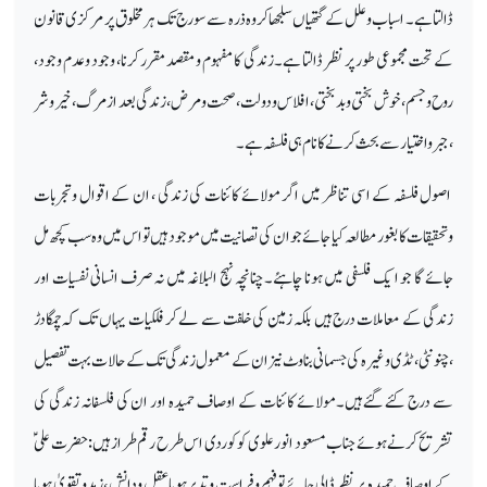
ڈالتا ہے۔ اسباب وعلل کے گتھیاں سلجھاکر وہ ذرہ سے سورج تک ہر مخلوق پر مرکزی قانون
کے تحت مجموعی طورپر نظر ڈالتا ہے۔زندگی کا مفہوم ومقصد مقرر کرنا، وجود وعدم وجود،
روح وجسم ، خوش بختی وبدبختی ،افلاس ودولت ،صحت ومرض ،زندگی بعد از مرگ ،خیر وشر
،جبر واختیار سے بحث کرنے کا نام ہی فلسفہ ہے۔
اصول فلسفہ کے اسی تناظر میں اگر مولائے کائنات کی زندگی ، ان کے اقوال وتجربات
وتحقیقات کا بغور مطالعہ کیا جائے جو ان کی تصانیت میں موجود ہیں تو اس میں وہ سب کچھ مل
جائے گا جو ا یک فلسفی میں ہونا چاہئے۔چنانچہ نہج البلاغہ میں نہ صرف انسانی نفسیات اور
زندگی کے معاملات درج ہیں بلکہ زمین کی خلفت سے لے کر فلکیات یہاں تک کہ چمگادڑ
،چنونٹی، ٹڈی وغیرہ کی جسمانی بناوٹ نیزان کے معمول زندگی تک کے حالات بہت تفصیل
سے درج کئے گئے ہیں۔مولائے کائنات کے اوصاف حمیدہ اور ان کی فلسفانہ زندگی کی
تشریح کرنے ہوئے جناب مسعود انور علوی کو کوردی اس طرح رقم طراز ہیں: حضرت علیؑ
کے اوصاف حمیدہ پر نظر ڈالی جائے تو فہم وفراست وتدبرہویا عقل ودانش ،زہد وتقویٰ ہویا