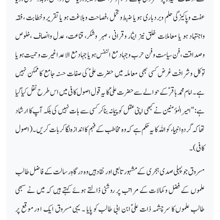
عفت وپاکیزگی حلم وبردباری ہو یا ضبط وتحمل ،فصاحت وبلاغت ہو یا تقریر وخطابت ،فقہ
واجتہاد ہو یا معاملات خلق نیز ایثار وقرانی ، صبر وشکر، قناعت، عدل وانصاف ،خلوص
وصداقت ،فن سیاست وفن حرب و جہاد مع النفس ہو یا جہاد مع الا عداغیرت وحمیت ہو یا
توکل وشرافت غرض کسی بھی معاملہ میں حضرت علیؑ کی صفات حسنہ جامع کا ممکن نہیں
ہے۔ امام محمد باقر ؑ کے حوالے سے حضرت علیؑ کا یہ قو ل اصول کافی میں اس طرح نقل کیا گیا
ہے: ‘‘امیر المؤمنین نے کبھی اپنی عقل کو پیمانہ بنا کر کسی سے بات نہیں کی بلکہ آپ کا ارشاد
تھا کہ گردہِ انبیا، کو اللہ کا یہ حکم ہے کہ وہ مخاطب کے فہم کا اندازہ لگا کر بات کریں۔ (اصول
کافی)۔
مسروق جو پہلی صدی ہجری کے مشہور تابعی اور نقاد ہیں وہ درگاہِ رسالت کے فاضل طالب
علموں کے فضل وکمالات کے مراتب پر روشنی ڈالتے ہوئے کہتے ہیں کہ میں نے سبھی
طالب علموں کا سرچشمہ ذات علیؑ ابن ابی طالب کو پایا ۔ یہی مسروق ایک ا ور موقع پر