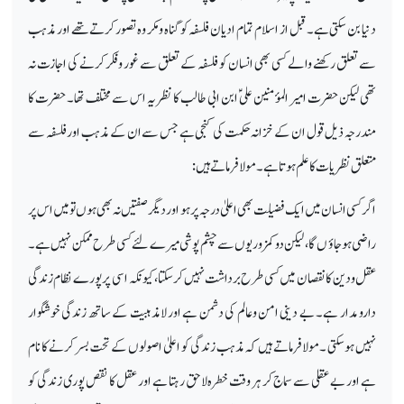
دنیا بن سکتی ہے۔قبل از اسلام تمام ادیان فلسفہ کو گناہ ومکر وہ تصور کرتے تھے اور مذہب
سے تعلق رکھنے والے کسی بھی انسان کو فلسفہ کے تعلق سے غور وفکر کرنے کی اجازت نہ
تھی لیکن حضرت امیر المؤمنین علیؑ ابن ابی طالب کا نظریہ اس سے مختلف تھا۔ حضرت کا
مندرجہ ذیل قول ان کے خزانہ حکمت کی کنجی ہے جس سے ان کے مذہب اور فلسفہ سے
متعلق نظریات کا علم ہوتا ہے۔ مولا فرماتے ہیں :
اگر کسی انسان میں ایک فضیلت بھی اعلیٰ درجہ پر ہو اور دیگر صفتیں نہ بھی ہو ں تو میں اس پر
راضی ہوجاؤ ں گا، لیکن دو کمزوریوں سے چشم پوشی میرے لئے کسی طرح ممکن نہیں ہے۔
عقل ودین کا نقصان میں کسی طرح برداشت نہیں کرسکتا، کیونکہ اسی پر پورے نظام زندگی
دارو مدار ہے۔ بے دینی امن وعالم کی دشمن ہے اور لامذہبیت کے ساتھ زندگی خوشگوار
نہیں ہوسکتی ۔مولافرماتے ہیں کہ مذہب زندگی کو اعلیٰ اصولوں کے تحت بسر کرنے کا نام
ہے اور بے عقلی سے سماج کر ہر وقت خطرہ لاحق رہتا ہے اور عقل کا نقص پوری زندگی کو