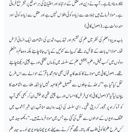
ناکارہ بنادیتا ہے ۔آپ نے دین اورعقل کے ارتباط اور احتیاج کی ہر موقع پر تشریح فرمائی
ہے۔ مولا فرماتے ہیں جہلات سے زیادہ کوئی افلاس نہیں ہے اور عقل سے زیادہ کوئی سود
مند دولت ہے۔ (اصول کافی)
باب مدینٖۃ العلم کی نظر میں علم کی تقسیم اور تہذیب وتمدن کی اشاعت ایک انسانی فرض
تھا۔ مولا اس بات کے قائل نہ تھے کہ پیاسے کنوئیں کے پاس جانا چاہئے بلکہ وہ عالم ومتعلم
دونوں میں کسب فیض وعلم وبخشش علم کے سلسلہ میں یکساں تشنگی اور بے چینی دیکھنا چاہئے
تھے ۔ اصول کافی میں مولائے کائنات کا یہ قول بھی امام محمد باقر ؑ کے حوالے سے اس طرح
نقل کیا گیا ہے ‘‘ کہ اللہ نے جاہلوں سے تحصیل علم کا عہد نہیں لیا جبکہ علما، سے اشاعت کا
پیمان لیا گیا’’(اصول کافی)اسی فرض کا احساس اور بے چینی تھی جو خلش بن کر کبھی کبھی آپ
کو آہ کراہ پر مجبور کردیتی تھی ۔ اسی سلسلہ کی ایک روایت مناقب بن شہر آشوب میں
مختلف راویوں کے حوالوں سے نقل کی گئی ہے جس میں مولا فرماتے ہیں۔‘‘ دیکھو سینہ میں
کس طرح علم کاکوئی طلب گار پاتا ۔مجھے گم کرنے سے پہلے جو پوچھنا چاہو پوچھ لو ۔ یہ سینہ علم