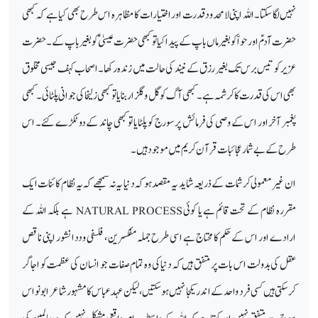
نہیں لگا سکتا۔ اللہ اپنی لامحدود قدرت اور اختیارات کا مظاہرہ اس طرح بھی کیا ہے کہ کبھی
حضرت آدمؑ اور حواّ کو بغیر ما ں باپ کے پیدا کیا تو کبھی حضرت عیسیٰؑ کو بغیر باپ کے ۔حضرت
عزیر کو تیس برس تک بغیر رزق کے نیند کی حالت میں زندہ رکھا ۔اصحاب کہف جیسی مخلوق
بھی اس کی قدرت کا کرشمہ ہے۔کبھی آگ کو گل وگلزار بنایا تو کبھی زلیخا کی جوانی پلٹائی ۔کبھی
پغمبر آخر اور اس کے وصی کی فرمائش پر سورج کو پلٹا یا تو کبھی چاند کے دوٹکڑے کئے ۔ اس
طرح کے بے شمار عجائبات قرآن کریم میں موجود ہیں۔
ان غیر معمولی کرشمات کے ذریعہ شاید یہ مقصد ہوکہ دنیا یہ نہ سمجھے کہ یہ نظام کائنات ایک
مقررہ نظام کے تحت قائم ہے یا کوئی
NATURAL PROCESS
ہے بلکہ اللہ کے
ارادے اور اس کے حکم کا محتاج ہے اسی طرح جملہ مفکسرین ، فلسفی وددانشور اپنی ناقص
عقل کی بدولت اس بات پر متفق ہیں کہ دنیا کی وہ تمام صفات جو ا نسان کی عظمت کو اجاگر
کرسکتی ہیں کسی فرد واحد کے ا ندر یکجا نہیں ہوسکتیں ،لیکن عہد عباس کا مشہور شاعر ابونو اس