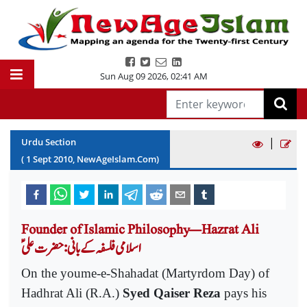
Sun Aug 09 2026
,
02:41 AM
|
Urdu Section
(
1
Sept
2010
, NewAgeIslam.Com)
Founder of Islamic Philosophy—Hazrat Ali
اسلامی فلسفہ کے بانی : حضرت علیؑ
On the youme-e-Shahadat (Martyrdom Day) of
Hadhrat Ali (R.A.)
Syed Qaiser Reza
pays his