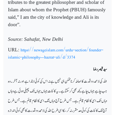
tributes to the greatest philosopher and scholar of
Islam about whom the Prophet (PBUH) famously
said,” I am the city of knowledge and Ali is its
door”.
Source: Sahafat, New Delhi
https://newageislam.com/urdu-section/founder-
URL:
islamic-philosophy—hazrat-ali/d/3374
سید قیصر رضا
اللہ کی لامحدود قدت کا احاطہ کرنا ممکن ہی نہیں ہے نہ اس کی کوئی ابتدا ہے او ر نہ آخر ۔وہ
جب چاہے جہاں چاہے کچھ بھی کرسکتا ہے۔ یہ کائنات جہاں جہاں تک پھیلی ہوئی ہے وہاں
وہاں تک اسی کا نظام قائم ہے۔ جس طرح آج وہاںتک اسی کا نظام قائم ہے۔جس طرح
آج تک کائنات کی کوئی حد مقرر نہ کرسکا اسی طرح اللہ کی لامحدود قدرت کا بھی کوئی اندازہ