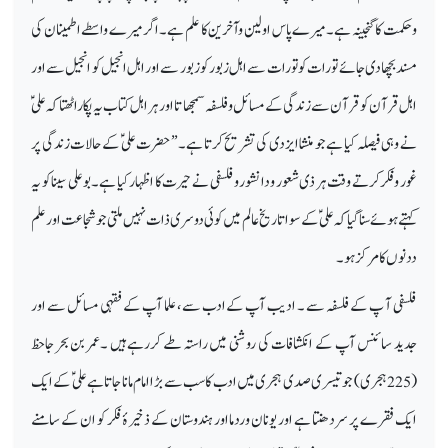
وحکمت کا گنجینہ ہے۔ میرے پاس اولین وآخرین کا علم ہے ۔اگر میرے واسطے اطمینان کی
مسند بچھادی جائے تو رات کو تو رات سے اہل زبور کو زبور سے اور اہل انجیل کو انجیل سے اور
اہل قرآن کو قرآن سے زندگی کے مسائل وفلسفہ سمجھا تا اور ہر اہل کتاب یہ پکا راٹھتا کہ علیؑ
نے وہی فیصلہ کیا ہے جو منشاایزدی کی تشریح کرتا ہے ۔ ’’ حضرت علیؑ کے حالات زندگی پر
غور وفکر کرتے وقت ہر ذی شعور ودانشور وفلسفی نے حیرت کا اظہار کیا ہے۔ بوعلی سینا کو یہ
کہتے ہوئے سنا گیا کہ علیؑ کے سوا تاریخ عالم میں کوئی دوسری ذات نہیں ملتی جو شجاعت اور علم
ددنوں کا مرکز ہو۔
فلسفی آ پ کے فلسفہ سے ۔ ادیب آپ کے ادب سے ، علما آپ کے فقہی مسائل سے اور
جدید سائنس آپ کے انکشافات کی روشنی میں راستہ طے کررہے ہیں ۔عمر بن بحر جاحظ
(225ہجری ) جو تیسری صدی ہجری میں ادب کا سب سے بڑا امام مانا جاتا ہے علیؑ کے ایک
ایک فقرے پر سردھنتا ہے اور یونان وردما اور ہندوستان کے ذخیرۂ فکر کو ان کے سامنے