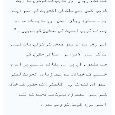
ثقافت، زبان اور مذہب کے لوگوں کا ایک
گروپ
کسی بھی ملک کی اکثریت کو جنم دیتا
ہے ۔ متنوع زبان، نسل اور مذہب کے ساتھ
چھوٹے گروپ اقلیت کی تشکیل کرتےہیں ۔ "
اسی وجہ سے اس میں تعجب کی کوئی بات نہیں
ہے کہ بین الاقوامی انسانی حقوق کی
جماعتیں ، آج پرامن بقائے باہمی پر امام
خمینی کے خیالات سے بہت زیادہ تحریک لیتی
ہیں اس لئے کہ وہ اقلیتوں کے حقوق کے خلاف
کسی بھی امتیازی سلوک سے بچنے کے لئے
اپنی پوری کوشش کر رہی ہیں ۔