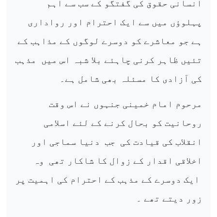
انسانی حقوق کی گفتگو کے سب سے اہم
پہلوؤں میں سے ایک احترام اور رواداری
ہے جو معاشرے کو دوسرے لوگوں کے مذاہب کے
تئیں ظاہر کرنی چاہئے بلا شبہ اس میں
مذہب
کی آزادی کا مسئلہ بھی شامل ہے۔
مرحوم امام خمینی جنہوں نے اس وقت
روحانیت کو بحال کرنے کے لئے اسلامی
انقلاب کی قیادت کی
جب
دنیا سماجی اور
اخلاقی اقدار کے زوال کا شاکار تھی
وہ
ایک دوسرے کے مذہب کے احترام کی اہمیت پر
زور دیتے تھے ۔