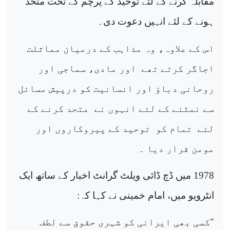
مقابلہ کرنے کے لئے توحید کے پرچم کے تحت متحد
ہونے کے لئے انہیں دعوت دی۔
اس کے علاوہ، وہ مذاہب کے درمیان مماثلت
اجاگر کرتے تھے
اور مادی، سماجی اور
روحانی دباؤ اور انسانیت کو درپیش مسائل
سے نمٹنے کے لئے انہوں نے
متحد کرنے کے
لئے
تمام کو
توحید کے پیروکاروں اور
مومن قرار دیا ۔
1978 میں ڈچ ڈائی ویلٹ گرانٹ اخبار کے ساتھ ایک
انٹرویو میں، امام خمینی نے کہا کہ:
"کسی بھی ایرانی کو شہری حقوق سے لطف