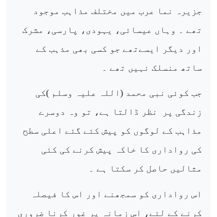
جزیرہ نما عرب میں مختلف مذاہب موجود
تھے ۔ وہاں عیسائی، یہودی، پارسی، مشرک
اور دیگر ایسےتھے جو کسی بھی مذہب کے
ساتھ منسلک نہیں تھے ۔
جب کوئی نبی محمد (اللہ علیہ وسلم )کی
زندگی پر
نظر ڈالتا ہے، تو وہ دوسرے
مذاہب کے لوگوں کو پیش کئے گئے اعلی سطح
کی رواداری کا خاکہ پیش کرنے کی کئی
مثالیں حاصل کر سکتا ہے ۔
اس رواداری کو سمجھنے اور اس کا فیصلہ
کرنے کے لئے، اس زمانہ پر غور کرنا ضروری