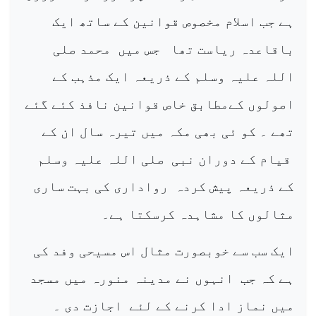
ہے جب اسلام مخصوص قوانین کے ساتھ ایک
باقاعدہ ریاست تھا
جس میں
محمد صلی
اللہ علیہ وسلم کے ذریعہ ایک مذہب کے
اصولوں کےمطابق خاص قوانین نافذ کئے گئے
تھے ۔ کو ئی بھی مکہ میں تیرہ سال ان کے
قیام کے دوران نبی
صلی اللہ علیہ وسلم
کے ذریعہ پیش کردہ
رواداری کی بہت ساری
مثالوں کا مشاہدہ کرسکتا ہے۔
ایک سب سے خوبصورت مثال اس مسیحی وفد کی
ہے کہ جب
انہوں نے مدینہ منورہ میں مسجد
میں نماز ادا کرنے کے لئے
اجازت دی ۔