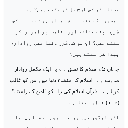
مسئلہ کو کس طرح حل کر سکتے ہیں؟ ہم
دوسروں کے تئیں عدم رودار
ہوئے بغیر
کس
طرح اپنے عقائد اور مناصب
پر اصرار
کر
سکتے ہیں؟ آج ہم کس طرح دنیا میں رواداری
پیدا کر
سکتے ہیں؟
جہاں تک اسلام کا تعلق ہے، یہ ایک مکمل روادار
مذہب ہے۔ اسلام کا
منشاء دنیا میں امن کو غالب
کرنا ہے ۔ قرآن اسلام کی راہ کو "امن کے راستے"
(5:16) قرار دیتا
ہے ۔
اگر
لوگوں میں روادار رویہ فقدان پایا