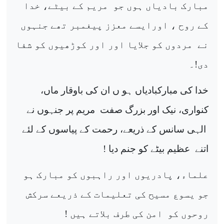
مبارک بادیاں ہوں جو
مریم کے بیٹے، خدا
کے روح ، اورایسے معزز پیغمبر تھے جنہوں
نے
مردوں کو جلایا اور اور کوڑھیوں کو شفا
دی!۔
خدا کی مبارکبادیاں ہو ں ان کی باوقار ماں،
کنواری، نیک اور بزرگ صفت
مریم پر جنہوں نے
الہی سانس کے ذریعے، رحمت کے پیاسوں کے لئے
اتنے
عظیم بیٹے کو جنم دیا !
علماء، پادریوں اور راہبوں کو مبارک ہو
جو یسوع مسیح کی تعلیمات کے ذریعے سرکش
روحوں کو
امن کی طرف بلاتے ہیں !