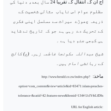
آج ان کے انتقال کے تقریبا 24 سال بعد، دنیا کی
مظلوم عوام اس نایاب
مثالی شخصیت کے
ذریعہ چھوڑے
میراث سے مسلسل اپنی فکری
کے تحریک دے
رہی ہے
جو کہ تاریخ نے شاید
ہی کبھی جنم دیا ہے ۔
شیخ عبداللہ مکونجا فاطمہ زہرہ (ع) کالج
کے رہائشی امام ہیں۔
ماخذ:
http://www.herald.co.zw/index.php?
option=com_content&view=article&id=83471:islam-preaches-
tolerance-&catid=42:features-news&Itemid=134#.UclY4tLfDSs
URL for English article: