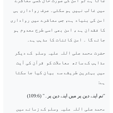
جاتا ہے تو امن کی صورت حال کسی معاشرے
میں غالب نہیں ہو سکتی۔ صرف رواداری ہی
امن کی بنیاد ہے، جس معاشرے میں رواداری
کا فقدان ہے ، امن بھی اسی طرح معدوم ہو
جائے گا ۔ امن کائنات کا مذہب ہے۔
حضرت محمد صلی اللہ علیہ وسلم
کے دیگر
مذاہب کے ساتھ
معاملات کو
قرآن کی آیت
میں بہترین طریقے سے
بیان کیا جا سکتا
ہے:
"تم اپنے دین پر میں اپنے دین پر۔" (109:6)
محمد صلی اللہ علیہ وسلم کے زمانے میں