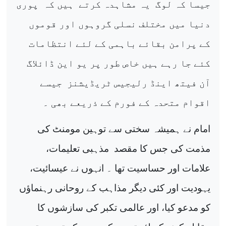
جیسا کہ لوگ
یہ مشاہدہ کرتے
ہیں کہ
پوری
دنیا میں مختلف نسلی گروہوں اور قوموں
کے پرامن بقائے باہمی کے لئے انتظامات
کئے جا رہے ہیں خاص طور پر یو این ڈائلاگ
آن فیتھ اینڈ رلیجیس ٹریڈیشنز
جیسے
اقوام متحدہ کے فورم کے ذریعے بھی ۔
امام نے ہمیشہ سختی سے توہین مومنٹ کی
مذمت کی جس کا مقصد
مذہبی تعلیمات،
علامات اور حساسیت تھا ۔ انہوں نے عیسائیت،
یہودیت اور کئی دیگر مذاہب کے روحانی رہنماؤں
کو مدعو کیا، اور عالمی تکبر کی سازشوں کا