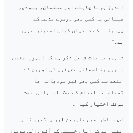
اندوز ہونا چاہئے اور مسلمان، یہودی،
عیسائی یا کسی بھی دوسرے مذہب کے
پیروکار کے درمیان کوئی امتیاز
نہیں
ہے۔"
تاہم، یہ بات قابل ذکر ہے کہ انہوں
مقدس
نبیوں یا آسمانی صحیفوں کی توہین کے
مقصد سے کسی بھی غیر مودبانہ
یا
گستاخانہ اقدام کے خلاف انتہائی
سخت
موقف اختیار کیا
۔
اس تناظر
میں ماہرین اور پنڈتوں کا یہ
یقین ہے کہ امام خمینی کو آنے والی صدیوں