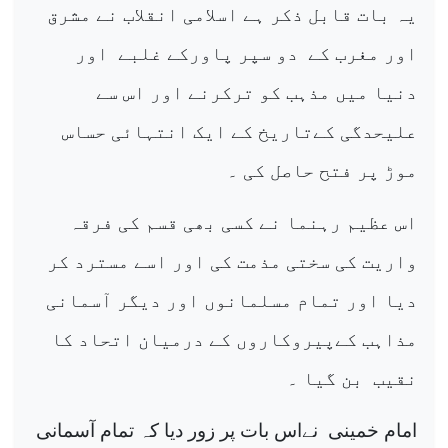
یہ بات قابل ذکر ہے اسلامی انقلاب نے مشرق
اور مغرب کے
دو سپر پاورکے غلبے
اور
دنیا میں مذہب کو ترکرنے اور اس سے
علیحدگی کےتاریخ کے ایک انتہائی حساس
موڑ پر فتح حاصل کی ۔
اس عظیم رہنما نے کسی بھی قسم کی فرقہ
واریت کی سختی مذمت کی اور اسے مسترد کر
دیا اور تمام مسلمانوں اور دیگر آسمانی
مذاہب کےپیروکاروں کے درمیان اتحاد کا
نقیب
بن گیا ۔
امام خمینی
نےاس بات پر زور دیا کہ تمام آسمانی