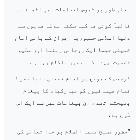
عملی طور پر ٹھوس اقدامات بھی اٹھائے ۔
غالباً کوئی یہ کہہ سکتا ہے کہ صدیوں سے
دنیا اسلامی جمہوریہ ایران کے بانی امام
خمینی جیسا ایک روحانی رہنما اور عظیم
شخصیت
پیدا کرنے میں ناکام رہی ہے ۔
کرسمس کے موقع پر امام خمینی دنیا بھر کے
تمام عیسائیوں کو مبارکباد کا پیغام
بھیجتے
تھے ، ان پیغامات میں سے ایک اس
طرح ہے؛
"حضور مسیح علیہ السلام پر خدا تعالی کی