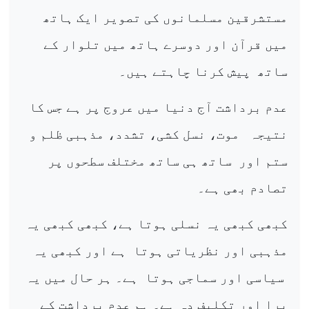
مستشرقین مسلمانوں کی تصویر ایک ہاتھ
میں قرآن اور دوسرے ہاتھ میں تلوار کے
ساتھ
پیش کرنا چاہتے ہیں۔
عدم برداشت آج دنیا میں عروج پر ہے جس کا
نتیجہ
موت، نسل کشی، تشدد، مذہبی ظلم و
ستم اور
ساتھ ہی ساتھ مختلف سطحوں پر
تصادم بھی ہے۔
کبھی کبھی یہ نسلی ہوتا ہے، کبھی کبھی یہ
مذہبی اور نظریاتی ہوتا
ہے اور کبھی یہ
سیاسی اور سماجی ہوتا
ہے۔ ہر حال میں یہ
برا اور تکلیف دہ ہے۔ ہم عدم برداشت کے