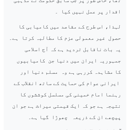
تھا، خاص طور پر جب سابق حکومت نے مذہبی
اقدار پر عمل نہیں کیا
۔
لہذا، اس طرح کے مقاصد میں کامیابی کا
حصول
غیر معمولی عزم کا مطالبہ کرتا
ہے۔
یہ بات ناقابل تردید ہے کہ آج اسلامی
جمہوریہ ایران میں دنیا جن
کامیابیوں
کا مشاہدہ کررہی ہے وہ
مسلم دنیا اور
ایرانی عوام کی حمایت کے ساتھ انقلاب کے
رہنما امام خمینی کی مسلسل کوششوں کا
نتیجہ ہے جو کہ ایک قیمتی میراث ہے جو ان
پیچھے ان کے ذریعہ
چھوڑا
گیا ہے۔