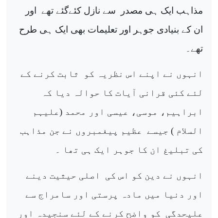
مذاہب ایک ہی مصدر
سے نازل کئےگئے تھے
اور
ان کے بنیادی جوہر اور تعلیمات بھی ایک ہی طرح
تھے۔
انہوں نے اپنے اس نظریہ کو
ثابت کرنے کے
لئے کئی قرانی آیات کا حوالہ دیا کہ
ابراہیم، موسی، عیسی اور محمد (علیہم
السلام ) جیسے
عظیم پیغمبروں نے جن مذاہب
کی تبلیغ ان کا جوہر ایک ہی تھا ۔
انہوں نے دین کو اس کی
اصلی حیثیت دینے
اور دنیا میں مادہ پرستی اور سامراج سے
علیحدگی
کو واضح کرنے کے لئے سنجیدہ اور