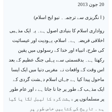
20 جون 2013
( ا نگریزی سے ترجمہ۔ نیو ایج اسلام)
رواداری اسلام کا بنیادی اصول ہے۔ یہ ایک مذہبی
اخلاقی فریضہ ہے۔ اسلام، یہودیت اور عیسائیت
کی طرح، انبیاء اور خدا کے رسولوں میں یقین
رکھتا ہے۔ بدقسمتی سے، پہلی جنگ عظیم کے بعد
اس وقت کے واقعات نے
مغربی دنیا میں ایک ایسا
ماحول پیدا کیا ہے جہاں اسلام دہشت گردی کے
ایک مذہب کے طور پر جا نا جاتا ہے ، اور عام طور
پر مسلمانوں
پر
دہشت گرد کا لیبل لگا یا گیا
ہے ۔ تاریخ کی کتابیں خاص طور پر