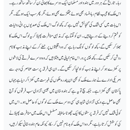
رہا۔ تاریخ کے ہر دور میں ہندو اور مسلمان ایک دوسرے کا بھائی بن کر ساتھ ساتھ رہے۔
اس ملک کا عجیب نظام رہا، فساد بھی ہوئے جھگڑے بھی ہوئے، مگر پھر سب ایک ہوگئے۔ مگر
اس بات میں کسی شک کی گنجائش نہیں ہے کہ کچھ لوگ اس ملک کی صدیوں پرانی روایات
کو ختم کردینے کے درپئے ہیں۔ ان کو لگتا ہے کہ مذہبی منافرت پھیلا کریہ لوگ اس ملک کا
بھلا کر سکیں گے، کچھ لوگوں کو لگ رہا ہے کہ وہ اقلیتوں پر حملے کرکے اپنے مذہب کا نام
روشن کر سکیں گے۔ کچھ فتنہ پرور اس خام خیالی میں مبتلا ہیں کہ وہ دوسرے فرقے کی لاشوں
پر کھڑے ہو کر اپنے مذہب کو اونچا کر سکیں گے۔ ان ہی فرقہ پرست عناصر کی وجہ سے
امریکی ادارے نے ہمارے ملک کو بھی ان پندرہ ملکوں کی فہرست میں کھڑا کر دیا ہے جہاں
پاکستان بھی کھڑا ہے۔ جبکہ سچ تو یہ ہے کہ ہندوستان میں جیسی آزادی سب فرقوں کو آج
بھی حاصل ہے ویسی آزادی شاید ہی کسی دوسرے ملک کے لوگوں کو حاصل ہو۔ اس میں
کوئی شک نہیں
کہ فرقہ پرستوں کا ایک چھوٹا سا طبقہ مسلسل اس ملک میں منافرت پھیلانے
کی کوشش کرتا رہا ہے، مگر وہ اس ملک کو بدنا م نہیں کرسکا، کیونکہ عام ہندوستانی سیکولر ہیں،