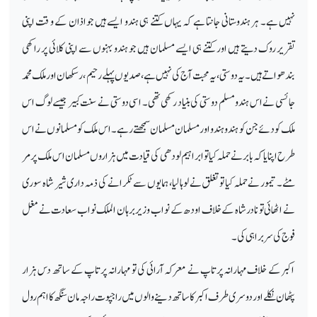
نہیں ہے۔ ہر ہندوستانی جانتا ہے کہ یہاں کتنے ہی ہندو ایسے ہیں جواذان کے و قت اپنی
تقریر روک دیتے ہیں اور کتنے ہی ایسے مسلمان ہیں جو ہندو بہنوں سے اپنی کلائی پر راکھی
بندھواتے ہیں۔ یہ دوستی، یہ محبت آج کی نہیں ہے، صدیوں پہلے رحیم ، رسکھان اور ملک محمد
جائسی نے اس ہندو مسلم دوستی کی بنیاد رکھی تھی۔ اسی دوستی نے سنت کبیر جیسے لوگ اس
ملک کو دئے جن کو ہندو ہندو اور مسلمان مسلمان سمجھتے رہے۔ اس ملک کو مسلمانوں نے اس
طرح اپنایا کہ بابر نے حملہ کیا تو ابراہیم لودھی کی قیادت میں ہزاروں مسلمان اس ملک پر مر
مٹے۔ تیمور نے حملہ کیا تو تغلق نے لوہا لیا، ہمایوں سے ٹکرانے کی ذمہ داری شیر شاہ سوری
نے اٹھائی تو نادر شاہ کے خلاف اودھ کے نواب وزیر برہان الملک نواب سعادت نے مغل
فوج کی سربراہی کی۔
اکبر کے خلاف مہارانہ پرتاپ نے معرکہ آرائی کی تو مہارانہ پرتاپ کے ساتھ دس ہزار
پٹھان نکلےاور دوسری طرف اکبر کا ساتھ دینے والوں میں راجپو ت راجہ مان سنگھ کا اہم رول