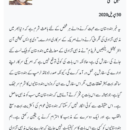
شکیل شمسی
30
اپریل 2020
یہ خبر ہندوستان سے محبت کرنے والے ہر شخص کے لئے باعث شرم ہے کہ دنیا بھر میں
مذہبی آزادی کی نگرانی کرنے والے امریکہ کے سرکاری ادارے
ـ
’’ دی یو ایس کمیشن آن
انٹر نیشنل ریلیجیس فریڈم‘‘ نے مذہبی آزادی کے معاملے میں ہندوستان کو بلیک لسٹ کئے
جانے کی سفارش کی ہے، حالانکہ اس بات کی کوئی توقع نہیں ہے کہ امریکی سرکار اپنے
ادارے کی سفارش پر عمل در آمد کرے گی، کیونکہ صدر ڈونالڈ ٹرمپ کے ہندوستان کے
ساتھ بہت بہتر تعلقات ہیں، مگر اس سفارش سے ان کروڑوں ہندوستانیوں کا شرم سر جھک
گیا ہے، جو ہمیشہ سے اس بات پر فخر کرتے آئے ہیں کہ ہندوستان میں سب کو مذہبی حاصل
ہے۔ اس حقیقت سے کوئی انکار نہیں کرسکتا کہ ہندوستانی عوام کی اکثریت بہت وسیع
القلب ہے اور ایک دوسرے کے مذہب کا احترام کرنے پر یقین رکھتی ہے۔ہم
ہندوستانیوں کو کسی سے اس بات کا سرٹیفیکیٹ نہیں چاہئے کہ ہمارے یہاں مذہبی آزادی