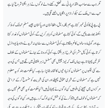
مگر جب سے صاحب اقتدار پارٹی سے تعلق رکھنےوالے لوگوں
نے زہر اگلنا شروع کیا ہے
تب سے اس ملک کے سیکولرازم پر انگلیاں اٹھنے لگی ہیں۔
بی جے پی کا کوئی ممبر کہتا ہے ہم
بنگلہ دیش، افغانستان اور پاکستان جیسےمسلم ممالک کو ملا کر
اکھنڈ بھارت بنائیں گے، کوئی کہتا ہے مسلمانوں کو باہر کریں گے، کوئی مسلمانوں کو غدار کہتا
ہے اور گولی مارو سالوں کا نعرہ لگاتا ہے ،کوئی مسلمانوں سے سامان نہ خریدنے والا ویڈیو وائرل
کرتا ہے ، کوئی کپل مشرا کی طرح زہر اگلتا ہے، کوئی کورونا کے بہانے مسلمانوں کے خلاف
نفرتیں پھیلاتا ہے، یہاں تک کہ نیوز چینل بھی مسلسل زہر افشانی میں لگے ہیں جس کی وجہ
سے کئی جگہوں پر مسلمانوں کو زیادتیوں کا نشانہ بننا پڑ رہا ہے۔ کیاحکومت ہند کو یہ معلوم
نہیں ہے کہ مسلمانوں کےشہری حقوق چھیننے اور ان کی شہریت کو منسوخ کرکے حراستی
مرکزوں میں بھیجنے کی افواہیں کن لوگوں نے پھیلائی ہیں؟ کیاحکومت کو یہ بھی علم نہیں ہے
کہ مسلمانوں کو خوف میں مبتلا کرنے کی کوشش کون لوگ کر رہے ہیں اور کن لوگوں کی وجہ
سے آج اس بہترین ملک کی بین الاقوامی ساکھ کو نقصان پہنچ رہا ہے؟ حکومت ہند امریکی