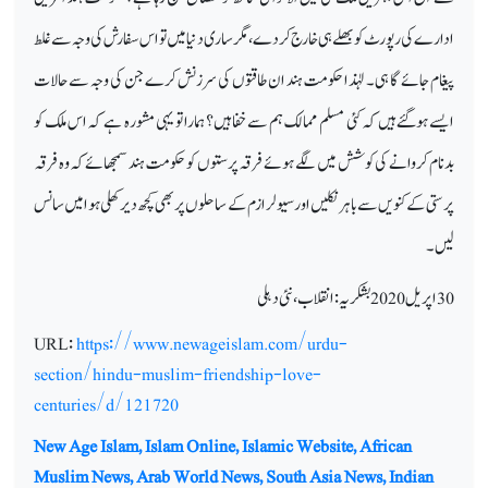
ادارے کی رپورٹ کو بھلے ہی خارج کردے، مگر ساری دنیا میں تو اس سفارش کی وجہ سے غلط
پیغام جائے گا ہی۔ لہٰذا حکومت ہند ان طاقتوں کی سرزنش کرے جن کی وجہ سے حالات
ایسے ہوگئے ہیں
کہ کئی مسلم ممالک ہم سے خفا ہیں؟ ہمارا تو یہی مشورہ ہے کہ اس ملک کو
بدنام کروانے کی کوشش میں لگے ہوئے فرقہ پرستوں کو حکومت ہند سمجھائے کہ وہ فرقہ
پرستی کے کنویں سے باہر نکلیں اور سیولرازم کے ساحلوں پر بھی کچھ دیر کھلی ہوا میں سانس
لیں۔
30
اپریل 2020
بشکریہ: انقلاب، نئی دہلی
URL:
https://www.newageislam.com/urdu-
section/hindu-muslim-friendship-love-
centuries/d/121720
New Age Islam, Islam Online, Islamic Website, African
Muslim News, Arab World News, South Asia News, Indian