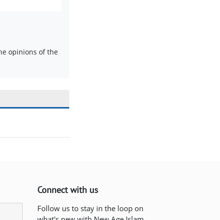
e opinions of the
Connect with us
Follow us to stay in the loop on
what's new with New Age Islam.