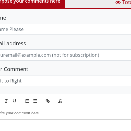
pose your comments here
Tot
me
il address
ur Comment