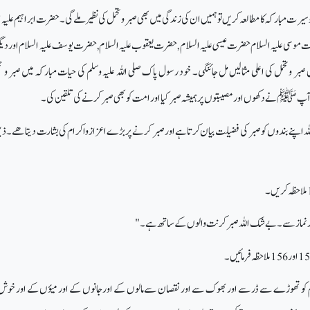
 وسیرت مبارکہ کا مطالعہ کریں توہمیں ان کی زندگی میں بھی صبر وتحمل کی نظیر ملے گی۔ حضرت ابراہیم علیہ ا
موسی علیہ السلام حضرت عیسی علیہ السلام , حضرت یعقوب علیہ السلام, حضرت یوسف علیہ السلام اور دیگر 
صبر وتحمل کی اعلی مثالیں مل جائنگی۔ خود رسول پاک صلی اللہ علیہ وسلم کی حیات مبارکہ میں صبر و ت
 آپﷺ نے دکھوں اور مصیبتوں پر ہمیشہ صبر کیا اور امت کو بھی صبر کرنے کی تلقین کی۔
ہ اپنے بندوں کو صبر کی فضیلت بیان کرتا ہے اور صبر کرنے پر بڑے اعزاز واکرام کی بشارت دیتا ھے۔ ذ
ور نماز سے۔بے شک اللہ صبر کرنت والوں کے ساتھ ہے ۔"
 تم کو تھوڑے سے ڈر سے اور بھوک سے اور نقصان سے مالوں کے اورجانوں کے اور میؤں کے اور خوش