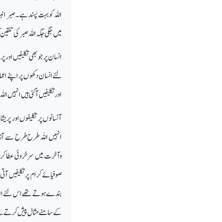
اللہ کو بہت پسند ہے ۔صبر ان
میں جگی جگہ اللہ صبر کی تلقین
انسان پر جو بھی تکلیفیں اور پری
لئے انسان دکھوں پر اپنے اعما
اور تکلیفیں آگئی ہیں انہیں ا
آنسانوں پر تکلیفوں اور پریش
انہیں اللہ طرح طرح سے آزما
وآخرت میں سرخروئی عطا کرتا
صوفیائے کرام پر تکلیفیں آتی
بندے ہوتے تھے اس لئے ان پر
کے سامنے مثال پیش کرتے تھے۔