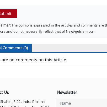
Submit
laimer:
The opinions expressed in the articles and comments are th
ors and do not necessarily reflect that of NewAgeIslam.com
al Comments (
0
)
 are no comments on this Article
ct Us
Newsletter
 Shahin, E-22, Indra Prastha