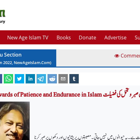
New Age Islam TV
Books
Donate
Advertise
Su
u Section
Comme
un
2022
, NewAgeIslam.Com)
Rewards of Patience  اسلام میں صبر وتحمل کی فضیلت
ت ہے۔ یہ حیوانوں میں نہیں جاتی ۔ مصیبتوں, پریشانیوں اور دکھوں پر صبر کرنا