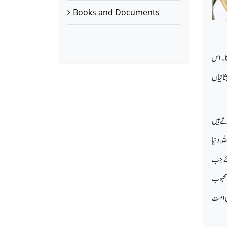
Books and Documents
رتا۔ اس
شانیاں
تے ہیں
ہ دنیا
لئے جب
 محبوب
نی امت