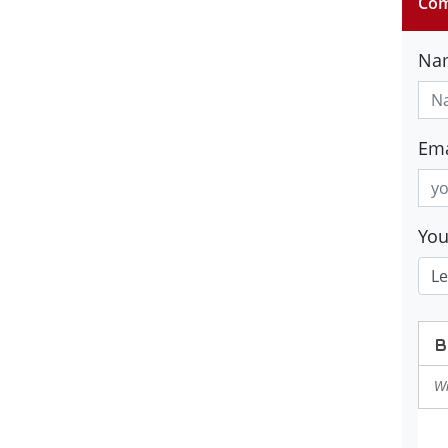
Com
Na
Ema
Yo