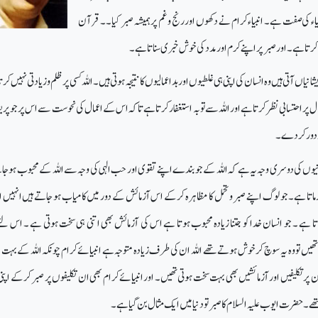
بیاء کی صفت ہے۔ انبیاء کرام نے دکھوں اور رنج وغم پر ہمیشہ صبر کیا۔ ۔ قرآن
 کرتا ہے ۔ اور صبر پر اپنے کرم اور مدد کی خوش خبری سناتا ہے ۔
شانیاں آتی ہیں وہ انسان کی اپنی ہی غلطیوں اور بداعمالیوں کا نتیجہ ہوتی ہیں۔ اللہ کسی پر ظلم و زیادتی نہیں ک
ل پر احتسابی نظر کرتا ہے اور اللہ سے توبہ استغفار کرتا ہے تاکہ اس کے اعمال کی نحوست سے اس پر جو پری
للہ دور کردے۔
انیوں کی دوسری وجہ یہ ہے کہ اللہ کے جوبندے اپنے تقوی اور حب الہی کی وجہ سے اللہ کے محبوب ہوجا
تا ہے ۔جو لوگ اپنے صبر وتحمل کا مظاہرہ کرکے اس آزمائش کے دور میں کامیاب ہو جاتے ہیں انہیں الل
 ہے ۔ جو انسان خدا کو جتنا زیادہ محبوب ہوتا ہے اس کی آزمائش بھی اتنی ہی سخت ہوتی ہے ۔ اس 
 تھیں تو وہ یہ سوچ کر خوش ہوتے تھے اللہ ان کی طرف زیادہ متوجہ ہے انبیائے کرام چونکہ اللہ کے بہت
 تکلیفیں اور آزمائشیں بھی بہت سخت ہوتی تھیں۔ اور انبیائے کرام بھی ان تکلیفوں پر صبر کرکے اپ
 حضرت ایوب علیہ السلام کا صبر تو دنیا میں ایک مثال بن گیا ہے۔