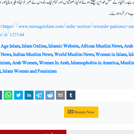
 انبیاء کے نقش قدم پر چلتے ہوئے اولیاء صوفیوں اور تمام نیک بندوں نے صبر کو اپنا وطیرہ بنایا اور دن
اب و سرخرو ہوئے۔
:
https://www.newageislam.com/urdu-section/rewards-patience-en
am/d/127144
Age Islam
,
Islam Online
,
Islamic Website
,
African Muslim News
,
Arab
 News
,
Indian Muslim News
,
World Muslim News
,
Women in Islam
,
Is
inism
,
Arab Women
,
Women In Arab
,
Islamophobia in America
,
Musli
t
,
Islam Women and Feminism
Donate Now