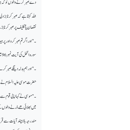
دے صبر کرنے والوں کو کہ جب 
اللہ کہتا ہے کہ صبر کرنا بزد
نقصان یا تکلیف پر صبر کرنا بڑے دل 
۔" اور اگر تم صبر کرو اور پرہ
سورہ النحل کی آیت نمبر 96 میں صبر کی فضیلت یوں بیان کی گئی ہے۔
۔"اور ہم بدلہ دینگے صبر کرن
حضرت موسی علیہ السلام نے بھی اپنی
۔"موسی نے کہا اپنی قوم سے م
میں بھلائی ھے ڈرنے والوں
مندرجہ بالا چند آیات سے قر