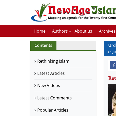
Home
Authors
About us
Archives
Contents
Urd
(
1
J
Rethinking Islam
Latest Articles
New Videos
Latest Comments
Popular Articles