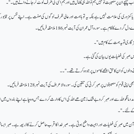
پہنچے ان پر مصیبت تو کہیں ہم تو اللہ ہی کا مال ہیں اور ہم اسی کی طرف لوٹ کر جانے والے ہیں۔"۔
لی یا کمزوری کی علامت نہیں ہے بلکہ یہ تو باہمت اور عالی ظرف لوگوں کی صفت ہے۔ اپنے نفس پر قابو رکھ
گردے کا کام ہے ۔ سورہ آل عمران کی آیت نمبر 186 ملاحظہ فرمائیں۔
یزگاری تو یہ ہمت کے کام ہیں "۔
ے والوں کو ان کا حق اچھے کاموں پر جو وہ کرتے تھے۔ "۔۔
 قوم کو مصیبتوں پر صبر کرنی کی تلقین کی۔ سورہ الاعراف کی آیت نمبر 128 ملاحظہ فرمائیں۔
دد مانگو اللہ سے اور صبر کرو بے شک زمین ھے اللہ کی اس کا وارث کردے جس وہ چاہے اپنے بندوں میں ا
 کے لئے۔"۔
آن میں صبر کی فضیلت اور اہمیت واضح ہوتی ہے۔ صبر خدا کا قرب حاصل کرنے کا ذریعہ ہے۔ صبر ابسا