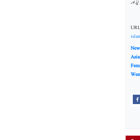
یا,اور
URL
isl
New 
Asia
Fem
Wes