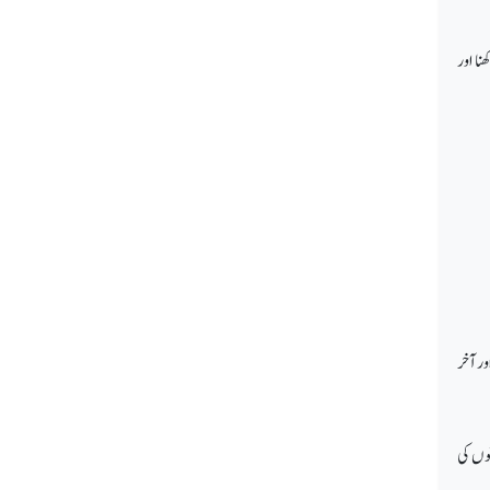
نا اور
ور آخر
نوں کی