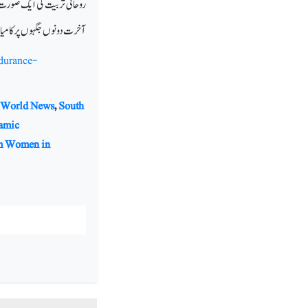
روحانی تربیت کی ایک صورت ہے۔
آخرت دونوں جگہوں پر کامی
durance-
 World News
,
South
lamic
m Women in