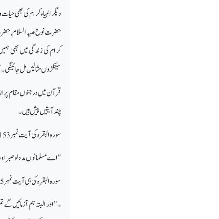
دیگر انبیاء کرام کی بھی حیات
حضرت نوح علیہ السلام, حضرت 
کرام کی زندگی میں بھی ہمیں 
سینکڑوں مثالیں مل جائینگی۔
قرآن میں درجنوں مقام پر الل
چند آیتیں پیش ہیں۔
سورہ البقرہ کی آیت نمبر 153 ملاحظہ کریں۔
"اے مسلمانوں مدد لو صبر ا
سورہ البقرہ کی ہی آیت نمبر 155 اور 156 ملاحظہ فرمائیں۔
۔"اور البتہ ہم آزمائیں گے