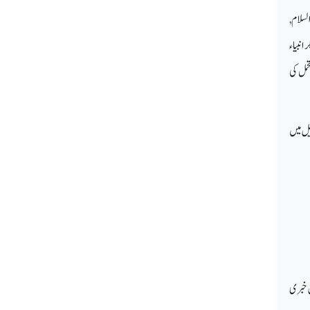
لسلام,
انبیاء
حمل کی
یل میں
 خبری