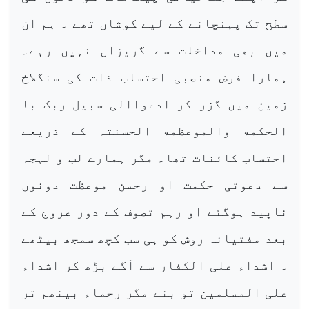
سطح تک پہنچانے کے لیے کوشاں تھے ۔ ہم ان
میں بھی مداخلت سے گریزاں نہیں رہے۔
ہمارا فرض منصبی احتساب ذات کی سنگلاخ
زمین میں گزر کر ادعواالی سبیل ربک با
الحکمۃ والموعظمۃ الحسنتہ کے ذریعے
احتساب کائنات تھا۔ مگر ہمارے لب و لہجہ
سے دعوتی حکمت او رحسن موعظت دونوں
ناپید ہوگئے او رہم تصوف کے دور عروج کے
بعد مفتیانہ روش کو ہی سب کچھ سمجھ بیٹھے
۔ اشداء علی الکفار سے آگے بڑھ کر اشداء
علی المسلمین تو بنے مگر رحماء بینھم تر