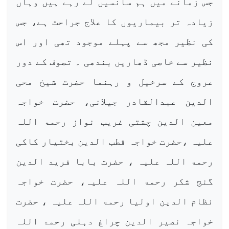
جس زمانے میں ہم سانسیں لے رہے ہیں وہاں
زیادہ تر بیماریوں کا علاج جراحت ہے، جس
کی نظیر مجھ سے پہلے موجود تھی اور اس
نظیر سے خاصی ڈھاریں بندھی ۔ تصوف کے دور
عروج کے سرخیل و رہنما حضرت شیخ محی
الدین عبدالقادر جیلانی، حضرت خواجہ
معین الدین چشتی غریب نواز رحمۃ اللہ
علیہ ،حضرت خواجہ قطب الدین بختیار کاکی
رحمۃ اللہ علیہ ، حضرت بابا فرید الدین
گنج شکر رحمۃ اللہ علیہ، حضرت خواجہ
نظام الدین اولیا رحمۃ اللہ علیہ ، حضرت
خواجہ نصیر الدین چراغ دہلی رحمۃ اللہ