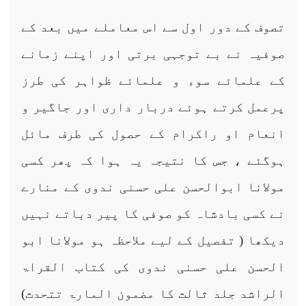
تصوف کے دور اول سے اس معاملے میں بعد کے
صوفیہ نے بے توجہی برتی اور اپنے زمانے
کے علمائے سوء و علمائے ظواہر کی طرز
پرعمل کرتے ہوئے دربار داری اور جاگیر و
انعام او راکرام کے حصول کی طرف مائل
ہوگئے ، جس کا نتیجہ یہ ہوا کہ پھر کسی
مولانا ابوالحسن علی حسنی ندوی کے منارے
نے کسی بادشاہ کو صوفی کا پیر دباتے نہیں
دیکھا ( تفصیل کے لیے ملاحظہ ہو مولانا ابو
الحسن علی حسنی ندوی کی کتاب القراۃ
الراشد جلد ثالث کا مضمون المارۃ تتحدث)