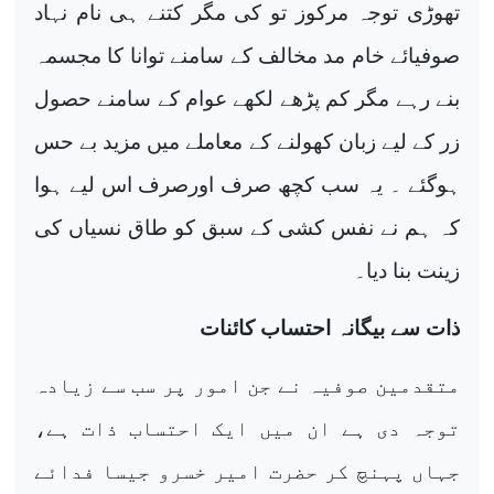
تھوڑی توجہ مرکوز تو کی مگر کتنے ہی نام نہاد
صوفیائے خام مد مخالف کے سامنے توانا کا مجسمہ
بنے رہے مگر کم پڑھے لکھے عوام کے سامنے حصول
زر کے لیے زبان کھولنے کے معاملے میں مزید بے حس
ہوگئے ۔ یہ سب کچھ صرف اورصرف اس لیے ہوا
کہ ہم نے نفس کشی کے سبق کو طاق نسیاں کی
زینت بنا دیا۔
ذات سے بیگانہ احتساب کائنات
متقدمین صوفیہ نے جن امور پر سب سے زیادہ
توجہ دی ہے ان میں ایک احتساب ذات ہے،
جہاں پہنچ کر حضرت امیر خسرو جیسا فدائے