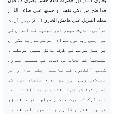
بخاری 12:1) اور حضرت امام حسن بصری کے قول
قدا فلح من ذکی نفسہ و حملھا علی طاعۃ اللہ (
معلم التنزیل علی ھامش الخازن 21:8)جیسی آیات
قرآنی، حدیث نبوی اور صوفیہ کے اقوال کو
ہم اپنی زبانوں سے ادا تو کرتے رہے مگر ان
پر عمل کرنے کی طرف مائل نہیں ہوسکے ۔
نتیجتاً قد لحاب من دسھا کی تنبیہ ہماری
کھلی آنکھوں کے سامنے اپنے بال و پر
پھیلاتی رہی اور ہم پدرم سلطان بود کی
افیم کھا کر اس کے نشے میں مست الست رہے۔
لہک لہک کر غوث پاک ، خواجہ غریب نواز،
خواجہ بختیار کاکی، بابا فرید اور خواجہ