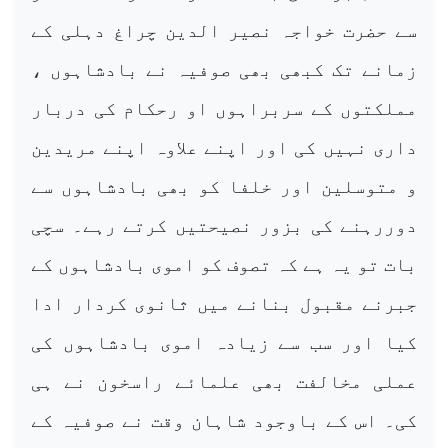
سے حضرت خواجہ نصیر الدین چراغ دہلی کے
زمانے تک کبھی بھی صوفیہ نے بادشاہوں ،
مملکتوں کے سربراہوں او رحکام کی دربار
داری نہیں کی اور اپنے علاوہ اپنے مریدین
و متوسلین اور خلفا کو بھی بادشاہوں سے
دوررہنے کی بزور نصیحتیں کرتے رہے۔ سچی
بات تو یہ ہے کہ تصوف کو اموی بادشاہوں کے
جبرنے مقبول بنانے میں ثانوی کردار ادا
کیا اور سب سے زیادہ اموی بادشاہوں کی
عملی مخالفت بھی علمائے راسخون نے ہی
کی۔ اس کے باوجود شاہان وقت نے صوفیہ کے