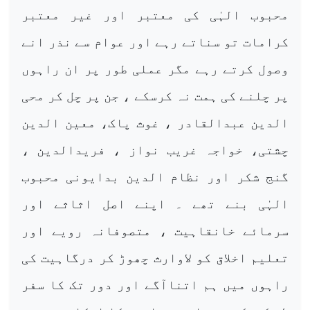
محبوب الہٰی کی معتبر اور غیر معتبر
کرامات تو سناتے رہے اور عوام سے نذر انے
وصول کرتے رہے مگر عملی طور پر ان راہوں
پر چلنے کی ہمت نہ کرسکے ، جن پر چل کر محی
الدین عبدالقادر ، غوث پاک، معین الدین
چشتی، خواجہ غریب نواز ، فریدالدین ،
گنج شکر اور نظام الدین بدایونی محبوب
الہٰی بنے تھے ۔ اپنے اصل اثاثے اور
سرمائے خانقاہیت ، متصوفانہ رویے اور
تعلیم اخلاق کو لاوارث چھوڑ کر درگاہیت کی
راہوں میں ہم اتناآگے اور دور تک کا سفر