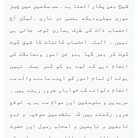
شیخ بھی پکار اٹھتا ہے ۔ سب سکھین میں چیز
موری میلی،دیکھ ہنسی نر ناری ۔لیکن آج
احتساب ذات کی طرف ہماری توجہ جاتی ہی
نہیں ۔ البتہ احتساب کائنات کا شوق کوٹ
کوٹ کر بھر گیا ہے، جن امور ومعاملات کی
انجام دہی کے لیے ہم کو کمر بستہ نہیں
ہوتے ان تمام امور کو اپنے سامنے والے سے
انجام دلوانے کے خواہاں ضرور رہتے ہیں ۔
مریدین و متوسلین اور عوام سے ہم یہ توقع
ضرور رکھتے ہیں کہ متقدمین صوفیہ ، تبع
تابعین ، تابعین ، اصحاب رسول اور حضرت
رسول اللہ صلی اللہ علیہ وسلم کی