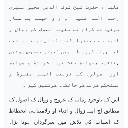
علیہ ، حضرت شیخ شرف الدین یحییٰ منیری
رحمۃ اللہ علیہ او ران جیسے بے شمار
صوفیائے کرام نے سفینہ تصوف کو زوال و
ادبا ء سے محفوظ رکھنے کے لیے بند باندھے
او رجہاں کہیں طنابیں ڈھیلی محسوس ہوئیں
،تنقید ،مواعظ سخت ترین شرائط و ضوابط
اور اصولوں کے ذریعے انہیں مضبوط و
مستحکم کرنے کی جانکاہ کوششیں کیں ۔
اس کے باوجود زمانے کے عروج و زوال کے اصول کے
مطابق آج اپنے زوال و ادباء او رلامتناہی انحطاط
کے اسباب کی تلاش میں سرگرداں ہونا پڑا۔