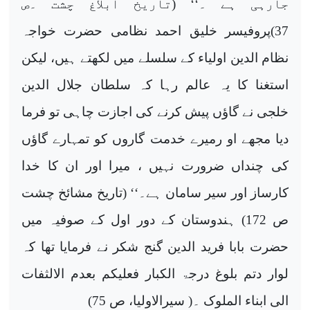
جارہی ہے ۔‘‘ (تاریخ ابلاغ چشت ۔ص
37)پروفیسر خلیق احمد نظامی حضرت خواجہ
نظام الدین اولیاء کے سلسلے میں لکھتے ہیں، لیکن
استغنا کا یہ عالم رہا کہ سلطان جلال الدین
خلجی نے گاؤں پیش کرنے کی اجازت چاہی تو فرما
دیا مجھے او رمیرے خدمت گاروں کو تمہارے گاؤں
کی چنداں ضرورت نہیں ، میرا اور ان کا خدا
کارساز اور سیر سامان ہے۔‘‘ (تاریخ مشائخ چشت
ص 172) ہندوستان کے دور اول کے صوفیہ میں
حضرت بابا فرید الدین گنج شکر نے فرمایا تھا کہ
لوار دتم بلوغ درجۃ الکبار فعلیکم بعدم الالثفات
الی ابناء الملوک ۔( سیرالاولیا، ص 75)