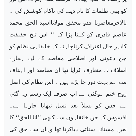
کو بھی ظلمات کا نام دینے کی ناکام کوشش کی ۔
بالآخرمعاصرنا قدو محقق مولانااسید الحق محمد
عاصم قادری کو کہنا پڑا کہ ’’ اس تلخ حقیقت
کابہر حال اعتراف کرناچاہئے کہ خانقاہی نظام کو
جن دعوتی اور اصلاحی مقاصد کے لیے ہمارے
اسلاف نے متعارف کرایا تھا ان مقاصد اور اہداف
سے ہم بہت دور جا پڑے ہیں ۔ اس نظام کی اصل
روح ختم ہوگئی ہے اب صرف ایک رسم رہ گئی
ہے جس کو نسلاً بعد نسل نبھایا جارہا ہے۔
افسوس کہ جن خانقاہوں سے کبھی ’’انا الحق‘‘ کا
نعرہ مستانہ سنائی دیاکرتا تھا وہاں سے حق کی