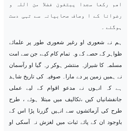
اھم رکعا سجدا یبتغون فضلا من اللہ و
رضوانا کے ا وصاف صحابیانہ سے تہی دست
ہوگئے ۔
ہم نے شعوری او رغیر شعوری طور پر علمائے
ظواہر کے حصے کے وہ تمام کام کیے، جن سے امت
مسلمہ کا شیرازہ منتشر ہوکر رہ گیا او رآسمان
نے ہمیں زمین پر دے مارا۔ صوفیہ کی تاریخ شاہد
ہے کہ انہوں نے مدعو اقوام کے لیے عملی
جانفشانیاں کیں ،تکالیف میں مبتلا ہوئے ، طرح
طرح کی آزمائشوں سے انہیں گزرنا پڑا اس کے
باوجود ان کے پائے ثبات میں لغزش نہ آسکی او