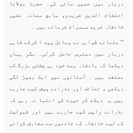
دربار میں جبیں سائی کی۔ حضرت مولانا
احتشام الدین فریدی، سابق سجادہ نشیں
خانقاہ فرید سہسرام فرماتے ہیں ۔
’’ علمائے ظواہر نے وسائل پید ا کرکے شاہی
دربار میں دسترس حاصل کرلی۔ مگر یہاں
دیکھا کہ بادشاہ وست خود ہی چشتی بزرگ کے
معتقد ہیں ۔ آستانوں میں ایک بھیڑ لگی
دیکھی ، تحائف اور نذرانے پیش کیے جارہے
ہیں یہ دیکھ کر حیرت کی انتہا نہ رہی کہ
نذرانے واپس کیے جارہے ہیں اور قبولیت
کے لیے خانقاہ کے خادموں سے سفارش کرائی