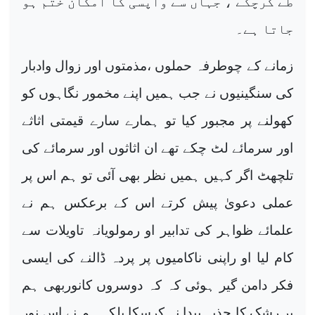
طے کرچکے ، جہاں سے واپسی کا امکان ختم ہو
جاتا ہے۔
زمانے کے چوطرفہ حملوں ،مذمتوں اور زوال وادبار
کی سنگینیوں نے جب ہمیں اپنے مخمور نگاہوں کو
کھولنے پر مجبور کیا تو ہمارے سارے قیمتی اثاثے
اور سرمائے لٹ چکے تھے ان اثاثوں اور سرمائے کی
تلچھٹ اگر کہیں ہمیں نظر بھی آئی تو ہم اس پر
عملی دعویٰ پیش کرتے اس کے برعکس ہم نے
علمائے ظواہر کی تدابیر او رمولویانہ تاویلات سے
کام لیا او راپنی ناکامیوں پر پردہ ڈالنے کی ایسی
فکر دامن گیر ہوئی کہ کہ دوسروں کانوربھی ہم
پر رشک کا جذبہ پیدا نہ کرسکا بلکہ ہم نے اس نور