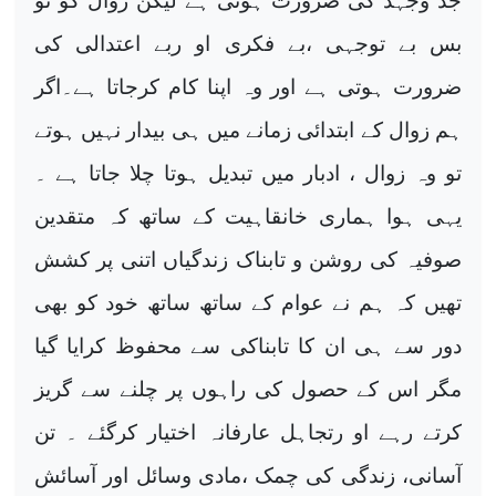
جد وجہد کی ضرورت ہوتی ہے لیکن زوال کو تو
بس بے توجہی ،بے فکری او ربے اعتدالی کی
ضرورت ہوتی ہے اور وہ اپنا کام کرجاتا ہے۔اگر
ہم زوال کے ابتدائی زمانے میں ہی بیدار نہیں ہوتے
تو وہ زوال ، ادبار میں تبدیل ہوتا چلا جاتا ہے ۔
یہی ہوا ہماری خانقاہیت کے ساتھ کہ متقدین
صوفیہ کی روشن و تابناک زندگیاں اتنی پر کشش
تھیں کہ ہم نے عوام کے ساتھ ساتھ خود کو بھی
دور سے ہی ان کا تابناکی سے محفوظ کرایا گیا
مگر اس کے حصول کی راہوں پر چلنے سے گریز
کرتے رہے او رتجاہل عارفانہ اختیار کرگئے ۔ تن
آسانی، زندگی کی چمک ،مادی وسائل اور آسائش