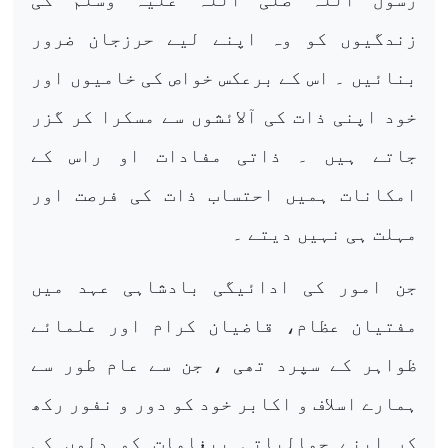
زندگیوں کو وہ اپنے لیے حرزجان ضرور
بنائیں ۔ اس کے برعکس خواص کی خامیوں اور
خود اپنی ذات کی آلائشوں سے مسکرا کر گزر
جاتے ہیں ۔ ذاتی مفادات او راس کے
امکانات ہمیں احتساب ذات کی فرصت اور
مہلت ہی نہیں دیتے ۔
جن امور کی ادائیگی بادشاہی عہد میں
مفتیان عظام، قاضیان کرام اور علمائے
ظواہر کے سپرد تھی ، جن سے عام طور سے
ہمارے اسلاف و اکابر خود کو دور و نفور رکھ
کر اپنے جمالیاتی پیغامات کو دلوں کی