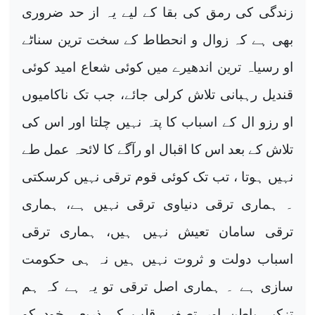
زندگی کی رمق کی بقا کے لیے یہ از حد ضروری
بھی ہے کہ زوال و انحطاط کے سخت ترین سناٹے
او رسیاہ ترین اندھیرے میں کوئی شعاع امید کوئی
قندیل رہبانی تلاش کرلی جائے، جب تک ناکامیوں
او رزو ال کے اسباب کا پتہ نہیں چلتا اور اس کی
تلاش کے بعد اس کا اقبال او رآگے کا لائحہ عمل طے
نہیں ہوتا ، تب تک کوئی قوم ترقی نہیں کرسکتی
۔ ہماری ترقی دنیاوی ترقی نہیں ہے، ہماری
ترقی سامان تعیش نہیں ہیں، ہماری ترقی
اسباب دولت و ثروت نہیں ہیں نہ ہی حکومت
سازی ہے ۔ ہماری اصل ترقی تو یہ ہے کہ ہم
تزکیہ باطن اور تصفیہ قلب کے ذریعے خود کو