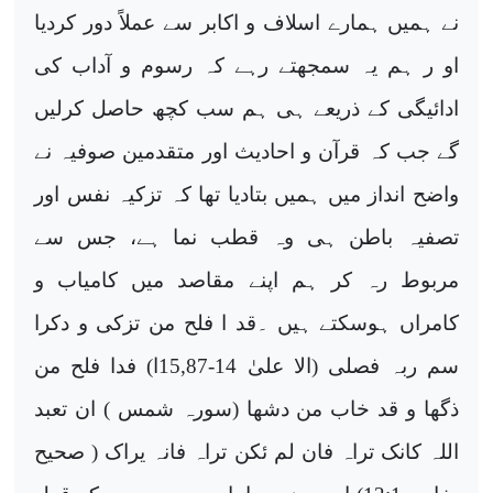
نے ہمیں ہمارے اسلاف و اکابر سے عملاً دور کردیا
او ر ہم یہ سمجھتے رہے کہ رسوم و آداب کی
ادائیگی کے ذریعے ہی ہم سب کچھ حاصل کرلیں
گے جب کہ قرآن و احادیث اور متقدمین صوفیہ نے
واضح انداز میں ہمیں بتادیا تھا کہ تزکیہ نفس اور
تصفیہ باطن ہی وہ قطب نما ہے، جس سے
مربوط رہ کر ہم اپنے مقاصد میں کامیاب و
کامراں ہوسکتے ہیں ۔قد ا فلح من تزکی و دکرا
سم ربہ فصلی (الا علیٰ 14-15,87ا) فدا فلح من
ذگھا و قد خاب من دشھا (سورہ شمس ) ان تعبد
اللہ کانک تراہ فان لم ئکن تراہ فانہ یراک ( صحیح