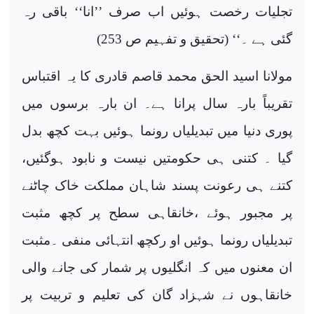
تجلیات رخصت ہوئیں اب صرف ’’انا‘‘ باقی رہ
گئی ہے ۔‘‘ (تحقیق و تفہیم ص 253)
مولانا اسید الحق محمد قاصم قادری کا یہ اقتباس
تقریباً بارہ سال پرانا ہے۔ ان بارہ برسوں میں
پوری دنیا میں تبدیلیاں رونما ہوئیں بہت کچھ بدل
گیا ۔ کتنی ہی حکومتیں نیست و نابود ہوگئیں،
کتنے ہی رعونت پسند شاہان مملکت خاک چاٹنے
پر مجبور ہوئے ،خانقاہی سطح پر کچھ مثبت
تبدیلیاں رونما ہوئیں او رکچھ انتہائی منفی ۔مثبت
ان معنوں میں کہ انگلیوں پر شمار کی جانے والی
خانقاہوں نے شہزاد گان کی تعلیم و تربیت پر