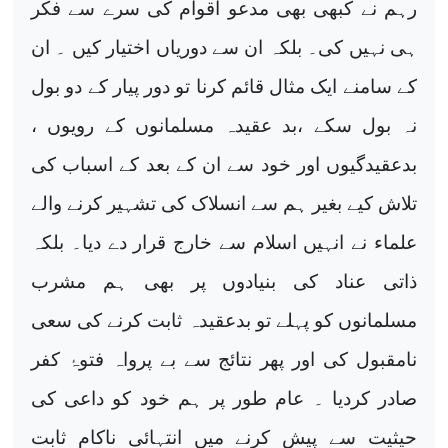
رہم نے کبھی بھی مدعو اقوام کی سرے سے فکر
ہی نہیں کی۔ بلکہ ان سے دوریاں اختیار کیں ۔ ان
کے سامنے ایک مثال قائم کرنا تو دور پیار کے دو بول
نہ بول سکے ،بد عقیدہ مسلمانوں کے رویوں ،
بدعقیدگیوں اور خود سے ان کے بعد کے اسباب کی
تلاش کیے بغیر ہم سے انسلاک کی تشہیر کرنے والے
علماء نے انہیں اسلام سے خارج قرار دے دیا۔ بلکہ
ذاتی عناد کی بنیادوں پر بھی ہم مشرب
مسلمانوں کو پہلے تو بدعقیدہ ثابت کرنے کی سعی
نامقبول کی اور پھر نتائج سے بے پرواہ فتوۂ کفر
صادر کردیا ۔ عام طور پر ہم خود کو داعی کی
حیثیت سے پیش کرنے میں انتہائی ناکام ثابت