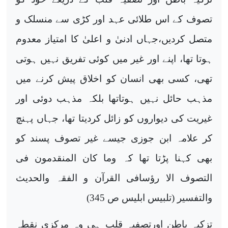
تصوف کے اس طلائی عہد اور کڑی سے منسلک و
متصل کردیں،جہاں ادنیٰ و اعلیٰ کا امتیاز معدوم
ہوتا تھا، اپنے اور غیر میں کوئی تفریق نہیں ہوتی
تھی، کسی بھی انسان کو اخلاق پیش کرنے میں
مذہب حائل نہیں ہوتاتھا بلکہ مذہب دوئی اور
غیریت کی دیواروں کو زائل کردیتا تھا، جہاں پہنچ
کر علامہ ابن جوزی جیسے غیر تصوف پسند کو
بھی کہنا پڑتا تھا کہ وما کان المنقدمون فی
التصوف الا رؤسافی القرآن و الفقہ والحدیث
والتفسیر (تلبیس ابلیس ص 345)
تزکیہ باطن اورتصفیہ قلب ہی وہ مرکزی نقطہ