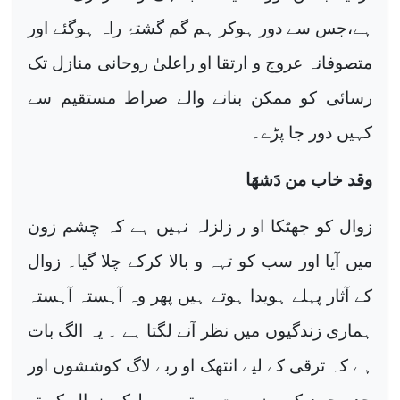
ہے،جس سے دور ہوکر ہم گم گشتۂ راہ ہوگئے اور
متصوفانہ عروج و ارتقا او راعلیٰ روحانی منازل تک
رسائی کو ممکن بنانے والے صراط مستقیم سے
کہیں دور جا پڑے۔
وقد خاب من دَشھَا
زوال کو جھٹکا او ر زلزلہ نہیں ہے کہ چشم زون
میں آیا اور سب کو تہہ و بالا کرکے چلا گیا۔ زوال
کے آثار پہلے ہویدا ہوتے ہیں پھر وہ آہستہ آہستہ
ہماری زندگیوں میں نظر آنے لگتا ہے ۔ یہ الگ بات
ہے کہ ترقی کے لیے انتھک او ربے لاگ کوششوں اور