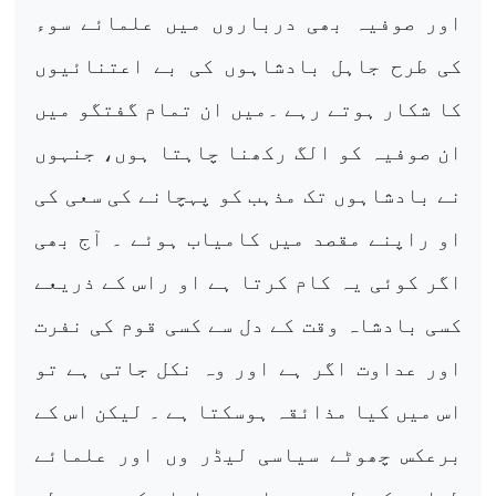
اور صوفیہ بھی درباروں میں علمائے سوء
کی طرح جاہل بادشاہوں کی بے اعتنائیوں
کا شکار ہوتے رہے ۔میں ان تمام گفتگو میں
ان صوفیہ کو الگ رکھنا چاہتا ہوں، جنہوں
نے بادشاہوں تک مذہب کو پہچانے کی سعی کی
او راپنے مقصد میں کامیاب ہوئے ۔ آج بھی
اگر کوئی یہ کام کرتا ہے او راس کے ذریعے
کسی بادشاہ وقت کے دل سے کسی قوم کی نفرت
اور عداوت اگر ہے اور وہ نکل جاتی ہے تو
اس میں کیا مذائقہ ہوسکتا ہے ۔ لیکن اس کے
برعکس چھوٹے سیاسی لیڈر وں اور علمائے