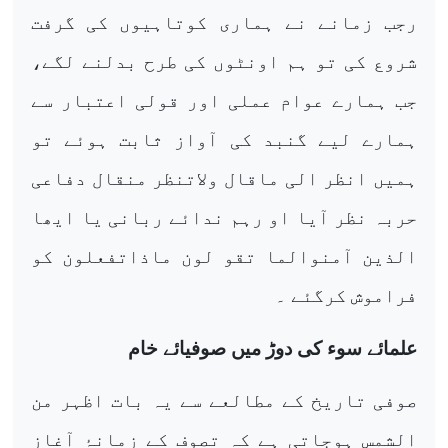
رجب زمانے نے ہماری کوتاہیوں کی گرفت
شروع کی تو ہم اونٹوں کی طرح بدلنے لگے،
جب ہمارے عوام عملی اور قولی اعتبار سے
ہمارے لیے گنبد کی آواز ثابت ہوئے تو
ہمیں انظر الی ماقال ولاتنظر منقال دفاعی
حربہ نظر آیا او رہم ندائے ربانی یا ایھا
الذین آمنوالما تقو لون ماذاتفعلون کو
فراموش کرگئے ۔
علمائے سوء کی دوڑ میں صوفیائے خام
صوفی تاریخ کے مطالعے سے یہ بات اظہر من
الشمس ہوجاتی ہے کہ تصوف کے زمانۂ آغاز