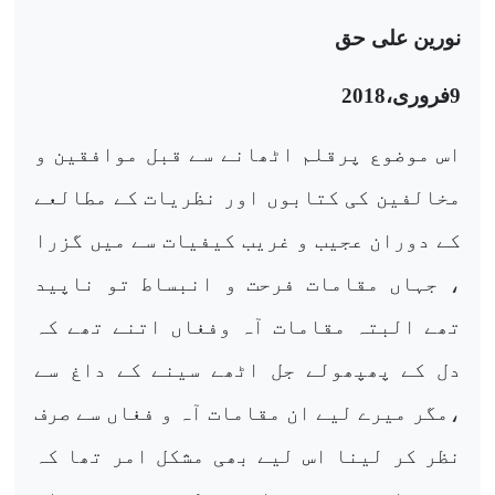
نورین علی حق
9
فروری،2018
اس موضوع پرقلم اٹھانے سے قبل موافقین و
مخالفین کی کتابوں اور نظریات کے مطالعے
کے دوران عجیب و غریب کیفیات سے میں گزرا
، جہاں مقامات فرحت و انبساط تو ناپید
تھے البتہ مقامات آہ وفغاں اتنے تھے کہ
دل کے پھپھولے جل اٹھے سینے کے داغ سے
،مگر میرے لیے ان مقامات آہ و فغاں سے صرف
نظر کر لینا اس لیے بھی مشکل امر تھا کہ