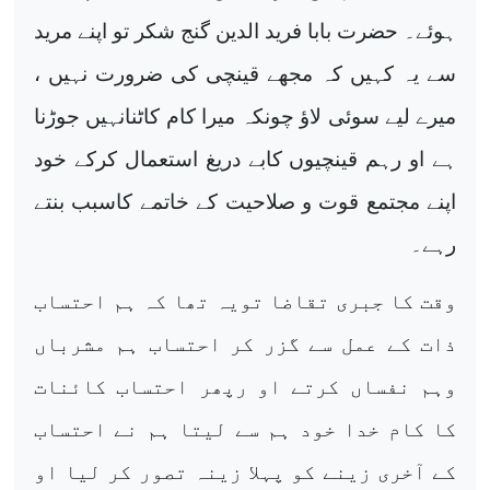
ہوئے۔ حضرت بابا فرید الدین گنج شکر تو اپنے مرید
سے یہ کہیں کہ مجھے قینچی کی ضرورت نہیں ،
میرے لیے سوئی لاؤ چونکہ میرا کام کاٹنانہیں جوڑنا
ہے او رہم قینچیوں کابے دریغ استعمال کرکے خود
اپنے مجتمع قوت و صلاحیت کے خاتمے کاسبب بنتے
رہے۔
وقت کا جبری تقاضا تویہ تھا کہ ہم احتساب
ذات کے عمل سے گزر کر احتساب ہم مشرباں
وہم نفساں کرتے او رپھر احتساب کائنات
کا کام خدا خود ہم سے لیتا ہم نے احتساب
کے آخری زینے کو پہلا زینہ تصور کر لیا او