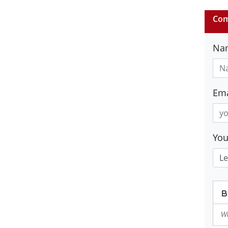
Com
Na
Ema
Yo