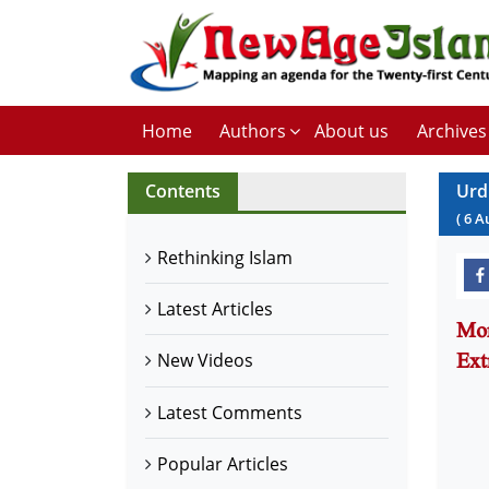
Home
Authors
About us
Archives
Contents
Urd
(
6
A
Rethinking Islam
Latest Articles
Mor
New Videos
Latest Comments
Popular Articles