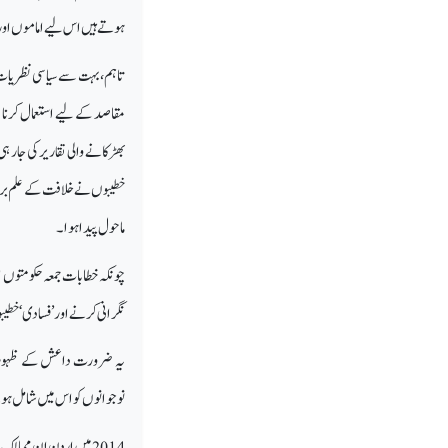
ہوتے ہیں اس لیے اماموں اور 
تاہم، بہت سے سیاسی نظریات و
مقاصد کے لیے استعمال کرنا 
بھڑکانے والی تقاریر کی جار
خطیبوں نے خلافت کے علم بردا
ماحول پیدا ہوا۔
چونکہ خطابات جمعہ حکومتوں ا
نگرانی کرنے اور ’فسادی‘ خطی
یہ ضرورت داعش کے ظہور کے 
نوجوانوں کو اس میں شامل ہ
2014 میں اردن ان ممال