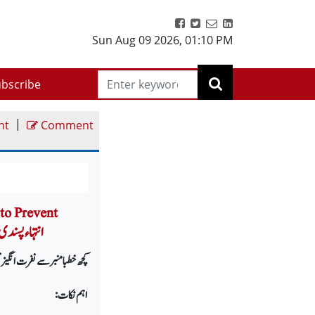
Sun Aug 09 2026
,
01:10 PM
bscribe
|
nt
Comment
to Prevent
Extremism انت
کچھ خطبا منبر سے نفرت انگیز 
اہم نکات: