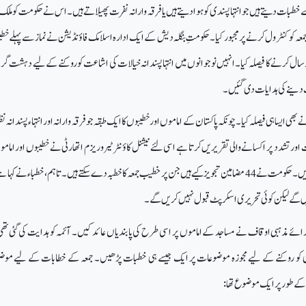
 خطبات دیتے ہیں جو انتہا پسندی کو ہوا دیتے ہیں یا فرقہ وارانہ نفرت پھیلاتے ہیں۔ اس نے حکومت کو ملک 
عہ کو کنٹرول کرنے پر مجبور کیا۔ حکومتِ بنگلہ دیش کے ایک ادارہ اسلامک فاؤنڈیشن نے نماز سے پہلے خطی
ال کرنے کا فیصلہ کیا۔ انہیں نوجوانوں میں انتہا پسندانہ خیالات کی اشاعت کو روکنے کے لیے دہشت گر
 دینے کی ہدایات دی گئیں۔
 نے بھی ایسا ہی فیصلہ کیا۔ چونکہ پاکستان کے اماموں اور خطیبوں کا ایک طبقہ جو فرقہ وارانہ اور انتہاء پسندانہ
 اور تشدد پر اکسانے والی تقریریں کرتا ہے اسی لئے نیشنل کاؤنٹر ٹیروریزم اتھارٹی نے خطیبوں اور اما
خطابات پر پابندیاں عائد کر دیں۔ حکومت نے 44 مضامین تجویز کیے ہیں جن پر خطیب جمعہ کا خطبہ دے سکتے ہیں۔ تاہم، خطباء نے کہا
گے لیکن کوئی تحریری اسکرپٹ قبول نہیں کریں گے۔
ت برائے مذہبی اوقاف نے مساجد کے اماموں پر اسی طرح کی پابندیاں عائد کیں۔ آئمہ کو ہدایت کی گئی تھی
ی کو روکنے کے لیے مجوزہ موضوعات پر ایک جیسے ہی خطبات پڑھیں۔ جمعہ کے خطابات کے لیے مو
 طور پر ایک موضوع تھا: