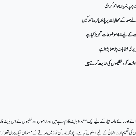
لانے اور رائے عامہ تیار کے لیے ایک مضبوط پلیٹ فارم رہے ہیں اور اماموں اور خطیبوں نے اس پلیٹ فارم
ں کی تعلیم اور رہنمائی کے لیے استعمال کیا ہے۔ چونکہ جمعہ کی نماز میں علاقے کے مسلمان ایک بڑی تعداد م