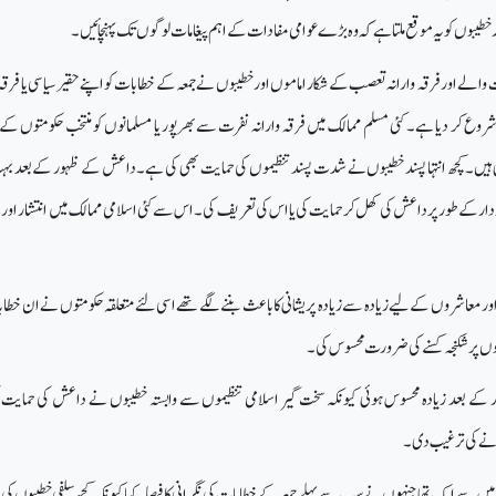
خطیبوں کو یہ موقع ملتا ہے کہ وہ بڑے عوامی مفادات کے اہم پیغامات لوگوں تک پہنچائیں۔
الے اور فرقہ وارانہ تعصب کے شکار اماموں اور خطیبوں نے جمعہ کے خطابات کو اپنے حقیر سیاسی یا فرقہ 
شروع کر دیا ہے۔ کئی مسلم ممالک میں فرقہ وارانہ نفرت سے بھرپور یا مسلمانوں کو منتخب حکومتوں ک
 ہی ہیں۔ کچھ انتہا پسند خطیبوں نے شدت پسند تنظیموں کی حمایت بھی کی ہے۔ داعش کے ظہور کے بعد 
ر کے طور پر داعش کی کھل کر حمایت کی یا اس کی تعریف کی۔ اس سے کئی اسلامی ممالک میں انتشار اور ت
ور معاشروں کے لیے زیادہ سے زیادہ پریشانی کا باعث بننے لگے تھے اسی لئے متعلقہ حکومتوں نے ان خطا
بوں پر شکنجہ کسنے کی ضرورت محسوس کی۔
بعد زیادہ محسوس ہوئی کیونکہ سخت گیر اسلامی تنظیموں سے وابستہ خطیبوں نے داعش کی حمایت ک
ونے کی ترغیب دی۔
ک میں سے ایک تھا جنہوں نے سب سے پہلے جمعہ کے خطابات کی نگرانی کا فیصلہ کیا کیونکہ کچھ سلفی خطیبوں کی