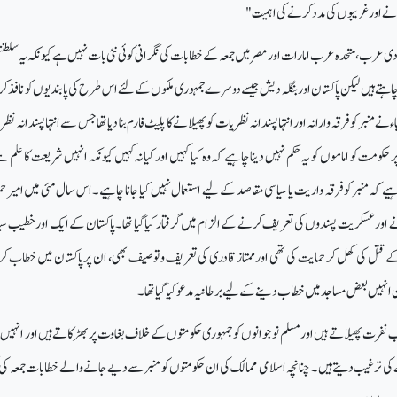
انے اور غریبوں کی مدد کرنے کی اہمیت"
ودی عرب، متحدہ عرب امارات اور مصر میں جمعہ کے خطابات کی نگرانی کوئی نئی بات نہیں ہے کیونکہ یہ سلطنت
چاہتے ہیں لیکن پاکستان اور بنگلہ دیش جیسے دوسرے جمہوری ملکوں کے لئے اس طرح کی پابندیوں کو نافذ کر
 نے منبر کو فرقہ وارانہ اور انتہا پسندانہ نظریات کو پھیلانے کا پلیٹ فارم بنا دیا تھا جس سے انتہا پسندانہ نظ
 حکومت کو اماموں کو یہ حکم نہیں دینا چاہیے کہ وہ کیا کہیں اور کیا نہ کہیں کیونکہ انہیں شریعت کا علم ہ
اہیے کہ منبر کو فرقہ واریت یا سیاسی مقاصد کے لیے استعمال نہیں کیا جانا چاہیے۔ اس سال مئی میں امیر حمز
 اور عسکریت پسندوں کی تعریف کرنے کے الزام میں گرفتار کیا گیا تھا۔ پاکستان کے ایک اور خطیب سی
ے قتل کی کھل کر حمایت کی تھی اور ممتاز قادری کی تعریف و توصیف بھی، ان پر پاکستان میں خطاب ک
کن انہیں بعض مساجد میں خطاب دینے کے لیے برطانیہ مدعو کیا گیا تھا۔
 نفرت پھیلاتے ہیں اور مسلم نوجوانوں کو جمہوری حکومتوں کے خلاف بغاوت پر بھڑکاتے ہیں اور انہ
کی ترغیب دیتے ہیں۔ چنانچہ اسلامی ممالک کی ان حکومتوں کو منبر سے دیے جانے والے خطابات جمعہ کی 