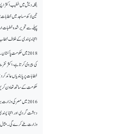
بنگلہ دیش میں خطیب اکثر ایسے
تین لاکھ مساجد میں خطابات جم
پہلے سے تحریر شدہ خطبات ارس
انتہاء پسندی کے خلاف خطاب
2018 میں حکومت پاکستان
کی پیروی کرتا ہے، اکثر نفرت
حکومت کے ساتھ تعاون کریں 
2016 میں مصر کی وزار
دہشت گردی اور انتہا پسند
وزارت طے کرے گی۔ مثال کے