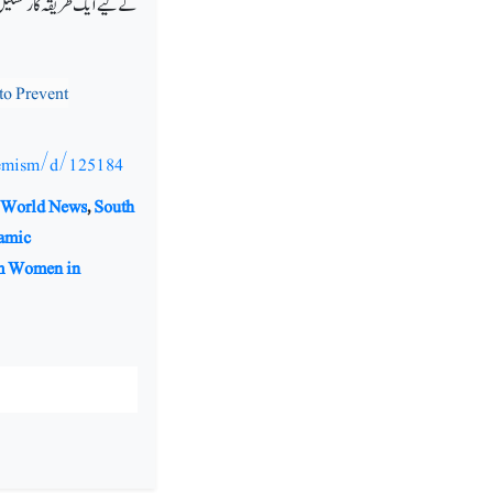
کے لیے ایک طریقہ کار تشکیل 
to Prevent
tremism/d/125184
 World News
,
South
lamic
m Women in