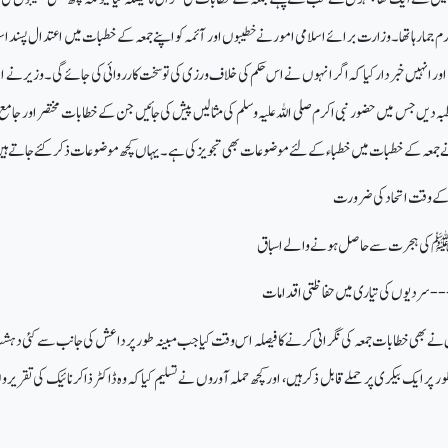
جما رہا تھا۔ وزارت برائے اسلامی امور نے خطیبوں اور آئمہ کو اپنے جمعہ کے خطبات میں اعتدال پسند اس
ور انہیں خبردار کیا کہ اگر انہوں نے اس حکم کی خلاف ورزی کی تو سخت کارروائی کی جائے گی۔ وزیر نے
رف 15 منٹ کا خطبہ دیں جس میں حضور نبی اکرم صلی اللہ علیہ وسلم کی مثالیں پیش کی جائیں جن کے خطابات مختصر اور جا
ے جمعہ کے خطبات میں خطباء کے لئے موضوعات بھی تجویز کی ہے۔ یہاں کچھ موضوعات ذکر کئے جاتے ہی
 دیش نے بھی خطابات جمعہ کی نگرانی کرنے کا فیصلہ اس وقت کیا جب مبینہ طور پر داعش کی جانب سے کئی دہ
پر ایک بیکری پر حملے قابل ذکر ہیں، اور کچھ حملہ آوروں نے تسلیم کیا کہ وہ ڈاکٹر ذاکر نائیک کی تقری