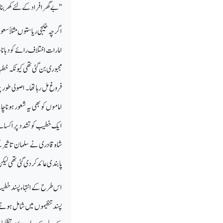
"بے گھر افراد کے لئے کھر بن
اگرچہ خلیجی ریاستوں مثلاً سع
امارات اختلاف رائے کو دبانا 
مجبوری بن گئی تھی کیونکہ خطباء
فروغ مل رہا تھا۔ اصولی طور پر
اماموں کو بھی یہ شعور ہونا چ
ایک خطیب کو تشدد پر اکسانے
شاہ قادری نے سلمان تاثیر ک
پابندی عائد کر دی گئی تھی لی
اس طرح کے انتہاء پسند خطیب
پسند تنظیموں میں شامل ہونے 