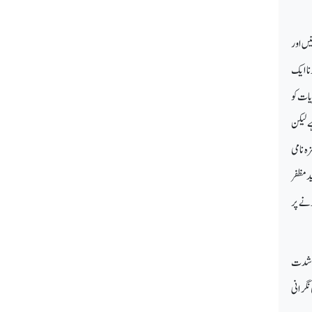
یں اور
نا ایک
ریات کو
ے لیکن
ہ نامی
د مظفر
رنے پر
یں شدت
نگرانی