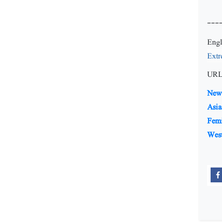
---
Engl
Ext
URL
New 
Asia
Fem
Wes