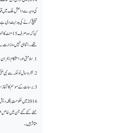
کی وجہ سے داعش ملک میں قدم 
تبلیغ کرنے کی ہدایت دی ہے ا
کہا کہ وہ ص
تھے۔ اتنا ہی نہیں، وزارت ن
1. سلامتی اور استحکام: بحران کے وقت اتحاد کی ضرورت
2. ہجرہ سال نو: مکہ سے نبی ﷺ کی ہجرت سے حاصل ہونے والے اسباق
3. برسات کے موسم کا آغاز--- سردیوں کی تیاری میں حفاظتی اقدامات
2016 میں حکومتِ بنگلہ
حملے کئے گئے جن میں خاص طور 
متاثر ہیں۔