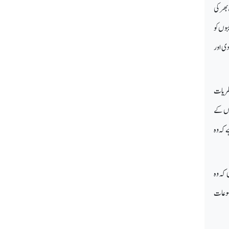
بھر کی
بوں کو
دی اور
 نظریات
موں کے
 ہے کہ وہ
 کہ وہ
ضوعات