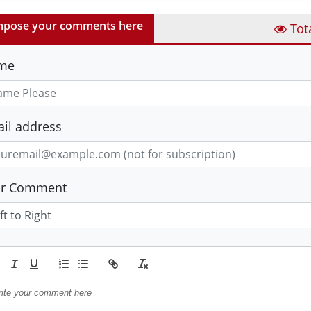
pose your comments here
Tot
me
il address
ur Comment