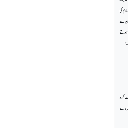
لام کی
 ان سے
مع ہوتے
ں:
شت گرد
روں سے