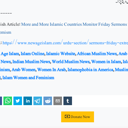
دینا پڑا۔
------
ish Article:
More and More Islamic Countries Monitor Friday Sermons 
remism
:
https://www.newageislam.com/urdu-section/sermons-friday-ex
Age Islam
,
Islam Online
,
Islamic Website
,
African Muslim News
,
Arab
 News
,
Indian Muslim News
,
World Muslim News
,
Women in Islam
,
Is
inism
,
Arab Women
,
Women In Arab
,
Islamophobia in America
,
Musli
t
,
Islam Women and Feminism
Donate Now