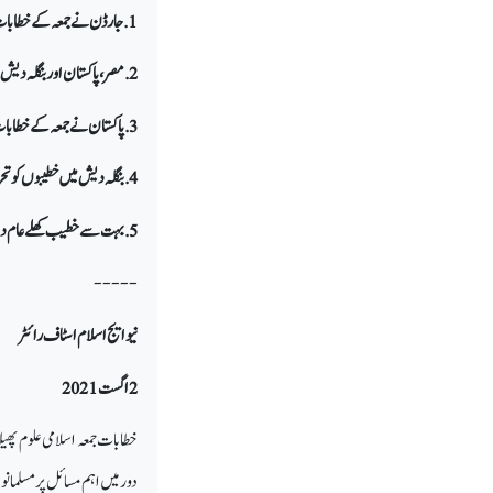
1. جارڈن نے جمعہ کے خطابات پر پابندیاں عائد کر دی
2. مصر، پاکستان اور بنگلہ دیش نے جمعہ کے خطابات پر پابندیاں عائد کیں
3. پاکستان نے جمعہ کے خطابات کے لیے 44 موضوعات تجویز کیا ہے
4. بنگلہ دیش میں خطیبوں کو تحریری خطابات پڑھنا پڑتا ہے
5. بہت سے خطیب کھلے عام دہشت گرد تنظیموں کی حمایت کرتے ہیں
-----
نیو ایج اسلام اسٹاف رائٹر
2 اگست 2021
خطابات جمعہ اسلامی علوم پھی
دور میں اہم مسائل پر مسلمانو