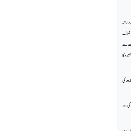
وارانہ
ے خلاف
بہت سے
شدد کا
بات کی
ی اور
 حمایت