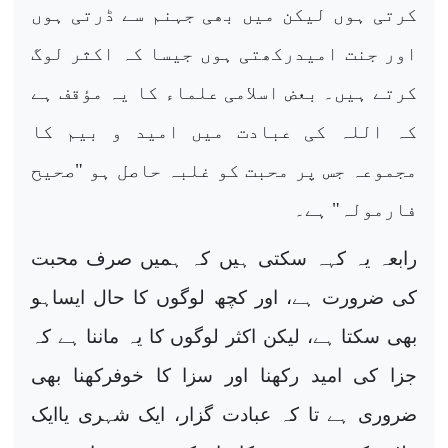
کرتی ہوں لیکن میں بھی جہنم سے ڈرتی ہوں
اور جنت امیدرکھتی ہوں جیسا کہ اکثر لوگ
کرتے ہیں۔ بعض اسلامی علماء کا یہ مؤقف ہے
کہ اللہ کی عبادت میں امید و بیم کا
مجموعہ جس پر محبت کو غلبہ حاصل ہو "صحیح
فارمولہ" ہے۔
رابعہ
یہ کہہ سکتی
ہیں کہ ہمیں صرف محبت
کی ضرورت ہے، اور کچھ لوگوں کا حال ایساہو
بھی سکتا ہے، لیکن اکثر لوگوں کا یہ ماننا ہے کہ
جزا کی امید رکھنا اور سزا کا خوفرکھنا بھی
ضروری ہے تا کہ عبادت گزار، ایک شہری
یاایک