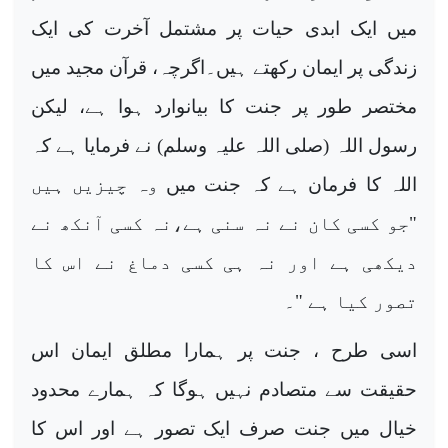
میں ایک ابدی
حیات پر مشتمل آخرت کی ایک
زندگی پر ایمان رکھتے ہیں۔اگرچہ، قرآن مجید میں
مختصر طور پر جنت کا بیانوارد ہوا ہے، لیکن
رسول اللہ (صلی اللہ علیہ وسلم) نے فرمایا ہے کہ
اللہ کا فرمان ہے کہ جنت میں
وہ چیزیں ہیں
"جو کسی کان نے نہ سنی ہے،نہ کسی آنکھ نے
دیکھی ہے اور نہ ہی کسی دماغ نے اس کا
تصور کیا ہے "۔
اسی طرح ، جنت پر ہمارا مطلق ایمان
اس
حقیقت
سے متصادم نہیں
ہوگا کہ ہمارے محدود
خیال میں
جنت صرف ایک تصور ہے اور اس کا