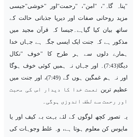
"پناہ گاہ"، "امن"، "رحمت"اور "خوشی"جیسی
مزید روحانی صفات اور دیرپا جذباتی
حالت کے
ساتھ بیان کیا گیاہے۔جیسا کہ قرآن مجید میں
مذکور ہے کہ جنت ایک ایسی جگہ ہے جہاں خدا
ہمارے دلوں سے ہر طرح کا "خوف "نکال
دیگا(7:43)۔ اور جہاں نہ ہمیں کوئی خوف ہوگا
اور نہ ہم غمگین ہوں گے (7:49)، اور جنت میں
عظیم ترین
نعمت خدا کا دیدار اس کی محبت
اور رحمت سے لطف اندوزی ہوگی۔
یہ
تصور کچھ لوگوں کے لئے بہت بے کیف اور یا
مایوس کن معلوم ہوتا ہے، وہ غلط وجوہات کی