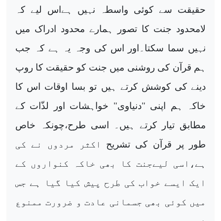
حقیقت سے کوئی واسطہ نہیں ہےاس لیے کہ
لامحدود جنت کا تصور ہمارے محدود ادراک میں
نہیں سما سکتا۔اور اس کی وجہ یہ ہے کہ جب
ہم قرآن کی
روشنی میں جنت کو حقیقت کا روپ
دینے کی کوشش کرتے ہیں تو بسا اوقات اس کا
خاکہ ہم اپنی "دنیاوی" خواہشات اور لذّات کے
مطابق تیار کرتے ہیں۔ اسی طرح،چونکہ خاص
طور پر قرآن کی تشریح
اکثر مردوں نے کی
ہے،اسی لیےجنت کا بھی خاکہ کنواروں کے
ایک ایسے خواب کی طرح پیش کیا گیا ہے جس
میں کوئی بھی جسمانی عادت و ضرورت ممنوع