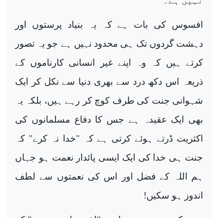
نہیں ہے۔
افسوس کی بات ہے کہ یہ بنیاد پرستوں اور
دہشت گردوں تک ہی محدود نہیں ہے جو یہ تصور
کرتے ہیں کہ وہ اپنے غیر انسانی کارناموں کے
ذریعہ اس دکھ درد سے بھری دنیا سے نکل کر ایک
شہوانی جنت کی طرف کوچ کر رہے ہیں، بلکہ یہ
بھی
ایک عقیدہ ہے جس کا دفاع
مسلمانوں کی
اکثریت ڈرتے ہوئے کرتی ہے کہ "خدا نہ کرے" کہ
جنت ہی خدا کی ایک ایسی پائدار نعمت ہو جہاں
ہم اللہ کے فضل اور اس کی نعمتوں سے لطف
اندوز ہو سکیں!