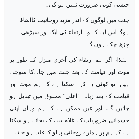
جیسی کوئی ضرورت نہیں ہو گی۔
جنت میں لوگوں کے اندر مزید روحانیت کااضافہ
ہوگا اس لیے کہ وہ ارتقاء کی
ایک اور سیڑھی
چڑھ چکے ہوں گے۔
لہٰذا، اگر ہم ارتقاء کی آخری
منزل کے طور پر
موت اور قیامت کے بعد جنت میں جانےکا سوچتے
ہیں، تو کوئی یہ کہہ سکتا ہے کہ ہم موت اور
قیامت کے بعد زیادہ "اعلی" مخلوق میں تبدیل ہو
جائیں گے، اور عین ممکن ہے کہ ہم وہاں اپنی
جسمانی ضروریات
کے غلام بننے کے بجائے ہو سکتا
ہے کہ ہم پر ہمارے روحانی پہلو کا غلبہ
ہو جائے۔