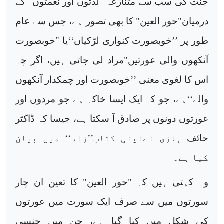
جنت
کی سب سے متنازعہ "لذتوں اور نعمتوں" کے
درمیان"حور العین" کا بھی تصور ہے، جس سے عام
طور پر ’’خوبصورت کنواری لڑکیاں‘‘یا "خوبصورت
آنکھوں والی عورتیں"مراد لی جاتی ہیں، اگر چہ
اس کا لغوی معنی ’’خوبصورت اور چمکدار آنکھوں
والے‘‘ہے، جو کہ ایک ایسا خاکہ ہے جو مردوں اور
عورتوں دونوں پر صادق آ سکتا ہے، جیسا کہ ڈاکٹر
حائف
ہازی نےاپنی کتاب’’زاد‘‘ میں بیان
کیا ہے۔
وہ کہتی
ہیں کہ "حور العین" کا تعین ان چار
سورتوں
میں
سے صرف ایک سورت میں عورتوں
کی شکل میں کیا گیا ہے، جن میں جنسی