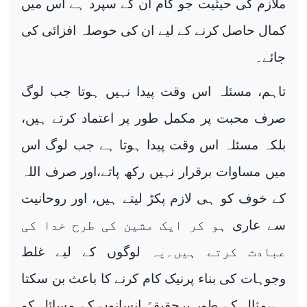
ملازم کی حیثیت جو کام ان کے سپرد ہے اس میں
کمال حاصل کرنے کے لیے ان کی حوصلہ افزائی کی
جائے۔
تاہم، مسئلہ اس وقت پیدا نہیں ہوتا جب لوگ
صرف محبت پر مکمل طور پر اعتماد کرتے ہیں،
بلکہ مسئلہ اس وقت پیدا ہوتا ہے جب لوگ اس
میں مساوات برقرار نہیں رکھ پاتے،اور صرف اللہ
کے خوف کو ہی لازم پکڑ لیتے ہیں، اور روحانیت
سے عاری
ہو کر ایک مشین کی طرح خدا کی
عبادت کرتے ہیں۔یہ
لوگوں کے لیے غلط
وجوہات کی بناء پرنیک کام کرنے کا باعث بن سکتا
ہے،مثال کے طور پرحقیقۃً انسانوں کے مسائل کو