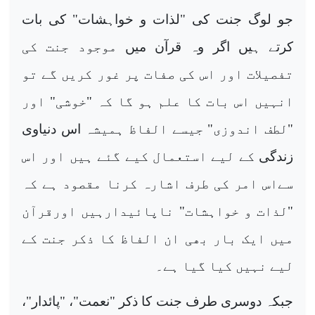
جو لوگ جنت کی "لذات و خواہشات" کی بات
کرتے ہیں اگر وہ قرآن میں
موجود جنت کی
تفصیلات اور اس کی صفات پر غور کریں گے تو
انہیں اس بات کا علم ہو گا کہ "خوشی" اور
"لطف اندوزی" جیسے الفاظ ہمیشہ
اس دنیاوی
زندگی
کے لیے استعمال کیے گئے ہیں اور اس
سےاس امر کی طرف اشارہ کرنا مقصود ہے کہ
"لذات و خواہشات" ناپائیدارہیں اورقرآن
میں ایک بار بھی ان الفاظ کا ذکر جنت کے
لیے نہیں کیا گیا ہے۔
جبکہ دوسری طرف جنت کا ذکر "نعمت"، "پائدار"،