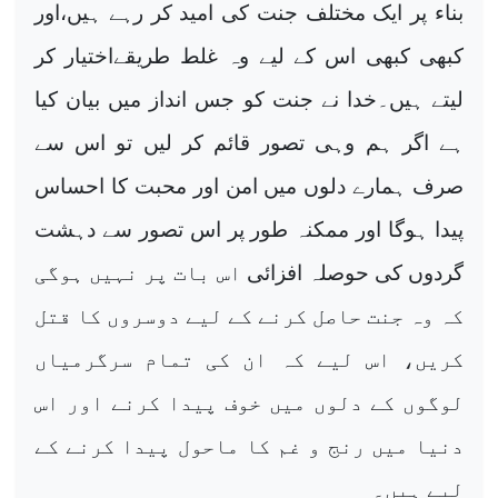
بناء پر ایک مختلف جنت کی امید کر رہے ہیں،اور
کبھی کبھی اس کے لیے وہ
غلط طریقےاختیار کر
لیتے ہیں۔خدا نے جنت کو جس انداز میں بیان کیا
ہے اگر ہم وہی تصور قائم کر لیں
تو اس سے
صرف ہمارے دلوں میں امن اور محبت کا احساس
پیدا ہوگا اور ممکنہ طور پر اس تصور سے دہشت
گردوں کی حوصلہ افزائی
اس بات پر نہیں ہوگی
کہ وہ جنت حاصل کرنے کے لیے دوسروں کا قتل
کریں، اس لیے کہ ان کی تمام سرگرمیاں
لوگوں کے دلوں میں خوف پیدا کرنے اور اس
دنیا میں رنج و غم کا ماحول پیدا کرنے کے
لیے ہیں۔