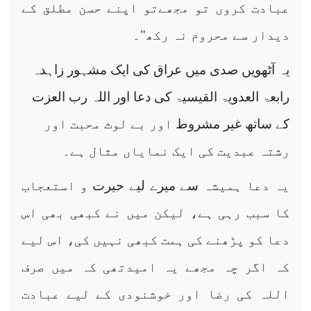
عبادت کروں تو مجھےتو اپنے حسن مطلق کے
دیدار سے محروم نہ رکھ"۔
یہ آٹھویں صدی
میں عراق کی ایک مشہور زاہدہ
رابعۃ العدويۃ القيسيۃ کی دعا اور اللہ رب العزت
کے ساتھ
غیر مشروط
اور بے لوث محبت اور
رشتہ عبدیت کی ایک نمایاں مثال ہے۔
یہ دعا ہمیشہ
سے میرے لیے حیرت
و استعجاب
کا سبب رہی ہے، لیکن میں نے کبھی بھی اس
دعا کو پڑھنے کی ہمت کبھی نہیں کی، اس لیے
کہ اگر چہ مجھے یہ امیدتھی کہ میں صرف
اللہ کی رضا اور خوشنودی کے لیے عبادت