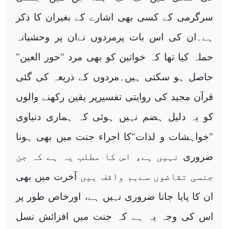
سرگرمی
کے کسی بھی اشارے کے بغیران کا ذکر
ہے۔ان کی اس بات پرمردوں نےان پر وحشیانہ
حملہ کیا تھا کہ خواتین
کو بھی مرد "حور العین"
حاصل ہو سکتی ہیں۔مردوں کے ذریعہ کی گئی
قرآن مجید کی
روایتی تفسیرپر یقین رکھنے والوں
کو یہ دلیل ہضم نہیں ہوئی کہ ہماری دنیاوی
"خواہشات و لذات"کا اجراء جنت میں بھی ہونا
ضروری
نہیں ہے، اس کا مطلب یہ ہے کہ جن
جنسی تقاضوں سےہم واقف ہیں
آخرت میں بھی
ان کا پایا جانا ضروری نہیں ہے، اورخاص طور پر
اس کی وجہ یہ ہے کہ جنت میں افزائش نسل