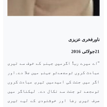
ناورفخری عزیزی
21جولائی 2016
"اے میرے رب! اگرمیں جہنم کے خوف سے تیری
عبادت کروں تومجھےتو جہنم میں جلا دے۔اور
اگر میں جنت کی امیدمیں تیری عبادت کروں
تومجھے تو جنت سے نکال دے۔ لیکناگر میں
صرف تیری رضا اور خوشنودی کے لیے تیری