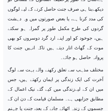
دیکھےبنا ہی صرف جنت حاصل کرنے کے لیے لوگوں
کی مدد کرنا ہے، یا بعض صورتوں میں وہ دہشت
گردوں کی طرح مکمل طور پر گمراہ ہو سکتے
ہیں، جوخود کو اور اپنے ارد گرد دوسروں کو بھی
موت کے گھاٹ اتار دیتے ہیں تاکہ انہیں جنت کا
پروانہ حاصل ہو جائے۔
مختلف مذہب
سے تعلق رکھنے والے بہت سے لوگ
آخرت کی ایک زندگی پر ایمان رکھتے ہیں، جس
میں ان کے لیےزندگی
میں کیے گئے نیک اعمال کے
مطابق جزابھی ہے۔ مسلمان قیامت کے دن ان کے
جسموں کے زندہ اٹھائے جانے کے بعد، جنت یا جہنم