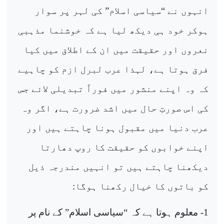
انہوں نے “سیاسی اسلام” کی لہر پر سوار
ہوکر خود ہی دیکھ لیا ہے کہ خوشنما مذہبی
نعروں اور حقیقت میں ان کے اطلاق میں کیا
فرق ہوتا ہے، لہذا عرب لبرل ازم کو چاہیے
کہ وہ اپنے منشور میں فوراً تبدیلی لائے جس
کی اس صورتِ حال میں اشد ضرورت ہے، اگر وہ
عرب دنیا میں مقبول ہونا چاہتے ہیں اور
اپنے خوابوں کو حقیقت کا روپ دھارتا
دیکھنا چاہتے ہیں تو انہیں مندرجہ ذیل
کو باتوں کا خیال رکھنا ہوگا:
1- معلوم ہوتا ہے کہ “سیاسی اسلام” کے نام پر