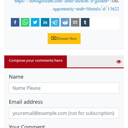
https://newageislam.com/urdu-section/a-golden-
:
URL
opportunity-arab-liberals/d/13622
Donate Now
Compose your comments here
Name
Email address
Your Comment