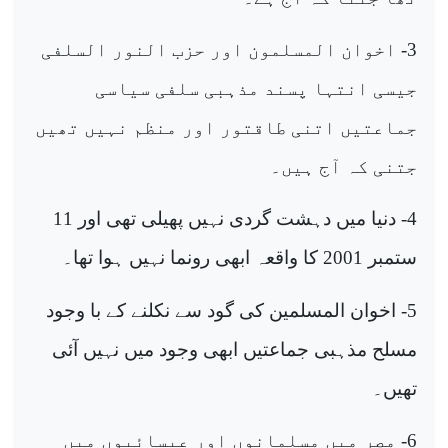
3- اخوان المسلمون اور حزب النور السلفی
جیسی انتہا پسند مذہبی سلفی سیاسی
جماعتیں اتنی طاقتور اور منظم نہیں تھیں
جتنی کہ آج ہیں۔
4- دنیا میں دہشت گردی نہیں پھیلی تھی اور 11
ستمبر 2001 کا واقعہ ابھی رونما نہیں ہوا تھا۔
5- اخوان المسلمین کی گود سے نکلنے کے با وجود
مسلح مذہبی جماعتیں ابھی وجود میں نہیں آئی
تھیں۔
6- مصر میں مسلمانوں اور عیسائیوں میں