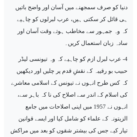
دنیا کو صرف سمجھنے میں آسان اور واضح باتیں
ہی قائل کر سکتی ہیں، عرب لبرلوں کو چاہیے
کہ وہ جمہور سے مخاطب ہوتے وقت آسان اور
سادہ زبان استعمال کریں۔
4- عرب لبرل ازم کو چاہیے کہ وہ تیونسی لیڈر
حبیب بو رقیبہ کے نقشِ قدم پر چلیں اور دیکھیں
کہ کس طرح انہوں نے تیونس کے اسلامی معاشرے
کی اسلام کے اندر سے اصلاح کی نا کہ باہر سے،
انہوں نے 1957 میں اپنی اصلاحات میں جامع
الزیتونہ کے علماء کو شامل کیا اور ایسے قوانین
تیار کیے جس کی بیشتر شقوں کو بعد میں مراکش