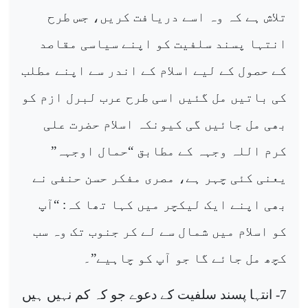
تلاش ہے کہ وہ اسے دریافت کریں، جس طرح
انتہا پسند سلفیت کو اپنے سیاسی مقاصد
کے حصول کے لیے اسلام کے اندر سے اپنے مطلب
کی باتیں مل گئیں اسی طرح عرب لبرل ازم کو
بھی مل جائیں گی کیونکہ اسلام حضرت علی
کرم اللہ وجہہ کے مطابق “حمال اوجہہ”
یعنی کئی چہر ہے، مصری مفکر حسن حنفی نے
بھی اپنے ایک لیکچر میں کہا تھا کہ: “آپ
کو اسلام میں شمال سے لے کر جنوب تک وہ سب
کچھ مل جائے گا جو آپ کو چاہیے”۔
7- انتہا پسند سلفیت کے دعوے جو کہ کم نہیں ہیں