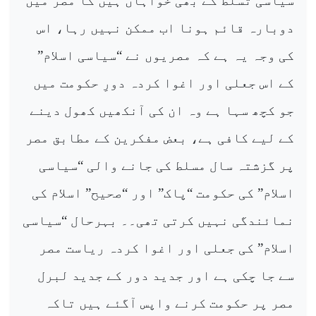
سیاسی تسلط کے بھی خواہاں ہیں کا مصر میں
دوبارہ قائم ہونا اب ممکن نہیں رہا، اس
کی وجہ یہ ہے کہ مصریوں نے “سیاسی اسلام”
کے اس جعلی اور اغوا کردہ دورِ حکومت میں
جو کچھ سہا ہے وہ ان کی آنکھیں کھول دینے
کے لیے کافی ہے، بعض مفکرین کے مطابق مصر
پر گزشتہ سال مسلط کی جانے والی “سیاسی
اسلام” کی حکومت “پاک” اور “صحیح” اسلام کی
نمائندگی نہیں کرتی تھی۔۔ بہرحال “سیاسی
اسلام” کی جعلی اور اغوا کردہ ریاست مصر
سے جا چکی ہے اور جدید دور کے جدید لبرل
مصر پر حکومت کرنے واپس آگئے ہیں تاکہ