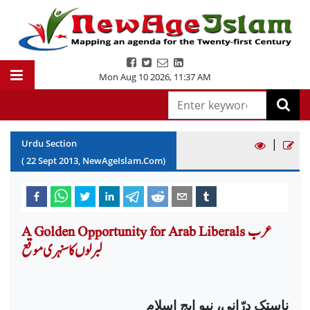
Mon Aug 10 2026
,
11:37 AM
|
Urdu Section
(
22
Sept
2013
, NewAgeIslam.Com)
A Golden Opportunity for Arab Liberals عرب
لبرلوں کا سنہری موقع
ناستک درّانی، نیو ایج اسلام