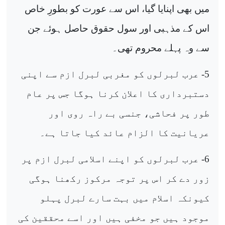
میں بھی اپنایا گیا، اس سے عورت کو بطورِ خاص
اس کے مذہبی اور سول حقوق حاصل ہوئے جن
سے وہ پہلے محروم تھی۔
5- عرب لبرلوں کو مغربی لبرل ازم سے اپنی
دستبرداری کا اعلان کرنا ہوگا جس پر عام
طور پر فحاشی، جنسی بے راہ روی اور
عریانیت کا الزام عائد کیا جاتا ہے۔
6- عرب لبرلوں کو اپنے اسلامی لبرل ازم پر
زور دے کر اس پر توجہ مرکوز رکھنا ہوگی
کیونکہ اسلام میں بہت سارے لبرل پہلو
موجود ہیں جو مخفی ہیں اور اسے محققین کی