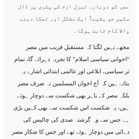
مصر کو دوبارہ لبرل ازم کی پٹری پر ڈال
سکیں جو یقیناً ایک مشکل اور تھکا دینے
والا کام ثابت ہوگا۔
مجھے نہیں لگتا کہ مستقبلِ قریب میں مصر
“اخوانی سیاسی اسلام” کا تجربہ دہرائے گا، تمام
تر سیاسی، ابلاغی اور عالمی ابتدائی اشارے یہ
بتاتے ہیں کہ آج اخوان المسلمین نہ صرف مصر
بلکہ مصر کے باہر بھی شکست سے دوچار ہوئے
ہیں، یہ شکست اس شکست سے بھی کہیں بڑی
ہے جس سے وہ گزشتہ صدی کی چالیس کی
دہائی میں دوچار ہوئے تھے اور جس کا شکار مصر