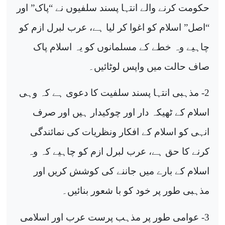
حکومت کرنے والے انتہا پسند سلفیوں نے “پاک” اور
“اصل” اسلام کو اغوا کر لیا ہے، عرب لبرل ازم کو
چاہیے وہ خطے کے مسلمانوں کو یہ اسلام پاک
صاف حالت میں واپس لوٹائیں۔
2- مذہبی انتہا پسند سلفیت کا دعوی ہے کہ وہی
اسلام کے ٹھیکہ دار اور چوکیدار ہیں اور صرف
انہی کو اسلام کے افکار ونظریات کی نمائندگی
کرنے کا حق ہے، عرب لبرل ازم کو چاہیے کہ وہ
اسلام کے بارے میں جاننے کی کوشش کریں اور
مذہبی طور پر خود کو با شعور بنائیں۔
3- عوامی طور پر مذہب پرست عرب اور اسلامی