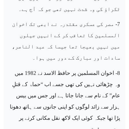
ٹکراؤ کی وہ شدت نہیں تھی جو کہ آج ہے۔
7- مصر کی عسکری مقتدرہ نے ابھی تک اخوان
المسلمین کا تعاقب کر کے انہیں جیلوں
میں نہیں بھیجا تھا جیسا کہ عبد الناصر،
سادات اور مبارک کے دور میں ہوا۔
8- اخوان المسلمین پر حافظ الاسد نے 1982 میں
وہ چڑھائی نہیں کی تھی جسے اب “حماۃ کے قتلِ
عام” کے نام سے جانا جاتا ہے اور جس میں بیس
ہزار سے زائد لوگوں کو اپنی جانوں سے ہاتھ دھونا
پڑا تھا جبکہ کوئی ایک لاکھ نقل مکانی کرنے پر