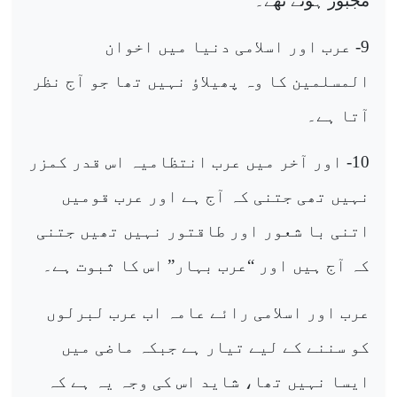
مجبور ہوئے تھے۔
9- عرب اور اسلامی دنیا میں اخوان
المسلمین کا وہ پھیلاؤ نہیں تھا جو آج نظر
آتا ہے۔
10- اور آخر میں عرب انتظامیہ اس قدر کمزر
نہیں تھی جتنی کہ آج ہے اور عرب قومیں
اتنی با شعور اور طاقتور نہیں تھیں جتنی
کہ آج ہیں اور “عرب بہار” اس کا ثبوت ہے۔
عرب اور اسلامی رائے عامہ اب عرب لبرلوں
کو سننے کے لیے تیار ہے جبکہ ماضی میں
ایسا نہیں تھا، شاید اس کی وجہ یہ ہے کہ