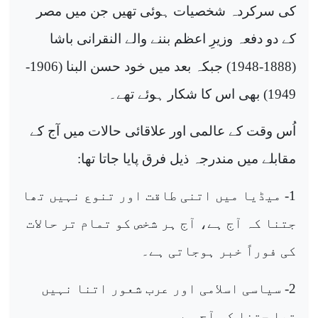
کی سرکردہ شخصیات ہوئی تھیں جن میں مصر
کے دو دفعہ وزیرِ اعظم بننے والے النقرانی باشا
(1888-1948) جبکہ بعد میں خود حسن البنا (1906-
1949) بھی اس کا شکار ہوئے تھے۔
اُس وقت کے عالمی اور علاقائی حالات میں آج کے
مقابلے میں مندرجہ ذیل فرق پایا جاتا تھا:
1- میڈیا میں اتنی طاقت اور تنوع نہیں تھا
جتنا کہ آج ہے، آج ہر شخص کو تمام تر حالات
کی فوراً خبر ہوجاتی ہے۔
2- سیاسی اسلامی اور عرب شعور اتنا نہیں
تھا جتنا کہ آج ہے۔