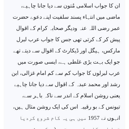
ان کا جواب اسلامی مُتون سے دیا جانا چاہیے،
ماضی میں انتہاء پسند سلفیت اپنے دعوے حضرت
عمر رضی اللہ عنہ ودیگر صحابہ کرام کے اقوال
پیش کر کے کرتی تھی جس کا جواب عرب لبرل
مارکس، ہیگل اور ڈیکارٹ کے اقوال سے دیتے تھے
جو ایک بہت بڑی غلطی ہے، ایسی صورت میں
عرب لبرلوں کا جواب کم سے کم امام غزالی، ابن
رشد اور محمد عبدہ کے اقوال سے دیا جانا چاہیے
یعنی روشن اسلام کے اندر سے ناکہ باہر سے،
تیونس کے بو رقیبہ اس کی ایک روشن مثال ہیں،
انہوں نے 1957 میں ہی یہ کام شروع کردیا