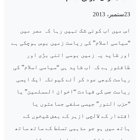
23
ستمبر،
2013
اس میں اب کوئی شک نہیں رہا کہ مصر میں
“سیاسی اسلام” کی ریاست زمیں بوس ہوچکی ہے
اور شاید یہ زمیں بوسی اتنی بڑی اور
طاقتور ہے کہ اب شاید ہی “سیاسی اسلام” کی
ریاست کبھی عود کر آئے کیونکہ ایک ایسی
ریاست جس کی قیادت “اخوان المسلمین” یا
“حزب النور” جیسی سلفی جماعتوں یا
اقتدار کے لالچی ازہر کے بعض شیخوں کے
ہاتھ میں ہو جو مذہبی تسلط کے ساتھ ساتھ