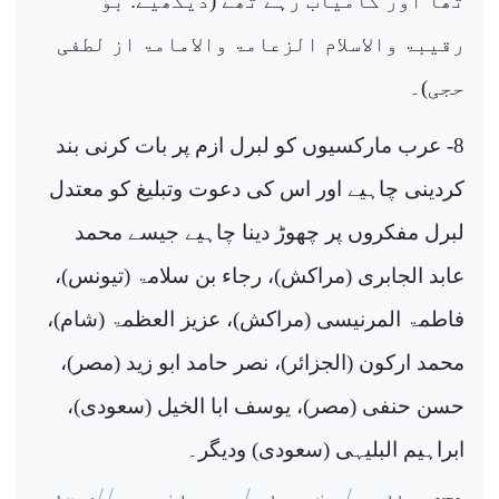
تھا اور کامیاب رہے تھے (دیکھیے: بو
رقیبۃ والاسلام الزعامۃ والامامۃ از لطفی
حجی)۔
8- عرب مارکسیوں کو لبرل ازم پر بات کرنی بند
کردینی چاہیے اور اس کی دعوت وتبلیغ کو معتدل
لبرل مفکروں پر چھوڑ دینا چاہیے جیسے محمد
عابد الجابری (مراکش)، رجاء بن سلامۃ (تیونس)،
فاطمۃ المرنیسی (مراکش)، عزیز العظمۃ (شام)،
محمد ارکون (الجزائر)، نصر حامد ابو زید (مصر)،
حسن حنفی (مصر)، یوسف ابا الخیل (سعودی)،
ابراہیم البلیہی (سعودی) ودیگر۔