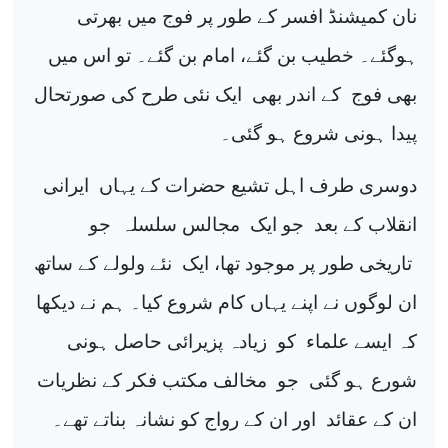
نان کمیشنڈ افسر کے طور پر فوج میں بھرتی
ہوگئے۔ خطیب بن گئے، امام بن گئے۔ تو اس میں
بھی فوج
کے اندر بھی
ایک نئی طرح کی صورتحال
پیدا ہونی شروع ہو گئی۔
دوسری طرف اہل تشیع حضرات کے یہاں
ایرانی
انقلاب کے بعد
جو ایک
مجالس سلسلہ
جو
تاریخی طور پر موجود تھا، ایک
نئے ولولے کے ساتھ
ان لوگوں نے اپنے یہاں کام شروع کیا۔ ہم نے دیکھا
کہ ایسے علماء
کو
زیادہ پزیرائی حاصل ہونی
شورع ہو گئی
جو
مخالف مکتب فکر کے نظریات
ان کے عقائد
اور ان کے رواج کو نشانہ بناتے تھے۔