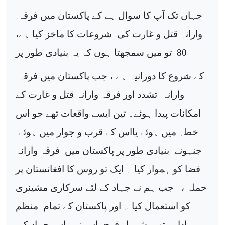
جہاں تک آپ کا سوال ہے کے پاکستان میں فرقہ
وارانہ قتل و غارت کی
شروعات کا ماخز کیا ہے،
80
تو میں سمجھتا ہوں کہ یہ بنیادی طور پر
کے شروع کا دورانیہ ہے ، جب پاکستان میں فرقہ
وارانہ
تشدد اور فرقہ وارانہ قتل و غارت کے
امکانات پیدا ہوئے۔ تین ایسے واقعات تھے جو اس
خطہ میں ہوئے یااس کے قرب و جوار میں ہوئے
جنہونے
بنیادی طور پر پاکستان میں
فرقہ وارانہ
فضا کو ہموار کیا ۔ ایک تو روس کا افغانستان پر
حملہ ،
جب ہم نے جہاد کے لئے سرکاری مشینری
کو استعمال کیا ۔ اور پاکستان کے تمام
منظم
ادارے تھے بشمول فوج، اس نے
اس جہاد کی