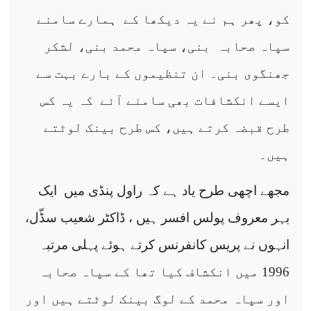
کو، پھر ہم نے یہ دیکھا کے
ہمارے سامنے
سپاہ ص
حابہ
بنی، سپاہ محمد بنی، لشکر
جھنگوی بنی۔ ان تنظیموں کے بارے بہت سے
ایسے انکشافات بھی سامنے آئے
کہ یہ کس
طرح قبضہ کرتے ہیں، کس طرح بینک لوٹتے
ہیں۔
مجھے اچھی طرح یاد ہے کہ راول پنڈی میں
ایک
بہر معروف پولس افسر ہیں ، ڈاکٹر شعیب سڈّل،
انہوں نے پریس کانفرنس کرتے ہوئے پہلی مرتبہ
1996
میں انکشاف کیا تھا کے سپاہ صحابہ
اور سپاہ محمد کے لوگ بینک لوٹتے ہیں اور