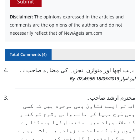
Submit
Disclaimer:
The opinions expressed in the articles and
comments are the opinions of the authors and do not
necessarily reflect that of NewAgeIslam.com
Total Comments (
4
)
بہت اچھا اور متوازن تجزیہ کی مضاہد صاحب نے
.
4
By ابن انوار
18/05/2013 02:45:56
محترم ارشد صاحب۔
.
3
اب تو ایسے فتاویٰ بھی موجود ہیں کہ کسی
بھی طرح مہیا کی جانے والی رقوم کو کفار
کے خلاف جہاد میں استعمال کیا جاسکتا ہے۔
کیوں رقم کے ماخذ سے زیادہ یہ بات اہم ہے
کہ اس کے استعمال کا مقصد کیا ہے۔ہمارے