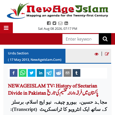
Sat Aug 08 2026
,
07:17 PM
|
Urdu Section
(
17
May
2013
, NewAgeIslam.Com)
NEWAGEISLAM TV: History of Sectarian
Divide in Pakistan پاکستان میں فرقہ وارانہ تقسیم کی تاریخ
مجاہد حسین،
بیورو چیف،
نیو ایج اسلام، برسلز
کے ساتھ ایک انٹرویو کا ٹرانسکرپٹ
(
Transcript
)
: