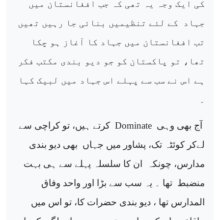
کی ایک وجہ یہ تھی کہ جب افغانستان میں
جہاد
کے لئے تنظیمیں بنائی جا رہیں تھیں
تب افغانستان میں جہاد کا آغاز ہو چکا
تھا، تو پاکستان کو جو دیو بندی مکتب فکر
ہے اس نے سب سے پہلے اس جہاد میں لبیک کہا
۔
آج بھی وہی
Dominate
کرتے ہیں، تو کراچی سے
لےکر کوئٹہ تک، پشاور میں جہاں
بھی دیو بندی
مدارس، چونکہ
ان کا سلسلہ پہلے سے ہی بہت
منضبط
تھا ۔ یہ سب سے بڑا اور واحد وفاق
المدارس تھا ، دیو بندی حضرات کا، تو اس میں