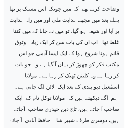
وضاحت کرتے تھے
کہ میں چونکہ اس مسلک پر تھا
پہلے بعد میں مجھے ہدایت ملی اور میں راہ ہدایت
پر آیا اور شیعہ ہو گیا، تو میں نے جانا کے میں کتنا
غلط تھا۔ اب ان کی بات سن کر ایک زیادہ وثوق
قائم ہونا شروع ہوا کے ایک ایسا آدمی جو اس
مکتب فکر کو چھوڑ کر یہاں آ گیا ہے وہ جو بات
کر رہا ہے وہ کلیتن ٹھیک کر رہا ہے۔ مولانا
اسمٰعیل دیو بندی کے بعد ایک
لائن لگ جاتی ہے۔
ہم
آگے دیکھتے ہیں کہ
مولانا توکل نام کے
ایک
صاحب آ جاتے ہیں، تاج دین حیدری صاحب
آجاتے
ہیں، دوسری طرف شبیر شاہ
حافظ آبادی
آ جاتے