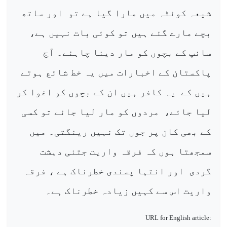
شیعہ کوئٹہ میں مارا گیا ہے تو
اور ساتھ
بچے مارے گئے ہیں تو کوئی بات نہیں ہے،
سانپ کے بچوں کو مار دینا چاہئے۔ آج
پاکستان کے اخبارات میں یہ خط شائع ہوتے
ہیں کے
یہ کافر ہیں ان کے بچوں کو اغوا کر
لیا جائے،
مردوں کو مار لیا جائے تو کسی
کے بھی کان پر جوں تک نہیں رینگتی۔ میں
سمجھتا ہوں کہ فرقہ واریت جتنی دہشت
گردی
اور انتہا پسندی خطرناک ہے ، فرقہ
واریت اس سے کہیں زیادہ خطرناک ہے۔
URL for English article: