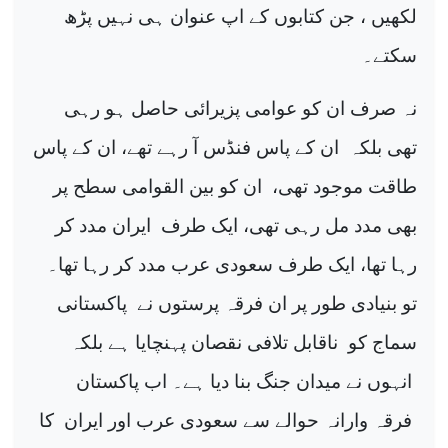
لکھیں ، جن کتابوں کے ا
پ عنوان ہی نہیں پڑھ
سکتے۔
نہ صرف ان کو عوامی پزیرائی حاصل ہو رہی
تھی بلکہ
ان کے پاس فنڈس آ رہے تھے، ان کے پاس
طاقت موجود تھی،
ان کو بین القوامی سطح پر
بھی مدد مل رہی تھی، ایک طرف
ایران مدد کر
رہا تھا، ایک طرف سعودی عرب مدد کر رہا تھا۔
تو بنیادی طور پر ان فرقہ پرستوں نے
پاکستانی
سماج کو
ناقابل تلافی نقصان پہنچایا ہے بلکہ
انہوں نے میدان جنگ بنا دیا ہے۔ اب پاکستان
فرقہ وارانہ حوالے سے سعودی عرب اور ایران
کا