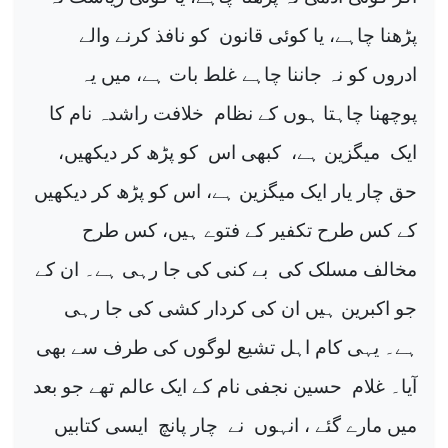
پڑھنا چاہے، یا کوئی قانون
کو نافذ کرنے والے
ادروں کو نہ جاننا چاہے غلط بات ہے، میں یہ
پوچھنا چاہتا ہوں کے نظام
خلافت راشدہ نام کا
ایک
میگزین ہے،
کبھی اس
کو پڑھ کر دیکھیں،
حق چار یار ایک میگزین ہے، اس کو پڑھ کر دیکھیں
کے کس طرح تکفیر کے فتوے ہیں، کس طرح
مخالف مسلک کی
بے کنی کی جا رہی ہے۔ ان کے
جو اکبرین ہیں ان کی کردار کشی کی جا رہی
ہے۔ یہی کام اہل تشیع لوگوں کی طرف سے بھی
آیا۔ غلام
حسین نجفی نام کے ایک عالم تھے جو بعد
میں مارے گئے ، انہوں
نے
چار پانچ
ایسی کتابیں