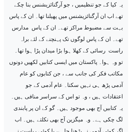
یہ کیا کے جو تنظیمیں ، جو آرگنائزیشنس بنا چکے
تھے اب ان آرگنائزیشنس میں پھیلنا تھا۔ ان کے پاس
بہت سے مضبوط مراکز تھے۔ ان کے پاس
مدارس
تھے۔ ان کے پاس لوگوں تک پہنچنے کے لئے براہ
راست
رسائی کے کھلا ہوا بڑا میدان پڑا ہوا تھا۔
تو وہ ہوا۔ پاکستان میں ایسی کتابیں لکھیں دونوں
مکاتب فکر کی جانب سے ، جن کتابوں کو عام
آدمی پڑھ ہی نہیں سکتا۔ عام آدمی کے جو
اعتقادات ہیں ، وہ تو اس کے سراسر منافی ہیں۔
یہ کتابیں آج بھی موجود ہیں۔ گو کے ان پر پابندی
لگ چکی ہے۔ وہ میگزین آج بھی نکلتے ہیں۔ اب
اگر کوئی آدمی نہ پڑھنا چاہے، یا کوئی ریاست نہ