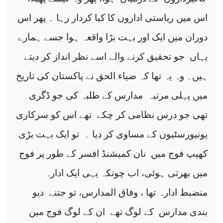
اس میں ریاستی اداروں کا کیا کردار رہا ۔ پھر اس
دوران میں ایک اور بہت بڑا واقعہ ہوا جسے ہمارے
یہاں
جو تحقیق کرنے والے اسے نظر انداز کر دیتے
ہیں۔ وہ یہ تھا کہ ضیاء الحق نے پاکستان کی تاریخ
میں پہلی مرتبہ
مدارس کے طلبہ کی جو ڈگری
تھی جو درس نظامی کر چکے
تھے اس کو سرکاری
یونیورسٹیوں کے مساوی کر دیا ۔
تو ایک بہت بڑی
کھیپ فوج میں
نان کمیشنڈ افسر کے طور پر فوج
میں بھرتی ہوئی، اب چونکہ یہی ایک ادارہ
منضبط ادارہ تھا ، وفاق المدارس، تو جتنے
دیو
بندی مدارس
کے لوگ تھے
ان کے لوگ فوج مین