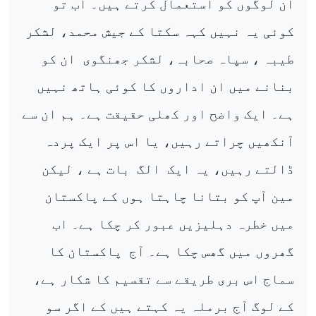
ان لوگوں کو استعمال کرتے ہیں۔ اب تو
کوئی یہ نہیں کہہ سکتا کے جیش محمد، لشکر
طیبہ ، سپاہ صحابہ، لشکر جھنگوی
ان کو
بنانے میں ان اداروں کا کوئی ہاتھ نہیں
ہے۔ ایک واضح اور کھلی حقیقت ہے۔ ہم ان سے
آنکھیں چراتے رہیں، یا اس پر ایک پردہ
ڈالتے رہیں، یہ ایک
الگ
بات ہے ، لیکن
مین آپ کو بتانا چاہتا ہوں کے پاکستان
میں خطرہ دہلیزیں عبور کر چکا ہے۔ اب
گھروں میں گھس چکا ہے۔ آج
پاکستان کا
سماج اس بری طریقے سے تقسیم کا شکار ہے،
کے لوگ آج برملہ یہ کہتے ہیں کے اگر سو