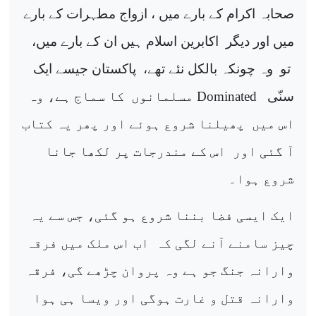
صحابہ اکرام کے بارے میں ، ازواج مطہرات کے بارے
میں اور دیگر
اکابرین اسلام ہیں ان کے بارے میں،
تو
وہ چونکہ بالکل نئے تھے،
پاکستان جیسے ایک
سنّی
Dominated
مسلمانوں
کا سماج ہے، وہ
اس میں
پھیلنا شروع ہوئے اور پھر یہ کتاب
آ گئی اور
اس کے مندرجات پر لکھا جانا
شروع ہوا۔
ایک ایسی فضا بننا شروع ہو گئی، جس سے یہ
چیز سامنے آنے لگی کہ
اب اس ملک میں فرقہ
وارانہ جنگ جو ہے وہ پروان چڑھے گی، فرقہ
وارانہ قتل و غارت ہوگی اور ویسا ہی ہوا