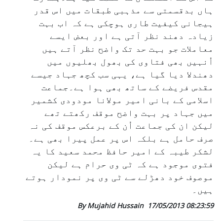
ہاں بدقسمتی سے مذہبی طبقات میں اس قدر
ہیجانی کیفیت طاری ہوچکی ہے کہ اب بہت
زیادہ دھند نظر آتی ہے اور بعض ایسے
معاملات جو بہت حد تک واضح نظر آتے ہیں
اُنہیں بھی فتاوی کی بھول بھلیوں میں
دھندلا دیا گیا ہے، یہی سب کچھ جہاد جیسے
مقدس فریضے کے ساتھ بھی ہوا ہے۔جماعت
اسلامی کے بانی امیر مولانا مودودی کشمیر
میں جہاد پر بہت واضح موقف رکھتے تھے
لیکن ان کی جماعت اُن کے برعکس موقف کی نہ
صرف حامل ہے بلکہ اس پر عمل پیرا بھی ہے۔
لشکر طیبہ کے امیر حافظ محمد سعید کا یہ
فتوی موجود ہے کہ ٹی وی حرام ہے لیکن
موصوف خود دھڑلے سے ٹی وی پر نمودار ہوتے
ہیں۔
By Mujahid Hussain
17/05/2013 08:23:59