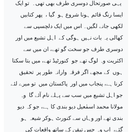
یہی صورتحال دوسری طرف بھی تھی۔
تو ایک
ایسا رنگ قائم ہونا شروع ہو
گیا ،
پھر کتابیں
لکھی جانے لگیں۔ اس میں ایک دلچسپی سے
کھالی یہ بات نہیں ہوگی کے
اہل تشیع میں اور
دوسری طرف جو سخت گو تھے، ان میں سے
اکثریت وہ لوگ تھے جو
کنورٹیڈ تھے، میں بتا سکتا
ہوں
کے مجھے اگر فرقہ وارانہ طور پر
تحقیق
کرنا ہے، پنجاب میں اور
پاکستان میں
تو میرے لئے
جو اہل تشیع میں سب سے پہلے نام آئے گا
وہ
مولانا محمد اسمٰعیل دیو بندی کا ہے، جو کہ دیو
بندی تھے اور وہاں سے کنورٹ ہوکر شیعہ ہو
گئے،
اب وہ جس تیقن کے ساتھ واقعات کی