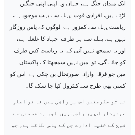
ایک میدان جنگ ہے، جہاں وہ اپنی اپنی جنگیں
لڑتے ہیں، افرادی قوت
پہلے سے بہت موجود ہے،
ریاست پہلے سے کمزور ہے، لوگوں کے پاس روزگار
نہیں ہے، پہلے سے ہر طرف
جہاد کا غلغلہ ہے،
اور یہ سمجھ نہیں آتی کے
یہ ریاست کس طرف
کو جائے گی، تو
مین نہیں سمجھتا کے پاکستان
میں جو فرقہ وارانہ صورتحال بن چکی ہے
اس کو
کسی بھی طرح سے کنٹرول کیا جا سکے گا۔
نہ تو حکومتیں اس پر راضی ہیں نہ تو اعلی
عہدیدار اس پر راضی ہیں
اور بد قسمتی سے
فوج کے خفیہ ادارے جن کے پاس
طاقت ہے، جو