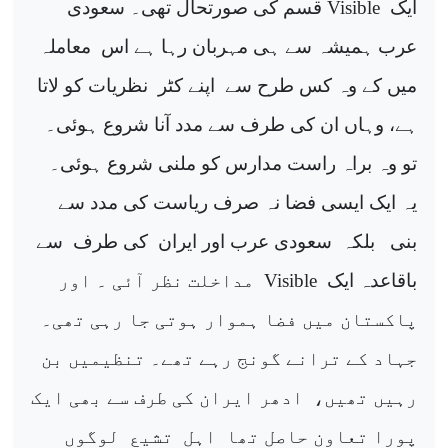
ایک
Visible
قسم کی صورتحال تھی۔ سعودی
عرب ہمیشہ سے ہی مہربان رہا ہے اس
معاملہ
میں کے وہ کس طرح سے
اپنے کٹر
نظریات کو لاتا
ہے، وہاں ان کی طرف سے مدد آنا شروع ہوئی۔
تو وہ براہ راست مدارس کو ملنی شروع ہوئی۔
یہ ایک ایسی فضا نہ صرف ریاست کی مدد سے
بنی
بلکہ
سعودی عرب اور ایران
کی طرف
سے
باقاعدہ ایک
Visible
مداخلت نظر آئی ۔ اور
پاکستان میں فضا ہموار ہوتی جا رہی تھی۔
جہاد کے ترانے گونج رہے تھے۔ تنظیمیں بن
رہیں تھیں،
ادھر ایران کی طرف سے بھی ایک
پورا تعاون حاصل تھا
اہل
تشیع
لوگوں