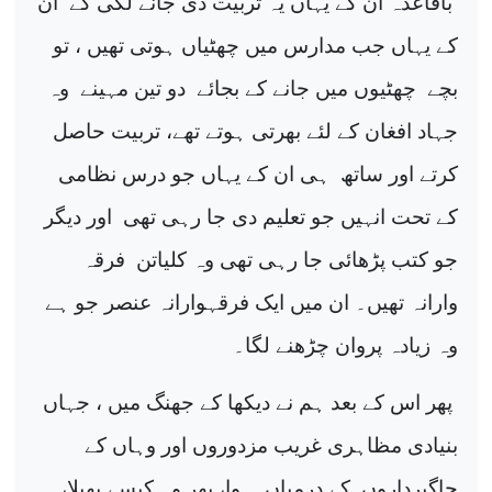
باقاعدہ ان کے یہاں یہ تربیت دی جانے لگی کے
ان
کے یہاں جب مدارس میں چھٹیاں ہوتی تھیں ، تو
بچے
چھٹیوں میں جانے کے بجائے
دو تین مہینے
وہ
جہاد افغان کے لئے بھرتی ہوتے تھے، تربیت حاصل
کرتے اور ساتھ
ہی ان کے یہاں جو درس نظامی
کے تحت انہیں جو تعلیم دی جا رہی تھی
اور دیگر
جو کتب پڑھائی جا رہی تھی وہ کلیاتن
فرقہ
وارانہ تھیں۔ ان میں ایک فرقہوارانہ عنصر جو ہے
وہ زیادہ پروان چڑھنے لگا۔
پھر اس کے بعد ہم نے دیکھا کے جھنگ میں ، جہاں
بنیادی مظاہری غریب مزدوروں اور وہاں کے
جاگیرداروں
کے درمیاں
ہوا، پھر وہ کیسے پھیلا،