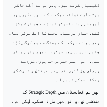
ڈکیتیاں کرتے ہیں۔ پھر ہم نے
آگے جاکر
بہت سارے قوائف دیکھے
کے
اور جگہوں پر
آپریشن ہوئے ٹھوکر نواز سے جو لوگ پکڑے
گئے، جہاں پر سپاہ محمد کا ایک مرکز تھا۔
پھر ہم نے دیکھا کے جھنگ سے جو لوگ پکڑے
جا رہے ہیں۔ پھر سرگودہ میں، راول پنڈی
میں،
تو ایسی چیزیں جب پوری طرح سے
پروان چڑ گئیں
تو
پھر اس قتل و غارت کو
روکنا ممکن نہ رہا ۔
پھر ہم افغانستان میں
Strategic Depth
کے
متلاشی تھے وہ تو ہمیں مل نہ سکی، لیکن ہم نے