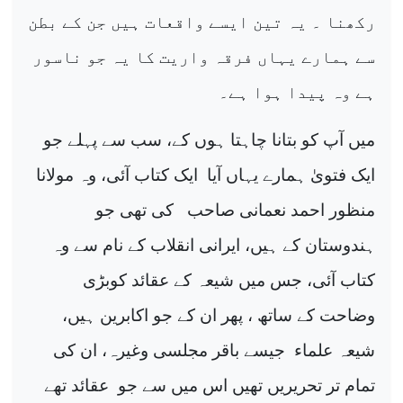
رکھنا ۔ یہ تین ایسے واقعات ہیں جن کے بطن
سے ہمارے یہاں فرقہ واریت کا یہ جو ناسور
ہے وہ پیدا ہوا ہے۔
میں آپ کو بتانا چاہتا ہوں کے، سب سے پہلے جو
ایک فتویٰ ہمارے یہاں آیا
ایک کتاب آئی، وہ مولانا
منظور احمد نعمانی صاحب
کی تھی جو
ہندوستان کے ہیں، ایرانی انقلاب کے نام سے وہ
کتاب آئی، جس میں شیعہ کے عقائد کوبڑی
وضاحت کے ساتھ ، پھر ان کے جو اکابرین ہیں،
شیعہ علماء
جیسے باقر مجلسی وغیرہ، ان کی
تمام تر تحریریں تھیں اس میں سے جو
عقائد تھے