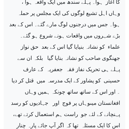
کا آغاز
ہوا۔ پہلے سندھ میں ایک واقعہ ہوا ،
وہاں اہل تشیع لوگوں کی ایک مجلس پر حملہ
ہوا۔ جس میں درجنوں لوگ مارے گئے۔ اس کے بعد
بڑے شہروں میں واقعات ہونے شروع ہو گئے۔
علماء
کو نشانہ بنیایا گیا اس کے بعد
حق نواز
جھنگوی صاحب کو نشانہ بنایا گیا
بلکہ ان سے
پہلے ہی تحریک نفاز فقہ
جعفریہ
کے عارف
حسینی
کو پشاور کے ایک مدرسہ میں
قتل کر دیا
۔ اور اس کے ساتھ ساتھ چونکہ ہمیں وہاں
افغانستان میںوہاں پر فوج
اور
جہادیوں کو رسد
پہنچانے کے لئے جو
راست ہم استعمال کرتے تھے،
اس کا ایک مسئلہ
تھا کہ اگر آپ جائے پارہ چنار