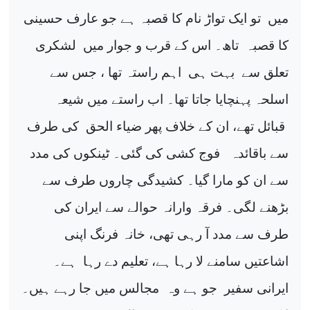
میں
تو ایک تواڑ نام کا قصبہ ہے جو عارف حسینی
کا قصبہ
تاھ۔ اس کے قرب و جوار میں
لشکری
تعلق سے
بہت ہی
اہم راستہ تھا ، جس سے
اسلحہ پہنچایا جاتا تھا۔ اب راستے میں شیعہ
قبائل تھے، ان کے خلاف پھر ضیاء الحق
کی طرف
سے باقائدہ
فوج کشی کی گئی۔ ٹینکوں کی مدد
سے ان کو مارا گیا۔ کشیدگی چاروں طرف سے
بڑھنے لگی۔ فرقہ وارانہ حوالے سے ایران کی
طرف سے مدد آ رہی تھی، خانہ فرنگ اپنی
اشاعتیں سامنے لا رہا ہے، تعلیم دے رہا
ہے۔
ایرانی سفیر
جو ہے وہ
مجالس میں جا رہے ہیں۔