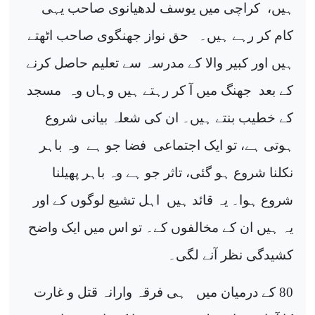
ہیں،
کراچی میں یوسف لدھیانوی صاحب یہی
کام کر رہے ہیں۔
حق نواز جھنگوی صاحب اٹھتے
ہیں اور کبیر والا کے مدرسہ سے تعلیم حاصل کرنے
کے بعد
جھنگ میں آ کر رہتے ہیں وہاں وہ
مسجد
کے خطیب بنتے ہیں۔ ان کی شعلہ بیانی شروع
ہوتی ہے، تو ایک اجتماعی
فضا جو ہے
وہ باہر
نکلنا شروع ہو گئی، تاثر جو ہے وہ باہر پھیلنا
شروع ہوا۔ یہ قائد ہیں
اہل تشیع لوگوں کے اور
یہ ہیں ان کے مخالفوں کے۔ تو اس میں ایک واضح
کشیدگی نظر آنے لگی۔
80
کے درمیان میں
ہی فرقہ وارانہ قتل و غارت