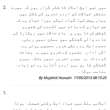
میں نیو ایج اسلام کا شکر گزار ہوں کہ میرے
.
2
منتشر خیالات کو اردو تحریر کی شکل میں
یہاں پیش کیا گیا، لیکن میرا خیال ہے کہ
جس تیاری کے ساتھ میں لکھنے کی شعوری
کوشش کرتا ہوں وہ عام حالات میں ریکارڈ کی
جانے والی گفتگو میں ممکن نہیں رہتی۔
مجھے ایک بے ربطی ضرور محسوس ہوئی ہے۔
اگر ادارہ مضمون کے شروع میں یہ وضاحت
کردے کہ یہ میری تحریر نہیں بلکہ میری
گفتگو کا ہو بہو اردو اُتارن ہے تو زیادہ
مناسب ہوگا۔
By Mujahid Hussain
17/05/2013 08:15:25
1
.
اسلامی ملک میں جہاد ایک وقتی فیصلہ ہوتا
تھا جو مجبوری اور ضرورت کے تحت کیا جاتا