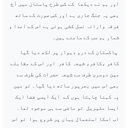
اور ہم نے دیکھا
کے کس طرح پاستان میں آج
بھی یہ جنگ جاری ہے اور کس صورت کے ساتھ
فرقہ وارانہ نسل کشی ہوئی ہے اس کے اعدا و
شمار ہم سب کے سامنے ہیں۔
پاکستان کے درو دیوار پر لکھ دیا گیا
کافر ،کافر، شیعہ کافر
اور اس کے مقابلے
مین دوسری طرف سے شیعہ حضرات کی طرف سے
بھی اس میں بھرپور ساتھ دیا گیا۔ تو میں
یہ کہنا چاہتا ہوں کے
ایک ایسی فضا ایک
ایسا مٹیریل
تو ماضی سے ہی موجود تھا۔
اب اسکا استعمال یہاں پر شروع ہوا
تو اس